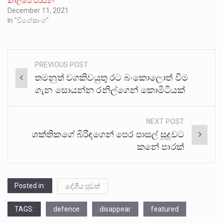
කාලයේ වීරයන්
December 11, 2021
In "විශේෂාංග"
PREVIOUS POST
Post
තමනුත් වගකිවයුතු රට බංකොලොත් වීම
navigation
ගැන සොයන්න රනිල්ගෙන් කොමිටියක්
NEXT POST
ශක්තිකගේ බිරිඳගෙන් පෙර පාසල් සූදුවට
කනේ පාරක්
Posted in:
දේශීය පුවත්
TAGS:
defence
disappear
featured