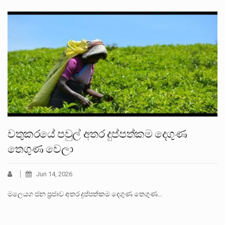
වතුකරයේ පවුල් අතර දුප්පත්කම දෙගුණ
තෙගුණ වෙලා
Jun 14, 2026
මලෙයග ජන ප්‍රජාව අතර දුප්පත්කම දෙගුණ තෙගුණ…