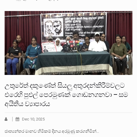
උතුරේත් දකුණේත් සියලු අතුරදන්කිරීම්වලට
එරෙහි පුළුල් පෙරමුණක් ගොඩනගනවා – සම
අයිතිය ව්‍යාපාරය
Dec 10, 2025
ජාත්‍යන්තර මානව හිමිකම් දිනය අරමුණු කරගනිමින්…