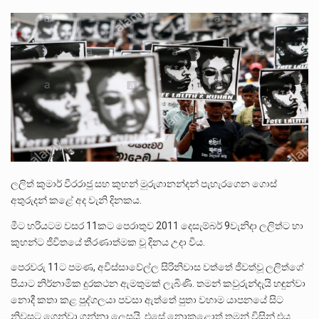
බන්ධනාගාර රැදවියන් 1,021 දෙනෙකු ඉකුත් වසර පහක කාලය තුලදී (2020 ජනවාරි 01 සිට 2025 දෙසැම්බර්…
දිවයින පුරා පිහිටි බන්ධනාගාරවල පවතින දැඩි තදබදය හේතුවෙන් බන්ධනාගාර පද්ධතිය තුළ දැඩි අවදානම් තත්ත්වයක් නිර්මාණය…
නව පරිසර පනත යටතේ ශබ්ද දූෂණය සම්බන්ධයෙන් කටයුතු කිරීමට නව රෙගුලාසි ගෙන ඒමට මධ්‍යම පරිසර…
ලලිත් කුමාර් වීරරාජු සහ කුහන් මුරුගානන්දන් පැහැරගෙන ගොස්
අතුරුදන් කළේ අද වැනි දිනකය.
මීට හරියටම වසර 11කට පෙරාතුව 2011 දෙසැම්බර් 9වැනිදා ලලිත්ට හා
කුහන්ට ජීවිතයේ තීරණාත්මක වූ දිනය උදා විය.
පෙරවරු 11ට පමණ, අවිස්සාවේල්ල සිරිනිවාස වත්තේ ජීවත්වූ ලලිත්ගේ
පියාට නිර්නාමික දුරකථන ඇමතුමක් ලැබිණි. තමන් කවුරුන්දැයි හඳුන්වා
නොදී කතා කළ පුද්ගලයා පවසා ඇත්තේ පුතා වහාම යාපනයේ සිට
නිවසට ගෙන්වා ගන්නා ලෙසයි. එසේ නොකළොත් තමන් විසින් එය