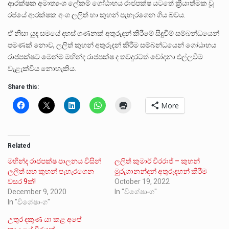
ආරක්ෂක අමාත්‍යංශ ලේකම් ගෝඨාභය රාජපක්ෂ යටතේ ක්‍රියාත්මක වූ
රජයේ ආරක්ෂක අංශ ලලිත් හා කුහන් පැහැරගෙන ගිය බවය.
ඒ නිසා යුද සමයේ දහස් ගණනක් අතුරුදන් කිරීමේ සිදුවීම් සම්බන්ධයෙන්
පමණක් නොව, ලලිත් කුහන් අතුරුදන් කිරීම සම්බන්ධයෙන් ගෝඨාභය
රාජපක්ෂට මෙන්ම මහින්ද රාජපක්ෂ ද තවදුරටත් චෝදනා එල්ලවීම
වැළැක්විය නොහැකිය.
Share this:
More
Related
මහින්ද රාජපක්ෂ පාලනය විසින්
ලලිත් කුමාර් වීරරාජ් – කුහන්
ලලිත් සහ කුහන් පැහැරගෙන
මුරුගානන්දන් අතුරුදහන් කිරීම
වසර 9ක්!
October 19, 2022
December 9, 2020
In "විශේෂාංග"
In "විශේෂාංග"
උතුර දකුණ යා කළ අපේ