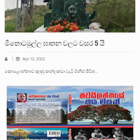
මීතොටමුල්ල ඝාතන වලට වසර 5 යි
Apr 12, 2022
කොළොන්නාව කුණු කන්ද කඩා වැටී මිනිස් ජීවිත…