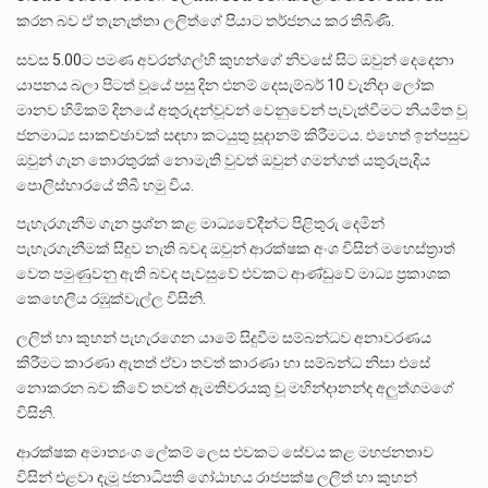
කරන බව ඒ තැනැත්තා ලලිත්ගේ පියාට තර්ජනය කර තිබිණි.
සවස 5.00ට පමණ අවරන්ගල්හි කුහන්ගේ නිවසේ සිට ඔවුන් දෙදෙනා
යාපනය බලා පිටත් වූයේ පසු දින එනම් දෙසැම්බර් 10 වැනිදා ලෝක
මානව හිමිකම් දිනයේ අතුරුදන්වූවන් වෙනුවෙන් පැවැත්වීමට නියමිත වූ
ජනමාධ්‍ය සාකච්ඡාවක් සඳහා කටයුතු සූදානම් කිරීමටය. එහෙත් ඉන්පසුව
ඔවුන් ගැන තොරතුරක් නොමැති වුවත් ඔවුන් ගමන්ගත් යතුරුපැදිය
පොලිස්භාරයේ තිබී හමු විය.
පැහැරගැනීම ගැන ප්‍රශ්න කළ මාධ්‍යවේදීන්ට පිළිතුරු දෙමින්
පැහැරගැනීමක් සිදුව නැති බවද ඔවුන් ආරක්ෂක අංශ විසින් මහෙස්ත්‍රාත්
වෙත පමුණුවනු ඇති බවද පැවසුවේ එවකට ආණ්ඩුවේ මාධ්‍ය ප්‍රකාශක
කෙහෙලිය රඹුක්වැල්ල විසිනි.
ලලිත් හා කුහන් පැහැරගෙන යාමේ සිදුවීම සම්බන්ධව අනාවරණය
කිරීමට කාරණා ඇතත් ඒවා තවත් කාරණා හා සම්බන්ධ නිසා එසේ
නොකරන බව කීවේ තවත් ඇමතිවරයකු වූ මහින්දානන්ද අලුත්ගමගේ
විසිනි.
ආරක්ෂක අමාත්‍යංශ ලේකම් ලෙස එවකට සේවය කළ මහජනතාව
විසින් එළවා දැමූ ජනාධිපති ගෝඨාභය රාජපක්ෂ ලලිත් හා කුහන්