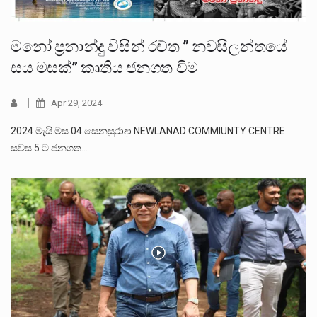
මනෝ ප්‍රනාන්දු විසින් රච්ත ” නවසීලන්තයේ
සය මසක්” කෘතිය ජනගත වීම
Apr 29, 2024
2024 මැයි.මස 04 සෙනසුරාදා NEWLANAD COMMIUNTY CENTRE
සවස 5 ට ජනගත…