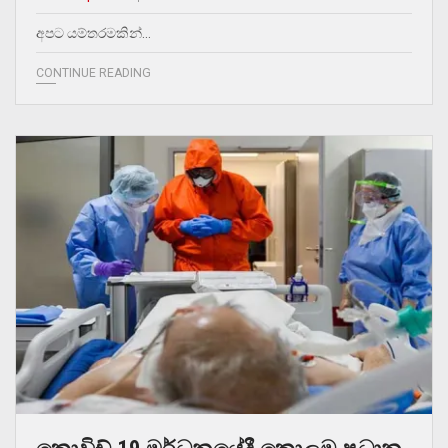
අපට යම්තරමකින්…
CONTINUE READING