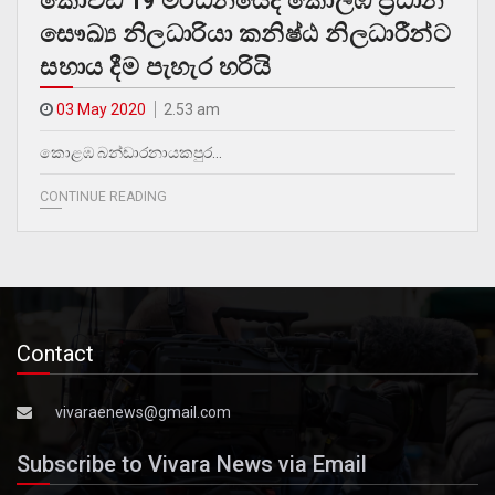
කොවිඩ් 19 මර්ධනයේදී කොලඹ ප්‍රධාන
සෞඛ්‍ය නිලධාරියා කනිෂ්ඨ නිලධාරීන්ට
සහාය දීම පැහැර හරියි
03 May 2020
2.53 am
කොළඹ බන්ඩාරනායකපුර…
CONTINUE READING
Contact
vivaraenews@gmail.com
Subscribe to Vivara News via Email