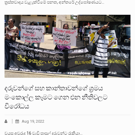
ත්‍රස්තවාදය වැළැක්වීමේ පනත, අන්තරේ උද්⁣ඝෝෂණයට…
දරුවන්ගේ සහ කාන්තාවන්ගේ ශ්‍රමය
මංකොල්ල කෑමට ගෙන එන නීතිවලට
විරෝධය
Aug 19, 2022
වයස අවුරුදු 16 වැඩි පාසල් දරුවන්ට රැකියා…