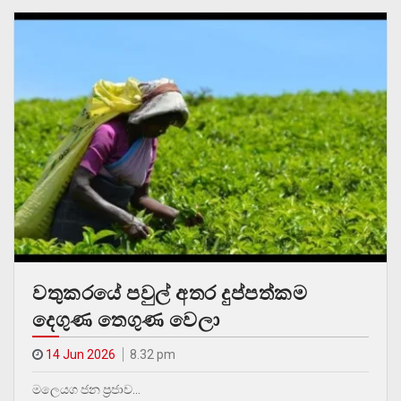
වතුකරයේ පවුල් අතර දුප්පත්කම
දෙගුණ තෙගුණ වෙලා
14 Jun 2026
8.32 pm
මලෙයග ජන ප්‍රජාව…