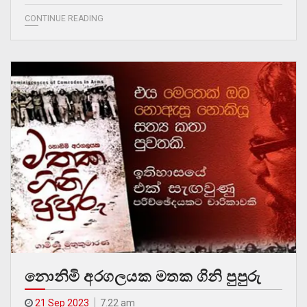
CONTINUE READING
නොනිමි අරගලයක මතක ගිනි පුපුරු
21 Sep 2023
7.22 am