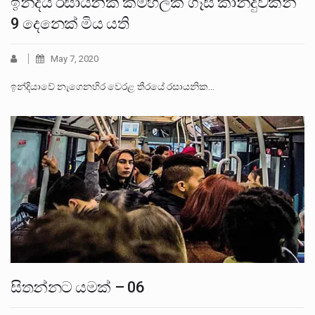
ඉන්දීය රසායනික කමිහලක ගෑස් කාන්දුවකින්
9 දෙනෙක් මිය යති
May 7, 2020
ඉන්දියාවේ නැගෙනහිර වෙරළ තීරයේ රසායනික…
සිතන්නට යමක් – 06