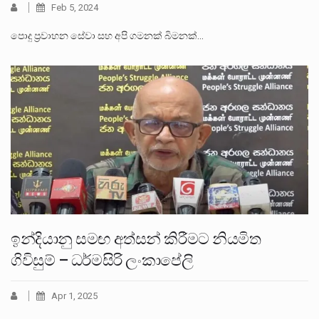
Feb 5, 2024
පොදු ප්‍රවාහන සේවා සහ අපි ගමනක් බිමනක්…
ඉන්දියානු සමඟ අත්සන් කිරීමට නියමිත
ගිවිසුම් – ධර්මසිරි ලංකාපේලි
Apr 1, 2025