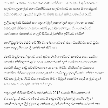
සම්බන්ධ දන්නා යමක් අනාවරණය කිරීමට මහෙස්ත්‍රාත් අධිකරණයට
කැඳවන ලද නමුත් ජනාධිපතිවරයා කැඳවන්නට යාපනය මහෙස්ත්‍රාත්
අධිකරණයට බලයක් නැති බව තීන්දු කළේ අභියාචනාධිකරයයි.
ලලිත් කුමාර් වීරරාජ් සහ කුගන් මුරුගානන්දන් පැහැරගෙන ගොස්
අතුරුදන් කිරීමේ නඩුවේ සාක්ෂි ලබාදීමෙන් ‘පළා ගිය ජනාධිපති
ගෝඨාභය රාජපක්ෂ’ ගැලවී සිටියේ මුක්තිය ඉදිරියට දමමිනි.
ආණ්ඩුක්‍රම ව්‍යවස්ථාවේ 35 වගන්තිය යටතේ ජනාධිපතිවරයකුට ධුරය
දරන කාල සීමාවේදී මුක්තියක් හිමි වේ.
එනම් ඔහුව හෝ ඇයව හෝ අධිකරණය ඉදිරියට කැඳවිය නොහැකිය.
ජ්‍යෙෂ්ඨ නීතිඥයන් අවධාරණය කරන්නේ දැන් ගෝඨාභය රාජපක්ෂට
එරෙහි සියලු නඩු පවත්වාගෙන යා හැකි බවයි. නීතියේ ආධිපත්‍යය
සුරක්ෂිත කිරීමේ මූලික ම කරුණක් වන සියලු පුරවැසියන්ට නීතිය සමාන
බව තහවුරු කිරීමට එය අත්‍යවශ්‍ය බව ද ඔවුන් පෙන්වා දෙයි. නමුත් දැන්
ගෝඨාභයට එවැනි මුක්තියක් නැත.
අතුරුදන් කිරීමේ සිදුවීම සම්බන්ධව 2012 වසරේ සිට යාපනයේ
මහෙස්ත්‍රාත් අධිකරණයේ පැවති නඩුවේදී ඉදිරිපත් වූ සාක්ෂිවලින්
හොඳින්ම පැහැදිලි වූයේ ආරක්ෂක ඇමති මහින්ද රාජපක්ෂ යටතේ සහ