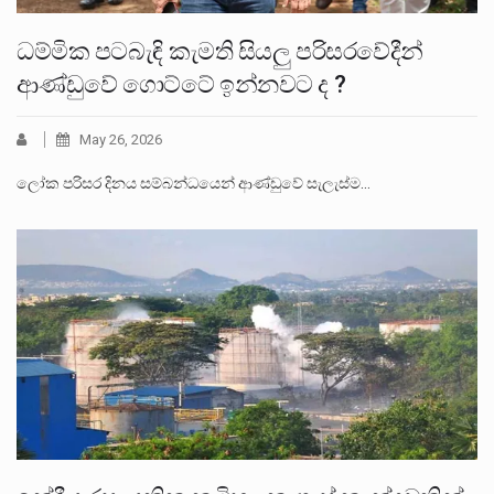
ධම්මික පටබැඳි කැමති සියලු පරිසරවේදීන්
ආණ්ඩුවේ ගොට්ටේ ඉන්නවට ද ?
May 26, 2026
ලෝක පරිසර දිනය සම්බන්ධයෙන් ආණ්ඩුවේ සැලැස්ම…