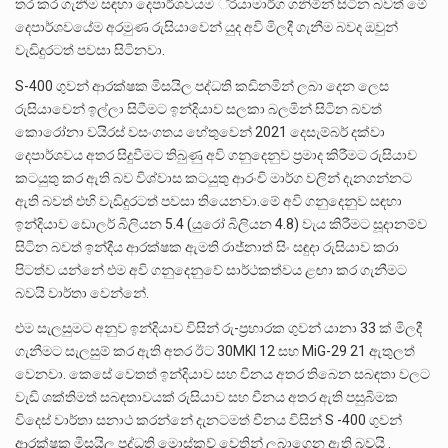
තර කර ගැනීම සඳහා දෙපාර්ශවයම ්‍රියාමාර්ග ගනිමින් සිටින බවත් මේ
දෙපාර්ශවයේම අරමුණ රුසියාවෙන් යුද අවි මිලදී ගැනීම බවද ඔවුන්
වැඩිදුරටත් පවසා සිටිනවා.
S-400 ගුවන් ආරක්ෂක මිසයිල පද්ධති කඩිනමින් ලබා දෙන ලෙස
රුසියාවෙන් ඉල්ලා සිටීමට ඉන්දියාව සලකා බලමින් සිටින බවත්
කොරෝනා වයිරස් වසංගතය හේතුවෙන් 2021 දෙසැම්බර් දක්වා
දෙපාර්ශවය අතර සිදුවීමට තිබුණු අවි ගනුදෙනුව ප්‍රමාද කිරීමට රුසියාව
කටයුතු කර ඇති බව විශ්වාස කටයුතු ආරංචි මාර්ග වලින් දැනගන්නට
ඇති බවත් එහි වැඩිදුරටත් පවසා තියෙනවා.මේ අවි ගනුදෙනුව සඳහා
ඉන්දියාව ඩොලර් බිලියන 5.4 (යුරෝ බිලියන 4.8) වැය කිරීමට සූදානම්ව
සිටින බවත් ඉන්දීය ආරක්ෂක ඇමති රාජ්නාත් සිං සඳුදා රුසියාව කරා
පිටත්ව යන්නේ එම අවි ගනුදෙනුවේ සාර්ථකත්වය ළඟා කර ගැනීමට
බවයි වාර්තා වෙන්නේ.
එම සැලසුමට අනුව ඉන්දියාව විසින් රු-ප්‍රහාරක ගුවන් යානා 33 ක් මිලදී
ගැනීමට සැලසුම් කර ඇති අතර ඊට 30MKI 12 සහ MiG-29 21 ඇතුලත්
වෙනවා. කෙසේ වෙතත් ඉන්දියාව සහ චීනය අතර තිබෙන සබඳතා වලට
වැඩි ශක්තිමත් සබඳතාවයක් රුසියාව සහ චීනය අතර ඇති පසුබිමක
විදෙස් වාර්තා සනාථ කරන්නේ දැනටමත් චීනය විසින් S -400 ගුවන්
ආරක්ෂක මිසයිල පද්ධති මොස්කව් වෙතින් ලබාගෙන ඇති බවයි .