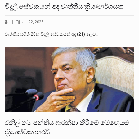
විදුලි සේවකයන් අද වෘත්තීය ක්‍රියාමාර්ගයක
Jul 22, 2025
වෘත්තීය සමිති 28ක විදුලි සේවකයන් අද (21) ලෙඩ…
රනිල් තම පන්තිය ආරක්ෂා කිරීමේ මෙහෙයුම
ක්‍රියාත්මක කරයි