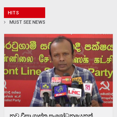
HITS
MUST SEE NEWS
නව වීසා ගාස්තු සංශෝධනයෙනුත්