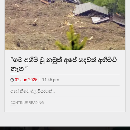
“ගම අහිමි වූ නමුත් අපේ හදවත් අහිමිවී
නැත “
02 Jun 2025
11.45 pm
එසේ කීවේ ග්ලැසියරයක්…
CONTINUE READING