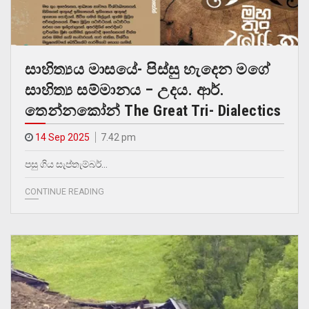
සාහිත්‍යය මාසයේ- පිස්සු හැදෙන මගේ
සාහිත්‍ය සම්මානය – උදය. ආර්.
තෙන්නකෝන් The Great Tri- Dialectics
14 Sep 2025
7.42 pm
පසු ගිය සැප්තැම්බර්…
CONTINUE READING