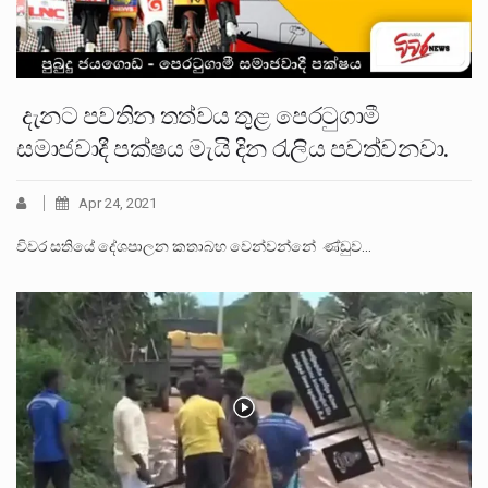
දැනට පවතින තත්වය තුළ පෙරටුගාමී
සමාජවාදී පක්ෂය මැයි දින රැලිය පවත්වනවා.
Apr 24, 2021
විවර සතියේ දේශපාලන කතාබහ වෙන්වන්නේ ණ්ඩුව…