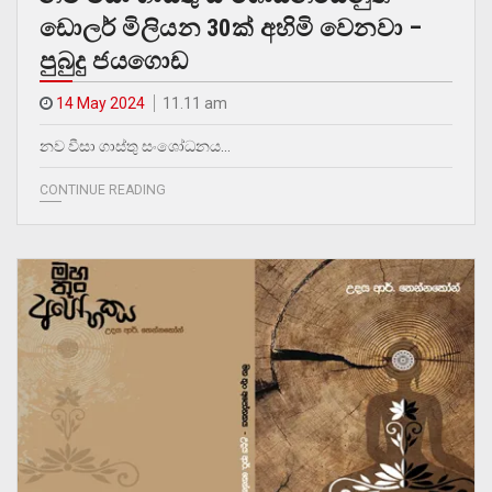
ඩොලර් මිලියන 30ක් අහිමි වෙනවා –
පුබුදු ජයගොඩ
14 May 2024
11.11 am
නව වීසා ගාස්තු සංශෝධනය…
CONTINUE READING