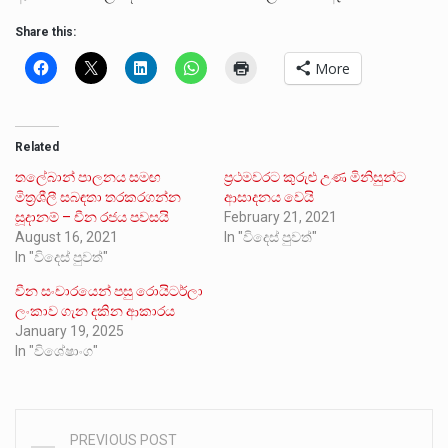
Share this:
More
Related
තලේබාන් පාලනය සමඟ
ප්‍රථමවරට කුරුළු උණ මිනිසුන්ට
මිත්‍රශීලී සබඳතා තරකරගන්න
ආසාදනය වෙයි
සූදානම් – චීන රජය පවසයි
February 21, 2021
August 16, 2021
In "විදෙස් පුවත්"
In "විදෙස් පුවත්"
චීන සංචාරයෙන් පසු රොයිටර්ලා
ලංකාව ගැන දකින ආකාරය
January 19, 2025
In "විශේෂාංග"
PREVIOUS POST