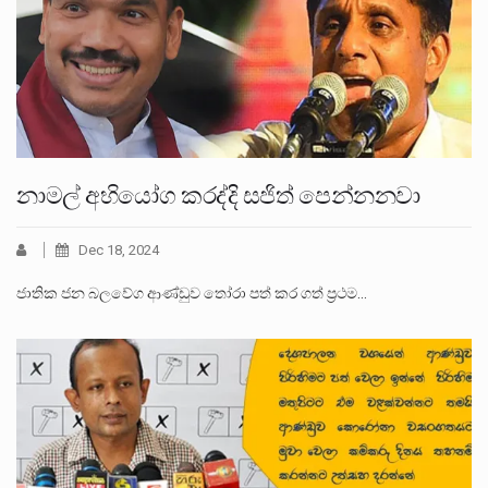
නාමල් අභියෝග කරද්දි සජිත් පෙන්නනවා
Dec 18, 2024
ජාතික ජන බලවේග ආණ්ඩුව තෝරා පත් කර ගත් ප්‍රථම…