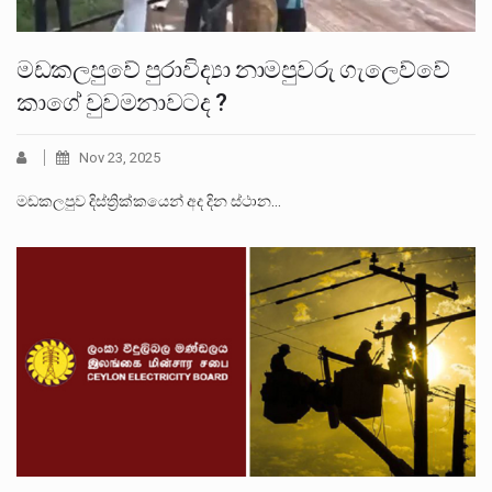
මඩකලපුවේ පුරාවිද්‍යා නාමපුවරු ගැලෙව්වේ
කාගේ වුවමනාවටද ?
Nov 23, 2025
මඩකලපුව දිස්ත්‍රික්කයෙන් අද දින ස්ථාන…