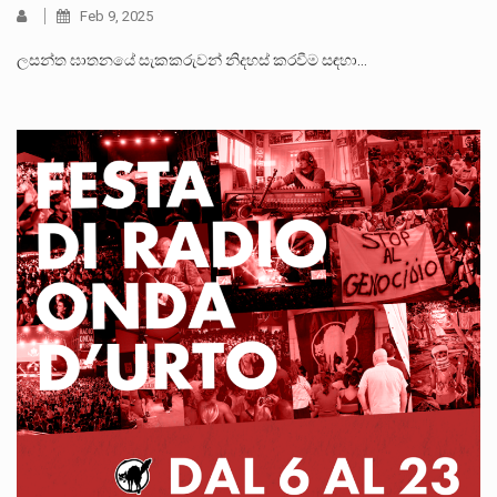
Feb 9, 2025
ලසන්ත ඝාතනයේ සැකකරුවන් නිදහස් කරවීම සඳහා…