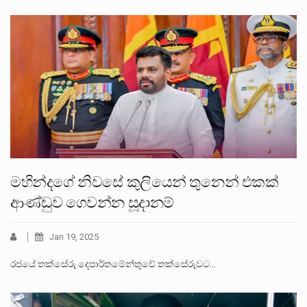
මහින්දගේ නිවසේ කුලියෙන් තුනෙන් එකක්
ආණ්ඩුව ගෙවන්න සූදානම්
Jan 19, 2025
රජයේ තක්සේරු දෙපාර්තමේන්තුවේ තක්සේරුවට…