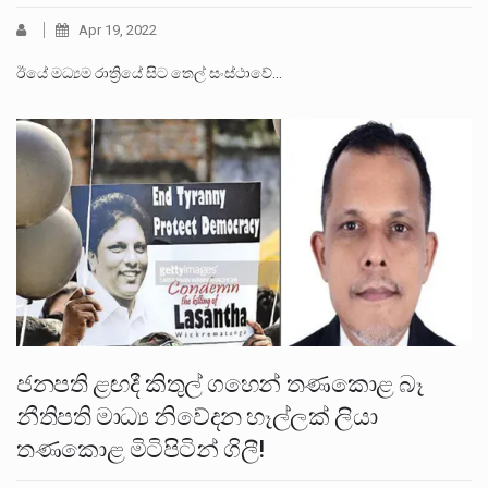
Apr 19, 2022
ඊයේ මධ්‍යම රාත්‍රියේ සිට තෙල් සංස්ථාවේ…
ජනපති ළඟදී කිතුල් ගහෙන් තණකොළ බෑ
නීතිපති මාධ්‍ය නිවේදන හෑල්ලක් ලියා
තණකොළ මිටිපිටින් ගිලී!