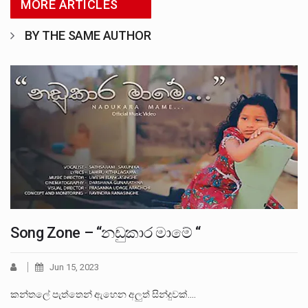
MORE ARTICLES
BY THE SAME AUTHOR
Song Zone – “නඩුකාර මාමේ “
Jun 15, 2023
කන්තලේ පැත්තෙන් ඇහෙන අලු‍ත් සින්දුවක්.…