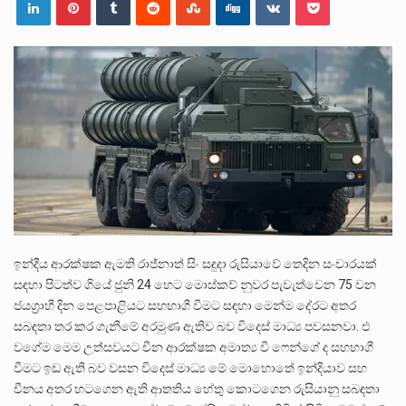
ලාල් කාන්ත ඇමතිවරයා අධිකරණ විනිශ්චයකාරවරුන්ගේ විශ්‍රාම යෑමේ වයස සම්බන්ධයෙන් නිහඬව සිටින ලෙස තමාට දැනුම් දුන්…
2011 වසරේදී දේශපාලන හා මානව හිමිකම් ක්‍රියාකාරීන් වන ලලිත්කුමාර් වීරරාජ් සහ කුගන් මුරුගානන්දන් යාපනයේදී අතුරුදන්…
ගොවියන්ගේ ප්‍රශ්න, ධීවරයන්ගේ ප්‍රශ්න, සෞඛය ප්‍රශ්න, වැටු ප්‍ර්ශ්න, රැකියා විරහිත ප්‍රශ්න මේ සියලු ප්‍රශ්නවලට තනි…
ඉන්දීය ආරක්ෂක ඇමති රාජ්නාත් සිං සඳුදා රුසියාවේ තෙදින සංචාරයක්
සඳහා පිටත්ව ගියේ ජුනි 24 හෙට මොස්කව් නුවර පැවැත්වෙන 75 වන
ජයග්‍රාහී දින පෙළපාළියට සහභාගී වීමට සඳහා මෙන්ම දේරට අතර
සබඳතා තර කර ගැනීමේ අරමුණ ඇතිව බව විදෙස් මාධ්‍ය පවසනවා. එ
වගේම මෙම උත්සවයට චීන ආරක්ෂක අමාත්‍ය වී ෆෙන්ගේ ද සහභාගී
වීමට ඉඩ ඇති බව වසන විදෙස් මාධ්‍ය මේ මොහොතේ ඉන්දියාව සහ
චීනය අතර හටගෙන ඇති ආතතිය හේතු කොටගෙන රුසියානු සබඳතා