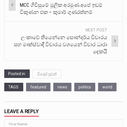
Post
MCC ගිවිසුමේ මූලික අරමුණ අපේ ඉඩම්
navigation
විකුණන එක – කුමාර් ගුණරත්නම්
NEXT POST
ලංකාවේ තියෙන්නෙ සෞන්දර්ය විචාරය
සහ මාක්ස්වාදී විචාරය වශයෙන් විචාර ධාරා
දෙකයි
Posted in:
විදෙස් පුවත්
TAGS:
featured
news
politics
world
LEAVE A REPLY