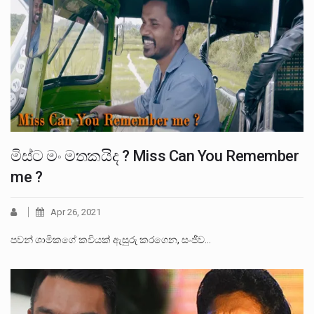
මිස්ට මං මතකයිද ? Miss Can You Remember
me ?
Apr 26, 2021
පවන් ශාමිකගේ කවියක් ඇසුරු කරගෙන, සංජීව…