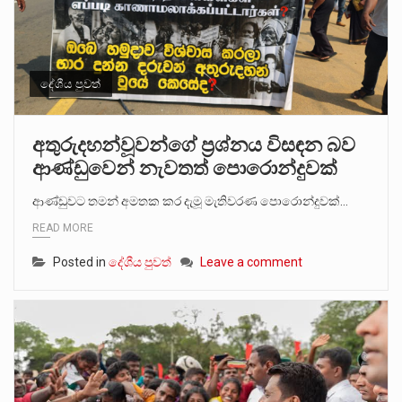
දේශීය පුවත්
අතුරුදහන්වූවන්ගේ ප්‍රශ්නය විසඳන බව
ආණ්ඩුවෙන් නැවතත් පොරොන්දුවක්
ආණ්ඩුවට තමන් අමතක කර දැමූ මැතිවරණ පොරොන්දුවක්…
READ MORE
Posted in
දේශීය පුවත්
Leave a comment