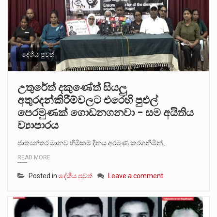
දේශීය පුවත්
උතුරේත් දකුණේත් සියලු
අතුරදන්කිරීම්වලට එරෙහි පුළුල්
පෙරමුණක් ගොඩනගනවා – සම අයිතිය
ව්‍යාපාරය
ජාත්‍යන්තර මානව හිමිකම් දිනය අරමුණු කරගනිමින්…
READ MORE
Posted in
දේශීය පුවත්
Leave a comment