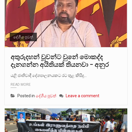
දේශීය පුවත්
අතුරුදහන් වූවන්ට වුනේ මොකද්ද
දැනගන්න අයිතියක් තියනවා – අනුර
යළි ජාතිවාදී දේශපාලනයකට රට තුළ කිසිදු…
READ MORE
Posted in
දේශීය පුවත්
Leave a comment