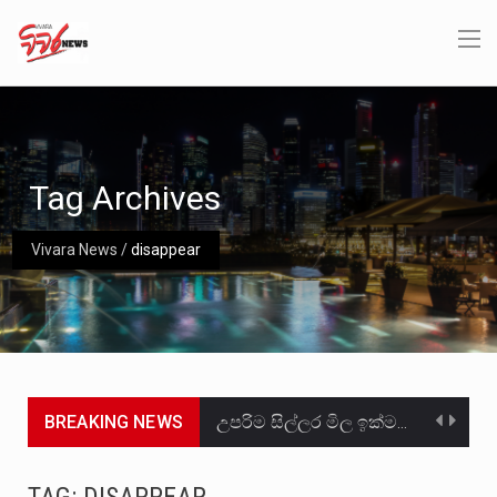
Tag Archives
Vivara News
/
disappear
BREAKING NEWS
උපරිම සිල්ලර මිල ඉක්මවා රතු නාඩු සහල් වෙළෙඳපොළට සැපයීමේ චෝදනාවට වැරදිකරු වූ නිව් රත්න සහල්…
2011 වසරේදී දේශපාලන හා මානව හිමිකම් ක්‍රියාකාරීන් වන ලලිත්කුමාර් වීරරාජ් සහ කුගන් මුරුගානන්දන් යාපනයේදී අතුරුදන්…