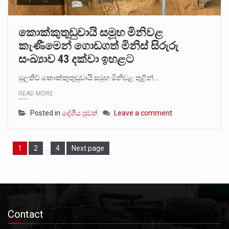
කොක්කුතුඩුවායි සමූහ මිනිවළ
කැණීමෙන් ගොඩගත් මිනිස් සිරුරු
සංඛ්‍යාව 43 දක්වා ඉහළට
මුලතිව් කොක්කුතුඩුවායි සමූහ මිනිවළ තුළින්…
READ MORE
Posted in
දේශීය පුවත්
Leave a comment
Page
Page
Page
1
2
…
4
Next page
Contact