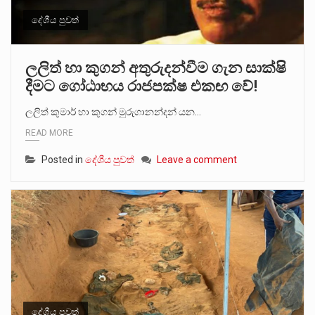
දේශීය පුවත්
ලලිත් හා කුගන් අතුරුදන්වීම ගැන සාක්ෂි
දීමට ගෝඨාභය රාජපක්ෂ එකඟ වේ!
ලලිත් කුමාර් හා කුගන් මුරුගානන්දන් යන…
READ MORE
Posted in
දේශීය පුවත්
Leave a comment
දේශීය පුවත්