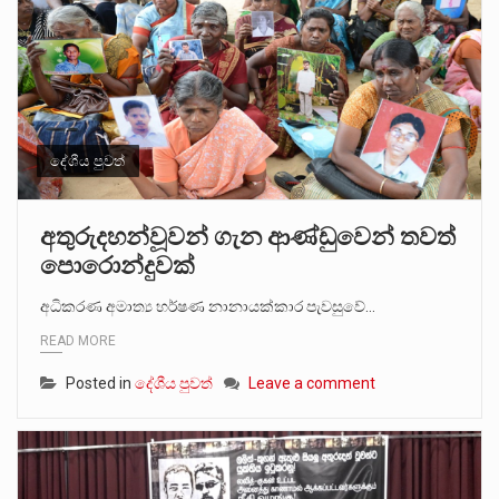
දේශීය පුවත්
අතුරුදහන්වූවන් ගැන ආණ්ඩුවෙන් තවත්
පොරොන්දුවක්
අධිකරණ අමාත්‍ය හර්ෂණ නානායක්කාර පැවසුවේ…
READ MORE
Posted in
දේශීය පුවත්
Leave a comment