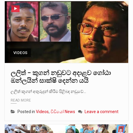
VIDEOS
ලලිත් – කුගන් නඩුවට අදාළව ගෝඨා
ඔන්ලයින් සාක්ෂි දෙන්න යයි
ලලිත් කූගන් අතුරුදන් කිරීම පිළිබඳ නඩුවේ…
READ MORE
Posted in
Videos
,
වීඩියෝ News
Leave a comment