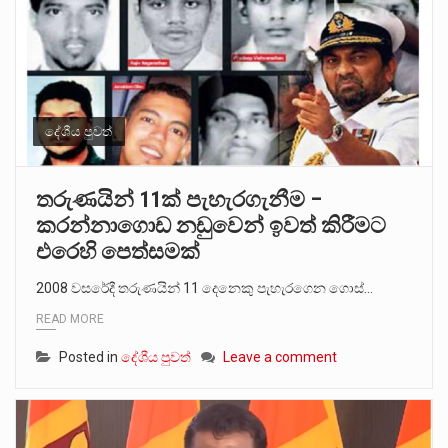
දේශීය පුවත්
තරුණයින් 11ක් පැහැරගැනීම –
කරන්නාගොඩ නඩුවෙන් ඉවත් කිරීමට
එරෙහි පෙත්සමක්
2008 වසරේදී තරුණයින් 11 දෙනෙකු පැහැරගෙන ගොස්…
READ MORE
Posted in
දේශීය පුවත්
Leave a comment