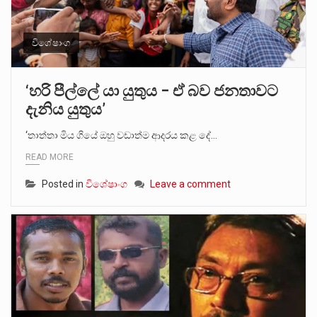
විශේෂාංග
‘හරි පීල්ලේ යා යුතුය – ඒ බව ජනතාවට
දැනිය යුතුය’
‘තාත්තා මිය ගියේ ඔහු වඩාත්ම ආදරය කළ දේ…
READ MORE
Posted in
විශේෂාංග
Leave a comment