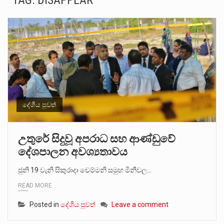
TAG:
DISAPPEAR
ගොවියන්ගේ ප්‍රශ්න, ධීවරයන්ගේ ප්‍රශ්න, සෞඛය ප්‍රශ්න, වැටු ප්‍ර්ශ්න, රැකියා විරහිත ප්‍රශ්න මේ සියලු ප්‍රශ්නවලට තනි…
මේ, දන්නා හඳුනන ලියන්නකුගේ නන්නාඳුනන අඩවියක සැරිසරා ලද ආස්වාදනීය මොහොතක සිංහාවලෝකනයකි .කෙටි කවියක දිගු බර…
වත්මන් ආණ්ඩුවේ ප්‍රධාන පාර්ශවකරුවා වන ජනතා විමුක්ති පෙරමුණේ කාලයක පටන් තිබුණු ප්‍රධාන සටන් පාඨයක් වූවේ…
සංවිධානාත්මක අපරාධකරුවකු වන ලොකු පැටිගේ ප්‍රධාන වෙඩික්කරු බවට සැක කරන ගිං ගඟේ ගිල්වා මරා දමා…
උපරිමාධිකරණ විනිශ්චයකාරවරුන්ගේ හා ඉන් පහළ විනිශ්චයකාරවරුන්ගේ විශ්‍රාම වයස දීර්ඝ කිරීම සඳහා සකස් කර ඇති විසිදෙවන…
දේශීය පුවත්
බන්ධනාගාර රැදවියන් 1,021 දෙනෙකු ඉකුත් වසර පහක කාලය තුලදී (2020 ජනවාරි 01 සිට 2025 දෙසැම්බර්…
උතුරේ සිදුවූ අපරාධ සහ ආණ්ඩුවේ
දේශපාලන අවශ්‍යතාවය
දිවයින පුරා පිහිටි බන්ධනාගාරවල පවතින දැඩි තදබදය හේතුවෙන් බන්ධනාගාර පද්ධතිය තුළ දැඩි අවදානම් තත්ත්වයක් නිර්මාණය…
ජුනි 19 වැනි සිකුරාදා චෙම්මනි සමුහ මිනීවල…
නව පරිසර පනත යටතේ ශබ්ද දූෂණය සම්බන්ධයෙන් කටයුතු කිරීමට නව රෙගුලාසි ගෙන ඒමට මධ්‍යම පරිසර…
READ MORE
Posted in
දේශීය පුවත්
Leave a comment