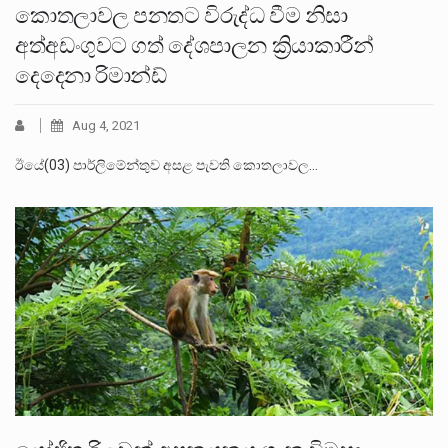
කොතලාවල පනතට විරුද්ධ වීම නිසා
අත්අඩංගුවට ගත් දේශපාලන ක්‍රියාකාරීන්
දෙදෙනා රිමාන්ඩ්
Aug 4, 2021
ඊයේ(03) පාර්ලිමේන්තුව අසළ පැවති කොතලාවල…