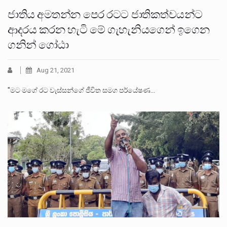
ජාතිය අමතන්න පෙර රටට ජාතිකත්වයන්ට
ආදරය කරන හැටි මේ ගැහැනියගෙන් ඉගෙන
ගනින් ගෝඨා
Aug 21, 2021
"මට මගේ රට වැස්සන්ගේ ජීවිත සමග පර්යේෂණ…