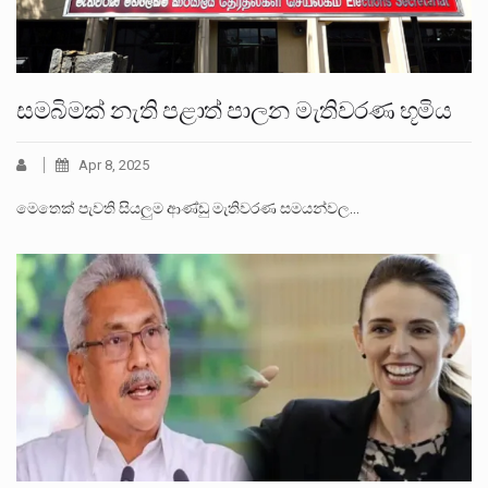
සමබිමක් නැති පළාත් පාලන මැතිවරණ භූමිය
Apr 8, 2025
මෙතෙක් පැවති සියලුම ආණ්ඩු මැතිවරණ සමයන්වල…