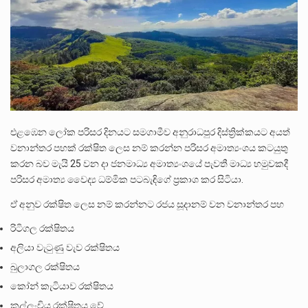
පසුගිය මැයි මස 31 දිනෙන් අවසන් වූ වසර තුළ ලොව පුරා විවිධ තනතුරු නාම වලින්…
මේ, දන්නා හඳුනන ලියන්නකුගේ නන්නාඳුනන අඩවියක සැරිසරා ලද ආස්වාදනීය මොහොතක සිංහාවලෝකනයකි .කෙටි කවියක දිගු බර…
වත්මන් ආණ්ඩුවේ ප්‍රධාන පාර්ශවකරුවා වන ජනතා විමුක්ති පෙරමුණේ කාලයක පටන් තිබුණු ප්‍රධාන සටන් පාඨයක් වූවේ…
එළඹෙන ලෝක පරිසර දිනයට සමගාමීව අනුරාධපුර දිස්ත්‍රික්කයට අයත්
වනාන්තර පහක් රක්ෂිත ලෙස නම් කරන්න පරිසර අමාත්‍යංශය කටයුතු
කරන බව මැයි 25 වන දා ජනමාධ්‍ය අමාත්‍යංශයේ පැවතී මාධ්‍ය හමුවකදී
පරිසර අමාත්‍ය වෛද්‍ය ධම්මික පටබැඳිගේ ප්‍රකාශ කර සිටියා.
ඒ අනුව රක්ෂිත ලෙස නම් කරන්නට රජය සූදානම් වන වනාන්තර පහ
රිටිගල රක්ෂිතය
අලියා වැටුණු වැව රක්ෂිතය
බුලාගල රක්ෂිතය
කෝන් කැටියාව රක්ෂිතය
කල්ලංචිය රක්ෂිතය වේ.