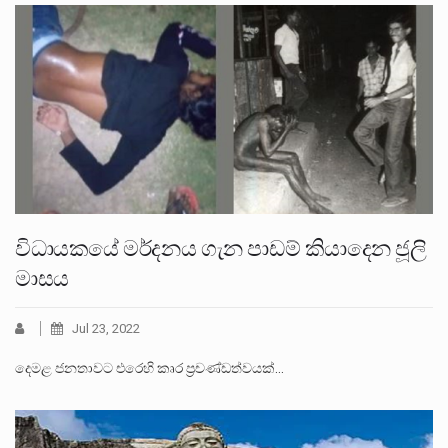
විධායකයේ මර්දනය ගැන පාඩම් කියාදෙන ජූලි
මාසය
Jul 23, 2022
දෙමළ ජනතාවට එරෙහි කෘර ප්‍රචණ්ඩත්වයක්…