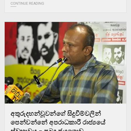
CONTINUE READING
අතුරුදහන්වූවන්ගේ සිදුවීම්වලින්
පෙන්වන්නේ අපරාධකාරී රාජ්‍යයේ