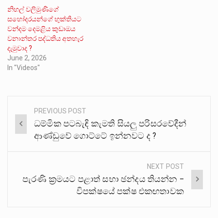
නිහල් වලිමුණිගේ
සහෝදරයන්ගේ භුක්තියට
වන්දම දෙමළිය කුඩාඔය
වනාන්තර පද්ධතිය අතහැර
දැමුවාද ?
June 2, 2026
In "Videos"
PREVIOUS POST
Post
ධම්මික පටබැඳි කැමති සියලු පරිසරවේදීන්
navigation
ආණ්ඩුවේ ගොට්ටේ ඉන්නවට ද ?
NEXT POST
පැරණි ක්‍රමයට පළාත් සභා ඡන්දය තියන්න –
විපක්ෂයේ පක්ෂ එකඟතාවක