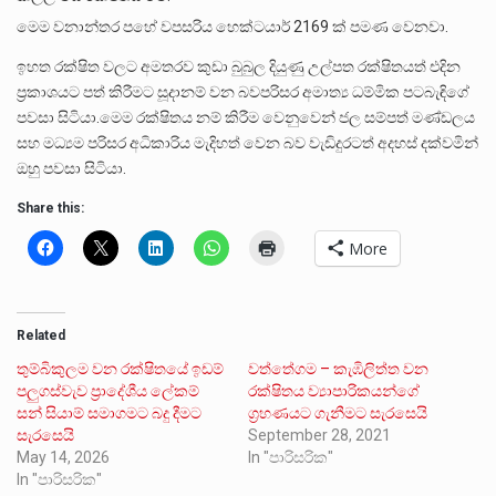
මෙම වනාන්තර පහේ වපසරිය හෙක්ටයාර් 2169 ක් පමණ වෙනවා.
ඉහත රක්ෂිත වලට අමතරව කුඩා බුබුල දියුණු උල්පත රක්ෂිතයත් එදින
ප්‍රකාශයට පත් කිරීමට සූදානම් වන බවපරිසර අමාත්‍ය ධම්මික පටබැඳිගේ
පවසා සිටියා.මෙම රක්ෂිතය නම් කිරීම වෙනුවෙන් ජල සම්පත් මණ්ඩලය
සහ මධ්‍යම පරිසර අධිකාරිය මැදිහත් වෙන බව වැඩිදුරටත් අදහස් දක්වමින්
ඔහු පවසා සිටියා.
Share this:
More
Related
තුම්බිකුලම වන රක්ෂිතයේ ඉඩම්
වත්තේගම – කැඹිලිත්ත වන
පලුගස්වැව ප්‍රාදේශීය ලේකම්
රක්ෂිතය ව්‍යාපාරිකයන්ගේ
සන් සියාම් සමාගමට බදු දීමට
ග්‍රහණයට ගැනීමට සැරසෙයි
සැරසෙයි
September 28, 2021
May 14, 2026
In "පාරිසරික"
In "පාරිසරික"