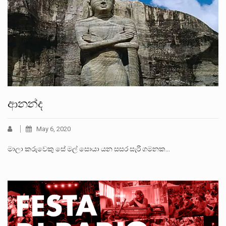
ආනන්ද
May 6, 2020
මාලා කරුවෙකු සේ මල් සොයා යන සසර සැරි ගමනක…