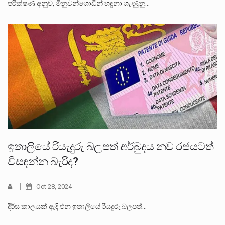
පරික්ෂණ අනුව, මිනුවන්ගොඩින් හඳුනා ගැණුනු…
ඉතාලියේ රියැදුරු බලපත් අර්බුදය නව රජයටත්
විසඳන්න බැරිද?
Oct 28, 2024
දීර්ඝ කාලයක් ඇදී එන ඉතාලියේ රියදුරු බලපත්…