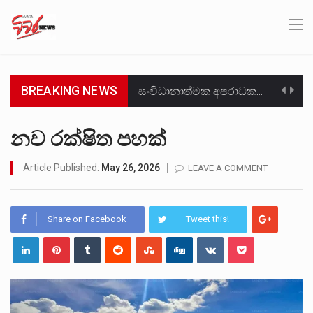
BREAKING NEWS
සංවිධානාත්මක අපරාධකරුවකු වන ලොකු පැටිගේ ප්‍රධාන වෙඩික්කරු බවට සැක කරන ගිං ගඟේ ගිල්වා මරා දමා…
උපරිමාධිකරණ විනිශ්චයකාරවරුන්ගේ හා ඉන් පහළ විනිශ්චයකාරවරුන්ගේ විශ්‍රාම වයස දීර්ඝ කිරීම සඳහා සකස් කර ඇති විසිදෙවන…
නව රක්ෂිත පහක්
බන්ධනාගාර රැදවියන් 1,021 දෙනෙකු ඉකුත් වසර පහක කාලය තුලදී (2020 ජනවාරි 01 සිට 2025 දෙසැම්බර්…
Article Published:
May 26, 2026
LEAVE A COMMENT
මහර බන්ධනාගාරයේ අද ඇතිවූ සිද්ධියෙන් තුවාල ලැබූ බව කියන රැඳවියන් ගණන ඉහළ ගොස් තිබේ. ඒ…
Share on Facebook
Tweet this!
අගෝස්තු මස දෙවන ඉරිදා ලිට් රූම් සූම් සංවාදය පැවැත්වෙන්නේ "කතා කරන මහ වැව" නම් නකතාවක්…
ලාල් කාන්ත ඇමතිවරයා අධිකරණ විනිශ්චයකාරවරුන්ගේ විශ්‍රාම යෑමේ වයස සම්බන්ධයෙන් නිහඬව සිටින ලෙස තමාට දැනුම් දුන්…
හිටපු පොලිස්පති පූජිත් ජයසුන්දරට සහ හිටපු ආරක්ෂක අමාත්‍යංශ ලේකම් හේමසිරි ප්‍රනාන්දු විශේෂ ත්‍රිපුද්ගල මහාධිකරණය විසින්…