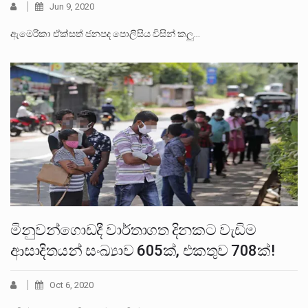
Jun 9, 2020
ඇමෙරිකා ඒක්සත් ජනපද පොලිසිය විසින් කලු…
මිනුවන්ගොඩදී වාර්තාගත දිනකට වැඩිම
ආසාදිතයන් සංඛ්‍යාව 605ක්, එකතුව 708ක්!
Oct 6, 2020