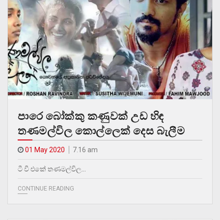
පාරෙ බෝක්කු කණුවක් උඩ හිඳ
තණමල්විල කොල්ලෙක් දෙස බැලීම
01 May 2020
7.16 am
ටී වී එකේ තණමල්විල…
CONTINUE READING