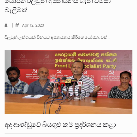
යෝජිත රිලවුන් අපනයනය ගැන විමසා
බැලීමක්
Apr 12, 2023
රිලවුන් ලක්ශයක් චීනයට අපනයනය කිරීමේ යෝජනාවක්…
අද ආණ්ඩුවේ බියගුළු කම ප්‍රදර්ශනය කළා