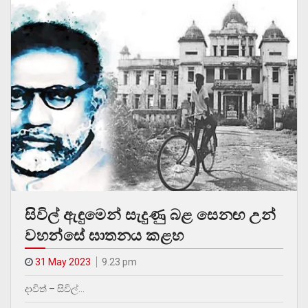
සිවිල් ඇඳුමෙන් සැදුණු බළ සෙනඟ උන්
වහන්සේ ඝාතනය කළහ
31 May 2023
9.23 pm
දාවිත් – සිවිල්…