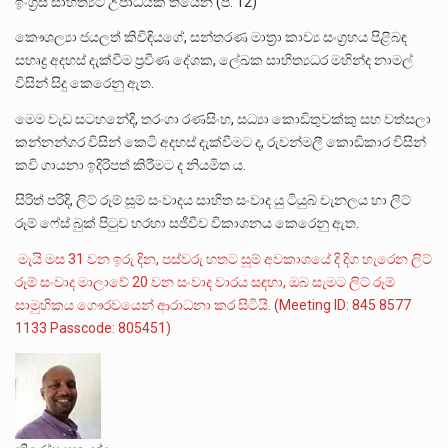
ඉංග්‍රීසි සාහිත්‍යට උපාධියක් තියෙන (පි. 12)
කෞශල්‍යා ජයලත් කිවිඳියගේ, සන්තරණ මාත්‍රා කාව්‍ය සංග්‍රහය පිළිබඳ
සහෘද්‍ර අදහස් දැක්වීම ප්‍රවීණ දේශක, ලේඛක සාහිත්‍යධර මහින්ද නාමල්
විසින් සිදු කෙරෙනු ඇත.
මෙම වැඩ සටහනේදි, තරංගා රණසිංහ, සධ්‍යා කොඩිතුවක්කු සහ වත්සලා
කන්නන්ගර විසින් කෙටි අදහස් දැක්වීමට ද, රුවන්මලී කොඩිකාර විසින්
කවි ගායනා ඉදිරිපත් කිරීමට ද නියමිත ය.
සිරිත් පරිදි, ලිට් රූම් සූම් සංවාදය සාහිත සංවාද යු ටියුබ් චැනලය හා ලිට්
රූම් ෆේස් බුක් පිටුව හරහා සජීවීව විකාශනය කෙරෙනු ඇත.
මැයි මස 31 වන ඉරු දින, පස්වරු හතට සූම් අවකාශයේ දි දිග හැරෙන ලිට්
රූම් සංවාද මාලාවේ 20 වන සංවාද වාරය සඳහා, ඔබ සැමට ලිට් රූම්
සාමුහිකය ගෞරවයෙන් ආරාධනා කර සිටියි. (Meeting ID: 845 8577
1133 Passcode: 805451)