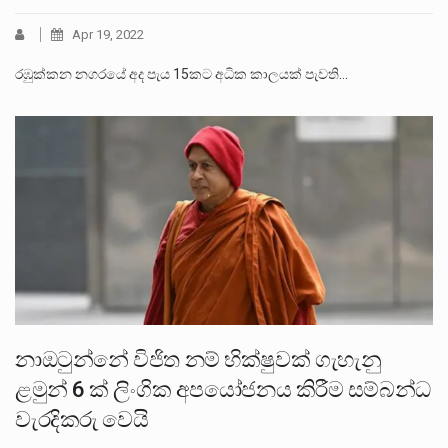
Apr 19, 2022
රඹුක්කන නගරයේ අද පැය 15කට අධික කාලයක් පැවති…
නාඔටුන්නේ විජිත නම් භික්ෂුවක් ගැහැනු
ළමුන් 6 ක් ලිංගික අපයෝජනය කිරීම සම්බන්ධ
වැරදිකරු වෙයි