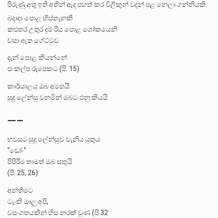
පිරුණු අතු ඉති අතින් ඇද පහත් කර විලිකුන් වදන් පළ නෙලා ගන්නියකි.
බදාදා පොළ හිස්තැනකි
කළුතර උතුර දුම්‍ රිය පොළ ශෝකයෙනි
වසා ඇත ගේට්ටුව
දැන් පොළ කියන්නේ
සංකල්ප රූපෙකට (පි. 15)
කාර්යාලය ඔබ අමතයි
සුදු ලේන්සු වනමින් ඔබට එනු කියයි
—–
හවසට සුදු ලේන්සුව වැනිය යුතුය
“ඩෝං”
පිපිරීම තාමත් ඔබ සතුයි
(පි. 25, 26)
අන්තිමට
ටැංකි මාලු අපි,
වසංගතයකින් හිස නරක් වුණ (පි.32