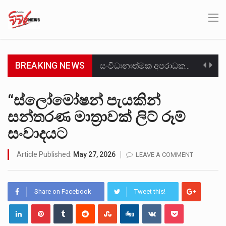
BREAKING NEWS
සංවිධානාත්මක අපරාධකරුවකු වන ලොකු පැටිගේ ප්‍රධාන වෙඩික්කරු බවට සැක කරන ගිං ගඟේ ගිල්වා මරා දමා…
උපරිමාධිකරණ විනිශ්චයකාරවරුන්ගේ හා ඉන් පහළ විනිශ්චයකාරවරුන්ගේ විශ්‍රාම වයස දීර්ඝ කිරීම සඳහා සකස් කර ඇති විසිදෙවන…
“ස්ලෝමෝෂන් පැයකින්
සන්තරණ මාත්‍රාවක් ලිට් රූම්
බන්ධනාගාර රැදවියන් 1,021 දෙනෙකු ඉකුත් වසර පහක කාලය තුලදී (2020 ජනවාරි 01 සිට 2025 දෙසැම්බර්…
සංවාද‍යට
මහර බන්ධනාගාරයේ අද ඇතිවූ සිද්ධියෙන් තුවාල ලැබූ බව කියන රැඳවියන් ගණන ඉහළ ගොස් තිබේ. ඒ…
Article Published:
May 27, 2026
LEAVE A COMMENT
අගෝස්තු මස දෙවන ඉරිදා ලිට් රූම් සූම් සංවාදය පැවැත්වෙන්නේ "කතා කරන මහ වැව" නම් නකතාවක්…
ලාල් කාන්ත ඇමතිවරයා අධිකරණ විනිශ්චයකාරවරුන්ගේ විශ්‍රාම යෑමේ වයස සම්බන්ධයෙන් නිහඬව සිටින ලෙස තමාට දැනුම් දුන්…
Share on Facebook
Tweet this!
හිටපු පොලිස්පති පූජිත් ජයසුන්දරට සහ හිටපු ආරක්ෂක අමාත්‍යංශ ලේකම් හේමසිරි ප්‍රනාන්දු විශේෂ ත්‍රිපුද්ගල මහාධිකරණය විසින්…