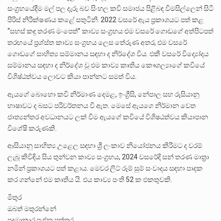
සංග්‍රහයේදීම මල් පල දැරූ බව සිංහල කවි සමාජය පිළිබඳ විමසිල්ලෙන් සිටී
පිරිස් නිරීක්ෂණය කළේ සතුටිනි. 2022 වසරේ ඇය ප්‍රකාශයට පත් කළ
“සහස් කඳු තරණ මංපෙත්” කාව්‍ය සංග්‍රහය එම වසරේ ගොඩගේ අත්පිටපත්
තරඟයේ ප්‍රශ්ස්ත කාව්‍ය සංග්‍රහය ලෙස තේරුණ අතර, එම වසරේ
ගොඩගේ සාහිත්‍ය සම්මානය සඳහා ද නිර්දේශ විය. එකී වසරේ විද්‍යෝදය
සම්මානය සඳහා ද නිර්දේශ වූ එම කාව්‍ය කෘතිය කෞශල්‍යාගේ කවියේ
විශිෂ්ඨත්වය ලොවට කියා පාන්නට සමත් විය.
ඇයගේ බොහො කවි නිර්මාණ දෙමළ, ඉංග්‍රීසි, නේපාල සහ රුසියානු
භාෂාවට ද බසට පරිවර්තනය වී ඇත. මෙසේ ඇයගෙ නිර්මාන වෙත
ජාත්‍යන්තර අවධානයට ලක් වීම ඇයගේ කවියේ විශිෂඨත්වය කියාපාන
විශේෂි කරුණකි.
ආසියානු සාහිත්‍ය උළෙල සඳහා ශ්‍රී ලංකාව නියෝජනය කිරීමට ද වරම්
ලැබූ කිවිඳිය සිය තුන්වන කාව්‍ය සංග්‍රහය, 2024 වසරේදි සන් තරණ මාත්‍රා
නමින් ප්‍රකාශයට පත් කළාය. මෙවර ලිට් රූම් සුම් සංවාදය සඳහා පාදක
කර ගන්නේ එම කෘතිය යි. එය කාව්‍ය පංති 52 ක එකතුවකි.
මිතුර
ඔබත් මතුරන්නේ
පුදුමාකාර ප්‍රශ්න පත්තර