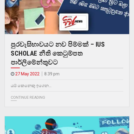
පුරවැසිභාවයට නව පිම්මක් – IUS
SCHOLAE නීති කෙටුම්පත
පාර්ලිමේන්තුවට
27 May 2022
8.39 pm
යම් කෙනෙකු ඉගෙන…
CONTINUE READING