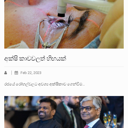
අක්ෂි කාචවලත් හිඟයක්
Feb 22, 2023
රජයේ රෝහල්වලට අවශ්‍ය අක්ෂිකාච ගෙන්වීම…