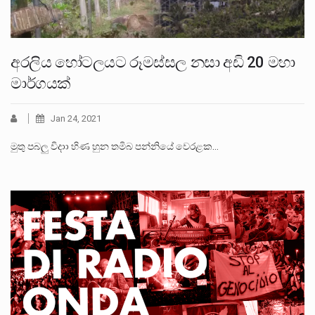
අරලිය හෝටලයට රූමස්සල නසා අඩි 20 මහා
මාර්ගයක්
Jan 24, 2021
මුතු පබලු විදාා හිණ හුන තමිබ පන්නියේ වෙරළක…