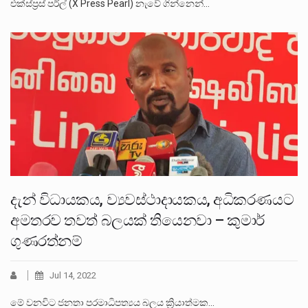
එක්ස්ප්‍රස් පර්ල් (X Press Pearl) නැවේ ගින්නෙන්…
දැන් විධායකය, ව්‍යවස්ථාදායකය, අධිකරණයට
අමතරව තවත් බලයක් තියෙනවා – කුමාර්
ගුණරත්නම්
Jul 14, 2022
මේ වනවිට ජනතා පරමාධිපත්‍යය බලය ක්‍රියාත්මක…