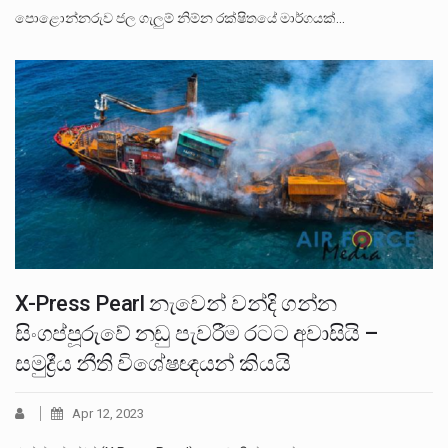
පොළොන්නරුව ජල ගැලුම් නිම්න රක්ෂිතයේ මාර්ගයක්…
X-Press Pearl නැවෙන් වන්දි ගන්න
සිංගප්පූරුවේ නඩු පැවරීම රටට අවාසියි –
සමුද්‍රීය නීති විශේෂඥයන් කියයි
Apr 12, 2023