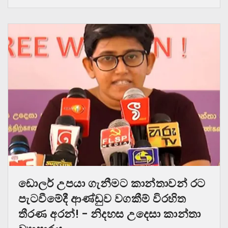
ඩොලර් උපයා ගැනීමට කාන්තාවන් රට
පැටවීමේදී ආණ්ඩුව වගකීම් විරහිත
තීරණ අරන්! – නිදහස උදෙසා කාන්තා