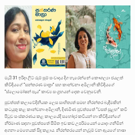
පසුගිය මැයි මස 31 දිනෙන් අවසන් වූ වසර තුළ ලොව පුරා විවිධ තනතුරු නාම වලින්…
මේ, දන්නා හඳුනන ලියන්නකුගේ නන්නාඳුනන අඩවියක සැරිසරා ලද ආස්වාදනීය මොහොතක සිංහාවලෝකනයකි .කෙටි කවියක දිගු බර…
වත්මන් ආණ්ඩුවේ ප්‍රධාන පාර්ශවකරුවා වන ජනතා විමුක්ති පෙරමුණේ කාලයක පටන් තිබුණු ප්‍රධාන සටන් පාඨයක් වූවේ…
මැයි 31 ඉරිදා ලිට් රූම් සූම් සංවාදය දිග හැරෙන්නේ කෞශල්‍යා ජයලත්
කිවිඳියගේ “සන්තරණ මාත්‍රා” සහ කාන්චනා අමිලානි කිවිඳියගේ
“ස්ලොමෝෂන් පැය” කාව්‍ය සංග්‍රහයන් දෙක වෙනුවෙනි.
පුවත්පත් කලාවේදිනියක ලෙස සාහිත්‍යත් සමඟ නිරන්තර බැඳීමකින්
කටයුතු කළ කාන්චනා අමිලානි, දිණමිණ පුවත්පතේ “වසත් සුළඟ” කවි
පිටුව සංස්කරණය කළ කාලයේදි සහෝදර කවියන් හා කිවිඳියන්ගේ
නිර්මාණ සඳහා පුවත්පතේ සීමිත ඉඩ කඩ උපරිමයෙන් යොදා ගනිමින්
අගනා මෙහෙයක් සිදු කළාය. නිරන්තරයෙන් නැවුම් වන ඇයගේ භාෂා