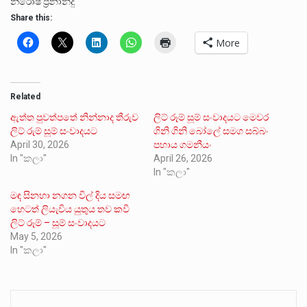
නිරෝෂ ප්‍රනාන්දු
Share this:
More
Related
ඇත්ත පුවත්පතේ නින්නාද තීරුව
ලිට් රූම් සූම් සංවාදයට මෙවර
ලිට් රුම් සූම් සංවාදයට
ගිනි ගිනි බෝලේ සමග සබ්බං
April 30, 2026
පහාය ගමනීයං
In "කලා"
April 26, 2026
In "කලා"
මඳ සිනහා නගන විල් දිය සමඟ
හෙටත් ලියැවිය යුතුය තව කවි
ලිට් රූම් – සූම් සංවාදයට
May 5, 2026
In "කලා"