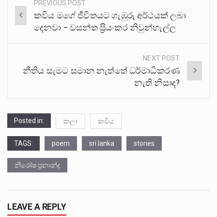
PREVIOUS POST
Post
කවිය මගේ ජීවිතයට ගැඹුරු අර්ථයක් ලබා
navigation
දෙනවා – වසන්ත ප්‍රියංකර නිවුන්හැල්ල
NEXT POST
නීතිය සැමට සමාන නැත්තේ ධර්මාධිකරණ
නැති නිසාද?
Posted in:
කලා
කවිය
TAGS:
poem
sri lanka
stories
නිරෝෂ ප්‍රනාන්දු
LEAVE A REPLY