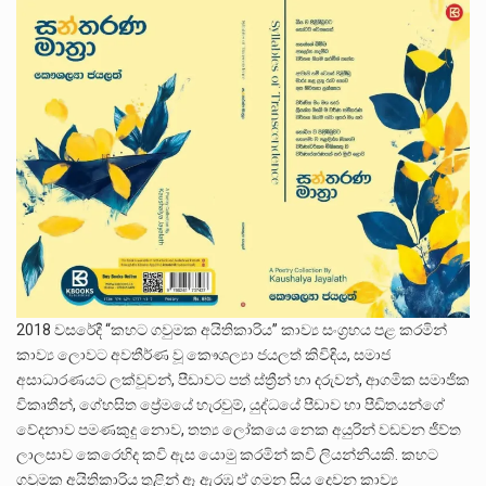
2018 වසරේදී “කහට ගවුමක අයිතිකාරිය” කාව්‍ය සංග්‍රහය පළ කරමින්
කාව්‍ය ලොවට අවතීර්ණ වූ කෞශල්‍යා ජයලත් කිවිඳිය, සමාජ
අසාධාරණයට ලක්වූවන්, පීඩාවට පත් ස්ත්‍රීන් හා දරුවන්, ආගමික සමාජික
විකෘතීන්, ගේහසිත ප්‍රේමයේ හැරවුම්, යුද්ධයේ පීඩාව හා පීඩිතයන්ගේ
වේදනාව පමණකුදු නොව, තත්‍ය ලෝකයෙ නෙක අයුරින් වඩවන ජීව්ත
ලාලසාව කෙරෙහිද කවි ඇස යොමු කරමින් කවි ලියන්නියකි. කහට
ගවුමක අයිතිකාරිය තුළින් ඈ ඇරඹූ ඒ ගමන සිය දෙවන කාව්‍ය