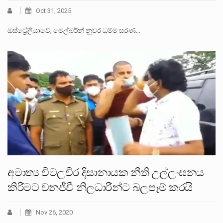
Oct 31, 2025
ඔස්ට්‍රේලියාවේ, මෙල්බර්න් නුවර ධම්ම සරණ…
අමාත්‍ය විමලවීර දිසානායක නීති උල්ලංඝනය
කිරීමට වනජීවී නිලධාරීන්ට බලපෑම් කරයි
Nov 26, 2020