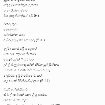
සතු වුව සහේතුක උත්තර
පැන තිබේ සමහර
විය යුතු නිරුත්තර” (පි. 04)
මහරු තුරු
නොහළයි
පරවෙන්න පෙර
රුසිරු කුසුමන් පොකුරු (පි.08)
දල්වා සහස් එළි පෙළහර
තොරණ පසුපස නිහඬව
පොල් පුවක් ලී මුනිවර
දුගී ලිප් දල්වන කුසගිනි නිවනයුරු සිහිකර
තාත්තා තොරණ කවි ගයා එනතුරු
නිදිවරන දූ මුව මෙනෙහි කර
සල් වනේ පිරිනිවුණි බුදුවර (පි. 11)
ඩියර් ශේක්ස්පියර්
කිම් ද? කවියක් නො ලියූ කාරණ
මාළුකායෙකු ගැන