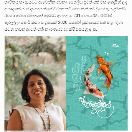
භාවිතය හා ඇයටම ආවේනික රචනා ශෛලිය පුවත් පත් මහ ගෙදරින් ලද
දායාදයන් ය. ඒ දායාදයන්ගේ වටිනාකම් පෙනෙන්නට වූයේ ඇය ප්‍රබන්ධ
රචනා හරහා රසිකයන් හමුවට ආ කලය. 2015 වසරේදි ගම්මිරිස්
කුරුල්ලා කෙටි කතා සංග්‍රහයත් 2020 වසරේදි ප්‍රකාශයට පත් කළ, ගුහා
සටන නවකතාවත් එකී කාරණයට සාක්ෂි සපයනු ඇත.