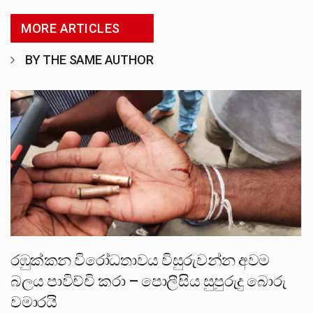
MORE ARTICLES
BY THE SAME AUTHOR
රඹුක්කන විරෝධතාවය විසුරුවන්න අවම
බලය පාවිච්චි කරා – පොලීසිය සුපුරුදු බොරු
වමාරයි