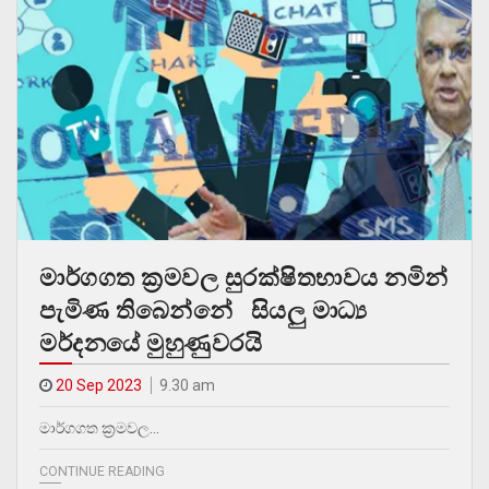
මාර්ගගත ක්‍රමවල සුරක්ෂිතභාවය නමින්
පැමිණ තිබෙන්නේ සියලු මාධ්‍ය
මර්දනයේ මුහුණුවරයි
20 Sep 2023
9.30 am
මාර්ගගත ක්‍රමවල…
CONTINUE READING