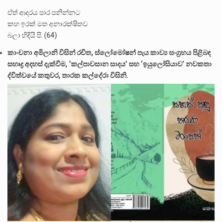
ඒත් ආදරය පාර පනින්නට
කහ ඉරක් මත අනාරක්ෂිතව
බලා හිඳියි පි. (64)
කාංචනා අමිලානි විසින් රචිත, ස්ලෝමෝෂන් පැය කාව්‍ය සංග්‍රහය පිළිබඳ
සහෘද්‍ර අදහස් දැක්වීම, ‘කල්පාවසාන සාදය’ සහ ‘ඉයුලෝසියාව’ නවකතා
ද්විත්වයේ කතුවර, තාරක කල්දේරා විසිනි.