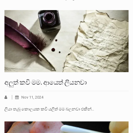
අලුත් කවි මම. ආයෙත් ලියනවා
Nov 11, 2024
ලියා තැබු කොලයක කවි යලිත් මම බලනවා එකින්…