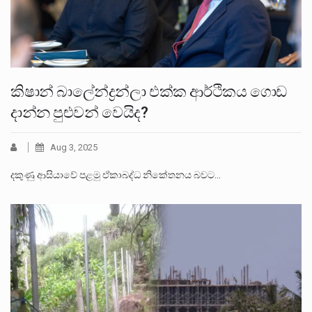
කිෂාන් බාලේන්ද්‍රන්ලා එක්ක ආර්ථිකය ගොඩ
දාන්න පුළුවන් වෙයිද?
Aug 3, 2025
දකුණු ආසියාවේ පළමු ඒකාබද්ධ නිකේතනය බවට…