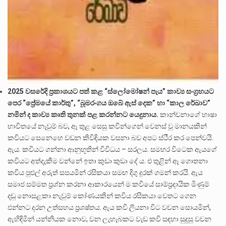
2025 වසරේදි ප්‍රකාශයට පත් කළ “ස්ලෝමෝෂන් පැය” කාව්‍ය සංග්‍රහයට
පෙර “ප්‍රේමයේ කාර්තු”, “බූමරංගය ඔබේ ඇස් දෙක” හා “කාල රේඛාව”
නමින් ද කාව්‍ය කෘති තුනක් පළ කරන්නට යෙදුනාය.
කාන්චනාගේ භාෂා
භාවිතයේ නැවුම් බව, ඈ තුළ සෙසු කවීන්ගෙන් වෙනස් වූ මානයකින්
කවියට සෙනෙහෙ වඩන කිවිඳියක වසනා බව අපට ස්ථීර කර පෙන්වයි.
ඇය. කවියට ගන්නා ආනුභූතින් විවිධය – සරලය. සමහර විටෙක ඇයගේ
කවියට අත්දැකීම වන්නේ ඉතා කුඩා කුඩා දේ ය. එ තුළින් ඈ ගොතනා
කවිය පුළුල් අරුත් සපයමින් රසිකයා සමඟ දිගු දුරක් ගමන් කරයි. ඇය
සමාජ සම්මත ප්‍රශ්න කරනා ආකාරයෙන් ම කවියේ සාම්ප්‍රදායික මිණුම්
දඬු නොසළකා නැවුම් කෝණයකින් කවිය රසිකයා වෙතට ගෙන
එන්නට දරන උත්සහය ප්‍රශෂ්තය. ඇය කවි ලියනා විට වචන සොයමින්,
ඇහිඳිමින් යන්නියක නොව, වන ලැහැබකට වැඩ කවි සඳහා සුදුසු වචන