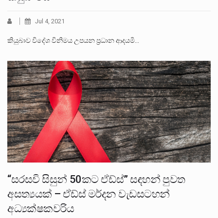
Jul 4, 2021
කියුබාව විදේශ විනිමය උපයන ප්‍රධාන ආදයමි…
“සරසවි සිසුන් 50කට ඒඩ්ස්” සඳහන් පුවත
අසත්‍යයක් – ඒඩ්ස් මර්දන වැඩසටහන්
අධ්‍යක්ෂකවරිය