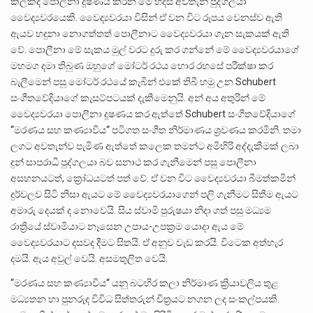
කලකදී පොලීනා දූෂණය කරන මේ හදිසි අවතැන් පුද්ගලයා
වෛද්‍යවරයෙකි. වෛද්‍යවරයා විසින් ඒ වන විට රූපය වෙනස්ව ඇති
ඇයව හදුනා නොගත්තත් පොලීනාට වෛද්‍යවරයා ගැන සැකයක් ඇති
වේ. පොලීනා මේ සැකය මුල් වරට දුරු කර ගන්නේ මේ වෛද්‍යවරයාගේ
මහමග දමා තිබුණ ඔහුගේ මෝටර් රථය හොර රහසේ පරීක්ෂා කර
බැලීමෙන් පසු මෝටර් රථයේ කැබින් එකේ තිබී හමු උන Schubert
සංගීතවේදියාගේ කැසට්පටයක් දැකීමෙනුයි. අන් අය අතුරින් මේ
වෛද්‍යවරයා පොලීනා දූෂණය කර ඇත්තේ Schubert සංගීතවේදියාගේ
‘‘මරණය සහ කණ්‍යාවිය‘‘ පටිගත සංගීත නිර්මාණය ශ්‍රවණය කරමිනි. තමා
ලගට අවතැන්ව පැමිණ ඇත්තේ කලෙක තමන්ට අමිහිරි අද්දැකීමක් ලබා
දුන් සාපරාධී පුද්ගලයා බව සනාථ කර ගැනීමෙන් පසු පොලීනා
අසහනයටත්, ක්‍රෝධයටත් පත් වේ. ඒ වන විට වෛද්‍යවරයා බීමත්කමින්
දුර්වලව සිටි නිසා ඇයට මේ වෛද්‍යවරයාගෙන් පලි ගැනීමට සිතීම ඇයට
අමාරු දෙයක් ද නොවෙයි. සිය ස්වාමි පුරුෂයා නිදා ගත් පසු මධ්‍යම
රාත්‍රියේ ස්වාමියාට නෑසෙන උපාය-උපක්‍රම යොදා ඇය මේ
වෛද්‍යවරයාට දසවද දීමට සිතයි. ඒ අනුව වැඩ කරයි. විටෙක අත්හැර
දමයි. ඇය අවුල් වෙයි. අසමතුලිත වෙයි.
‘‘මරණය සහ කණ්‍යාවිය‘‘ යනු බටහිර කලා නිර්මාණ ක්‍රියාවලිය තුළ
මධ්‍යතන හා පුනරුද විවිධ සිත්තරුන් චිත්‍රයට නගන ලද සංකල්පයකි.