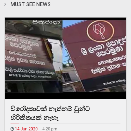
MUST SEE NEWS
විරෝදතාවක් නැත්නම් වුන්ට
හිරිකිතයක් නැහැ
14 Jun 2020
4.20 pm