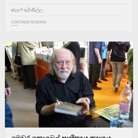
කැෆේ පැමිණිල්ල…
CONTINUE READING