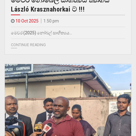
මෙවර නොබෙල් සාහිත්‍යය ත්‍යාගය
László Krasznahorkai ට !!!
10 Oct 2025
1.50 pm
මෙවර (2025) නෝබල් සාහිත්‍යය…
CONTINUE READING