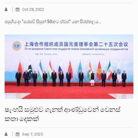
Oct 28, 2022
පසුගිය දා "සරසවි සිසුන් 50කට ඒඩ්ස්" යන සිරස්තලය…
ෂැංහයි සමුළුව ගැනත් ආණ්ඩුවෙන් වෙනස්
කතා දෙකක්
Sep 7, 2025