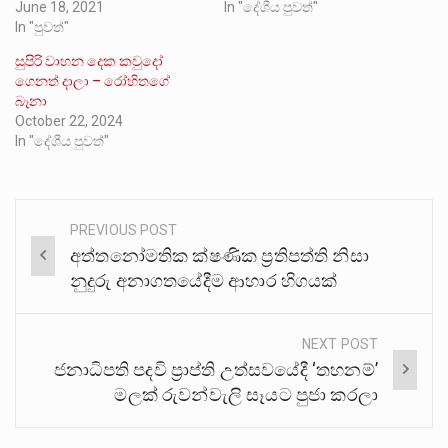
June 18, 2021
In "දේශීය පුවත්"
In "පුවත්"
සුපිරි වාහන දෙක කවුදෝ
ගෙනත් දාලා – රෝහිතගේ
බෑනා
October 22, 2024
In "දේශීය පුවත්"
PREVIOUS POST
Post
අත්තනෝමතික ක්ෂණික ප්‍රතිපත්ති නිසා
navigation
නුදුරු අනාගතයේදීම ආහාර හිගයක්
NEXT POST
ජනාධිපති පදවි ප්‍රාප්ති උත්සවයේදී ‘තහනම්’
මලක් රුවන්වැලි සෑයට පුජා කරලා