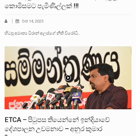
කොමිසමට පැමිණිල්ලක් !!!
Oct 14, 2025
හිටපු අමාත්‍ය ටිරාන් අලස්ගේ නීති විරෝධී…
ETCA – පිටුපස තියෙන්නේ ඉන්දියාවේ
දේශපාලන උවමනාව – අනුර කුමාර