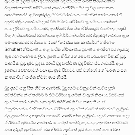
ඇටසැකිල්ලක් හෝ අවතාරයක් බදු පිරිමියකු රූමත් තරුණියකට
බලහත්කාරකම් කිරීම හෝ දූෂණය කිරීම මේ චිත්‍ර වල පෙනෙන
දෘෂ්‍යමානයයි. ඇටසැකිල්ල මගින් මරණය සංකේතවත් කරන අතර ඒ
අනුව ස්ත්‍රිය දූෂණයට ලක් වීම මගින් ශාරීරිකව ඇය මිය නොගියත්
සංකල්පීයව ඇය මිය යාම, ආත්මීයව මිය ගිය පිරිමියකුට එසේ කළ හැකි
වීම, ලිංගිකත්වයේ මරණාශය ආදී විවිධ කියවීම් මේ චිත්‍රාවලි අරබයා ඇත.
මේ මාතෘකාව ම විෂය කර ගත් ‘‘මරණය සහ කණාවිය‘‘ නමින් ම
Schubert නිර්මාණය කළ සංගීත නිර්මාණය ශ්‍රවණය කරමින් එය ඇයටද
ඇහෙන ගමන් පොලීනා දූෂණය කිරීම මේ වෛද්‍යවරයාගේ විකෘති වූද,
සාහසික වූද, දුෂ්ට වූද සාපරාධී වූද සංකීර්ණ වූද චිත්ත ස්වභාවයයි. ඇය
දූෂණය වෙනවාටත් වඩා දරුණුම පීඩාවට පත් වන්නේ මේ ‘‘මරණය සහ
කණ්‍යාවිය‘‘ සංගීත නිර්මාණය නිසයි.
බුදු දහම යනු සිත නිවන ආගමකි. බුදු දහම වෙනුවෙන් ආමිස පූජා
පවත්වන්නේ ඒ තරමට ම එම ධර්මය ආගමක් වී ඇති නිසා ය. ධර්මයක්
ආගමක් කර ගැනීම ගැන අපිට කිසිවක් කිව නොහැකි ය. ඒ
මනුස්සයින්ගේ ස්වභාවය ය. ධර්මයක් ආගමක් වීමෙන් සමාජයට ලැබුණ
ඵල ප්‍රයෝජන ද නැතුවා නොවේ. ආගම් නිසා ලැබුණ ලොව අසහාය කලා
නිර්මාණ ප්‍රමාණය අප්‍රමාණ ය. නමුත් සදහිරු සෑය යනු ආගමක තත්වයට
වඩා දරුණු ප්‍රවේෂයකි. එය නිමවා ඇත්තේ යුධ ජයග්‍රහණ සදහා වන