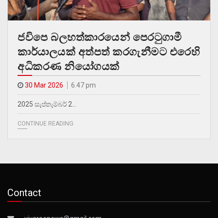
ජවිපෙ බලහත්කාරයෙන් පෙරටුගාමී
කාර්යාලයක් අත්පත් කරගැනීමට එරෙහි
අධිකරණ නියෝගයක්
30 Mar 2026
6.47 pm
2025 සැප්තැම්බර් 2…
CONTINUE READING
Contact