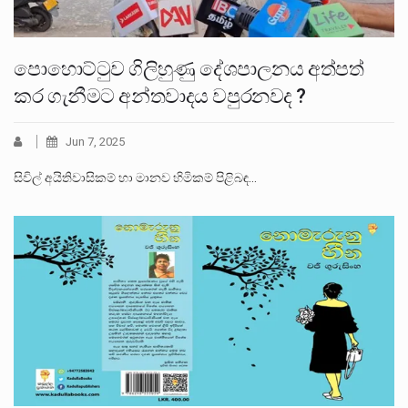
පොහොට්ටුව ගිලිහුණු දේශපාලනය අත්පත්
කර ගැනීමට අන්තවාදය වපුරනවද ?
Jun 7, 2025
සිවිල් අයිතිවාසිකම් හා මානව හිමිකම් පිළිබඳ…