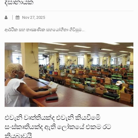
දිසානායක
Nov 27, 2025
ආර්ථික සහ තාක්‍ෂණික සහයෝගීතා ගිවිසුම…
එවැනි වෘත්තියක්ද එවැනි කියවීමෙි
සංස්කෘතියක්ද ඇති ලෝකයේ එකම රට
කියුබාවයි