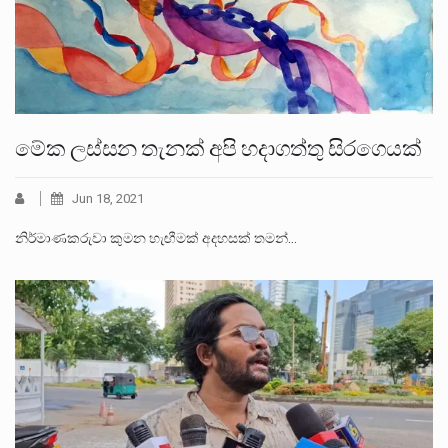
මේක ලස්සන තැනක් අපි හදාගත්තු සිරගෙයක්
Jun 18, 2021
නිර්මාණකරුවා කුමන හැඟීමක් අදහසක් තමන්…