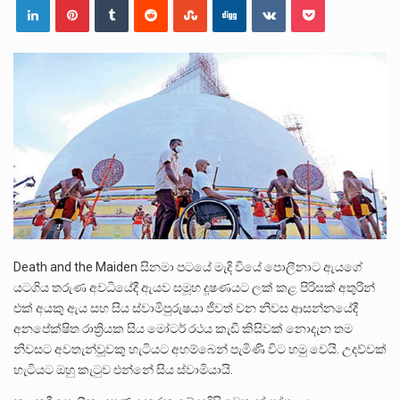
පසුගිය මැයි මස 31 දිනෙන් අවසන් වූ වසර තුළ ලොව පුරා විවිධ තනතුරු නාම වලින්…
මේ, දන්නා හඳුනන ලියන්නකුගේ නන්නාඳුනන අඩවියක සැරිසරා ලද ආස්වාදනීය මොහොතක සිංහාවලෝකනයකි .කෙටි කවියක දිගු බර…
වත්මන් ආණ්ඩුවේ ප්‍රධාන පාර්ශවකරුවා වන ජනතා විමුක්ති පෙරමුණේ කාලයක පටන් තිබුණු ප්‍රධාන සටන් පාඨයක් වූවේ…
Death and the Maiden සිනමා පටයේ මැදි වියේ පොලීනාට ඇයගේ
යටගිය තරුණ අවධියේදී ඇයව සමූහ දූෂණයට ලක් කළ පිරිසක් අතුරින්
එක් අයකු ඇය සහ සිය ස්වාමිපුරුෂයා ජීවත් වන නිවස ආසන්නයේදී
අනපේක්ෂිත රාත්‍රියක සිය මෝටර් රථය කැඩී කිසිවක් නොදැන තම
නිවසට අවතැන්වූවකු හැටියට අහම්බෙන් පැමිණි විට හමු වෙයි. උදව්වක්
හැටියට ඔහු කැටුව එන්නේ සිය ස්වාමියායි.