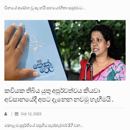
චීනයේ ආරම්භ වූ ෂැංහයි සහයෝගීතා සමුළුවට…
කවියක තිබිය යුතු අපූර්වත්වය කියවා
අවසානයේදී අපට දැනෙන නවමු හැඟීමයි .
Oct 12, 2023
කොළඹ සුදර්ශියේ පසුගිය සැප්තැම්බර් 27 වන…