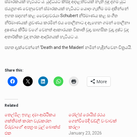
ස්මාරකයක් හැටියට ය. යුද්ධයට කිසිදු අදාළත්වයක් නැති බුදු දහම යුධ
ජයග්‍රහණ වෙනුවෙන් ස්මාරකයක් හැටියට යොදා ගැනීම මම දකින්නේ
ඉහත සදහන් කළ වෛද්‍යවරයා Schubert නිර්මාණය කළ සංගීත
නිර්මාණයක් ශ්‍රවණය කරමින් එය පොලීනාට ද ඇහෙන ගමන් පොලීනා
දූෂණය කිරීම වගේ වෙනත් ආකාරයක විකෘති වූද, සාහසික වූද, දුෂ්ට වූද
අතාර්කික වූද නරක ආදර්ශයක් හැටියට ය.
පහත දැක්වෙන්නේ ‘Death and the Maiden’ නමින් හැඳින්වෙන චිත්‍රයයි.
Share this:
More
Related
තෙල්මිල ඉහළ දමා ආර්ථිකය
රෝල්ස් රොයිස් රථය
ශක්තිමත් කරන වැඩකරන
ගෙන්වීමේදී ඩඩ්ලි වංචාවක්
විරුවාගේ’ අපභ්‍රංස ටූල් බොක්ස්
කරලා
එක
January 23, 2026