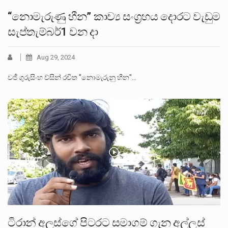
“නොමැරුණු හීන” කාව්‍ය සංග්‍රහය දොරට වැඩුම
සැප්තැම්බර්1 වන දා
Aug 29, 2024
වජී ගුරුසිංහ ව්සින් රචිත "නොමැරුනු හීන"…
ටිරාන් අලස්ගේ පිටරට සමාගම් ගැන අල්ලස්