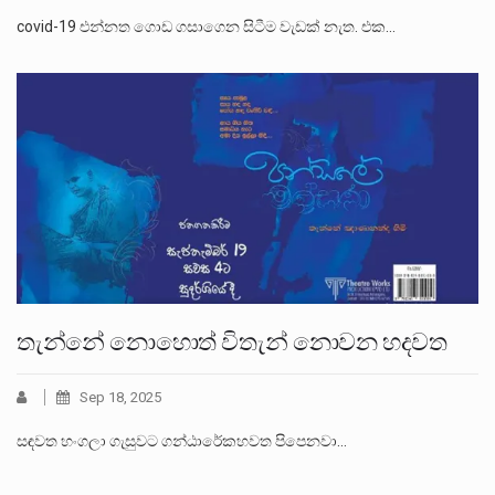
covid-19 එන්නත ගොඩ ගසාගෙන සිටීම වැඩක් නැත. එක…
තැන්නේ නොහොත් විතැන් නොවන හදවත
Sep 18, 2025
සඳවත හංගලා ගැසුවට ගන්ඨාරේකහවත පිපෙනවා…