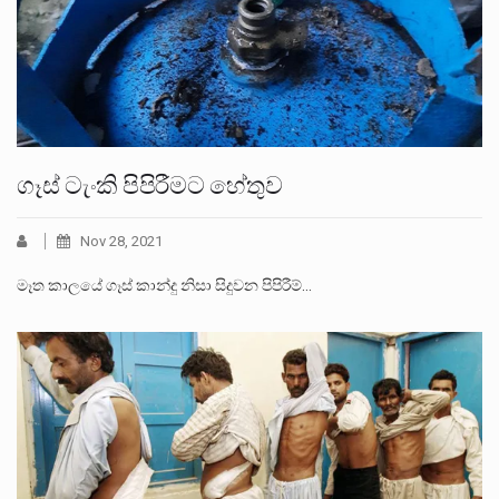
ගෑස් ටැංකි පිපිරීමට හේතුව
Nov 28, 2021
මෑත කාලයේ ගෑස් කාන්දු නිසා සිදුවන පිපිරීම්…