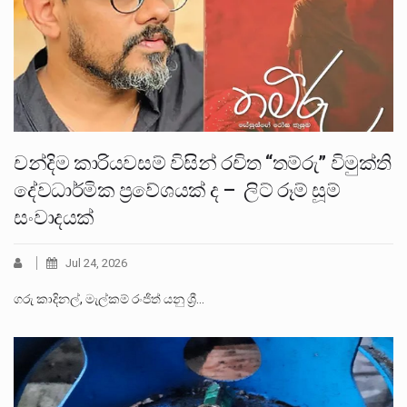
චන්දිම කාරියවසම් විසින් රචිත “තම්රු” විමුක්ති
දේවධාර්මික ප්‍රවේශයක් ද – ලිට් රූම් සූම්
සංවාදයක්
Jul 24, 2026
ගරු කාදිනල්, මැල්කම් රංජිත් යනු ශ්‍රී…