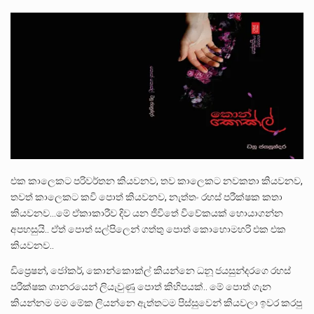
ලාල් කාන්ත ඇමතිවරයා අධිකරණ විනිශ්චයකාරවරුන්ගේ විශ්‍රාම යෑමේ වයස සම්බන්ධයෙන් නිහඬව සිටින ලෙස තමාට දැනුම් දුන්…
2011 වසරේදී දේශපාලන හා මානව හිමිකම් ක්‍රියාකාරීන් වන ලලිත්කුමාර් වීරරාජ් සහ කුගන් මුරුගානන්දන් යාපනයේදී අතුරුදන්…
ගොවියන්ගේ ප්‍රශ්න, ධීවරයන්ගේ ප්‍රශ්න, සෞඛය ප්‍රශ්න, වැටු ප්‍ර්ශ්න, රැකියා විරහිත ප්‍රශ්න මේ සියලු ප්‍රශ්නවලට තනි…
එක කාලෙකට පරිවර්තන කියවනව, තව කාලෙකට නවකතා කියවනව,
තවත් කාලෙකට කවි පොත් කියවනව, නැත්තං රහස් පරීක්ෂක කතා
කියවනව…මේ ඒකාකාරීව දිව යන ජීවිතේ විවේකයක් හොයාගන්න
අපහසුයි.. ඒත් පොත් සල්පිලෙන් ගත්තු පොත් කොහොමහරි එක එක
කියවනව..
ඩිප්‍රෙෂන්, ජෝකර්, කොන්කොක්ල් කියන්නෙ ධනූ ජයසුන්දරගෙ රහස්
පරීක්ෂක ශානරයෙන් ලියැවුණු පොත් කිහිපයක්.. මේ පොත් ගැන
කියන්නම මම මේක ලියන්නෙ ඇත්තටම පිස්සුවෙන් කියවලා ඉවර කරපු