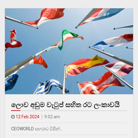
ලොව අඩුම වැටුප් සහිත රට ලංකාවයි
12 Feb 2024
9.02 am
CEOWORLD සඟරාව විසින්…