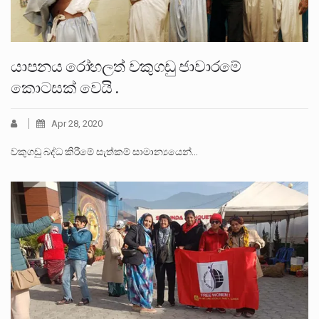
යාපනය රෝහලත් වකුගඩු ජාවාරමේ
කොටසක් වෙයි .
Apr 28, 2020
වකුගඩු බද්ධ කිරීමේ සැත්කම් සාමාන්‍යයෙන්…