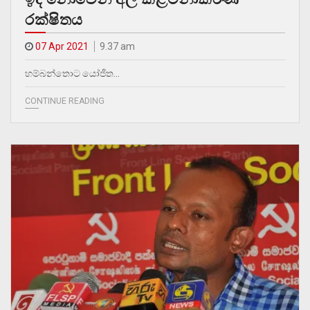
රක්ෂිතය
07 Apr 2021
9.37 am
හම්බන්තොට යෝජිත…
CONTINUE READING