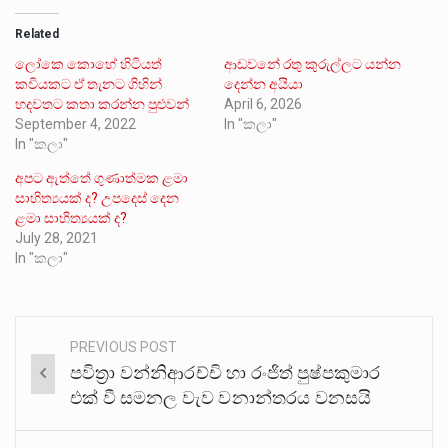
Related
ලෝකෙ කොහේ හිටියත්
ආඩවනේ රතු කුරුල්ලට යන්න
කවියකට ඒ තැනට ගිහින්
දෙන්න අයියා
හදවතට කතා කරන්න පුළුවන්
April 6, 2026
September 4, 2022
In "කලා"
In "කලා"
අපට ඇත්තේ ගුණාත්මක ළමා
සාහිත්‍යයක් ද? උපදෙස් දෙන
ළමා සාහිත්‍යයක් ද?
July 28, 2021
In "කලා"
PREVIOUS POST
Post
පවිත්‍රා වන්නිආරච්චි හා රංජිත් පුෂ්පකුමාර
navigation
එක් වී සමනල වැව වනාන්තරය වනසයි