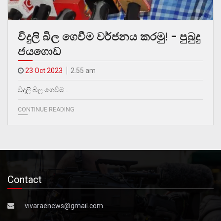
විදුලි බිල ගෙවීම වර්ජනය කරමු! – පුබුදු
ජයගොඩ
23 Oct 2023
2.55 am
විදුලි බිල ගෙවීම…
CONTINUE READING
Contact
vivaraenews@gmail.com