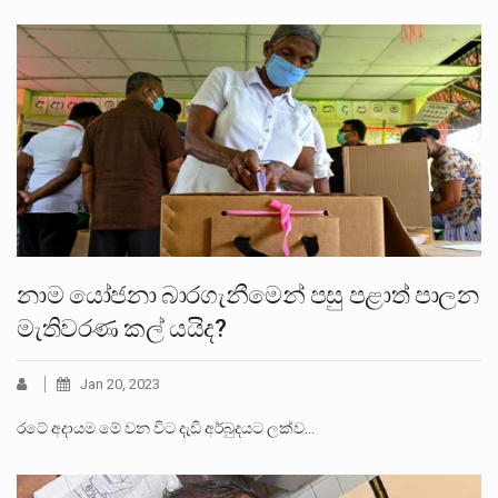
නාම යෝජනා බාරගැනීමෙන් පසු පළාත් පාලන
මැතිවරණ කල් යයිද?
Jan 20, 2023
රටේ අදායම මේ වන විට දැඩි අර්බුදයට ලක්ව…