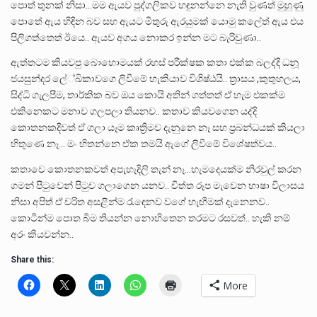
පොත් තුනක් නිසා…මම ඇයව පුද්ගලිකව හඳුනන්නෙ නැති වුණත් මුහුණු
පොතේ ඇය හිඳින බව සහ ඇයට මිතුරු ඇරයුමක් යොමු කලේත් ඇය එය
පිලිගත්තෙත් ඊයෙ.. ඇයව අගය නොකර ඉන්න මට බැරිවුණා..
ඇත්තටම කියවපු බොහොමයක් රහස් පරීක්ෂක කතා එක්ක බලද්දි ධනූ
ජයසුන්දර ලේ්ඛිකාවගෙ ලිවීමේ හැකියාව විශිෂ්ඨයි.. ත්‍රාසය ,කුතුහලය,
සිද්ධි ගැලපීම, තාර්කික බව ඔය කොයි අතින් ගත්තත් ඒ හැම එකක්ම
එකිනෙකට මනාව ගලපලා තියනව.. කතාව කියවගෙන යද්දි
කොතනකදිවත් ඒ ගලා යෑම කෘත්‍රිමව දැනුනෙ නෑ සහ ප්‍රබන්ධයක් කියලා
හිතුණෙ නෑ… මං හිතන්නෙ ඒක තමයි ඇගේ ලිවීමේ විශේෂත්වය..
කතාවෙ කොතනකවත් අපැහැදිලි තැන් නෑ…හැමදෙයක්ම නිරවුල් කරන
ගමන් පිටුවෙන් පිටුව ගලාගෙන යනව.. චිත්ත රූප මැවෙන භාෂා විලාසය
නිසා අපිත් ඒ චරිත අසළින්ම රැඳෙනව වගේ හැඟීමක් දැනෙනව..
කොටින්ම පොත බිම තියන්න නොහිතෙන තරමට රසවත්.. හැකි නම්
අරං කියවන්න..
Share this:
More