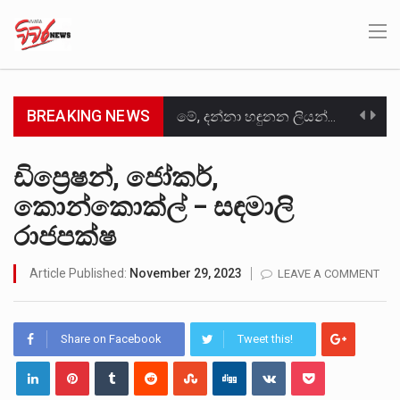
BREAKING NEWS
මේ, දන්නා හඳුනන ලියන්නකුගේ නන්නාඳුනන අඩවියක සැරිසරා ලද ආස්වාදනීය මොහොතක සිංහාවලෝකනයකි .කෙටි කවියක දිගු බර…
වත්මන් ආණ්ඩුවේ ප්‍රධාන පාර්ශවකරුවා වන ජනතා විමුක්ති පෙරමුණේ කාලයක පටන් තිබුණු ප්‍රධාන සටන් පාඨයක් වූවේ…
ඩිප්‍රෙෂන්, ජෝකර්,
කොන්කොක්ල් – සඳමාලි
සංවිධානාත්මක අපරාධකරුවකු වන ලොකු පැටිගේ ප්‍රධාන වෙඩික්කරු බවට සැක කරන ගිං ගඟේ ගිල්වා මරා දමා…
රාජපක්ෂ
උපරිමාධිකරණ විනිශ්චයකාරවරුන්ගේ හා ඉන් පහළ විනිශ්චයකාරවරුන්ගේ විශ්‍රාම වයස දීර්ඝ කිරීම සඳහා සකස් කර ඇති විසිදෙවන…
Article Published:
November 29, 2023
LEAVE A COMMENT
බන්ධනාගාර රැදවියන් 1,021 දෙනෙකු ඉකුත් වසර පහක කාලය තුලදී (2020 ජනවාරි 01 සිට 2025 දෙසැම්බර්…
මහර බන්ධනාගාරයේ අද ඇතිවූ සිද්ධියෙන් තුවාල ලැබූ බව කියන රැඳවියන් ගණන ඉහළ ගොස් තිබේ. ඒ…
Share on Facebook
Tweet this!
අගෝස්තු මස දෙවන ඉරිදා ලිට් රූම් සූම් සංවාදය පැවැත්වෙන්නේ "කතා කරන මහ වැව" නම් නකතාවක්…