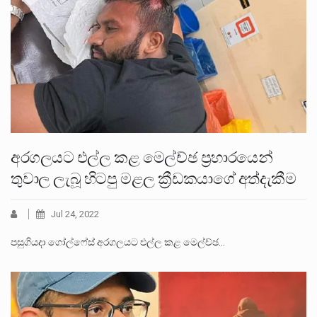
අරගලයට එල්ල කළ මෙල්ච්ඡ ප්‍රහාරයෙන්
තුවාල ලැබූ හිටපු මළල ක්‍රීඩකයාගේ අත්දැකීම
Jul 24, 2022
පසුගියදා ගෝල්ෆේස් අරගලයට එල්ල කළ මෙල්ච්ඡ…