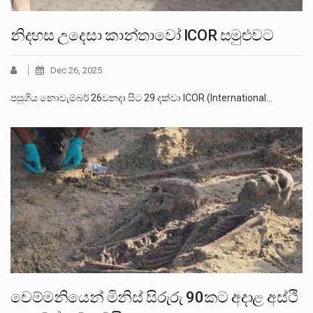
නිදහස උදෙසා කාන්තාවෝ ICOR සමුළුවට
Dec 26, 2025
පසුගිය නොවැම්බර් 26වනදා සිට 29 දක්වා ICOR (International…
චෙම්මනියෙන් මිනිස් සිරුරු 90කට අදාළ අස්ථි