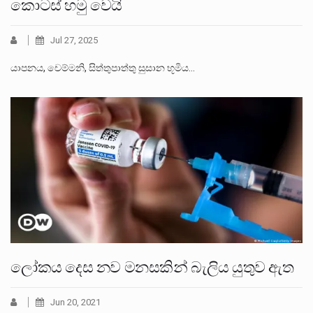
කොටස් හමු වෙයි
Jul 27, 2025
යාපනය, චෙම්මනි, සිත්තුපාත්තු සුසාන භූමිය…
ලෝකය දෙස නව මනසකින් බැලිය යුතුව ඇත
Jun 20, 2021