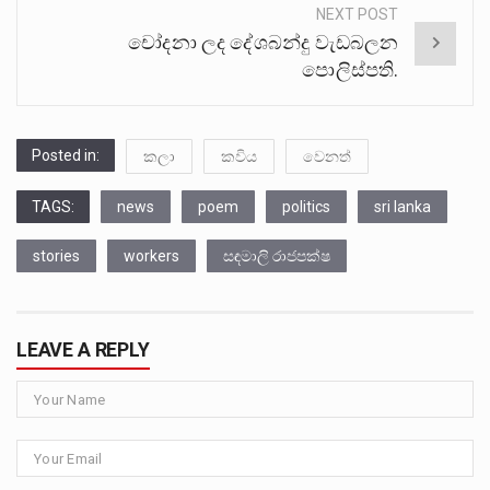
NEXT POST
චෝදනා ලද දේශබන්දු වැඩබලන
පොලිස්පති.
Posted in:
කලා
කවිය
වෙනත්
TAGS:
news
poem
politics
sri lanka
stories
workers
සඳමාලි රාජපක්ෂ
LEAVE A REPLY