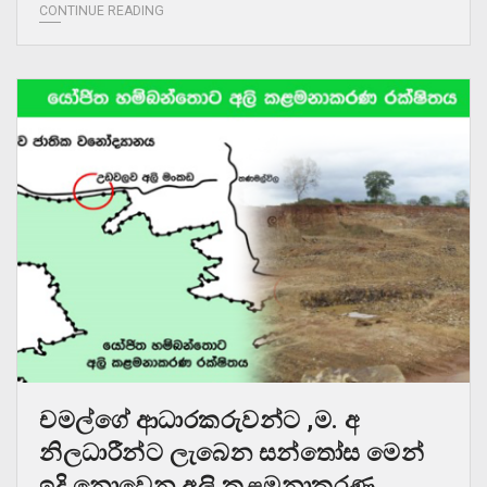
CONTINUE READING
චමල්ගේ ආධාරකරුවන්ට ,ම. අ
නිලධාරීන්ට ලැබෙන සන්තෝස මෙන්
ඉදි නොවෙන අලි කළමනාකරණ