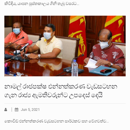
කිවිඳිය, යාපන පුස්තකාලය ගිනි තැබූ වසරට…
නාමල් රාජපක්ෂ එන්නත්කරණ වැඩසටහන
ගැන රාජ්‍ය ඇමතිවරුන්ට උපදෙස් දෙයි
Jun 5, 2021
කොවිඩ් එන්නත්කරණ වැඩසටහන සාර්ථකව සහ වේගවත්ව…