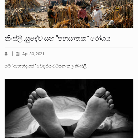
කිංස්ලි ,සුදේව සහ “ජනඝාතක” රෝගය
Apr 30, 2021
යම් "ආනන්දයක් "වෙිද එය විමසන කල කිංස්ලි…