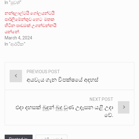
In "පුවත්"
නන්දලාල්ටයි ගෝලයන්ටයි
පාර්ලිමේන්තුව හෙට මතක
හිටින පාඩමක් උගන්වන්නයි
යන්නේ.
March 4, 2024
In "ආර්ථික"
PREVIOUS POST
Post
අයවැය ගැන විපක්ෂයේ අදහස්
navigation
NEXT POST
එදා දහසක් බුදුන් බුදු වුණ උදෑසන යළි උදා
වේ.