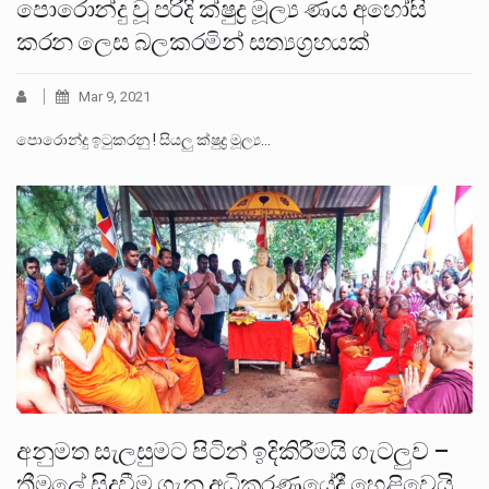
පොරොන්දු වූ පරිදි ක්ෂුද්‍ර මූල්‍ය ණය අහෝසි
කරන ලෙස බලකරමින් සත්‍යග්‍රහයක්
Mar 9, 2021
පොරොන්දු ඉටුකරනු ! සියලු ක්ෂුද්‍ර මූල්‍ය…
අනුමත සැලසුමට පිටින් ඉදිකිරීමයි ගැටලුව –
ත්‍රීමලේ සිදුවීම ගැන අධිකරණයේදී හෙළිවෙයි