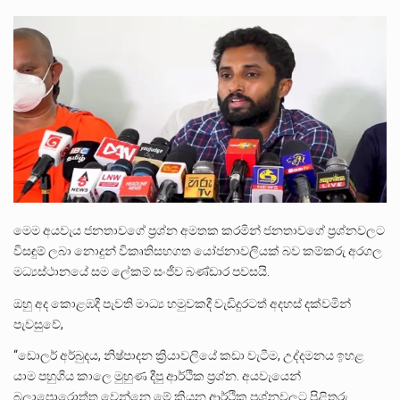
අගෝස්තු මස දෙවන ඉරිදා ලිට් රූම් සූම් සංවාදය පැවැත්වෙන්නේ "කතා කරන මහ වැව" නම් නකතාවක්…
උපරිම සිල්ලර මිල ඉක්මවා රතු නාඩු සහල් වෙළෙඳපොළට සැපයීමේ චෝදනාවට වැරදිකරු වූ නිව් රත්න සහල්…
2011 වසරේදී දේශපාලන හා මානව හිමිකම් ක්‍රියාකාරීන් වන ලලිත්කුමාර් වීරරාජ් සහ කුගන් මුරුගානන්දන් යාපනයේදී අතුරුදන්…
මෙම අයවැය ජනතාවගේ ප්‍රශ්න අමතක කරමින් ජනතාවගේ ප්‍රශ්නවලට
විසඳුම් ලබා නොදුන් විකෘතිසහගත යෝජනාවලියක් බව කම්කරු අරගල
මධ්‍යස්ථානයේ සම ලේකම් සංජීව බණ්ඩාර පවසයි.
ඔහු අද කොළඹදී පැවති මාධ්‍ය හමුවකදී වැඩිදුරටත් අදහස් දක්වමින්
පැවසුවේ,
“ඩොලර් අර්බුදය, නිෂ්පාදන ක්‍රියාවලියේ කඩා වැටීම, උද්දමනය ඉහළ
යාම පහුගිය කාලෙ මුහුණ දීපු ආර්ථික ප්‍රශ්න. අයවැයෙන්
බලාපොරොත්තු වෙන්නෙ මේ කියන ආර්ථික ප්‍රශ්නවලට පිළිතුරු