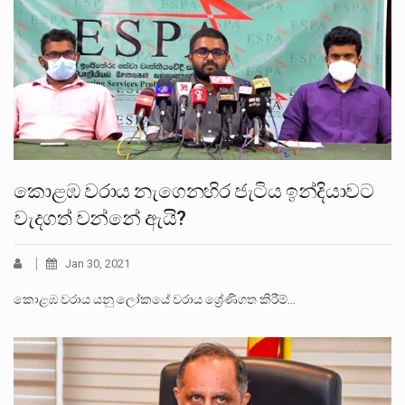
කොළඹ වරාය නැගෙනහිර ජැටිය ඉන්දියාවට
වැදගත් වන්නේ ඇයි?
Jan 30, 2021
කොළඹ වරාය යනු ලෝකයේ වරාය ශ්‍රේණිගත කිරීම්…