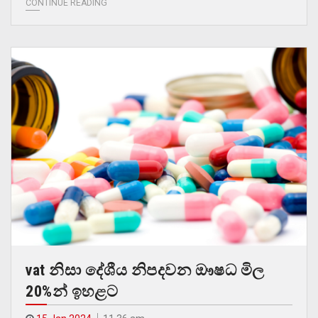
CONTINUE READING
vat නිසා දේශීය නිපදවන ඖෂධ මිල
20%න් ඉහළට