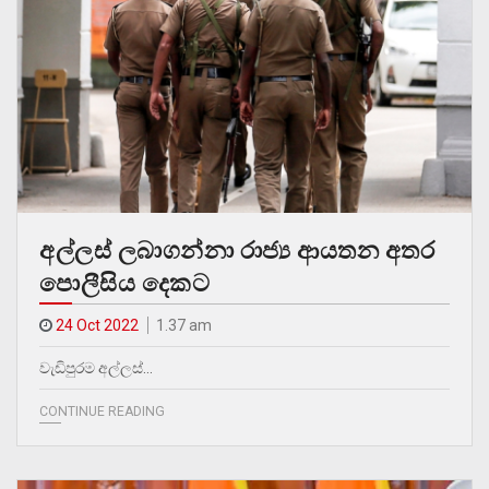
අල්ලස් ලබාගන්නා රාජ්‍ය ආයතන අතර
පොලීසිය දෙකට
24 Oct 2022
1.37 am
වැඩිපුරම අල්ලස්…
CONTINUE READING