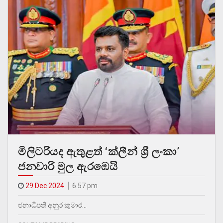
මිලිටරියද ඇතුළත් ‘ක්ලීන් ශ්‍රී ලංකා’
ජනවාරි මුල ඇරඹෙයි
29 Dec 2024
6.57 pm
ජනාධිපති අනුර කුමාර…