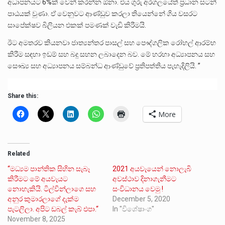
අධාපනයට 6%ක් වෙන් කරන්න ඕනා. එය ගුරු අරගලයේත් ප්‍රධාන සටන්
පාඨයක් වුණා. ඒ වෙනුවට ආණ්ඩුව කරලා තියෙන්නේ ගිය වසරට
සාපේක්ෂව බිලියන එකක් පමණක් වැඩි කිරීමයි.
ඊට අමතරව කියනවා ජාත්‍යන්තර පාසල් සහ පෞද්ගලික රෝහල් ආරම්භ
කිරීම සඳහා ඉඩම් සහ බදු සහන ලබාදෙන බව. මේ හරහා අධ්‍යාපනය සහ
සෞඛ්‍ය සහ අධ්‍යාපනය සම්බන්ධ ආණ්ඩුවේ ප්‍රතිපත්තිය පැහැදිලියි. ”
Share this:
More
Related
“මධ්‍යම පාන්තික සිහින සැබෑ
2021 අයවැයෙන් නොලැබි
කිරීමට මේ අයවැයට
අවස්ථාව දිනාගැනීමට
නොහැකියි. ටිල්වින්ලාගෙ සහ
සංවිධානය වෙමු !
අනුර කුමාරලාගේ දැක්ම
December 5, 2020
පැටලිලා. අපිට ඩබල් කැබ් එපා.“
In "විශේෂාංග"
November 8, 2025