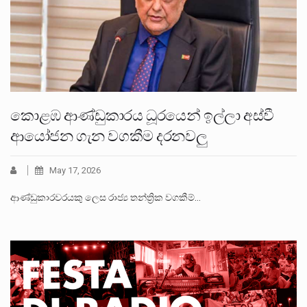
කොළඹ ආණ්ඩුකාරය ධූරයෙන් ඉල්ලා අස්වී
ආයෝජන ගැන වගකීම දරනවලු
May 17, 2026
ආණ්ඩුකාරවරයකු ලෙස රාජ්‍ය තන්ත්‍රික වගකීම්…