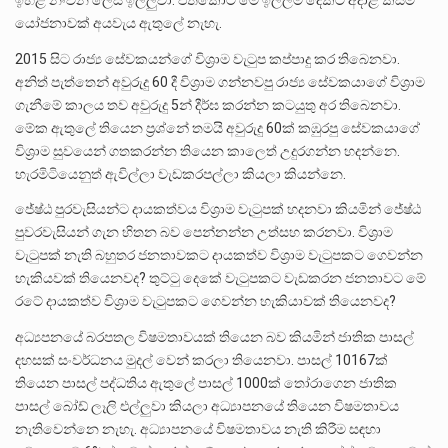
යෝජනාවක් අයවැය ඇතුලේ නැහැ.
2015 සිට රාජ්‍ය සේවකයන්ගේ විශ්‍රාම වැටුප කප්පාදු කර තිබෙනවා.
අනිත් පැත්තෙන් අවුරුදු 60 දී විශ්‍රාම ගන්නවපු රාජ්‍ය සේවකයාගේ විශ්‍රාම
ගැනීමේ කාලය තව අවුරුදු 5න් දීර්ඝ කරන්න කටයුතු අර තිබෙනවා.
මේක ඇතුලේ තියෙන ප්‍රශ්නේ තමයි අවුරුදු 60ක් කඹුරපු සේවකයාගේ
විශ්‍රාම සුවයෙන් ගතකරන්න තියෙන කාලෙත් උදුරගන්න හදන්නෙ.
හැරමිටියෙනුත් ඇවිල්ලා වැඩකරපල්ලා කියලා කියන්නෙ.
ජේෂ්ඨ පුරවැසියන්ට දායකත්වය විශ්‍රාම වැටුපක් හදනවා කියමින් ජේෂ්ඨ
පුවරවැසියන් ගැන හිතන බව පෙන්නන්න උත්සහ කරනවා. විශ්‍රාම
වැටුපක් නැති බහුතර ජනතාවකට දායකත්ව විශ්‍රාම වැටුපකට ගෙවන්න
හැකියවක් තියෙනවද? තුට්ටු දෙකේ වැටුපකට වැඩකරන ජනතාවට මේ
රටේ දායකත්ව විශ්‍රාම වැටුපකට ගෙවන්න හැකියාවක් තියෙනවද?
අධ්‍යපනයේ බරපතල විෂමතාවයක් තියෙන බව කියමින් ජාතික පාසල්
දහසක් සංවර්ධනය මුදල් වෙන් කරලා තියෙනවා. පාසල් 10167ක්
තියෙන පාසල් පද්ධතිය ඇතුලේ පාසල් 1000ක් තෝරාගෙන ජාතික
පාසල් බෝඩ් ලෑලි එල්ලුවා කියලා අධ්‍යාපනයේ තියෙන විෂමතාවය
නැතිවෙන්නෙ නැහැ. අධ්‍යාපනයේ විෂමතාවය නැති කිරීම සඳහා