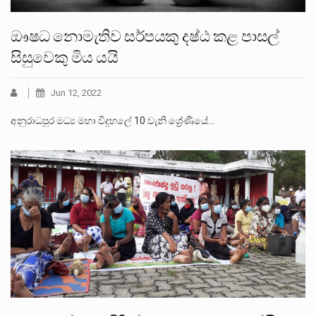
ඖෂධ නොමැතිව සර්පයකු දෂ්ඨ කළ පාසල්
සිසුවෙකු මිය යයි
Jun 12, 2022
අනුරාධපුර මධ්‍ය මහා විදුහලේ 10 වැනි ශ්‍රේණියේ…