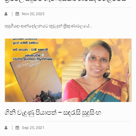
Nov 20, 2025
පසුගියදා ආන්දෝලනයට තුඩු දුන් ත්‍රිකුණාමලයේ…
ගිනි වැදුණු පියාපත් – සඳරැසි සුදුසිංහ
Sep 25, 2021