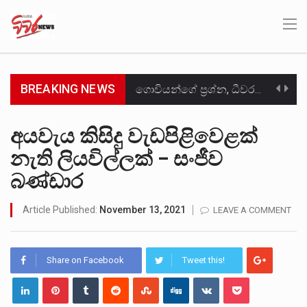
BREAKING NEWS
ගොවියන්ගේ ප්‍රශ්න, ධීවරයන්ගේ ප්‍රශ්න, සෞඛය ප්‍රශ්න, වැටු ප්‍ර්ශ්න, රැකියා විරහිත ප්‍රශ්න මේ සියලු ප්‍රශ්නවලට තනි…
මේ, දන්නා හඳුනන ලියන්නකුගේ නන්නාඳුනන අඩවියක සැරිසරා ලද ආස්වාදනීය මොහොතක සිංහාවලෝකනයකි .කෙටි කවියක දිගු බර…
අයවැය කිසිදු වැඩපිළිවෙළක්
නැති ලියවිල්ලක් – සංජීව
වත්මන් ආණ්ඩුවේ ප්‍රධාන පාර්ශවකරුවා වන ජනතා විමුක්ති පෙරමුණේ කාලයක පටන් තිබුණු ප්‍රධාන සටන් පාඨයක් වූවේ…
බණ්ඩාර
සංවිධානාත්මක අපරාධකරුවකු වන ලොකු පැටිගේ ප්‍රධාන වෙඩික්කරු බවට සැක කරන ගිං ගඟේ ගිල්වා මරා දමා…
Article Published:
November 13, 2021
LEAVE A COMMENT
උපරිමාධිකරණ විනිශ්චයකාරවරුන්ගේ හා ඉන් පහළ විනිශ්චයකාරවරුන්ගේ විශ්‍රාම වයස දීර්ඝ කිරීම සඳහා සකස් කර ඇති විසිදෙවන…
බන්ධනාගාර රැදවියන් 1,021 දෙනෙකු ඉකුත් වසර පහක කාලය තුලදී (2020 ජනවාරි 01 සිට 2025 දෙසැම්බර්…
Share on Facebook
Tweet this!
මහර බන්ධනාගාරයේ අද ඇතිවූ සිද්ධියෙන් තුවාල ලැබූ බව කියන රැඳවියන් ගණන ඉහළ ගොස් තිබේ. ඒ…