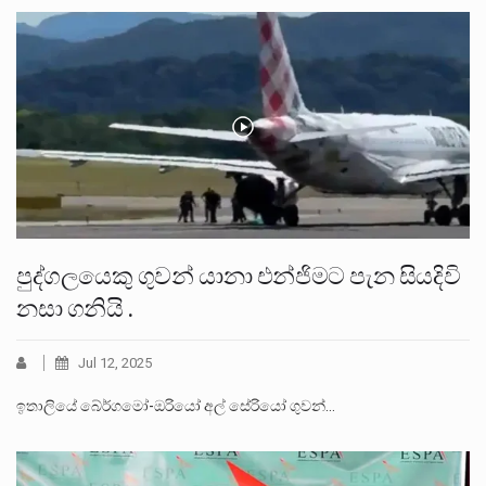
පුද්ගලයෙකු ගුවන් යානා එන්ජිමට පැන සියදිවි
නසා ගනියි .
Jul 12, 2025
ඉතාලියේ බේර්ගමෝ-ඔරියෝ අල් සේරියෝ ගුවන්…