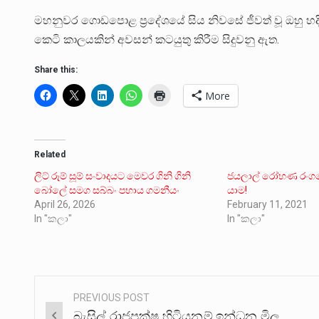
මහනුවර ගොඩපොළ ප්‍රදේශයේ සිය නිවසේ ජීවත් වූ ඔහු හ
කෙටි කාලයකින් අවසන් කටයුතු කිරීම සිදුවනු ඇත.
Share this:
More
Related
ලිට් රූම් සූම් සංවාදයට මෙවර ගිනි ගිනි
ජයලාල් රෝහණ රංගව
බෝලේ සමග සබ්බං පහාය ගමනීයං
යාම!
April 26, 2026
February 11, 2021
In "කලා"
In "කලා"
PREVIOUS POST
Post
බැසිල් රාජපක්ෂ හිටියනම් ඉන්ධන මිල