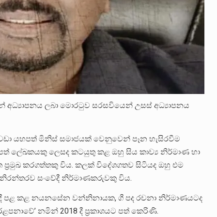
ලයෙන් අධ්‍යාපනය ලබා මොරටුව සරසවියෙන් උසස් අධ්‍යාපනය
ඩා යහපත් මිනිස් සමාජයක් වෙනුවෙන් පෑන හැසිරවීම
ත් ලේඛකයකු ලෙසද කටයුතු කළ ඔහු සිය කාව්‍ය නිර්මාණ හා
්‍රමුඛ කරගත්තකු විය. කලක් විදේශගතව සිටියද ඔහු එම
නිරන්තරව සංවේදී නිර්මාණකරුවකු විය.
 2016 දී පළ කළ නයනසේන වන්නිනායක, ගී පද රචනා නිර්මාණයටද
ළපනාවේ’ නමින් 2018 දී ප්‍රකාශයට පත් කෙරිණි.