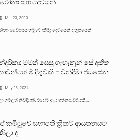
ෝනා සහ දෙවියන්
Mar 23, 2020
ා වෛරසය හමුවේ කිසිදු දෙවියෙක් ද භූතයෙක්…
්දරිකා: මමත් සෙසු ගැහැනුන් සේ අතීත
තාවන්ගේ ම දිගුවකි – චන්දිමා ජයසේන
May 23, 2024
ා ගම්ලත් කිවිඳියකි. එසේම ඇය ගත්කරුවරියකි.…
් කමිටුවේ සභාපති ක්‍රිකට් ආයතනයට
ණිලා ද