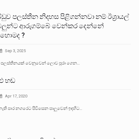
ුව පලස්තීන නිදහස පිළිගන්නවා නම් ඊශ්‍රායල්
ලුන්ට ආරුගම්බේ වෙන්කර දෙන්නේ
හොමද ?
Sep 3, 2025
් පලස්තීනයක් වෙනුවෙන් ලොව පුරා ගෙන…
ළු හඬ
Apr 17, 2020
නැති පාර නගරෙට පිවිසෙන පාලුවෙන් ඉඳහිට…