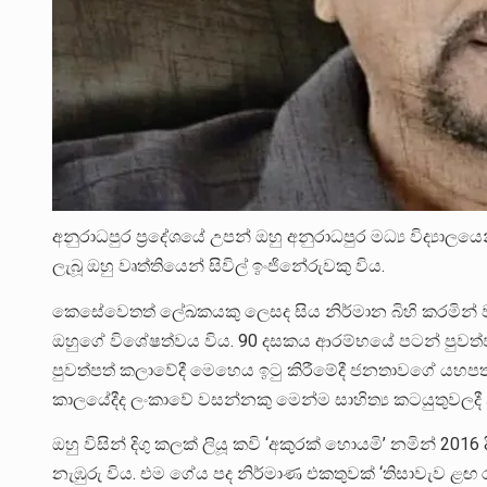
අනුරාධපුර ප්‍රදේශයේ උපන් ඔහු අනුරාධපුර මධ්‍ය විද්‍යා
ලැබූ ඔහු වෘත්තියෙන් සිවිල් ඉංජිනේරුවකු විය.
කෙසේවෙතත් ලේඛකයකු ලෙසද සිය නිර්මාන බිහි කරමින් ව
ඔහුගේ විශේෂත්වය විය. 90 දසකය ආරම්භයේ පටන් පුවත්ප
පුවත්පත් කලාවේදී මෙහෙය ඉටු කිරීමේදී ජනතාවගේ යහපත ප
කාලයේදීද ලංකාවේ වසන්නකු මෙන්ම සාහිත්‍ය කටයුතුවලදී 
ඔහු විසින් දිගු කලක් ලියූ කවි ‘අකුරක් හොයමි’ නමින්
නැඹුරු විය. එම ගේය පද නිර්මාණ එකතුවක් ‘තිසාවැව ළඟ ර