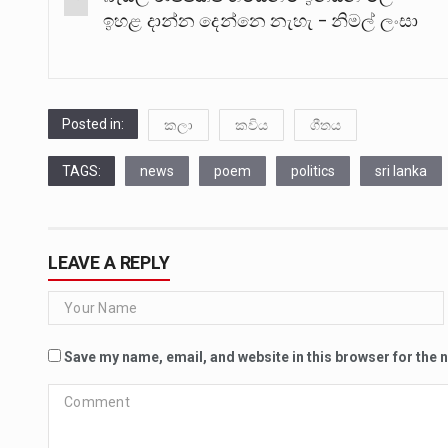
navigation
ඉහළ දාන්න දෙන්නෙ නැහැ – නිමල් ලංසා
Posted in:
කලා
කවිය
ගීතය
TAGS:
news
poem
politics
sri lanka
LEAVE A REPLY
Save my name, email, and website in this browser for the 