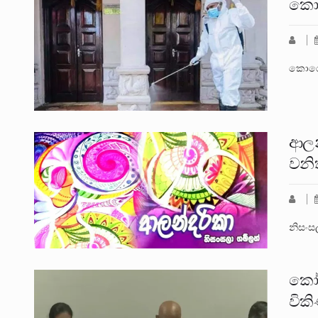
කොර
කොරෝන
ආලන
වනි
නිසංසල
කෝප
විකි