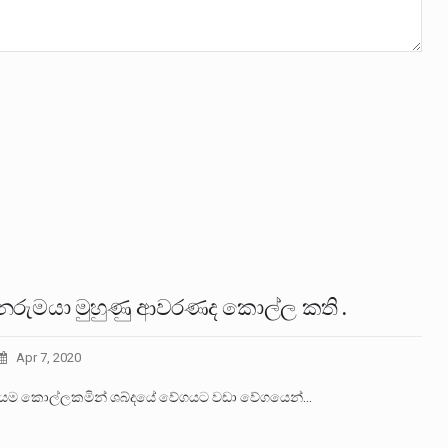
නරුමයා මුහුණු ආවරණද කොල්ල කති .
Apr 7, 2020
ම කොල්ලකමින් ශබ්දයේ වේගයට වඩා වේගයෙන්…