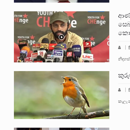
ආණ්ඩ
සෙබ
කො
නිදහස
කුරු
කැලෑ 