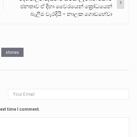
ජනතාව ඒ දිහා වෛරයෙන් ක්‍රෝධයෙන්
බැලීම වැරදියි – නාලක ගොඩහේවා
stories
next time I comment.