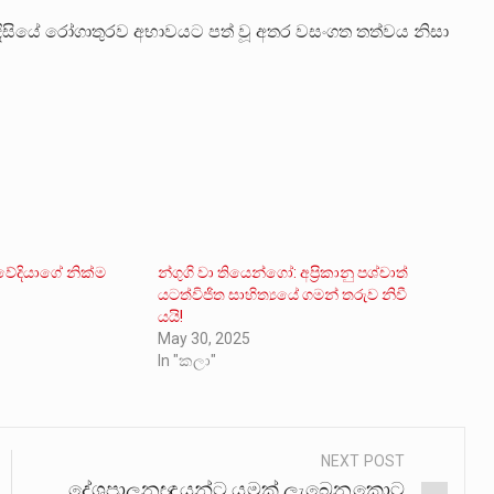
දිසියේ රෝගාතුරව අභාවයට පත් වූ අතර වසංගත තත්වය නිසා
ේදියාගේ නික්ම
න්ගුගි වා තියෙන්ගෝ: අප්‍රිකානු පශ්චාත්
යටත්විජිත සාහිත්‍යයේ ගමන් තරුව නිවී
යයි!
May 30, 2025
In "කලා"
NEXT POST
දේශපාලනඥයන්ට යමක් ලැබෙනකොට