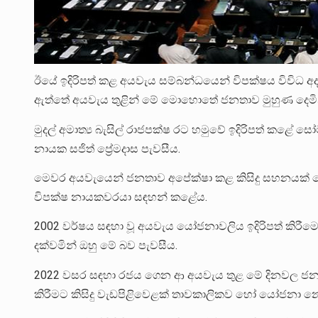
ඊයේ ඉදිරිපත් කළ අයවැය සම්බන්ධයෙන් විපක්ෂය විවිධ අද
ඇත්තේ අයවැය තුළින් මේ මොහොතේ ජනතාව මුහුණ දෙමින් 
මුදල් අමාත්‍ය බැසිල් රාජපක්ෂ රට හමුවේ ඉදිරිපත් කළේ 
නායක සජිත් ප්‍රේමදාස පැවසීය.
මෙවර අයවැයෙන් ජනතාව අපේක්ෂා කළ කිසිදු සහනයක් නොත
විපක්ෂ නායකවරයා සඳහන් කළේය.
2002 වර්ෂය සඳහා වූ අයවැය යෝජනාවලිය ඉදිරිපත් කිරීමෙ
දක්වමින් ඔහු මේ බව පැවසීය.
2022 වසර සඳහා රජය ගෙන ආ අයවැය තුළ මේ දිනවල ජනතා
කිරීමට කිසිදු වැඩපිළිවෙළක් තාවකාලිකව හෝ යෝජනා නො