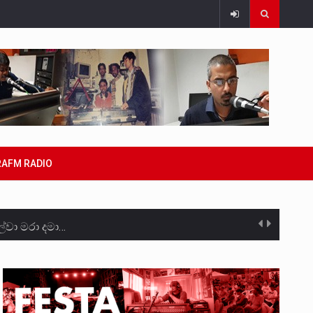
RAFM RADIO
්වා මරා දමා…
රීම සඳහා සකස් කර ඇති විසිදෙවන…
සැම්බර්…