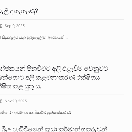
මැලි ද ගැහැණු?
Sep 9, 2025
 සියුමැලිය යනු පුරුෂ මූලික ආඛ්‍යායකි.…
ජකයන් පිනවීමට අලි එළැවීම වෙනුවට
බන්තොට අලි කළමනාකරණ රක්ෂිතය
්ෂිත කළ යුතු ය.
Nov 20, 2025
ාමිකර - ඉඩම් හා කෘෂිකර්ම ප්‍රතිසංස්කරණ…
ලි බිල වැඩිවීමෙන් කුඩා කර්මාන්තකරුවන්