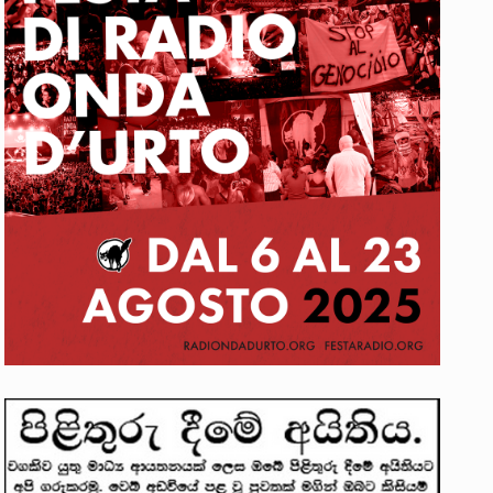
. ඒ…
වක්…
 සිටින ලෙස තමාට දැනුම් දුන්…
ත්‍රිපුද්ගල මහාධිකරණය විසින්…
ාවලෝකනයකි .කෙටි කවියක දිගු බර…
ාන සටන් පාඨයක් වූවේ…