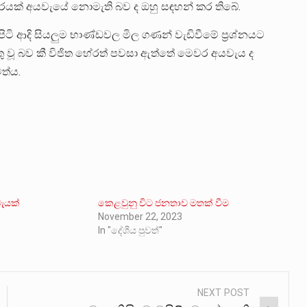
්තරයක් අයවැයේ නොමැති බව ද ඔහු සඳහන් කර තිබේ.
හ පිටි ආදි සියලුම භාණ්ඩවල මිල ගණන් වැඩිවීමේ ප්‍රශ්නයට
ු වූ බව කී විජිත හේරත් පවසා ඇත්තේ මෙවර අයවැය ද
ත්ය.
වැයක්
කෙළවුනු විට ජනතාව මතක් වීම
November 22, 2023
In "දේශීය පුවත්"
NEXT POST