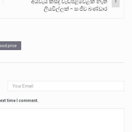
අයවැය කිසිදු වැඩපිළිවෙළක් නැති
ලියවිල්ලක් – සංජීව බණ්ඩාර
ood price
next time I comment.