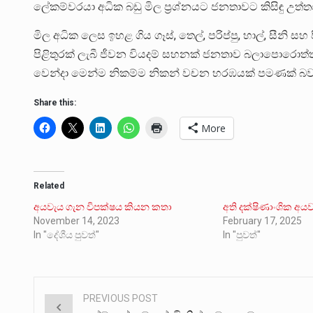
ලේකම්වරයා අධික බඩු මිල ප්‍රශ්නයට ජනතාවට කිසිඳු උත
මිල අධික ලෙස ඉහළ ගිය ගෑස්, තෙල්, පරිප්පු, හාල්, සීනි ස
පිළිතුරක් ලැබී ජීවන වියදම් සහනක් ජනතාව බලාපොරොත්ත
වෙන්දා මෙන්ම නිකම්ම නිකන් වචන හරඹයක් පමණක් බව
Share this:
More
Related
අයවැය ගැන විපක්ෂය කියන කතා
අති දක්ෂිණාංශික අය
November 14, 2023
February 17, 2025
In "දේශීය පුවත්"
In "පුවත්"
PREVIOUS POST
Post