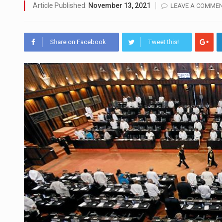
මහර බන්ධනාගාරයේ අද ඇතිවූ ස
Article Published:
November 13, 2021
LEAVE A COMME
අගෝස්තු මස දෙවන ඉරිදා ලිට්
Share on Facebook
Tweet this!
ලාල් කාන්ත ඇමතිවරයා අධිකරණ
හිටපු පොලිස්පති පූජිත් ජයසුන්
පසුගිය මැයි මස 31 දිනෙන් අව
මේ, දන්නා හඳුනන ලියන්නකුග
වත්මන් ආණ්ඩුවේ ප්‍රධාන පාර්