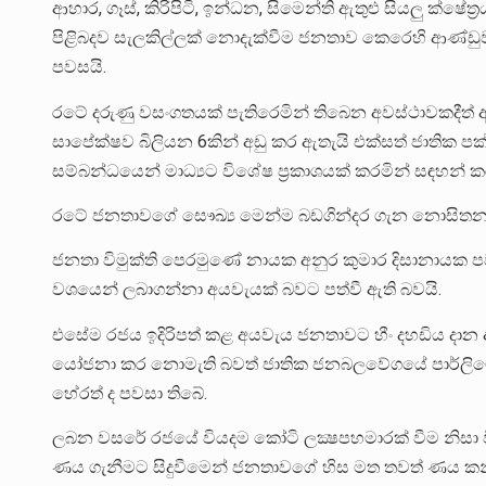
ආහාර, ගෑස්, කිරිපිටි, ඉන්ධන, සිමෙන්ති ඇතුළු සියලු ක්ෂේත
පිළිබදව සැලකිල්ලක් නොදැක්වීම ජනතාව කෙරෙහි ආණ්ඩුව ත
පවසයි.
රටේ දරුණු වසංගතයක් පැතිරෙමින් තිබෙන අවස්ථාවකදීත්
සාපේක්ෂව බිලියන 6කින් අඩු කර ඇතැයි එක්සත් ජාතික ප
සම්බන්ධයෙන් මාධ්‍යට විශේෂ ප්‍රකාශයක් කරමින් සඳහන් 
රටේ ජනතාවගේ සෞඛ්‍ය මෙන්ම බඩගින්දර ගැන නොසිතන ආ
ජනතා විමුක්ති පෙරමුණේ නායක අනුර කුමාර දිසානායක
වශයෙන් ලබාගන්නා අයවැයක් බවට පත්වී ඇති බවයි.
එසේම රජය ඉදිරිපත් කළ අයවැය ජනතාවට හීං දහඩිය දාන අය
යෝජනා කර නොමැති බවත් ජාතික ජනබලවේගයේ පාර්ලිමේන්තු 
හේරත් ද පවසා තිබේ.
ලබන වසරේ රජයේ වියදම කෝටි ලක්‍ෂපහමාරක් වීම නිසා වි
ණය ගැනීමට සිදුවීමෙන් ජනතාවගේ හිස මත තවත් ණය කන්ද