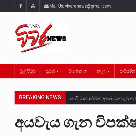
Mail Us:
vivaranews@gmail.com
මුල් පිටුව
පුවත්
විශේෂාංග
කලා
පාරිසරි
BREAKING NEWS
සංවිධානාත්මක අපරාධකරුවකු ව
උපරිමාධිකරණ විනිශ්චයකාරවරු
අයවැය ගැන විපක්
බන්ධනාගාර රැදවියන් 1,021 දෙ