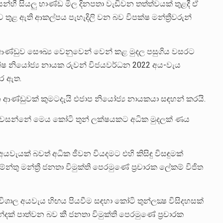
්‍රයන්හී සියලු භාණ්ඩ මිල දිනපතා වැඩිවන තත්ත්වයක් තුළදී ඒ
ුළ ඇති ආකල්පය පැහැදිලි වන බව විපක්ෂ මන්ත්‍රීවරුන්
 ආණ්ඩුව සෞඛ්‍ය වෙනුවෙන් වෙන් කළ මුදල පසුගිය වසරට
ක්ෂ නියෝජ්‍ය නායක රුවන් විජයවර්ධන 2022 අය-වැය
කර ඇත.
ණ්ඩුවක් කුමටදැයි එජාප නියෝජ්‍ය නායකයා සඳහන් කරයි.
 පවසන්නේ මෙය කෝටි තුන් ලක්ෂයකට අධික මුදලක් ණය
වැයක් බවත් අධික ජීවන වියදමට එහි කිසිඳු විසඳුමක්
මන්ත්‍රී ජනතා විමුක්ති පෙරමුණේ ප්‍රචාරක ලේකම් විජිත
ශාල අයවැය හිඟය පියවීම සඳහා කෝටි තුන්ලක්‍ෂ විසිදහසක්
ක් පාත්වන බව කී ජනතා විමුක්ති පෙරමුණේ ප්‍රචාරක