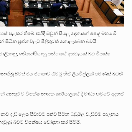
හස් පළකර තිබේ. එහිදී ඔවුන් සියලු දෙනාගේ පොදු මතය වී
සිටින ප්‍රශ්නවලට පිළිතුරක් නොලැබෙන බවයි.
සෝමාලියානු, ඉතියෝපියානු පන්නයේ අයවැයක් බව විපක්ෂ
ිබූ බවත් එය ජනතාව රැවටූ හිස් ලියවිල්ලක් පමණක් බවත්
න් අනතුරුව විපක්ෂ නායක කාර්යාලයේ දී මාධ්‍ය හමුවේ අදහස්
ව දැඩි ලෙස පීඩාවට පත්ව සිටින බඩුමිල වැඩිවීම පාලනය
වුණු බවට විපක්ෂය චෝදනා කර සිටියි.