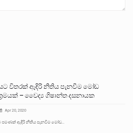
‍රියට විතරක් ඇඳිරි නීතිය පැනවීම මෝඩ
්‍රමයක් – වෛද්‍ය ගිෂාන්ත දසනායක
Apr 20, 2020
ියට පමණක් ඇඳිරි නීතිය පැනවීම මෝඩ…