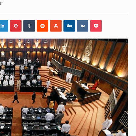
ිද්ධියෙන් තුවාල ලැබූ බව කියන රැඳවියන් ගණන ඉහළ ගොස් තිබේ
NT
 රූම් සූම් සංවාදය පැවැත්වෙන්නේ "කතා කරන මහ වැව" නම් නකතා
 විනිශ්චයකාරවරුන්ගේ විශ්‍රාම යෑමේ වයස සම්බන්ධයෙන් නිහඬව
දරට සහ හිටපු ආරක්ෂක අමාත්‍යංශ ලේකම් හේමසිරි ප්‍රනාන්දු විශේෂ 
සන් වූ වසර තුළ ලොව පුරා විවිධ තනතුරු නාම වලින්…
ේ නන්නාඳුනන අඩවියක සැරිසරා ලද ආස්වාදනීය මොහොතක සිංහ
ශවකරුවා වන ජනතා විමුක්ති පෙරමුණේ කාලයක පටන් තිබුණු ප්‍රධ