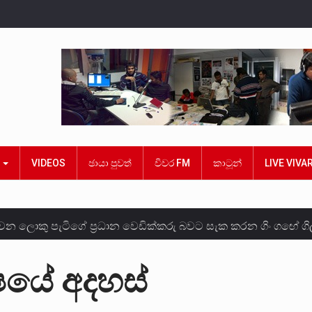
ක
VIDEOS
ඡායා පුවත්
විවර FM
කාටූන්
LIVE VIVA
න ලොකු පැටිගේ ප්‍රධාන වෙඩික්කරු බවට සැක කරන ගිං ගඟේ ගිල
න්ගේ හා ඉන් පහළ විනිශ්චයකාරවරුන්ගේ විශ්‍රාම වයස දීර්ඝ කි
ෂයේ අදහස්
නෙකු ඉකුත් වසර පහක කාලය තුලදී (2020 ජනවාරි 01 සිට 2025 දෙ