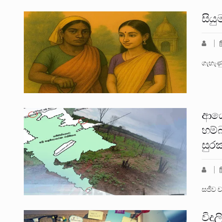
සියු
ගැහැණු
ආයෝ
හම්
සුරක
සජීව ච
විදු