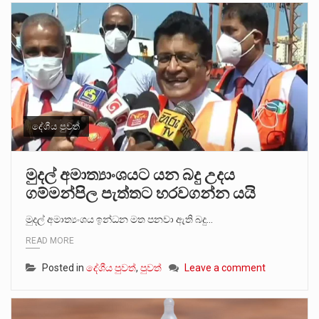
දේශීය පුවත්
මුදල් අමාත්‍යාංශයට යන බදු උදය
ගම්මන්පිල පැත්තට හරවගන්න යයි
මුදල් අමාත්‍යංශය ඉන්ධන මත පනවා ඇති බදු…
READ MORE
Posted in
දේශීය පුවත්
,
පුවත්
Leave a comment