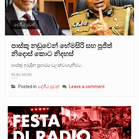
දේශීය පුවත්
පාස්කු නඩුවෙන් හේමසිරි සහ පූජිත්
නිදොස් කොට නිදහස්
පාස්කු ඉරුදින ප්‍රහාරය වලක්වාගැනීමට…
READ MORE
Posted in
දේශීය පුවත්
Leave a comment