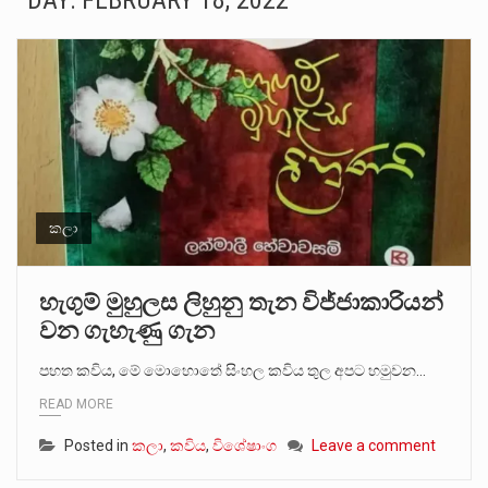
DAY:
FEBRUARY 18, 2022
සංවිධානාත්මක අපරාධකරුවකු වන ලොකු පැටිගේ ප්‍රධාන වෙඩික්කරු බවට සැක කරන ගිං ගඟේ ගිල්වා මරා දමා…
උපරිමාධිකරණ විනිශ්චයකාරවරුන්ගේ හා ඉන් පහළ විනිශ්චයකාරවරුන්ගේ විශ්‍රාම වයස දීර්ඝ කිරීම සඳහා සකස් කර ඇති විසිදෙවන…
බන්ධනාගාර රැදවියන් 1,021 දෙනෙකු ඉකුත් වසර පහක කාලය තුලදී (2020 ජනවාරි 01 සිට 2025 දෙසැම්බර්…
මහර බන්ධනාගාරයේ අද ඇතිවූ සිද්ධියෙන් තුවාල ලැබූ බව කියන රැඳවියන් ගණන ඉහළ ගොස් තිබේ. ඒ…
අගෝස්තු මස දෙවන ඉරිදා ලිට් රූම් සූම් සංවාදය පැවැත්වෙන්නේ "කතා කරන මහ වැව" නම් නකතාවක්…
කලා
ලාල් කාන්ත ඇමතිවරයා අධිකරණ විනිශ්චයකාරවරුන්ගේ විශ්‍රාම යෑමේ වයස සම්බන්ධයෙන් නිහඬව සිටින ලෙස තමාට දැනුම් දුන්…
හැගුම් මුහුලස ලිහුනු තැන විජ්ජාකාරියන්
වන ගැහැණු ගැන
2011 වසරේදී දේශපාලන හා මානව හිමිකම් ක්‍රියාකාරීන් වන ලලිත්කුමාර් වීරරාජ් සහ කුගන් මුරුගානන්දන් යාපනයේදී අතුරුදන්…
පහත කවිය, මේ මොහොතේ සිංහල කවිය තුල අපට හමුවන…
ගොවියන්ගේ ප්‍රශ්න, ධීවරයන්ගේ ප්‍රශ්න, සෞඛය ප්‍රශ්න, වැටු ප්‍ර්ශ්න, රැකියා විරහිත ප්‍රශ්න මේ සියලු ප්‍රශ්නවලට තනි…
READ MORE
Posted in
කලා
,
කවිය
,
විශේෂාංග
Leave a comment