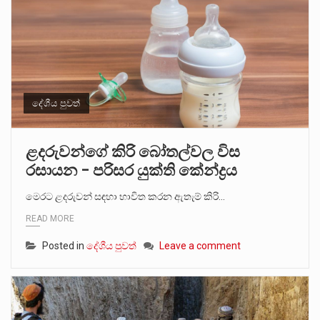
දේශීය පුවත්
ළදරුවන්ගේ කිරි බෝතල්වල විස
රසායන – පරිසර යුක්ති කේන්ද්‍රය
මෙරට ළදරුවන් සඳහා භාවිත කරන ඇතැම් කිරි…
READ MORE
Posted in
දේශීය පුවත්
Leave a comment