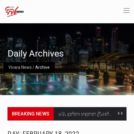
Daily Archives
Vivara News
/
Archive
BREAKING NEWS
මේ, දන්නා හඳුනන ලියන්නකුගේ නන්නාඳුනන අඩවියක සැරිසරා ලද ආස්වාදනීය මොහොතක සිංහාවලෝකනයකි .කෙටි කවියක දිගු බර…
වත්මන් ආණ්ඩුවේ ප්‍රධාන පාර්ශවකරුවා වන ජනතා විමුක්ති පෙරමුණේ කාලයක පටන් තිබුණු ප්‍රධාන සටන් පාඨයක් වූවේ…