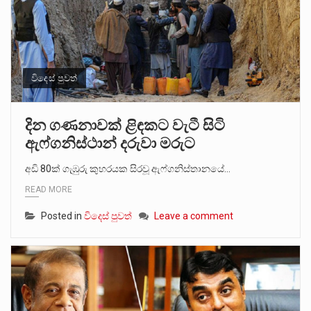
විදෙස් පුවත්
දින ගණනාවක් ළිඳකට වැටී සිටි
ඇෆ්ගනිස්ථාන් දරුවා මරුට
අඩි 80ක් ගැඹුරු කුහරයක සිරවූ ඇෆ්ගනිස්තානයේ…
READ MORE
Posted in
විදෙස් පුවත්
Leave a comment