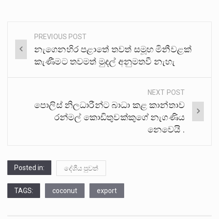
PREVIOUS POST
Post
නැගෙනහිර පළාතේ තවත් සමූහ මිනීවළක්
navigation
කැණීමට තවමත් මුදල් අනුමතවී නැහැ
NEXT POST
පොලිස් නිලධාරීන්ට බාධා කළ කාන්තාව
රන්මල් කොඩිතුවක්කුගේ නැගණිය
නෙවෙයි .
Posted in:
දේශීය පුවත්
TAGS:
coconut
export