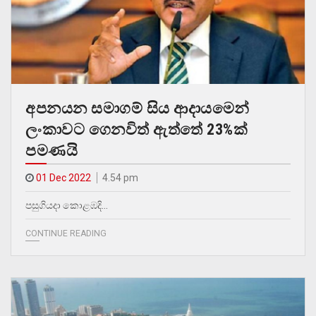
අපනයන සමාගම් සිය ආදායමෙන්
ලංකාවට ගෙනවිත් ඇත්තේ 23%ක්
පමණයි
01 Dec 2022
4.54 pm
පසුගියදා කොළඹදි…
CONTINUE READING