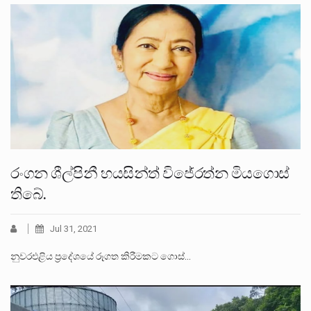
රංගන ශීල්පිනී හයසින්ත් විජේරත්න මියගොස්
තිබේ.
Jul 31, 2021
නුවරඑළිය ප්‍රදේශයේ රූගත කිරීමකට ගොස්…