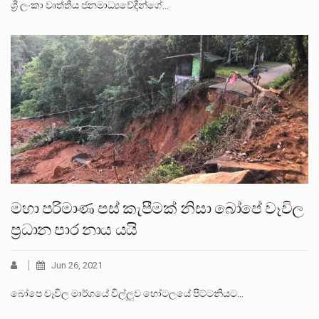
ශ්‍රී ලංකා වෘත්තීය ජනමාධ්‍යවේදීන්ගේ…
මහා පරිමාණ පස් කැපීමක් නිසා බෝපේ වෑවිල
ප්‍රධාන පාර නාය යයි
Jun 26, 2021
බෝපෙ වෑවිල මාර්ගයේ විල්ලුව හෝටලයේ පිට්ටනියට…