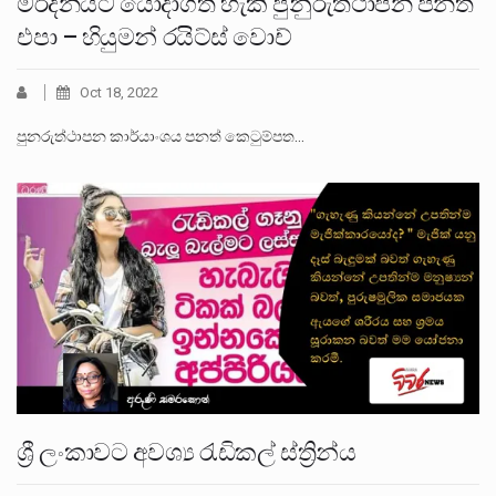
මර්දනයට යොදාගත හැකි පුනුරුත්ථාපන පනත
එපා – හියුමන් රයිට්ස් වොච්
Oct 18, 2022
පුනරුත්ථාපන කාර්යාංශය පනත් කෙටුම්පත…
ශ්‍රී ලංකාවට අවශ්‍ය රැඩිකල් ස්ත්‍රින්ය