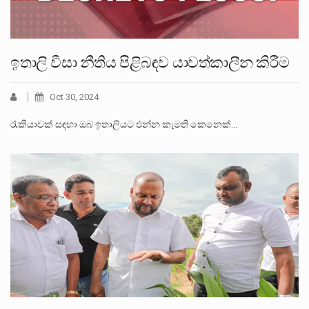
ඉතාලි වීසා නීතිය පිළිබඳව යාවත්කාලීන කිරීම
Oct 30, 2024
රැකියාවක් සඳහා ඔබ ඉතාලියට එන්න කැමති කෙනෙක්…