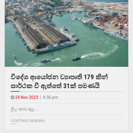
විදේශ ආයෝජන ව්‍යාපෘති 179 කින්
සාර්ථක වී ඇත්තේ 31ක් පමණයි
24 Nov 2023
4.36 pm
ශ්‍රී ලංකාව තුළ…
CONTINUE READING