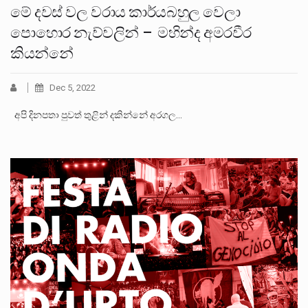
මේ දවස් වල වරාය කාර්යබහුල වෙලා
පොහොර නැව්වලින් – මහින්ද අමරවීර
කියන්නේ
Dec 5, 2022
අපි දිනපතා පුවත් තුළින් දකින්නේ අරගල…