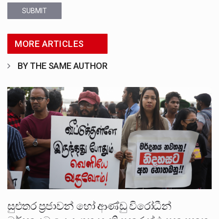
SUBMIT
MORE ARTICLES
BY THE SAME AUTHOR
සුළුතර ප්‍රජාවන් හෝ ආණ්ඩු විරෝධීන්