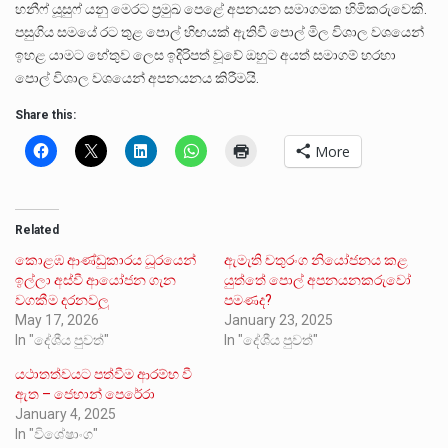
හනීෆ් යූසුෆ් යනු මෙරට ප්‍රමුඛ පෙළේ අපනයන සමාගමක හිමිකරුවෙකි.
පසුගිය සමයේ රට තුළ පොල් හිඟයක් ඇතිවී පොල් මිල විශාල වශයෙන්
ඉහළ යාමට හේතුව ලෙස ඉදිරිපත් වූවේ ඔහුට අයත් සමාගම් හරහා
පොල් විශාල වශයෙන් අපනයනය කිරීමයි.
Share this:
More
Related
කොළඹ ආණ්ඩුකාරය ධූරයෙන්
ඇමැති චතුරංග නියෝජනය කළ
ඉල්ලා අස්වී ආයෝජන ගැන
යුත්තේ පොල් අපනයනකරුවෝ
වගකීම දරනවලු
පමණද?
May 17, 2026
January 23, 2025
In "දේශීය පුවත්"
In "දේශීය පුවත්"
යථාතත්වයට පත්වීම ආරම්භ වී
ඇත – ජෙහාන් පෙරේරා
January 4, 2025
In "විශේෂාංග"