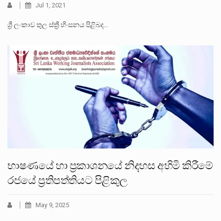
Jul 1, 2021
ශ්‍රී ලංකාව තුල ස්ත්‍රී හිංසනය පිළිබද…
භාෂණයේ හා ප්‍රකාශනයේ නිදහස අහිමි කිරීමේ
රජයේ ප්‍රතිපත්තියට පිළිකුල
May 9, 2025