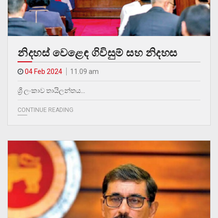
නිදහස් වෙළෙඳ ගිවිසුම් සහ නිදහස
04 Feb 2024
11.09 am
ශ්‍රී ලංකාව තායිලන්තය…
CONTINUE READING