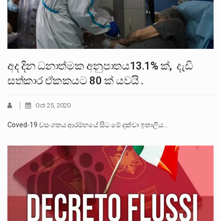
අද දින ධනාත්මක අනුපාතය13.1% ක්, දැඩි
සත්කාර ඒකකයට 80 ක් යවයි .
Oct 25, 2020
Coved-19 වසංගතය ආරම්භයේ සිට මේ දක්වා ඉතාලිය…