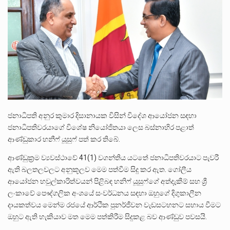
ලාල් කාන්ත ඇමතිවරයා අධිකරණ විනිශ්චයකාරවරුන්ගේ විශ්‍රාම යෑමේ වයස සම්බන්ධයෙන් නිහඬව සිටින ලෙස තමාට දැනුම් දුන්…
2011 වසරේදී දේශපාලන හා මානව හිමිකම් ක්‍රියාකාරීන් වන ලලිත්කුමාර් වීරරාජ් සහ කුගන් මුරුගානන්දන් යාපනයේදී අතුරුදන්…
ගොවියන්ගේ ප්‍රශ්න, ධීවරයන්ගේ ප්‍රශ්න, සෞඛය ප්‍රශ්න, වැටු ප්‍ර්ශ්න, රැකියා විරහිත ප්‍රශ්න මේ සියලු ප්‍රශ්නවලට තනි…
ජනාධිපති අනුර කුමාර දිසානායක විසින් විදේශ ආයෝජන සඳහා
ජනාධිපතිවරයාගේ විශේෂ නියෝජිතයා ලෙස බස්නාහිර පළාත්
ආණ්ඩුකාර හනීෆ් යූසුෆ් පත් කර තිබේ.
ආණ්ඩුක්‍රම ව්‍යවස්ථාවේ 41(1) වගන්තිය යටතේ ජනාධිපතිවරයාට පැවරී
ඇති බලතලවලට අනුකූලව මෙම පත්වීම සිදු කර ඇත. ගෝලීය
ආයෝජන හවුල්කාරිත්වයන් පිළිබඳ හනිෆ් යූසුෆ්ගේ අත්දැකීම් සහ ශ්‍රී
ලංකාවේ පෞද්ගලික අංශයේ සංවර්ධනය සඳහා ඔහුගේ දිගුකාලීන
දායකත්වය මෙන්ම රජයේ ආර්ථික පුනර්ජීවන වැඩසටහනට සහාය වීමට
ඔහුට ඇති හැකියාව මත මෙම පත්කිරීම සිදුකළ බව ආණ්ඩුව පවසයි.