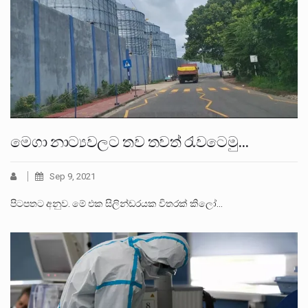
මෙගා නාට්‍යවලට තව තවත් රැවටෙමු…
Sep 9, 2021
පිටපතට අනුව. මේ එක සිලින්ඩරයක විතරක් කිලෝ…