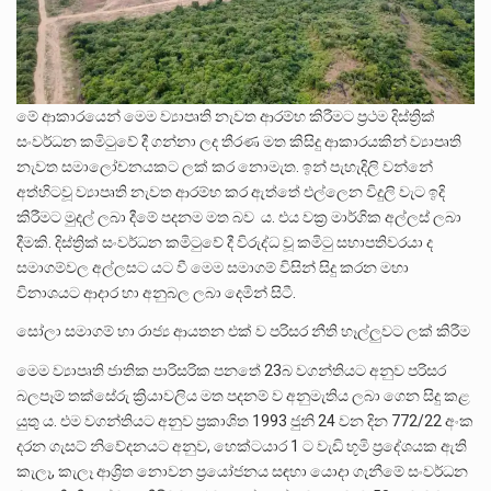
මේ ආකාරයෙන් මෙම ව්‍යාපෘති නැවත ආරම්භ කිරීමට ප්‍රථම දිස්ත්‍රික්
සංවර්ධන කමිටුවේ දී ගන්නා ලද තීරණ මත කිසිදු ආකාරයකින් ව්‍යාපෘති
නැවත සමාලෝචනයකට ලක් කර නොමැත. ඉන් පැහැදිලි වන්නේ
අත්හිටවූ ව්‍යාපෘති නැවත ආරම්භ කර ඇත්තේ එල්ලෙන විදුලි වැට ඉදි
කිරීමට මුදල් ලබා දීමේ පදනම මත බව ය. එය වක්‍ර මාර්ගික අල්ලස් ලබා
දීමකි. දිස්ත්‍රික් සංවර්ධන කමිටුවේ දී විරුද්ධ වූ කමිටු සභාපතිවරයා ද
සමාගම්වල අල්ලසට යට වී මෙම සමාගම් විසින් සිදු කරන මහා
විනාශයට ආදාර හා අනුබල ලබා දෙමින් සිටී.
සෝලා සමාගම් හා රාජ්‍ය ආයතන එක් ව පරිසර නීති හෑල්ලුවට ලක් කිරීම
මෙම ව්‍යාපෘති ජාතික පාරිසරික පනතේ 23බ වගන්තියට අනුව පරිසර
බලපෑම් තක්සේරු ක්‍රියාවලිය මත පදනම් ව අනුමැතිය ලබා ගෙන සිදු කළ
යුතු ය. එම වගන්තියට අනුව ප්‍රකාශිත 1993 ජුනි 24 වන දින 772/22 අංක
දරන ගැසට් නිවේදනයට අනුව, හෙක්ටයාර 1 ට වැඩි භූමි ප්‍රදේශයක ඇති
කැලෑ, කැලෑ ආශ්‍රිත නොවන ප්‍රයෝජනය සඳහා යොදා ගැනීමේ සංවර්ධන