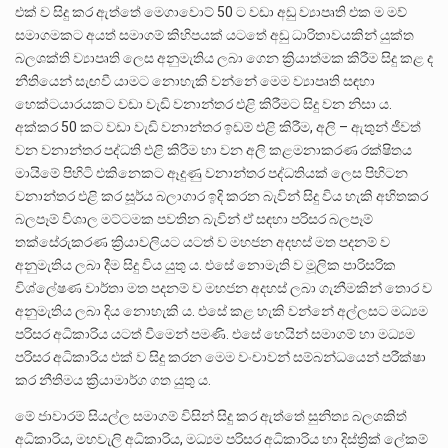
එක් ව සිදු කර ඇත්තේ මෙගාවොට් 50 ට වඩා අඩු ව්‍යාපෘති එක ම මව්
සමාගමකට අයත් සමාගම් කිහිපයක් යටතේ අඩු ධාරිතාවයකින් යුක්ත
බලශක්ති ව්‍යාපෘති ලෙස අනුමැතිය ලබා ගෙන ක්‍රියාත්මක කිරීම සිදු කළ ද
නීතියෙන් සැඟවී යාමට නොහැකි වන්නේ මෙම ව්‍යාපෘති සඳහා
හෙක්ටයාරයකට වඩා වැඩි වනාන්තර එළි කිරීමට සිදු වන නිසා ය.
අක්කර 50 කට වඩා වැඩි වනාන්තර ඉඩම් එළි කිරීම, අලි – ඇතුන් ජීවත්
වන වනාන්තර පද්ධති එළි කිරීම හා වන අලි කළමනාකරණ රක්ෂිතය
මායිමේ පිහිටි එකිනෙකට ඈදුණු වනාන්තර පද්ධතියක් ලෙස පිහිටන
වනාන්තර එළි කර සූර්ය බලාගාර ඉදි කරන බැවින් සිදු විය හැකි අහිතකර
බලපෑම් විශාල මට්ටමක පවතින බැවින් ඒ සඳහා පරිසර බලපෑම්
තක්සේරුකරණ ක්‍රියාවලියට යටත් ව මහජන අදහස් මත පදනම් ව
අනුමැතිය ලබා දීම සිදු විය යුතු ය. එසේ නොමැති ව මූලික පාරිසරික
විශ්ලේෂණ වාර්තා මත පදනම් ව මහජන අදහස් ලබා ගැනීමකින් තොර ව
අනුමැතිය ලබා දිය නොහැකි ය. එසේ කළ හැකි වන්නේ අල්ලසට මධ්‍යම
පරිසර අධිකාරිය යටත් වීමෙන් පමණි. එසේ හෙයින් සමාගම් හා මධ්‍යම
පරිසර අධිකාරිය එක් ව සිදු කරන මෙම වංචාවන් සම්බන්ධයෙන් පරීක්ෂා
කර නීතිමය ක්‍රියාමාර්ග ගත යුතු ය.
මේ ජාවාරම් සියල්ල සමාගම් විසින් සිදු කර ඇත්තේ සුනිත්‍ය බලශකිත්
අධිකාරිය, මහවැලි අධිකාරිය, මධ්‍යම පරිසර අධිකාරිය හා දිස්ත්‍රික් ලේකම්