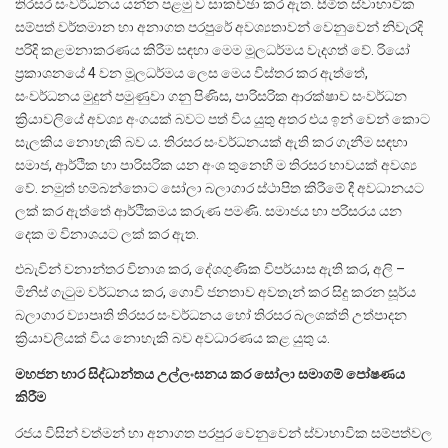
තිරසර සංවර්ධනය යන්න පළමු ව සාකච්ඡා කර ඇත. සීමිත ස්වාභාවික
සම්පත් වර්තමාන හා අනාගත පරපුරේ අවශ්‍යතාවන් වෙනුවෙන් නිවැරදි
පරිදි කළමනාකරණය කිරීම සඳහා මෙම මූලධර්මය වැදගත් වේ. රියෝ
ප්‍රකාශනයේ 4 වන මූලධර්මය ලෙස මෙය විස්තර කර ඇත්තේ,
සංවර්ධනය මුදුන් පමුණුවා ගනු පිණිස, පාරිසරික ආරක්ෂාව සංවර්ධන
ක්‍රියාවලියේ අවශ්‍ය අංගයක් බවට පත් විය යුතු අතර එය ඉන් වෙන් කොට
සැලකිය නොහැකි බව ය. තිරසර සංවර්ධනයක් ඇති කර ගැනීම සඳහා
සමාජ, ආර්ථික හා පාරිසරික යන අංශ තුනෙහි ම තිරසර භාවයක් අවශ්‍ය
වේ. නමුත් හම්බන්තොට සෝලා බලාගාර ස්ථාපිත කිරීමේ දී අවධානයට
ලක් කර ඇත්තේ ආර්ථිකමය කරුණ පමණි. සමාජය හා පරිසරය යන
දෙක ම විනාශයට ලක් කර ඇත.
එබැවින් වනාන්තර විනාශ කර, දේශගුණික විපර්යාස ඇති කර, අලි –
මිනිස් ගැටුම වර්ධනය කර, ගොවි ජනතාව අවතැන් කර සිදු කරන සූර්ය
බලාගාර ව්‍යාපෘති තිරසර සංවර්ධනය හෝ තිරසර බලශක්ති උත්පාදන
ක්‍රියාවලියක් විය නොහැකි බව අවධාරණය කළ යුතු ය.
මහජන භාර සිද්ධාන්තය උල්ලංඝනය කර සෝලා සමාගම් පෝෂණය
කිරීම
රජය විසින් වත්මන් හා අනාගත පරපුර වෙනුවෙන් ස්වාභාවික සම්පත්වල