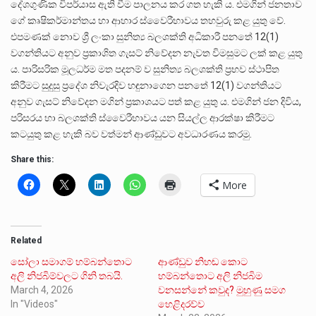
දේශගුණික විපර්යාස ඇති වීම පාලනය කර ගත හැකි ය. එමගින් ජනතාව
ගේ කෘෂිකර්මාන්තය හා ආහාර ස්වෛරීභාවය තහවුරු කළ යුතු වේ.
එපමණක් නොව ශ්‍රී ලංකා සුනිත්‍ය බලශක්ති අධිකාරී පනතේ 12(1)
වගන්තියට අනුව ප්‍රකාශිත ගැසට් නිවේදන නැවත විමසුමට ලක් කළ යුතු
ය. පාරිසරික මූලධර්ම මත පදනම් ව සුනිත්‍ය බලශක්ති ප්‍රභව ස්ථාපිත
කිරීමට සුදුසු ප්‍රදේශ නිවැරදිව හඳුනාගෙන පනතේ 12(1) වගන්තියට
අනුව ගැසට් නිවේදන මගින් ප්‍රකාශයට පත් කළ යුතු ය. එමගින් ජන දිවිය,
පරිසරය හා බලශක්ති ස්වෛරීභාවය යන සියල්ල ආරක්ෂා කිරීමට
කටයුතු කළ හැකි බව වත්මන් ආණ්ඩුවට අවධාරණය කරමු.
Share this:
More
Related
සෝලා සමාගම් හම්බන්තොට
ආණ්ඩුව නිහඬ කොට
අලි නිජබිම්වලට ගිනි තබයි.
හම්බන්තොට අලි නිජබිම
March 4, 2026
වනසන්නේ කවුද? මුහුණු සමග
In "Videos"
හෙළිදරව්ව