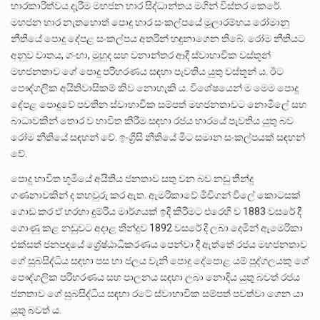
භාරකාරීත්වය දැරීම මහජන භාර සිද්ධාන්තය මගින් විස්තර කෙරේ.
මහජන භාර නැතහොත් පොදු භාර සංකල්පයේ මූලාරම්භය රෝමානු
නීතියේ පොදු දේපළ සංකල්පය අතරින් හඳුනාගෙන තිබේ. රෝම නීතියට
අනුව වාතය, ගංඟා, මුහුද සහ වනාන්තර ආදී ස්වාභාවික වස්තූන්
මහජනතාව ගේ පොදු පරිහරණය සඳහා පැවතිය යුතු වස්තූන් ය. ඊට
පෞද්ගලික අයිතිවාසිකම් කිව නොහැකි ය. විශේෂයෙන් ම මෙම පොදු
දේපළ පොදුවේ පවතින ස්වාභාවික සම්පත් මහජනතාවට නොමිලේ සහ
බාධාවකින් තොර ව භාවිත කිරීම සඳහා රජය භාරයේ පැවතිය යුතු බව
රෝම නීතියේ සඳහන් වේ. ඉංග්‍රිසි නීතියේ මීට සමාන සංකල්පයක් සඳහන්
වේ.
පොදු භාවිත භූමියේ අයිතිය ජනතාව සතු වන බව නඩු තීන්දු
ගණනාවකින් ද තහවුරු කර ඇත. ඇමරිකාවේ මිචිගන් විලේ කොටසක්
ගොඩ කර ඒ හරහා දුම්රිය මාර්ගයක් ඉදි කිරීමට එරෙහි ව 1883 වසරේ දී
ගොණු කළ නඩුවට අදාළ තීන්දුව 1892 වසරේ දී ලබා දෙමින් ඇමෙරිකා
එක්සත් ජනපදයේ ශ්‍රේෂ්ඨාධිකරණය පෙන්වා දී ඇත්තේ රජය මහජනතාව
ගේ සුබසිද්ධිය සඳහා පස හා ජලය වැනි පොදු දේපොළ යම් පුද්ගලයකු ගේ
පෞද්ගලික පරිහරණය සහ පාලනය සඳහා ලබා නොදිය යුතු බවත් රජය
ජනතාව ගේ සුබසිද්ධිය සඳහා රටේ ස්වාභාවික සම්පත් පවත්වා ගෙන යා
යුතු බවත් ය.