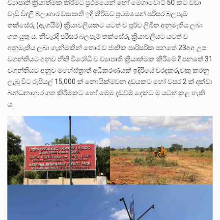
ව්‍යාපෘති ක්‍රියාත්මක කිරීමට ප්‍රථමයෙන් හෝ මෙගාවොට් 50 කට වඩා
වැඩි විදුලි බලාගාර ව්‍යාපෘති ඉදි කිරීමට ප්‍රථමයෙන් පරිසර බලපෑම්
තක්සේරු (ඇගයීම්) ක්‍රියාවලියකට යටත් ව පූර්ව ලිඛිත අනුමැතිය ලබා
ගත යුතු ය. නිවැරදි පරිසර බලපෑම් තක්සේරු ක්‍රියාවලියට යටත් ව
අනුමැතිය ලබා ගැනීමකින් තොර ව ජාතික පාරිසරික පනතේ 23අඅ උප
වගන්තියට අනුව නීති විරෝධී ව ව්‍යාපෘති ක්‍රියාත්මක කිරීමේ දී පනතේ 31
වගන්තියට අනුව මහේස්ත්‍රාත් අධිකරණයක් ඉදිරියේ වරදකරුවකු කරනු
ලැබූ විට රුපියල් 15,000 ක් නොයික්මවන දඩයකට හෝ වසර 2 ක් දක්වා
බන්ධනාගාර ගත කිරීමකට හෝ මෙම දඬුවම් දෙකට ම යටත් කළ හැකි
ය.