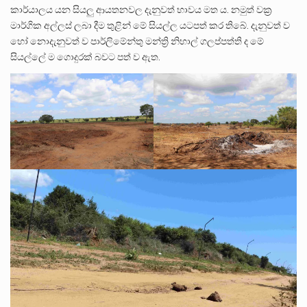
කාර්යාලය යන සියලු ආයතනවල දැනුවත් භාවය මත ය. නමුත් වක්‍ර
මාර්ගික අල්ලස් ලබා දීම තුළින් මේ සියල්ල යටපත් කර තිබේ. දැනුවත් ව
හෝ නොදැනුවත් ව පාර්ලිමේන්තු මන්ත්‍රි නිහාල් ගලප්පත්ති ද මේ
සියල්ලේ ම ගොදුරක් බවට පත් ව ඇත.