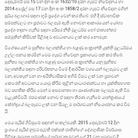
දෙසැම්බර් මස 15 වන දින අංක 1632/10 දරන ගැසට් නිවේදනය හා
2014 අප්‍රේල් මස 17 වන දින අංක 1858/2 දරන ගැසට් නිවේදන මගින්
සූර්ය බලාගාර සඳහා භූමි ප්‍රදේශ වෙන් කර තිබේ. එහි දී ස්වාභාවික
සම්පත්වලට හා ප්‍රජාවට බලපෑම් ඇති නොවන ආකාරයෙන් යෝග්‍ය
ප්‍රදේශ හඳුනා ගැනීම සඳහා පරිසර නීති මූලධර්ම හෝ ජාත්‍යන්තර
සම්මුතීන් කිසිවක් පිළිබඳ ව අවධානයට ලක් කර නොමැත.
විශේෂයෙන් ම සුනිත්‍ය බලශක්තිය හා බැඳුණු සංක්‍රාන්ති යුක්ති මූලධර්මය
උල්ලංඝනය කරමින් මෙම ගැසට් නිවේදන ප්‍රකාශයට පත් කර තිබේ.
සුනිත්‍ය බලශක්තිය හා බැඳුණු සාධාරණ සංක්‍රාන්තිය යනු සුනිත්‍ය
බලශක්තිය සඳහා පරිවර්තනය වීමේ දී ආර්ථික වශයෙන් බලපෑමට ලක්
වන, අවතැන් වන හා අයිතිවාසිකම් අහිමි වීමට ලක් වන ප්‍රජාවන්
කෙරෙහි අවධානය යොමු කිරීම තුළින් සාධාරණත්වය හා යුක්තිසහගත
බව සහතික කිරීම මෙන් ම අසමානතා හා සෘණාත්මක බලපෑම් ඇති වීම
වැළැක්වීමයි. එපමණක් නොව ඒ සඳහා තීරණ ගැනීමේ යාන්ත්‍රණයේ
කේන්ද්‍රයේ බලපෑමට ලක් වන සියලූ ම පාර්ශවයන් නියොජනය කර වීම
යි.
මෙය පැරිස් ගිවිසුමේ සඳහන් සංකල්පයකි. 2015 දෙසැම්බර් 12 දින
ප්‍රංශයේ පැරිස් නුවර පැවති එක්සත් ජාතීන්ගේ දේශගුණික විපර්යාස
පිළිබඳ රාමුගත සම්මුතියේ පාර්ශවකරුවන් ගේ 21 වන සමුළුවේ දී