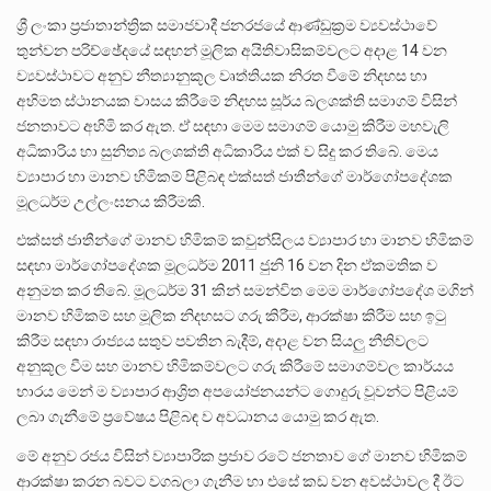
ශ්‍රී ලංකා ප්‍රජාතාන්ත්‍රික සමාජවාදී ජනරජයේ ආණ්ඩුක්‍රම ව්‍යවස්ථාවේ
තුන්වන පරිච්ඡේදයේ සඳහන් මූලික අයිතිවාසිකම්වලට අදාළ 14 වන
ව්‍යවස්ථාවට අනුව නීත්‍යානුකූල වෘත්තියක නිරත වීමේ නිදහස හා
අභිමත ස්ථානයක වාසය කිරීමේ නිදහස සූර්ය බලශක්ති සමාගම් විසින්
ජනතාවට අහිමි කර ඇත. ඒ සඳහා මෙම සමාගම් යොමු කිරීම මහවැලි
අධිකාරිය හා සුනිත්‍ය බලශක්ති අධිකාරිය එක් ව සිදු කර තිබේ. මෙය
ව්‍යාපාර හා මානව හිමිකම් පිළිබඳ එක්සත් ජාතීන්ගේ මාර්ගෝපදේශක
මූලධර්ම උල්ලංඝනය කිරීමකි.
එක්සත් ජාතීන්ගේ මානව හිමිකම් කවුන්සිලය ව්‍යාපාර හා මානව හිමිකම්
සඳහා මාර්ගෝපදේශක මූලධර්ම 2011 ජුනි 16 වන දින ඒකමතික ව
අනුමත කර තිබේ. මූලධර්ම 31 කින් සමන්විත මෙම මාර්ගෝපදේශ මගින්
මානව හිමිකම් සහ මූලික නිදහසට ගරු කිරීම, ආරක්ෂා කිරීම සහ ඉටු
කිරීම සඳහා රාජ්‍යය සතුව පවතින බැදීම්, අදාළ වන සියලු නීතිවලට
අනුකූල වීම සහ මානව හිමිකම්වලට ගරු කිරීමේ සමාගම්වල කාර්යය
භාරය මෙන් ම ව්‍යාපාර ආශ්‍රිත අපයෝජනයන්ට ගොදුරු වූවන්ට පිළියම්
ලබා ගැනීමේ ප්‍රවේෂය පිළිබඳ ව අවධානය යොමු කර ඇත.
මේ අනුව රජය විසින් ව්‍යාපාරික ප්‍රජාව රටේ ජනතාව ගේ මානව හිමිකම්
ආරක්ෂා කරන බවට වගබලා ගැනීම හා එසේ කඩ වන අවස්ථාවල දී ඊට