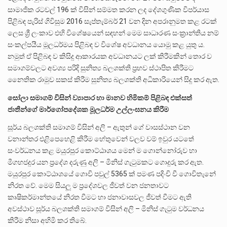
සාමාජික රටවල් 196 ක් විසින් සම්මත කරන ලද දේශගුණික විපර්යාස
පිළිබඳ පැරිස් ගිවිසුම 2016 සැප්තැම්බර් 21 වන දින අපරානුමත කළ රටක්
ලෙස ශ්‍රී ලංකාව එහි විශේෂයෙන් සඳහන් මෙම සාධාරණ සංක්‍රාන්තිය නම්
සංකල්පයීය මූලධර්මය පිළිබඳ ව විශේෂ අවධානය යොමු කළ යුතු ය.
නමුත් ඒ පිළිබඳ ව කිසිදු ආකාරයක අවධානයට ලක් කිරීමකින් තොර ව
සමාගම්වලට අවශ්‍ය පරිදි සුනිත්‍ය බලශක්ති ප්‍රභව ස්ථාපිත කිරීමට
නෛතික රාමුව සකස් කිරීම සුනිත්‍ය බලශක්ති අධිකාරියෙන් සිදු කර ඇත.
සෝලා සමාගම් විසින් ව්‍යාපාර හා මානව හිමිකම් පිළිබඳ එක්සත්
ජාතීන්ගේ මාර්ගෝපදේශක මූලධර්ම උල්ලංඝනය කිරීම
සූර්ය බලශක්ති සමාගම් විසින් අලි – ඇතුන් ගේ වාසස්ථාන වන
වනාන්තර එළිපෙහෙළි කිරීම හේතුවෙන් වලව වම් ඉවුර යටතේ
සංවර්ධනය කළ මයුරපුර කොට්ඨාශය මෙන් ම ගොන්නෝරුව හා
මීගහජදුර යන ප්‍රදේශ දරුණු අලි – මිනිස් ගැටුමකට ගොදුරු කර ඇත.
මයුරපුර කොට්ඨාශයේ ගොවි පවුල් 5365 ක් පමණ පදිංචි වී ගොවිතැනේ
නිරත වේ. මෙම සියලූ ම ප්‍රදේශවල ජීවත් වන ජනතාවට
කෘෂිකර්මාන්තයේ නිරත වීමට හා ජනාවාසවල ජීවත් වීමට ඇති
අවස්ථාව සූර්ය බලශක්ති සමාගම් විසින් අලි – මිනිස් ගැටුම වර්ධනය
කිරීම නිසා අහිමි කර තිබේ.