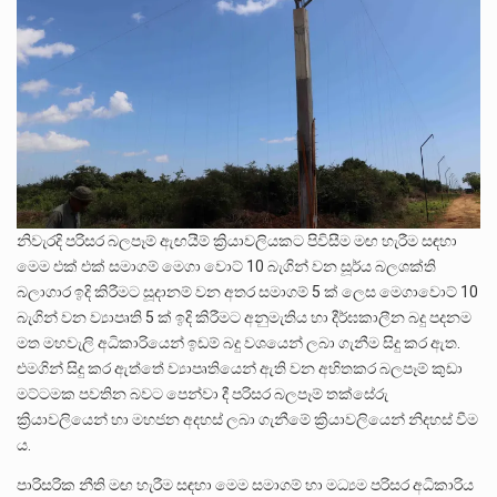
නිවැරදි පරිසර බලපෑම් ඇඟයීම් ක්‍රියාවලියකට පිවිසීම මඟ හැරීම සඳහා
මෙම එක් එක් සමාගම් මෙගා වොට් 10 බැගින් වන සූර්ය බලශක්ති
බලාගාර ඉදි කිරීමට සූදානම් වන අතර සමාගම් 5 ක් ලෙස මෙගාවොට් 10
බැගින් වන ව්‍යාපෘති 5 ක් ඉදි කිරීමට අනුමැතිය හා දීර්ඝකාලීන බදු පදනම
මත මහවැලි අධිකාරියෙන් ඉඩම් බදු වශයෙන් ලබා ගැනීම සිදු කර ඇත.
එමගින් සිදු කර ඇත්තේ ව්‍යාපෘතියෙන් ඇති වන අහිතකර බලපෑම් කුඩා
මට්ටමක පවතින බවට පෙන්වා දී පරිසර බලපෑම් තක්සේරු
ක්‍රියාවලියෙන් හා මහජන අදහස් ලබා ගැනීමේ ක්‍රියාවලියෙන් නිදහස් වීම
ය.
පාරිසරික නීති මඟ හැරීම සඳහා මෙම සමාගම් හා මධ්‍යම පරිසර අධිකාරිය