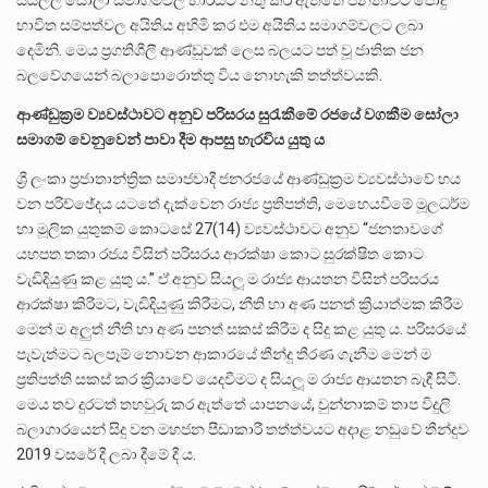
සියල්ල සෝලා සමාගම්වල භාරයට නතු කර ඇත්තේ ජනතාවට පොදු
භාවිත සම්පත්වල අයිතිය අහිමි කර එම අයිතිය සමාගම්වලට ලබා
දෙමිනි. මෙය ප්‍රගතිශීලී ආණ්ඩුවක් ලෙස බලයට පත් වූ ජාතික ජන
බලවේගයෙන් බලාපොරොත්තු විය නොහැකි තත්ත්වයකි.
ආණ්ඩුක්‍රම ව්‍යවස්ථාවට අනුව පරිසරය සුරැකීමේ රජයේ වගකීම සෝලා
සමාගම් වෙනුවෙන් පාවා දීම ආපසු හැරවිය යුතු ය
ශ්‍රී ලංකා ප්‍රජාතාන්ත්‍රික සමාජවාදී ජනරජයේ ආණ්ඩුක්‍රම ව්‍යවස්ථාවේ හය
වන පරිච්ඡේදය යටතේ දැක්වෙන රාජ්‍ය ප්‍රතිපත්ති, මෙහෙයවීමේ මූලධර්ම
හා මූලික යුතුකම් කොටසේ 27(14) ව්‍යවස්ථාවට අනුව “ජනතාවගේ
යහපත තකා රජය විසින් පරිසරය ආරක්ෂා කොට සුරක්ෂිත කොට
වැඩිදියුණු කළ යුතු ය.” ඒ අනුව සියලූ ම රාජ්‍ය ආයතන විසින් පරිසරය
ආරක්ෂා කිරීමට, වැඩිදියුණු කිරීමට, නීති හා අණ පනත් ක්‍රියාත්මක කිරීම
මෙන් ම අලුත් නීති හා අණ පනත් සකස් කිරීම ද සිදු කළ යුතු ය. පරිසරයේ
පැවැත්මට බලපෑම් නොවන ආකාරයේ තීන්දු තීරණ ගැනීම මෙන් ම
ප්‍රතිපත්ති සකස් කර ක්‍රියාවේ යෙදවීමට ද සියලූ ම රාජ්‍ය ආයතන බැඳී සිටී.
මෙය තව දුරටත් තහවුරු කර ඇත්තේ යාපනයේ, චුන්නාකම් තාප විදුලි
බලාගාරයෙන් සිදු වන මහජන පීඩාකාරී තත්ත්වයට අදාළ නඩුවේ තීන්දුව
2019 වසරේ දී ලබා දීමේ දී ය.