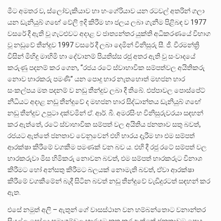
මීට අමතර ව, ස්ලෝවැකියාව හා හංගේරියාව යන රටවල් අතරින් ගලා
යන ඩැනියුබ් ගඟේ වේලි ඉදි කිරීම හා ජලය ලබා ගැනීම පිළිබඳ ව 1977
වසරේ දී ඇති වූ ගැටළුවට අදාළ ව ජාත්‍යන්තර යුක්ති අධිකරණයේ විභාග
වූ නඩුවේ තීන්දුව 1997 වසරේ දී ලබා දෙමින් විනිසුරු සී. ජී. වීරමන්ත්‍රි
විසින් මිහිදු මාහිමි හා දේවානම් පියතිස්ස රජු අතර ඇති වු සංවාදයේ
කරුණු පදනම් කර ගෙන, “රජය රටේ ස්වාභාවික සම්පත්වල අයිතිකරු
නොව භාරකරු පමණි” යන පොදු භාර නැතහොත් මහජන භාර
සංකල්පය මත පදනම් ව නඩු තීන්දුව ලබා දී තිබේ. එප්පාවල පොස්පේට්
නීධියට අදාළ නඩු තීන්දුවේ ද මහජන භාර සිද්ධාන්තය ඩැනියුබ් ගඟේ
නඩු තීන්දුව උපුටා දක්වමින් ඒ. ආර්. බී. අමරසිංහ විනිසුරුවරයා සඳහන්
කර ඇත්තේ, රටේ ස්වාභාවික සම්පත් වල අයිතිය ජනතාව සතු බවත්,
රජයට ඇත්තේ ජනතාව වෙනුවෙන් එහි භාරය දැරීම හා එම සම්පත්
ආරක්ෂා කිරීමේ වගකීම පමණක් වන බව ය. එහි දී රජු රටේ සම්පත් වල
භාරකරුවා මිස හිමිකරු නොවන බවත්, එම සම්පත් භාරකරුට විනාශ
කිරීමට හෝ අන්සතු කිරීමට බලයක් නොමැති බවත්, ඒවා ආරක්ෂා
කිරීමේ වගකීමේන් බැදී සිටින බවත් නඩු තීන්දුවේ වැඩිදුරටත් සඳහන් කර
ඇත.
එසේ නමුත් අලි – ඇතුන් ගේ වාසස්ථාන වන හම්බන්තොට වනාන්තර