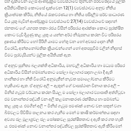
එහි දැක්වෙන ලෙස ආණ්ඩුක්‍රම ව්‍යවස්ථාවේ තුන්වන පරිච්ඡේදයේ මූලික
අයිතිවාසිකම් කොටසේ දැක්වෙන 12(1) ව්‍යවස්ථාවට අනුව නීතිය
ක්‍රියාත්මක කිරීම, නීතියේ රැකවරණය හා නීතිය පසිදලීම සර්ව සාධාරණ
විය යුතු බැවින් ආණ්ඩුක්‍රම ව්‍යවස්ථාවේ 27(14) ව්‍යවස්ථාවේ සඳහන්
ජනතාව ගේ යහපත තකා රජය විසින් පරිසරය ආරක්ෂා කොට සුරක්ෂිත
කොට වැඩි දියුණු කළ යුතු ය යන්න අර්ථ නිරූපනය කරන විට පරිසරය
දූෂණය කිරීමට හෝ පිරිහී යාමට හේතු වන හෝ අවසර දෙන නීති
විරෝධී, අන්තනෝමතික ක්‍රියාවන්ගෙන් හෝ අතපසුවීම් වලින් නිදහස්
වීමට පුරවැසියන්ට මූලික අයිතියක් ඇත.
ඒ අනුව සුනිත්‍ය බලශක්ති අධිකාරිය, මහවැලි අධිකාරිය හා මධ්‍යම පරිසර
අධිකාරිය විසින් හම්බන්තොට සෝලා බලාගාර සඳහා ලබා දී ඇති
හානිකර හා නීති විරෝධී අනුමැතීන් නැවත සමාලෝචනය කිරීමට
හැකියාව ඇත. ඒ අනුව අලි – ඇතුන් ගේ වාසස්ථාන විනාශ කර අලි –
මිනිස් ගැටුම් වර්ධනය කරන සියලූ ම සෝලා බලාගාර ව්‍යාපෘති අත්හිටුවා
එම වනාන්තර පද්ධති වන අලි කළමනාකරණ රක්ෂිතය හා සම්බන්ධ
කළ යුතු ය. එමගින් අලි – මිනිස් ගැටුම පමණක් නොව වන සතුන් වගා
බිම්වලට පිවිසීම පාලනය කර ගැනීම මෙන් ම කෘෂි කර්මාන්තය සඳහා
අවශ්‍ය ජල මූලාශ්‍රවල ජල පෝෂකවල සුරක්ෂිතතාව ද ඇති කර ගත හැකි
ය. එපමණක් නොව වනාන්තර පද්ධතිවල සුරක්ෂිතතාව ඇති කිරීමෙන්