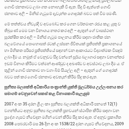
රක්ෂිතය ප්‍රකාශයට පත් කිරීමෙන් බලාපොරොත්තු වූ කිසිදු ප්‍රතිලාභයක්
ගොවි ජනතාවට ලබා ගත නොහැකි වී ඇත. සිදු වී ඇත්තේ ගොවි
ජනතාව අලි – මිනිස් ගැටුමේ දැවැන්ත ගොදුරක් බවට පත් වීම පමණි.
මේ තත්ත්වය නිවැරදි ව අවබෝධ කර ගෙන වර්තමාන රජය කළ යුතු ව
තිබුණේ මෙම වන විනාශය නතර කර අලි – ඇතුන් ගේ වාසස්ථාන
සුරක්ෂිත කර අලි – මිනිස් ගැටුම පාලනය කිරීම සඳහා ජාතික ජන
බලවේගයේ පොහොසත් රටක් ලස්සන ජීවිතයක් ප්‍රතිපත්ති ප්‍රකාශනයේ
හා මිහිකත පරිසර ප්‍රතිපත්තියේ සඳහන් වන ආකාරයට විද්‍යාත්මක විසඳුම්
ලබා දීම ය. නමුත් ඒ වෙනුවට සිදු වන්නේ සූර්ය බලාගාර සඳහා වනාන්තර
ඉඩම් විනාශ කිරීමට වත්මන් ආණ්ඩුව ද අඛණ්ඩ ව අවස්ථාව ලබා දීම ය. ඒ
තුළින් ගොවි ජනතාව හා වගා බිම් සියල්ල අලි – ඇතුන් ගේ ගොදුරක්
බවට පත් කර ගොවි ජනතාව අවතැන් කිරීම සිදු කර ඇත.
සුනිත්‍ය බලශක්ති අධිකාරිය සංක්‍රාන්ති යුක්ති මූලධර්මය උල්ලංඝනය කර
සමාගම් වෙනුවෙන් සකස් කළ විනාශකාරී සැලැසුම
2007 අංක 35 දරන ශ්‍රී ලංකා සුනිත්‍ය බලශක්ති අධිකාරී පනතේ 12(1)
වගන්තියට අනුව සුනිත්‍ය බලශක්ති ප්‍රභවයන් ස්ථාපිත කිරීම සඳහා වන
ප්‍රදේශ ගැසට් නිවේදන මගින් වෙන් කිරීම සිදු කර ඇත. ඒ අනුව ප්‍රකාශිත
2008 පෙබරවාරි මස 26 දින අංක 1538/22 දරන ගැසට් නිවේදනය, 2009