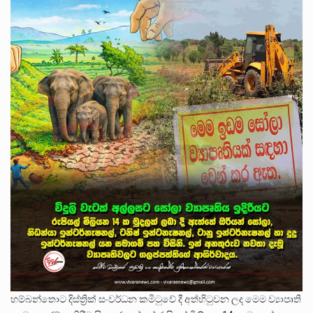
හම්බන්තොට දිස්ත්‍රික් සංවර්ධන කමිටුවේ දී අත්හිටුවන ලද මෙම ව්‍යාපෘති