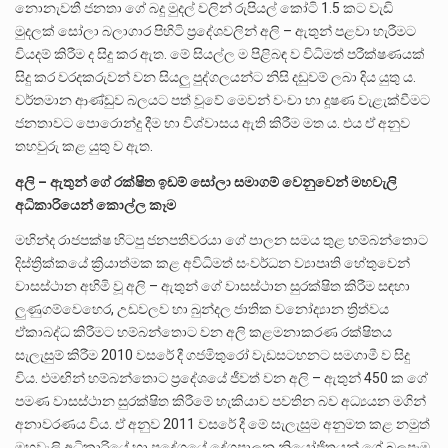
නොනැවතී ජනතා ගේ බදු මුදල් වලින් රුපියල් කෝටි 1.5 කට වැඩි
මුදලක් සෝලා බලාගාර පිහිටි ප්‍රදේශවලින් අලි – ඇතුන් පළවා හැරීමට
වියදම් කිරීම ද සිදු කර ඇත. මේ සියල්ල ම පිළිබඳ ව විධිමත් පරීක්ෂණයක්
සිදු කර වරදකරුවන් වන සියලු පුද්ගලයන්ට නිසි දඩුවම් ලබා දිය යුතු ය.
වර්තමාන ආණ්ඩුව බලයට පත් වූවේ මෙවන් වංචා හා දූෂණ වැළැක්වීමට
ජනතාවට පොරොන්දු දීම හා විශ්වාසය ඇති කිරීම මත ය. එය ඒ අනුව
තහවුරු කළ යුතු ව ඇත.
අලි – ඇතුන් ගේ රක්ෂිත ඉඩම් සෝලා සමාගම් වෙනුවෙන් මහවැලි
අධිකාරියෙන් කොල්ල කෑම
මහින්ද රාජපක්ෂ හිටපු ජනපතිවරයා ගේ පාලන සමය තුළ හම්බන්තොට
දිස්ත්‍රික්කයේ ක්‍රියාත්මක කළ අවිධිමත් සංවර්ධන ව්‍යාපෘති හේතුවෙන්
වාසස්ථාන අහිමි වූ අලි – ඇතුන් ගේ වාසස්ථාන සුරක්ෂිත කිරීම සඳහා
ලුණුගම්වෙහෙර, උඩවලව හා බුන්දල ජාතික වනෝද්‍යාන ත්‍රිත්වය
ඒකාබද්ධ කිරීමට හම්බන්තොට වන අලි කළමනාකරණ රක්ෂිතය
සැලැසුම් කිරීම 2010 වසරේ දී ගජමිතුරෝ වැඩසටහනට සමගාමී ව සිදු
විය. එමඟින් හම්බන්තොට ප්‍රදේශයේ ජීවත් වන අලි – ඇතුන් 450 ක ගේ
පමණ වාසස්ථාන සුරක්ෂිත කිරීමේ හැකියාව පවතින බව අධ්‍යයන මගින්
අනාවරණය විය. ඒ අනුව 2011 වසරේ දී මේ සැලැසුම අනුමත කළ නමුත්
මහවැලි අධිකාරියේ හා ප්‍රදේශයේ දේශපාලන නියෝජිතයන් ගේ බලපෑම