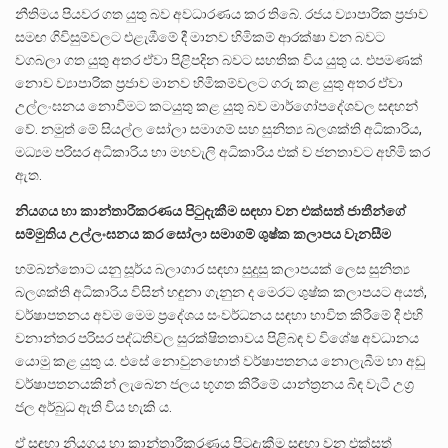
නීතිමය පියවර ගත යුතු බව අවධාරණය කර තිබේ. රජය ව්‍යාපාරික ප්‍රජාව
සමඟ ගිවිසුම්වලට එළැඹීමේ දී මානව හිමිකම් ආරක්ෂා වන බවට
වගබලා ගත යුතු අතර ඒවා පිළිපදින බවට සහතික විය යුතු ය. එපමණක්
නොව ව්‍යාපාරික ප්‍රජාව මානව හිමිකම්වලට ගරු කළ යුතු අතර ඒවා
උල්ලංඝනය නොවීමට කටයුතු කළ යුතු බව මාර්ගෝපදේශවල සඳහන්
වේ. නමුත් මේ සියල්ල සෝලා සමාගම් සහ සුනිත්‍ය බලශක්ති අධිකාරිය,
මධ්‍යම පරිසර අධිකාරිය හා මහවැලි අධිකාරිය එක් ව ජනතාවට අහිමි කර
ඇත.
නියගය හා කාන්තාරීකරණය පිටුදැකීම සඳහා වන එක්සත් ජාතීන්ගේ
සම්මුතිය උල්ලංඝනය කර සෝලා සමාගම් ශුෂ්ක කලාපය වැනසීම
හම්බන්තොට යනු සූර්ය බලාගාර සඳහා සුදුසු කලාපයක් ලෙස සුනිත්‍ය
බලශක්ති අධිකාරිය විසින් හඳුනා ගැනුන ද මෙරට ශුෂ්ක කලාපයට අයත්,
වර්ෂාපතනය අවම මෙම ප්‍රදේශය සංවර්ධනය සඳහා භාවිත කිරීමේ දී එහි
වනාන්තර පරිසර පද්ධතිවල සුරක්ෂිතතාවය පිළිබඳ ව විශේෂ අවධානය
යොමු කළ යුතු ය. එසේ නොවුනහොත් වර්ෂාපතනය නොලැබීම හා අඩු
වර්ෂාපතනයකින් ලැබෙන ජලය භූගත කිරීමේ යාන්ත්‍රනය බිඳ වැටී උග්‍ර
ජල අර්බුධ ඇති විය හැකි ය.
ඒ සඳහා නියගය හා කාන්තාරීකරණය පිටුදැකීම සඳහා වන එක්සත්