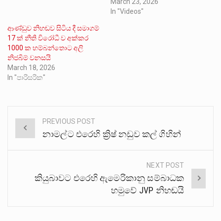
March 23, 2026
In "Videos"
ආණ්ඩුව නිහඬව සිටිය දී සමාගම්
17 ක් නීති විරෝධී ව අක්කර
1000 ක හම්බන්තොට අලි
නිජබිම් වනසයි
March 18, 2026
In "පාරිසරික"
PREVIOUS POST
Post
නාමල්ට එරෙහි ක්‍රිෂ් නඩුව කල් ගිහින්
navigation
NEXT POST
කියුබාවට එරෙහි ඇමෙරිකානු සම්බාධක
හමුවේ JVP නිහඬයි