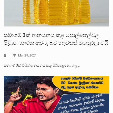
සමාගම් 3ක් ආනයනය කළ පොල්තෙල්වල
පිළිකා කාරක අඩංගු බව නැවතත් තහවුරු වෙයි
Mar 29, 2021
සමාගම් 3ක් විසින්ආනයනය කළ පිරිපහදු නොකළ…