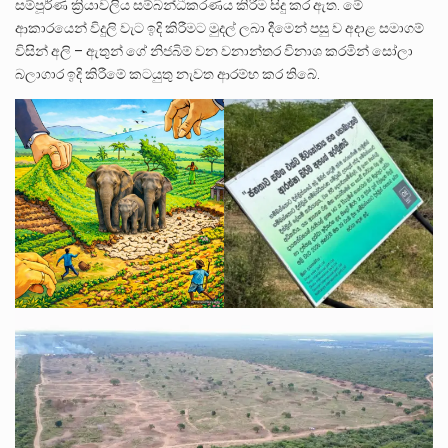
සම්පූර්ණ ක්‍රියාවලිය සම්බන්ධීකරණය කිරීම සිදු කර ඇත. මේ
ආකාරයෙන් විදුලි වැට ඉදි කිරීමට මුදල් ලබා දීමෙන් පසු ව අදාළ සමාගම්
විසින් අලි – ඇතුන් ගේ නිජබිම් වන වනාන්තර විනාශ කරමින් සෝලා
බලාගාර ඉදි කිරීමේ කටයුතු නැවත ආරම්භ කර තිබේ.