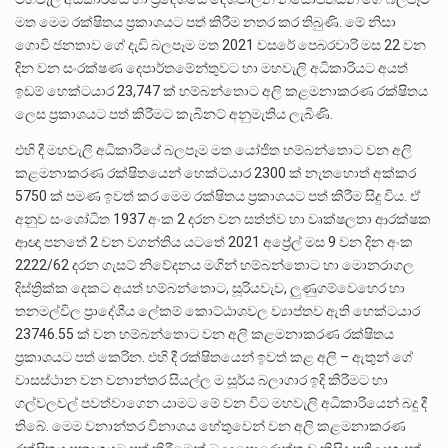
මත මෙම රක්ෂිතය ප්‍රකාශයට පත් කිරීම නතර කර තිබුණි. මේ නිසා
ගොවි ජනතාව ගේ දැඩි බලපෑම මත 2021 වසරේ පෙබරවාරි මස 22 වන
දින වන සංරක්ෂණ දෙපාර්තමේන්තුවට හා මහවැලි අධිකාරියට අයත්
ඉඩම් හෙක්ටයාර 23,747 ක් හම්බන්තොට අලි කළමනාකරණ රක්ෂිතය
ලෙස ප්‍රකාශයට පත් කිරීමට කැබිනට් අනුමැතිය ලැබිණි.
එහි දී මහවැලි අධිකාරියේ බලපෑම මත යෝජිත හම්බන්තොට වන අලි
කළමනාකරණ රක්ෂිතයෙන් හෙක්ටයාර 2300 ක් නැතහොත් අක්කර
5750 ක් පමණ ඉවත් කර මෙම රක්ෂිතය ප්‍රකාශයට පත් කිරීම සිදු විය. ඒ
අනුව සංශෝධිත 1937 අංක 2 දරන වන සත්ත්ව හා වෘක්ෂලතා ආරක්ෂක
ආඥා පනතේ 2 වන වගන්තිය යටතේ 2021 අප්‍රේල් මස 9 වන දින අංක
2222/62 දරන ගැසට් නිවේදනය මගින් හම්බන්තොට හා මොනරාගල
දිස්ත්‍රික්ක දෙකට අයත් හම්බන්තොට, සූරියවැව, ලුණුගම්වෙහෙර හා
තනමල්විල ප්‍රාදේශීය ලේකම් කොට්ඨාශවල ව්‍යාප්තව ඇති හෙක්ටයාර
23746.55 ක් වන හම්බන්තොට වන අලි කළමනාකරණ රක්ෂිතය
ප්‍රකාශයට පත් කෙරින. එහි දී රක්ෂිතයෙන් ඉවත් කළ අලි – ඇතුන් ගේ
වාසස්ථාන වන වනාන්තර සියල්ල ම සූර්ය බලාගාර ඉදි කිරීමට හා
ගල්වලවල් පවත්වාගෙන යාමට මේ වන විට මහවැලි අධිකාරියෙන් බදු දී
තිබේ. මෙම වනාන්තර විනාශය හේතුවෙන් වන අලි කළමනාකරණ