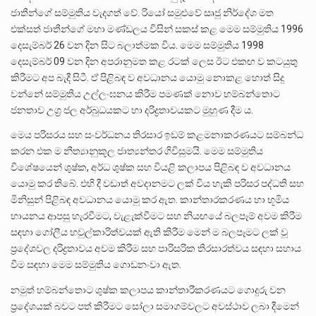
ජාතීන්ගේ සම්මුතිය වැදගත් වේ. රියෝ සමුළුවේ සෘජු නිර්දේශ මත
එක්සත් ජාතීන්ගේ මහා මණ්ඩලය විසින් සකස් කළ මෙම සම්මුතිය 1996
දෙසැම්බර් 26 වන දින සිට බලාත්මක විය. මෙම සම්මුතිය 1998
දෙසැම්බර් 09 වන දින අපරානුමත කළ රටක් ලෙස ඊට එකඟ ව කටයුතු
කිරීමට අප බැදී සිටී. ඒ පිළිබඳ ව අවධානය යොමු නොකළ හොත් සිදු
වන්නේ සම්මුතිය උල්ලංඝනය කිරීම පමණක් නොව හම්බන්තොට
ජනතාව උග්‍ර ජල අර්බුධයකට හා දරිද්‍රතාවයකට මුහුණ දීම ය.
මෙය පරිසරය සහ සංවර්ධනය තිරසාර ඉඩම් කළමනාකරණයට සම්බන්ධ
කරන එක ම නීත්‍යානුකූල ජාත්‍යන්තර ගිවිසුමයි. මෙම සම්මුතිය
විශේෂයෙන් ශුෂ්ක, අර්ධ ශුෂ්ක සහ වියළි කලාපය පිළිබඳ ව අවධානය
යොමු කර තිබේ. එහි දී වඩාත් අවදානමට ලක් විය හැකි පරිසර පද්ධති සහ
මිනිසුන් පිළිබඳ අවධානය යොමු කර ඇත. කාන්තාරකරණය හා භූමිය
හායනය ආපසු හැරවීමට, වැළැක්වීමට සහ නියඟයේ බලපෑම් අවම කිරීම
සඳහා ගෝලීය හවුල්කාරිත්වයක් ඇති කිරීම මෙන් ම බලපෑමට ලක් වූ
ප්‍රදේශවල දරිද්‍රතාවය අවම කිරීම සහ පාරිසරික තිරසාරත්වය සඳහා සහාය
වීම සඳහා මෙම සම්මුතිය ගොඩනංවා ඇත.
නමුත් හම්බන්තොට ශුෂ්ක කලාපය කාන්තාරීකරණයට ගොදුරු වන
ප්‍රදේශයක් බවට පත් කිරීමට සෝලා සමාගම්වලට අවස්ථාව ලබා දීමෙන්