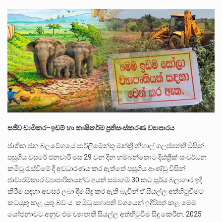
බන්ධනාගාර රැදවියන් 1,021 දෙනෙකු ඉකුත් වසර පහක කාලය තුලදී (2020 ජනවාරි 01 සිට 2025 දෙසැම්බර්…
දිවයින පුරා පිහිටි බන්ධනාගාරවල පවතින දැඩි තදබදය හේතුවෙන් බන්ධනාගාර පද්ධතිය තුළ දැඩි අවදානම් තත්ත්වයක් නිර්මාණය…
නව පරිසර පනත යටතේ ශබ්ද දූෂණය සම්බන්ධයෙන් කටයුතු කිරීමට නව රෙගුලාසි ගෙන ඒමට මධ්‍යම පරිසර…
සජීව චාමිකර
–
ඉඩම් හා කෘෂිකර්ම ප්‍රතිසංස්කරණ ව්‍යාපාරය
ජාතික ජන බලවේගයේ පාර්ලිමේන්තු මන්ත්‍රි නිහාල් ගලප්පත්ති විසින්
පසුගිය වසරේ ජනවාරි මස 29 වන දින හම්බන්තොට දිස්ත්‍රික් සංවර්ධන
කමිටු රැස්වීමේ දී අවධාරණය කර ඇත්තේ පසුගිය ආණ්ඩු විසින්
ජාවාරම්කාර ව්‍යාපාරිකයන්ට අයත් සමාගම් 30 කට සූර්ය බලාගාර ඉදි
කිරීම සඳහා අවසර ලබා දීම සිදු කර ඇති බැවින් ඒ සියල්ල අත්හිටුවීමට
කටයුතු කළ යුතු බව ය. කමිටු සභාපති වශයෙන් ඉදිරිපත් කළ මෙම
යෝජනාවට අනුව එම ව්‍යාපෘති සියල්ල අත්හිටුවීම සිදු කෙරින. 2025