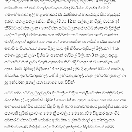
නැවත ආරම්භ කිරීම සිදු කර ඇත්තේ රුපියල් මිලියන 14 ක මුදලක්
සමාගම් පහක් එක් ව අල්ලස් ලෙස වක්‍ර මාර්ගික ව ලබා දීමෙනි.
හම්බන්තොට අලි කළමනාකරණ රක්ෂිතයේ නාගරවැව සිට මයුරපුර
දක්වා සහ උස්ගල දක්වා කිලෝමීටර 12 ක එල්ලෙන විදුලි වැටක් ඉදි
කිරීමට සමස්ත ලංකා ගොවිජන සම්මේලනයේ හම්බන්තොට දිස්ත්‍රික්
ලේකම් සුනිල් රත්නායක සහ හම්බන්තොට නගර සභාවේ නාගරික
මන්ත්‍රි නලන් කුමාර යන අය ගේ මෙහෙයවීම හා අධීක්ෂණය යටතේ
ගොවි සංවිධානයට මෙම විදුලි වැට ඉදි කිරීමට රුපියල් මිලියන 11 ක
පමණ මුදලක් ලබා දී තිබේ. අනෙක් රුපියල් මිලියන 3 ක මුදල අදාළ
සමාගම් විසින් ලබා දී ඇති ආකාරය නිවැරදි ව සඳහන් වී නොමැත. මේ
ආකාරයට රුපියල් මිලියන 14 ක මුදලක් ලබා දී ඇත්තේ ඔරියන් සෝලා,
නිධන්යා ඉන්ටර්නැෂනල්, ටනිෂ් ඉන්ටනැෂනල්, ටානු ඉන්ටර්නැෂනල් හා
දුදූ ඉන්ටර්නැෂනල් යන සමාගම් පහ විසිනි.
මෙම සමාගම්වල මුදල් ලබා දීමේ ක්‍රියාවලිය පාර්ලිමේන්තු මන්ත්‍රිවරුන්
වන නිහාල් ගලප්පත්ති, රුවන් සෙනරත් හා අතුල වෙළෙදගොඩ යන අය
ගේ මඟපෙන්වීම යටතේ සිදු වී ඇති අතර හම්බන්තොට ප්‍රාදේශීය සභාවේ
සභාපති සුමිත් දයාවංශ මෙම ක්‍රියාවලිය මෙහෙයවීම සිදු කර ඇත. මීට
අමතර ව ජනාධිපති ජ්‍යෙෂ්ඨ අතිරේක ලේකම් රසල් අපෝන්සු සහ
හම්බන්තොට දිස්ත්‍රික් ලේකම් බිමල් ඉන්ද්‍රජිත් ද සිල්වා විසින් මෙම