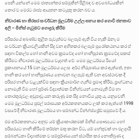
පෙනී යන්නේ මෙම ජාත්‍යන්තර සම්මුතීන් පිළිබඳ ව අවබෝධයකින්
තොර ව මෙරට රාජ්‍ය ආයතන කටයුතු කරන බව ය.
නිවාරණ හා තිරසර සංවර්ධන මූලධර්ම උල්ලංඝනය කර ගොවි ජනතාව
අලි – මිනිස් ගැටුමට ගොදුරු කිරීම
පරිසරයේ අඛණ්ඩ තුළිත පැවැත්මට බලපෑම් ඇති විය හැකි ඕනෑ ම
සංවර්ධන ක්‍රියාවලියකින් සිදු වන අහිතකර බලපෑම් පුරෝකථනය කර ඒ
සඳහා විකල්ප හෝ හානි අවම ක්‍රමවේද හෝ හානිපූරණ ක්‍රමවේද සකස්
කිරීමට නිවාරණ මූලධර්මය වැදගත් වේ. මෙම මූලධර්මය රියෝ
ප්‍රකාශනයේ 15 වන මූලධර්මය ලෙස අර්ථ නිරූපණය කර ඇත්තේ, ඉතා
හානි කර හෝ හානිපූරණය නොවන බලපෑම් ඇති වන අවස්ථාවක දී
පරිසර හානිය වැළැක්වීම සඳහා ක්‍රියාමාර්ග ගැනීම ප්‍රමාද කිරීම, ප්‍රාග්ධනය
නොමැති වීම හෝ පූර්ණ විද්‍යාත්මක විනිශ්චයන් නොමැති වීම හා
තොරතුරුවල අඩුපාඩු යන කරුණු මත සිදු නොවිය යුතු ය, යනුවෙනි.
මෙම මූලධර්මය පුළුල් පරාසයක අර්ථකතනයකට ලක් කර ඇත්තේ 1998
වසරේ දී නිවාරණ මූලධර්මය හා සම්බන්ධ වින්ග්ස්ප්‍රේඩ් සමුළුවේ දී ය.
එම අර්ථකතනයට අනුව යම් ක්‍රියාකාරකමක් මිනිස් සෞඛ්‍යයට හෝ
පරිසරයට හානි කිරීමේ තර්ජන මතු කරන විට, යම් හේතුවක් හා ඵලදායී
සම්බන්ධතා විද්‍යාත්මක ව සම්පූර්ණයෙන් ස්ථාපිත කර නොතිබුණ ද