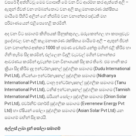
වසරේ දී අත්හිටවූ මෙම ව්‍යාපෘති මේ වන විට ආරම්භ කර ඇත්තේ අලි –
ඇතුන් ජීවත් වන හම්බන්තොට වන අලි කළමනාකරණ රක්ෂිතය
මායිමේ පිහිටි අලින් ගේ නිජබිම් වන වනාන්තර පද්ධති මහ
පරිමාණයෙන් එළිපෙහෙළි කරමිනි.
අද වන විට සමාගම් කිහිපයක් සීනුක්කුගල, ඔරුකෙන්ගල හා කපාපුවැව
ප්‍රදේශවල වන අලි කළමනාකරණ රක්ෂිතය මායිමේ අලි – ඇතුන් ජීවත්
වන වනාන්තර අක්කර 1000 ක් පමණ ඩෝසර් යන්ත්‍ර මගින් එළි කිරීම හා
ගිනි තැබීම සිදු කරමින්, එල්ලෙන විදුලි වැටවල් මගින් වනාන්තර
ආවරණය කරමින් දැවැන්ත වන විනාශයක් සිදු කර තිබේ. එම හානි කර
ක්‍රියා සිදු කිරීම දුදූ ඉන්ටර්නැෂනල් පුද්ගලික සමාගම (Dudu International
Pvt Ltd), නිධන්යා ඉන්ටර්නැෂනල් පුද්ගලික සමාගම (Nidhanya
International Pvt Ltd), ටානු ඉන්ටර්නැෂනල් පුද්ගලික සමාගම (Tanu
International Pvt Ltd), ටනිෂ් ඉන්ටනැෂනල් පුද්ගලික සමාගම (Tannish
International Pvt Ltd), ඔරියන් සෝලා පුද්ගලික සමාගම (Orion Solar
Pvt Ltd), එවර්නිව් එනර්ජි පුද්ගලික සමාගම (Everrenew Energy Pvt
Ltd) හා ඒෂියන් සෝලා පුද්ගලික සමාගම (Asian Solar Pvt Ltd) යන
සමාගම් මඟින් සිදු කරයි.
අල්ලස් ලබා දුන් සෝලා සමාගම්