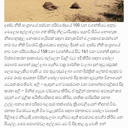
දණ්ඩ නීති සංග්‍රහයේ පස්වන පරිච්ඡේදයේ 100 වන වගන්තියට අනුව
මෙලෙස අල්ලස් ලබා ගත් කිසිදු නිලධාරියකුට සැඟවී සිටිය නොහැක.
නීත්‍යානුකූල නොකර හැරීමක් සඳහා ඕනෑකමින් ම උපකාර කරන්නේ
නම් එය නීති විරෝධී ක්‍රියාවකට අනුබල දීමක් වේ. දණ්ඩ නීති සංග්‍රහයේ
නව වන පරිච්ඡේදයේ 158 වන වගන්තියේ සිට 161 වන වගන්ති දක්වා
විස්තර කරන ආකාරයට එල්ලෙන විදුලි වැට ඉදි කිරීම සඳහා සෝලා
සමාගම් පහෙන් මුදල් ලබා ගැනීම වක්‍ර මාර්ගික ව ලබා දුන් තුටු පඩුරක්
ලෙස සැලැකිය හැකි ය. එම තුටු පඩුර ලබා ගෙන දිස්ත්‍රික් ලේකම් ඇතුළු ව
මෙම රාජ්‍ය ආයතන විසින් සෝලා සමාගම් සිදු කරන දැවැන්ත විනාශයන්
යටපත් කර තිබේ. අලි – ඇතුන් ගේ වාසස්ථාන වන වනාන්තර එළිකර සිදු
කරන අලි – මිනිස් ගැටුම වර්ධනය කිරීම, ඒ තුළින් ජනතාව අවතැන් කර
ඔවුන් ගේ මූලික අයිතිවාසිකම් කඩ කිරීම, ජාතික පාරිසරික පනත
උල්ලංඝනය කර පරිසර බලපෑම් තක්සේරු ක්‍රියාවලියෙන් නිදහස් වීම,
ජනතා විරෝධය ඇති වීම වැළැක්වීම සඳහා ජනතාවට සෝලා ව්‍යාපෘති
පිළිබඳ ව නිවැරදි තොරතුරු ලබා ගැනීමට ඇති අවස්ථාව අවහිර කිරීම යන
සියල්ල මෙම සමාගම්වල අල්ලසට යට වී සිදු කළ දෑ වෙති. ඉන්