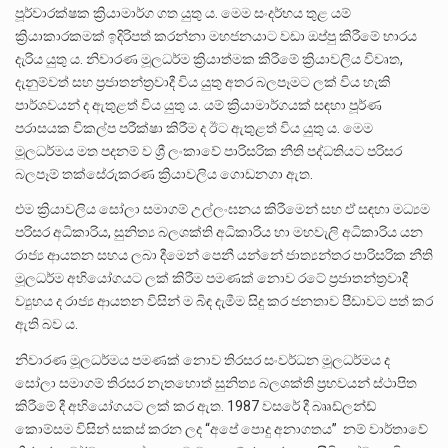
පූර්වාරක්ෂක ක්‍රියාමාර්ග ගත යුතු ය. මෙම සංදර්භය තුළ යම්
ක්‍රියාකාරකමක් ඉදිරිපත් කරන්නා මහජනයාට වඩා ඔප්පු කිරීමේ භාරය
දැරිය යුතු ය. නිවාරණ මූලධර්ම ක්‍රියාත්මක කිරීමේ ක්‍රියාවලිය විවෘත,
දැනුම්වත් සහ ප්‍රජාතන්ත්‍රවාදී විය යුතු අතර බලපෑමට ලක් විය හැකි
පාර්ශවයන් ද ඇතුළත් විය යුතු ය. යම් ක්‍රියාමාර්ගයක් සඳහා පූර්ණ
පරාසයක විකල්ප පරීක්ෂා කිරීම ද ඊට ඇතුළත් විය යුතු ය. මෙම
මූලධර්මය මත පදනම් ව ශ්‍රී ලංකාවේ පාරිසරික නීති පද්ධතියට පරිසර
බලපෑම් තක්සේරුකරණ ක්‍රියාවලිය ගොඩනගා ඇත.
එම ක්‍රියාවලිය සෝලා සමාගම් උල්ලංඝනය කිරීමෙන් සහ ඒ සඳහා මධ්‍යම
පරිසර අධිකාරිය, සුනිත්‍ය බලශක්ති අධිකාරිය හා මහවැලි අධිකාරිය යන
රාජ්‍ය ආයතන සහය ලබා දීමෙන් පෙනී යන්නේ ජාත්‍යන්තර පාරිසරික නීති
මූලධර්ම අභියෝගයට ලක් කිරීම පමණක් නොව රටේ ප්‍රජාතන්ත්‍රවාදී
ව්‍යුහය ද රාජ්‍ය ආයතන විසින් ම බිඳ දැමීම සිදු කර ජනතාව පීඩාවට පත් කර
ඇති බව ය.
නිවාරණ මූලධර්මය පමණක් නොව තිරසර සංවර්ධන මූලධර්මය ද
සෝලා සමාගම් තිරසර නැතහොත් සුනිත්‍ය බලශක්ති ප්‍රභවයන් ස්ථාපිත
කිරීමේ දී අභියෝගයට ලක් කර ඇත. 1987 වසරේ දී බෲඩ්ලන්ඩ්
කොම්සම විසින් සකස් කරන ලද “අපේ පොදු අනාගතය” නම් වාර්තාවේ