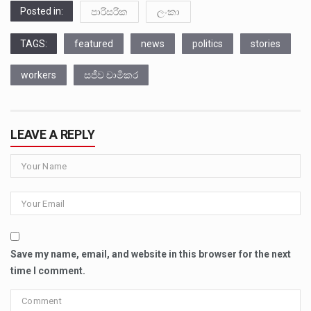
Posted in:
පාරිසරික
ලංකා
TAGS:
featured
news
politics
stories
workers
සජීව චාමිකර
LEAVE A REPLY
Save my name, email, and website in this browser for the next
time I comment.