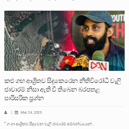
කළු ගඟ ආශ්‍රිතව සිදුකෙරෙන නීතිවිරෝධී වැලි
ජාවාරම් නිසා ඇති වී තිබෙන බරපතළ
පාරිසරික ප්‍රශ්න
Mar 24, 2025
" ගංගා ආශ්‍රිතව සිදුවෙන වැලි ජාවාරම් සම්බන්ධයෙන්…