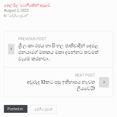
තෙල් මිල ‘ටොෆියකින්’ අඩුවේ
August 2, 2022
In "දේශීය පුවත්"
PREVIOUS POST
Post
ශ්‍රී ලංකා රජය හා සිංහල ජාතිවාදීන් දෙමළ
navigation
ජනයාගේ මතකය මකා දමන්නට තවමත්
වෑයම් කරනවා…
NEXT POST
අවුරුදු 32කට පසු ඉතිහාසය නැවත
ලියවෙයි!
Posted in:
දේශීය පුවත්