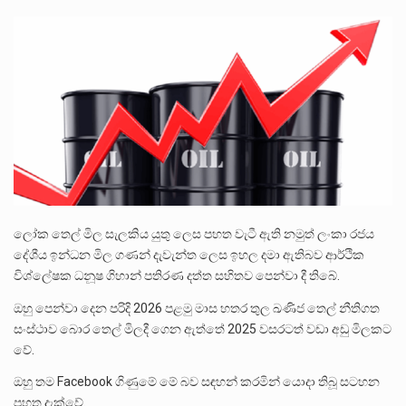
පසුගිය මැයි මස 31 දිනෙන් අවසන් වූ වසර තුළ ලොව පුරා විවිධ තනතුරු නාම වලින්…
මේ, දන්නා හඳුනන ලියන්නකුගේ නන්නාඳුනන අඩවියක සැරිසරා ලද ආස්වාදනීය මොහොතක සිංහාවලෝකනයකි .කෙටි කවියක දිගු බර…
වත්මන් ආණ්ඩුවේ ප්‍රධාන පාර්ශවකරුවා වන ජනතා විමුක්ති පෙරමුණේ කාලයක පටන් තිබුණු ප්‍රධාන සටන් පාඨයක් වූවේ…
ලෝක තෙල් මිල සැලකිය යුතු ලෙස පහත වැටී ඇති නමුත් ලංකා රජය
දේශීය ඉන්ධන මිල ගණන් දැවැන්ත ලෙස ඉහල දමා ඇතිබව ආර්ථික
විශ්ලේෂක ධනූෂ ගිහාන් පතිරණ දත්ත සහිතව පෙන්වා දී තිබේ.
ඔහු පෙන්වා දෙන පරිදි 2026 පළමු මාස හතර තුල ඛණිජ තෙල් නීතිගත
සංස්ථාව බොර තෙල් මිලදී ගෙන ඇත්තේ 2025 වසරටත් වඩා අඩු මිලකට
වේ.
ඔහු තම Facebook ගිණුමේ මේ බව සඳහන් කරමින් යොදා තිබූ සටහන
පහත දැක්වේ.