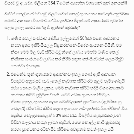
වියදම වූ ඇ.ඩො. මිලියන 354.7 මෙන් ආසන්න වශයෙන් තුන් ගුනයක්!!!
ඛණිජ තෙල් සංස්ථාව අඩු මිලට බොර තෙල් ආනයනය කර ඇති පසුබිමක
සමස්ථ ආනයන වියදමත් දේශීය ඉන්ධන මිලත් මේ ආකාරයට දැවන්ත
ලෙස ඉහල යාමට හේතු වී ඇත්තේ කුමක්ද?
ඛණිජ තෙල් සංස්ථාව දේශීය ඉල්ලුමෙන් 50%ක් පමන ආවරනය
කරන අතර ඉතිරි සියල්ල සිදු කරන්නේ විදේශ ආයතන විසිනි. එම
නිසා මෙම මිල වැඩි කිරීම් ඔවුන්ගේ ලාබය මෙන්ම ඛණිජ තෙල්
නීතිගත සංස්ථාවේ ලාබය තර කිරීම සඳහා ගත් පියවරක් ලෙස රිජුව
පෙන්වා දිය හැක.
එමෙන්ම තුන් ගුනයකට ආසන්නව ඉහල ගොස් ඇති ආනයන
වියදමට අනුරූපව සැබෑ තෙල් නැව්ගත කිරීම් රට තුලට පැමිණේදැයි
රජය සොයා බැලිය යුතුය. මෙම නැව්ගත කිරීම් හදිසි විගණනයකට
භාජනය කිරීම ප්‍රමුඛතාවයකි. මෙම අධික ආනයන පිරිවැය
නීත්‍යානුකූල ආනයන ලෙස වෙස්වලාගත් ප්‍රාග්ධනය (ඇමරිකානු
ඩොලර්) රටින් පිට කිරීම සඳහා ආනයන අධි-ඉන්වොයිස කිරීමක් විය
හැකිය. වෙළඳපොළෙන් 50% කට වඩා විදේශීය සැපයුම්කරුවන්
විසින් පාලනය කරනු ලබන බැවින්, මෙම කොල්ලකාරී ක්‍රමවේද
හරහා ප්‍රාග්ධනය රටින් පිට කිරීමේ අවදානම තවත් ඉහල යයි.