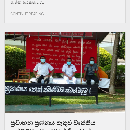
ජාතික ආරක්ෂාවට…
CONTINUE READING
ප්‍රවාහන ප්‍රශ්නය ඇතුළු වෘත්තීය