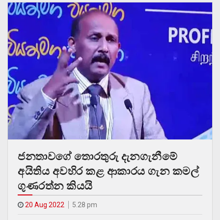
ජනතාවගේ තොරතුරු දැනගැනීමේ
අයිතිය අවහිර කළ ආකාරය ගැන කමල්
ගුණරත්න කියයි
20 Aug 2022
5.28 pm