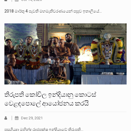
2018 මාර්තු 4 පැවති මහමැතිවරණයෙන් පසුව ඉතාලියේ…
තිරුපති කෝවිල ඉන්දියානු කොටස්
වෙළඳපොලේ ආයෝජනය කරයි
Dec 29, 2021
පසුගියදා මහින්ද රාජපක්ෂ ඉන්දියාවේ තිරුපති…