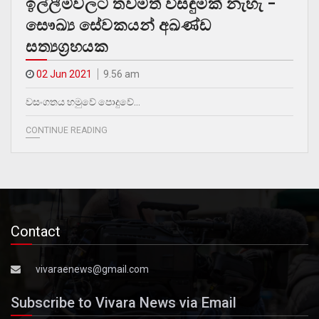
ඉල්ලීම්වලට තවමත් විසඳුමක් නැහැ –
සෞඛ්‍ය සේවකයන් අඛණ්ඩ
සත්‍යග්‍රහයක
02 Jun 2021
9.56 am
වසංගතය හමුවේ පොදුවේ…
CONTINUE READING
Contact
vivaraenews@gmail.com
Subscribe to Vivara News via Email