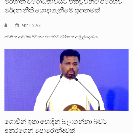
මිරිහාන විරෝධතාවයට එක්වූවන්ට එරෙහිව
මර්දන නීති යොදාගැනීමේ සූදානමක්
Apr 1, 2022
පවතින ආර්ථික පීඩනය එරෙහිව මිරිහාන ඇඹුල්දෙණිය…
ගොවීන් ඉතා හොඳින් බලාගන්නා බවට
අනුරගෙන් පොරොන්දුවක්