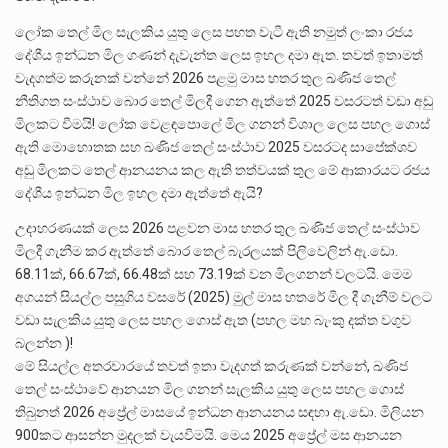
ලෝක තෙල් මිල සැලකිය යුතු ලෙස පහත වැටී ඇති නමුත් ලංකා රජය
දේශීය ඉන්ධන මිල ගණන් දැවැන්ත ලෙස ඉහල දමා ඇත. තවත් ඉතාමත්
වැදගත්ම කරුනක් වන්නේ 2026 පළමු මාස හතර තුල ඛණිජ තෙල්
නීතිගත සංස්ථාව බොර තෙල් මිලදී ගෙන ඇත්තේ 2025 වසරටත් වඩා අඩු
මිලකට වීමයි! ලෝක වෙළඳපොලේ මිල ගනන් විශාල ලෙස පහල ගොස්
ඇති මොහොතක සහ ඛණිජ තෙල් සංස්ථාව 2025 වසරටද සාපේක්ශව
අඩු මිලකට තෙල් ආනයනය කල ඇති තත්වයක් තුල මේ ආකාරයට රජය
දේශීය ඉන්ධන මිල ඉහල දමා ඇත්තේ ඇයි?
උදාහරණයක් ලෙස 2026 පළවන මාස හතර තුල ඛණිජ තෙල් සංස්ථාව
මිලදී ගැනීම කර ඇත්තේ බොර තෙල් බැරලයක් පිලිවෙලින් ඇ.ඩො.
68.11ක්, 66.67ක්, 66.48ක් සහ 73.19ක් වන මිලගනන් වලටයි. මෙම
අගයන් සියල්ල පසුගිය වසරේ (2025) මුල් මාස හතරේ මිල දී ගැනීම් වලට
වඩා සැලකිය යුතු ලෙස පහල ගොස් ඇත (පහල මහ බැංකු දක්ත වගුව
බලන්න )!
මේ සියල්ල අතරවාරයේ තවත් ඉතා වැදගත් කරුණක් වන්නේ, ඛණිජ
තෙල් සංස්ථාවේ ආනයන මිල ගනන් සැලකිය යුතු ලෙස පහල ගොස්
තිබුනත් 2026 අප්‍රේල් මාසයේ ඉන්ධන ආනයනය සඳහා ඇ.ඩො. මිලියන
900කට ආසන්න මුදලක් වැයවීමයි. මෙය 2025 අප්‍රේල් මස ආනයන