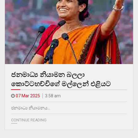
ජනමාධ්‍ය නියාමන බලලා
කොට්ටහච්චිගේ මල්ලෙන් එළියට
07 Mar 2025
3.58 am
ජනමාධ්‍ය නියාමනය…
CONTINUE READING