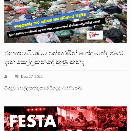
ජනතාව පීඩාවට පත්කරමින් හෝද හෝද මඩේ
දාන සෙල්ලකන්දේ කුණු කන්ද
Dec 27, 2022
මීගමුව සෙල්ලකන්ද පාරේ මීගමුව බස් ඩිපෝව…