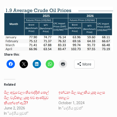
Share this:
More
Related
මිල අඩුවෙලා තිබෙද්දිත් තෙල්
ඉන්ධන මිල සැලකිය යුතු ලෙස
මිල වැඩිකළ යුතු බව ආණ්ඩුව
පහළට
කියන්නේ ඇයි?
October 1, 2024
June 2, 2026
In "දේශීය පුවත්"
In "දේශීය පුවත්"