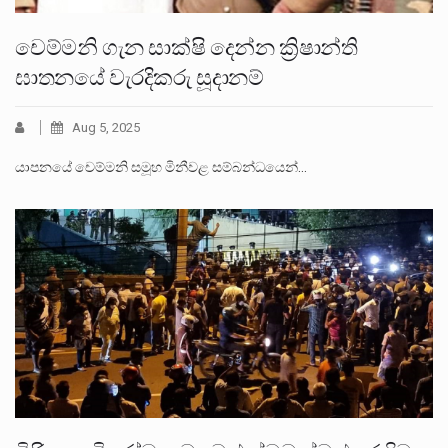
චෙම්මනි ගැන සාක්ෂි දෙන්න ක්‍රිෂාන්ති
ඝාතනයේ වැරදිකරු සූදානම්
Aug 5, 2025
යාපනයේ චෙම්මනි සමූහ මිනීවළ සම්බන්ධයෙන්…