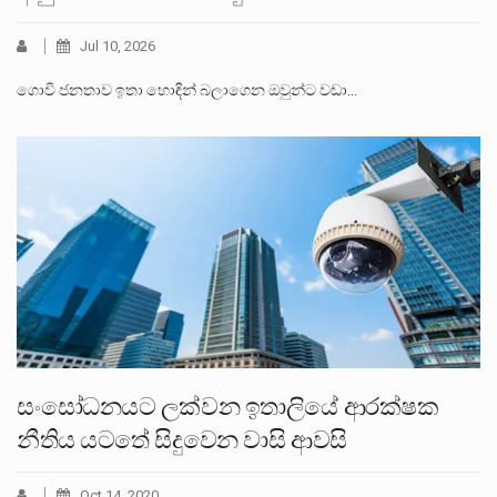
Jul 10, 2026
ගොවි ජනතාව ඉතා හොඳින් බලාගෙන ඔවුන්ට වඩා…
සංසෝධනයට ලක්වන ඉතාලියේ ආරක්ෂක
නීතිය යටතේ සිදුවෙන වාසි ආවසි
Oct 14, 2020