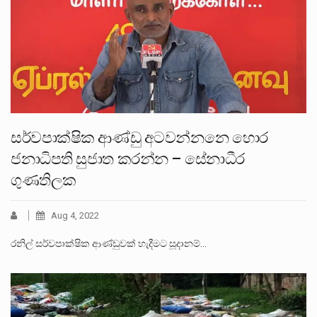
සර්වපාක්ෂික ආණ්ඩු අටවන්නනෙ හොර
ජනාධිපති සුජාත කරන්න – සේනාධීර
ගුණතිලක
Aug 4, 2022
රනිල් සර්වපාක්ෂික ආණ්ඩුවක් හැදීමට සූදානම්…