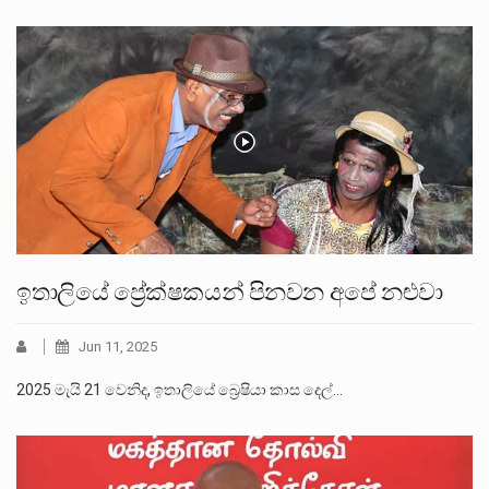
ඉතාලියේ ප්‍රේක්ෂකයන් පිනවන අපේ නළුවා
Jun 11, 2025
2025 මැයි 21 වෙනිද, ඉතාලියේ බ්‍රෙෂියා කාස දෙල්…