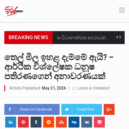
BREAKING NEWS
සංවිධානාත්මක අපරාධකරුවකු වන ලොකු පැටිගේ ප්‍රධාන වෙඩික්කරු බවට සැක කරන ගිං ගඟේ ගිල්වා මරා දමා…
උපරිමාධිකරණ විනිශ්චයකාරවරුන්ගේ හා ඉන් පහළ විනිශ්චයකාරවරුන්ගේ විශ්‍රාම වයස දීර්ඝ කිරීම සඳහා සකස් කර ඇති විසිදෙවන…
තෙල් මිල ඉහළ දැම්මේ ඇයි? –
ආර්ථික විශ්ලේෂක ධනූෂ
බන්ධනාගාර රැදවියන් 1,021 දෙනෙකු ඉකුත් වසර පහක කාලය තුලදී (2020 ජනවාරි 01 සිට 2025 දෙසැම්බර්…
පතිරණගෙන් අනාවරණයක්
මහර බන්ධනාගාරයේ අද ඇතිවූ සිද්ධියෙන් තුවාල ලැබූ බව කියන රැඳවියන් ගණන ඉහළ ගොස් තිබේ. ඒ…
Article Published:
May 31, 2026
LEAVE A COMMENT
අගෝස්තු මස දෙවන ඉරිදා ලිට් රූම් සූම් සංවාදය පැවැත්වෙන්නේ "කතා කරන මහ වැව" නම් නකතාවක්…
ලාල් කාන්ත ඇමතිවරයා අධිකරණ විනිශ්චයකාරවරුන්ගේ විශ්‍රාම යෑමේ වයස සම්බන්ධයෙන් නිහඬව සිටින ලෙස තමාට දැනුම් දුන්…
Share on Facebook
Tweet this!
හිටපු පොලිස්පති පූජිත් ජයසුන්දරට සහ හිටපු ආරක්ෂක අමාත්‍යංශ ලේකම් හේමසිරි ප්‍රනාන්දු විශේෂ ත්‍රිපුද්ගල මහාධිකරණය විසින්…