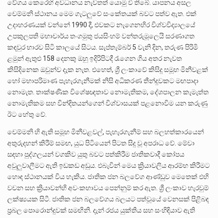
වේගය කෙරෙහි අවධානය නැවතත් යොමු වී තිබේ. යාපනය අසල
චෙම්මනි ස්ථානය මෙම ගැටලුවේ සංකේතයක් බවට පත්ව ඇත. එක්
උදාහරණයක් වන්නේ 1990 දී, එවකට නැගෙනහිර විශ්වවිද්‍යාලයේ
උපකුලපති මහාචාර්ය තංගමුතු ජයසිංහම් වන්තරුමූලෙයි සරණාගත
කඳවුර භාරව සිටි කාලයේ සිටය. සැප්තැම්බර් 5 වැනි දින, තරුණ පිරිමි
ළමුන් ඇතුළු 158 දෙනකු ඔහු ඉදිරිපිටදී රැගෙන ගිය අතර නැවත
කිසිදිනෙක ඔවුන්ව දැක නැත. එහෙත්, ශ්‍රී ලංකාවේ කිසිදු සමූහ මිනීවළක්
හෝ මහාපරිමාණ පැහැරගැනීමක් නිසි අධිකරණ තීන්දුවකට මඟපාදා
නොමැත. තාක්ෂණික විශේෂඥතාව නොමැතිකම, දේශපාලන කැමැත්ත
නොමැතිකම සහ වින්දිතයන්ගෙන් විශ්වාසයක් පළනොවිම යන කරුණු
ඊට හේතු වේ.
චෙම්මනි හි ඇති සමූහ මිනීවළවල්, පැහැරගැනීම් සහ බලහත්කාරයෙන්
අතුරුදහන් කිරීම් සමඟ, යුධ පිටියෙන් පිටත සිදු වූ අපරාධ වේ. මේවා
සඳහා පුද්ගලයන් වගකිව යුතු බවට පත්කිරීම ජාතිකවාදී කෝපය
අවුලුවාලීමට ඇති ඉඩකඩ අඩුය. එබැවින් මෙය ක්‍රියාවලිය ආරම්භ කිරීමට
හොඳ ස්ථානයක් විය හැකිය. ජාතික ජන බලවේග ආණ්ඩුව මෙතෙක් එහි
වචන සහ ක්‍රියාවන්හි අවංකභාවය පෙන්නුම් කර ඇත. ශ්‍රී ලංකාව හැරවුම්
ලක්ෂ්‍යයක සිටී. ජාතික ජන බලවේගය බලයට පත්වූයේ වෙනසක් පිළිබඳ
ප්‍රබල පොරොන්දුවක් සමඟිනි. දැන් රජය යුක්තිය සහ සංහිඳියාව ඇති