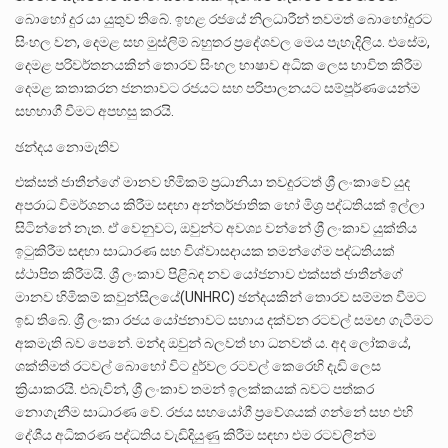
බොහෝ දුර යා යුතුව තිබේ. ඉහළ රජයේ නිලධාරීන් තවමත් බොහෝදුරට
සිංහල වන, දෙමළ සහ මුස්ලිම් බහුතර ප්‍රදේශවල මෙය පැහැදිලිය. එසේම,
දෙමළ පරිවර්තනයකින් තොරව සිංහල භාෂාව අධික ලෙස භාවිත කිරීම
දෙමළ කතාකරන ජනතාවට රජයට සහ පරිපාලනයට සම්පූර්ණයෙන්ම
සහභාගී වීමට අපහසු කරයි.
ඡන්දය නොමැතිව
එක්සත් ජාතීන්ගේ මානව හිමිකම් ප්‍රධානියා තවදුරටත් ශ්‍රී ලංකාවේ යුද
අපරාධ විමර්ශනය කිරීම සඳහා අන්තර්ජාතික හෝ මිශ්‍ර පද්ධතියක් ඉල්ලා
සිටින්නේ නැත. ඒ වෙනුවට, ඔවුන්ට අවශ්‍ය වන්නේ ශ්‍රී ලංකාව යුක්තිය
ඉටුකිරීම සඳහා සාධාරණ සහ විශ්වාසදායක තමන්ගේම පද්ධතියක්
ස්ථාපිත කිරීමයි. ශ්‍රී ලංකාව පිළිබඳ නව යෝජනාව එක්සත් ජාතීන්ගේ
මානව හිමිකම් කවුන්සිලයේ(UNHRC) ඡන්දයකින් තොරව සම්මත වීමට
ඉඩ තිබේ. ශ්‍රී ලංකා රජය යෝජනාවට සහාය දක්වන රටවල් සමඟ ගැටීමට
අකමැති බව පෙනේ. මන්ද ඔවුන් බලවත් හා ධනවත් ය. අද ලෝකයේ,
ශක්තිමත් රටවල් බොහෝ විට දුර්වල රටවල් කෙරෙහි දැඩි ලෙස
ක්‍රියාකරයි. එබැවින්, ශ්‍රී ලංකාව තමන් ඉලක්කයක් බවට පත්කර
නොගැනීම සාධාරණ වේ. රජය සහයෝගී ප්‍රවේශයක් ගන්නේ සහ එහි
දේශීය අධිකරණ පද්ධතිය වැඩිදියුණු කිරීම සඳහා එම රටවලින්ම