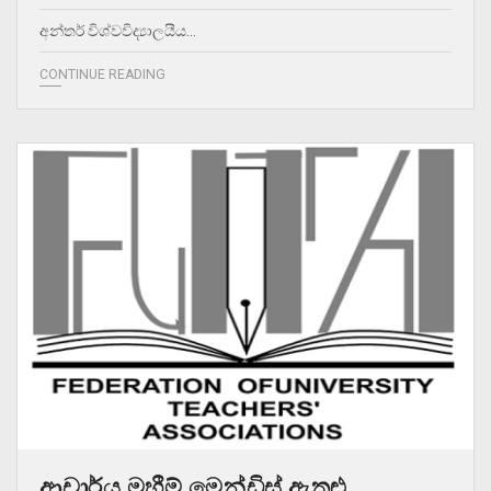
අන්තර් විශ්වවිද්‍යාලයීය…
CONTINUE READING
ආචාර්ය මහීම් මෙන්ඩිස් ඇතුළු