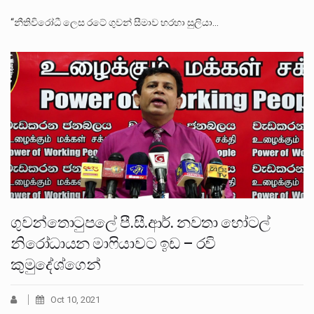
“නීතිවිරෝධී ලෙස රටේ ගුවන් සීමාව හරහා සුලියා…
ගුවන්තොටුපලේ පී.සී.ආර්. නවතා හෝටල්
නිරෝධායන මාෆියාවට ඉඩ – රවි
කුමුදේශ්ගෙන්
Oct 10, 2021