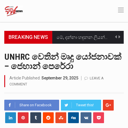
BREAKING NEWS
මේ, දන්නා හඳුනන ලියන්නකුගේ නන්නාඳුනන අඩවියක සැරිසරා ලද ආස්වාදනීය මොහොතක සිංහාවලෝකනයකි .කෙටි කවියක දිගු බර…
වත්මන් ආණ්ඩුවේ ප්‍රධාන පාර්ශවකරුවා වන ජනතා විමුක්ති පෙරමුණේ කාලයක පටන් තිබුණු ප්‍රධාන සටන් පාඨයක් වූවේ…
UNHRC වෙතින් මෘදු යෝජනාවක්
– ජෙහාන් පෙරේරා
සංවිධානාත්මක අපරාධකරුවකු වන ලොකු පැටිගේ ප්‍රධාන වෙඩික්කරු බවට සැක කරන ගිං ගඟේ ගිල්වා මරා දමා…
උපරිමාධිකරණ විනිශ්චයකාරවරුන්ගේ හා ඉන් පහළ විනිශ්චයකාරවරුන්ගේ විශ්‍රාම වයස දීර්ඝ කිරීම සඳහා සකස් කර ඇති විසිදෙවන…
Article Published:
September 29, 2025
LEAVE A
COMMENT
බන්ධනාගාර රැදවියන් 1,021 දෙනෙකු ඉකුත් වසර පහක කාලය තුලදී (2020 ජනවාරි 01 සිට 2025 දෙසැම්බර්…
මහර බන්ධනාගාරයේ අද ඇතිවූ සිද්ධියෙන් තුවාල ලැබූ බව කියන රැඳවියන් ගණන ඉහළ ගොස් තිබේ. ඒ…
Share on Facebook
Tweet this!
අගෝස්තු මස දෙවන ඉරිදා ලිට් රූම් සූම් සංවාදය පැවැත්වෙන්නේ "කතා කරන මහ වැව" නම් නකතාවක්…