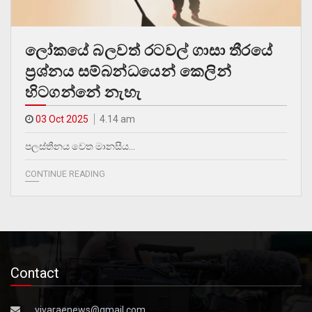
ලෝකයේ බලවත් රටවල් ගාසා තීරයේ
ප්‍රශ්නය සම්බන්ධයෙන් කෙලින්
හිටගන්නේ නැහැ
03 Oct 2025
4.14 am
පලස්තීනය වෙත මානසීය…
CONTINUE READING
Contact
vivaraenews@gmail.com