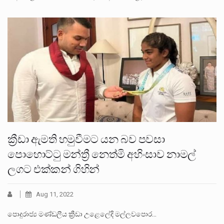
ක්‍රීඩා ඇමති හමුවීමට යන බව පවසා
පොහොට්ටු මන්ත්‍රී නෙත්මි අහිංසාව නාමල්
ලගට එක්කන් ගිහින්
Aug 11, 2022
පොදුරාජ්‍ය මණ්ඩලීය ක්‍රීඩා උළෙලේදි මල්ලවපොර…