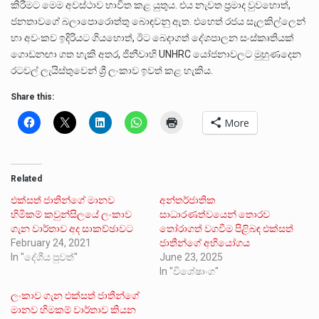
කිරීමට මෙම අවස්ථාව භාවිත කළ යුතුය. එය නැවත ප්‍රමාද වුවහොත්,
ජනතාවගේ බලාපොරොත්තු බොඳවනු ඇත. එහෙත් රජය සැලකිල්ලෙන්
හා අවංකව ඉදිරියට ගියහොත්, ඊට බෙදාගත් දේශපාලන සංස්කෘතියක්
ගොඩනඟා ගත හැකි අතර, ජිනීවාහි UNHRC යෝජනාවලට මුහුණදෙන
රටවල් ලැයිස්තුවෙන් ශ්‍රී ලංකාව ඉවත් කළ හැකිය.
Share this:
More
Related
එක්සත් ජාතින්ගේ මානව
අන්තර්ජාතික
හිමිකම් කවුන්සිලයේ ලංකාව
සාධාරණත්වයෙන් තොරව
ගැන වාර්තාව අද සාකච්ඡාවට
තෝරාගත් වගවීම පිළිබඳ එක්සත්
February 24, 2021
ජාතීන්ගේ අභියෝගය
In "දේශීය පුවත්"
June 23, 2025
In "විශේෂාංග"
ලංකාව ගැන එක්සත් ජාතීන්ගේ
මානව හිමකම් වාර්තාව කියන