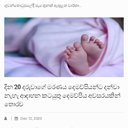
ගුවන්තොටුපලේදී පැය තුනක් ඇතුළත වාර්තා…
දින 20 දරුවාගේ මරණය දෙමව්පියන්ට දන්වා
නැහැ ආදාහන කටයුතු දෙමව්පිය අවසරයකින්
තොරව
Dec 12, 2020