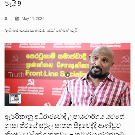
මැයි 9
May 11, 2025
"අපි මේ මාධ්‍ය සාකච්ඡා පවත්වන්නේ මැයි…
ඇමරිකානු අධිරාජ්‍යවාදී උපායමාර්ගය යටතේ
ගාසා තීරයේ සමූල ඝාතන සිදුවෙද්දි ආණ්ඩුව
නිහඬ වෙමින් ඉන්නවා. – කුමාර් ගුණරත්නම්