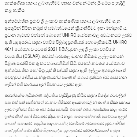
තාක්ෂණික සහාය ලබාගැනීමට එකඟ වන්නේ මන්දැයි මෙය පැහැදිලි
කළ හැකිය.
අන්තර්ජාතික ප්‍රජාව ශ්‍රී ලංකාව තාක්ෂණික සහාය ලබාගැනීම ගැන
අසතුටින් සිටින නමුත් ඒ සම්බන්ධයෙන් ක්‍රියාකිරීමට ඉතා මන්දගාමී ය.
ප්‍රධාන ගැටළුව වන්නේ බොහෝ UNHRC යෝජනාවල අවධානයට ලක්ව
ඇති යුද අපරාධ සඳහා වගවීම පිළිබඳ ප්‍රගතියක් නොමැතිකමයි. UNHRC
46/1 යෝජනාව යටතේ 2021 දී පිහිටුවන ලද ශ්‍රී ලංකා වගවීමේ
ව්‍යාපෘතිය (OSLAP), තවමත් බරපතල මානව හිමිකම් උල්ලංඝනයන්
පිළිබඳ සාක්ෂි එකතු කර තබාගනිමින් සිටී. එහෙත් නවතම යෝජනාව
අන්තර්ජාතික හෝ මිශ්‍ර යුක්ති පද්ධති සඳහා ඇති ඉල්ලුම අතහැර දමා ඒ
වෙනුවට දේශීය යාන්ත්‍රණයන්ට පමණක් සහාය දක්වන බව පෙනෙන
බැවින් එහි කාර්යය දැන් පීඩනයට ලක්ව ඇත.
තමන්ගේම අධිකරණ පද්ධතිය වැඩිදියුණු කිරීම සඳහා විදේශ රටවලින්
සහ එක්සත් ජාතීන්ගේ මානව හිමිකම් ආයතනවලින් තාක්ෂණික සහාය
ලබාගැනීමට විවෘත බව රජය පවසයි. එහෙත් රජය අපේක්ෂා කළ තරම්
ඉක්මණින් හෝ විවෘතව ක්‍රියාකර නැත. මෙම මන්දගාමී ප්‍රවේශය අලුත්
දෙයක් නොවේ. පසුගිය පාලනයන් ද වගවීමේ අවශ්‍යතාව ප්‍රමාද කිරීම
හෝ ප්‍රතික්ෂේප කිරීම සිදුකළේය. යුද අපරාධ සම්බන්ධයෙන් හමුදා