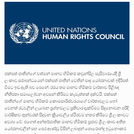
ලාල් කාන්ත ඇමතිවරයා අධිකරණ විනිශ්චයකාරවරුන්ගේ විශ්‍රාම යෑමේ වයස සම්බන්ධයෙන් නිහඬව සිටින ලෙස තමාට දැනුම් දුන්…
2011 වසරේදී දේශපාලන හා මානව හිමිකම් ක්‍රියාකාරීන් වන ලලිත්කුමාර් වීරරාජ් සහ කුගන් මුරුගානන්දන් යාපනයේදී අතුරුදන්…
ගොවියන්ගේ ප්‍රශ්න, ධීවරයන්ගේ ප්‍රශ්න, සෞඛය ප්‍රශ්න, වැටු ප්‍ර්ශ්න, රැකියා විරහිත ප්‍රශ්න මේ සියලු ප්‍රශ්නවලට තනි…
එක්සත් ජාතීන්ගේ වත්මන් මානව හිමිකම් කවුන්සිල සැසිවාරයේදී ශ්‍රී
ලංකාව සම්බන්ධයෙන් එක්සත් ජාතීන් වෙතින් මෘදු යෝජනාවක් ඉදිරිපත්
වීමට ඉඩ ඇති බව පෙනේ. රජය තම මානව හිමිකම් වාර්තාව පිළිබඳ
නිතිපතා සමාලෝචන අවසන් කිරීමට කැමැත්තක් දක්වයි. එක්සත්
ජාතීන්ගේ මානව හිමිකම් කොමසාරිස්වරයාගේ වාර්තාවලට හෝ
වෙනත් රටවලින් ලැබෙන ප්‍රශ්නවලට ප්‍රතිචාර දැක්වීමට සිදුනොවන පරිදි
වාර්ෂිකව තුන්වරක් සිදුවන ක්‍රියාවලිය ස්ථිරවම නතර කිරීමට ශ්‍රී ලංකාවට
අවශ්‍ය වේ. එහෙත් අන්තර්ජාතික මානව හිමිකම් ප්‍රජාව ශ්‍රී ලංකාව අතීත
යෝජනාවලින් සහ පෙර ආණ්ඩු විසින් ලබාදුන් පොරොන්දු ඉටුනොකර