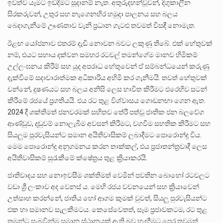
ඉවත්ව යෑමට ඉඩදීමට සූදානම් නැත. අතුරුදහන්වූවන්, දිගුකාලීන
සිරකරුවන්, උතුර සහ නැගෙනහිර හමුදා පාලනය සහ බලය
බෙදාගැනීමේ ඌණතාව වැනි ප්‍රධාන ගැටළු තවමත් විසඳී නොමැත.
ඊළඟ යෝජනාව එතරම් දැඩි නොවන බවට ලකුණු තිබේ. එක් හේතුවක්
නම්, එයට සහාය දක්වන සමහර රටවල් තමන්ගේම මානව හිමිකම්
උල්ලංඝනය කිරීම් සහ යුද අපරාධ හේතුවෙන් ඒ සම්බන්ධයෙන් කරුණු
දැක්වීමේ සදාචාරාත්මක අධිකාරිය අහිමි කර ගැනීමයි. තවත් හේතුවක්
වන්නේ, දූෂණයට සහ බලය අනිසි ලෙස භාවිත කිරීමට එරෙහිව සටන්
කිරීමේ රජයේ ප්‍රගතියයි. එය රට තුළ විශ්වාසය ගොඩනඟා ගෙන ඇත.
2024 දී ශක්තිමත් ජනවරමක් සහිතව තේරී පත්වූ ජාතික ජන බලවේග
ආණ්ඩුව, දඬුවම් නොලැබීම අවසන් කිරීමට, වගවීම සහතික කිරීමට සහ
සියලුම පුරවැසියන්ට සමාන අයිතිවාසිකම් ලබාදීමට පොරොන්දු විය.
මෙම පොරොන්දු අනුගමනය කරන තාක්කල්, එය ප්‍රජාතන්ත්‍රවාදී ලෙස
අයිතිවාසිකම් සුරැකීමේ ක්ෂේත්‍රය තුළ ක්‍රියාකරයි.
ජාතිවාදය සහ නොඉවසීම ශක්තිමත් වෙමින් පවතින බොහෝ රටවලට
වඩා ශ්‍රී ලංකාව අද වෙනස් ය. මෙහි රජය වචනයෙන් සහ ක්‍රියාවෙන්
උත්සාහ කරන්නේ, ජාතිය හෝ ආගම කුමක් වුවත්, සියලු පුරවැසියන්ට
එක හා සමානව සැලකීමටය. කෙසේවෙතත්, සෑම ප්‍රජාවකටම, රට තුළ
තමන්ට සැබවින්ම සමාන ස්ථානයක් ඇති බව හැඟීමට පෙර තවමත්