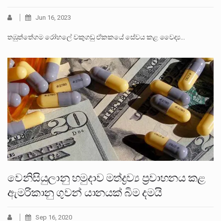
Jun 16, 2023
තඹුත්තේගම රෝහලේ වකුගඩු ඒකකයේ සේවය කළ වෛද්‍ය…
වෙනිසියුලානු හමුදාව මත්ද්‍රව්‍ය ප්‍රවාහනය කළ
ඇමරිකානු ගුවන් යානයක් බිම දමයි
Sep 16, 2020