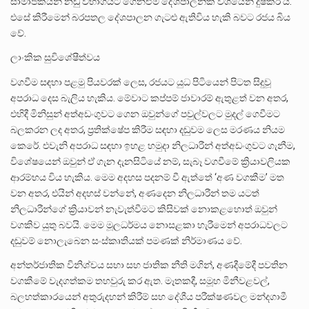
සාමාජිකයන් නඩු විභාගයට ගෙනඒම දේශපාලනික වශයෙන් දුෂ්කර ය.
එසේ කිරීමෙන් බරපතල දේශපාලන ගැටළු ඇතිවිය හැකි බවට රජය බිය
වේ.
ලාංකික සුවිශේෂීත්වය
වගවීම සඳහා පළමු පියවරක් ලෙස, රජයට යුධ පිටියෙන් පිටත සිදුවූ
අපරාධ දෙස බැලිය හැකිය. මේවාට කප්පම් ජාවාරම් ඇතුළත් වන අතර,
එහිදී මිනිසුන් අත්අඩංගුවට ගෙන ඔවුන්ගේ පවුල්වලට මුදල් ගෙවීමට
බලකරන ලද අතර, ප්‍රතික්ෂේප කිරීම සඳහා දඬුවම ලෙස මරණය නියම
කෙරේ. එවැනි අපරාධ සඳහා ඉහළ හමුදා නිලධාරීන් අත්අඩංගුවට ගැනීම,
විශේෂයෙන් ඔවුන් ඒ ගැන දැනසිටියේ නම්, සැබෑ වගවීමේ ක්‍රියාවලියක
ආරම්භය විය හැකිය. මෙම අදහස පදනම් වී ඇත්තේ ‘අණ වගකීම’ මත
වන අතර, එයින් අදහස් වන්නේ, අණදෙන නිලධාරීන් තම යටත්
නිලධාරීන්ගේ ක්‍රියාවන් නැවැත්වීමට කිසිවක් නොකළහොත් ඔවුන්
වගකිව යුතු බවයි. මෙම මූලධර්මය නොසළකා හැරීමෙන් අපරාධවලට
දඬුවම් නොලැබෙන සංස්කෘතියක් පමණක් නිර්මාණය වේ.
අන්තර්ජාතික විනිශ්චය සභා සහ ජාතික නීති මගින්, අණදීමේදී පවතින
වගකීමේ වැදගත්කම තහවුරු කර ඇත. මෑතකදී, සමූහ මිනීවළවල්,
බලහත්කාරයෙන් අතුරුදහන් කිරීම් සහ දේශීය පරීක්ෂණවල මන්දගාමී