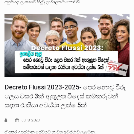
පසුගියදා ලංකාවේ සිදුවූ ලාබාලතම කොවිඩ්…
Decreto Flussi 2023-2025- පෙර නොවූ විරූ
ලෙස වසර 3ක් ඇතුලත විදෙස් කම්කරුවන්
සඳහා රැකියා අවස්ථා ලක්ෂ 5ක්
Jul 8, 2023
ඒ අතර උපස්ථාන සේවයට නැවත අවස්ථාව ලැබෙන…