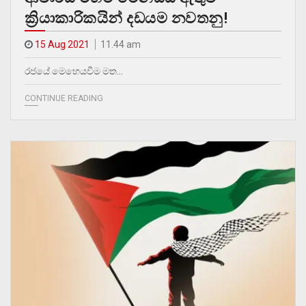
ක්‍රියාකාරිකයින් දඩයම නවතනු!
15 Aug 2021
11.44 am
රජයේ මෙහෙයවීම මත…
CONTINUE READING