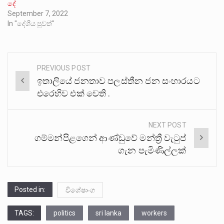
දේ
September 7, 2022
In "දේශීය පුවත්"
PREVIOUS POST
Post
ඉතාලියේ ජනතාව පලස්තීන ජන සංහාරයට
navigation
එරෙහිව එක් වෙති .
NEXT POST
ගම්මන්පිළගෙන් ආණ්ඩුවේ මන්ත්‍රී වැටුප්
ගැන පැමිණිල්ලක්
Posted in:
විශේෂාංග
TAGS:
politics
sri lanka
workers