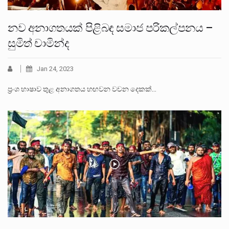
නව අනාගතයක් පිළිබඳ සමාජ පරිකල්පනය –
සුමිත් චාමින්ද
Jan 24, 2023
ප්‍රංශ භාෂාව තුළ අනාගතය හඟවන වචන දෙකක්…