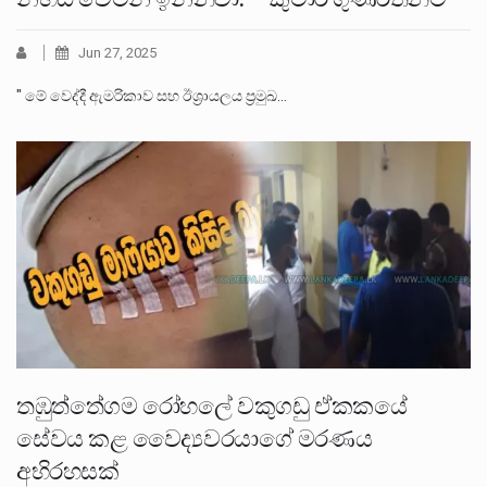
Jun 27, 2025
" මේ වෙද්දී ඇමරිකාව සහ ඊශ්‍රායලය ප්‍රමුඛ…
තඹුත්තේගම රෝහලේ වකුගඩු ඒකකයේ
සේවය කළ වෛද්‍යවරයාගේ මරණය
අභිරහසක්