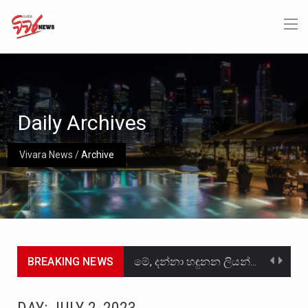
Daily Archives
Vivara News
/
Archive
BREAKING NEWS
මේ, දන්නා හඳුනන ලියන්නකුගේ නන්නාඳුනන අඩවියක සැරිසරා ලද ආස්වාදනීය මොහොතක සිංහාවලෝකනයකි .කෙටි කවියක දිගු බර…
වත්මන් ආණ්ඩුවේ ප්‍රධාන පාර්ශවකරුවා වන ජනතා විමුක්ති පෙරමුණේ කාලයක පටන් තිබුණු ප්‍රධාන සටන් පාඨයක් වූවේ…