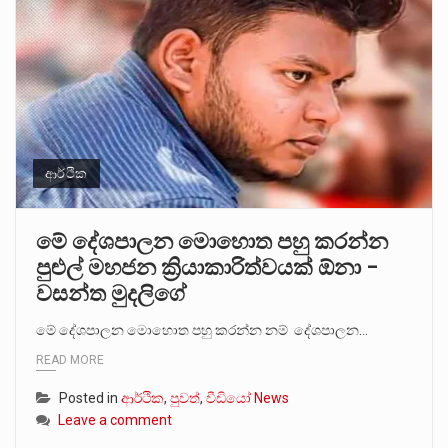
ආර්ථික
මේ දේශපාලන මොහොත පහු කරන්න
පුළුල් මහජන ක්‍රියාකාරිත්වයක් ඕනා –
වසන්ත මුදලිගේ
මේ දේශපාලන මොහොත පහු කරන්න නම් දේශපාලන…
READ MORE
Posted in
ආර්ථික
,
පුවත්
,
වීඩියෝ News
Leave a comment