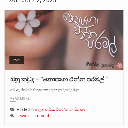
DAY:
JULY 2, 2023
සංවිධානාත්මක අපරාධකරුවකු වන ලොකු පැටිගේ ප්‍රධාන වෙඩික්කරු බවට සැක කරන ගිං ගඟේ ගිල්වා මරා දමා…
උපරිමාධිකරණ විනිශ්චයකාරවරුන්ගේ හා ඉන් පහළ විනිශ්චයකාරවරුන්ගේ විශ්‍රාම වයස දීර්ඝ කිරීම සඳහා සකස් කර ඇති විසිදෙවන…
බන්ධනාගාර රැදවියන් 1,021 දෙනෙකු ඉකුත් වසර පහක කාලය තුලදී (2020 ජනවාරි 01 සිට 2025 දෙසැම්බර්…
මහර බන්ධනාගාරයේ අද ඇතිවූ සිද්ධියෙන් තුවාල ලැබූ බව කියන රැඳවියන් ගණන ඉහළ ගොස් තිබේ. ඒ…
අගෝස්තු මස දෙවන ඉරිදා ලිට් රූම් සූම් සංවාදය පැවැත්වෙන්නේ "කතා කරන මහ වැව" නම් නකතාවක්…
කලා
ලාල් කාන්ත ඇමතිවරයා අධිකරණ විනිශ්චයකාරවරුන්ගේ විශ්‍රාම යෑමේ වයස සම්බන්ධයෙන් නිහඬව සිටින ලෙස තමාට දැනුම් දුන්…
ඔහු කවුද – “නොපාගා එන්න පරමල් “
2011 වසරේදී දේශපාලන හා මානව හිමිකම් ක්‍රියාකාරීන් වන ලලිත්කුමාර් වීරරාජ් සහ කුගන් මුරුගානන්දන් යාපනයේදී අතුරුදන්…
අර ඈතින් හිඳ හිනහෙන දැක හුරුපුරුදු ඔහු…
READ MORE
ගොවියන්ගේ ප්‍රශ්න, ධීවරයන්ගේ ප්‍රශ්න, සෞඛය ප්‍රශ්න, වැටු ප්‍ර්ශ්න, රැකියා විරහිත ප්‍රශ්න මේ සියලු ප්‍රශ්නවලට තනි…
Posted in
කලා
,
කවිය
,
විශේෂාංග
,
සිනමා
Leave a comment