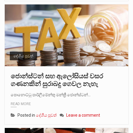
දේශීය පුවත්
ජොන්ස්ටන් සහ ඇලෝසියස් වසර
ගණනකින් සුරාබදු ගෙවල නැහැ
පොහොට්ටු පාර්ලිමේන්තු මන්ත්‍රී ජොන්ස්ටන්…
READ MORE
Posted in
දේශීය පුවත්
Leave a comment