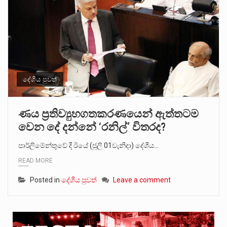
දේශීය පුවත්
ණය ප්‍රතිව්‍යුහගතකරණයෙන් ඇත්තටම
වෙන දේ දන්නේ ‘රනිල්’ විතරද?
පාර්ලිමේන්තුවේ දී ඊයේ (ජුලි 01වැනිදා) දේශීය…
READ MORE
Posted in
දේශීය පුවත්
Leave a comment