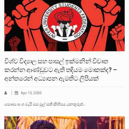
විශ්ව විද්‍යාල සහ පාසල් ඉක්මනින් විවෘත
කරන්න ආණ්ඩුවට ඇති තදියම මොකක්ද? –
අන්තරෙන් අධ්‍යාපන ඇමතිට ලිපියක්
Apr 15, 2020
සෞඛ්‍ය අංශ මැයි මස මුල් සති කිහිපය යනතුරුත්…