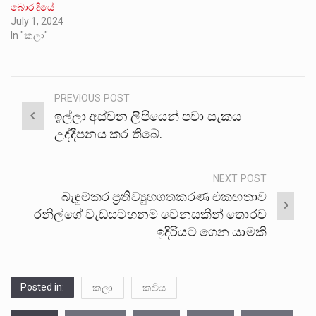
බොර දියේ
July 1, 2024
In "කලා"
PREVIOUS POST
Post
ඉල්ලා අස්වන ලිපියෙන් පවා සැකය
navigation
උද්දීපනය කර තිබේ.
NEXT POST
බැඳුම්කර ප්‍රතිව්‍යුහගතකරණ එකඟතාව
රනිල්ගේ වැඩසටහනම වෙනසකින් තොරව
ඉදිරියට ගෙන යාමකි
Posted in:
කලා
කවිය