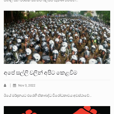
අපේ සල්ලි වලින් අපිට කෙළවීම
Nov 3, 2022
ඊයේ මර්දනයට එරෙහි ඒකාබද්ධ විරෝධතාවය අවස්ථාවේ…