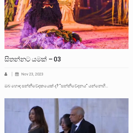
සිතන්නට යමක් – 03
Nov 23, 2023
ඔබ හොඳ සන්නිවේදකයෙක් ද? "සන්නිවේදනය" යන්නෙහි…