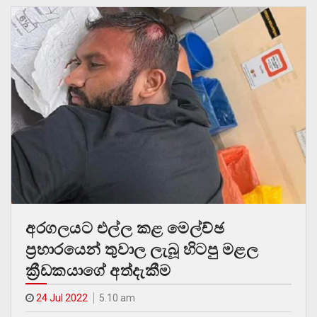
අරගලයට එල්ල කළ මෙල්ච්ඡ
ප්‍රහාරයෙන් තුවාල ලැබූ හිටපු මළල
ක්‍රීඩකයාගේ අත්දැකීම
24 Jul 2022
5.10 am