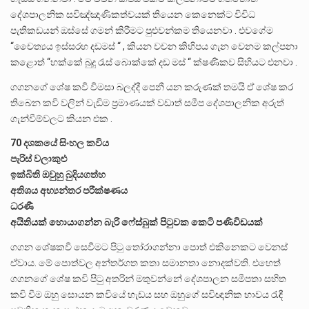
දේශපාලනික සවිඤ්ඤාණිකත්වයක් තියෙන කෙනෙක්ට විවිධ
පැතිකඩයන් ඔස්සේ ගමන් කිරීමට පුළුවන්කම තියෙනවා . එවගේම
“චෛත්‍යය ඉස්සරහ දඩමස් “ , කියන වචන කිහිපය ගැන වෙනම කල්පනා
කළොත් “හක්කේ බුදු රැස් බොක්කේ දඩ මස් “ ක්ෂණිකව සිහියට එනවා .
ගගනගේ ශේෂ කවි විමසා බලද්දී පෙනී යන කරුණක් තමයි ඒ ශේෂ කර
තිබෙන කවි වලින් වැඩිම ප්‍රමාණයක් වඩාත් සමීප දේශපාලනික අරුත්
ගැන්වීම්වලට කියන එක .
70 දශකයේ සිංහල කවිය
පැරිස් වලාකුළු
ඉක්බිති ඔවුහු බුදියගත්හ
අතිශය අභ්‍යන්තර පරීක්ෂණය
ධරණී
අයිතියක් හොයාගන්න බැරි ෆේස්බුක් පිටුවක කෙටි පණිවිඩයක්
ගගන ශේෂකවි සෙවීමට පිටු තෝරාගන්නා පොත් එකිනෙකට වෙනස්
ඒවාය. මේ පොත්වල අන්තර්ගත කතා සමානතා නොදක්වති. එහෙත්
ගගනගේ ශේෂ කවි පිටු අතරින් මතුවන්නේ දේශපාලන සමීපතා සහිත
කවි වීම ඔහු සොයන කවියේ හැඩය සහ ඔහුගේ සවිඥානික භාවය රැඳී