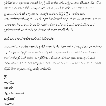
දරුවන්ගේ අභ්‍යාස පොත් වලදී මේ ශේෂ කවිය මුණගැහි තියෙනවා . ඒය
මනස වර්ධනය කිරීමේ අභ්‍යාසයක් ලෙසත් කණ්ඩායම් එක්ව කරන
ක්‍රියාකාරකමක් ලෙසත් පාසලේදී පත්තර පිටුවලින් ශේෂ කවි
හොයන්නට කියාදුන් බව ඒ ගැන විමසීමේදී දරුවන් මා සමග ප්‍රකාශ කළා
. ගගනගේ ශේෂ කවි ප්‍රවේශයත් සමඟ ශේෂ කවියක් සම්බන්ධයෙන්
උත්සාහයක් දරන්නට වුවමනාවක් පැන නැඟී තිබේ .
දැන් ගගනගේ ශේෂ කවියට පිවිසෙමු
බොහෝ දේ ශේෂ කොට ඉතිරි කොට තිබෙන සුළු වචන ප්‍රමාණය සමහර
තැන් වල පැටලුම් සහගත වී නිවැරදිව ගැලපුනේ නැතත් ජීවිතයේ කුමන
හෝ අත්දැකීමක් සමඟ ඒ ඉතිරි කර තිබෙන වචන ප්‍රමාණය අර්ථයක්
නිරූපණය කරන්නට පෙළඹෙනවා . එය අර්ථයට මගපෙන්වීමක් ඒ ශේෂ
පිටුව මත ඇදෙන චිත්‍රය සිදු කරනවා .
දිවි
උපාධිය
අතරමං
වැටුප් කොළඹ
කැම්පස්
ව්‍යාපාර