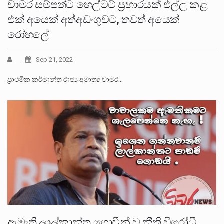
චාමර සම්පත්ට හෙල්මට් ප්‍රහාරයක් එල්ල කළ
එක් අයෙක් අත්අඩංගුවට, තවත් අයෙක්
රෝහලේ
Sep 21, 2022
ප්‍රාථමික කර්මාන්ත රාජ්‍ය අමාත්‍ය චාමර…
ඇමැති ලාල්කාන්ත ගොවීන් ව නීති විරෝධී