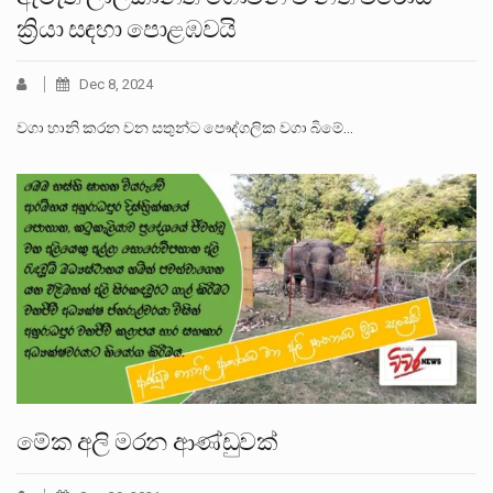
ක්‍රියා සඳහා පොළඹවයි
Dec 8, 2024
වගා හානි කරන වන සතුන්ට පෞද්ගලික වගා බිමේ…
මේක අලි මරන ආණ්ඩුවක්