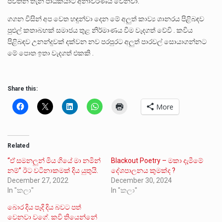
පවතින තැන පාඨකයාට අනාවරණය වෙනවා.
ගගන විසින් අප වෙත හඳුන්වා දෙන මේ අලුත් කාව්‍ය ශානරය පිළිබඳව
පුළුල් කතාබහක් සමාජය තුළ නිර්මාණය වීම වැදගත් වේවි . කවිය
පිළිබඳව උනන්දුවක් දක්වන නව පරපුරට අලුත් පාරවල් සොයාගන්නට
මේ පොත ඉතා වැදගත් එකකි .
Share this:
More
Related
“ඒ සමනලුන් මිය ගියේ මා නමින්
Blackout Poetry – මකා දැමීමේ
නම්” ඊට වටිනාකමක් දිය යුතුයි.
දේශපාලනය කුමක්ද ?
December 27, 2022
December 30, 2024
In "කලා"
In "කලා"
බොර දිය පෑදි දිය බවට පත්
වෙනවා වගේ. කවි තියෙන්නේ