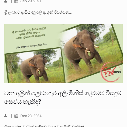
Sep 29, 2021
ශ්‍රී ලංකාව ආසියානු අලි ඇතුන් ජීවත්වන…
වන අලින් පලවාහැර අලි-මිනිස් ගැටුමට විසඳුම්
සෙවිය හැකිද?
Dec 23, 2024
විශාල ජන වරමක් සහිතව බලයට පැමිණි වත්මන්…