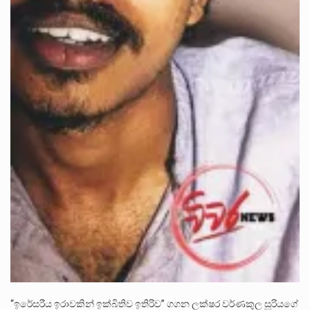
“ඉරේසරීය ඉරාවකින් ඉක්බිතිව ඉතිරිව” ගගන ලක්ෂර වර්ණකුල සූරියගේ