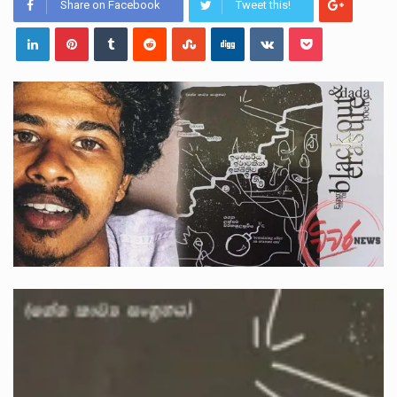
ලාල් කාන්ත ඇමතිවරයා අධිකරණ විනිශ්චයකාරවරුන්ගේ විශ්‍රාම යෑමේ වයස සම්බන්ධයෙන් නිහඬව සිටින ලෙස තමාට දැනුම් දුන්…
Share on Facebook
Tweet this!
2011 වසරේදී දේශපාලන හා මානව හිමිකම් ක්‍රියාකාරීන් වන ලලිත්කුමාර් වීරරාජ් සහ කුගන් මුරුගානන්දන් යාපනයේදී අතුරුදන්…
ගොවියන්ගේ ප්‍රශ්න, ධීවරයන්ගේ ප්‍රශ්න, සෞඛය ප්‍රශ්න, වැටු ප්‍ර්ශ්න, රැකියා විරහිත ප්‍රශ්න මේ සියලු ප්‍රශ්නවලට තනි…