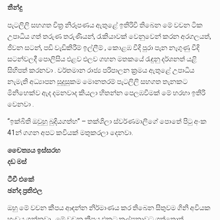
තීන්දු
පැටලිලි සහගත චිත්‍ර නිරූපණය ඇතුළේ ඉතිරිවී තිබෙන මේ වචන ටික
උපාධිය ගත් තරුණ තරුණියන්, රැකියාවක් වෙනුවෙන් කරන අරගලයත්,
ජීවන සටන්, පඩි වැඩිකිරීම් ඉල්ලීම් , කොළඹ වීදි පුරා පැන නැගුණු වීදි
සටන්වලදී පොලිසිය එළව එලව ගහන මතකයේ රැඳුනු දර්ශනත් යළි
සිහිපත් කරනවා . වර්තමාන රාජ්‍ය පරිපාලන ක්‍රමය ඇතුළේ උපාධිය
නැමැති අධ්‍යාපන සුදුසුකම මොනතරම් පැටලිලි සහගත තැනකට
මිනිහෙක්ව ඇද දමනවාද කියලා හිතන්න පෙලඹවීමක් මේ හරහා ඉතිරි
වෙනවා .
“ඉක්බිති ඔවුහු බුදියගත්හ” – තක්ශිලා ස්වර්ණමාලිගේ පොතේ පිටු අංක
41න් ගගන අපට කවියක් මතුකරලා දෙනවා.
චෛත්‍යය ඉස්සරහ
දඩ මස්
ටීවී එකේ
ඡන්ද ප්‍රතිඵල
ඔහු මේ වචන කීපය ආඳන්න නිර්මාණය කර තිබෙන සිතුවම ගිනි අවියක
හැඩය ගන්නවා . මේ වචන කීපය එකට කල්පනාවට ගත්තොත්