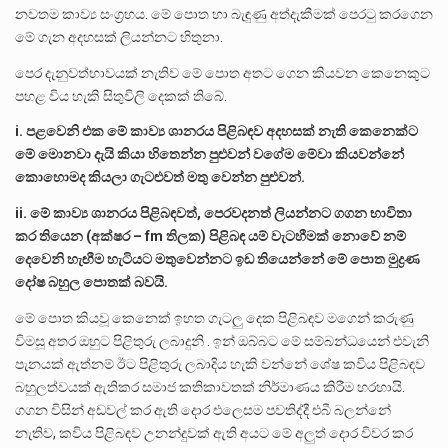
නවතම කාව්‍ය සංග්‍රහය. මේ පොත හා බැඳුණු අත්දැකීමක් පෙරටු කරගෙන
මේ ගැන අදහසක් ලියන්නට හිතුනා.
පෙර දැනුවත්භාවයක් නැතිව මේ පොත අතට ගෙන කියවන කෙනෙකුට
පහළ විය හැකි සිතුවිලි දෙකක් තිබේ.
i. පළවෙනි එක මේ කාව්‍ය ශානරය පිළිබඳව අදහසක් නැති කෙනෙක්ට
මේ මොනවා දැයි කියා හිතෙන්න පුළුවන් වගේම මේවා කියවන්නේ
කොහොමද කියලා ගැටළුවත් මතු වෙන්න පුළුවන්.
ii. මේ කාව්‍ය ශානරය පිළිබඳවත්, පෙරවදනත් ලියන්නට ගගන භාවිතා
කර තියෙන (අක්ෂර – fm තිලක) පිළිබඳ යම් වැටහීමක් නොවේ නම්
දෙවෙනි හැඟීම හැටියට මතුවෙන්නට ඉඩ තියෙන්නේ මේ පොත මුද්‍රණ
දෝෂ බහුල පොතක් බවයි.
මේ පොත කියවූ කෙනෙක් ඉහත ගැටලු දෙක පිළිබඳව මගෙන් කරුණු
විමසූ අතර ඔහුට පිළිතුරු ලබාදුනි . ඉන් ඔබ්බට මේ සම්බන්ධයෙන් එවැනි
පැනයක් ඇත්නම් ඊට පිළිතුරු ලබාදිය හැකි වන්නේ ශේෂ කවිය පිළිබඳව
බහුලත්වයක් ඇතිකර සමාජ කතිකාවතක් නිර්මාණය කිරීම හරහායි.
ගගන විසින් අඩවල් කර ඇති දොර එලෙසම පවතිද්දී එබී බලන්නේ
නැතිව, කවිය පිළිබඳව උනන්දුවක් ඇති අයට මේ අලුත් දොර විවර කර