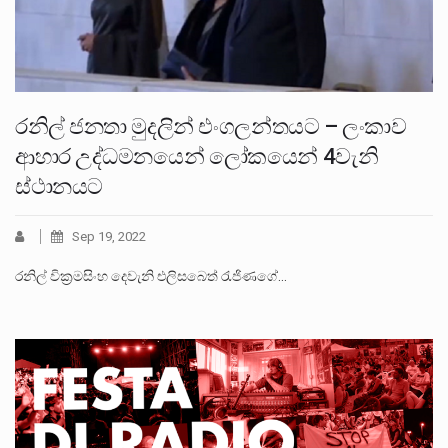
රනිල් ජනතා මුදලින් එංගලන්තයට – ලංකාව
ආහාර උද්ධමනයෙන් ලෝකයෙන් 4වැනි
ස්ථානයට
Sep 19, 2022
රනිල් වික්‍රමසිංහ දෙවැනි එලිසබෙත් රැජිණගේ…