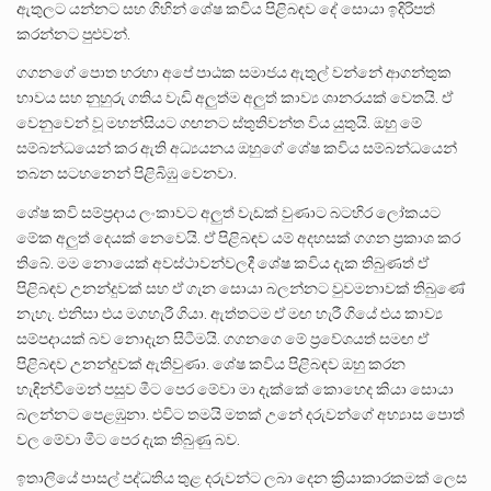
ඇතුලට යන්නට සහ ගිහින් ශේෂ කවිය පිළිබඳව දේ සොයා ඉදිරිපත්
කරන්නට පුළුවන්.
ගගනගේ පොත හරහා අපේ පාඨක සමාජය ඇතුල් වන්නේ ආගන්තුක
භාවය සහ නුහුරු ගතිය වැඩි අලුත්ම අලුත් කාව්‍ය ශානරයක් වෙතයි. ඒ
වෙනුවෙන් වූ මහන්සියට ගඟනට ස්තුතිවන්ත විය යුතුයි. ඔහු මේ
සම්බන්ධයෙන් කර ඇති අධ්‍යයනය ඔහුගේ ශේෂ කවිය සම්බන්ධයෙන්
තබන සටහනෙන් පිළිබිඹු වෙනවා.
ශේෂ කවි සම්ප්‍රදාය ලංකාවට අලුත් වැඩක් වුණාට බටහිර ලෝකයට
මේක අලුත් දෙයක් නෙවෙයි. ඒ පිළිබඳව යම් අදහසක් ගගන ප්‍රකාශ කර
තිබේ. මම නොයෙක් අවස්ථාවන්වලදී ශේෂ කවිය දැක තිබුණත් ඒ
පිළිබඳව උනන්දුවක් සහ ඒ ගැන සොයා බලන්නට වුවමනාවක් තිබුණේ
නැහැ. එනිසා එය මගහැරී ගියා. ඇත්තටම ඒ මඟ හැරී ගියේ එය කාව්‍ය
සම්පදායක් බව නොදැන සිටීමයි. ගගනගෙ මේ ප්‍රවේශයත් සමඟ ඒ
පිළිබඳව උනන්දුවක් ඇතිවුණා. ශේෂ කවිය පිළිබඳව ඔහු කරන
හැඳින්වීමෙන් පසුව මීට පෙර මේවා මා දැක්කේ කොහෙද කියා සොයා
බලන්නට පෙළඹුනා. එවිට තමයි මතක් උනේ දරුවන්ගේ අභ්‍යාස පොත්
වල මේවා මීට පෙර දැක තිබුණු බව.
ඉතාලියේ පාසල් පද්ධතිය තුළ දරුවන්ට ලබා දෙන ක්‍රියාකාරකමක් ලෙස