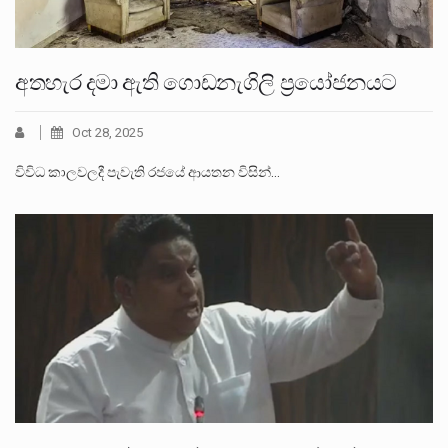
අතහැර දමා ඇති ගොඩනැගිලි ප්‍රයෝජනයට
Oct 28, 2025
විවිධ කාලවලදී පැවැති රජයේ ආයතන විසින්…