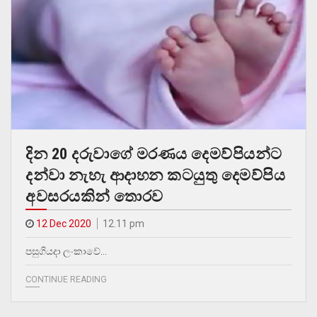
දින 20 දරුවාගේ මරණය දෙමව්පියන්ට
දන්වා නැහැ ආදාහන කටයුතු දෙමව්පිය
අවසරයකින් තොරව
12 Dec 2020
12.11 pm
පසුගියදා ලංකාවේ…
CONTINUE READING