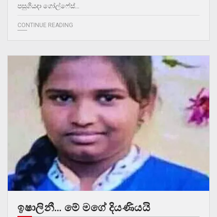
පසුගියදා ගෝල්ෆේස්…
CONTINUE READING
ඉෂාලිනී… මේ මගේ දියණියයි