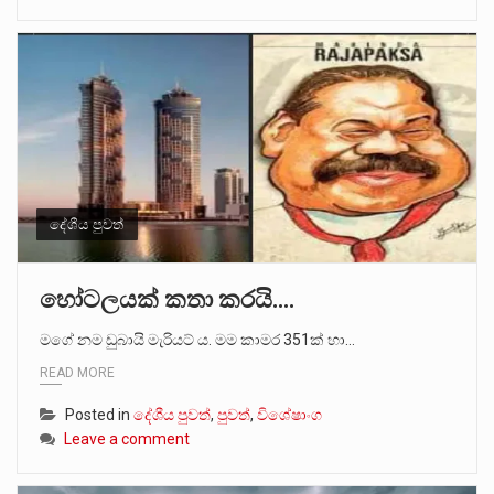
දේශීය පුවත්
හෝටලයක් කතා කරයි….
මගේ නම ඩුබායි මැරියට් ය. මම කාමර 351ක් හා…
READ MORE
Posted in
දේශීය පුවත්
,
පුවත්
,
විශේෂාංග
Leave a comment