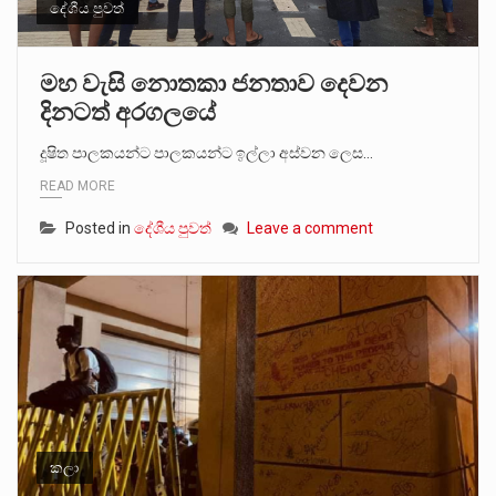
දේශීය පුවත්
මහ වැසි නොතකා ජනතාව දෙවන
දිනටත් අරගලයේ
දූෂිත පාලකයන්ට පාලකයන්ට ඉල්ලා අස්වන ලෙස…
READ MORE
Posted in
දේශීය පුවත්
Leave a comment
කලා