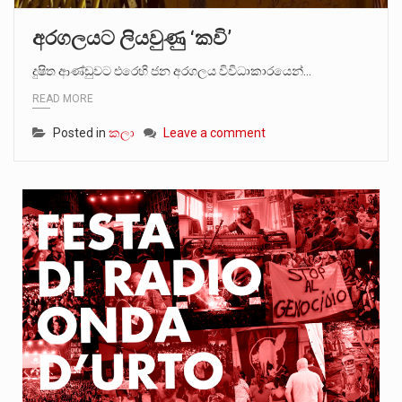
අරගලයට ලියවුණු ‘කවි’
දුෂිත ආණ්ඩුවට එරෙහි ජන අරගලය විවිධාකාරයෙන්…
READ MORE
Posted in
කලා
Leave a comment