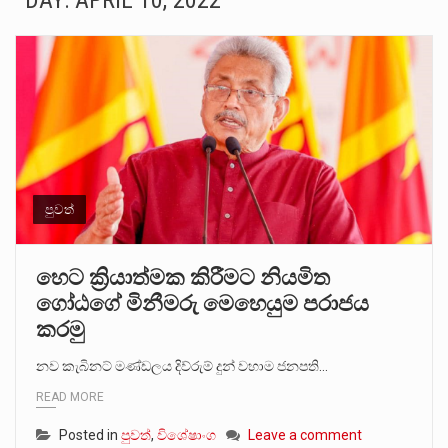
DAY:
APRIL 10, 2022
සංවිධානාත්මක අපරාධකරුවකු වන ලොකු පැටිගේ ප්‍රධාන වෙඩික්කරු බවට සැක කරන ගිං ගඟේ ගිල්වා මරා දමා…
උපරිමාධිකරණ විනිශ්චයකාරවරුන්ගේ හා ඉන් පහළ විනිශ්චයකාරවරුන්ගේ විශ්‍රාම වයස දීර්ඝ කිරීම සඳහා සකස් කර ඇති විසිදෙවන…
බන්ධනාගාර රැදවියන් 1,021 දෙනෙකු ඉකුත් වසර පහක කාලය තුලදී (2020 ජනවාරි 01 සිට 2025 දෙසැම්බර්…
මහර බන්ධනාගාරයේ අද ඇතිවූ සිද්ධියෙන් තුවාල ලැබූ බව කියන රැඳවියන් ගණන ඉහළ ගොස් තිබේ. ඒ…
අගෝස්තු මස දෙවන ඉරිදා ලිට් රූම් සූම් සංවාදය පැවැත්වෙන්නේ "කතා කරන මහ වැව" නම් නකතාවක්…
පුවත්
ලාල් කාන්ත ඇමතිවරයා අධිකරණ විනිශ්චයකාරවරුන්ගේ විශ්‍රාම යෑමේ වයස සම්බන්ධයෙන් නිහඬව සිටින ලෙස තමාට දැනුම් දුන්…
හෙට ක්‍රියාත්මක කිරීමට නියමිත
ගෝඨගේ මිනීමරු මෙහෙයුම පරාජය
2011 වසරේදී දේශපාලන හා මානව හිමිකම් ක්‍රියාකාරීන් වන ලලිත්කුමාර් වීරරාජ් සහ කුගන් මුරුගානන්දන් යාපනයේදී අතුරුදන්…
කරමු
ගොවියන්ගේ ප්‍රශ්න, ධීවරයන්ගේ ප්‍රශ්න, සෞඛය ප්‍රශ්න, වැටු ප්‍ර්ශ්න, රැකියා විරහිත ප්‍රශ්න මේ සියලු ප්‍රශ්නවලට තනි…
නව කැබිනට් මණ්ඩලය දිව්රුම් දුන් වහාම ජනපති…
READ MORE
Posted in
පුවත්
,
විශේෂාංග
Leave a comment