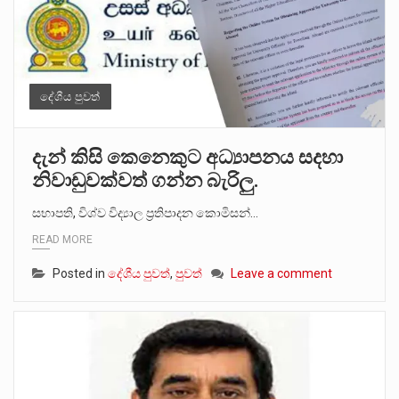
දේශීය පුවත්
දැන් කිසි කෙනෙකුට අධ්‍යාපනය සදහා
නිවාඩුවක්වත් ගන්න බැරිලු.
සභාපති, විශ්ව විද්‍යාල ප්‍රතිපාදන කොමිසන්…
READ MORE
Posted in
දේශීය පුවත්
,
පුවත්
Leave a comment