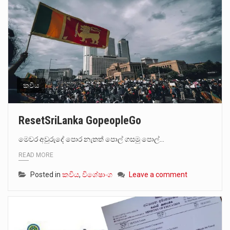
කවිය
ResetSriLanka GopeopleGo
මෙවර අවුරුදේ පොර නැතත් පොල් ගසමු පොල්…
READ MORE
Posted in
කවිය
,
විශේෂාංග
Leave a comment