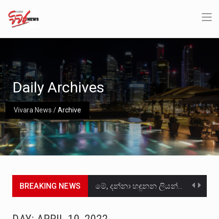
Daily Archives
Vivara News
/
Archive
BREAKING NEWS
මේ, දන්නා හඳුනන ලියන්නකුගේ නන්නාඳුනන අඩවියක සැරිසරා ලද ආස්වාදනීය මොහොතක සිංහාවලෝකනයකි .කෙටි කවියක දිගු බර…
වත්මන් ආණ්ඩුවේ ප්‍රධාන පාර්ශවකරුවා වන ජනතා විමුක්ති පෙරමුණේ කාලයක පටන් තිබුණු ප්‍රධාන සටන් පාඨයක් වූවේ…