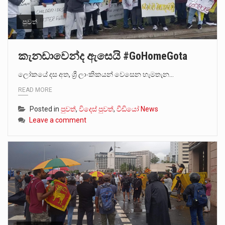
පුවත්
කැනඩාවෙන්ද ඇසෙයි #GoHomeGota
ලෝකයේ දස අත, ශ්‍රී ලාංකිකයන් වෙසෙන හැමතැන…
READ MORE
Posted in
පුවත්
,
විදෙස් පුවත්
,
වීඩියෝ News
Leave a comment