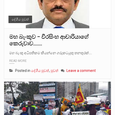
දේශීය පුවත්
මහ බැංකුව – වීරසිංහ ආචාරියාගේ
කෙරුවාව…….
මහ බැංකු අධිපතිකම කියන්නෙ ගරුකටයුතු තනතුරක්.…
READ MORE
Posted in
දේශීය පුවත්
,
පුවත්
Leave a comment