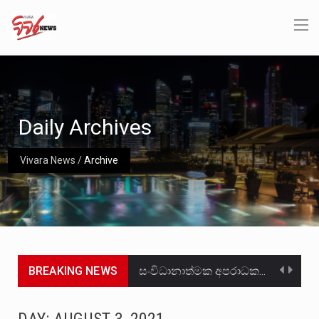
Daily Archives
Vivara News
/
Archive
BREAKING NEWS
සංවිධානාත්මක අපරාධකරුවකු වන ලොකු පැටිගේ ප්‍රධාන වෙඩික්කරු බවට සැක කරන ගිං ගඟේ ගිල්වා මරා දමා…
උපරිමාධිකරණ විනිශ්චයකාරවරුන්ගේ හා ඉන් පහළ විනිශ්චයකාරවරුන්ගේ විශ්‍රාම වයස දීර්ඝ කිරීම සඳහා සකස් කර ඇති විසිදෙවන…