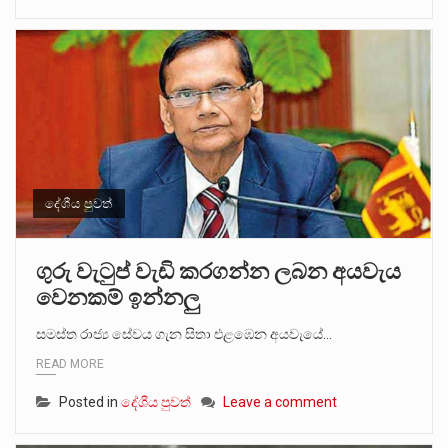
දේශීය පුවත්
ගුරු වැටුප් වැඩි කරගන්න ලබන අයවැය
වෙනකම් ඉන්නලු
සමස්ත රාජ්‍ය සේවය ගැන සිතා එළඹෙන අයවැයේ…
READ MORE
Posted in
දේශීය පුවත්
Leave a comment