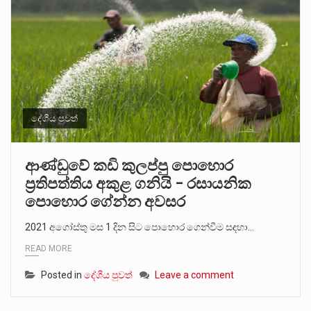
දේශීය පුවත්
ආණ්ඩුවේ කඩි කුලප්පු පොහොර
ප්‍රතිපත්තිය අකුළ ගනියි – රසායනික
පොහොර ගේන්න අවසර
2021 අගෝස්තු මස 1 දින සිට පොහොර ගෙන්වීම සඳහා…
READ MORE
Posted in
දේශීය පුවත්
Leave a comment