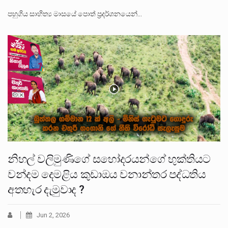
පහුගිය සාහිත්‍ය මාසයේ පොත් ප්‍රදර්ශනයෙන්…
නිහල් වලිමුණිගේ සහෝදරයන්ගේ භුක්තියට
වන්දම දෙමළිය කුඩාඔය වනාන්තර පද්ධතිය
අතහැර දැමුවාද ?
Jun 2, 2026