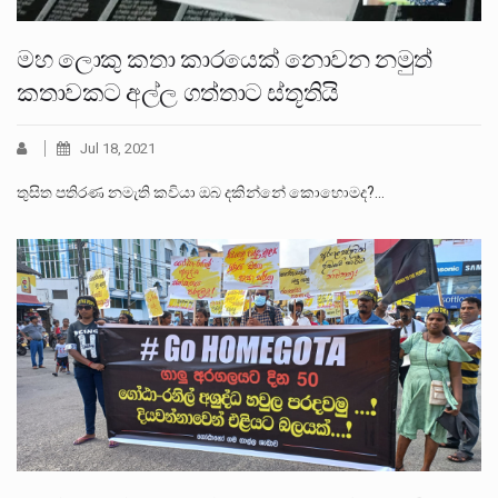
මහ ලොකු කතා කාරයෙක් නොවන නමුත්
කතාවකට අල්ල ගත්තාට ස්තූතියි
Jul 18, 2021
තුසිත පතිරණ නමැති කවියා ඔබ දකින්නේ කොහොමද?…