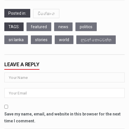
Posted in:
විශේෂාංග
TAGS:
featured
news
politics
sri lanka
stories
world
නුවන් තොටවත්ත
LEAVE A REPLY
Save my name, email, and website in this browser for the next
time I comment.