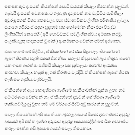
කෙනෙකුට දාසයක් කියන්නේ පොඩි වයසක් කියලා හිතෙන්න පුලුවන්.
හැබැයි දාසයක් වෙනකොට ගැහැණු දරුවෙක් නම් වැඩිවිය පැමිණිලා
අවුරුදු පහක් විතර ගතවෙලා. එයා ස්වාභාවිකව ලිංගික පරිණතිය ලබලා.
එයාගෙ ශරීරය ඒ සඳහා සූදානම් සහ හෝමෝන නිසා එයා විරුද්ධ
ලිංගිකයින් කෙරෙහි ( අපි පොඩ්ඩකට සමලිංගිකත්වය අමතක කරමු.
සැලකියයුතු සාදකයක් වුණත් ) ආකර්ෂනය වෙන්න පටන් අරගෙන.
එහෙම නම් මේ සිද්ධිය , ඒ කියන්නේ මරණය සිදුවෙලා තියෙන්නේ
ඇගේ තීරණය වැරදි එකක් වීම නිසා. සරලව කිවුවොත් ඇය හිතුවා තමන්
යන ගමන ආරක්ෂා සහිතයි කියලා සහ පුද්ගලයා තමන්ව ආරක්ෂා
කරනවා කියලා. නමුත් ඈ ගත් තීරණය වැරදියි. ඒ කියන්නේ ඇගේ තීරණ
ගැණීමේ හැකියාව දුර්වලයි.
ඒ කියන්නේ ඇය හොඳ තීරණ ගැණීමේ හැකියාවකින් යුක්ත උනා නම්
මේ මරණය වෙන්නේ නෑ. ඒ කියන්නේ දරුවන් ගේ තීරණ ගැණීමේ
හැකියාව දියුණු වුනා නම් මෙ වර්ගයේ සිද්ධි අඩු කරගන්න පුලුවන්.
වෙලා තියෙන්නේ අපි ඔය කියන අවුරුදු දාසයේ සීමාව දමාගත්තට අවුරුදු
දාසයක් අපි එක්ක ඉන්න දරුවාට අවුරුදු දාසයවෙද්දීත් මේ ටික අවබෝධ
කරලා දෙන්න අපි අපොහොසත් වෙලා තියෙනවා.