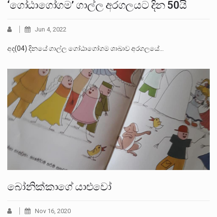
‘ගෝඨාගෝගම’ ගාල්ල අරගලයට දින 50යි
Jun 4, 2022
අද(04) දිනයේ ගාල්ල ගෝඨාගෝගම ශාඛාව අරගලයේ…
බෝනික්කාගේ යාළුවෝ
Nov 16, 2020