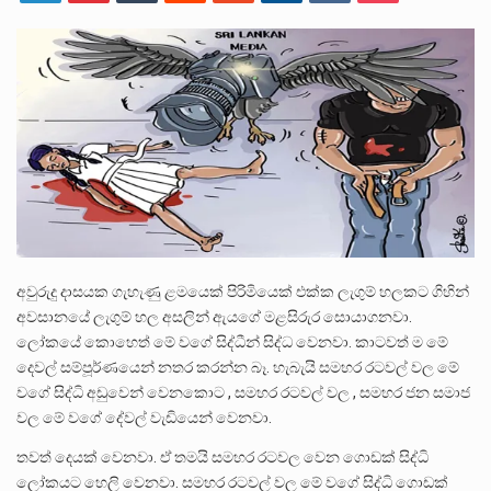
ලාල් කාන්ත ඇමතිවරයා අධිකරණ විනිශ්චයකාරවරුන්ගේ විශ්‍රාම යෑමේ වයස සම්බන්ධයෙන් නිහඬව සිටින ලෙස තමාට දැනුම් දුන්…
2011 වසරේදී දේශපාලන හා මානව හිමිකම් ක්‍රියාකාරීන් වන ලලිත්කුමාර් වීරරාජ් සහ කුගන් මුරුගානන්දන් යාපනයේදී අතුරුදන්…
ගොවියන්ගේ ප්‍රශ්න, ධීවරයන්ගේ ප්‍රශ්න, සෞඛය ප්‍රශ්න, වැටු ප්‍ර්ශ්න, රැකියා විරහිත ප්‍රශ්න මේ සියලු ප්‍රශ්නවලට තනි…
අවුරුදු දාසයක ගැහැණු ළමයෙක් පිරිමියෙක් එක්ක ලැගුම් හලකට ගිහින්
අවසානයේ ලැගුම් හල අසලින් ඇයගේ මළසිරුර සොයාගනවා.
ලෝකයේ කොහෙත් මේ වගේ සිද්ධීන් සිද්ධ වෙනවා. කාටවත් ම මේ
දෙවල් සම්පූර්ණයෙන් නතර කරන්න බෑ. හැබැයි සමහර රටවල් වල මේ
වගේ සිද්ධි අඩුවෙන් වෙනකොට , සමහර රටවල් වල , සමහර ජන සමාජ
වල මේ වගේ දේවල් වැඩියෙන් වෙනවා.
තවත් දෙයක් වෙනවා. ඒ තමයි සමහර රටවල වෙන ගොඩක් සිද්ධි
ලෝකයට හෙලි වෙනවා. සමහර රටවල් වල මේ වගේ සිද්ධි ගොඩක්