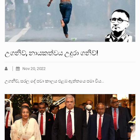
උගනිව්, නායකත්වය උදුරා ගනිව්!
Nov 20, 2022
උගනිව්, සරල දේ පවා කාලය එළඹ ඇත්තයෙ පමා විය…