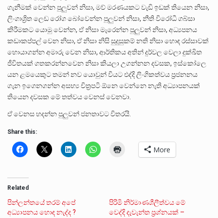
ගැනීමක් වෙන්න පුලුවන් නිසා, මව් මරණයකට වැඩි ඉඩක් තියෙන නිසා,
ලිංගාශ්‍රිත ලෙඩ රෝග බෝවෙන්න පුලුවන් නිසා, නීති විරෝධී ගබ්සා
කිරීමකට යොමු වෙන්න, ඒ නිසා මැරෙන්න පුලුවන් නිසා, අධ්‍යපනය
කඩාකප්පල් වෙන නිසා, ඒ නිසා නිසි සුදුසුකම් නති නිසා හොඳ රස්සාවක්
හොයාගන්න අමාරු වෙන නිසා, ආර්තිකය අතින් දුර්වල වෙලා දුක්ඛිත
ජීවිතයක් ගතකරන්නවෙන නිසා කියලා උගන්නන දවසක, ඉස්කෝලෙ
යන ළමයෙකුට තමන් නව යොවුන් වියට එද්දි ලිංගිකත්වය ප්‍රජනනය
ගැන ඉගෙනගන්න අසභ්‍ය චිත්‍රපටි ඕනෙ වෙන්නෙ නැති අධ්‍යාපනයක්
තියෙන දවසක මේ තත්වය වෙනස් වෙනවා.
ඒ වෙනස හදන්න පුලුවන් ජනතාවට විතරයි.
Share this:
More
Related
පින්ලන්තයේ තරම් අපේ
පිරිමි නිර්මාණශීලීත්වය මේ
අධ්‍යාපනය හොඳ නැද්ද ?
වෙද්දි දැවැන්ත ප‍්‍රශ්නයක් –