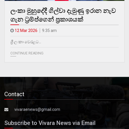
ලංකා මුහුදේදී ගිල්වා දැමුණු ඉරාන නැව
ගැන ට්‍රම්ප්ගෙන් ප්‍රකාශයක්
12 Mar 2026
9.35 am
ශ්‍රී ලංකා වෙරළට…
CONTINUE READING
Contact
vivaraenews@gmail.com
Subscribe to Vivara News via Email