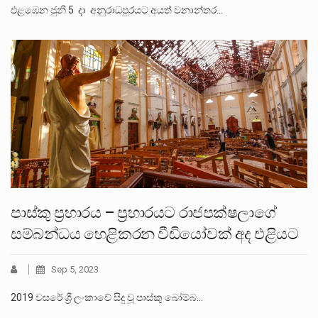
එළඹෙන ජුනි 5 දා අනුරාධපුරයට අයත් වනාන්තර…
පාස්කු ප්‍රහාරය – ප්‍රහාරයට රාජපක්ෂලාගේ
සම්බන්ධය හෙළිකරන වීඩියෝවක් අද එළියට
Sep 5, 2023
2019 වසරේ ශ්‍රී ලංකාවේ සිදු වූ පාස්කු බෝම්බ…