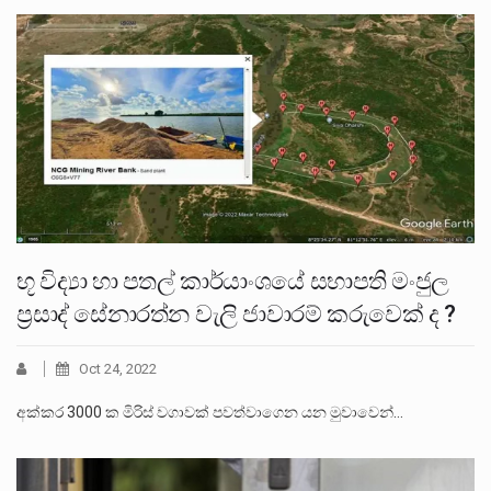
භූ විද්‍යා හා පතල් කාර්යාංශයේ සභාපති මංජුල
ප්‍රසාද් සේනාරත්න වැලි ජාවාරම් කරුවෙක් ද ?
Oct 24, 2022
අක්කර 3000 ක මිරිස් වගාවක් පවත්වාගෙන යන මුවාවෙන්…