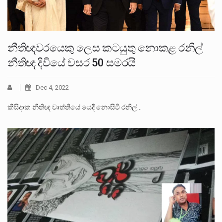
නීතිඥවරයෙකු ලෙස කටයුතු නොකළ රනිල්
නීතිඥ දිවියේ වසර 50 සමරයි
Dec 4, 2022
කිසිදාක නීතිඥ වෘත්තියේ යෙදී නොසිටි රනිල්…