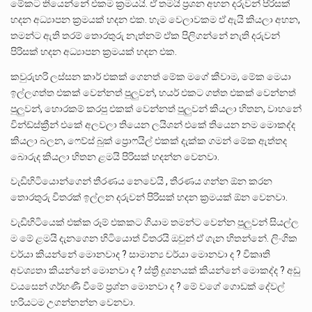
මේකට තියෙන්නේ එකම ක්‍රමයයි. ඒ තමයි ප්‍රශන අහන දරුවන් පිරිසක්
හදන අධ්‍යාපන ක්‍රමයක් හදන එක. හැම වෙලාවකම ඒ ඇයි කියලා අහන,
තමන්ට ඇති තරම් තොරතුරු නැත්නම් ඒක පිලිගන්නේ නැති දරුවන්
පිරිසක් හදන අධ්‍යාපන ක්‍රමයක් හදන එක.
කවුරුහරි ලස්සන කාර් එකක් ගෙනත් මේක මගේ කීවාම, මේක මෙයා
ඉල්ලගත්ත එකක් වෙන්නත් පුලුවන්, හයර් එකට ගත්ත එකක් වෙන්නත්
පුලුවන්, හොරකම් කරපු එකක් වෙන්නත් පුලුවන් කියලා හිතන, වාහනේ
වින්ඩ්ස්ක්‍රීන් එකේ අලවලා තියෙන ලයිශන් එකේ තියෙන නම මොකද්ද
කියලා බලන, ෆෙව්ස් බුක් ප්‍රොෆයිල් එකක් දැක්ක ගමන් මේක ඇත්තද
බොරුද කියලා හිතන ළමයි පිරිසක් හදන්න වෙනවා.
වැඩිහිටියොන්ගෙන් තීරණය නෙවෙයි , තීරණය ගන්න ඕන කරන
තොරතුරු විතරක් ඉල්ලන දරුවන් පිරිසක් හදන ක්‍රමයක් ඕන වෙනවා.
වැඩිහිටියෙක් එක්ක රූම් එකකට ගියාම තමන්ට වෙන්න පුලුවන් සියල්ල
ම මේ ළමයි දැනගෙන හිටියොත් විතරයි ඔවුන් ඒ ගැන හිතන්නේ. ලිංගික
චර්යා කියන්නේ මොනවාද ? සාමාන්‍ය චර්යා මොනවා ද ? විකෘති
අවශ්‍යතා කියන්නේ මොනවා ද ? ස්ත්‍රී දූශනයක් කියන්නේ මොකද්ද ? අඩු
වයසෙන් ගර්භණී වීමේ ප්‍රශ්න මොනවා ද ? මේ වගේ ගොඩක් දේවල්
හරියටම උගන්නන්න වෙනවා.