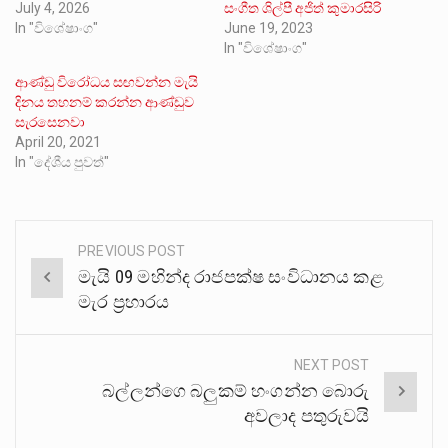
July 4, 2026
සංගීත ශිල්පී අජිත් කුමාරසිරි
In "විශේෂාංග"
June 19, 2023
In "විශේෂාංග"
ආණ්ඩු විරෝධය සඟවන්න මැයි
දිනය තහනම් කරන්න ආණ්ඩුව
සැරසෙනවා
April 20, 2021
In "දේශීය පුවත්"
PREVIOUS POST
Post
මැයි 09 මහින්ද රාජපක්ෂ සංවිධානය කළ
navigation
මැර ප්‍රහාරය
NEXT POST
බල්ලන්ගෙ බලුකම් හංගන්න බොරු
අවලාද පතුරුවයි