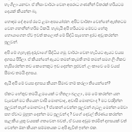
හැංගිලා යනවා. ඒ නිසා වාර්ථා වෙන අපරාධ ගණනින් විතරක් හරියටම
දෙයක් කියන්න බෑ.
හොඳම දේ අපේ රටේ ළමා අපයෝජන. අපිට වාර්තා වෙන්නේ ඇත්තටම
වෙන ගනනින් හරිම ටිකයි. හැබැයි අපි හරියටම මේවට හේතු
හොයාගෙන ඒව ඉවත් කලොත් මේ සිද්ධි සෑහෙන දුරට අඩු කරන්න
පුලුවන්.
අපි මේ ගැහැණු දරුවාගේ සිද්ධිය ගමු. වාර්ථා වෙන හැටියට ඇයට වයස
දහසය පිරිලා. ඒ කියන්නේ ඇයට තමන් කැමති නම් තමන් සමග ලිංගිකව
හැසිරෙන්න තව කෙනෙකුට ඉඩ දෙන්න පුළුවන්. ලංකාවෙ මේ වයස්
සීමාව තමයි දහසය.
ඇයි අපි මේ වයස දහසය කියන සීමාව නම් කරලා තියෙන්නේ?
ඒකට හේතුව තමයි ළමයෙක් ට හිතලා බලලා , මම මේ කරන්න යන
වැඩෙන් මට තියෙන වාසි මොනවාද , අවාසි මොනවා ද ? මට වරදින්න
පුලුවන් තැන් මොනවා ද ? ඒකෙන් වෙන්න පුලුවන් ගැටලු මෙන්න මේවා
සහ ඒවාට මුහුන දෙන්න මට පුලුවන් ද ? වගේ දෙවල් තීරණය කරන්න
සැලකිය යුතු වයසක් ගතවෙන බවත් , ඒ වයස අඩුම තරමින් දහසයක් වත්
වෙන්න ඕන කියන සම්මතයක ට අපි ඇවිත් ඉන්න එක.