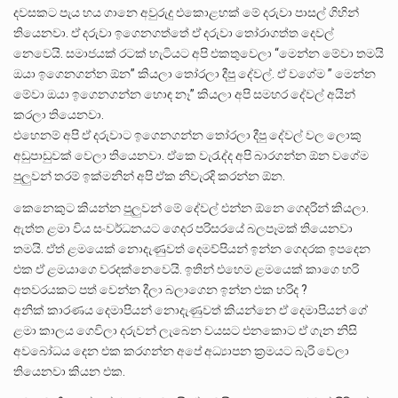
දවසකට පැය හය ගානෙ අවුරුදු එකොළහක් මේ දරුවා පාසල් ගිහින්
තියෙනවා. ඒ දරුවා ඉගෙනගත්තේ ඒ දරුවා තෝරාගත්ත දෙවල්
නෙවෙයි. සමාජයක් රටක් හැටියට අපි එකතුවෙලා “මෙන්න මේවා තමයි
ඔයා ඉගෙනගන්න ඕන” කියලා තෝරලා දීපු දේවල්. ඒ වගේම ” මෙන්න
මේවා ඔයා ඉගෙනගන්න හොඳ නෑ” කියලා අපි සමහර දේවල් අයින්
කරලා තියෙනවා.
එහෙනම් අපි ඒ දරුවාට ඉගෙනගන්න තෝරලා දීපු දේවල් වල ලොකු
අඩුපාඩුවක් වෙලා තියෙනවා. ඒකෙ වැරැද්ද අපි බාරගන්න ඕන වගේම
පුලුවන් තරම් ඉක්මනින් අපි ඒක නිවැරදි කරන්න ඕන.
කෙනෙකුට කියන්න පුලුවන් මේ දේවල් එන්න ඕනෙ ගෙදරින් කියලා.
ඇත්ත ළමා විය සංවර්ධනයට ගෙදර පරිසරයේ බලපෑමක් තියෙනවා
තමයි. ඒත් ළමයෙක් නොදැණුවත් දෙමව්පියන් ඉන්න ගෙදරක ඉපදෙන
එක ඒ ළමයාගෙ වරදක්නෙවෙයි. ඉතින් එහෙම ළමයෙක් කාගෙ හරි
අතවරයකට පත් වෙන්න දීලා බලාගෙන ඉන්න එක හරිද ?
අනික් කාරණය දෙමාපියන් නොදැණුවත් කියන්නෙ ඒ දෙමාපියන් ගේ
ළමා කාලය ගෙවිලා දරුවන් ලැබෙන වයසට එනකොට ඒ ගැන නිසි
අවබෝධය දෙන එක කරගන්න අපේ අධ්‍යාපන ක්‍රමයට බැරි වෙලා
තියෙනවා කියන එක.