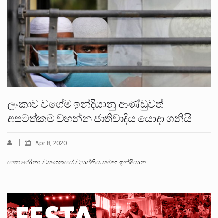
ලංකාව වගේම ඉන්දියානු ආණ්ඩුවත්
අසමත්කම වහන්න ජාතිවාදිය යොදා ගනියි
Apr 8, 2020
කොරෝනා වසංගතයේ ව්‍යාප්තිය සමඟ ඉන්දියානු…