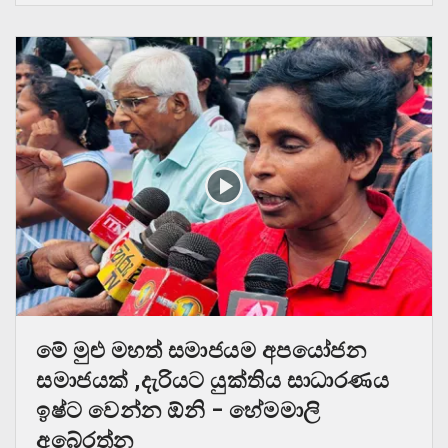
මේ මුළු මහත් සමාජයම අපයෝජන
සමාජයක් ,දැරියට යුක්තිය සාධාරණය
ඉෂ්ට වෙන්න ඕනි – හේමමාලි
අබේරත්න