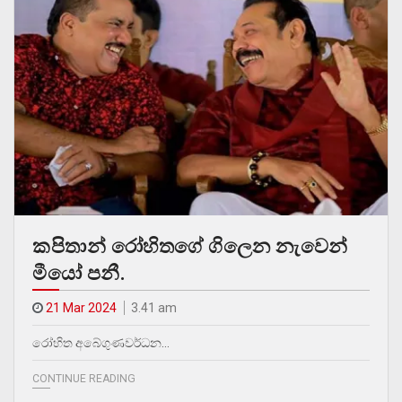
කපිතාන් රෝහිතගේ ගිලෙන නැවෙන්
මීයෝ පනී.
21 Mar 2024
3.41 am
රෝහිත අබේගුණවර්ධන…
CONTINUE READING