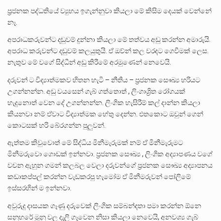
ප්‍රජනක පද්ධතියේ ව්‍යුහය ඉගැන්නුවා කියලා මේ කිසිම දෙයක් වෙන්නේ
නෑ.
අපරාධකරුවන්ට දඬුවම් දුන්නා කියලා මේ තත්වය අඩු කරන්න අමාරුයි.
අපරාධ කරුවන්ට දඬුවම් කලයුතුයි. ඒ ඔව්න් කල වරදට ගෙවීමක් ලෙස.
නැතුව මේ වගේ සිද්ධීන් අඩු කිරීමේ අරමුණෙන් නෙවෙයි.
දරුවන් ට විද්‍යාත්මකව හිතන හැටි – නීතිය – ප්‍රජනක සෞඛ්‍ය හරියට
උගන්නන්න. අඩු වයසෙන් ගැබ් ගත්තොත් , ලිංගාශ්‍රිත රෝගයක්
හැදුනොත් වෙන දේ උගන්නන්න. ලිංගික හැසිරීම් කල් දාන්න කියලා
කියනවා නම් ඒවාට විද්‍යාත්මක හේතු දෙන්න. එතකොට ඔවුන් ගෙන්
කොටසක් හරි බේරගන්න පුලුවන්.
ඇත්තම කිවුවොත් මේ සිද්ධිය මිනීමැරුමක් නම් ඒ මිනීමැරුමට
මිනීමරුවො ගොඩක් ඉන්නවා. ප්‍රජනක සෞඛ්‍ය , ලිංගික අද්‍යාපණය වගේ
වචන ඇහුන ගමන් කලබල වෙලා දරුවන්ගේ ප්‍රජනක සෞඛ්‍ය අද්‍යාපනය
කඩාකප්පල් කරන්න වැඩකරපු හැමෝම ඒ මිනීමරුවන් පෝලිමේ
ඉස්සරහින් ම ඉන්නවා.
අවුරුදු දාසයක ගෑණු දරුවෙක් ලිංගික සම්බන්දතා පමා කරන්න ඕනෙ
සනුහරේ මූනු වල දැලි ගෑවෙන නිසා කියලා නෙවෙයි, අනවශ්‍ය ගැබ්