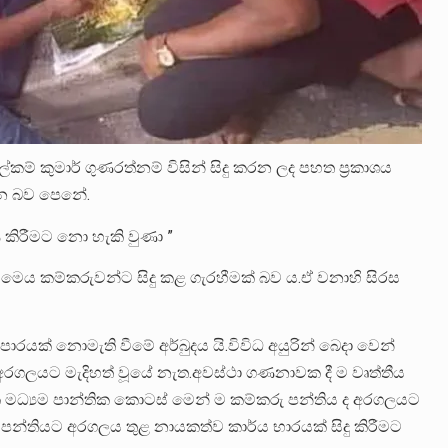
කම් කුමාර් ගුණරත්නම් විසින් සිදු කරන ලද පහත ප්‍රකාශය
බෙන බව පෙනේ.
කිරීමට නො හැකි වුණා ”
ෙය කම්කරුවන්ට සිදු කළ ගැරහීමක් බව ය.ඒ වනාහි සිරස
ාපාරයක් නොමැති වීමේ අර්බුදය යි.විවිධ අයුරින් බෙදා වෙන්
අරගලයට මැදිහත් වූයේ නැත.අවස්ථා ගණනාවක දී ම වෘත්තීය
ගරික මධ්‍යම පාන්තික කොටස් මෙන් ම කම්කරු පන්තිය ද අරගලයට
පන්තියට අරගලය තුළ නායකත්ව කාර්ය භාරයක් සිදු කිරීමට