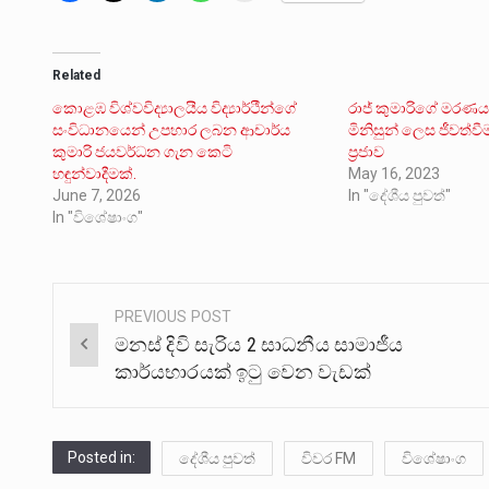
Related
කොළඹ විශ්වවිද්‍යාලයීය විද්‍යාර්ථීන්ගේ
රාජ් කුමාරිගේ මරණය
සංවිධානයෙන් උපහාර ලබන ආචාර්ය
මිනිසුන් ලෙස ජීවත්වී
කුමාරි ජයවර්ධන ගැන කෙටි
ප්‍රජාව
හඳුන්වාදීමක්.
May 16, 2023
June 7, 2026
In "දේශීය පුවත්"
In "විශේෂාංග"
PREVIOUS POST
Post
මනස් දිවි සැරිය 2 සාධනීය සාමාජීය
navigation
කාර්යභාරයක් ඉටු වෙන වැඩක්
Posted in:
දේශීය පුවත්
විවර FM
විශේෂාංග