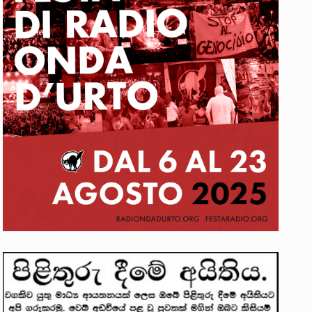
රීම සඳහා සකස් කර ඇති විසිදෙවන…
සැම්බර්…
. ඒ…
වක්…
 සිටින ලෙස තමාට දැනුම් දුන්…
ානන්දන් යාපනයේදී අතුරුදන්…
ු ප්‍රශ්නවලට තනි…