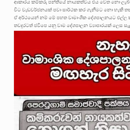
ආකාරය කම්කරු පන්තියේ නායකත්වය එය වෙත නො ලැබීමට
විට වැඩවර්ජනයක් පවා සාර්ථක කර ගැනීමට නො හැකි තත්ත
ඒ අර්ථයෙන් නම් මේ පහත වාමාංශික දේශපාලනයට එල්ල ක
තවදුරටත් ජවිපෙ යනු වාම දේශපාලන ව්‍යාපාරයක් ලෙස සැල