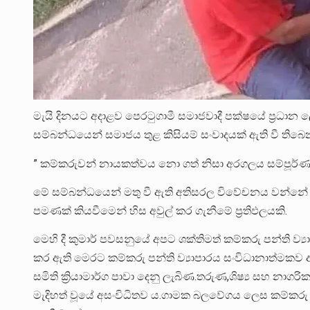
මැයි දිනයට අදාළව පෙරටුගාමී සමාජවාදී පක්ෂයේ ප්‍රධාන ලේ
සම්බන්ධයෙන් සමාජය තුළ කිසියම් සංවාදයක් ඇති වී ති
” කම්කරුවන් නායකත්වය නො ගත් නිසා අරගලය සම්පූර්ණ 
මේ සම්බන්ධයෙන් මතු වී ඇති අතිසරල විවේචනය වන්නේ ම
පමණක් කියවීමෙන් හිස අවුල් කර ගැනීමේ ප්‍රතිඵලයකි.
මෙහි දී කුමාර් පවසනුයේ අපට ශක්තිමත් කම්කරු පන්ති ව්‍ය
කර ඇති මෙරට කම්කරු පන්ති ව්‍යාපාරය සංවිධානාත්මකව 
සමිති ක්‍රියාමාර්ග පාවා දෙනු ලැබිණ.තරුණ,ශිෂ්‍ය සහ නා
මැදිහත් වූයේ අසංවිධිතව ය.ගාමක බලවේගය ලෙස කම්කරු 