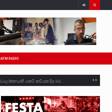
RAFM RADIO
ාවලෝකනයකි .කෙටි කවියක දිගු බර…
ාන සටන් පාඨයක් වූවේ…
්වා මරා දමා…