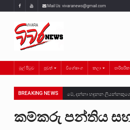
Mail Us:
vivaranews@gmail.com
මුල් පිටුව
පුවත්
විශේෂාංග
කලා
පාරිසරි
BREAKING NEWS
මේ, දන්නා හඳුනන ලියන්නකුග
වත්මන් ආණ්ඩුවේ ප්‍රධාන පාර්
කම්කරු පන්තිය ස
සංවිධානාත්මක අපරාධකරුවකු ව