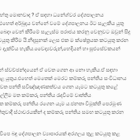
මේ හේතු මොනවාද ? ඒ සඳහා ධනේශ්වර දේශපාලනය
.එහෙත් අර්බුදය වන්නේ වමේ දේශපාලනය ඊට සැලකිය යුතු
 බෙදා වෙන් කිරීමේ සැලැස්ම පරාජය කරනු වෙනුවට ඔවුන් සිදු
ුතු කිරීම යි.නිදසුනක් ලෙස එක ම ක්ෂේත්‍රයක කටයුතු කරන
 දැක්විය හැකිය.වෛද්‍යවරුන්,හෙදියන් හා සුළුසේවකයන්
ුන් ස්වච්ඡන්දයෙන් ඒ වෙත ගෙන ආ නො හැකිය.ඒ සඳහා
 කළ යුතුය.එහෙත් මෙතෙක් මෙරට කම්කරු පන්තිය සංවිධානය
ය වෙත පන්ති සවිඤ්ඤාණකත්වය ගෙන යෑමට කටයුතු කළේ
්ලීම මත කම්කරු පන්තිය රැඳවීමේ වෘත්තීය
 වෙත කම්කරු පන්තිය රගෙන යෑම ය.ජනතා විමුක්ති පෙරමුණ
තුවාදී ස්ථාවරයකින් ද කම්කරු පන්තිය සමඟ කටයුතු කරන
විපෙ බඳු දේශපාලන ව්‍යාපාරයක් අරගලය තුළ කටයුතු කළ