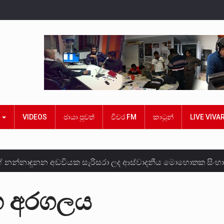
ක
VIDEOS
ඡායා පුවත්
විවර FM
කාටූන්
LIVE VIVA
ේ නන්නාඳුනන අඩවියක සැරිසරා ලද ආස්වාදනීය මොහොතක සිංහ
ශවකරුවා වන ජනතා විමුක්ති පෙරමුණේ කාලයක පටන් තිබුණු ප්‍රධ
හ අරගලය
න ලොකු පැටිගේ ප්‍රධාන වෙඩික්කරු බවට සැක කරන ගිං ගඟේ ගිල