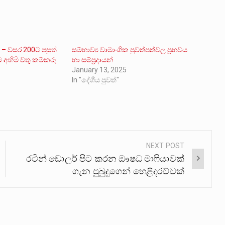
 – වසර 200ට පසුත්
සම්භාව්‍ය වාමාංශික පුවත්පත්වල ප්‍රභවය
ම අහිමි වතු කම්කරු
හා සම්ප්‍රදායන්
January 13, 2025
In "දේශීය පුවත්"
NEXT POST
රටින් ඩොලර් පිට කරන ඖෂධ මාෆියාවක්
ගැන පුබුදුගෙන් හෙළිදරව්වක්