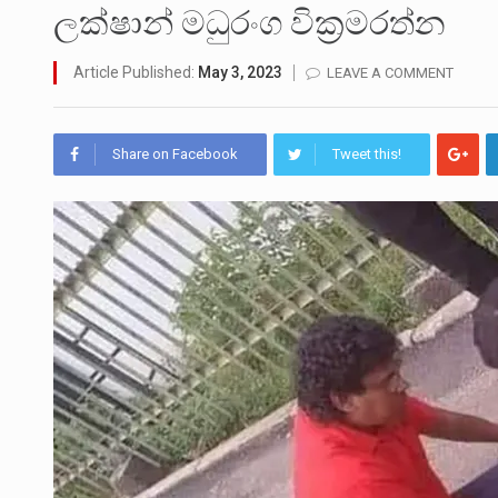
උපරිමාධිකරණ විනිශ්චයකාරවරු
ලක්ෂාන් මධුරංග වික්‍රමරත්න
බන්ධනාගාර රැදවියන් 1,021 දෙ
Article Published:
May 3, 2023
LEAVE A COMMENT
මහර බන්ධනාගාරයේ අද ඇතිවූ ස
Share on Facebook
Tweet this!
අගෝස්තු මස දෙවන ඉරිදා ලිට්
ලාල් කාන්ත ඇමතිවරයා අධිකරණ
2011 වසරේදී දේශපාලන හා මානව 
ගොවියන්ගේ ප්‍රශ්න, ධීවරයන්ගේ ප්