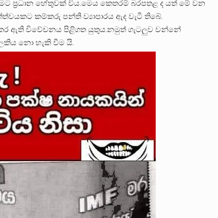
 ප්‍රධාන හේතුවක් විය.මෙය කෙතරම් බරපතළ ද යත් මේ වන
්වයකට කම්කරු පන්ති ව්‍යාපාරය ඇද වැටී තිබේ.
ර ඇති විවේචනය පිළිගත යුතුය.නමුත් ගැටලුව වන්නේ
කිය නො හැකි වීම යි.