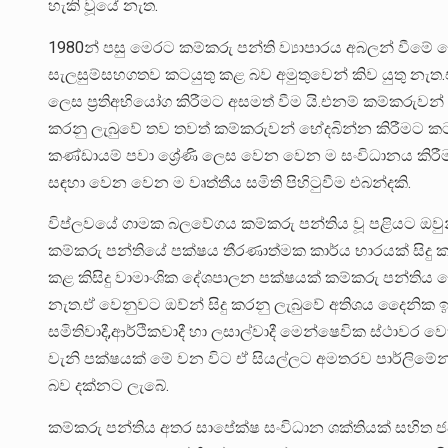
හැකි වූයේ නැත.
1980න් පසු මෙරට කම්කරු පන්ති ව්‍යාපාරය අබලන් වී
සැලසුම්සහගතව කටයුතු කළ බව අමුතුවෙන් කිව යුතු නැත
ලෙස ප්‍රතිඅභියෝග කිරීමට අසමත් වීම යි.එනම් කම්කරුවන්
කරනු ලැබුවේ තව තවත් කම්කරුවන් භේදබින්න කිරීමට කටය
කණ්ඩායම් පවා ශ්‍රේණි ලෙස වෙන වෙන ම සංවිධානය කිරීම
සඳහා වෙන වෙන ම වෘත්තීය සමිති පිහිටුවීම එබන්දකි.
විප්ලවයේ ගාමක බලවේගය කම්කරු පන්තිය වූ පළියට ඔව
කම්කරු පන්තියේ පක්ෂය තීරණාත්මක කාර්ය භාරයක් සිදු
කළ කිසිදු වාමාංශික දේශපාලන පක්ෂයක් කම්කරු පන්ති
නැත.ඒ වෙනුවට ඔව්න් සිදු කරනු ලැබුවේ අතිශය දෛනික ඉල
සමිතිවාදී,ආර්ථිකවාදී හා ලසාල්වාදී මෙන්ෂෙවික ස්ථාවර
වැනි පක්ෂයක් මේ වන විට ඒ සියල්ලට අමතරව පාර්ලිමේන්
බව දක්නට ලැබේ.
කම්කරු පන්තිය අතර සාපේක්ෂ සංවිධාන ශක්තියක් සහිත ජ