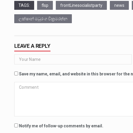
TAGS:
flsp
frontLinesocialistparty
news
ලක්ෂාන් මධුරංග වික්‍රමරත්න
LEAVE A REPLY
Save my name, email, and website in this browser for the 
Notify me of follow-up comments by email.