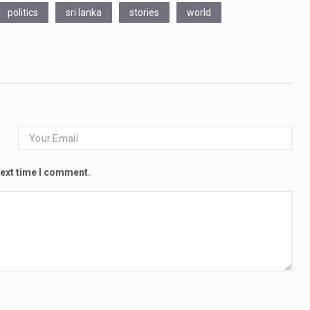
politics
sri lanka
stories
world
next time I comment.