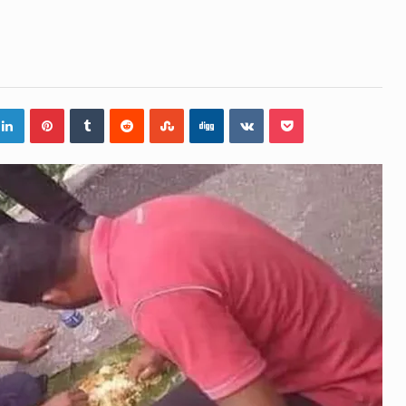
න්ගේ හා ඉන් පහළ විනිශ්චයකාරවරුන්ගේ විශ්‍රාම වයස දීර්ඝ කි
නෙකු ඉකුත් වසර පහක කාලය තුලදී (2020 ජනවාරි 01 සිට 2025 දෙ
ිද්ධියෙන් තුවාල ලැබූ බව කියන රැඳවියන් ගණන ඉහළ ගොස් තිබේ
 රූම් සූම් සංවාදය පැවැත්වෙන්නේ "කතා කරන මහ වැව" නම් නකතා
 විනිශ්චයකාරවරුන්ගේ විශ්‍රාම යෑමේ වයස සම්බන්ධයෙන් නිහඬව
හිමිකම් ක්‍රියාකාරීන් වන ලලිත්කුමාර් වීරරාජ් සහ කුගන් මුරුග
‍රශ්න, සෞඛය ප්‍රශ්න, වැටු ප්‍ර්ශ්න, රැකියා විරහිත ප්‍රශ්න මේ සියල