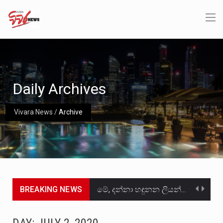
Daily Archives
Vivara News
/
Archive
BREAKING NEWS
මේ, දන්නා හඳුනන ලියන්නකුගේ නන්නාඳුනන අඩවියක සැරිසරා ලද ආස්වාදනීය මොහොතක සිංහාවලෝකනයකි .කෙටි කවියක දිගු බර…
වත්මන් ආණ්ඩුවේ ප්‍රධාන පාර්ශවකරුවා වන ජනතා විමුක්ති පෙරමුණේ කාලයක පටන් තිබුණු ප්‍රධාන සටන් පාඨයක් වූවේ…