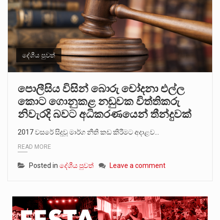
දේශීය පුවත්
පොලීසිය විසින් බොරු චෝදනා එල්ල
කොට ගොනුකළ නඩුවක විත්තිකරු
නිවැරදි බවට අධිකරණයෙන් තීන්දුවක්
2017 වසරේ සිදුවූ මාර්ග නීති කඩ කිරීමට අදාළව…
READ MORE
Posted in
දේශීය පුවත්
Leave a comment