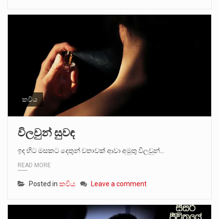
කවිය
විලවුන් සුවඳ
ඉඳ හිට මසකට දෙතුන් වතාවක් ආවා අමුතු විලවුන්…
READ MORE
Posted in
කවිය
Leave a comment