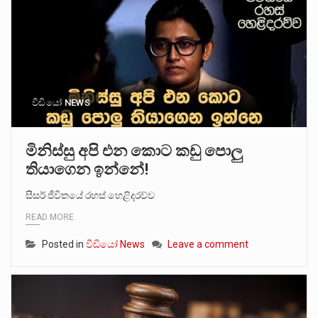
වීඩියෝ NEWS
මිනිස්සු අපි එන කොට කඩු පොලු
තියාගෙන ඉන්නේ!
සීසර් ජීවිතයේ රහස් හෙළිදරව්ව
READ MORE
Posted in
වීඩියෝ News
Leave a comment