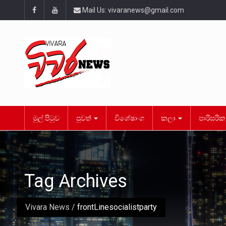
Mail Us:
vivaranews@gmail.com
මුල් පිටුව
පුවත්
විශේෂාංග
කලා
පාරිසරි
Tag Archives
Vivara News
/
frontLinesocialistparty