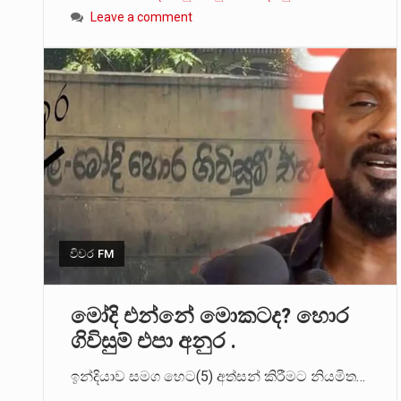
Leave a comment
විවර FM
මෝදි එන්නේ මොකටද? හොර
ගිවිසුම් එපා අනුර .
ඉන්දියාව සමග හෙට(5) අත්සන් කිරීමට නියමිත…