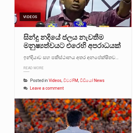
VIDEOS
සින්දු නදියේ ජලය නැවතීම
මනුෂ්‍යත්වයට එරෙහි අපරාධයක්
ඉන්දියාව සහ පකිස්ථානය අතර අනපේක්ෂිතව…
READ MORE
Posted in
Videos
,
විවර FM
,
වීඩියෝ News
Leave a comment