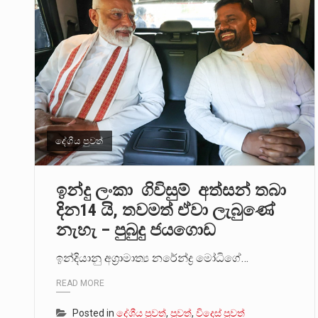
දේශීය පුවත්
ඉන්දු ලංකා ගිවිසුම් අත්සන් තබා
දින14 යි, තවමත් ඒවා ලැබුණේ
නැහැ – පුබුදු ජයගොඩ
ඉන්දියානු අග්‍රාමාත්‍ය නරේන්ද්‍ර මෝධිගේ…
READ MORE
Posted in
දේශීය පුවත්
,
පුවත්
,
විදෙස් පුවත්