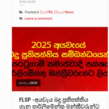
READ MORE
Posted in
විවර FM
,
වීඩියෝ News
Leave a comment
අරගලය2022
FLSP -අයවැය බදු ප්‍රතිපත්තිය
ගැන පාර්ලිමේන්තු මන්ත්‍රීවරුන්ට