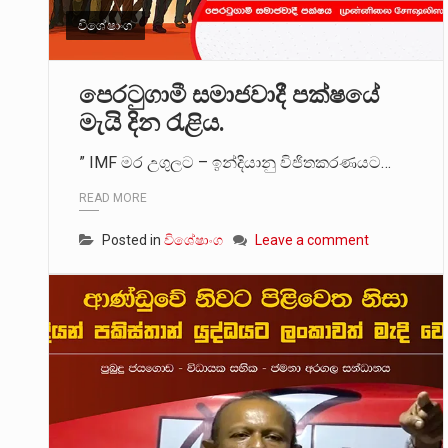
විශේෂාංග
පසුගිය මැයි මස 31 දිනෙන් අවසන
මේ, දන්නා හඳුනන ලියන්නකුගේ
පෙරටුගාමී සමාජවාදී පක්ෂයේ
මැයි දින රැළිය.
” IMF මර උගුලට – ඉන්දියානු විජිතකරණයට…
READ MORE
Posted in
විශේෂාංග
Leave a comment