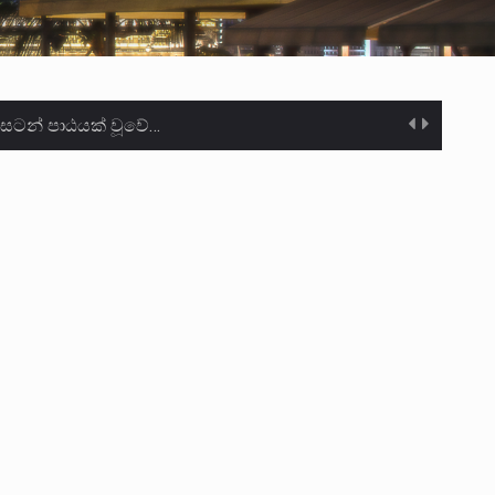
න සටන් පාඨයක් වූවේ…
ා මරා දමා…
ම සඳහා සකස් කර ඇති විසිදෙවන…
ැම්බර්…
ඒ…
ක්…
ිටින ලෙස තමාට දැනුම් දුන්…
‍රිපුද්ගල මහාධිකරණය විසින්…