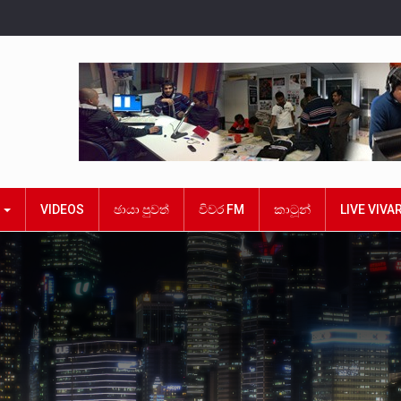
ක
VIDEOS
ඡායා පුවත්
විවර FM
කාටූන්
LIVE VIVA