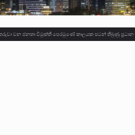
වකරුවා වන ජනතා විමුක්ති පෙරමුණේ කාලයක පටන් තිබුණු ප්‍රධා
ලොකු පැටිගේ ප්‍රධාන වෙඩික්කරු බවට සැක කරන ගිං ගඟේ ගිල්ව
ගේ හා ඉන් පහළ විනිශ්චයකාරවරුන්ගේ විශ්‍රාම වයස දීර්ඝ කිරී
කු ඉකුත් වසර පහක කාලය තුලදී (2020 ජනවාරි 01 සිට 2025 දෙස
්ධියෙන් තුවාල ලැබූ බව කියන රැඳවියන් ගණන ඉහළ ගොස් තිබේ. 
ූම් සූම් සංවාදය පැවැත්වෙන්නේ "කතා කරන මහ වැව" නම් නකතාව
ිනිශ්චයකාරවරුන්ගේ විශ්‍රාම යෑමේ වයස සම්බන්ධයෙන් නිහඬව ස
ට සහ හිටපු ආරක්ෂක අමාත්‍යංශ ලේකම් හේමසිරි ප්‍රනාන්දු විශේෂ ත්