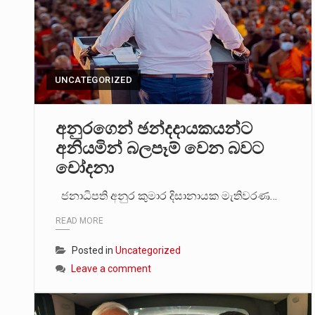
UNCATEGORIZED
අනුරගෙන් ඡන්දදායකයන්ට
අනියමින් බලපෑම් වෙන බවට
චෝදනා
ජනාධිපති අනුර කුමාර දිසානායක මැතිවරණ…
READ MORE
Posted in
Uncategorized
Leave a comment