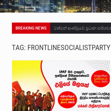
BREAKING NEWS
වත්මන් ආණ්ඩුවේ ප්‍රධාන පාර්ශ
සංවිධානාත්මක අපරාධකරුවකු වන 
TAG:
FRONTLINESOCIALISTPARTY
උපරිමාධිකරණ විනිශ්චයකාරවරුන්
බන්ධනාගාර රැදවියන් 1,021 දෙනෙ
මහර බන්ධනාගාරයේ අද ඇතිවූ සිද
අගෝස්තු මස දෙවන ඉරිදා ලිට් ර
ලාල් කාන්ත ඇමතිවරයා අධිකරණ ව
හිටපු පොලිස්පති පූජිත් ජයසුන්දර