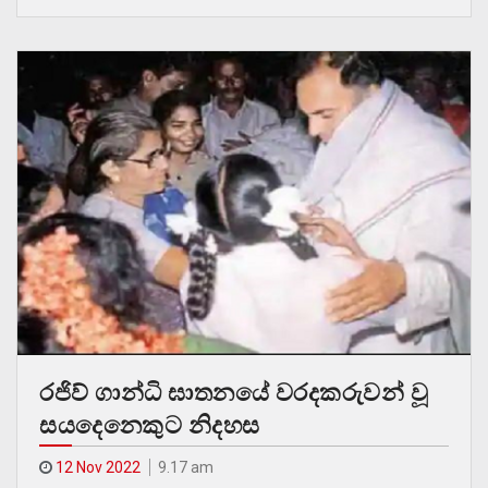
රජිව් ගාන්ධි ඝාතනයේ වරදකරුවන් වූ
සයදෙනෙකුට නිදහස
12 Nov 2022
9.17 am