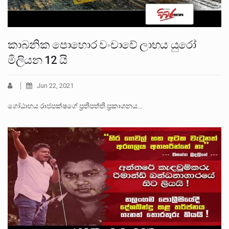
කාබනික පොහොර වංචාවේ ලාභය යුරෝ
මිලියන 12 යි
Jun 22, 2021
ගෝඨාභය රාජපක්ෂගේ ප්‍රතිපත්ති ප්‍රකාශනය…