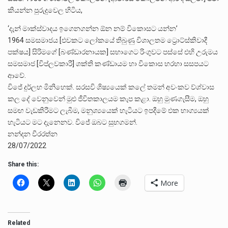
කියන්න පුරුදුවෙල හිටිය,
‘දැන් මාක්ස්වාදය ඉගෙනගන්න ඕන නම් විකොසට යන්න’
1964 සමසමාජය [එවකට ලෝකයේ තිබුණු විශාලතම ට්‍රොට්ස්කිවාදී
පක්ෂය] සිරිමගේ [බණ්ඩාරනායක] සභාගෙට රිංගුවට පස්සේ එහි උරුමය
සමසමාජ [විප්ලවකාරී] ශක්ති කණ්ඩායම හා විකොස හරහා සසපයට
ආවේ.
විජේ දුර්ලභ මිනිහෙක්. සරසවි ශිෂ්‍යයෙක් කලේ තමන් අවංකව ව්ශ්වාස
කල දේ වෙනුවෙන් මුළු ජීවිතකාලයම කැප කළා. ඔහු මුණගැසීම, ඔහු
සමඟ වැඩකිරීමට ලැබීම, මනුශ්‍යයෙක් හැටියට ඉපදීමේ එක භාග්‍යයක්
හැටියට මට දැනෙනව. විජේ ඔබට සුභගමන්.
නන්දන වීරරත්න
28/07/2022
Share this:
More
Related