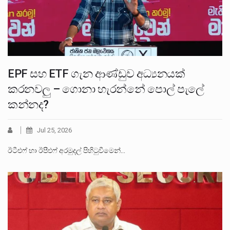
EPF සහ ETF ගැන ආණ්ඩුව අධ්‍යනයක්
කරනවලු – ගොනා හැරන්නේ පොල් පැලේ
කන්නද?
Jul 25, 2026
ඊටීඑෆ් හා ඊපීඑෆ් අරමුදල් පිහිටුවීමෙන්…