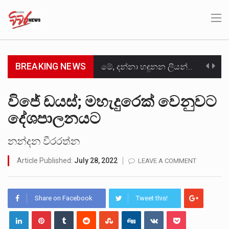
BREAKING NEWS
මේ, දන්නා හඳුනන ලියන්නකුගේ නන්නාඳුනන අඩවියක සැරිසරා ලද ආස්වාදනීය මොහොතක සිංහාවලෝකනයකි .කෙටි කවියක දිගු බර…
වත්මන් ආණ්ඩුවේ ප්‍රධාන පාර්ශවකරුවා වන ජනතා විමුක්ති පෙරමුණේ කාලයක පටන් තිබුණු ප්‍රධාන සටන් පාඨයක් වූවේ…
විජේ ඩයස්; මහැදුරෙක් වෙනුවට
දේශපාලනයට
සංවිධානාත්මක අපරාධකරුවකු වන ලොකු පැටිගේ ප්‍රධාන වෙඩික්කරු බවට සැක කරන ගිං ගඟේ ගිල්වා මරා දමා…
උපරිමාධිකරණ විනිශ්චයකාරවරුන්ගේ හා ඉන් පහළ විනිශ්චයකාරවරුන්ගේ විශ්‍රාම වයස දීර්ඝ කිරීම සඳහා සකස් කර ඇති විසිදෙවන…
නන්දන වීරරත්න
Article Published:
July 28, 2022
LEAVE A COMMENT
බන්ධනාගාර රැදවියන් 1,021 දෙනෙකු ඉකුත් වසර පහක කාලය තුලදී (2020 ජනවාරි 01 සිට 2025 දෙසැම්බර්…
මහර බන්ධනාගාරයේ අද ඇතිවූ සිද්ධියෙන් තුවාල ලැබූ බව කියන රැඳවියන් ගණන ඉහළ ගොස් තිබේ. ඒ…
Share on Facebook
Tweet this!
අගෝස්තු මස දෙවන ඉරිදා ලිට් රූම් සූම් සංවාදය පැවැත්වෙන්නේ "කතා කරන මහ වැව" නම් නකතාවක්…