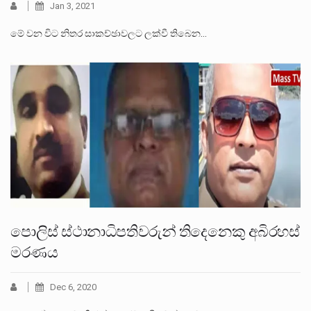
Jan 3, 2021
මේ වන විට නිතර සාකච්ඡාවලට ලක්වී තිබෙන…
පොලිස් ස්ථානාධිපතිවරුන් තිදෙනෙකු අබිරහස්
මරණය
Dec 6, 2020