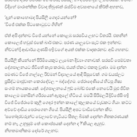
විදිහේ මාරාන්තික විවාද තිබුණත් රැස්වීම අවසානයේ කිර්ති අහනව,
‘දැන් කොහොමද පියසීලී ගෙදර යන්නේ?
‘විජේ එක්ක පිටකොටුවට ගිහින්’
ඒත් අපි දන්නව විජේ යන්නේ කොළඹ සරසවිය ලඟට විතරයි. එතනින්
කොලෙජ් හවුස් එකේ බාර් එකට. පරණ යාලුවො සැට් එක ඉන්නව.
නිව්ටන් [ ආචාර්ය ගුණසිංහ] වගේ අයත් එක්ක වාදකරනව. අඩි ගහනව.
පියසීලී කියන්නේ පිරිමියෙකුට ලැබෙන දිව්‍යාංගනාවක්. සරසවි පෙම්වතා
දේශපාලනයට ජීවිතේ කැප කරාම, එයත් ඒකට එකතු වුණා. මම දන්න
පමණට විජේ ගාල්ලෙ රිච්මන් විද්‍යාලයේ ආදි සිසුවෙක්. ගම ඩයස්ලට
ප්‍රසිද්ධ මාජුවාන කෙරදේවල – බද්දේගම. පේරාදෙණියේ හිටපු ශිෂ්‍ය
සංගම් නායකයෙක්. දේශපාලනයේ ෆුඩ් බෝඩ් එකේ නෙවෙයි මුළු ජිවිත
කාලෙම මනසින් ශරීරයෙන් ඇතුලේ හිටියේ. මමයි සිරිමලයි [විජේසිංහ]
විජේ විජේරාමේ කුලී ගෙදර ඉන්න කාලේ කුලකයේ වැඩකට ගියා. කට්ට
අව්වේ දාඩිය පෙරාගෙන ගියේ. පියසීලී අපට වාඩිවෙන්න කීව.
‘සහෝදරවරුන්ට වෙලාවේ හැටියට සීතල බිමක් දෙන්න ශීතකරණයක්
නම් නෑ. උනුසුම් තේ කොප්පයක් දෙන්න ද ?’කියල ඇහුව.
නිහතමානිකම දෝරේ ගලනව.