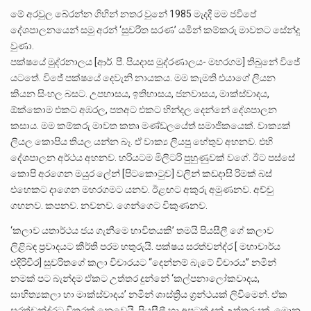
මේ අරවුල බේරන්න ගිහින් නතර වුනේ 1985 මැදදී මම ජවිපේ
දේශපාලනයෙන් සමු අරන් ‘සුචරිත සරණ’ යමින් කම්කරු මාවතට සේන්දු
වුණා.
පක්ෂයේ මුද්රනාලය [ආර්. පී. පියදාස මුද්රණාලය- මහරගම] තිබුනේ විජේ
යටතේ. විජේ පක්ෂයේ දෙවැනි නායකය. මම කැමති එයාගේ ලියන
කියන සිංහල බසට. උපහාසය, ඉතිහාසය, ජනවාසය, මාක්ස්වාදය,
ඕක්කොම එකට අඹරල, පතඅට එකට හින්දල දෙන්නේ දේශපාලන
කසාය. මම කම්කරු මාවත කතෘ මණ්ඩලයේත් සමාජිකයෙක්. වාක්‍යක්
ලියල කොපිය තියල යන්න බෑ. ඒ වාක්‍ය ලියපු හේතුව අහනව. එහි
දේශපාලන අර්ථය අහනව. හරියටම මිලිටරි පුහුණුවක් වගේ. ඊට පස්සේ
කොපි අරගෙන මයුර ලේන් [පිටකොටුව] වලින් කඩදාසි රිමක් බස්
එහෙකට දාගෙන මහරගමට යනව. ඊළඟට අකුරු අමුණනව. අච්චු
ගහනව. කපනව. නවනව. ගෙන්ගෙට විකුණනව.
‘කලාව යතාර්ථය ජය ගැනීමෙ භාවිතයකි’ තමයි පියසීලී ගේ කලාව
ලිළිබඳ ප්‍රවාදයට කීර්ති පරම හතුරුයි. පක්ෂය සරත්චන්ද්ර [ මහාචාර්ය
එදිරිවීර] සුචරිතගේ කලා විචාරයට “දෙන්නම් බැටේ විචාරය” නමින්
නමක් පට බැන්දම ඒකට උත්තර දුන්නේ ‘කල්පනාලෝකවාදය,
සාහිත්‍යකලා හා මාක්ස්වාදය’ නමින් ශාස්ත්‍රිය ග්‍රන්ථයක් ලිවිමෙන්. ඒක
සරත්චන්ද්රට විතරක් නෙවෙයි, පියසීලී හා අපටත් දුන් උත්තරයක්. මොන