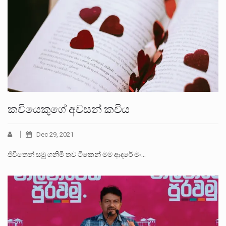
කවියෙකුගේ අවසන් කවිය
Dec 29, 2021
ජීවිතෙන් සමු ගනිමි තව ටිකෙන් මම ආදරේ මං…