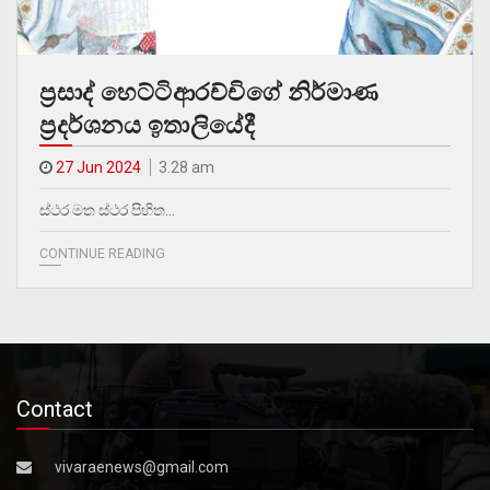
ප්‍රසාද් හෙට්ටිආරච්චිගේ නිර්මාණ
ප්‍රදර්ශනය ඉතාලියේදී
27 Jun 2024
3.28 am
ස්ථර මත ස්ථර පිහිත…
CONTINUE READING
Contact
vivaraenews@gmail.com