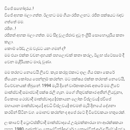
විජේ සහෝදරය..!
විජේ අහක බලා ගත්ත. ඊලඟට මම ගියා රජිත ලඟට. රජිත පක්ෂයට බඳව
ගත්තේ මම.
රජිත…!
රජිතත් අහක බලා ගත්ත. මට සිදු වූ ලජ්ජාව දුටු ඉංග්‍රිසි සොහොයුරිය කතා
කළා.
කොම් රේඩ්, උඹ වැඩට යන ගමන් ද?
මම එයා එක්ක වචන දහයක් පහලොවක් කතා කරල, ඊළඟ ස්ටේසමේ දී
වෙන මැදිරියකට මාරු වුණා.
මම තරහට නෙවෙයි ලීවේ. කැප කරපු එකාට දාල ගිය එකා කෙරේ
තියෙන කෝපය පෙන්නුම් කරන්න. මට පක්ෂය එක්ක තරහක් නෙවෙයි,
විවේචනයක් තිබුනේ. 1994 මැයි දිනේ වාර්තාකරණ අතරේ මම ලීවේ
මාක්ස්වාදී සමාජවාදි පක්ෂ රැලි ගැන. මගේ හිතුවක්කාර අතින් ලියවුනා,
විකොස ථෙරවාදී මාක්ස්වාදය [එකායන ලෝක විප්ලවය] ජවිපේ
මහායාන මාක්ස්වාදය [ අවධි විප්ලවය] තවමත් මැයි දිනයේ දේශනා
කරමින් සිටින වග. මොනව කරන්න ද අපේ රටේ දී විවේචකයා හතුරෙක්.
ලංකාවේ දී ට්‍රොට්ස්කිවාදී මාක්ස්වාදයේ උරුමක්කාරයා හා ආරක්ෂකයා
සසප. 1980 ගණන්වල කොල්වින් [ආචාර්ය කොල්වින් ආර් ද සිල්වා] පවා