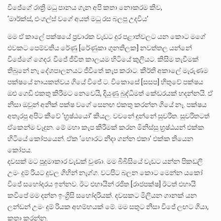
විජේගේ රාත්‍රි මධු පානය ගැන අපි කතා නොකරම කිව,
‘මාර්ක්ස්, එංගල්ස් වගේ අයත් මධු රස බලපු උදවිය’
මම ඒ කාලේ පක්ෂයේ ප්‍රචාරක වැඩට දුර පළාත්වලට යන කොට මගේ
එවකට පෙම්වතිය රේණු [රේණුකා ගුනතිලක] නවත්තල යන්නේ
විජේගේ ගෙදර. විජේ ජීවිත කාලයම හිටියේ කුලියට. කිසිම තැවීමක්
තිබුනේ නෑ දේශපාලනයට ජීවිතේ කැප කරාට. කීර්ති අකාලේ මැරුණම
පක්ෂයේ නායකත්වය ගියේ විජේ ට. විකොසේ [සසප] හිතුවේ පක්ෂය
ඔළු ගෙඩි එකතු කිරීමට නෙවෙයි, දියුණු බුද්ධිමත් කේඩරයක් හදන්නයි. ඒ
නිසා ඔවුන් අනික් පක්ෂ වගේ සෙනඟ එකතු කරන්න ගියේ නෑ. පක්ෂය
අතැරපු අපිට කීවේ ‘භ්‍රෂ්ඨයෝ’ කියල. වචනේ දුන්නේ සුචරිත. සුචරිතටත්
ඒකෙන්ම වැදුන. මේ මහා කැප කිරීමක් කරන මිනිස්සු භ්‍රෂ්ඨයන් එක්ක
හිටියේ කෝපයෙන්. ඒක ‘හොරට නිදා ගන්න එකා’ එක්ක තියෙන
කෝපය.
දවසක් මට පුදුමාකාර වැඩක් වුණා. මම බීබීසියේ වැඩට යන්න පිකඩලි
උමං දුම් රියට දුවල ගිහින් නැග්ග. වටපිට බලන කොට මෙන්න යකෝ
විජේ සහෝදරය ඉන්නව. ඊට එහායින් රජිත [රාජපක්ෂ] ඊටත් එහායි
කවිපේ මම දන්න ඉංග්‍රිසි සහෝදරියක්. දවසකට මිලියන ගානක් යන
ලන්ඩන් උමං දුම් රියක අහම්භයක් මේ. මම සතුට නිසා විජේ ලඟට ගියා,
කතා කරන්න.