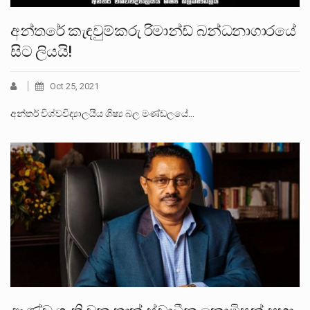
අන්තරේ කැඳවුම්කරු රිමාන්ඩ් බන්ධනාගාරයේ
සිට ලියයි!
Oct 25, 2021
අන්තර් විශ්වවිද්‍යාලයීය ශිෂ්‍ය බල මණ්ඩලයේ…