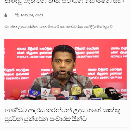
ආණ්ඩු ගැති වන තාක් ස්වාධීන කොමිෂන් සභා
May 24, 2023
මහජන උපයෝගිතා කොමිසමේ සභාපතිවරයා පාර්ලිමේන්තුවේ…
ආණ්ඩුව ආදරය කරන්නේ උදයංගගේ සාක්කු
පුරවන යුක්රේන සංචාරකයින්ට