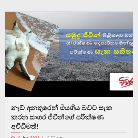
නැව් අනතුරෙන් මියගිය බවට සැක
කරන සාගර ජීවීන්ගේ පරීක්ෂණ
අවිධිමත්!