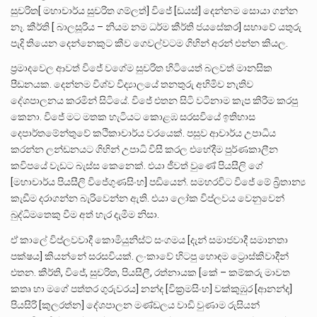
සුචරිත[ මහාචාර්ය සුචරිත ගම්ලත්] විජේ [ඩයස්] දෙන්නම සොයා ගන්න
නෑ. කීර්ති [ බාලසූරිය – නියම නම ධර්ම කීර්ති ජයසේකර] සභාවේ යතුරු
පැදි තියෙන දෙන්නෙකුට කීව ගෙවල්වටම ගිහින් අරන් එන්න කියල.
ප්‍රමාදවෙල ආවත් විජේ වගේම සුචරිත හිටියෙත් බලවත් මානසික
පීඩනයක. දෙන්නම විශ්ව විද්‍යාලයේ තනතුරු අහිමිව නැතිව
දේශපාලනය කරමින් සිටියේ. විජේ එතන සිටි වටිනාම කැප කිරීම කරපු
කෙනා. විජේ මට මතක හැටියට කොළඹ සරසවියේ ඉතිහාස
දෙපාර්තමේන්තුවේ කථිකාචාර්ය වරයෙක්. පසුව ආචාර්ය උපාධිය
කරන්න ලන්ඩනයට ගිහින් උපාධි විසී කරල එහේදීම පුර්ණකාලීන
කවිපයේ වැඩට බැස්ස කෙනෙක්. එයා ජීවත් වුණේ පියසීලි ගේ
[මහාචාර්ය පියසීලි විජේගුණසිංහ] පඩියෙන්. සමහරවිට විජේ මේ බ්‍රිතාන්‍ය
කැඩීම දරාගන්න බැරිවෙන්න ඇති. එයා ලෝක විප්ලවය වෙනුවෙන්
බුද්ධිමතෙකු වීම අත් හැර දැමීම නිසා.
ඒ කාලේ විප්ලවවාදී කොමියුනිස්ට් සංගමය [දැන් සමාජවාදී සමානතා
පක්ෂය] කියන්නේ සරසවියක්. ලංකාවේ හිටපු හොඳම ට්‍රොස්කිවාදීන්
එතන. කීර්ති, විජේ, සුචරිත, පියසීලී, රත්නායක [කේ – කම්කරු මාවත
කතෘ හා මගේ පත්තර ගුරුවරය] නන්ද [වික්‍රමසිංහ] වක්කුඹුර [ආනන්ද]
පියසිරි [කුලරත්න] දේශපාලන මණ්ඩලය වාඩි වුණාම රුසියන්