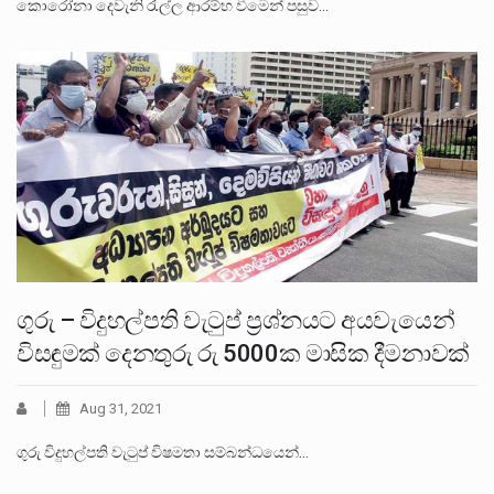
කොරෝනා ‌දෙවැනි රැල්ල ආරම්භ වීමෙන් පසුව…
ගුරු – විදුහල්පති වැටුප් ප්‍රශ්නයට අයවැයෙන්
විසඳුමක් දෙනතුරු රු 5000ක මාසික දීමනාවක්
Aug 31, 2021
ගුරු විදුහල්පති වැටුප් විෂමතා සම්බන්ධයෙන්…