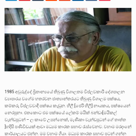
ලාල් කාන්ත ඇමතිවරයා අධිකරණ විනිශ්චයකාරවරුන්ගේ විශ්‍රාම යෑමේ වයස සම්බන්ධයෙන් නිහඬව සිටින ලෙස තමාට දැනුම් දුන්…
2011 වසරේදී දේශපාලන හා මානව හිමිකම් ක්‍රියාකාරීන් වන ලලිත්කුමාර් වීරරාජ් සහ කුගන් මුරුගානන්දන් යාපනයේදී අතුරුදන්…
ගොවියන්ගේ ප්‍රශ්න, ධීවරයන්ගේ ප්‍රශ්න, සෞඛය ප්‍රශ්න, වැටු ප්‍ර්ශ්න, රැකියා විරහිත ප්‍රශ්න මේ සියලු ප්‍රශ්නවලට තනි…
1985 අවුරුද්දේ බ්‍රිතාන්‍යයේ තිබුණු විශාලතම විප්ලවකාරී දේශපාලන
ව්‍යාපාරය වගේම හතරවන ජාත්‍යාන්තරයට තිබුණු විශාලම පක්ෂය,
කම්කරු විප්ලවවාදී පක්ෂය කැඩුන. හීලී [ජෙරී හීලී] නායකය, පක්ෂයෙන්
නෙරපුනා. එතකොට එම පක්ෂයේ ලේකම් මයික් බන්ඩා[මයිකල්
වැන්ඩපූටන් – ලංකාවේ උපන්නෙක්, මැණිකා වැන්ඩපූටන් ගේ තාත්ත
]හදිසි පණිවිඩයක් ආවා මධ්‍යම කාරක සභාව රැස්වෙනව. වහාම මරදානේ
කාර්යාලයට එන්න. මම වහාම ගියා. මධ්‍යම කාරක සභාව පටන් ගන්න