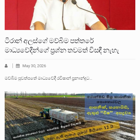
ටිරාන් අලස්ගේ මව්බිම පත්තරේ
මාධ්‍යවේදීන්ගේ ප්‍රශ්න තවමත් විසඳී නැහැ
May 30, 2026
මව්බිම පුවත්පතේ මාධ්‍යවේදී රවිෂාන් ප්‍රනාන්දුට…