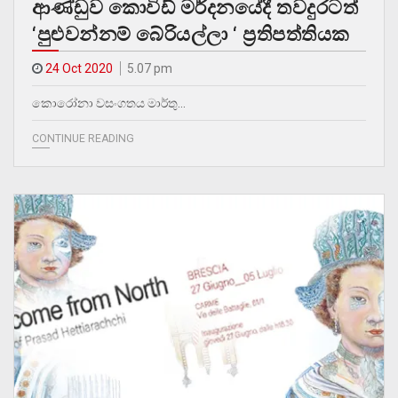
ආණ්ඩුව කොවිඩ් මර්දනයේදී තවදුරටත්
‘පුළුවන්නම් බේරියල්ලා ‘ ප්‍රතිපත්තියක
24 Oct 2020
5.07 pm
කොරෝනා වසංගතය මාර්තු…
CONTINUE READING