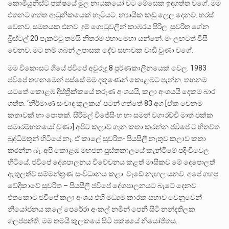
කොමියුනිස්ට් පක්ෂයේ මුල නායකයෝ වට මේසෙක ඉඳගත්ත වගේ. මම
එතනට ගත්ත ආධුනිකයෙක් හැටියට. න්‍යායික කඩු ලෙල දෙනව. හරස්
වෙනව. සමතයක එනව. දුම් ගොටුවලින් කාඹරය පිරිල. සුචරිත ගේන
බ්‍රිස්ටල් 20 පැකට්ටු තමයි නිතරම එහාමෙහා යන්නේ. මං ලඟටත් විසී
වෙනව. මට නම් ගබන් උපාසක දේව සභාවක වාඩි වුණා වගේ.
මම විකොසට ගියේ ජවිපේ අවුරුදු 8 පූර්ණකාලීනයෙක් වෙල. 1983
ජවිපේ තහනමෙන් පස්සේ මම දකුණෙන් කොළඹට පැන්න. තහනම
යටතේ කොළඹ දිස්ත්‍රික්කයේ තරුණ අංශයයි, කලා අංශයයි දෙකම බාර
ගත්ත. ‘නිර්මාණ සංවාද කුලකය’ පටන් ගත්තේ 83 අග [ඒක වෙනම
කතාවක් හා පොතක්. සිරිමල් විජේසිංහ හා සමන් වගාරච්චි මාත් එක්ක
සමාරම්භකයෝ වුණා] අපිට කලාව ගැන කතා කරන්න ජවිපේ ට හිතවත්
බුද්ධිමතුන් හිටියේ නෑ. ඒ කාලේ සුචරිත- පියසීලී නැතුව කලාව කතා
කරන්න බෑ. අපි කොළඹ මහජන පුස්තකාලයේ කැන්ටිමේ පදිංචිවෙල
හිටියේ. ජවිපේ දේශපාලනය විවේචනය කළත් මාසිකව මේ දෙපොලත්
ඇතුලත්ව සම්මන්ත්‍රණ සංවිධානය කළා. වැඩේ නැඟල යනව. අපේ ගහපු
වේදිකාවේ සුචරිත – පියසීලී ජවිපේ දේශපාලනයට බැටේ දෙනව.
එතකොට ජවිපේ කලා අංශය එහි මධ්‍යම කාරක සභාව වෙනුවෙන්
නියෝජනය කලේ පෙරේරා අංකල් නමින් පෙනී සිටි නන්දතිලක
ගලප්පත්ති. මම තමයි කුලකයේ සිටි පක්ෂයේ නියෝජිතය.