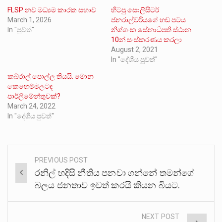
FLSP නව මධ්‍යම කාරක සභාව
හිටපු සොලිසිටර්
March 1, 2026
ජනරාල්වරියගේ හඬ පටය
In "පුවත්"
නිශ්ශංක සේනාධිපති ස්ථාන
10න් සංස්කරණය කරලා
August 2, 2021
In "දේශීය පුවත්"
කබ්රාල් පොල්ල තියයි. මොන
කෙහෙම්මලටද
පාර්ලිමේන්තුවක්?
March 24, 2022
In "දේශීය පුවත්"
PREVIOUS POST
Post
රනිල් හදිසි නීතිය පනවා ගන්නේ තමන්ගේ
navigation
බලය ජනතාව ඉවත් කරයි කියන බියට.
NEXT POST