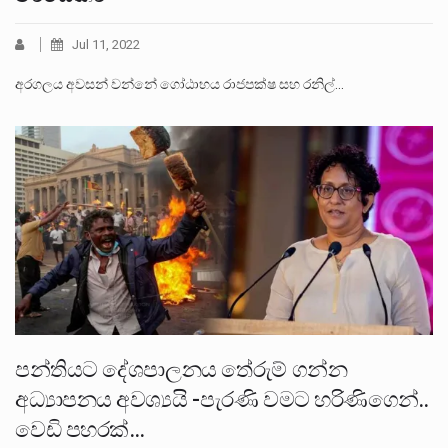
Jul 11, 2022
අරගලය අවසන් වන්නේ ගෝඨාභය රාජපක්ෂ සහ රනිල්…
පන්තියට දේශපාලනය තේරුම් ගන්න
අධ්‍යාපනය අවශ්‍යයි -පැරණි වමට හරිණිගෙන්..
වෙඩි පහරක්…