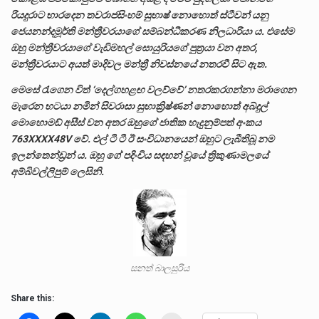
රියදුරාට භාරදෙන තවරාජසිංහම් සුභාෂ් නොහොත් ස්ටීවන් යනු
ජෙයනන්දමූර්ති මන්ත්‍රීවරයාගේ සම්බන්ධීකරණ නිලධාරියා ය. එසේම
ඔහු මන්ත්‍රීවරයාගේ වැඩිමහල් සොයුරියගේ පුත්‍රයා වන අතර,
මන්ත්‍රීවරයාට අයත් මාදිවල මන්ත්‍රී නිවස්නයේ නතරවී සිට ඇත.
මෙසේ රැගෙන විත් ‘දෙල්ගහළඟ වලව්වේ’ නතරකරගන්නා මරාගෙන
මැරෙන භටයා නමින් සිවරාසා සුභාක්‍රිෂ්ණන් නොහොත් අබ්දුල්
මොහොමඩ් අසීස් වන අතර ඔහුගේ ජාතික හැදුනුම්පත් අංකය
763XXXX48V වේ. එල් ටී ටී ඊ සංවිධානයෙන් ඔහුට ලැබීතිබූ නම
ඉලන්තෙන්ඩ්‍රන් ය. ඔහු ගේ පදිංචිය සඳහන් වූයේ ත්‍රිකුණාමලයේ
අම්බිවල්ලිපුම් ලෙසිනි.
සනත් බාලසුරිය
Share this: