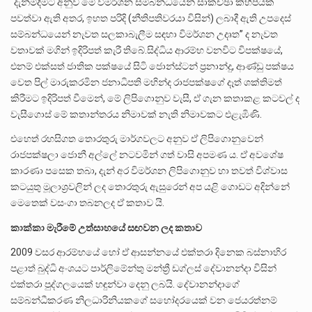
“දැන්ම්දීමට අනුව මේ විමර්ශන සම්බන්ධයෙන් සාකච්ඡා කිහිපයක්
පවත්වා ඇති අතර, ඉහත පරිදි (නීතිපතිවරයා විසින්) ලබාදී ඇති උපදෙස්
සම්බන්ධයෙන් නැවත සලකාබැලීම සඳහා විමර්ශන උදෘත” ද නැවත
වතාවක් මගින් ඉදිරිපත් කැරී තිබේ.සිද්ධිය ආරම්භ වනවිට විපක්ෂයේ,
එනම් එක්සත් ජාතික පක්ෂයේ සිටි ජොන්ස්ටන් ප්‍රනාන්දු, ආණ්ඩු පක්ෂය
වෙත පිල් මාරුකරමින ජනාධිපති මහින්ද රාජපක්ෂගේ දෑත් ශක්තිමත්
කිරීමට ඉදිරිපත් වීමෙන්, මේ ලිපිගොනුව වැසී, ඒ ගැන කතාකළ කටවල් ද
වැසීගොස් මේ කතාන්තරය නිමාවක් නැති නිමාවකට එළැඹිණි.
එහෙත් රහසිගත තොරතුරු මාර්ගවලට අනුව ඒ ලිපිගොනුවෙන්
රාජපක්ෂලා ජොනී අල්ලේ නටවමින් ගත් වාසි අපමණ ය. ඒ අවශේෂ
කාරණා පසෙක තබා, දැන් අර විමර්ශන ලිපිගොනුව හා තවත් විශ්වාස
කටයුතු මූලාශ්‍රවලින් ලද තොරතුරු ඇසුරෙන් අප යළි ගොඩට අදින්නේ
මෙතෙක් වසංගා තබනලද ඒ කතාව යි.
කාක්කා මැරීමේ උත්සාහයේ සඟවන ලද කතාව
2009 වසර ආරම්භයේ හෝ ඒ ආසන්නයේ එක්තරා දිනෙක බස්නාහිර
පළාත් බුද්ධි අංශයට පාර්ලිමේන්තු මන්ත්‍රී ඩග්ලස් දේවානන්දා විසින්
එක්තරා පුද්ගලයෙක් හඳුන්වා දෙනු ලබයි. දේවානන්දාගේ
සම්බන්ධීකරණ නිලධාරිනියකගේ සහෝදරයෙක් වන ජෙයරත්නම්