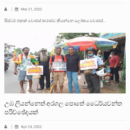
Mar 21, 2022
සිස්ටම් එකක් වෙණස් කරණව කියන්නෙ ලෝකය වෙණස්…
උඹ ලියන්නෙත් අරගල පොතේ ධෛර්යවන්ත
පරිච්ඡේදයක්
Apr 24, 2022