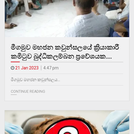
මීගමුව මහජන කවුන්සලයේ ක්‍රියාකාරී
කමිටුව බුද්ධිකලම්බන ප්‍රවේශයක….
21 Jan 2023
4.47 pm
මීගමුව මහජන කවුන්සලය…
CONTINUE READING