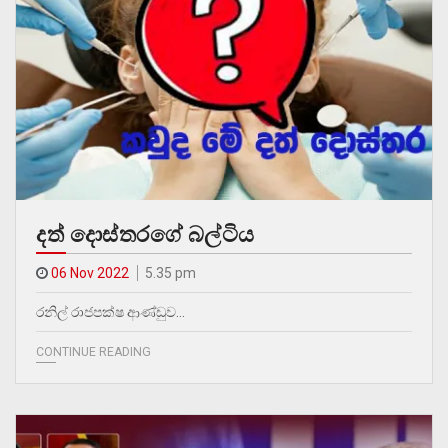
දත් දොස්තරගේ බල්ටිය
06 Nov 2022
5.35 pm
රනිල් රාජපක්ෂ ආණ්ඩුව…
CONTINUE READING