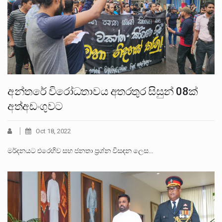
අන්තරේ විරෝධතාවය අතරතුර සිසුන් 08ක්
අත්අඩංගුවට
Oct 18, 2022
මර්දනයට එරෙහිව සහ ජනතා ප්‍රශ්න විසඳන ලෙස…