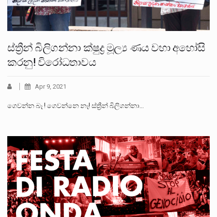
ස්ත්‍රීන් බිලිගන්නා ක්ෂුද්‍ර මූල්‍ය ණය වහා අහෝසි
කරනු! විරෝධතාවය
Apr 9, 2021
ගෙවන්න බෑ ! ගෙවන්නෙ නෑ! ස්ත්‍රීන් බිලිගන්නා…