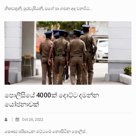
හිතවතුනි, පුරවැසියනි, මගේ පා ගමන අද වනවිට…
පොලීසියේ 4000ක් දොට්ට දමන්න
යෝජනාවක්
Oct 26, 2022
සෞඛ්‍ය පරිසාධන මට්ටමේ නොසිටින පොලිස්…