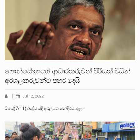
ෆොන්සේකාගේ ආධාරකරුවන් පිරිසක් විසින්
අරගලකරුවන්ට පහර දෙයි
Jul 12, 2022
ඊයේ(7/11) රාත්‍රියේදී අරලියග මන්දිරය තුළ…