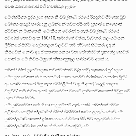
වෙත රැගෙනගොස් එහි නවත්වනු ලැබේ.
මේ රහසිගත පුද්ගලයා ඉහත කී ඩබල්කැබ් රථයේ රියදුරාට පිටකොටුව
බෝගහ අසළදී භාරදෙනු ලබන්නේ තවරාජසිංහම් සුභාෂ් නොහොත්
ස්ටීවන් නැමැත්තෙකි‍. මේ කියන මෙරූන් පැහැති ඩබල්කැබ් රථයේ
පමණක් නොව අංක 160/10, කුමාරගේ වත්ත, වැවපාර, තලංගම යන
ලිපිනයේ පිහිටි ‘දෙල්ගහළඟ වලව්ව’ නම් නිවසේ හිමිකරු ද අන්
කිසිවෙක් නොව අපේ කතානායකයා වන ජොන්ස්ටන් ප්‍රනාන්දු හෙවත්
ජොනී ය. මේ නිවස ඔහුගේ නීත්‍යානුකූල භාර්යාවට අයත් ය.
තමන් විසින් ලැගුම්හලක නවත්වන්නට මැදිහත්වූ සැකකාර පුද්ගලයා
මෙලෙස වෙනත් ස්ථානයකට රැගෙන යනබව නිරීක්ෂණය කරන බුද්ධි
අංශ සාමාජිකයෝ ඔහු ගැන විමසිලිමත් වී ඇති අතර, ‘දෙල්ගහළඟ
වලව්ව’ නම් නිවස අයත් ග්‍රාමසේවක වසමේ ග්‍රාමසේවකගෙන් ඔවුහු මේ
ගැන විමසා සිටිති.
මේ ග්‍රාමසේවක ජොනී හා හැඳුනුම්කම් ඇත්තෙකි‍. තමන්ගේ නිවස
පිළිබඳව පොලිස් නිලධාරීන් විසින් විමසීමක් කරන ලදදැයි ජොනී මේ
ග්‍රාමනිලධාරියාගෙන් දුරකතනයෙන් විමසා සිටි බව පසු අවස්ථාවක
ග්‍රාමනිලධාරීවරයා දුන් සාක්කියකින් තහවුරු වේ.