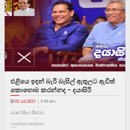
එළියෙ ඉඳන් බැරි බැසිල් ඇතුලට ඇවිත්
කොහොම කරන්නද – දයාසිරි
02 Jul 2021
9.46 am
රටක් විදිහට සිස්ටම්…
CONTINUE READING