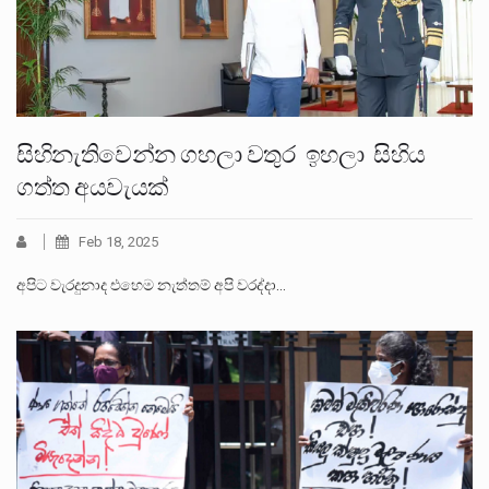
සිහිනැතිවෙන්න ගහලා වතුර ඉහලා සිහිය
ගත්ත අයවැයක්
Feb 18, 2025
අපිට වැරදුනාද එහෙම නැත්තම් අපි වරද්දා…