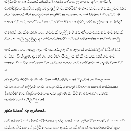
මැරීමේ කතා රසකර කියමින්, රාජ්‍ය දේපොළ මංකොල්ල කමින්,
ආණ්ඩුවට අයවිය යුතු බදු මුදල් වංචාකරමින් හොර ජාවාරම් ද කලවම් කර
සිය බිස්නස් කිසි කරදරයක් නැතිව කරගෙන යමින් සිටින විට මෙවැනි
කතා එළිපිට, ප්‍රසිද්ධියේ හෙළිදරව් කිරීමට කවුරු නම් කල්පනා කරත්ද‍?
එහෙත් කාක්කෙක් මරා තට්ටක් එල්ලීමේ ජොනීමය ආසාවේ මෙතෙක්
වසංගා තැබූ සුලමුල අද අපි සවිස්තරව මෙසේ සටහන්කර තබන්නෙමු.
මේ කතාවට අදාළ ඇතැම් තොරතුරු ඒ කාලයේ මාධ්‍යවලින් වරින් වර
වාර්තා වී තිබුණ ද, දන්නා තරමින්, සියලු සාක්කි සාධක සහිතව මේ
කතාවේ බොහෝ කොටස් මෙසේ ප්‍රසිද්ධියට පත්වන්නේ පළමු වතාවට
ය.
ඒ ප්‍රසිද්ධ කිරීම රටේ තිබෙන කිසියම්ම හෝ බලවත් සාම්ප්‍රදායික
මාධ්‍යයකින් එළිදකිනවා වෙනුවට, මෙවැනි විකල්ප සමාජ මාධ්‍යයක
දිගහරින්නට සිදුවීම රටේ මාධ්‍ය මුහුණපා සිටින අවාසනාවන්ත
තත්ත්වයේ ද පිළිබිඹුවකි‍.
ප්‍රබන්ධයක් බඳු ඇත්තක්…
මේ කියන්නේ රහස් පරීක්ෂක අන්දරයක් හෝ ප්‍රබන්ධ කතාවක් නොවේ.
බස්නාහිර පළාත් බුද්ධි අංශය සහ අපරාධ පරීක්ෂණ දෙපාර්තමේන්තුව