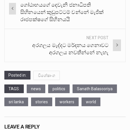
Post
ගෝඨාභයගේ දෙවැනි ජනාධිපති
navigation
සිහිනයෙන් කුඩුපට්ටම් වන්නේ මැජික්
රාජපක්ෂගේ සිහිනයයි
NEXT POST
අරගලය මැද්දට මර්දනය ගෙනාවට
අරගලය නවතීන්නේ නැහැ
Posted in:
විශේෂාංග
TAGS:
news
politics
Sanath Balasooriya
sri lanka
stories
workers
world
LEAVE A REPLY