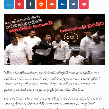
ලාල් කාන්ත ඇමතිවරයා අධිකරණ විනිශ්චයකාරවරුන්ගේ විශ්‍රාම යෑමේ වයස සම්බන්ධයෙන් නිහඬව සිටින ලෙස තමාට දැනුම් දුන්…
2011 වසරේදී දේශපාලන හා මානව හිමිකම් ක්‍රියාකාරීන් වන ලලිත්කුමාර් වීරරාජ් සහ කුගන් මුරුගානන්දන් යාපනයේදී අතුරුදන්…
ගොවියන්ගේ ප්‍රශ්න, ධීවරයන්ගේ ප්‍රශ්න, සෞඛය ප්‍රශ්න, වැටු ප්‍ර්ශ්න, රැකියා විරහිත ප්‍රශ්න මේ සියලු ප්‍රශ්නවලට තනි…
“අපිට වෙලාතියෙන්නේ, අපේ ජනාධිපතිතුමයි අපේ ආණ්ඩුවයි හොඳ
වැඩියිනේ. එක කාක්කෙක් මරලා තට්ට එල්ලුව නං ඔක්කොම සුද්දයි.”
මහාමාර්ග ඇමැති, ආණ්ඩු පක්ෂයේ ප්‍රධාන සංවිධායක ජොන්ස්ටන්
ප්‍රනාන්දු හෙවත් ජොනී පසුගිය දා ප්‍රසිද්ධ සභාවක කීවේ ය.
ජොනී මේ කියන්නේ තමන්ගේ ආණ්ඩුවට එරෙහිය යි ‘ඔවුන්ට හිතෙන’
මතවාද නිකම්ම මර්දනය කිරීම මතු නොව, ඝාතනය ද යොදා ‘සුද්ද’