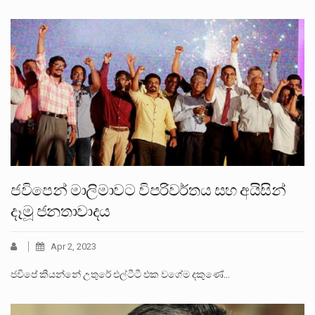
ජවිපෙන් මාලිමාවට විපරිවර්තය සහ අයිසින්
දෑමූ ජනතාවාදය
Apr 2, 2023
ජවිපේ කියන්නේ උතුරේ එල්ටීටී එක වගේම දකුණේ…