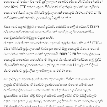
නොහොත් ‘ජෙයා’ වන මේ පුද්ලගලයා අනාවරණයකර සිටින්නේ තමන්
වසර 02ක් LTTE අත්අඩංගුවේ සිටි බවත්, ඒ අත්අඩංගුවෙන් මුදාහැරීමට
කොන්දේසියක් ලෙස කිසියම් පුද්ගලයෙක් කොළඹ රඳවාගැනීමට LTTE
සංවිධානයෙන් තමන්ට උපදෙස් ලැබී ඇති බවත් ය.
බස්නාහිර පළාත් බුද්ධි අංශයේ ප්‍රධානී, ජ්‍යේෂ්ට පොලිස් අධිකාරී (SSP)
රවී සෙනෙවිරත්නගේ මෙහෙයවීමෙන් මේ පිළිබඳ විමර්ශනාක්ෂිය
යොමුකරන්නට ඔවුහු කටයුතු කරති‍.
ඒ අනුව මේ කියන ජෙයරත්නම්ට ඔහුගේ තඹුත්තේගම නිවසේ දී LTTEය
විසින් කිසියම් පුද්ගලයෙක් බාරදෙන අතර, ඔහු කොළඹ රැගෙනගොස්
මංමාවත් පෙන්වාදෙන මෙන් දැනුම්දෙයි. 2009‍.02.28 දින මේ පුද්ගලයා
කොළඹ ගෙනඑන ජෙයරත්නම්, ඔහුගේ රහසිගත සම්බන්ධතා තිබූ බුද්ධි
නිලධාරීන්ද හවුල්කරගෙන මේ පුද්ගලයා කොළඹ 11 මැලිබන් වීදියේ
පිහිටි එක්තරා පුද්ගලික ලැගුම්හලක නවත්වා ඇත.
මේ පුද්ගලයා කුමන ඉලක්කයක් සපුරාගැනීම පිණිස කොළඹ එවන
ලදදැයි ඒ කිසිවෙක් ඒ වනවිට දැනසිටියේ නැත. එහෙත් මේ කියන
රහසිගත පුද්ගලයා සම්බන්ධයෙන් තවත් සූක්ෂම වැඩපිළිවෙලක්
ක්‍රියාත්මක වෙමින් තිබූ බව ද ඒ සමගම හෙළිවෙයි. ඒ වැඩපිළිවෙලට
අනුව ඔහු ඉහත ලැගුම්හලේ නවත්වන ලද දිනයේම සවස මෙරූන් පැහැති
ඩබල්කැබ් රථයකින් අකුරුගොඩ පිහිටි ‘දෙල්ගහළඟ වලව්ව’ නම් නිවස