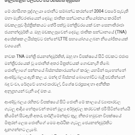
දෙල්ගහළඟ වලව්වට ගිය රහසිගත අමුත්තා
මේ රහසිගත පුද්ගලයා ජොනීට සම්බන්ධ කරන්නේ 2004 වසරේ පැවැති
මහා මැතිවරණයෙන් දෙමළ ජාතික සන්ධානය නියෝජනය කරමින්
මඩකලපුව දිස්ත්‍රික්කයට තේරී පත්වූ මන්ත්‍රීවරයෙක් වන සෙනාතිරාජා
ජයනන්දමූර්ති ය. ඔහු මඩකලපුවෙන් දෙමළ ජාතික සන්ධානයේ (TNA)
අපේක්ෂක ලයිස්තුවට එන්නේ LTTE සහයෝගය ලබන නියෝජිතයෙක්
වශයෙනි‍.
නවක TNA මන්ත්‍රී ජයනන්දමූර්තිත්, ඔහු හා විපක්ෂයේ සිටි එවකට එජාප
මන්ත්‍රීවරයෙක් වූ ජොනීත් අතර මිත්‍රත්වයක් ගොඩනැගී තිබේ.
ජොනීලාගේ පන්නයේ බිස්නස්කාරයන්ගේ කරල යහමින් පැහෙන්නේ
ආණ්ඩු බලය ඇති කල ය. මන්ද ඒ බිස්නස් බොහෝවිට බැඳී පවතින්නේ
බදු වංචා, රේගුවේ හොර පාරවල්, විශේෂ වරප්‍රසාද හා අනීතික
අනුග්‍රහයන් වැනි දේ මත ය.
ආණ්ඩු බලය රහිතව විපක්ෂයේ සිටි ජොනී මේ කාලයේ ව්‍යාපාරවල
ගැටලු ආදිය හේතුවෙන් තමන් මූල්‍ය අර්බුදවල කරවටක් එරී සිටින්නේයයි
කියමින් සිටඇති අතර, පාර්ලිමේන්තුව තුළ නිතර හමුවන විපක්ෂයේ
මිතුරන් ලෙස ජොනීගේ මෙම ආර්ථික ගැටලු ජෙයනන්දමූර්තිට
දැනගන්නට ලැබේ.