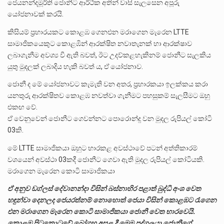
ජෙයනන්දමූර්ති ජොනීට ආර්ථික අතින් වාසි සැලසෙන අපූරු
යෝජනාවක් කරයි.
කිසියම් ප්‍රහාරයකට කොළඹ ගෙනඑන මරාගෙන මැරෙන LTTE
සාමාජිකයෙකුට ‌කොළඹින් ආරක්ෂිත නවාතැනක් හා ආරක්ෂාව
ලබාගැනීම අවශ්‍ය වී ඇති බවත්, ඊට උදව්කළහැකිනම් ජොනීට සැලකිය
යුතු මුදලක් ලබාදිය හැකි බවත් ය, ඒ යෝජනාව.
ජොනී ද මේ යෝජනාවට කැමැති වන අතර, ප්‍රහාරකයා ඉලක්කය කරා
යනතුරු ආරක්ෂිතව කොළඹ නවත්වා ගැනීමට පහසුකම් සැලසීමට ඔහු
එකඟ වේ.
ඒ වෙනුවෙන් ජොනීට ගෙවන්නට පොරොන්දු වන මුදල රුපියල් කෝටි
03කි.
මේ LTTE සාමාජිකයා ඔහුට භාරකළ අවස්ථාවේ පටන් අත්තිකාරම්
වශයෙන් අවස්ථා 03කදී ජොනීට ගෙවා ඇති මුදල රුපියල් කෝටියකි.
මරාගෙන මැරෙන කොටි සාමාජිකයා
ඒ අනුව ඩග්ලස් දේවානන්දා විසින් බස්නාහිර පළාත් බුද්ධි අංශ වෙත
හඳුන්වා දෙනලද ජෙයරත්නම් නොහොත් ජෙයා විසින් කොළඹට රැගෙන
එන මරාගෙන මැරෙන කොටි සාමාජිකයා ජොනී වෙත භාරවෙයි.
කොළඹ පිටකොටුවේ බෝගහ අසළ දී මෙම පුද්ගලයා ජොනීගේ