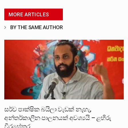
MORE ARTICLES
BY THE SAME AUTHOR
සර්ව පාක්ෂික බයිලා වැඩක් නැහැ,
අන්තර්කාලීන පාලනයක් අවශ්‍යයි – ළහිරු
වීරසේකර