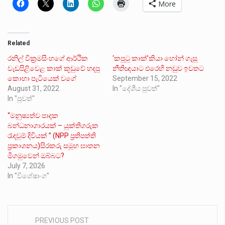
More
Related
රනිල් වික්‍රමසිංහගේ ආර්ථික
‘කපුටු කාක්’කියා හෝන් ගැසූ
වැඩපිළිවෙළ කාක් කූඩුවේ හදපු
නීතිඥයාට එරෙහි නඩුව ඉවතට
කොහා පැටියෙක් වගේ
September 15, 2022
August 31, 2022
In "දේශීය පුවත්"
In "පුවත්"
“මනුෂ්‍යත්ව පාදක
බන්ධනාගාරයක් – යුක්තිගරුක
රැඳවුම් දිවියක් ” (NPP ප්‍රතිපත්ති
ප්‍රකාශනය)සිරකරු සමූහ ඝාතන
මීගමුවෙන් ඔබ්බට?
July 7, 2026
In "විශේෂාංග"
PREVIOUS POST