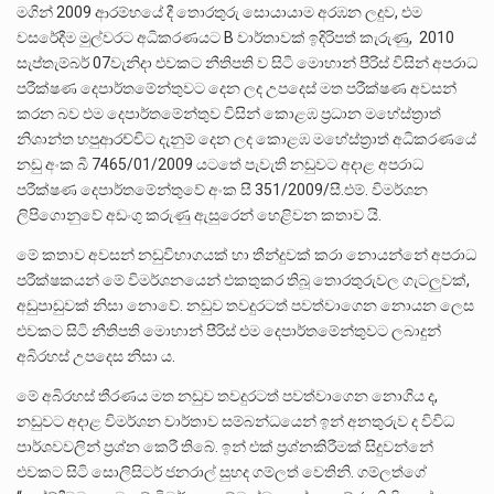
මගින් 2009 ආරම්භයේ දී තොරතුරු සොයායාම අරඹන ලදුව, එම
වසරේදීම මුල්වරට අධිකරණයට B වාර්තාවක් ඉදිරිපත් කැරුණු, 2010
සැප්තැම්බර් 07වැනිදා එවකට නීතිපති ව සිටි මොහාන් පීරිස් විසින් අපරාධ
පරීක්ෂණ දෙපාර්තමේන්තුවට දෙන ලද උපදෙස් මත පරීක්ෂණ අවසන්
කරන බව එම දෙපාර්තමේන්තුව විසින් කොළඹ ප්‍රධාන මහේස්ත්‍රාත්
නිශාන්ත හපුආරච්චිට දැනුම් දෙන ලද කොළඹ මහේස්ත්‍රාත් අධිකරණයේ
නඩු අංක බී 7465/01/2009 යටතේ පැවැති නඩුවට අදාළ අපරාධ
පරීක්ෂණ දෙපාර්තමේන්තුවේ අංක සී 351/2009/සී‍.එම්. විමර්ශන
ලිපිගොනුවේ අඩංගු කරුණු ඇසුරෙන් හෙළිවන කතාව යි.
මේ කතාව අවසන් නඩුවිභාගයක් හා තීන්දුවක් කරා නොයන්නේ අපරාධ
පරීක්ෂකයන් මේ විමර්ශනයෙන් එකතුකර තිබූ තොරතුරුවල ගැටලුවක්,
අඩුපාඩුවක් නිසා නොවේ. නඩුව තවදුරටත් පවත්වාගෙන නොයන ලෙස
එවකට සිටි නීතිපති මොහාන් පීරිස් එම දෙපාර්තමේන්තුවට ලබාදුන්
අබිරහස් උපදෙස නිසා ය.
මේ අබිරහස් තීරණය මත නඩුව තවදුරටත් පවත්වාගෙන නොගිය ද,
නඩුවට අදාළ විමර්ශන වාර්තාව සම්බන්ධයෙන් ඉන් අනතුරුව ද විවිධ
පාර්ශවවලින් ප්‍රශ්න කෙරී තිබේ. ඉන් එක් ප්‍රශ්නකිරීමක් සිදුවන්නේ
එවකට සිටි සොලිසිටර් ජනරාල් සුහද ගම්ලත් වෙතිනි‍‍. ගම්ලත්ගේ