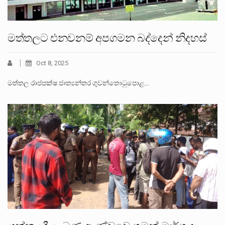
මත්තලට එනවනම් අපගමන බද්දෙන් නිදහස්
Oct 8, 2025
මත්තල රාජපක්ෂ ජාත්‍යන්තර ගුවන්තොටුපොළ…