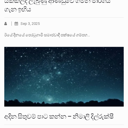
යක්කලදී ලැබුණු ආණ්ඩුවෙ ගමන් මාර්ගය
ගැන ඉඟිය
Sep 3, 2025
ඊයේ දිනයේ පෙරටුගාමී සමාජවාදී පක්ෂයේ ගම්පහ…
අදින සිතුවම් පාට කන්න – නිමාලි දිල්රුක්ෂී