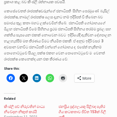
ප්‍රකාශ කළ බව කිංස්ලි රත්නායක පවසයි.
කෙසේවෙතත් රාජපක්ෂවරුන්ගේ ජනාධිපති සිහින පෙරමුණේ බැසිල්
රාජපක්ෂ, නාමල් රාජපක්ෂ ලෙස දැනට නම් ඉදිරිපත් වී තිබෙන බව
සමාජය තුළ කතා බහට ලක්වෙමින් තිබේ. ජනාධිපති ගෝඨාභයගේ
මීළඟ ජනාධිපති වීමේ සිහිනය ප්‍රථම ජනාධිපති සිහිනය තරම්ම ප්‍රබල සහ
ශක්තිය සැපයෙන එකක් නොවෙන බවට ඉදිරියේදී ඇතිවන දේශපාලන
හැලහැප්පීම් මත තීරණය වීමට නියමිත එකකි. ඒ අනුව ඉදිරි වසර 3
අවසාන වනවිට ජනාධිපති වන්නේ ගෝඨාභය ද එසේත් නැතිනම්
පොහොට්ටුවේ සියලු පක්ෂ එකඟ වෙන පොහොට්ටුවේ ම වෙනත්
රාජපක්ෂ කෙනෙක්ද යන එක තීරණය වේ.
Share this:
More
Related
කිංස්ලි පව් නිරුවතින් මාධ්‍ය
ජනප්‍රිය පුද්ගලයකු පිළිබඳ පැතිර
නිවේදන නිකුත් කරයි
ගිය කටකතාව ජීවිත 153ක් බිලි
September 11, 2021
ගනී.