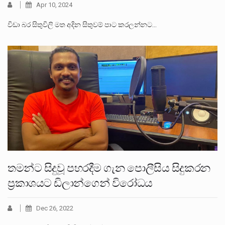
Apr 10, 2024
විඩා බර සිතුවිලි මත අදින සිතුවම් පාට කරලන්නට…
තමන්ට සිදුවූ පහරදීම ගැන පොලීසිය සිදුකරන
ප්‍රකාශයට ඩිලාන්ගෙන් විරෝධය
Dec 26, 2022