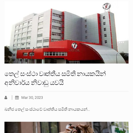
තෙල් සංස්ථා වෘත්තීය සමිති නායකයින්
අනිවාර්ය නිවාඩු යවයි
Mar 30, 2023
ඛනිජ තෙල් සංස්ථාවේ වෘත්තිය සමිති නායකයන්…