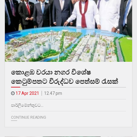
කොළඹ වරයා නගර විශේෂ
කෙටුම්පතට විරුද්ධව පෙත්සම් රැසක්
17 Apr 2021
12.47 pm
පාර්ලිමේන්තුවට…
CONTINUE READING