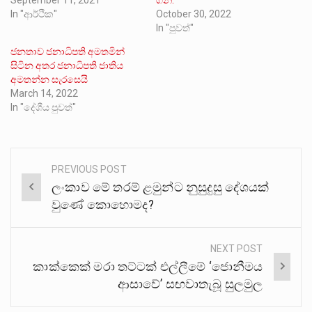
In "ආර්ථික"
October 30, 2022
In "පුවත්"
ජනතාව ජනාධිපති අමතමින්
සිටින අතර ජනාධිපති ජාතිය
අමතන්න සැරසෙයි
March 14, 2022
In "දේශීය පුවත්"
PREVIOUS POST
Post
ලංකාව මේ තරම් ළමුන්ට නුසුදුසු දේශයක්
navigation
වුණේ කොහොමද?
NEXT POST
කාක්කෙක් මරා තට්ටක් එල්ලීමේ ‘ජොනීමය
ආසාවේ’ සඟවාතැබූ සුලමුල