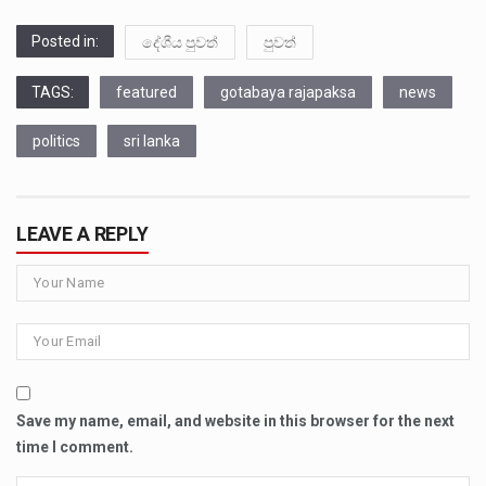
Posted in:
දේශීය පුවත්
පුවත්
TAGS:
featured
gotabaya rajapaksa
news
politics
sri lanka
LEAVE A REPLY
Save my name, email, and website in this browser for the next
time I comment.