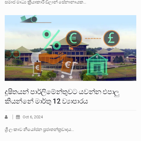
සමාජ මාධ්‍ය ක්‍රියාකාරී ඩිලාන් සේනානායක…
දූෂිතයන් පාර්ලිමේන්තුවට යවන්න එපාලු
කියන්නේ මාර්තු 12 ව්‍යාපාරය
Oct 6, 2024
ශ්‍රී ලංකාව නියෝජන ප්‍රජාතන්ත්‍රවාදය…