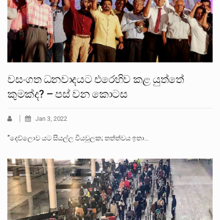
වසංගත ධනවාදයට එරෙහිව කළ යුත්තේ
කුමක්ද? – පස් වන කොටස
Jan 3, 2022
“දෙව්ලොව යට සියල්ල වියවුලක; තත්ත්වය ඉතා…