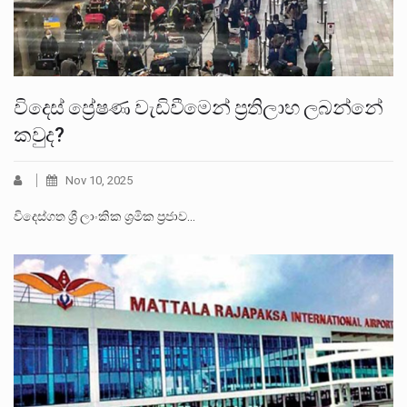
විදෙස් ප්‍රේෂණ වැඩිවීමෙන් ප්‍රතිලාභ ලබන්නේ
කවුද?
Nov 10, 2025
විදෙ­ස්ගත ශ්‍රී ලාංකික ශ්‍රමික ප්‍රජාව…