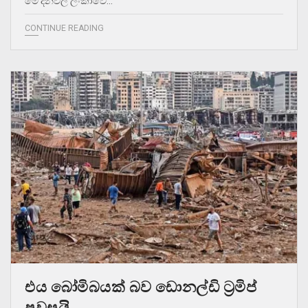
මේ දිනවල ලංකාවේ…
CONTINUE READING
එය බෝමිබයක් බව ඩොනල්ඩි ට්‍රමිප්
පවසයි