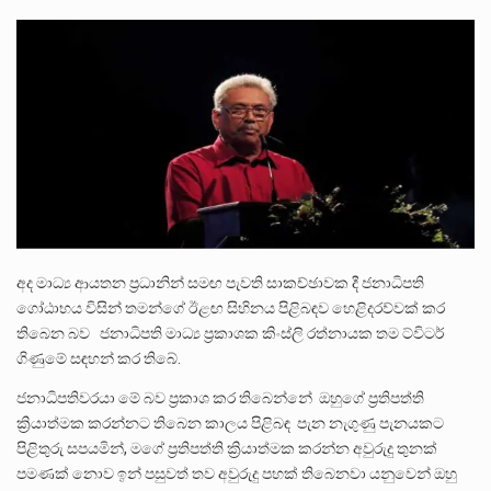
ලාල් කාන්ත ඇමතිවරයා අධිකරණ විනිශ්චයකාරවරුන්ගේ විශ්‍රාම යෑමේ වයස සම්බන්ධයෙන් නිහඬව සිටින ලෙස තමාට දැනුම් දුන්…
2011 වසරේදී දේශපාලන හා මානව හිමිකම් ක්‍රියාකාරීන් වන ලලිත්කුමාර් වීරරාජ් සහ කුගන් මුරුගානන්දන් යාපනයේදී අතුරුදන්…
ගොවියන්ගේ ප්‍රශ්න, ධීවරයන්ගේ ප්‍රශ්න, සෞඛය ප්‍රශ්න, වැටු ප්‍ර්ශ්න, රැකියා විරහිත ප්‍රශ්න මේ සියලු ප්‍රශ්නවලට තනි…
අද මාධ්‍ය ආයතන ප්‍රධානින් සමඟ පැවති සාකච්ඡාවක දී ජනාධිපති
ගෝඨාභය විසින් තමන්ගේ ඊළඟ සිහිනය පිළිබඳව හෙළිදරව්වක් කර
තිබෙන බව ජනාධිපති මාධ්‍ය ප්‍රකාශක කිංස්ලි රත්නායක තම ට්විටර්
ගිණුමේ සඳහන් කර තිබේ.
ජනාධිපතිවරයා මේ බව ප්‍රකාශ කර තිබෙන්නේ ඔහුගේ ප්‍රතිපත්ති
ක්‍රියාත්මක කරන්නට තිබෙන කාලය පිළිබඳ පැන නැගුණු පැනයකට
පිළිතුරු සපයමින්, මගේ ප්‍රතිපත්ති ක්‍රියාත්මක කරන්න අවුරුදු තුනක්
පමණක් නොව ඉන් පසුවත් තව අවුරුදු පහක් තිබෙනවා යනුවෙන් ඔහු