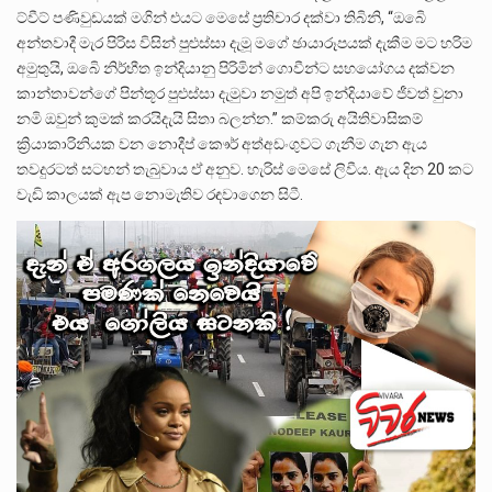
ට්වීට් පණිවුඩයක් මගින් එයට මෙසේ ප්‍රතිචාර දක්වා තිබිනි, “ඔබෙි
අන්තවාදී මැර පිරිස විසින් පුළුස්සා දැමූ මගේ ඡායාරූපයක් දැකීම මට හරිම
අමුතුයි, ඔබෙි නිර්භීත ඉන්දියානු පිරිමින් ගොවීන්ට සහයෝගය දක්වන
කාන්තාවන්ගේ පින්තූර පුළුස්සා දැමුවා නමුත් අපි ඉන්දියාවේ ජීවත් වුනා
නමි ඔවුන් කුමක් කරයිදැයි සිතා බලන්න.” කම්කරු අයිතිවාසිකම්
ක්‍රියාකාරිනියක වන නොදීප් කෞර් අත්අඩංගුවට ගැනීම ගැන ඇය
තවදුරටත් සටහන් තැබුවාය ඒ අනුව. හැරිස් මෙසේ ලිවීය. ඇය දින 20 කට
වැඩි කාලයක් ඇප නොමැතිව රඳවාගෙන සිටී.