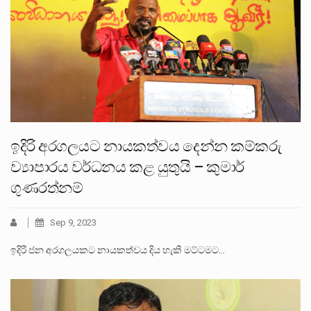
ඉදිරි අරගලයට නායකත්වය දෙන්න කම්කරු
ව්‍යාපාරය වර්ධනය කළ යුතුයි – කුමාර්
ගුණරත්නම්
Sep 9, 2023
ඉදිරි ජන අරගලයකට නායකත්වය දිය හැකි මට්ටමට…