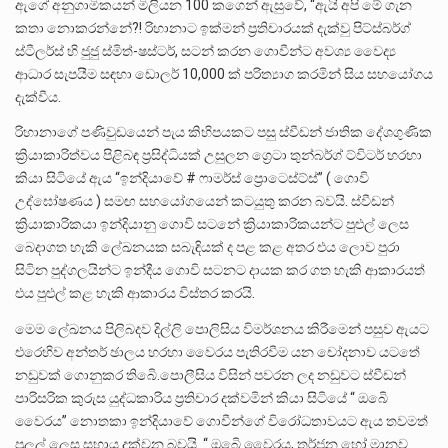
ඇගේ අනුගාමිකයන් මිලියන 100 කගෙන් ඇසුවේ, “ඇයි අපි මේ ගැන
කතා නොකරන්නේ?! රිහානාට ඉක්මන් ප්‍රතිචාරයක් දැක්වු පිට්ස්බර්ග්
ස්ටීලර්ස් හි ජුජු ස්මිත්-ෂස්ටර්, සටන් කරන ගොවීන්ට අවශ්‍ය වෛද්‍ය
ආධාර සැපයීම සඳහා ඩොලර් 10,000 ක් පරිත්‍යාග කරමින් සිය සහයෝගය
දැක්වීය.
රිහානාගේ පණිවුඩයෙන් පැය කිහිපයකට පසු ස්වීඩන් ජාතික දේශගුණික
ක්‍රියාකාරිත්වය පිළිබඳ ප්‍රසිද්ධියක් උසුලන ග්‍රෙටා තුන්බර්ග් ට්විටර් හරහා
කියා සිටියේ ඇය “ඉන්දියාවේ # ෆාමර්ස් ප්‍රොටෙස්ට්ස්” ( ගොවි
උද්ඝෝෂණය ) සමඟ සහයෝගයෙන් කටයුතු කරන බවයි. ස්වීඩන්
ක්‍රියාකාරිකයා ඉන්දියානු ගොවි සටනේ ක්‍රියාකාරිකයන්ට පුළුල් ලෙස
බෙදාගත හැකි ලේඛනයක සබැඳියක් ද පළ කළ අතර එය ලොව පුරා
සිටින පුද්ගලයින්ට ඉන්දීය ගොවි සටනට දායක කර ගත හැකි ආකාරයත්
එය පුළුල් කළ හැකි ආකාරය විස්තර කරයි.
මෙම ලේඛනය පිලිබදව දිල්ලි පොලිසිය විමර්ශනය කිරීමෙන් පසුව ඇයට
එරෙහිව අන්තර් ඡාලය හරහා වෛරය පැතිරවීම යන චෝදනාව යටතේ
නඩුවක් ගොනුකර තිබෙි.පොලීසිය විසින් පවරන ලද නඩුවට ස්වීඩන්
පාරිසරික කුරුස යුද්ධකාරිය ප්‍රතිචාර දක්වමින් කියා සිටියේ “ ඔබෙි
වෛරය” නොතකා ඉන්දියාවේ ගොවීන්ගේ විරෝධතාවයට ඇය තවමත්
පුලුල් ලෙස සහාය දක්වන බවයි. ‘‘ ඔබෙි වෛරය, තර්ජන හෝ මානව