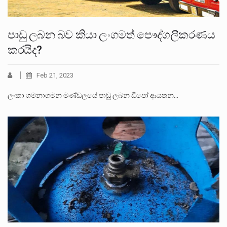
පාඩු ලබන බව කියා ලංගමත් පෞද්ගලීකරණය
කරයිද?
Feb 21, 2023
ලංකා ගමනාගමන මණ්ඩලයේ පාඩු ලබන ඩිපෝ ආයතන…