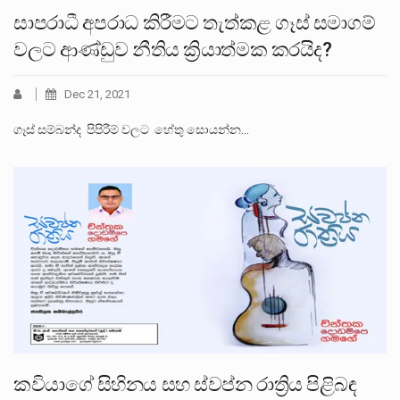
සාපරාධී අපරාධ කිරීමට තැත්කළ ගෑස් සමාගම්
වලට ආණ්ඩුව නීතිය ක්‍රියාත්මක කරයිද?
Dec 21, 2021
ගෑස් සම්බන්ද පිපිරීම් වලට හේතු සොයන්න…
කවියාගේ සිහිනය සහ ස්වප්න රාත්‍රිය පිළිබඳ