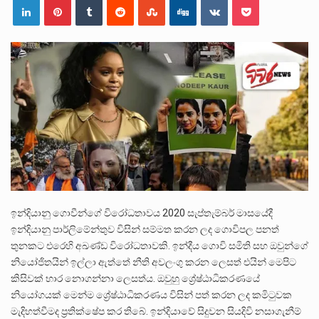
ලාල් කාන්ත ඇමතිවරයා අධිකරණ විනිශ්චයකාරවරුන්ගේ විශ්‍රාම යෑමේ වයස සම්බන්ධයෙන් නිහඬව සිටින ලෙස තමාට දැනුම් දුන්…
2011 වසරේදී දේශපාලන හා මානව හිමිකම් ක්‍රියාකාරීන් වන ලලිත්කුමාර් වීරරාජ් සහ කුගන් මුරුගානන්දන් යාපනයේදී අතුරුදන්…
ගොවියන්ගේ ප්‍රශ්න, ධීවරයන්ගේ ප්‍රශ්න, සෞඛය ප්‍රශ්න, වැටු ප්‍ර්ශ්න, රැකියා විරහිත ප්‍රශ්න මේ සියලු ප්‍රශ්නවලට තනි…
ඉන්දියානු ගොවීන්ගේ විරෝධතාවය 2020 සැප්තැම්බර් මාසයේදී
ඉන්දියානු පාර්ලිමේන්තුව විසින් සම්මත කරන ලද ගොවිපල පනත්
තුනකට එරෙහි අඛණ්ඩ විරෝධතාවකි. ඉන්දීය ගොවි සමිති සහ ඔවුන්ගේ
නියෝජිතයින් ඉල්ලා ඇත්තේ නීති අවලංගු කරන ලෙසත් එයින් මෙපිට
කිසිවක් භාර නොගන්නා ලෙසත්ය. ඔවුහු ශ්‍රේෂ්ඨාධිකරණයේ
නියෝගයක් මෙන්ම ශ්‍රේෂ්ඨාධිකරණය විසින් පත් කරන ලද කමිටුවක
මැදිහත්වීමද ප්‍රතික්ෂේප කර තිබේ. ඉන්දියාවේ සිදුවන සියදිවි නසාගැනීම්