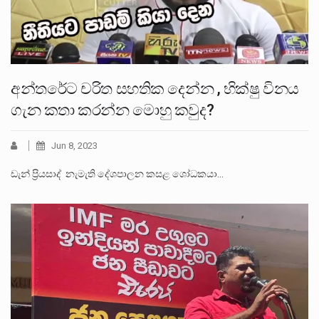
අන්තරේට චරිත සහතික දෙන්න , භික්ෂු විනය
ගැන කතා කරන්න මොහු කවුද?
Jun 8, 2023
ඩැන් ප්‍රියසාද් නැමැති දේශපාලන කසළ ශෝධකයා…