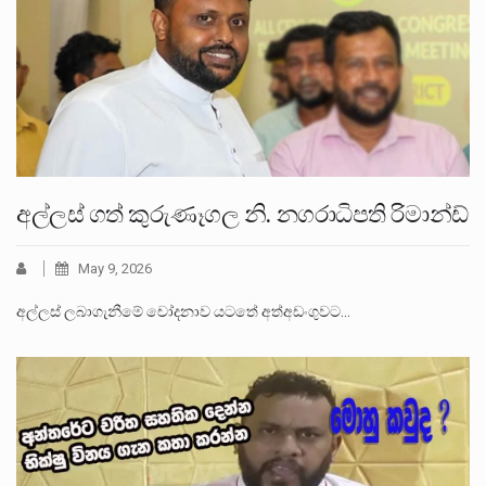
අල්ලස් ගත් කුරුණෑගල නි. නගරාධිපති රිමාන්ඩ්
May 9, 2026
අල්ලස් ලබාගැනීමේ චෝදනාව යටතේ අත්අඩංගුවට…