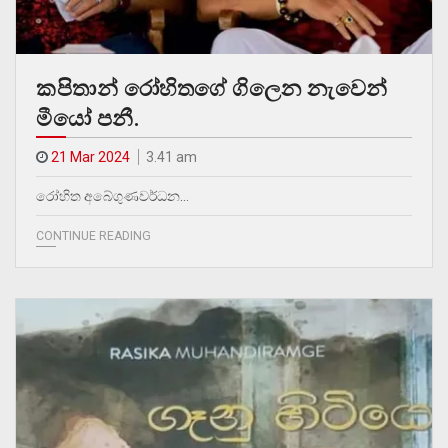
කපිතාන් රෝහිතගේ ගිලෙන නැවෙන්
මීයෝ පනී.
21 Mar 2024
3.41 am
රෝහිත අබේගුණවර්ධන…
CONTINUE READING