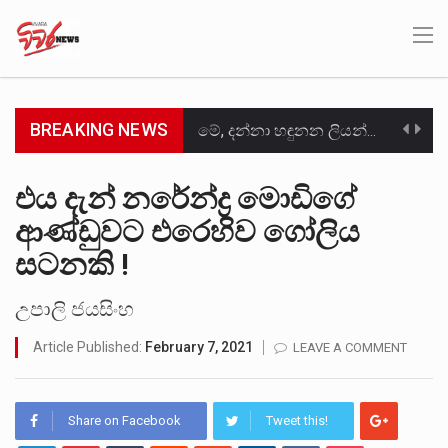
BREAKING NEWS
මේ, දන්නා හඳුනන ලියන්නකුගේ නන්නාඳුනන අඩවියක සැරිසරා ලද ආස්වාදනීය මොහොතක සිංහාවලෝකනයකි .කෙටි කවියක දිගු බර…
වත්මන් ආණ්ඩුවේ ප්‍රධාන පාර්ශවකරුවා වන ජනතා විමුක්ති පෙරමුණේ කාලයක පටන් තිබුණු ප්‍රධාන සටන් පාඨයක් වූවේ…
එය දැන් නරේන්ද්‍ර මොඩිගේ
ආණ්ඩුවට එරෙහිව ගෝලිය
සංවිධානාත්මක අපරාධකරුවකු වන ලොකු පැටිගේ ප්‍රධාන වෙඩික්කරු බවට සැක කරන ගිං ගඟේ ගිල්වා මරා දමා…
සටනකි !
උපරිමාධිකරණ විනිශ්චයකාරවරුන්ගේ හා ඉන් පහළ විනිශ්චයකාරවරුන්ගේ විශ්‍රාම වයස දීර්ඝ කිරීම සඳහා සකස් කර ඇති විසිදෙවන…
උපාලි ජයසිංහ
බන්ධනාගාර රැදවියන් 1,021 දෙනෙකු ඉකුත් වසර පහක කාලය තුලදී (2020 ජනවාරි 01 සිට 2025 දෙසැම්බර්…
Article Published:
February 7, 2021
LEAVE A COMMENT
මහර බන්ධනාගාරයේ අද ඇතිවූ සිද්ධියෙන් තුවාල ලැබූ බව කියන රැඳවියන් ගණන ඉහළ ගොස් තිබේ. ඒ…
අගෝස්තු මස දෙවන ඉරිදා ලිට් රූම් සූම් සංවාදය පැවැත්වෙන්නේ "කතා කරන මහ වැව" නම් නකතාවක්…
Share on Facebook
Tweet this!