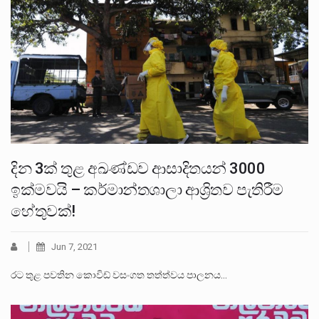
දින 3ක් තුළ අඛණ්ඩව ආසාදිතයන් 3000
ඉක්මවයි – කර්මාන්තශාලා ආශ්‍රිතව පැතිරීම
හේතුවක්!
Jun 7, 2021
රට තුළ පවතින කොවිඩ් වසංගත තත්ත්වය පාලනය…