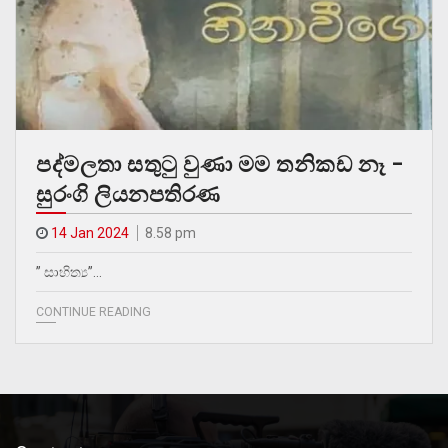
පද්මලතා සතුටු වුණා මම තනිකඩ නෑ –
සුරංගි ලියනපතිරණ
14 Jan 2024
8.58 pm
” සාහිත්‍ය”…
CONTINUE READING