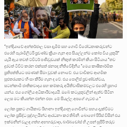
“ඉන්දියාවේ අන්තර්ජාල වසා දැමීම් සහ ගොවි විරෝධතාකරුවන්ට
එරෙහි පැරාමිලිටරි ප්‍රචණ්ඩ ක්‍රියා ගැන අප සියල්ලන්ම කෝප විය යුතුයි”
යැයි ඇය තවත් ට්විටර් පණිවුඩයක් නිකුත් කරමින් කියා සිටියාය ”තව
දුරටත් ටිවිට් කරන එක්සත් ඡනපද නීතිවෙිදිනිය ‘‘මෙය කෘෂිකාර්මික
ප්‍රතිපත්තියට පමණක් සීමා වූවක් නොවේ. එය වාචිකව ආගමික
සුළුතරයකට හිංසා කිරීම ගැන ද වේ. එය පොලිස් ප්‍රචණ්ඩත්වය,
සටන්කාමී ජාතිකවාදය සහ කම්කරු අයිතිවාසිකම්වලට එරෙහි ප්‍රහාර
යන්ය. එය ගෝලීය අධිකාරීවාදයයි. ඔබේ කටයුතුවලින් ඈත්ව සිටින
ලෙස මට කියන්න එන්න එපා. මේ සියල්ල අපගේ ගැටළු ය ‘‘
ලෝක ප්‍රකට ගායිකාව රිහානා ඉන්දියානු ගොවීන්ට සහය දැක්වීමට
ලෝක ප්‍රසිද්ධ පුද්ගලයින්ට ආරධනා කර තිබිනි. බොහෝ පිරිස් විසින් එය
ඉක්මනින් වැලඳ ගත්හ.අඟහරුවාදා, බාර්බඩෝස් හි උපන් සුපිරි තරුව