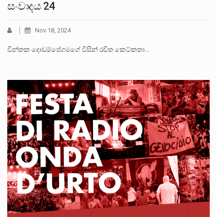
සංවාදය 24
Nov 18, 2024
චින්තක දොඩම්පේගමගේ විසින් රචිත කෙට්කතා…