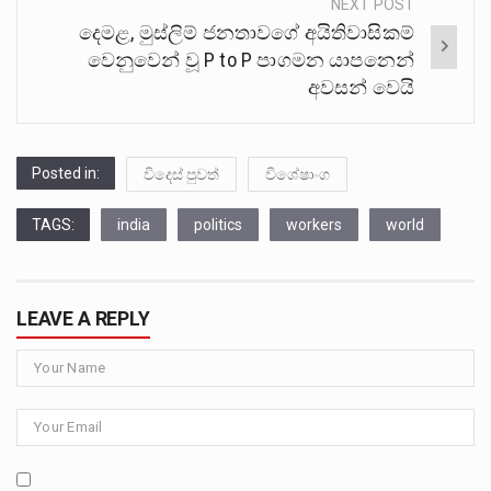
NEXT POST
දෙමළ, මුස්ලිම් ජනතාවගේ අයිතිවාසිකම්
වෙනුවෙන් වූ P to P පාගමන යාපනෙන්
අවසන් වෙයි
Posted in:
විදෙස් පුවත්
විශේෂාංග
TAGS:
india
politics
workers
world
LEAVE A REPLY