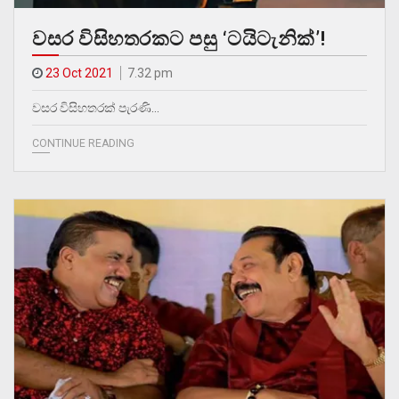
වසර විසිහතරකට පසු ‘ටයිටැනික්’!
23 Oct 2021
7.32 pm
වසර විසිහතරක් පැරණි…
CONTINUE READING