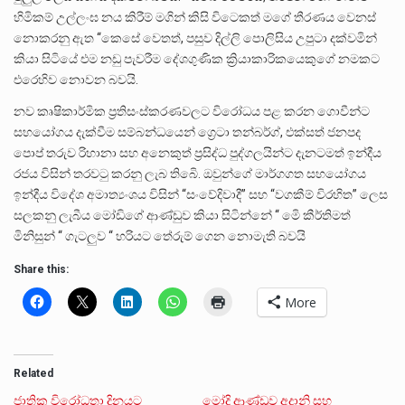
හිමිකම් උල්ලංඝ නය කිරීම් මගින් කිසි විටෙකත් මගේ තීරණය වෙනස්
නොකරනු ඇත ‘‘කෙසේ වෙතත්, පසුව දිල්ලි පොලිසිය උපුටා දක්වමින්
කියා සිටියේ එම නඩු පැවරීම දේශගුණික ක්‍රියාකාරිකයෙකුගේ නමකට
එරෙහිව නොවන බවයි.
නව කෘෂිකාර්මික ප්‍රතිසංස්කරණවලට විරෝධය පළ කරන ගොවීන්ට
සහයෝගය දැක්වීම සම්බන්ධයෙන් ග්‍රෙටා තන්බර්ග්, එක්සත් ජනපද
පොප් තරුව රිහානා සහ අනෙකුත් ප්‍රසිද්ධ පුද්ගලයින්ට දැනටමත් ඉන්දීය
රජය විසින් තරවටු කරනු ලැබ තිබෙි. ඔවුන්ගේ මාර්ගගත සහයෝගය
ඉන්දීය විදේශ අමාත්‍යංශය විසින් “සංවේදිවාදී” සහ “වගකීම් විරහිත” ලෙස
සලකනු ලැබීය මෝඩිගේ ආණ්ඩුව කියා සිටින්නේ ‘‘ මෙි කීර්තිමත්
මිනිසුන් ‘‘ ගැටලුව ‘‘ හරියට තේරුම් ගෙන නොමැති බවයි
Share this:
More
Related
ජාතික විරෝධතා දිනයට
මෝදි ආණ්ඩුව අදානි සහ