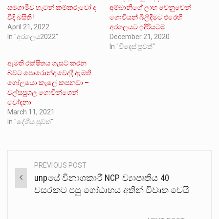
සමගාමීව හැටන් කම්කරුවෝ ද
අම්බානිගේ ලාභ වෙනුවෙන්
වීදි බසිති !
ගොවියන් බිලිදීමට එරෙහි
April 21, 2022
අරගලයට ඉදිරියටම
In "අරගලය2022"
December 21, 2020
In "විදෙස් පුවත්"
ඇමති රක්ෂිතය ගැසට් කරන
බවට පොරොන්දු වෙද්දී ඇමති
ගෝලයො කැලේ කපනවා –
වල්සපුගල ගොවීන්ගෙන්
චෝදනා
March 11, 2021
In "දේශීය පුවත්"
PREVIOUS POST
Post
unpයේ විනාශකාරී NCP ව්‍යාපෘතිය 40
navigation
වසරකට පසු ගෝඨාභය අතින් විවෘත වෙයි