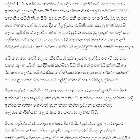
වලින් 11.2% ක්ම ගොවීන්ගේ සියදිවි නසාගැනීම් වේ. මෙම සටනට
ඉන්දියාව පුරා මිලියන 250 ක පමණ ජනතාවක් සෘඡුව සම්බන්ධ බවට
වෘත්තීය සමිති කියා සිටී. අද වන විට එකී සටනට මාස 3 කි. ඔවුහු පුරා
මාස ගනනාවක් මහ මග දිගේ දිල්ලියට පැමිණියහ. ඔවුහු කණ්ඩායමි
ලෙස පැමිනියේ ලොරි ගණන් ආහාර පුරවා ඡංගම මුලුතැන් ගෙවල් සහ
වැසිකිලි පද්ධතිද රැගෙනය. එය දුර දිග ඇදෙන සටනක් බව ඔවුහු දනි.
එබැවින් මෙවර ගොවි සටන මෝඩිගේ ආණ්ඩුවට කිසිසේත්ම පහසු නැත.
මෙි මොහොතේදී ලොව කීර්තිමත් පුද්ගලයන්ද ඉන්දීය ගොවි සටනට
සහය පලකරමින් එය දිරිමත් කරමින් සිටී ඒ අතර ප්‍රකෝටිපති ගායිකා
රිහානාද ලෝක ප්‍රසිද්ධ ක්‍රියාකාරිනියක වන ග්‍රෙටා තුන්බර්ග් ද එක්සත්
ඡනපද උප ඡනාධිපතිනියගේ ලේලියවන මීනා හැරිස්ද ඉදිරියෙනි.
මීනා හැරිස් ගොවි විරෝධතා සමාජ මාධ්‍යවලට අදහස් දැක්වීම මගින්
ඉන්දියාව පුරා කලබලයක් ඇති කර තිබේ. ඉන්දීය ගොවි උද්ඝෝෂනයේදී,
ඉන්දීය කාන්තා ගොවීන් ගැන කතා කරන ප්‍රධාන ජාත්‍යන්තර
බලපෑම්කාරිනියක් ලෙස ඇය අවධානයට ලක්ව සිටී.
මීනා හැරිස්ගේ ඡායාරූප අන්තවාදීන් විසින් පුළුස්සා දැමූ අතර ඇයට
එරෙහිව සටන් පාට කියනු ලැබීය. ඇයට එරෙහි සියලු උණුසුම
තත්වයන්ට අමනාප නොවෙමින් එක්සත් ඡනපද උප ඡනාධිපති ලේලිය