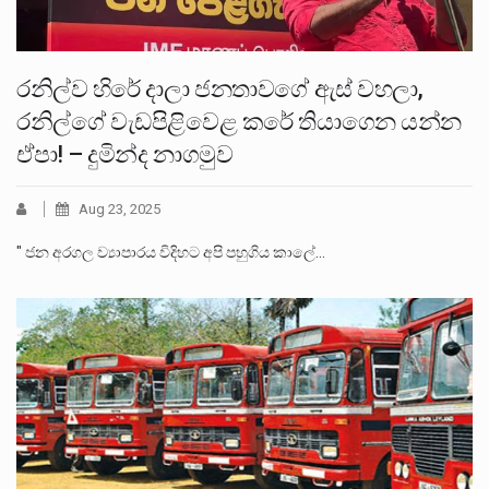
රනිල්ව හිරේ දාලා ජනතාවගේ ඇස් වහලා,
රනිල්ගේ වැඩපිළිවෙළ කරේ තියාගෙන යන්න
ඒපා! – දුමින්ද නාගමුව
Aug 23, 2025
" ජන අරගල ව්‍යාපාරය විදිහට අපි පහුගිය කාලේ…