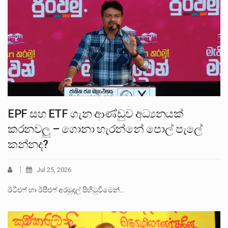
EPF සහ ETF ගැන ආණ්ඩුව අධ්‍යනයක්
කරනවලු – ගොනා හැරන්නේ පොල් පැලේ
කන්නද?
Jul 25, 2026
ඊටීඑෆ් හා ඊපීඑෆ් අරමුදල් පිහිටුවීමෙන්…