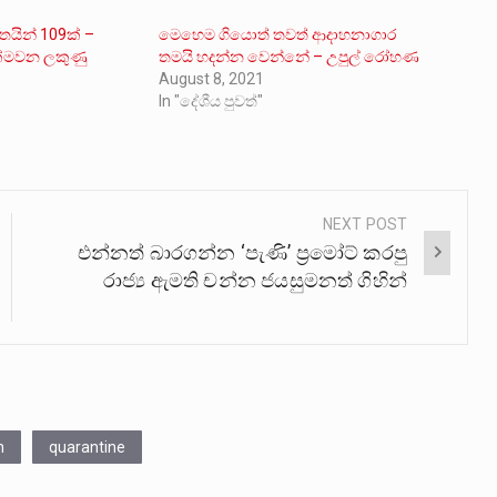
තයින් 109ක් –
මෙහෙම ගියොත් තවත් ආදාහනාගාර
ක්මවන ලකුණු
තමයි හදන්න වෙන්නේ – උපුල් රෝහණ
August 8, 2021
In "දේශීය පුවත්"
NEXT POST
එන්නත් බාරගන්න ‘පැණි’ ප්‍රමෝට් කරපු
රාජ්‍ය ඇමති චන්න ජයසුමනත් ගිහින්
h
quarantine