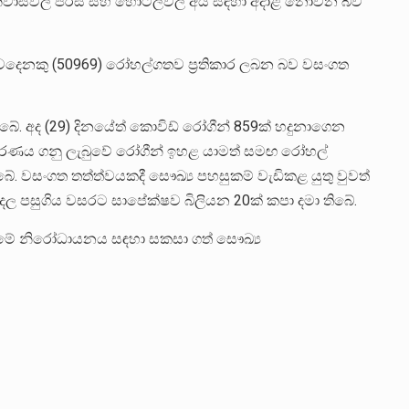
 නිවාසවල පිරිස් සහ හෝටල්වල අය සඳහා අදාළ නොවන බව
වදෙනකු (50969) රෝහල්ගතව ප්‍රතිකාර ලබන බව වසංගත
බේ. අද (29) දිනයේත් කොවිඩ් රෝගීන් 859ක් හදුනාගෙන
 තීරණය ගනු ලැබුවේ රෝගීන් ඉහළ යාමත් සමඟ රෝහල්
. වසංගත තත්ත්වයකදී සෞඛ්‍ය පහසුකම් වැඩිකළ යුතු වුවත්
ල පසුගිය වසරට සාපේක්ෂව බිලියන 20ක් කපා දමා තිබේ.
මේ නිරෝධායනය සඳහා සකසා ගත් සෞඛ්‍ය