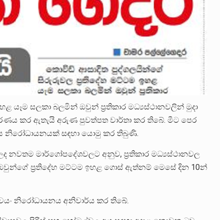
හළ යෑම සලකා බලමින් ඔවුන් ප්‍රතිකාර මධ්‍යස්ථානවලින් මුදා
තීරණය කර ඇතැයි අරුණ පුවත්පත වාර්තා කර තිබේ. මීට පෙර
ය නිරෝධායනයක් සඳහා යොමු කර තිබුණි.
න ලද නවතම මාර්ගෝපදේශවලට අනුව, ප්‍රතිකාර මධ්‍යස්ථානවල
ු ඔවුන්ගේ ප්‍රතිදේහ මට්ටම ඉහළ ගොස් ඇත්නම් මෙසේ දින 10න්
ල ස්වයං නිරෝධායනය අනිවාර්ය කර තිබේ.