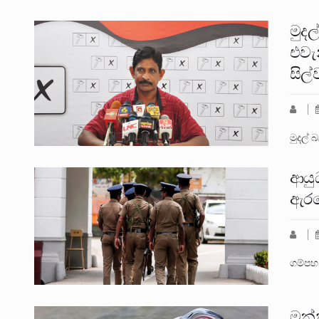
මුද
එවැන
සිල්
මුදල්
ආයු
ඇරඹ
ගම්පහ 
මන්