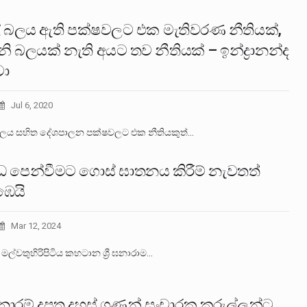
ල් බලය ඇති පක්ෂවලට එක මැතිවරණ නීතියක්,
ි බලයක් නැති අයට තව නීතියක් – ඉන්ද්‍රානන්ද
වා
Jul 6, 2020
 බලය සහිත දේශපාලන පක්ෂවලට එක නීතියකුත්…
ධ පෙන්වීමට ගොස් ඝාතනය කිරීම් නැවතත්
ෙයි
Mar 12, 2024
මල්වතුහිරිපිටිය කහටාන ශ්‍රී ඝනාරාම…
නාරම් දූපත දහස් ගණන් සංචාරක කුරුල්ලන්ට