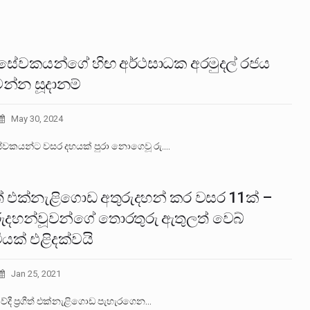
 සේවකයන්ගේ හිඟ අර්ථසාධක අරමුදල් රජය
න්න සූදානම්
May 30, 2024
ේවකයන්ට වසර දහයක් පුරා නොගෙවූ රු.…
ගීත් එක්නැළිගොඩ අතුරුදහන් කර වසර 11ක් –
රුදහන්වූවන්ගේ තොරතුරු ඇතුලත් වෙබ්
ියක් එළිදක්වයි
Jan 25, 2021
වේදී ප්‍රගීත් එක්නැළිගොඩ පැහැරගෙන…