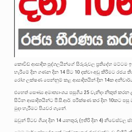
කොවිඩ් ආසාදිත පුද්ගලයින්ගේ සිරුරුවල ප්‍රතිදේහ මට්ටම ඉ
හැරීමේ දින ගණන දින 14 සිට 10 දක්වා අඩු කිරීමට රජය 
රෝග ලක්ෂණ පෙන්නුම් කළ ආසාදිතයින් දින 14ක අනිවාර්
එහෙත් සෞඛ්‍ය අමාත්‍යාංශය පසුගිය 25 වැනිදා නිකුත් කර
සිටින ආසාදිතයින්ට පී.සී.ආර්. පරීක්ෂණ කර දින 10කට පස
මුදා හැරීමට පියවර ගැනේ.
ඔවුන් පිටව ගියද දින 14 යනතුරු (ඉතිරි දින 4) නිවෙස්ව