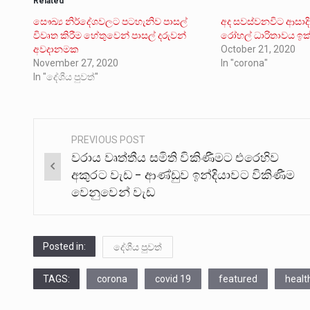
Related
සෞඛ්‍ය නිර්දේශවලට පටහැනිව පාසල්
අද සවස්වනවිට ආසාදි
විවෘත කිරීම හේතුවෙන් පාසල් දරුවන්
රෝහල් ධාරිතාවය ඉ
අවදානමක
October 21, 2020
November 27, 2020
In "corona"
In "දේශීය පුවත්"
PREVIOUS POST
Post
වරාය වෘත්තීය සමිති විකිණීමට එරෙහිව
navigation
අකුරට වැඩ – ආණ්ඩුව ඉන්දියාවට විකිණීම
වෙනුවෙන් වැඩ
Posted in:
දේශීය පුවත්
TAGS:
corona
covid 19
featured
healt