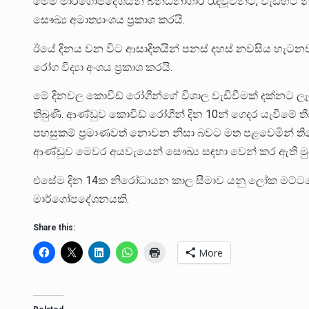
මෙම මාර්ගෝපදේශයන් බන්ධනාගාර රැඳවූවන්ට, වැඩිහිටි
සෞඛ්‍ය අමාත්‍යාංශය ප්‍රකාශ කරයි.
ඊයේ දිනය වන විට ආසාදිතයින් පනස් දහස් නවසිය හැටන
රෝග විද්‍යා අංශය ප්‍රකාශ කරයි.
මේ දිනවල කොවිඩ් රෝගීන්ගේ විශාල වැඩිවීමක් දක්නට ලැ
තිබුණි. ආණ්ඩුව කොවිඩ් රෝගීන් දින 10න් ගෙදර යැවීමේ
පහසුකම් ප්‍රමාණවත් නොවන නිසා බවට මත පළවෙමින් තිබේ
ආණ්ඩුව මෙවර අයවැයෙන් සෞඛ්‍ය සඳහා වෙන් කර ඇති මුද
එසේම දින 14ක නිරෝධායන කාල සීමාව යනු ලෝක මට්ට
මාර්ගෝපදේශනයකි.
Share this:
More