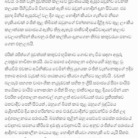
බවයි. රංජීත් වැනි පුවත්පත් කලාවේ ප්‍රවීණයෙකු ඇසුර ඔවුන්ව වෙනත්
තලයක පිහිටුවීමෙි විභවයක් ඇති බව ඔවුන් හොදින් දැන සිට්යහ. එම
සුහද මිනිස් ඇසුරවල් වල දිග පළල හොඳින් කියවා ගැනිමේ නිසග
හැකියාවක් රංජීත් තුළ තිබීමත් ඔවුනගේ ච්න්තනමය දිළිඳු බව තුළ ලාංකීය
කලාත්මක සමාජයේ ඇතිව තිබු ඇතැම් ජාතීවාදී දෘෂ්ටිවාදයන් කලාව
වෙලාගනිම්න් තිබෙනු රංජීත් කල්තියා දැනගෙන තිබ්ම කතුවරයා මනාව
ගෙන එනු ලබයි.
එරික් රජීත්ගේ පුවත්පත් කතුවර භූමිකාව ගොඩ නැංවීම සඳහා අපුරු
උපක්‍රම භාවිතා කරයි. රටේ සමාජ දේශපාලන දේහයෙහි ඔහු තුළ වු
කියවීම් එවකට අධිනිෂ්චය වෙමින් තිබු යුගයක රංජීත් වැන්නෙකුගේ ඉදිම
ඉතාම අමාරැ වැඩක් බව පාඨකයාට කියවා ගැනිමට සලස්වයි . වඩාත්
බලපෑම් සහගත වාමාංශික නැඹුරැවක් සහිත ඉංග්‍රීසි සමාජයේ සීමා මායිම්
තඹෙිකට මායිම් නොකරන රංජීත් සිංහල ජාතිවාදය තුළ දියවෙමින් යන
ව්පරීත දේශපාලන ආශාවල් ගැන ලත් අවබෝධයත් එයට ප්‍රතිපක්ෂව
මතවාදීව පෙනී සිට්යත් , ඔහුගේ බීමත් කම තුළ ඔහුගේ බුද්ධිමය
මැදිහත්වීම් දිය කර හරින්නට තම ව්රැද්ධවාදීන්ට පුළුවන්වීම රංජීත් ලද
දේශපාලනමය පරාජයයි. බ්මත්කම තුළින් ඔහු සෙව්වේ සමස්ත පරාජයේ
වේදනාව සමනය කිරිමේ දරැණු වේදනාවයි. මට අනුව රංජීත්ගේ පරාජයේ
ආදීනව සමකාලීන මාධ්‍යය තුළ හොඳින් කියවා ගතහැකි වේ යැයි සිතම්.