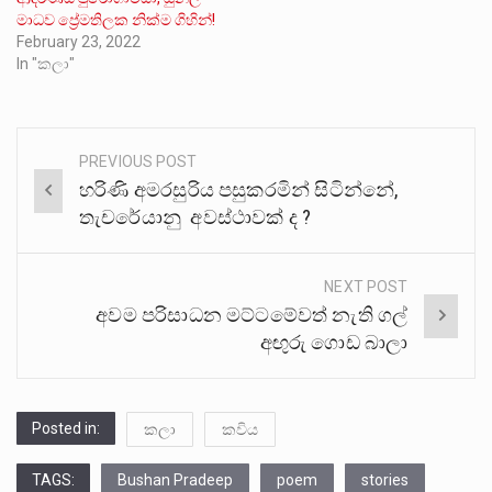
මාධව ප්‍රේමතිලක නික්ම ගිහින්!
February 23, 2022
In "කලා"
PREVIOUS POST
Post
හරිණි අමරසුරිය පසුකරමින් සිටින්නේ,
navigation
තැචරේයානු අවස්ථාවක් ද ?
NEXT POST
අවම පරිසාධන මට්ටමේවත් නැති ගල්
අඟුරු ගොඩ බාලා
Posted in:
කලා
කවිය
TAGS:
Bushan Pradeep
poem
stories