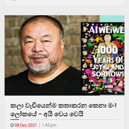
කලා වැඩියෙන්ම කතාකරන කෙනා මං!
ලෝකයේ – අයි වෙය වෙයි
08 Dec 2021
1.42 pm