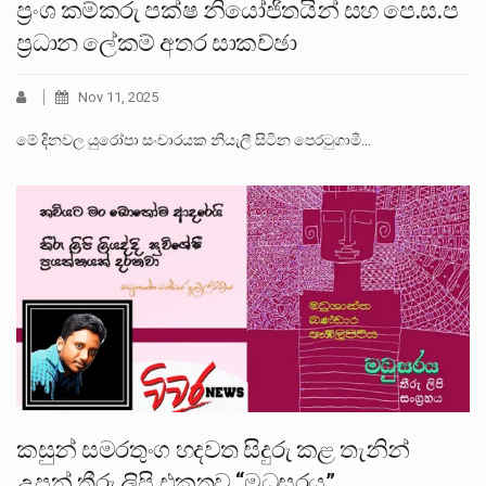
ප්‍රංශ කම්කරු පක්ෂ නියෝජිතයින් සහ පෙ.ස.ප
ප්‍රධාන ලේකම් අතර සාකච්ඡා
Nov 11, 2025
මේ දිනවල යුරෝපා සංචාරයක නියැලී සිටින පෙරටුගාමී…
කසුන් සමරතුංග හදවත සිදුරු කළ තැනින්
උපන් තීරු ලිපි එකතුව “මධුසරය”