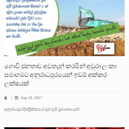
ගොවි ජනතාව අවතැන් කරමින් අවුරා ලංකා
සමාගමට අනුරාධපුරයෙන් ඉඩම් අක්කර
ලක්ෂයක්
Sep 23, 2021
අනුරාධපුර දිස්ත්‍රික්කයේ මුළු භූමි ප්‍රමාණයෙන්…