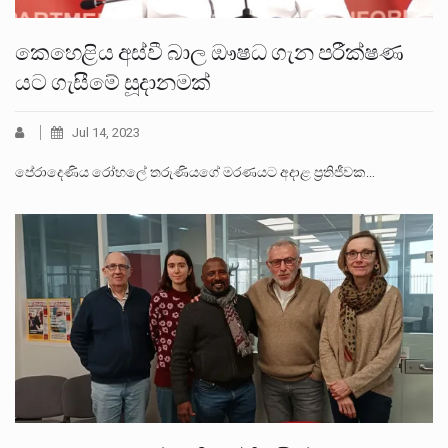
කෙහෙළිය අස්වී බාල ඖෂධ ගැන පරීක්ෂණ
යට ගැසීමේ සූදානමක්
Jul 14, 2023
පේරාදෙණිය රෝහලේ තරුණියගේ මරණයට අදාළ ප්‍රතිජීවක…