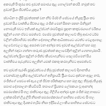
අකමැති පිංතූරය තව දුරටත් සමාජය තුළ හොල්මන් කරයි. නමුත් තව
දුරටත් ප්‍රියා ජීවත්විය යුතුය ?
ස්වාධීන ඉංග්‍රීසි පුවත්පතක් වන නිව් මිරර් හි සේවයේ නියුතු ප්‍රිිියා තව
දුරටත් සිය වෘත්තීය ජීව්තය තුළ රංජීත් මෙන් සිතන පතන මිනිසුන්
නොමැති බවට ඉඟියක් ඇල්ස්ටන් රාමවික්‍රම ප්‍රදාන කතුවරයාගේ චරිතය
තුළින් ගෙන ඒමට සමත්වේ. එසේම පුවත්පත් කලාවේ තිබු ආචාර ධර්ම
වලින් පරිබාහිරව පවතින දේශපාලනීක ආධිපත්‍යයට යටත්ව වෙළඳපොළ
බලවේගවලට තුළ අසරණ වන අන්දම තව දුරටත් ඇල්ස්ටන් සහ ඔහු
අලුතින් බඳවා ගන්නා තරුණ පුවත්පත් කලාවේදීන් තුළින් ගෙනහැරපායි .
ඇල්ස්ටන්ද ප්‍රියා තුළින් රංජීත්ව කියවාගැනිමට පෙලඹවීමෙන් සිය
වෘත්තිමය පැවැත්මට අලුතින් යමක් එකතු කරගැනිමට අසමත්වේ.
තව දුරටත් පැරණි ප්‍රබුද්ධත්වයේ තිබු පුවත්පත් කලාවේ දිශානතිය
වෙනස්වනු දැකිම ඇල්ස්ටන්ගේ අභිප්‍රායයි. ප්‍රිිියා එයට දක්වන අපුල නම්,
රංජීත්ගේ සෙවණේ ඇය ලත් ජීව්ත පරිත්ඥානය සහ ඔහු තුල තිබුණු තියුණු
සමාජ දේශපාලන කියවීමයි. තමාගේ ප්‍රියතම ලේඛකයා වු ආනන්ද
සමරසේකර සිංහල ජාතිවාදය තුළ ගිලීගිය අන්දම දැක රංජීත් ඔහු හාස්‍යට
ලක්කරමින් ලියු ලිපි නිසාත් සමරසේකරගේ සාහිත්‍ය සේවාව සිංහල
ජාතිවාදය තුළ දියකර හැරිම නිසා ඉදිරියේ ලාංකිය සාහිතය සේවාවට