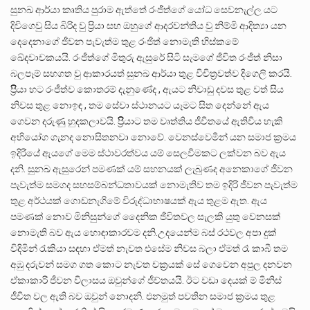
සුනඛ ආර්යා කෘතිය පුරාම ඇත්තේ රංජීත්ගේ යෝධ සෙවනැල්ල යට
දිවිගෙවු සිය බිරිද වු ප්‍රියා සහ ඔහුගේ ආදරවන්තිය වු නිම්මි ආදිත්‍යා යන
දෙදෙනාගේ ජීවන පැවැත්ම තුළ රංජීත් නොමැති හිස්කමේ
⁣⁣ඛේදවාචකයයි. රංජීත්ගේ මිතුරු ඇසුරේ සිටි සැමගේ ජීවිත රංජීත් නිසා
බලපෑම් සහගත වු ආකාරයත් සුනඛ ආර්යා තුළ විචිත්‍රවත්ව දිගෙලි කරයි.
ප්‍රිිියා හට රංජීත්ව කොතරම් දැනුණේද , ඇයට නිවාඩු දවස තුළ වත් සිය
නිවස තුළ නොඉඳ , තම සේවා ස්ථානයට යෑමට සිත ⁣දෙන්නේ ඇය
ගෙවන දරුණු හුදකලාවයි. ප්‍රිිිියාට තම වෘත්තිය ජීවිතයේ ඇතිවිය හැකි
අභියෝග ගැනද නොසිතනවා නොවේ. වෙනස්වෙමින් යන සමාජ ක්‍රමය
ඉදිරියේ⁣ ඇයගේ මෙම ස්ථාවරත්වය යම් සෙලවිමකට ලක්වන බව ඇය
දනි. සුනඛ ඇසුරෙන් පමණක් යම් සහනයක් ලැබුණද අනෙකාගේ ජීවන
පැවැත්ම සමගද සහසම්බන්ධතාවයක් ⁣නොමැතිව තම ඉදිරි ජීවන පැවැත්ම
තුළ අර්ථයක් ගොඩනැගිමේ විරුද්ධාභාෂයක් ඇය තුළම ඇත. ඇය
පමණක් නොව මිනිසුන්ගේ දෛනික ජීවිතවල සැලකි යුතු වෙනසක්
නොමැති බව ඇය හොඳාකාරවම දනි.උදයෙන්ම බස් රථවල අපා දුක්
විදිමින් රැකියා සඳහා ඒමත් නැවත එසේම නිවස බලා ඒමත් රෑ කාබී තම
අඹු දරුවන් සමග ගත කොට නැවත චක්‍රයක් සේ ගෙවෙන අපුල දනවන
ඒකාකාරි ජීවන විලාසය ඔවුන්ගේ ජීව්තයයි. ඊට වඩා දෙයක් ම් මිනිස්
ජීවිත වල ඇති බව ඔවුන් නොදනි. එනමුත් පවතින සමාජ ක්‍රමය තුළ