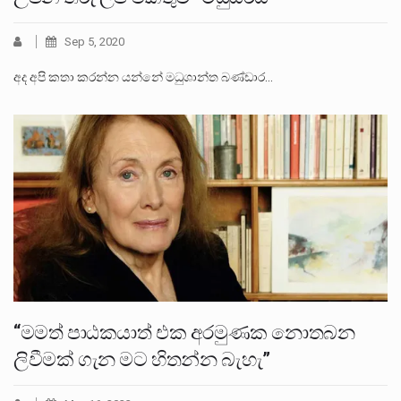
Sep 5, 2020
අද අපි කතා කරන්න යන්නේ මධුශාන්ත බණ්ඩාර…
“මමත් පාඨකයාත් එක අරමුණක නොතබන ‍
ලිවීමක් ගැන මට හිතන්න බැහැ”