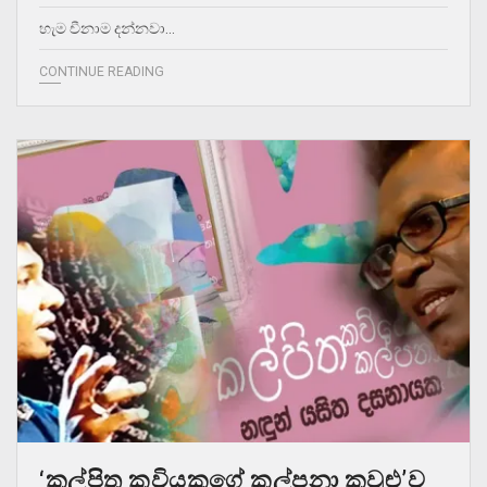
හැම චීනාම දන්නවා…
CONTINUE READING
‘කල්පිත කවියකුගේ කල්පනා කවුළු’ව