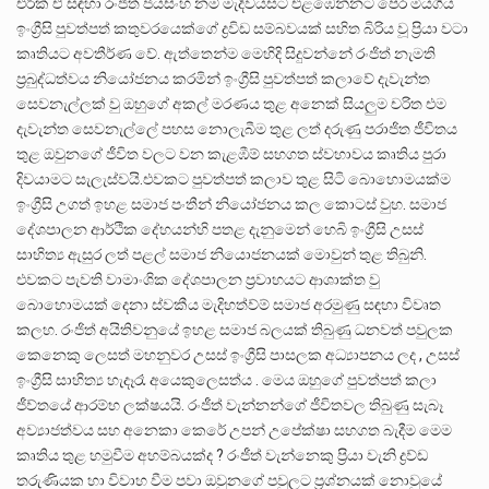
එරික් ඒ සඳහා රංජිත් ජයසිංහ නම් මැදිවයසට එළඹෙන්නට පෙර මියගිය
ඉංග්‍රීසි පුවත්පත් කතුවරයෙක්ගේ ද්‍රවිඩ සම්බවයක් සහිත බිරිය වූ ප්‍රියා වටා
කෘතියට අවතීර්ණ වේ. ඇත්තෙන්ම මෙහිදි සිදුවන්නේ රංජිත් නැමති
ප්‍රබුද්ධත්වය නියෝජනය කරමින් ඉංග්‍රීසි පුවත්පත් කලාවේ දැවැන්ත
සෙවනැල්ලක් වු ඔහුගේ අකල් මරණය තුළ අනෙක් සියලුම චරිත එම
දැවැන්ත සෙවනැල්ලේ පහස නොලැබීම තුළ ලත් දරුණු පරාජිත ජීවිතය
තුළ ඔවුනගේ ජීවිත වලට වන කැළඹීම් සහගත ස්වහාවය කෘතිය පුරා
දිවයාමට සැලැස්වයි.එවකට පුවත්පත් කලාව තුළ සිටි බොහොමයක්ම
ඉංග්‍රීසි උගත් ඉහළ සමාජ පංතීන් නියෝජනය කල කොටස් වුහ. සමාජ
දේශපාලන ආර්ථික දේහයන්හි පතළ දැනුමෙන් හෙබි ඉංග්‍රීසි උසස්
සාහිත්‍ය ඇසුර ලත් පළල් සමාජ නියොජනයක් මොවුන් තුළ තිබුනි.
එවකට පැවති වාමාංශික දේශපාලන ප්‍රවාහයට ආශාක්ත වු
බොහොමයක් දෙනා ස්වකීය මැදිහත්ව්ම් සමාජ අරමුණු සඳහා විවෘත
කලහ. රංජිත් අයිතිවනුයේ ඉහළ සමාජ බලයක් තිබුණු ධනවත් පවුලක
කෙනෙකු ලෙසත් මහනුවර උසස් ඉංග්‍රීසි පාසලක අධ්‍යාපනය ලද , උසස්
ඉංග්‍රීසි සාහිත්‍ය හැදෑරෑ අයෙකුලෙසත්ය . මෙය ඔහුගේ පුවත්පත් කලා
ජීව්තයේ ආරම්භ ලක්ෂයයි. රංජීත් වැන්නන්ගේ ජීවිතවල තිබුණු සැබෑ
අව්‍යාජත්වය සහ අනෙකා කෙරේ උපන් උපේක්ෂා සහගත බැදීම මෙම
කෘතිය තුළ හමුවීම අහම්බයක්ද ? රංජීත් වැන්නෙකු ප්‍රියා වැනි ද්‍රව්ඩ
තරුණියක හා විවාහ වීම පවා ඔවුනගේ පවුලට ප්‍රශ්නයක් නොවුයේ