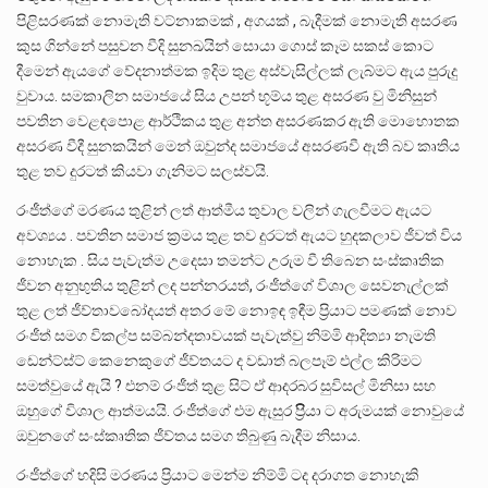
පිළිසරණක් නොමැති වට්නාකමක් , අගයක් , බැදීමක් නොමැති අසරණ
කුස ගින්නේ පසුවන වීදි සුනඛයින් සොයා ගොස් කෑම සකස් කොට
දීමෙන් ඇයගේ වේදනාත්මක ඉදිම තුළ අස්වැසිල්ලක් ලැබ්මට ඇය පුරුදු
වුවාය. සමකාලින සමාජයේ සිය උපන් භූම්ය තුළ අසරණ වු මිනිසුන්
පවතින වෙළඳපොළ ආර්ථිකය තුළ අන්ත අසරණකර ඇති මොහොතක
අසරණ වීදී සුනකයින් මෙන් ඔවුන්ද සමාජයේ අසරණවී ඇති බව කෘතිය
තුළ තව දුරටත් කියවා ගැනිමට සලස්වයි.
රංජීත්ගේ මරණය තුළින් ලත් ආත්මීය තුවාල වලින් ගැලවීමට ඇයට
අවශ්‍යය . පවතින සමාජ ක්‍රමය තුළ තව දුරටත් ඇයට හුදකලාව ජීවත් විය
නොහැක . සිය පැවැත්ම උදෙසා තමන්ට උරුම වී තිබෙන සංස්කෘතික
ජීවන අනුභුතිය තුළින් ලද පන්නරයත්, රංජීත්ගේ විශාල සෙවනැල්ලක්
තුළ ලත් ජීව්තාවබෝදයත් අතර මේ නොඉඳ ඉඳීම ප්‍රියාට පමණක් නොව
රංජීත් සමග විකල්ප සම්බන්දතාවයක් පැවැත්වු නිම්මි ආදිත්‍යා නැමති
ඩෙන්ට්ස්ට් කෙනෙකුගේ ජීව්තයට ද වඩාත් බලපෑම් එල්ල කිරිමට
සමත්වුයේ ඇයි ? එනම් රංජීත් තුළ සිට් ඒ ආදරබර සුවිසල් මිනිසා සහ
ඔහුගේ විශාල ආත්මයයි. රංජීත්ගේ එම ඇසුර ප්‍රිිියා ට අරුමයක් නොවුයේ
ඔවුනගේ සංස්කෘතික ජීව්තය සමග තිබුණු බැදීම නිසාය.
රංජීත්ගේ හදිසි මරණය ප්‍රියාට ⁣මෙන්ම නිම්මි ටද දරාගත නොහැකි