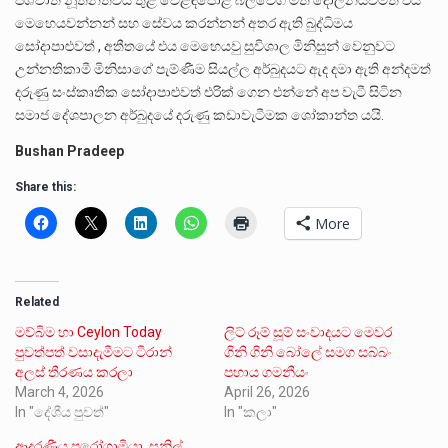
මෙහෙයවන්නන් සහ සේවය කරන්නන් අතර ඇති බුද්ධිමය
සෝදාපාළුවත් , අතීතයේ එය මෙහෙයවු සුවිශාල මිනිසුන් වෙනුවට
උන්නතිකාමී මිනිසාගේ පැම්ණීම සියල්ල අර්බුදයට ඇද දමා ඇති අන්දමත්
දරුණු සංස්කෘතික සෝදාපාළුවත් එරික් ගෙන එන්නේ අප වැටී සිටින
සමාජ දේශපාලන අර්බුදයේ දරුණු කඩාවැටීමක ශෝකාන්ත යයි.
Bushan Pradeep
Share this:
More
Related
මව්බිම හා Ceylon Today
ලිට් රූම් සූම් සංවාදයට මෙවර
පුවත්පත් වසාදැමීමට ටිරාන්
ගිනි ගිනි බෝලේ සමග සබ්බං
අලස් තීරණය කරලා
පහාය ගමනීයං
March 4, 2026
April 26, 2026
In "දේශීය පුවත්"
In "කලා"
ආදරණීය පුරෝගාමියා, සුනිල්