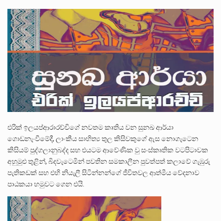
ලාල් කාන්ත ඇමතිවරයා අධිකරණ විනිශ්චයකාරවරුන්ගේ විශ්‍රාම යෑමේ වයස සම්බන්ධයෙන් නිහඬව සිටින ලෙස තමාට දැනුම් දුන්…
2011 වසරේදී දේශපාලන හා මානව හිමිකම් ක්‍රියාකාරීන් වන ලලිත්කුමාර් වීරරාජ් සහ කුගන් මුරුගානන්දන් යාපනයේදී අතුරුදන්…
ගොවියන්ගේ ප්‍රශ්න, ධීවරයන්ගේ ප්‍රශ්න, සෞඛය ප්‍රශ්න, වැටු ප්‍ර්ශ්න, රැකියා විරහිත ප්‍රශ්න මේ සියලු ප්‍රශ්නවලට තනි…
එරික් ඉලයප්ආරාරච්චිගේ නවතම කෘතිය වන සුනඛ ආර්යා
ගොඩනැංවීමේදී, ලාංකීය සාහිත්‍ය තුල කිසිවකුගේ ඇස නොගැටෙන
කිසියම් පුද්ගලානුබද්ද සහ එයටම ආවේණික වු සංස්කෘතික වටපිටාවක
අහුමුළු තුළින්, බිදවැටෙමින් පවතින සමකාලීන පුවත්පත් කලාවේ ගැඹුරු
පැතිකඩක් සහ එහි නියැලී සිටින්නන්ගේ ජීවිතවල ආත්මීය වේදනාව
පාඨකයා හමුවට ගෙන එයි.