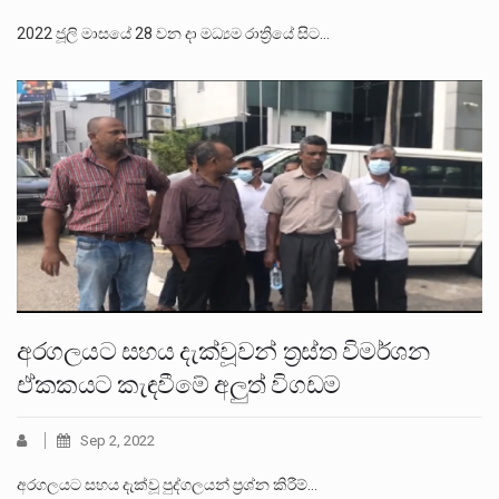
2022 ජූලි මාසයේ 28 වන දා මධ්‍යම රාත්‍රියේ සිට…
අරගලයට සහය දැක්වූවන් ත්‍රස්ත විමර්ශන
ඒකකයට කැඳවීමේ අලුත් විගඩම
Sep 2, 2022
අරගලයට සහය දැක්වූ පුද්ගලයන් ප්‍රශ්න කිරීම්…