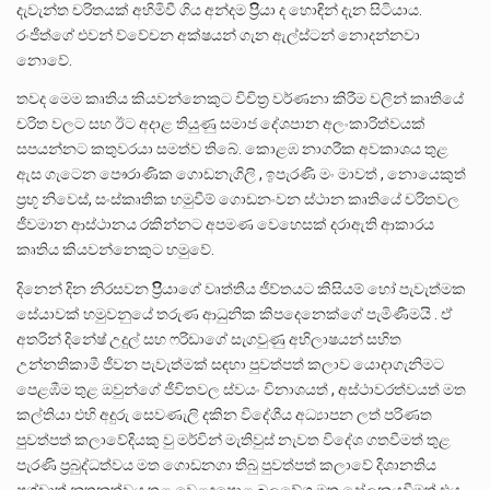
දැවැන්ත චරිතයක් අහිමිවී ගිය අන්දම ප්‍රිිියා ද හොඳින් දැන සිටියාය.
රංජීත්ගේ එවන් ව්වේචන අක්ෂයන් ගැන ඇල්ස්ටන් නොදන්නවා
නොවේ.
තවද මෙම කෘතිය කියවන්නෙකුට විචිත්‍ර වර්ණනා කිරීම වලින් කෘතියේ
චරිත වලට සහ ඊට අදාළ තියුණු සමාජ දේශපාන අලංකාරිත්වයක්
සපයන්නට කතුවරයා සමත්ව තිබේ. කොළඹ නාගරීක අවකාශය තුළ
ඇස ගැටෙන පෞරාණික ගොඩනැගිලි , ඉපැරණි මං මාවත් , නොයෙකුත්
ප්‍රභූ නිවෙස්, සංස්කෘතික හමුවීම් ගොඩනංවන ස්ථාන කෘතියේ චරිතවල
ජීවමාන ආස්ථානය රකින්නට අපමණ වෙහෙසක් දරාඇති ආකාරය
කෘතිය කියවන්නෙකුට හමුවේ.
දිනෙන් දින නිරසවන ප්‍රිිිියා⁣ගේ වෘත්තීය ජීව්තයට කිසියම් හෝ පැවැත්මක
සේයාවක් හමුවනුයේ තරුණ ආධුනික කිපදෙනෙක්ගේ පැමිණීමයි . ඒ
අතරින් දිනේෂ් උදුල් සහ ෆරිඩාගේ සැගවුණු අභිලාෂයන් සහිත
උන්නතිකාමී ජීවන පැවැත්මක් සඳහා පුවත්පත් කලාව යොදාගැනිමට
පෙළඹීම තුළ ඔවුන්ගේ ජීවිතවල ස්වයං විනාශයත් , අස්ථාවරත්වයත් මත
කල්තියා එහි අදුරු සෙවණැලි දකින විදේශීය අධ්‍යාපන ලත් පරිණත
පුවත්පත් කලාවේදියකු වු මර්වින් මැතිවුස් නැවත විදේශ ගතවීමත් තුළ
පැරණි ප්‍රබුද්ධත්වය මත ගොඩනගා තිබු පුවත්පත් කලාවේ දිශානතිය
පශ්චාත් නූතනත්වය තුළ වෙළඳපොළ බලවේග මත දෝලනයවීමත් එය