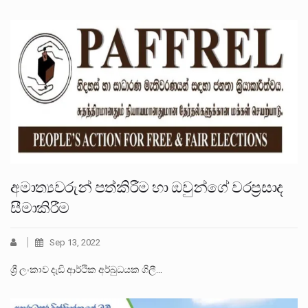
අමාත්‍යවරුන් පත්කිරීම හා ඔවුන්ගේ වරප්‍රසාද
සීමාකිරීම
Sep 13, 2022
ශ්‍රී ලංකාව දැඩි ආර්ථික අර්බුධයක ගිලී…