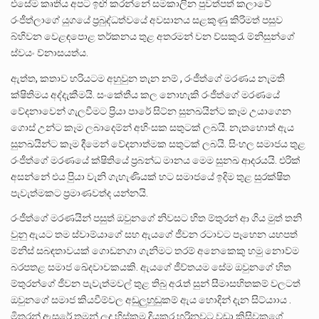
එසේම කෘතිය අපට ඉඟි කරන්නේ සමකාලින පුවත්පත් කලාවේ
රංජීත්ලාගේ යුගයේ ප්‍රබුද්ධත්වයේ අවසානය සළකුණු කිරිමත් පසුව
බ්හිවන වෙළඳපොළ තර්කනය තුළ අතරමන් වන ව්සකුරැ ම්නිසුන්ගේ
ස්වයං ව්නාසයත්ය.
ඇත්ත, කතාව හරියටම අහුවුන තැන නම් , රංජීත්ගේ මරණය නැමති
ක්ෂිතිමය අද්දැකීමයි. සංකේතීය කල නොහැකි රංජීත්ගේ මරණයේ
වේදනාවෙන් ගැලවීමට ප්‍රියා පාරේ සිට්න සුනඛයින්ට කෑම උයාගෙන
ගොස් උන්ට කෑම ලබාදෙම්න් අහිංසක සතුටක් ලබයි. නැතහොත් ඇය
සුනඛයින්ට කෑම දීමෙන් වේදනාත්මක සතුටක් ලබයි. සිංහල සමාජය තුළ
රංජීත්ගේ මරණයේ ක්ෂිතියේ ප්‍රබන්ධ මානය මෙම සුනඛ ⁣ආදරයයි. එරික්
අසන්නේ එය පිුයා වැනි ගැහැණියක් හට සමාජයේ ඉදිම තුළ සුරක්ෂිත
පැවැත්මකට ප්‍රමාණවත්ද යන්නයි.
රංජීත්ගේ මරණයින් පසුත් ඔවුනගේ නිවසට හිත ම්තුරන් ආ ගිය මුත් තනි
වුනු ඇයට තම ස්වාම්යාගේ සහ ඇයගේ ජීවන රටාවට පෑහෙන යහපත්
ම්නිස් සබඳතාවයක් ගොඩනගා ගැනිමට තරම් අනෙකෙකු හමු නොව්ම
බරපතළ සමාජ ⁣⁣ඛේදවාචකයකි. ඇයගේ ජීව්තයම සේම ඔවුනගේ හිත
ම්තුරන්ගේ ජීවන පැවැත්මවල් තුළ තිබු අරැත් සුන් සීමාසහිතකම් වලටත්
ඔවුනගේ සමාජ කියවීම්වල අඩුලුහුඬුකම් ඇය හොදින් දැන සිට්යාාය .
මිතුරන් ඇසුරේ තමන් ලද හිස්කම දියකර හරිනවට වඩා කිසිවකගේ