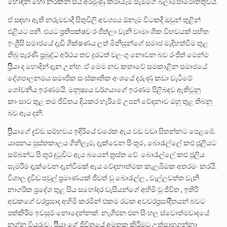
හොඳින් හෝ නරකින් සිය අරමුණු කරායෑම සැමගේ බලාපොරොත්තුවයි.
ඒ සඳහා ඇති නරුමවාදී සිතුවිලි අවශ්‍යය ඕනෑම විටකදී ඔවුන් තුළින්
එළියට පනි. එයට ප්‍රතිපක්ෂව රංජීත්ලා වැනි වාමාංශික විභවයක් සහිත
ඉංග්‍රීසි සමාජයේ දැඩි ශික්ෂණය ලත් මිනි⁣සුන්ගේ සමාජ මැදිහත්වීම තුළ
තිබු පැරණි ප්‍රබුද්ධ අර්ථය තව දුරටත් වලංගු නොවන බව රංජීත් මෙන්ම
ප්‍රිිිියා ද හොදින් දැන උන්හ. ඒ මෙම නව කතාවේ සමකාළින සමාජයේ
දේශපාලනමය සමාජීක සංස්කෘතික අංශයේ දරුණු කඩා වැටීමේ
ශෝචනීය ඉරණමයි. මනුෂ්‍යය වර්ගයාගේ ඉරණම පිළිබඳව ඇතිවුනු
කාංසාව තුළ තම ජීවිතය දියකර හැරිමේ උපන් වේදනාව ඔහු තුළ තිබනු
බව ඇය දනි.
ප්‍රිිිියා⁣ගේ ද්‍රව්ඩ⁣ සම්භවය ඉදිරියේ වරෙක ඇය වඩ වඩා සිතන්නට පෙළඹේ.
යාපනය පුස්තකාලය ගිනිලෑම, දැක්වෙන පිංතූර , බොරැල්ලේ කළු ජූලියට
සම්බන්ධ පිංතූර දුටුවිට ඇය බයෙන් ත්‍රස්ත වේ. බොරැල්ලේ කළු ජූලිය
සැමරීම දැක්වෙන දැන්වීමක් ඇය වේදනාත්මක කැලඹීමක අතරමං කරයි.
විශාල ද්‍රවිඩ පවුල් ප්‍රමාණයක් ජීවත් වු බොරැල්ල , වැල්ලවත්ත වැනි
නාගරික ප්‍රදේශ තුළ සිය සහෝදර වැසියන්ගේ අහිමි වූ ජීවිත , ඉතිරි
අඩකගේ වරප්‍රසාද අහිමි කරමින් එකම රටක අවවරප්‍රසාදිිතයන් බවට
පත්කිරිම ඉවසුම් නොදෙන්නක්. නැගීඑන එන සිංහල ස්වොත්මවාදයේ
නග්න වියරුව , ප්‍රිිියා ගේ ජීවිතයේ අමතක කිරිමට උත්සාහගන්නා