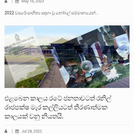
May 16, 2023
2022 වසරේ සාහිත්‍ය සඳහා වූ නෝබල් සම්මානයෙන්…
එළබෙන කාලය රටේ ජනතාවටත් රනිල්
රාජපක්ෂ මැර කල්ලියටත් තීරණාත්මක
කාලයක් වනු නියතයි.
Jul 28, 2022