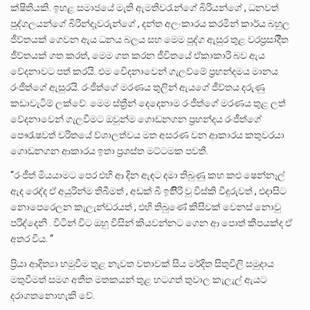
ක්ෂිතියකි. ඉහළ සමාජයේ මැති ඇමතිවරැන්ගේ බිරියන්ගේ , ධනවත්
පුද්ගලයන්ගේ බිරින්දෑවරුන්ගේ , දන්ත අලංකාරය කරමින් කාර්ය බහුල
ජීව්තයක් ගෙවන ඇය ධනය බලය සහ මෙම පුද්ග ඇසුර තුළ වරප්‍රසාදිිත
ජීව්තයක් ගත කරත්, මෙම ගත කරන ජීවිතයේ ඒකාකාරි බව ඇය
වේදනාවට පත් කරයි. එම වෙිදනාවෙන් ගැලව්මේ ප්‍රභන්දමය මානය
රංජීත්ගේ ඇසුරයි. රංජීත්ගේ මරණය තුලින් ඇයගේ ජීව්තය දරුණු
කඩාවැටිම් ලක්වේ. මෙම ස්ත්‍රීන් දෙදෙනාම රංජීත්ගේ මරණය තුළ ලත්
වේදනාවෙන් ගැලවීමට ඔවුන්ම ගොඩනගන ප්‍රභන්දය රංජීත්ගේ
පෞරැෂවත් චරිතයේ ව්ශාලත්වය මත අසරණ වන ආකාරය කතුවරයා
ගොඩනගන ආකාරය ඉතා ප්‍රශස්ත මට්ටමක පවතී.
“රංජීත් මියයාමට පෙර එහි ආ දින ඇඳට දමා තිබුණු කහ කළු ෂෙන්නෑල්
ඇද රෙද්ද ඒ අයුරින්ම තිබීමත් , අඩක් බී ඉතිිිරි වු විස්කි වීදුරුවත් , එදාසිට
නොපෙරෙලන කැලැන්ඩරයත් , එහි තිබුණේ කිසිවක් වෙනස් නොවු
පරිද්දෙනි . විටින් විට ඔහු විසින් කියවන්නට ගෙන ආ පොත් කීපයක්ද ඒ
අතර විය. “
ප්‍රියා ආදිත්‍යා හමුවීම තුළ නැවත වතාවක් සිය මර්දිත සිතුවිලි සමුදාය
මතුවීමත් සමග අතීත මතකයන් තුළ හටගත් තුවාල කැලැල් ඇයට
දරාගතනොහැකි වේ.