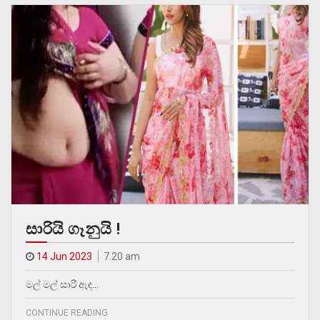
සාරියි ගෑනුයි !
14 Jun 2023
7.20 am
මල් මල් සාරි ඇඳ…
CONTINUE READING