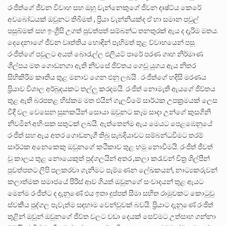
රංජීත්ගේ ජීවන විවාහ සහ ඔහු වැන්නෙකුගේ ජීවන දෘෂ්ට්ය කෙරේ
අවබෝධයක් ඔවුනට තිබීමත් , ප්‍රියා වැන්නියක්ද ඒ හා සමාන පවුල්
පසුබ්මක් සහ ඉංග්‍රීසි උගත් පුවත්පත් සම්බන්ධ තනතුරක් ඇය ද දැරිම මතය.
දෙදෙනාගේ ජීවන වෘත්තිය හොඳින් පෑහිමත් තුළ ව්වාහයෙන් පසු
රංජීත්ගේ පවුලට අයත් බොරැල්ල එලියට් පාරේ පරණ ගෘහ නිර්මාණ
ශීල්පය මත ගොඩනගා ඇති නිවසේ ජීව්තය ගෙවූ යුගය ඇය නිතර
සිහිකිරිම කෘතිය තුළ මනාව ගෙන එනු ලබයි . රංජීත්ගේ හදිසි මරණය
ප්‍රියාව විශාල අර්බුදයකට තල්ලු කරදමයි. රංජීත් නොමැති ඇයගේ ජීව්තය
තුළ ඇති බරපතළ හිස්කම මත එයින් ගැලවීමේ සාර්ථක උපක්‍රමයක් ලෙස
වීදී වල වෙසෙන සුනකයින් සොයා ඔවුනට කෑම සාදා ⁣උන්ගේ කුසගිනි
නිවමින් අහිංසක සතුටක් ලබයි. ඇත්තෙන්ම ඇය මෙයට පෙළ⁣ඹෙනුයේ
රංජීත් සහ ඇය අතර ගොඩනැගී තිබු සැබදියාවට සම්බන්ධවීමට තරම්
සාර්ථක අනෙකෙකු ඔවුනගේ කථිකාව තුළ හමු නොවීමයි. රංජීත් ජීවත්
වු කාලය තුළ නොයෙකුත් පුද්ගලයින් අතර ,කලා කරැවන් චිත්‍ර ශිල්පීන්
පුවත්පතට ලිපි පලකරවා ගැනිමට පැම්ණෙන ලේඛකයන්, නාට්‍යකරුවන්
කලාත්මක සමාජයේ පිරිස් ආව ගියත් ඔවුනගේ සංවාදයන් තුළ ඇයට
මෙන්ම රංජීත්ට ද දැනුණේ එය ඉතා දුප්පත් සීමා සහිත රාමුවකට කොටුවු
ස්වකීය පුද්ගල පැවැත්ම සඳහාම වෙන්වුවක් බවයි. ප්‍රියාට දැනුණේ රංජීත්
තුළින් ඔවුන් ඔවුනගේ ජීව්ත වලට වඩා දෙයක් සෙව්මට උත්සාහ ගන්නා