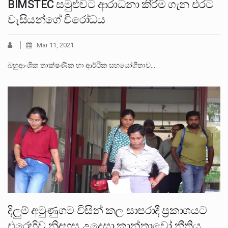
BIMSTEC සමුළුවට ආරාධනා කිරීම ගැන එරට
වැසියන්ගේ විරෝධය
Mar 11, 2021
බහුආංශික තාක්ෂණික හා ආර්ථික සහයෝගීතාව…
දිලුම් අමුණුගම විසින් කල සාපරාදී ප්‍රකාශයට
එරෙහිව නිදහස උදෙසා කාන්තාවෝ නීතිය