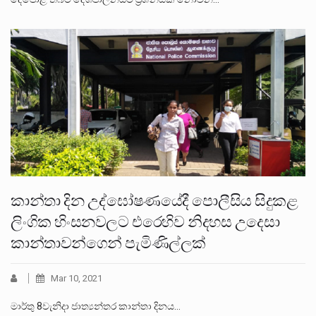
කාන්තා දින උද්ඝෝෂණයේදී පොලීසිය සිදුකළ
ලිංගික හිංසනවලට එරෙහිව නිදහස උදෙසා
කාන්තාවන්ගෙන් පැමිණිල්ලක්
Mar 10, 2021
මාර්තු 8වැනිදා ජාත්‍යන්තර කාන්තා දිනය…