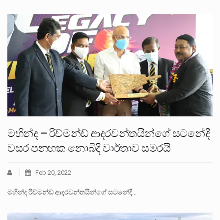
මහින්ද – රිච්මන්ඩ් ආදරවන්තයින්ගේ සටනේදී
වසර පනහක නොබිදි වාර්තාව සමරයි
Feb 20, 2022
මහින්ද රිච්මන්ඩ් ආදරවන්තයින්ගේ සටනේදී…