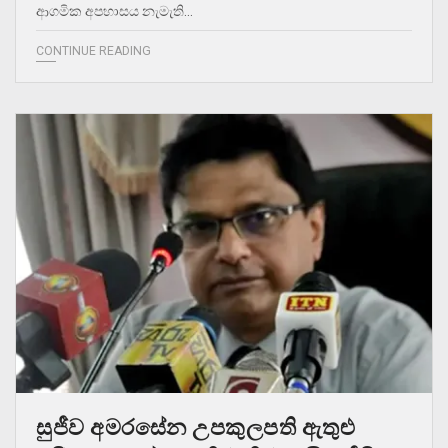
ආගමික අපහාසය නැමැති…
CONTINUE READING
සුජීව අමරසේන උපකුලපති ඇතුළු