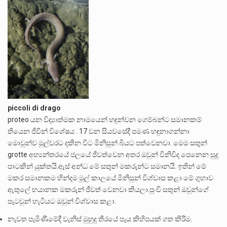
piccoli di drago
proteo යන විද්‍යාත්මක නාමයෙන් හඳුන්වන ගෙම්බන්ට සමානකම්
තියෙන ජීවීන් විශේෂය . 17 වන සියවසේදී පමණ හඳුනාගන්නා
මොවුන්ව මුල්වරට දකින විට මිනිසුන් බියට පත්වෙනවා. මෙම සතුන්
grotte අභ්‍යන්තරයේ ජලයේ ජීවත්වෙන අතර ඔවුන් විනිවිද පෙනෙන සුදු
පාටකින් යුක්තයි.ඇස් අන්ධ මේ සතුන් මකරුන්ට සමානයි. ඉතින් මේ
මකර සමානකම හින්දම මුල් කාලයේ මිනිසුන් විශ්වාස කළා මේ ගුහාව
ඇතුලේ භයානක මකරුන් ජීවත් වෙනවා කියලා.පුංචි සතුන් ඔවුන්ගේ
පැටවුන් හැටියට ඔවුන් විශ්වාස කළා.
නැවත පැමිණීමේදී වැනිස් මුහුදු තීරයේ පැය කිහිපයක් ගත කිරීම.