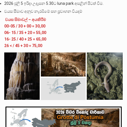
2026 ජුලි 5 ඉරිදා උදෑසන 5.30ට luna park අසළින් පිටත් වීම.
වයස සීමාව අනුව නැරඹීමේ සහ ප්‍රවාහන වියදම්
වයස සිමාවල් – අයකිරීම
00-05 / 30 + 00 = 30,00
06- 15 / 35 + 20 = 55,00
16- 25 / 40 + 25 = 65,00
26 < / 45 + 30 = 75,00