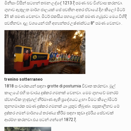
මිනිසා විසින් සටහන් තබන ලද්දේ 1213 දී පමණ බව විශ්වාස කරනවා.
ගුහාව ඇතුලත මාර්ග ජාලයක් සේ පවතින අතර ඒවායේ දිග කිලෝ මීටර්
21 ක් පමණ වෙනවා. මීටර් එකසිය පහළොවක් පමණ ගැඹුරට මෙය විහිදී
පවතිනවා. දළ වශයෙන් එහි අභ්‍යන්තර උෂ්ණත්වය 8° පමණ වෙනවා .
trenino sotterraneo
1818 සංචාරකයන් සඳහා grotte di postumia විවෘත කරනවා. මුල්
කාලයේ එහි සංචාරය දුෂ්කර ගමනක් වෙනවා. මෙම ගුහාවේ මනරම්
ස්වභාවික හුණුගල් නිර්මාණ ඇති ප්‍රදේශයට ළඟා වීමට කිලෝමීටර්
තුනහමාරක පමණ දුෂ්කර ගමනක් යා යුතුව තිබුණා. පසුකාලීනව මේ
දුෂ්කර ගමන් මාර්ගයේ තරණය කිරීම සඳහා කුඩා දුම්රිය සේවාවක්
ආරම්භ කරනවා.එය පටන් ගන්නේ 1872 දී.