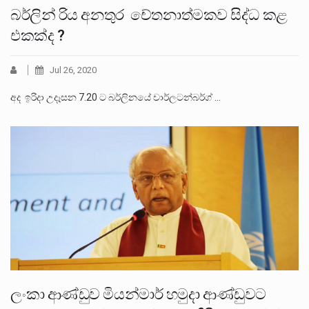
බර්ලින් රිය අනතුර චේතනාත්මකව සිද්ධ කළ
එකක්ද ?
Jul 26, 2020
අද ඉරිදා උදෑසන 7.20 ට බර්ලිනයේ චාර්ලටන්බර්ග් …
ලංකා ආණ්ඩුව මියන්මාර් හමුදා ආණ්ඩුවට