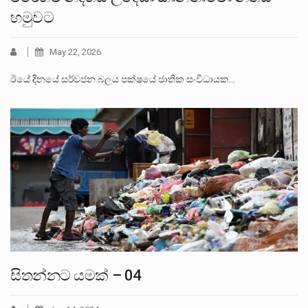
හමුවට
May 22, 2026
ඊයේ දිනයේ සර්වජන බලය පක්ෂයේ ජාතික සංවිධායක…
සිතන්නට යමක් – 04