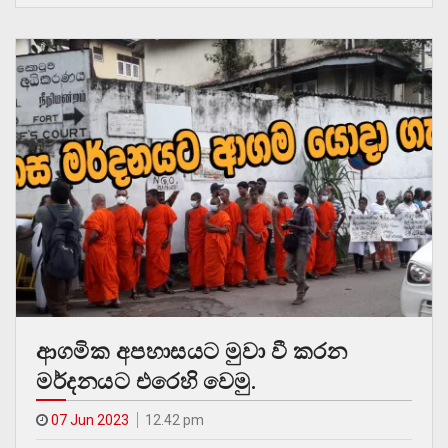
ආගමික අපහාසයට මුවා වී කරන
මර්දනයට එරෙහි වෙමු.
07 Jun 2023
12.42 pm