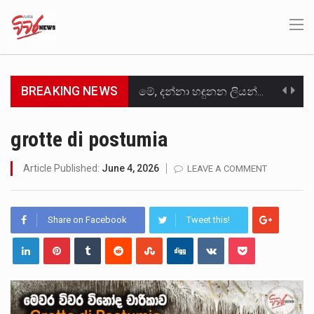
BREAKING NEWS
මේ, දන්නා හඳුනන ලියන්නකුගේ නන්නාඳුනන අඩවියක සැරිසරා ලද ආස්වාදනීය මොහොතක සිංහාවලෝකනයකි .කෙටි කවියක දිගු බර…
වත්මන් ආණ්ඩුවේ ප්‍රධාන පාර්ශවකරුවා වන ජනතා විමුක්ති පෙරමුණේ කාලයක පටන් තිබුණු ප්‍රධාන සටන් පාඨයක් වූවේ…
grotte di postumia
සංවිධානාත්මක අපරාධකරුවකු වන ලොකු පැටිගේ ප්‍රධාන වෙඩික්කරු බවට සැක කරන ගිං ගඟේ ගිල්වා මරා දමා…
Article Published:
June 4, 2026
LEAVE A COMMENT
උපරිමාධිකරණ විනිශ්චයකාරවරුන්ගේ හා ඉන් පහළ විනිශ්චයකාරවරුන්ගේ විශ්‍රාම වයස දීර්ඝ කිරීම සඳහා සකස් කර ඇති විසිදෙවන…
Share on Facebook
Tweet this!
බන්ධනාගාර රැදවියන් 1,021 දෙනෙකු ඉකුත් වසර පහක කාලය තුලදී (2020 ජනවාරි 01 සිට 2025 දෙසැම්බර්…
මහර බන්ධනාගාරයේ අද ඇතිවූ සිද්ධියෙන් තුවාල ලැබූ බව කියන රැඳවියන් ගණන ඉහළ ගොස් තිබේ. ඒ…
අගෝස්තු මස දෙවන ඉරිදා ලිට් රූම් සූම් සංවාදය පැවැත්වෙන්නේ "කතා කරන මහ වැව" නම් නකතාවක්…