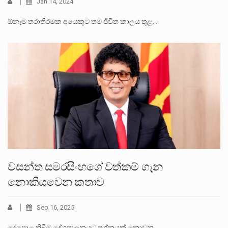
Jan 14, 2024
ඕනෑම තරාතිරමක අයෙකුට තම ජීවිත කාලය තුළ…
වසන්ත සමරසිංහගේ වත්කම් ගැන
නොකියවෙන කතාව
Sep 16, 2025
දේපොළ තිබීම දේශපාලනයට ප්‍රශ්නයක් නොවන…