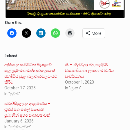
Share this:
More
Related
ආසියානු සංවර්ධන බැංකුවේ
ගිං – නිල්වලා ජල හැරවුම්
සැලැසුම් මත මන්නාරම දූපතේ
ව්‍යාපෘතිය හා ලංකාගම මාර්ග
ජනදිවිය සුළං බලාගාරවලට යට
සංවර්ධනය
කිරීම
October 1, 2020
October 17, 2025
In "ලංකා"
In "පුවත්"
වෙනිසියුලානු ආක්‍රමණය –
ට්‍රම්ප් සහ තෙල් සමාගම්
ප්‍රධානීන් අතර සාකච්ඡාවක්
January 6, 2026
In "දේශීය පුවත්"