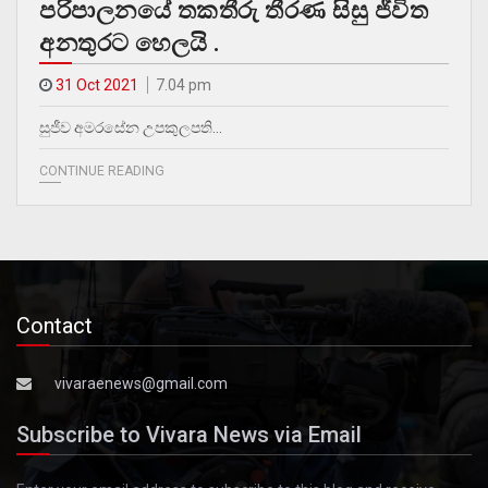
පරිපාලනයේ තකතීරු තීරණ සිසු ජීවිත
අනතුරට හෙලයි .
31 Oct 2021
7.04 pm
සුජීව අමරසේන උපකුලපති…
CONTINUE READING
Contact
vivaraenews@gmail.com
Subscribe to Vivara News via Email