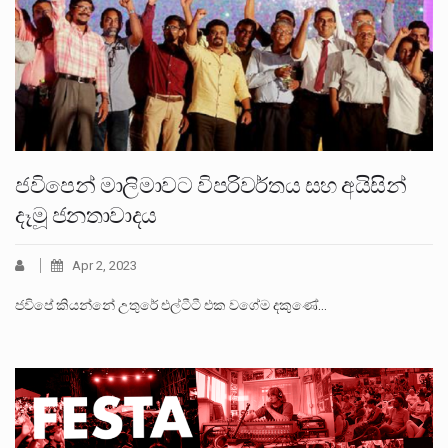
ජවිපෙන් මාලිමාවට විපරිවර්තය සහ අයිසින්
දෑමූ ජනතාවාදය
Apr 2, 2023
ජවිපේ කියන්නේ උතුරේ එල්ටීටී එක වගේම දකුණේ…