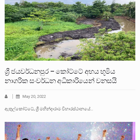
ශ්‍රී ජයවර්ධනපුර – කෝට්ටේ අභය භූමිය
නාගරික සංවර්ධන අධිකාරියෙන් වනසයි
May 20, 2022
ඇතුල්කෝට්ටේ, ශ්‍රී මහින්දාරාම විහාරස්ථානයේ…