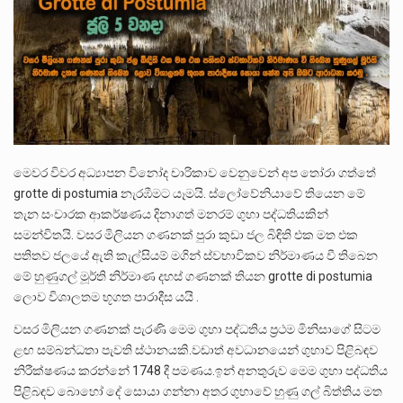
ලාල් කාන්ත ඇමතිවරයා අධිකරණ විනිශ්චයකාරවරුන්ගේ විශ්‍රාම යෑමේ වයස සම්බන්ධයෙන් නිහඬව සිටින ලෙස තමාට දැනුම් දුන්…
2011 වසරේදී දේශපාලන හා මානව හිමිකම් ක්‍රියාකාරීන් වන ලලිත්කුමාර් වීරරාජ් සහ කුගන් මුරුගානන්දන් යාපනයේදී අතුරුදන්…
ගොවියන්ගේ ප්‍රශ්න, ධීවරයන්ගේ ප්‍රශ්න, සෞඛය ප්‍රශ්න, වැටු ප්‍ර්ශ්න, රැකියා විරහිත ප්‍රශ්න මේ සියලු ප්‍රශ්නවලට තනි…
මෙවර විවර අධ්‍යාපන විනෝද චාරිකාව වෙනුවෙන් අප තෝරා ගත්තේ
grotte di postumia නැරඹීමට යෑමයි. ස්ලෝවේනියාවේ තියෙන මේ
තැන සංචාරක ආකර්ෂණය දිනාගත් මනරම් ගුහා පද්ධතියකින්
සමන්විතයි. වසර මිලියන ගණනක් පුරා කුඩා ජල බිඳිති එක මත එක
පතිතව ජලයේ ඇති කැල්සියම් මගින් ස්වභාවිකව නිර්මාණය වී තිබෙන
මේ හුණුගල් මූර්ති නිර්මාණ දහස් ගණනක් තියන grotte di postumia
ලොව විශාලතම භූගත පාරාදීස යයි .
වසර මිලියන ගණනක් පැරණි මෙම ගුහා පද්ධතිය ප්‍රථම මිනිසාගේ සිටම
ළඟ සම්බන්ධතා පැවති ස්ථානයකි.වඩාත් අවධානයෙන් ගුහාව පිළිබඳව
නිරීක්ෂණය කරන්නේ 1748 දී පමණය.ඉන් අනතුරුව මෙම ගුහා පද්ධතිය
පිළිබඳව බොහෝ දේ සොයා ගන්නා අතර ගුහාවේ හුණු ගල් බිත්තිය මත