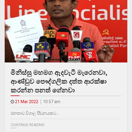
මිනිස්සු මහමග ඇදවැටී මැරෙනවා,
ආණ්ඩුව පෞද්ගලික දත්ත ආරක්ෂා
කරන්න පනත් ගේනවා
21 Mar 2022
10.57 am
ජනතාව විශාල පීඩනයකට…
CONTINUE READING