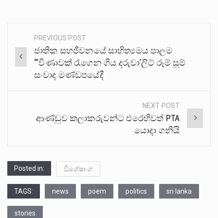
PREVIOUS POST
Post
ජාතික සහජීවනයේ සාහිත්‍යමය පාලම
navigation
“‘වීණාවක් රැගෙන ගිය දරුවා’ලිට් රූම් සූම්
සංවාද මණ්ඩපයේදී
NEXT POST
ආණ්ඩුව කලාකරුවන්ට එරෙහිවත් PTA
යොදා ගනියි
Posted in:
විශේෂාංග
TAGS:
news
poem
politics
sri lanka
stories