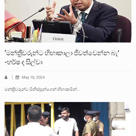
‘මන්ත්‍රීවරුන්ට හිඟාකාලා ජීවත්වෙන්න බැ’
-හර්ෂ ද සිල්වා
May 16, 2024
මන්ත්‍රීවරුන්ට මිනිස්සුන්ගෙන් හිඟාකමින්…