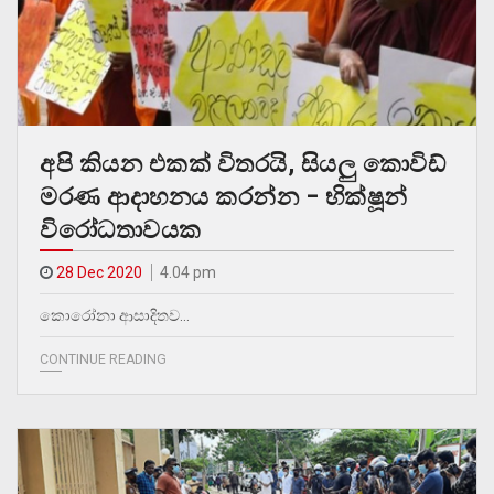
අපි කියන එකක් විතරයි, සියලු කොවිඩ්
මරණ ආදාහනය කරන්න – භික්ෂූන්
විරෝධතාවයක
28 Dec 2020
4.04 pm
කොරෝනා ආසාදිතව…
CONTINUE READING