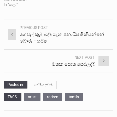
In "කලා"
PREVIOUS POST
Post
ගෙවල් කුළී බද්ද ගැන ජනාධිපති කියන්නේ
navigation
බොරු – හර්ෂ
NEXT POST
මතක පොත පෙරලද්දි
Posted in:
දේශීය පුවත්
TAGS:
artist
racism
tamils