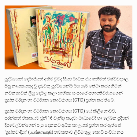
ලාල් කාන්ත ඇමතිවරයා අධිකරණ විනිශ්චයකාරවරුන්ගේ විශ්‍රාම යෑමේ වයස සම්බන්ධයෙන් නිහඬව සිටින ලෙස තමාට දැනුම් දුන්…
2011 වසරේදී දේශපාලන හා මානව හිමිකම් ක්‍රියාකාරීන් වන ලලිත්කුමාර් වීරරාජ් සහ කුගන් මුරුගානන්දන් යාපනයේදී අතුරුදන්…
ගොවියන්ගේ ප්‍රශ්න, ධීවරයන්ගේ ප්‍රශ්න, සෞඛය ප්‍රශ්න, වැටු ප්‍ර්ශ්න, රැකියා විරහිත ප්‍රශ්න මේ සියලු ප්‍රශ්නවලට තනි…
යුද්ධයෙන් දෙමාපියන් අහිමි වූවද සියළු බාධක ජය ගනිමින් විශ්වවිද්‍යාල
සිසු නායකයකුද වු දරුවකු යුද්ධයෙන්ම මිය යෑම තේමා කරගනිමින්
නවකතාවක් ලියු දෙමළ කලා සාහිත්‍ය සංසදයේ සභාපතිවරයාගෙන්
ත්‍රස්ත මර්දන හා විමර්ශන කොට්ඨාශය (CTID) ප්‍රශ්න කර තිබේ.
ත්‍රස්ත මර්දන හා විමර්ශන කොට්ඨාශය (CTID) යේ කිලිනොච්චි,
පරන්තන් ඒකකයට ජුනි 16 වැනිදා කැදවා මාධ්‍යවේදී හා ලේඛක ප්‍රදීපන්
දීපචෙල්වන්ගෙන් පැය දෙකකට අධික කාලයක් ප්‍රශ්න කර ඇත්තේ
‘ත්‍රස්තවාදියා’ (பயங்கரவாதி) නවකතාව ලිවීම තුළ කොටි සංවිධානය