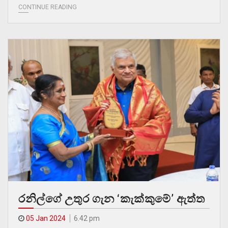
CONTINUE READING
රනිල්ගේ උතුර ගැන ‘කැක්කුමේ’ ඇත්ත
05 Jan 2024
6.42 pm