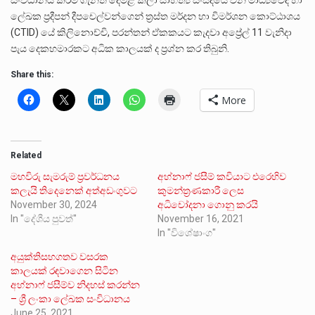
ලේඛක ප්‍රදීපන් දීපචෙල්වන්ගෙන් ත්‍රස්ත මර්දන හා විමර්ශන කොට්ඨාශය
(CTID) යේ කිලිනොච්චි, පරන්තන් ඒකකයට කැදවා අප්‍රේල් 11 වැනිදා
පැය දෙකහමාරකට අධික කාලයක් ද ප්‍රශ්න කර තිබුනි.
Share this:
More
Related
මහවිරු සැමරුම් ප්‍රවර්ධනය
අහ්නාෆ් ජසීම් කවියාට එරෙහිව
කලැයි තිදෙනෙක් අත්අඩංගුවට
කුමන්ත්‍රණකාරී ලෙස
November 30, 2024
අධිචෝදනා ගොනු කරයි
In "දේශීය පුවත්"
November 16, 2021
In "විශේෂාංග"
අයුක්තිසහගතව වසරක
කාලයක් රඳවාගෙන සිටින
අහ්නාෆ් ජසීම්ව නිදහස් කරන්න
– ශ්‍රී ලංකා ලේඛක සංවිධානය
June 25, 2021