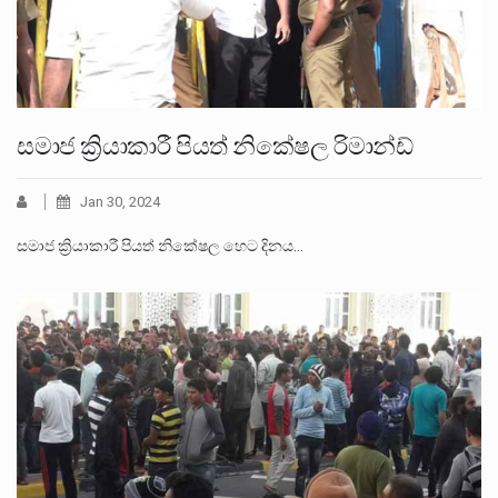
සමාජ ක්‍රියාකාරී පියත් නිකේෂල රිමාන්ඩ්
Jan 30, 2024
සමාජ ක්‍රියාකාරී පියත් නිකේෂල හෙට දිනය…