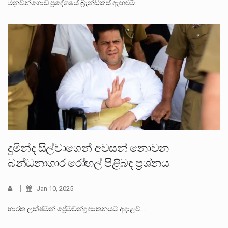
මිනුවන්ගොඩ ප්‍රදේශයේ බ්‍රැන්ඩික්ස් ඇඟළුම්…
දුමින්ද සිල්වාගෙන් අවසන් නොවන
බන්ධනාගාර රෝහල් පිළිබඳ ප්‍රශ්නය
Jan 10, 2025
භාරත ලක්ෂ්මන් ප්‍රේමචන්ද්‍ර ඝාතනයට අදාළව…