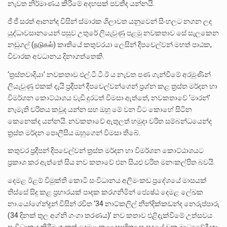
නැවත නිර්මාණය කිරීමේ අදහසක් පවතීද යන්නයි.
ජී ජී සරත් ආනන්ද විසින් ස්මාරක ශිලාවත යනුවෙන් සිංහලට නගන ලද
යුද්ධාවසානයෙන් පසුව උතුරේ ලියැවුණු පළමු නවකතාව සේ සැලකෙන
නඩුගල් (நடுகல்) කෘතියේ කතුවරයා ලෙසින් දීපචෙල්වන් මහත් පාඨක,
විචාරක අවධානය දිනාගත්තෙකි.
‘ත්‍රස්තවාදියා’ නවකතාව එල්.ටී.ටී.ඊ ය නැවත පණ ගැන්වීමේ අරමුණින්
ලියැවුණු එකක් දැයි ප්‍රදීපන් දීපචෙල්වන්ගෙන් ප්‍රශ්න කළ ත්‍රස්ත මර්දන හා
විමර්ශන කොට්ඨාශය වැඩි දුරටත් විමසා ඇත්තේ, නවකතාවේ ‘මාරන්’
නැමැති චරිතය කවුද යන්න සහ ඔහු මේ වන විට කොහේ සිටින
කෙනෙක්ද යන්නයි. නවකතාවේ ඇතුලත් හමුදා චරිත සම්බන්ධයෙන්ද
ත්‍රස්ත මර්දන පොලීසිය ඔහුගෙන් විමසා තිබේ.
කතුවර ප්‍රදීපන් දීපචෙල්වන් ත්‍රස්ත මර්දන හා විමර්ශන කොට්ඨාශයට
ප්‍රකාශ කර ඇත්තේ සිය නව කතාවේ එන සියළු චරිත මනඃකල්පිත බවයි.
දෙමළ ඊළම් විමුක්ති කොටි සංවිධානය අලිමංකඩ ප්‍රදේශයේ මාසයක්
තිස්සේ සිදු කළ ප්‍රහාරයක් පාදක කරගනිමින් ජ්‍යෙෂ්ඨ දෙමළ ලේඛක
නා.යෝගේන්ද්‍රන් විසින් රචිත ‘34 නාට්කලිල් නීන්දික්කඩන්ද නෙරුප්පාරු
(34 දිනක් තුල අග්නි ගංගා තරණය)’ නව කතාව එළිදැක්වීමේ උත්සවය
සංවිධානය කිරීම ගැනත් දෙමළ කලා සාහිත්‍ය සංසදයේ වන මාධ්‍යවේදී හා