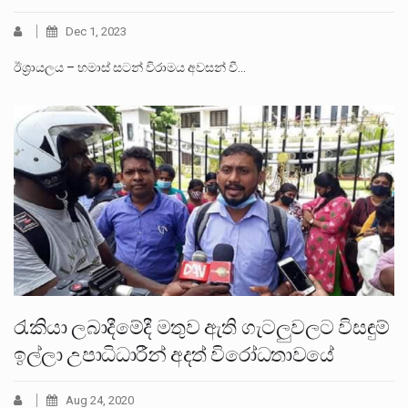
Dec 1, 2023
ඊශ්‍රායලය – හමාස් සටන් විරාමය අවසන් වී…
රැකියා ලබාදීමේදී මතුව ඇති ගැටලුවලට විසඳුම්
ඉල්ලා උපාධිධාරීන් අදත් විරෝධතාවයේ
Aug 24, 2020