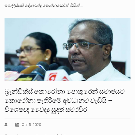
පොලිස්පති දේශබන්දු තෙන්නකෝන් විසින්…
බ්‍රැන්ඩික්ස් කොරෝනා පොකුරෙන් සමාජයට
කොරෝනා පැතිරීමේ අවධානම වැඩියි –
විශේෂඥ වෛද්‍ය සුදත් සමරවීර
Oct 5, 2020