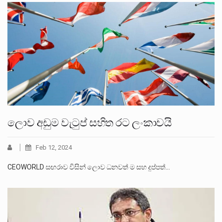
ලොව අඩුම වැටුප් සහිත රට ලංකාවයි
Feb 12, 2024
CEOWORLD සඟරාව විසින් ලොව ධනවත් ම සහ දුප්පත්…