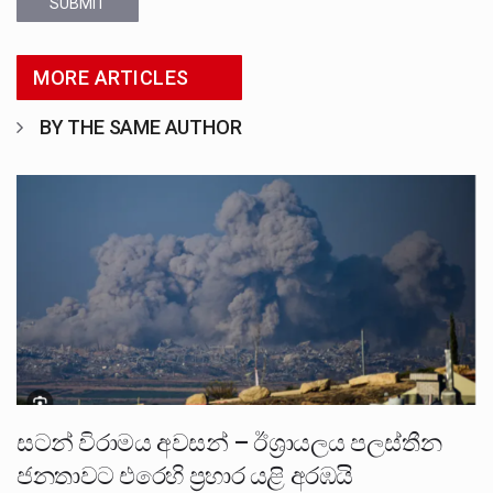
SUBMIT
MORE ARTICLES
BY THE SAME AUTHOR
සටන් විරාමය අවසන් – ඊශ්‍රායලය පලස්තීන
ජනතාවට එරෙහි ප්‍රහාර යළි අරඹයි