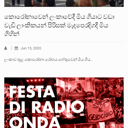
කොරෝනාවෙන් ලංකාවේදී මිය ගියාට වඩා
වැඩි ලාංකිකයන් පිරිසක් මැදපෙරදිගදී මිය
ගිහින්
Jun 15, 2020
ලංකාව තුළ කොරෝනා රෝගය හේතුවෙන් මිය ගිය…