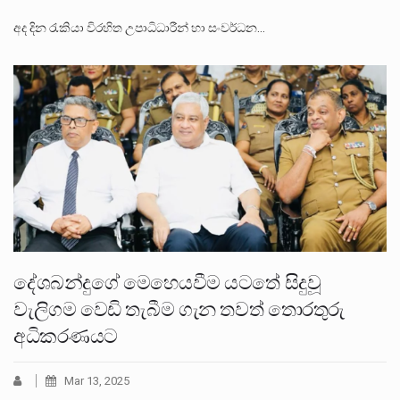
අද දින රැකියා විරහිත උපාධිධාරීන් හා සංවර්ධන…
දේශබන්දුගේ මෙහෙයවීම යටතේ සිදුවූ
වැලිගම වෙඩි තැබීම ගැන තවත් තොරතුරු
අධිකරණයට
Mar 13, 2025