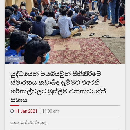
යුද්ධයෙන් මියගියවුන් සිහිකිරීමේ
ස්මාරකය කඩාබිඳ දැමීමට එරෙහි
හර්තාල්වලට මුස්ලිම් ජනතාවගේත්
සහාය
11 Jan 2021
11.00 am
යාපනය විශ්ව විද්‍යාල…