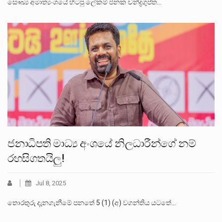
සෞඛ්‍ය අමාත්‍යංශයේ හිටපු ලේකම් ජනක චන්ද්‍රගුප්ත…
ජනාධිපති මාධ්‍ය අංශයේ නිලධාරීන්ගේ නම්
රහසිගතයිලු!
Jul 8, 2025
තොරතුරු දැනගැනීමේ පනතේ 5 (1) (අ) වගන්තිය යටතේ…