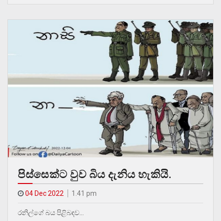
පිස්සෙක්ට වුව බිය දැනිය හැකියි.
04 Dec 2022
1.41 pm
රනිල්ගේ බය පිළිබඳව…