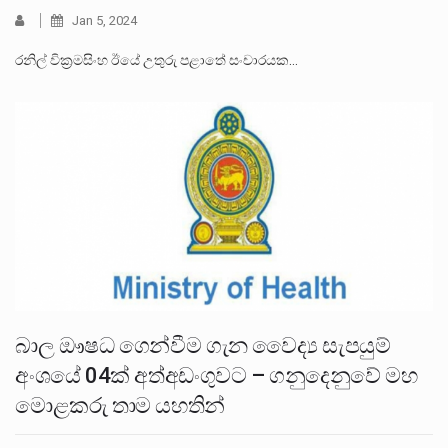
Jan 5, 2024
රනිල් වික්‍රමසිංහ ඊයේ උතුරු පළාතේ සංචාරයක…
බාල ඖෂධ ගෙන්වීම ගැන වෛද්‍ය සැපයුම්
අංශයේ 04ක් අත්අඩංගුවට – ගනුදෙනුවේ මහ
මොළකරු තාම යහතින්