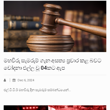
මහවිරු සැමරුම් ගැන අසත්‍ය ප්‍රචාර කළ බවට
චෝදනා එල්ල වූ 04කට ඇප
Dec 6, 2024
එල්.ටී.ටී.ඊ මහවිරු දින සැමරුම් සම්බන්ධයෙන්…