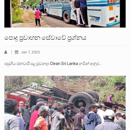
පොදු ප්‍රවාහන සේවාවේ ප්‍රශ්නය
Jan 7, 2025
පසුගිය ජනවාරි පළමුවනදා Clean Sri Lanka නමින් අනුර…