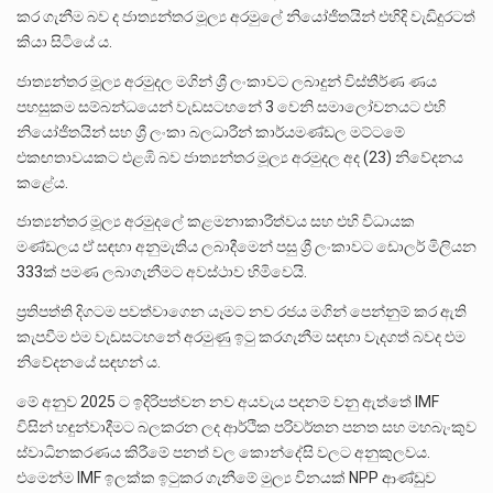
කර ගැනීම බව ද ජාත්‍යන්තර මූල්‍ය අරමුලේ නියෝජිතයින් එහිදි වැඩිදුරටත්
කියා සිටියේ ය.
ජාත්‍යන්තර මූල්‍ය අරමුදල මගින් ශ්‍රී ලංකාවට ලබාදුන් විස්තීර්ණ ණය
පහසුකම සම්බන්ධයෙන් වැඩසටහනේ 3 වෙනි සමාලෝචනයට එහි
නියෝජිතයින් සහ ශ්‍රී ලංකා බලධාරීන් කාර්යමණ්ඩල මට්ටමේ
එකඟතාවයකට එළඹි බව ජාත්‍යන්තර මූල්‍ය අරමුදල අද (23) නිවේදනය
කළේය.
ජාත්‍යන්තර මූල්‍ය අරමුදලේ කළමනාකාරීත්වය සහ එහි විධායක
මණ්ඩලය ඒ සඳහා අනුමැතිය ලබාදීමෙන් පසු ශ්‍රී ලංකාවට ඩොලර් මිලියන
333ක් පමණ ලබාගැනීමට අවස්ථාව හිමිවෙයි.
ප්‍රතිපත්ති දිගටම පවත්වාගෙන යෑමට නව රජය මගින් පෙන්නුම් කර ඇති
කැපවීම එම වැඩසටහනේ අරමුණු ඉටු කරගැනීම සඳහා වැදගත් බවද එම
නිවේදනයේ සඳහන් ය.
මේ අනුව 2025 ට ඉදිරිපත්වන නව අයවැය පදනම් වනු ඇත්තේ IMF
විසින් හඳුන්වාදීමට බලකරන ලද ආර්ථික පරිවර්තන පනත සහ මහබැංකුව
ස්වාධිනකරණය කිරීමේ පනත් වල කොන්දේසි වලට අනුකුලවය.
එමෙන්ම IMF ඉලක්ක ඉටුකර ගැනීමේ මුල්‍ය විනයක් NPP ආණ්ඩුව