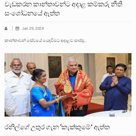
වැඩකරන කාන්තාවන්ට අදාළ කම්කරු නීති
සංශෝධනයේ ඇත්ත
Jan 29, 2024
කාන්තාවන් සේවයේ යෙදවීමට අදාළව සාප්පු…
රනිල්ගේ උතුර ගැන ‘කැක්කුමේ’ ඇත්ත