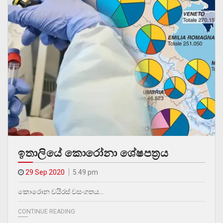
ඉතාලියේ කොරෝනා ශේෂපත‍්‍රය
29 Sep 2020
5.49 pm
කොරොන වයිරස් වසංගතය…
CONTINUE READING