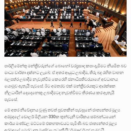
පසුගිය මැයි මස 31 දිනෙන් අවසන් වූ වසර තුළ ලොව පුරා විවිධ තනතුරු නාම වලින්…
මේ, දන්නා හඳුනන ලියන්නකුගේ නන්නාඳුනන අඩවියක සැරිසරා ලද ආස්වාදනීය මොහොතක සිංහාවලෝකනයකි .කෙටි කවියක දිගු බර…
වත්මන් ආණ්ඩුවේ ප්‍රධාන පාර්ශවකරුවා වන ජනතා විමුක්ති පෙරමුණේ කාලයක පටන් තිබුණු ප්‍රධාන සටන් පාඨයක් වූවේ…
පාර්ලිමේන්තු මන්ත්‍රීවරුන්ගේ බොහෝ වරප්‍රසාද කපා දැමීමට නියමිත බව
මාධ්‍ය වාර්තා දක්නට ලැබේ. ඒ අතර ආයුධ ලබාදීම, තීරු බදු රහිත වාහන
බලපත්ර ලබාදීම නැවැත්වීම කෙරෙහි ජනාධිපතිවරයාගේ අවධානය
යොමුව ඇතැයි පැවසේ. ඊට අමතරව එක් මන්ත්‍රිවරයකුට ආරක්ෂක
නිලධාරීන් දෙදෙනෙකු ලබාදීමටද නැවත්වීමට තීරණය කර ඇතැයි
පැවසේ.
මේ අතර නිවේදනය වුණු තවත් පුවතකින් පැවසුනේ ජාත්‍යන්තර මූල්‍ය
අරමුදලේ ඩොලර් මිලියන 330ක තුන්වැනි වාරිකය සම්බන්ධයෙන්
කාර්ය මණ්ඩල මට්ටමේ එකඟතාවයට පැමිණි බව ජාත්‍යන්තර මූල්‍ය
අරමුදලේ මෙරට දුත මණ්ඩල ප්‍රධානී පීටර් බෲවර් පවසු බවයි.