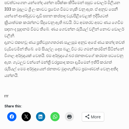
පවත්වාගෙන යන්නේද යන්න පරික්ෂා කිරීමෙන් පසුව ඩොලර් මිලියන
333 ක මුදලට ශ්‍රී ලංකාවට ප්‍රවේශ වීමට හැකි වනු ඇත. ඒ අනුව පෙනී
යන්නේ ආණ්ඩුවට දැඩි සහන කප්පාදු වැඩපිළිවෙළක් ඉදිරියටත්
ක්‍රියාත්මක කරන්නට සිදුවෙනු ඇති බවයි. ඊට අමතරව අපට ණය ගෙවීම
සඳහා ද සූදානම් වීමට තිබේ. ණය ගෙවන්න රුපියල් වලින් නොව ඩොලර්
වලිනි.
දැනට එකඟවූ ණය ප්‍රතිව්‍යුහගතරණ සැලසුම අනුව අපේ ණය කන්ද තවත්
වැඩිවෙමින් තිබේ. මේ සියල්ල දෙස බැලූ විට රට ගමන් කරමින් සිටින්නේ
විශාල අර්බුදයක් වෙතයි. එම අර්බුදයේ බර ජනතාවගේ කරමත පටවෙනු
ඇත. ගැටලුව වන්නේ මන්ත්‍රී වරප්‍රසාද කපා දැමීමෙන් ඉතිරි කරගත්
රුපියල් මෙම අර්බුදයෙන් ජනතාව මුදාගැනීමට ප්‍රමාණවත් වෙනු අතිද
යන්නයි.
rrr
Share this:
More