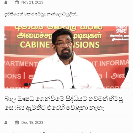
Nov 21, 2023
ප්‍රමිතියෙන් තොර ඉමියුනොග්ලොබියුලින්…
බාල ඖෂධ ගෙන්වීමේ සිද්ධියට තවමත් හිටපු
සෞඛ්‍ය ඇමතිට එරෙහි චෝදනා නැහැ
Dec 18, 2023