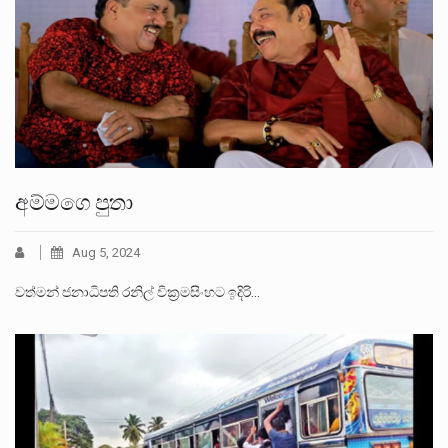
අම්මගෙ පුතා
Aug 5, 2024
වත්මන් ජනාධිපති රනිල් වික්‍රමසිංහට ඉදිරි…