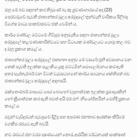
ඔහු මේ බව සඳහන් කර තිබුණේ බැංකු ශ්‍රවණාගාරයේ අද (23)
පෙරවරුවේ පැවති ජාත්‍යන්තර මුල්‍ය අරමුදලේ තුන්වැනි වාරිකය පිලිබද
විශේෂ මාධ්‍ය සාකච්ඡාවට එක් වෙමින් ය.
කාර්ය මණ්ඩල මට්ටමේ ගිවිසුම අනුමැතිය සඳහා ජාත්‍යන්තර මුල්‍ය
අරමුදලේ කළමණාකාරිත්වයට සහ විධායක මණ්ඩලයට යොමු කල බව
ද ඔහු ප්‍රකාශ කළේ ය.
ජාත්‍යන්තර මූල්‍ය අරමුදලේ එකඟතා අනුව මේ වසරේ ජුනි අවසානය වන
තෙක් පැවති ඉලක්ක සැලකිය යුතු මට්ටමින් සමාලෝචනය කර ඇති
අතර සැප්තැම්බර් වන විටත් වැඩසටහනේ කාර්ය සාධනය ශක්තිමත් බව
ජාත්‍යන්තර මූල්‍ය අරමුදලේ අදහසයි.
ඔක්තොම්බර් මාසයට පෙර බොහෝ ව්‍යුහාත්මක ඉලක්ක ප්‍රමාදයකින්
හෝ ක්‍රියාත්මක කර ඇති බවත් අයි.එම්.එෆ්. නියෝජිතයින් මෙහිදි ප්‍රකාශ
කළේ ය.
ඔවුන් වැඩිදුරටත් පැවසුවේ දිළිදු සහ අසරණ ජනතාව ආරක්ෂා කිරිමේ
වගකීම රජයට ඇති බවයි.
නව රජයේ ජන වරම දුෂණයෙන් තොර, ආර්ථික වර්ධනයක් සාක්ෂාත්