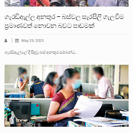
ගැරඬිඇල්ල අනතුර – බස්වල සැරසිලි ගැලවීම
ප්‍රමාණවත් නොවන බවට පාඩමක්
May 29, 2025
ගැරඬිඇල්ලේ දී සිදුවූ බස් අනතුර සම්බන්ධ…