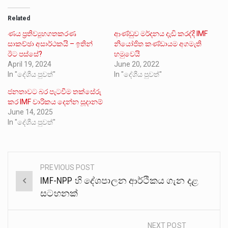
Related
ණය ප්‍රතිව්‍යූහගතකරණ
ආණ්ඩුව මර්දනය දැඩි කරද්දී IMF
සාකච්ඡා අසාර්ථකයි – ඉතින්
නියෝජිත කණ්ඩායම අගමැති
ඊට පස්සේ?
හමුවෙයි
April 19, 2024
June 20, 2022
In "දේශීය පුවත්"
In "දේශීය පුවත්"
ජනතාවට බර පැටවීම තක්සේරු
කර IMF වාරිකය දෙන්න සූදානම්
June 14, 2025
In "දේශීය පුවත්"
PREVIOUS POST
Post
IMF-NPP හි දේශපාලන ආර්ථිකය ගැන දළ
navigation
සටහනක්
NEXT POST