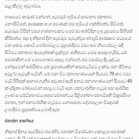
සැළකිල්ල අඩු බවය.
හාස්‍යයට කරුණ වන්නේ, සැමරුම් භූමියේ සාමාන්‍ය ජනතාව
නොසිටීමත්, ආරක්‍ෂක අංශ පමණක් එම භුමියේ ශක්තිමත්ව සිටීමත්,
සැමරුම විසින් වසර ගණනාවකට පෙර රට අත්විඳින ලද යුද සමය සිහිපත්
කිරීමත්ය. එදා ද නිදහස් දින සැමරුම පැවැත්වුණේ දැඩි ආරක්‍ෂාව මධ්‍යයේ
වන අතර, කොටි බෝම්බවලට මුහුණදීමට වඩා තම නිවෙස්වල රැඳී
සිටීමට ජනතාව කැමැත්තක් දැක්වූහ. අතීතයට මෙම ආපසු හැරීම, යම්
පමණකින් මේ මොහොතට අදාළ වන්නේ, එම වසරවලදීද යුද්ධය
හේතුවෙන් ආර්ථිකය යම් ප්‍රමාණයකින් කඩාවැටීමට ලක්ව, ජන ජීවිතය
අවුල්ව පැවැති බැවිනි. මේ වන විට ජනගහණයෙන් සියයට 70 කට වඩා
වැඩි පිරිසක් ආහාර ගැනීම අඩු කර ඇති අතර, ජනගහණයෙන් සියයට 40
ක් දරිද්‍රතා රේඛාවෙන් පහළට වැටී ඇත. ජනවාර්ගික ගැටුම සහ ආර්ථික
ඌණ සංවර්ධිතභාවය අතර සම්බන්ධය පිළිගන්නා ජනාධිපති වික්‍රමසිංහ
මහතා, ඉන් ජනවාර්ගික ගැටුමට නොපමාව දේශපාලන විසඳුමක්
ලබාදීමට ප්‍රමුඛත්වය ලබාදී ඇත.
මහජන කෝපය
නිදහස් දිනය සැමරීමට එරෙහිව මහජන විරෝධතා කොළඹ පමණක්
නොව දිවයිනේ අනෙකුත් ප්‍රදේශවල ද, විශේෂයෙන් උතුරේ ද සංවිධානය