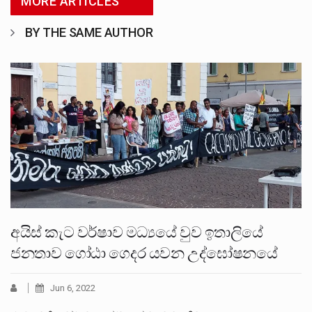
MORE ARTICLES
BY THE SAME AUTHOR
අයිස් කැට වර්ෂාව මධ්‍යයේ වුව ඉතාලියේ
ජනතාව ගෝඨා ගෙදර යවන උද්ඝෝෂනයේ
Jun 6, 2022