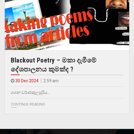
Blackout Poetry – මකා දැමීමේ
දේශපාලනය කුමක්ද ?
30 Dec 2024
2.59 am
ගගන වර්ණකුලසූරිය…
CONTINUE READING