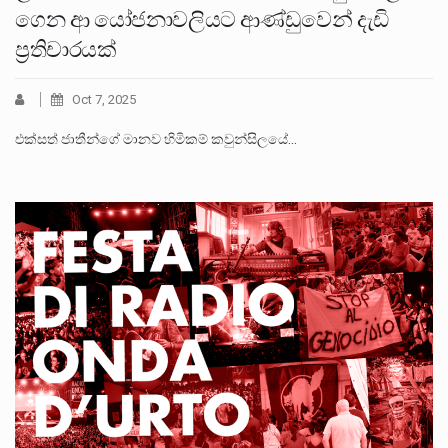
ගෙන ආ යෝජනාවලියට ආණ්ඩුවෙන් දැඩි
ප්‍රතිචාරයක්
Oct 7, 2025
එක්සත් ජාතීන්ගේ මානව හිමිකම් කවුන්සිලයේ…