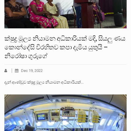
ක්ෂුද්‍ර මූල්‍ය නියාමන අධිකාරියක් මදි, සියලු ණය
කොන්දේසි විරහිතව කපා දැමිය යුතුයි –
නිරෝෂා ගුරුගේ
Dec 19, 2022
දැන් ආණ්ඩුව ක්ෂුද්‍ර මූල්‍ය නියාමන අධිකාරියක්…