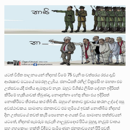
අගෝස්තු මස දෙවන ඉරිදා ලිට් රූම් සූම් සංවාදය පැවැත්වෙන්නේ "කතා කරන මහ වැව" නම් නකතාවක්…
ලාල් කාන්ත ඇමතිවරයා අධිකරණ විනිශ්චයකාරවරුන්ගේ විශ්‍රාම යෑමේ වයස සම්බන්ධයෙන් නිහඬව සිටින ලෙස තමාට දැනුම් දුන්…
2011 වසරේදී දේශපාලන හා මානව හිමිකම් ක්‍රියාකාරීන් වන ලලිත්කුමාර් වීරරාජ් සහ කුගන් මුරුගානන්දන් යාපනයේදී අතුරුදන්…
යටත් විජිත පාලනයෙන් නිදහස් වීමේ 75 වැනි සංවත්සරය රජය දැඩි
ආරක්‍ෂාව මධ්‍යයේ සමරනු ලැබීය. ජනාධිපති රනිල් වික්‍රමසිංහ මහතා එම
උත්සවයේදී ජාතිය ඇමතුවේ නැත. ඔහුට විශිෂ්ඨ ලිඛිත දේශන ඉදිරිපත්
කිරීමේ හැකියාවක් තිබුණද, නොදන්නා හේතු නිසා එය ඉදිරිපත්
නොකිරීමට තීරණය කර තිබිණි. ඔහුගේ කතාව ප්‍රචාරය කරන ලද්දේ පසු
අවස්ථාවකය. සාමාන්‍ය ජනතාවට එම භූමියේ ඉඩක් නොතිබීම නිදහස්
දින උත්සවයේ තවත් කැපී පෙනෙන අංගයක් විය. සාමාන්‍ය තත්ත්වයන්
යටතේ, නිදහස් සැමරුම පැවැති ගාලුමුවදොර පිටිය මුහුද, නැවුම් වාතය
සහ ගහකොළ භුක්ති විඳීමට පැමිණෙන ජනතාවගෙන් පිරී පවතී.