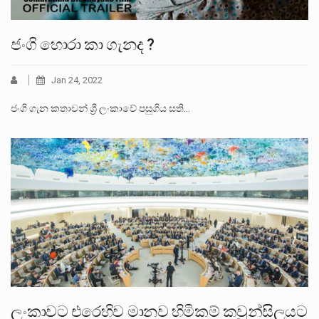
ජංගි හොරා කා ගැනද ?
Jan 24, 2022
ජංගි ගැන කතාවන් ශ්‍රී ලංකාවේ පසුගිය සති…
ලංකාවට එරෙහිව මානව හිමිකම් කවුන්සිලයට