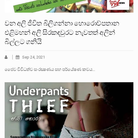
වන අලි ජීවිත බිලිගන්නා හොරොව්පතාන
එළිමහන් අලි සිරකඳවුරට නැවතත් අලින්
බිල්ලට ගනියි
Sep 24, 2021
ජෛව විවිධත්ව සංරක්‍ෂණය සහ පර්යේෂණ කවය…