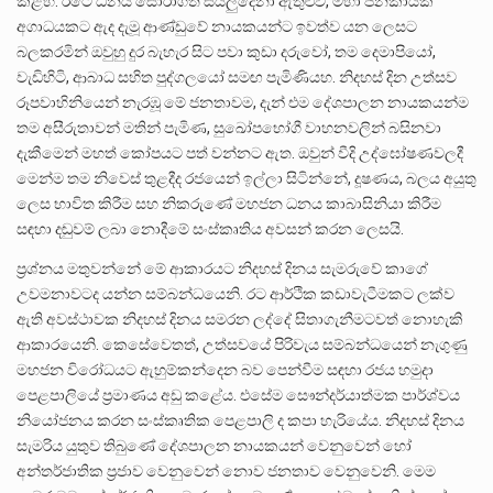
කළහ. රටේ ධනය සොරාගත් සියලුදෙනා ඇතුළුව, මහා ජනකායක්
අගාධයකට ඇද දැමූ ආණ්‌ඩුවේ නායකයන්ට ඉවත්ව යන ලෙසට
බලකරමින් ඔවුහු දුර බැහැර සිට පවා කුඩා දරුවෝ, තම දෙමාපියෝ,
වැඩිහිටි, ආබාධ සහිත පුද්ගලයෝ සමඟ පැමිණියහ. නිදහස් දින උත්සව
රූපවාහිනියෙන් නැරඹූ මේ ජනතාවම, දැන් එම දේශපාලන නායකයන්ම
තම අසීරුතාවන් මතින් පැමිණ, සුඛෝපභෝගී වාහනවලින් බසිනවා
දැකීමෙන් මහත් කෝපයට පත් වන්නට ඇත. ඔවුන් වීදි උද්ඝෝෂණවලදී
මෙන්ම තම නිවෙස් තුළදීද රජයෙන් ඉල්ලා සිටින්නේ, දූෂණය, බලය අයුතු
ලෙස භාවිත කිරීම සහ නිකරුණේ මහජන ධනය කාබාසිනියා කිරීම
සඳහා දඬුවම් ලබා නොදීමේ සංස්කෘතිය අවසන් කරන ලෙසයි.
ප්‍රශ්නය මතුවන්නේ මේ ආකාරයට නිදහස් දිනය සැමරුවේ කාගේ
උවමනාවටද යන්න සම්බන්ධයෙනි. රට ආර්ථික කඩාවැටීමකට ලක්ව
ඇති අවස්ථාවක නිදහස් දිනය සමරන ලද්දේ සිතාගැනීමටවත් නොහැකි
ආකාරයෙනි. කෙසේවෙතත්, උත්සවයේ පිරිවැය සම්බන්ධයෙන් නැගුණු
මහජන විරෝධයට ඇහුම්කන්දෙන බව පෙන්වීම සඳහා රජය හමුදා
පෙළපාලියේ ප්‍රමාණය අඩු කළේය. එසේම සෞන්දර්යාත්මක පාර්ශ්වය
නියෝජනය කරන සංස්කෘතික පෙළපාලි ද කපා හැරියේය. නිදහස් දිනය
සැමරිය යුතුව තිබුණේ දේශපාලන නායකයන් වෙනුවෙන් හෝ
අන්තර්ජාතික ප්‍රජාව වෙනුවෙන් නොව ජනතාව වෙනුවෙනි. මෙම