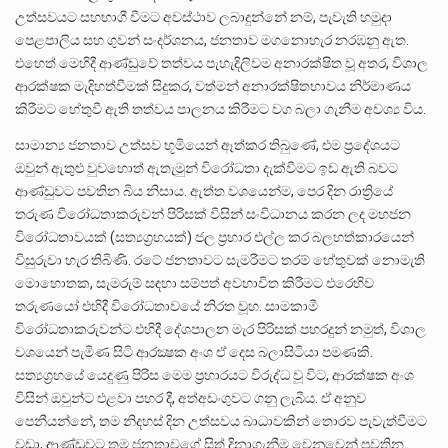
උත්සවයට සහභාගී වීමට අවස්ථාව ලබාදුන්නේ නම්, පැවැති හමුදා
පෙළපාලිය සහ ගුවන් සංදර්ශනය, ජනතාව මගනොහැර නරඹනු ඇත.
එහෙත් මෙහිදී ආණ්ඩුවේ තත්වය පැහැදිලිවම අනාරක්ෂිත වූ අතර, විශාල
ආරක්ෂක මැදිහත්වීමක් සිදුකර, වත්මන් අනාරක්ෂිතභාවය නිර්මාණය
කිරීමට හේතුවී ඇති තත්වය පාලනය කිරීමට වග බලා ගැනීම අවශ්‍ය විය.
සාමාන්‍ය ජනතාව උත්සව භූමියෙන් ඈත්කර තිබුණේ, එම ප්‍රදේශයට
ඔවුන් ඇතුළු වුවහොත් ඇතැමුන් විරෝධතා දැක්වීමට ඉඩ ඇති බවට
ආණ්ඩුවට පවතින බිය නිසාය. ඇත්ත වශයෙන්ම, පෙර දින රාත්‍රියේ
තරුණ විරෝධතාකරුවන් පිරිසක් විසින් සංවිධානය කරන ලද මහජන
විරෝධතාවයක් (සත්‍යග්‍රහයක්) ජල ප්‍රහාර එල්ල කර බලහත්කාරයෙන්
විසුරුවා හැර තිබිණි. රටේ ජනතාවට සැමරීමට තරම් හේතුවක් නොමැති
මොහොතක, සැමරුම් සඳහා සම්පත් අවභාවිත කිරීමට එරෙහිව
තරුණයෝ එහිදී විරෝධතාවයේ නිරත වූහ. සාමකාමී
විරෝධතාකරුවන්ට එහිදී දේශපාලන මැර පිරිසක් පහරදුන් නමුත්, විශාල
වශයෙන් පැමිණ සිටි ආරක්‍ෂක අංශ ඒ දෙස බලාසිටියා පමණකි.
සත්‍යග්‍රහයේ යෙදුණු පිරිස මෙම ප්‍රහාරයට විරුද්ධ වූ විට, ආරක්ෂක අංශ
විසින් ඔවුන්ට එළවා පහර දී, අත්අඩංගුවට ගනු ලැබීය. ඒ අනුව
පෙනීයන්නේ, තම නිදහස් දින උත්සවය බාධාවකින් තොරව පැවැත්වීමට
වඩා, ආණ්ඩුවට තම ජනතාවගේ සිත් දිනාගැනීම වෙනුවෙන් පවතින