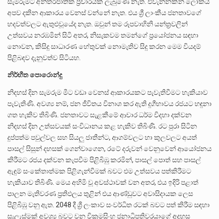
සැමරුමට අන්තර්ජාතික ප්‍රචාරයක් ලැබුණේ නැත. එවැන්නකින් ලෝකය
අපව දකින ආකාරය වෙනස් වන්නේ නැත. එය ශ්‍රී ලාංකීය ජනතාවගේ
හදවත්වලට ඇතුළුවූයේද නැත. ඔවුන් තම රූපවාහිනි යන්ත්‍රවලින්
උත්සවය නරඹමින් සිටි අතර, නිසැකවම තමන්ගේ ප්‍රයෝජනය සඳහා
නොවන, කිසිදු සාධාරණ හේතුවක් නොමැතිව සිදු කරන මෙම වියදම්
පිළිබඳව දැනුවත්ව සිටියහ.
නිර්භීත පොරොන්දු
නිදහස් දින සැමරුම මීට වඩා වෙනස් ආකාරයකට පැවැතිවීමට හැකියාව
පැවැතිණි. අවශ්‍ය නම්, ජන ජීවිතය විනාශ කර ඇති දුගීභාවය රජයට හඳුනා
ගත හැකිව තිබිණි. ජනතාවට සැළකීමේ ආචාර ධර්ම විදහා දක්වන
නිදහස් දින උත්සවයක් සංවිධානය කළ හැකිව තිබිණි. රට පුරා සිටින
දුප්පත්ම පවුල්වල සහ සියලු ජාතීන්ට, ආගම්වලට හා කුලවලට අයත්
පාසල් සිසුන් දහසක් ගෙන්වාගෙන, රටේ දරුවන් වෙනුවෙන් ආයෝජනය
කිරීමට රජය දක්වන කැපවීම පිළිබිඹු කරමින්, පාසල් පොත් සහ පාසල්
ඇඳුම් සංකේතාත්මක පිළිගැන්වීමක් බවට එම උත්සවය පත්කිරීමට
හැකියාව තිබිණි. මෙය අහිමි වූ අවස්ථාවක් වන අතර, එය ඉදිරි පළාත්
පාලන මැතිවරණ ප්‍රතිඵලය තුළින් එය ආණ්ඩුවට අවාසිදායක ලෙස
පිළිබිඹු වනු ඇත. 2048 දී ශ්‍රී ලංකාව සංවර්ධිත රටක් බවට පත් කිරීම සඳහා
සැලැස්මක් අවශ්‍ය බවට වන වික්‍රමසිංහ ජනාධිපතිවරයාගේ අදහස