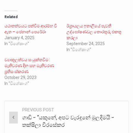
Related
යථාතත්වයට පත්වීම ආරම්භ වී
ඊශ්‍රායලය ඉතාලියේ පැවති
ඇත – ජෙහාන් පෙරේරා
උද්ඝෝෂණවල තොරතුරු එකතු
January 4, 2025
කරලා
In "විශේෂාංග"
September 24, 2025
In "විශේෂාංග"
ව්‍යාකූලත්වය සංයුක්තවීම :
මැතිවරණ දින සහ මැතිවරණ
ප්‍රතිසංස්කරණ
October 29, 2023
In "විශේෂාංග"
PREVIOUS POST
Post
ගාඩි – “යකුනේ, අපට වැරදුනේ මුලදිමයි –
navigation
තක්ෂිලා වීරසේකර