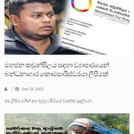
මහජන කවුන්සිලය සදහා ව්‍යාපාරයෙන්
බන්ධනාගාර කොමසාරිස්වරයා ලිපියක්
Dec 23, 2022
එම ලිපිය මගින් අප ඉල්ලා සිටියේ වසන්ත මුදලිගේ…