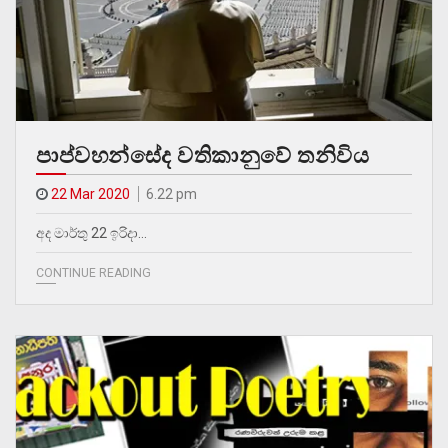
පාප්වහන්සේද වතිකානුවේ තනිවිය
22 Mar 2020
6.22 pm
අද මාර්තු 22 ඉරිදා…
CONTINUE READING