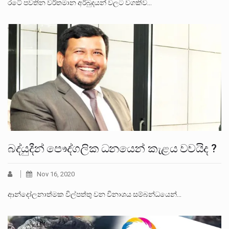
රටේ පවතින වර්තමාන අර්බුදයන් වලට වගකිව…
බද්යුදීන් පෞද්ගලික ධනයෙන් කැළය වවයිද ?
Nov 16, 2020
ආන්දෝලනාත්මක විල්පත්තු වන විනාශය සම්බන්ධයෙන්…