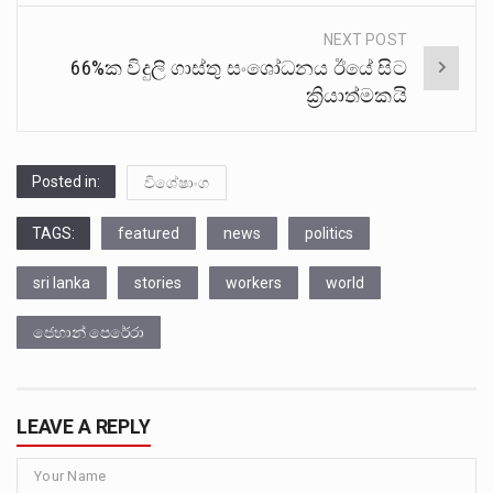
NEXT POST
66%ක විදුලි ගාස්තු සංශෝධනය ඊයේ සිට
ක්‍රියාත්මකයි
Posted in:
විශේෂාංග
TAGS:
featured
news
politics
sri lanka
stories
workers
world
ජෙහාන් පෙරේරා
LEAVE A REPLY