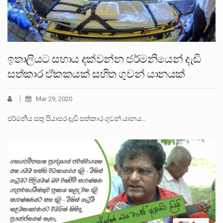
ඉතාලියට සහාය දක්වන්න ජර්මනියෙන් දැඩි
සත්කාර ඒකකයක් සහිත ගුවන් යානයක්
Mar 29, 2020
ජර්මනිය සතු පියාසර දැඩි සත්කාර ගුවන් යානය…