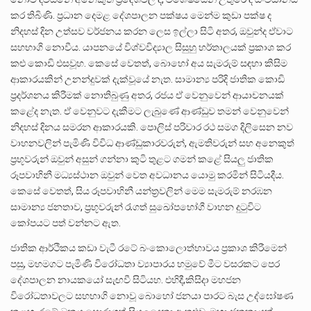
කර තිබිණි. ප්‍රධාන දෙමළ දේශපාලන පක්ෂය මෙන්ම කුඩා පක්ෂ ද
නිදහස් දින උත්සව වර්ජනය කරන ලෙස ඉල්ලා සිටි අතර, ඔවුන්ද ඒවාට
සහභාගි නොවීය. යාපනයේ විශ්වවිද්‍යාල සිසුහු හර්තාලයක් ප්‍රකාශ කර
කළු කොඩි එසවූහ. කෙසේ වෙතත්, බොහෝ අය සැමරුම් සඳහා කිසිම
ආකාරයකින් උනන්දුවක් දැක්වූයේ නැත. සාමාන්‍ය පරිදි ජාතික කොඩි
ප්‍රදර්ශනය කිරීමක් නොතිබුණු අතර, රජය ඒ වෙනුවෙන් ආයාචනයක්
කළේද නැත. ඒ වෙනුවට දැකීමට ලැබුණේ ආණ්ඩුව තමන් වෙනුවෙන්
නිදහස් දිනය සමරන ආකාරයකි. පොලිස් පරිවාර රථ සමග දිලිසෙන නව
වාහනවලින් පැමිණි විවිධ ආණ්ඩුකාරවරුන්, ඇමතිවරුන් සහ අනෙකුත්
ප්‍රභූවරුන් ඔවුන් අසුන් ගන්නා කුටි තුළට ගමන් කළේ සියලු ජාතික
රූපවාහිනී මධ්‍යස්ථාන ඔවුන් වෙත අවධානය යොමු කරමින් සිටියදීය.
කෙසේ වෙතත්, සිය රූපවාහිනී යන්ත්‍රවලින් මෙම සැමරුම් නරඹන
සාමාන්‍ය ජනතාව, ප්‍රභූවරුන් රැගත් සුඛෝපභෝගී වාහන දුටුවිට
කෝපයට පත් වන්නට ඇත.
ජාතික ආර්ථිකය කඩා වැටී රටේ බංකොලොත්භාවය ප්‍රකාශ කිරීමෙන්
පසු, මහමගට පැමිණි විරෝධතා ව්‍යාපාරය හමුවේ මීට වසරකට පෙර
දේශපාලන නායකයෝ සැඟවී සිටියහ. එහිදී,කිසිදා මහජන
විරෝධතාවලට සහභාගි නොවූ බොහෝ ජනයා පාරට බැස උද්ඝෝෂණ