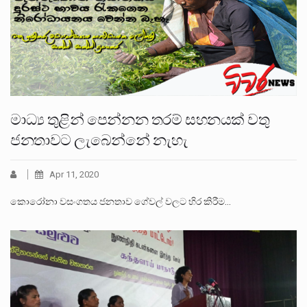
මාධ්‍ය තුළින් පෙන්නන තරම් සහනයක් වතු
ජනතාවට ලැබෙන්නේ නැහැ
Apr 11, 2020
කොරෝනා වසංගතය ජනතාව ගේවල් වලට හිර කිරීම…