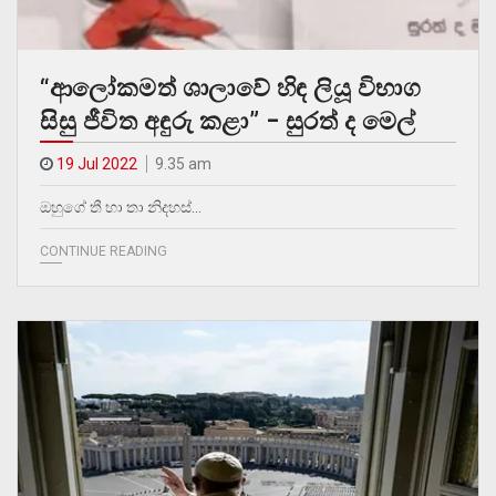
“ආලෝකමත් ශාලාවේ හිඳ ලියූ විභාග
සිසු ජීවිත අඳුරු කළා” – සුරත් ද මෙල්
19 Jul 2022
9.35 am
ඔහුගේ තී හා තා නිදහස්…
CONTINUE READING