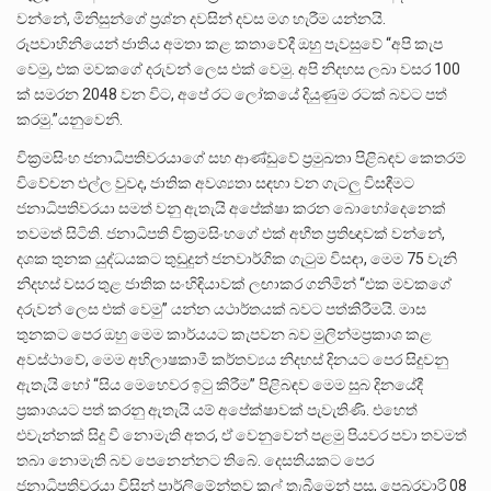
වන්නේ, මිනිසුන්ගේ ප්‍රශ්න දවසින් දවස මග හැරීම යන්නයි.
රූපවාහිනියෙන් ජාතිය අමතා කළ කතාවේදී ඔහු පැවසුවේ “අපි කැප
වෙමු, එක මවකගේ දරුවන් ලෙස එක් වෙමු. අපි නිදහස ලබා වසර 100
ක් සමරන 2048 වන විට, අපේ රට ලෝකයේ දියුණුම රටක් බවට පත්
කරමු.”යනුවෙනි.
වික්‍රමසිංහ ජනාධිපතිවරයාගේ සහ ආණ්ඩුවේ ප්‍රමුඛතා පිළිබඳව කෙතරම්
විවේචන එල්ල වුවද, ජාතික අවශ්‍යතා සඳහා වන ගැටලු විසඳීමට
ජනාධිපතිවරයා සමත් වනු ඇතැයි අපේක්ෂා කරන බොහෝදෙනෙක්
තවමත් සිටිති. ජනාධිපති වික්‍රමසිංහගේ එක් අභීත ප්‍රතිඥාවක් වන්නේ,
දශක තුනක යුද්ධයකට තුඩුදුන් ජනවාර්ගික ගැටුම විසඳා, මෙම 75 වැනි
නිදහස් වසර තුළ ජාතික සංහිඳියාවක් ලඟාකර ගනිමින් “එක මවකගේ
දරුවන් ලෙස එක් වෙමු” යන්න යථාර්තයක් බවට පත්කිරීමයි. මාස
තුනකට පෙර ඔහු මෙම කාර්යයට කැපවන බව මුලින්මප්‍රකාශ කළ
අවස්ථාවේ, මෙම අභිලාෂකාමී කර්තව්‍යය නිදහස් දිනයට පෙර සිදුවනු
ඇතැයි හෝ “සිය මෙහෙවර ඉටු කිරීම” පිළිබඳව මෙම සුබ දිනයේදී
ප්‍රකාශයට පත් කරනු ඇතැයි යම් අපේක්ෂාවක් පැවැතිණි. එහෙත්
එවැන්නක් සිදු වී නොමැති අතර, ඒ වෙනුවෙන් පළමු පියවර පවා තවමත්
තබා නොමැති බව පෙනෙන්නට තිබේ. දෙසතියකට පෙර
ජනාධිපතිවරයා විසින් පාර්ලිමේන්තුව කල් තැබීමෙන් පසු, පෙබරවාරි 08