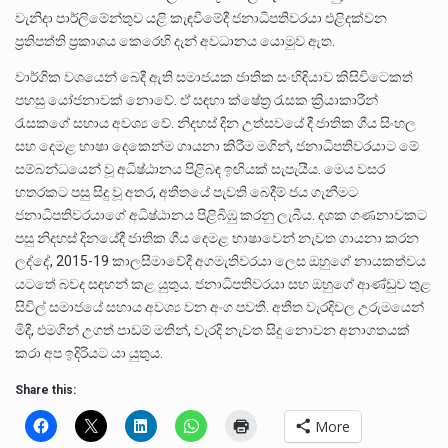
වැනිදා පාර්ලිමේන්තුව යළි කැඳවීමේදී ජනාධිපතිවරයා එළිදක්වන
ප්‍රතිපත්ති ප්‍රකාශය කෙරෙහි දැන් අවධානය යොමුව ඇත.
වාර්ගික වශයෙන් බෙදී ඇති සමාජයක ජාතික සංහිඳියාව කිසිවිටෙකත්
පහසු යෝජනාවක් නොවේ. ඒ සඳහා ක්ෂේත්‍ර රැසක ක්‍රියාකාරීන්
රැසකගේ සහාය අවශ්‍ය වේ. නිදහස් දින උත්සවයේ දී ජාතික ගීය සිංහල
සහ දෙමළ භාෂා දෙකෙන්ම ගායනා කිරීම මගින්, ජනාධිපතිවරයාට මේ
සම්බන්ධයෙන් වූ අධිෂ්ඨානය පිළිබඳ ඉඟියක් සැපැයීය. මෙය වසර
හතරකට පසු සිදු වූ අතර, අතීතයේ පැවති බෙදීම් ජය ගැනීමට
ජනාධිපතිවරයාගේ අධිෂ්ඨානය පිළිබිඹු කරනු ලැබීය. දශක ගණනාවකට
පසු නිදහස් දිනයේදී ජාතික ගීය දෙමළ භාෂාවෙන් නැවත ගායනා කරන
ලද්දේ, 2015-19 කාලසීමාවේදී අගමැතිවරයා ලෙස ඔහුගේ නායකත්වය
යටතේ බවද සඳහන් කළ යුතුය. ජනාධිපතිවරයා සහ ඔහුගේ ආණ්ඩුව තුළ
සිවිල් සමාජයේ සහාය අවශ්‍ය වන අංග පවතී. අතීත වැරදිවල උරුමයෙන්
මිදී, එමගින් උගත් පාඩම් මතින්, වැරදි නැවත සිදු නොවන අනාගතයක්
කරා අප ඉදිරියට යා යුතුය.
Share this:
More