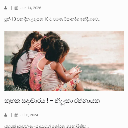
Jun 14, 2026
ජුනි 13 වන දින උදෑසන 10 ට පමණ ඊසානදිග ඉන්දියාවේ…
කුහක සදාචාරය ! – නිලූකා රත්නායක
Jul 8, 2024
යහපත් දරුවන් ලෙස දරුවන් තෝරන මනෝමිතික…