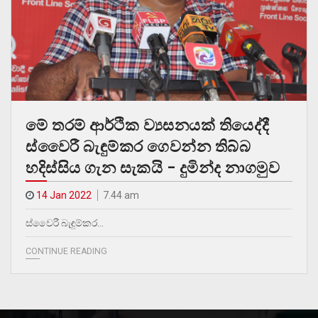
මේ තරම් ආර්ථික ව්‍යසනයක් තියෙද්දී
ස්වෛරී බැඳුම්කර ගෙවන්න තිබ්බ
හදිස්සිය ගැන සැකයි – දුමින්ද නාගමුව
14 Jan 2022
7.44 am
ස්වෛරී බැඳුම්කර…
CONTINUE READING