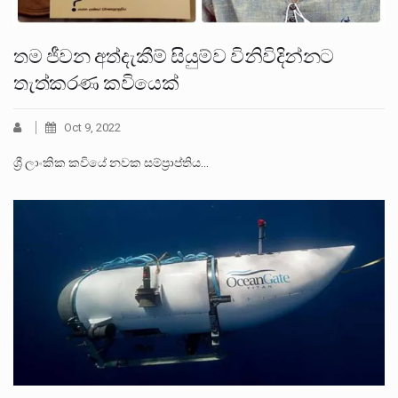
තම ජීවන අත්දැකීම් සියුම්ව විනිවිදින්නට
තැත්කරණ කවියෙක්
Oct 9, 2022
ශ්‍රී ලාංකික කවියේ නවක සම්ප්‍රාප්තිය…