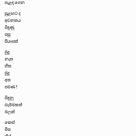
පැළඳ ගෙන
සුළඟට ද
අවනතය
බිඳුණු
පසු
පියාපත්
මුදු
නැත
හිත
මුදු
අත
පමණ !
බිඳුනු
බැම්මකත්
මලක්
කෙස්
මිස