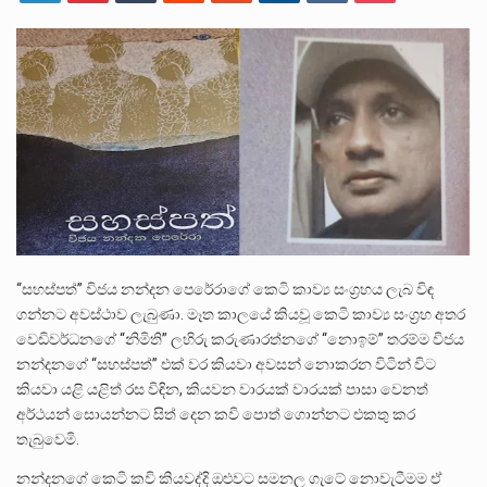
පසුගිය මැයි මස 31 දිනෙන් අවසන් වූ වසර තුළ ලොව පුරා විවිධ තනතුරු නාම වලින්…
මේ, දන්නා හඳුනන ලියන්නකුගේ නන්නාඳුනන අඩවියක සැරිසරා ලද ආස්වාදනීය මොහොතක සිංහාවලෝකනයකි .කෙටි කවියක දිගු බර…
වත්මන් ආණ්ඩුවේ ප්‍රධාන පාර්ශවකරුවා වන ජනතා විමුක්ති පෙරමුණේ කාලයක පටන් තිබුණු ප්‍රධාන සටන් පාඨයක් වූවේ…
“සහස්පත්” විජය නන්දන පෙරේරාගේ කෙටි කාව්‍ය සංග්‍රහය ලැබ විඳ
ගන්නට අවස්ථාව ලැබුණා. මෑත කාලයේ කියවූ කෙටි කාව්‍ය සංග්‍රහ අතර
වෙඩිවර්ධනගේ “නිමිති” ලහිරු කරුණාරත්නගේ “නොඉම්” තරම්ම විජය
නන්දනගේ “සහස්පත්” එක් වර කියවා අවසන් නොකරන විටින් විට
කියවා යළි යළිත් රස විඳින, කියවන වාරයක් වාරයක් පාසා වෙනත්
අර්ථයන් සොයන්නට සිත් දෙන කවි පොත් ගොන්නට එකතු කර
තැබුවෙමි.
නන්දනගේ කෙටි කවි කියවද්දි ඔළුවට සමනල ගැටේ නොවැටීමම ඒ