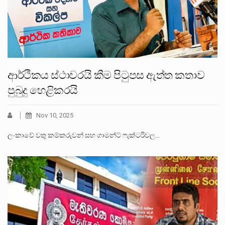
ආර්ථිකය ස්ථාවරයි කීම පිටුපස ඇත්ත කතාව
පුබුදු හෙළිකරයි
Nov 10, 2025
ලංකාවේ වතු කම්කරුවන් සහ ගාමන්ට් ෆැක්ටරිවල…