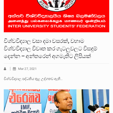
විශ්වවිද්‍යාල වසා දමා වසරක්, වහාම
විශ්වවිද්‍යාල විවෘත කර ගැටලුවලට විසඳුම්
දෙන්න – අන්තරෙන් අගමැතිට ලිපියක්
Mar 27, 2021
විශ්වවිද්‍යාල පද්ධතිය තුළ උද්ගතව ඇති…