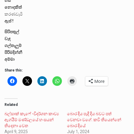
හිස්
නොදකිත්
කරණවෑමි
ඇස් !
සිරිපතුල්
වැඳ
ගල්තැලුම්
පිරිමදින්නී
අම්මා
Share this:
More
Related
බල්සාක් කැෆේ -විදර්ශන කාව්‍ය
බොර දිය පෑදි දිය බවට පත්
ඇගයීම් මණ්ඩලයේ හංසයන්
වෙනවා වගේ. කවි තියෙන්නේ
තිදෙනා වෙත
බොර දියේ
April 9, 2025
July 1, 2024