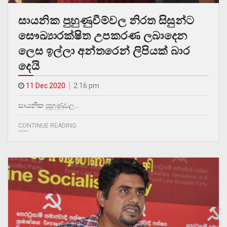
සායනික පුහුණුවීම්වල නිරත සිසුන්ට
සෞඛ්‍යාරක්ෂිත උපකරණ ලබාදෙන
ලෙස ඉල්ලා අන්තරෙන් ලිපියක් බාර
දෙයි
11 Dec 2020
2.16 pm
සායනික පුහුණුවල…
CONTINUE READING