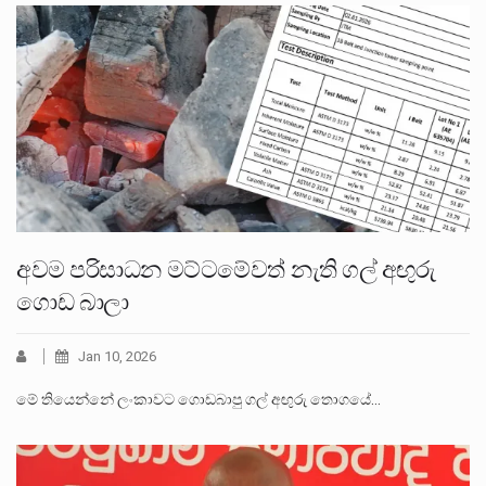
අවම පරිසාධන මට්ටමේවත් නැති ගල් අඟුරු
ගොඩ බාලා
Jan 10, 2026
මේ තියෙන්නේ ලංකාවට ගොඩබාපු ගල් අඟුරු තොගයේ…