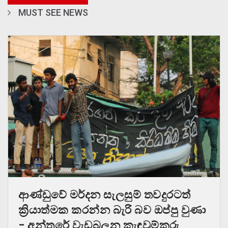
MUST SEE NEWS
ආණ්ඩුවේ මර්දන සැලසුම් තවදුරටත්
ක්‍රියාත්මක කරන්න බැරි බව ඔප්පු වුණා
– අන්තරේ වැඩබලන කැඳවුම්කරු