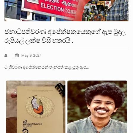
ජනාධිපතිවරණ අපේක්ෂකයෙකුගේ ඇප මුදල
රුපියල් ලක්ෂ විසි හතරයි .
May 9, 2024
මැතිවරණ අපේක්ෂකයන් තැන්පත් කළ යුතු ඇප…