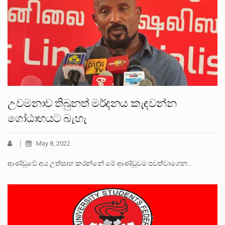
උවමනාව තිබුනත් මර්දනය කැඳවන්න
ගෝඨාභයට බැහැ
May 8, 2022
ආණ්ඩුවේ අය උත්සාහ කරන්නේ මේ ආණ්ඩුවම පවත්වාගෙන…