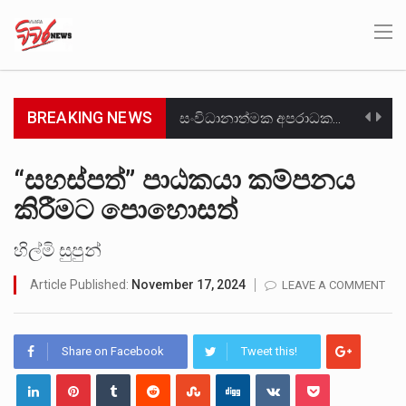
BREAKING NEWS
සංවිධානාත්මක අපරාධකරුවකු වන ලොකු පැටිගේ ප්‍රධාන වෙඩික්කරු බවට සැක කරන ගිං ගඟේ ගිල්වා මරා දමා…
උපරිමාධිකරණ විනිශ්චයකාරවරුන්ගේ හා ඉන් පහළ විනිශ්චයකාරවරුන්ගේ විශ්‍රාම වයස දීර්ඝ කිරීම සඳහා සකස් කර ඇති විසිදෙවන…
“සහස්පත්” පාඨකයා කම්පනය
කිරීමට පොහොසත්
බන්ධනාගාර රැදවියන් 1,021 දෙනෙකු ඉකුත් වසර පහක කාලය තුලදී (2020 ජනවාරි 01 සිට 2025 දෙසැම්බර්…
මහර බන්ධනාගාරයේ අද ඇතිවූ සිද්ධියෙන් තුවාල ලැබූ බව කියන රැඳවියන් ගණන ඉහළ ගොස් තිබේ. ඒ…
හිල්මි සුපුන්
Article Published:
November 17, 2024
LEAVE A COMMENT
අගෝස්තු මස දෙවන ඉරිදා ලිට් රූම් සූම් සංවාදය පැවැත්වෙන්නේ "කතා කරන මහ වැව" නම් නකතාවක්…
ලාල් කාන්ත ඇමතිවරයා අධිකරණ විනිශ්චයකාරවරුන්ගේ විශ්‍රාම යෑමේ වයස සම්බන්ධයෙන් නිහඬව සිටින ලෙස තමාට දැනුම් දුන්…
Share on Facebook
Tweet this!
හිටපු පොලිස්පති පූජිත් ජයසුන්දරට සහ හිටපු ආරක්ෂක අමාත්‍යංශ ලේකම් හේමසිරි ප්‍රනාන්දු විශේෂ ත්‍රිපුද්ගල මහාධිකරණය විසින්…