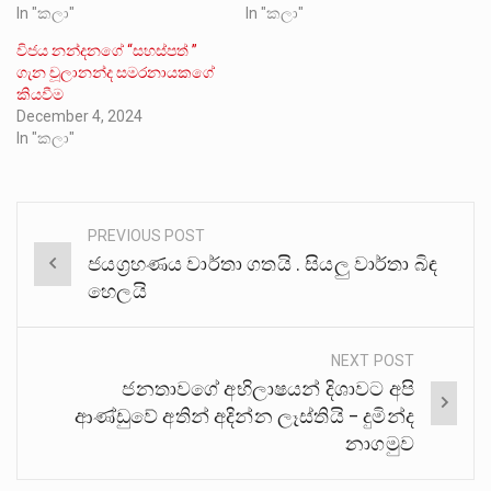
In "කලා"
In "කලා"
විජය නන්දනගේ “සහස්පත් ”
ගැන චූලානන්ද සමරනායකගේ
කියවීම
December 4, 2024
In "කලා"
PREVIOUS POST
Post
ජයග්‍රහණය වාර්තා ගතයි . සියලු වාර්තා බිඳ
navigation
හෙලයි
NEXT POST
ජනතාවගේ අභිලාෂයන් දිශාවට අපි
ආණ්ඩුවේ අතින් අදින්න ලෑස්තියි – දුමින්ද
නාගමුව