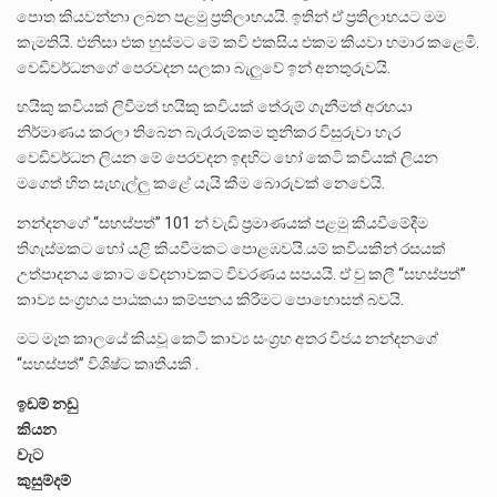
පොත කියවන්නා ලබන පළමු ප්‍රතිලාභයයි. ඉතින් ඒ ප්‍රතිලාභයට මම
කැමතියි. එනිසා එක හුස්මට මේ කවි එකසිය එකම කියවා හමාර කළෙමි.
වෙඩිවර්ධනගේ පෙරවදන සලකා බැලුවේ ඉන් අනතුරුවයි.
හයිකු කවියක් ලිවීමත් හයිකු කවියක් තේරුම් ගැනීමත් අරභයා
නිර්මාණය කරලා තිබෙන බැරෑරුම්කම තුනිකර විසුරුවා හැර
වෙඩිවර්ධන ලියන මේ පෙරවදන ඉඳහිට හෝ කෙටි කවියක් ලියන
මගෙත් හිත සැහැල්ලු කළේ යැයි කීම බොරුවක් නෙවෙයි.
නන්දනගේ “සහස්පත්” 101 න් වැඩි ප්‍රමාණයක් පළමු කියවීමේදීම
තිගැස්මකට හෝ යළි කියවීමකට පොළඹවයි.යම් කවියකින් රසයක්
උත්පාදනය කොට වේදනාවකට විවරණය සපයයි. ඒ වු කලී “සහස්පත්”
කාව්‍ය සංග්‍රහය පාඨකයා කම්පනය කිරීමට පොහොසත් බවයි.
මට මෑත කාලයේ කියවූ කෙටි කාව්‍ය සංග්‍රහ අතර විජය නන්දනගේ
“සහස්පත්” විශිෂ්ට කෘතීයකි .
ඉඩම් නඩු
කියන
වැට
කුසුම්දම්