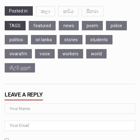
Posted in:
කලා
කවිය
සිනමා
TAGS:
featured
news
poem
police
politics
sri lanka
stories
students
vivarafm
voice
workers
world
හිල්මි සුපුන්
LEAVE A REPLY