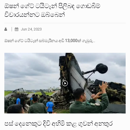
ඕෂන් ගේට් ටයිටෑන් පිලිබඳ ගොඩබිම්
විචාරයන්නට ඔබ්බෙන්
Jun 24, 2023
ඕෂන් ගේට් ටයිටෑන් සබ්මැරීනය අඩි 13,000ක් ගැඹුරු…
පස් දෙනෙකුට දිවි අහිමි කළ ගුවන් අනතුර