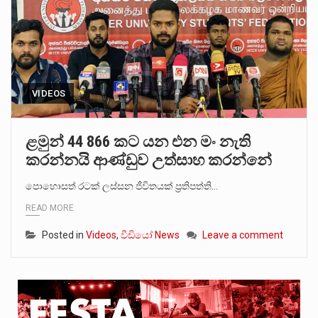
VIDEOS
ළමුන් 44 866 කට යන එන මං නැති
කරන්නයි ආණ්ඩුව උත්සාහ කරන්නේ
පොහොසත් රටක් ලස්සන ජීවිතයක් ප්‍රතිපත්ති…
READ MORE
Posted in
Videos
,
වීඩියෝ News
Leave a comment