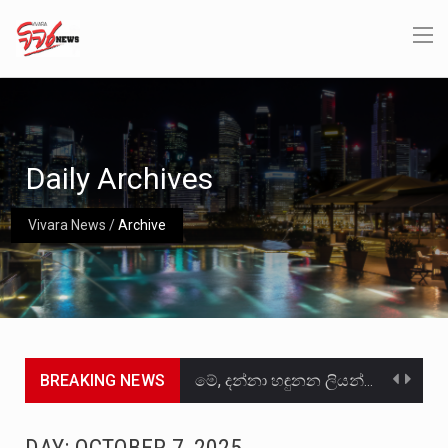
Daily Archives
Vivara News
/
Archive
BREAKING NEWS
මේ, දන්නා හඳුනන ලියන්නකුගේ නන්නාඳුනන අඩවියක සැරිසරා ලද ආස්වාදනීය මොහොතක සිංහාවලෝකනයකි .කෙටි කවියක දිගු බර…
වත්මන් ආණ්ඩුවේ ප්‍රධාන පාර්ශවකරුවා වන ජනතා විමුක්ති පෙරමුණේ කාලයක පටන් තිබුණු ප්‍රධාන සටන් පාඨයක් වූවේ…