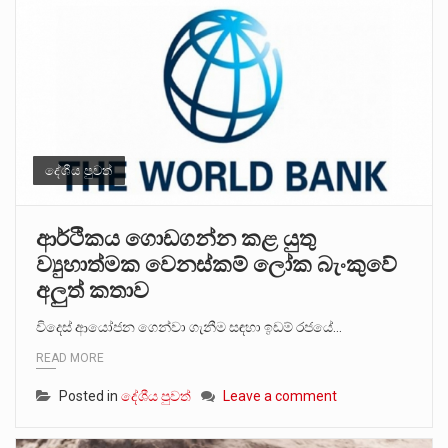
දේශීය පුවත්
ආර්ථිකය ගොඩගන්න කළ යුතු
ව්‍යුහාත්මක වෙනස්කම් ලෝක බැංකුවේ
අලුත් කතාව
විදෙස් ආයෝජන ගෙන්වා ගැනීම සඳහා ඉඩම් රජයේ…
READ MORE
Posted in
දේශීය පුවත්
Leave a comment