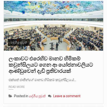
දේශීය පුවත්
ලංකාවට එරෙහිව මානව හිමිකම්
කවුන්සිලයට ගෙන ආ යෝජනාවලියට
ආණ්ඩුවෙන් දැඩි ප්‍රතිචාරයක්
එක්සත් ජාතීන්ගේ මානව හිමිකම් කවුන්සිලයේ…
READ MORE
Posted in
දේශීය පුවත්
Leave a comment