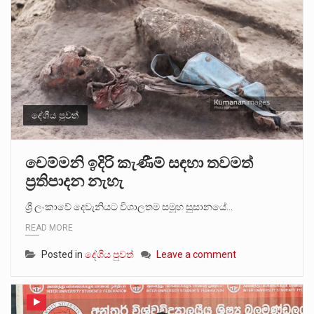
දේශීය පුවත්
චෙම්මනි ඉදිරි කැණීම් සඳහා තවමත්
ප්‍රතිපාදන නැහැ
ශ්‍රී ලංකාවේ දෙවැනියට විශාලතම සමූහ සුසානයේ…
READ MORE
Posted in
දේශීය පුවත්
Leave a comment