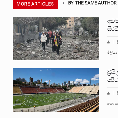
BY THE SAME AUTHOR
MORE ARTICLES
අවම
සිරව
මිලිය
බ්‍ර
පරි
කොරෝන