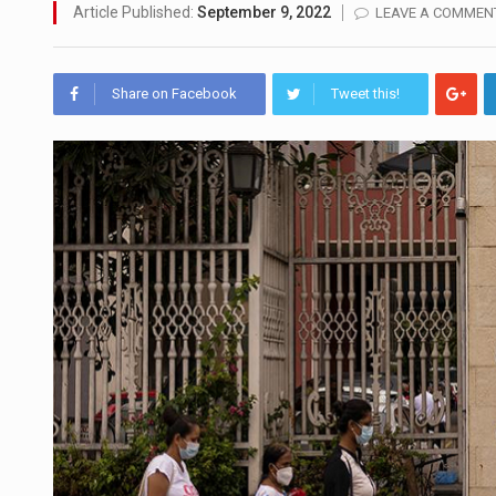
උපරිමාධිකරණ විනිශ්චයකාරවරු
Article Published:
September 9, 2022
LEAVE A COMMEN
බන්ධනාගාර රැදවියන් 1,021 දෙ
Share on Facebook
Tweet this!
මහර බන්ධනාගාරයේ අද ඇතිවූ ස
අගෝස්තු මස දෙවන ඉරිදා ලිට්
ලාල් කාන්ත ඇමතිවරයා අධිකරණ
2011 වසරේදී දේශපාලන හා මානව 
ගොවියන්ගේ ප්‍රශ්න, ධීවරයන්ගේ ප්