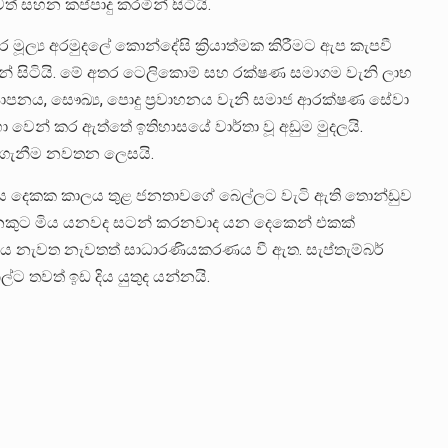
සහන කප්පාදු කරමින් සිටියි.
 මූල්‍ය අරමුදලේ කොන්දේසි ක්‍රියාත්මක කිරීමට ඇප කැපවී
කරමින් සිටියි. මේ අතර ටෙලිකොම් සහ රක්ෂණ සමාගම වැනි ලාභ
යාපනය, සෞඛ්‍ය, පොදු ප්‍රවාහනය වැනි සමාජ ආරක්ෂණ සේවා
හා වෙන් කර ඇත්තේ ඉතිහාසයේ වාර්තා වූ අඩුම මුදලයි.
ය ගැනීම නවතන ලෙසයි.
මාස දෙකක කාලය තුළ ජනතාවගේ බෙල්ලට වැටි ඇති තොන්ඩුව
ෙනෙකුට මිය යනවද සටන් කරනවාද යන දෙකෙන් එකක්
ලය නැවත නැවතත් සාධාරණියකරණය වී ඇත. සැප්තැම්බර්
ට තවත් ඉඩ දිය යුතුද යන්නයි.