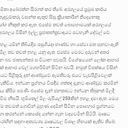
 දමිතා අබේරත්න සිරගත් කර තිබේ. අරගලයේ ප්‍රමුඛ කාර්ය
ඳවුම්කරු වසන්ත ඇතුළු සිසු ක්‍රියාකාරීන් තිදෙනෙකු
 නියෝග නිකුත් කර ඇත. එසේම තවත් බොහොමයක් අරගලයේ
ලය විසින් ඉල්ලූ ප්‍රජාතන්ත්‍රවාදයට පටහැනි දේවල් වේ.
ළ යමින් තිබියදීම පසුගියදා භාණ්ඩ හා සේවා මත පනවා ඇති
වා මිල තව තවත් ඉහළ යනු ඇත. එසේම මෙරට දරුවන් අතර
න බව ජාත්‍යන්තර සංවිධාන පවසයි. විශේෂයෙන් ලෝක ආහාර
හාර වේල් මගහරිමින් සිටින බවයි. නමුත් විපක්ෂය විසින්
 එයට පිළිතුරු දුන් ආණ්ඩුවේ ඇමතිවරු එයට වැඩපිළිවෙලක්
හැකිවිය. ඉන්ධන ප්‍රශ්නය විසඳීම ගත්තද දැනට ආණ්ඩුව කරමින්
 කිරීම පමණි. එසේම දැන් ජනතාවට ඉන්ධන තිබුනත් මිලදී
ම නිසයි. භූමිතෙල් මිල රුපියල් 253කින් ඉහළ දමා ඇත. මෙය
ේම තවමත් ගොවීන් මුහුණ දෙමින් සිටින පොහොර ප්‍රශ්නයට
ා කරන්නේ කෙසේද යන්න ගැන වදවෙමින් සිටියි. ඖෂධ
ෝගීන් සඳහා අත්‍යවශ්‍ය ඖෂධවල විශාල හිඟයක් ඇතිව තිබේ.