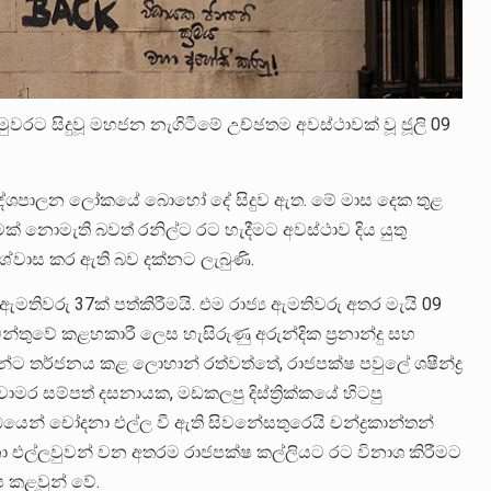
වරට සිදුවූ මහජන නැගිටීමේ උච්ඡතම අවස්ථාවක් වූ ජූලි 09
තුළ දේශපාලන ලෝකයේ බොහෝ දේ සිදුව ඇත. මේ මාස දෙක තුළ
ක් නොමැති බවත් රනිල්ට රට හැදීමට අවස්ථාව දිය යුතු
විශ්වාස කර ඇති බව දක්නට ලැබුණි.
‍ය ඇමතිවරු 37ක් පත්කිරීමයි. එම රාජ්‍ය ඇමතිවරු අතර මැයි 09
න්තුවේ කළහකාරී ලෙස හැසිරුණු අරුන්දික ප්‍රනාන්දු සහ
න්ට තර්ජනය කළ ලොහාන් රත්වත්තේ, රාජපක්ෂ පවුලේ ශෂීන්ද්‍ර
ාමර සම්පත් දසනායක, මඩකලපු දිස්ත්‍රික්කයේ හිටපු
්ධයෙන් චෝදනා එල්ල වී ඇති සිවනේසතුරෙයි චන්ද්‍රකාන්තන්
ෝදනා එල්ලවුවන් වන අතරම රාජපක්ෂ කල්ලියට රට විනාශ කිරීමට
ේප කළවුන් වේ.