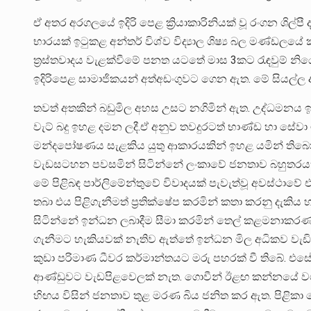
ඒ අතර අරගලයේ ඉදිරි පෙළ ක්‍රියාකාරිනියක් වූ රංගන ශිල්පී
භාරයක් ඉටුකළ අන්තර් විශ්ව විද්‍යාල ශිෂ්‍ය බල මණ්ඩලයේ කැ
ත්‍රස්තවාදය වැළක්වීමේ පනත යටතේ මාස 3කට රැඳවුම්
ඉදිරිපෙළ සාමාජිකයන් අත්අඩංගුවට ගෙන ඇත. මේ සියල්ල අරග
තවත් අතකින් බඩුමිල අහස උසට නගිමින් ඇත. උද්ධමනය ඉහ
වැට් බදු ඉහළ දමන ලදී.ඒ අනුව තවදුරටත් භාණ්ඩ හා සේ
මන්දපෝෂණය සැළකිය යුතු ආකාරයකින් ඉහළ යමින් තිබෙ
වැඩසටහන පවසමින් සිටින්නේ ලංකාවේ ජනතාව බහුතරයක් ආ
මේ පිළිබඳ පාර්ලිමේන්තුවේ විවාදයක් පැවැත්වූ අවස්ථාවේ
තබා එය පිළිගැනීමත් ප්‍රතික්ෂේප කරමින් කතා කරනු දැකිය 
සිටින්නේ ඉන්ධන ලබාදීම සීමා කරමින් තෙල් කළමනාකරණය
ගැනීමට හැකියවක් නැතිව ඇත්තේ ඉන්ධන මිල අධිකව වැඩිවී
කුඩා පරිමාණ ධීවර කර්මාන්තයට මරු පහරක් වී තිබේ. එස
ආණ්ඩුවට වැඩපිළවෙලක් නැත. ගොවීන් ඊළඟ කන්නයේ වග
හිඟය විසින් ජනතාව තුළ මරණ බිය ජනිත කර ඇත. පිළිකා ර