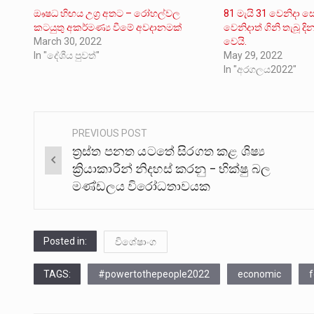
ඖෂධ හිඟය උග්‍ර අතට – රෝහල්වල
81 මැයි 31 වෙනිදා ස
කටයුතු අකර්මණ්‍ය වීමේ අවදානමක්
වෙනිදාත් ගිනි තැබූ 
March 30, 2022
වෙයි.
In "දේශීය පුවත්"
May 29, 2022
In "අරගලය2022"
PREVIOUS POST
Post
ත්‍රස්ත පනත යටතේ සිරගත කළ ශිෂ්‍ය
navigation
ක්‍රියාකාරීන් නිදහස් කරනු – භික්ෂු බල
මණ්ඩලය විරෝධතාවයක
Posted in:
විශේෂාංග
TAGS:
#powertothepeople2022
economic
f