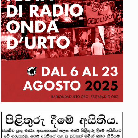
රීම සඳහා සකස් කර ඇති විසිදෙවන…
සැම්බර්…
. ඒ…
වක්…
 සිටින ලෙස තමාට දැනුම් දුන්…
ානන්දන් යාපනයේදී අතුරුදන්…
ු ප්‍රශ්නවලට තනි…