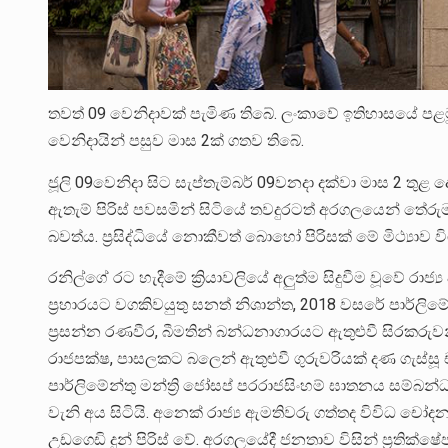
තවත් 09 වෙනිදාවක් පැමිණ තිබේ. ලංකාවේ ඉතිහාසයේ පළමු
වෙනිදායින් පසුව මාස 2ක් ගතව තිබේ.
ජූලි 09වෙනිදා සිට සැප්තැම්බර් 09වනදා දක්වා මාස 2 
ඇතැම් පිරිස් පවසමින් සිටියේ තවදුරටත් අරගලයෙන් තේරුම
බවත්ය. ප්‍රසිද්ධියේ නොකීවත් බොහෝ පිරිසක් මේ මිථ්‍යාව 
රනිල්ගේ රට හැදීමේ ක්‍රියාවලියේ අලුත්ම සිදුවීම වූවේ රාජ්
ප්‍රහාරයට වගකිවයුතු සනත් නිශාන්ත, 2018 වසරේ පාර්ලිමේ
ප්‍රසන්න රණවීර, බීමතින් බන්ධනාගාරයට ඇතුළුවී සිරකරුව
රාජපක්ෂ, පාසලකට බලෙන් ඇතුළුවී ගුරුවරියක් දණ ගැස්සූ ච
පාර්ලිමේන්තු මන්ත්‍රි ජෝසප් පරරාජසිංහම් ඝාතනය සම්බන
වැනි අය සිටියි. අනෙක් රාජ්‍ය ඇමතිවරු ගත්තද විවිධ ච
උඩගෙඩි දුන් පිරිස් වේ. අරගලයේදී ජනතාව විසින් ප්‍රතික්ෂ