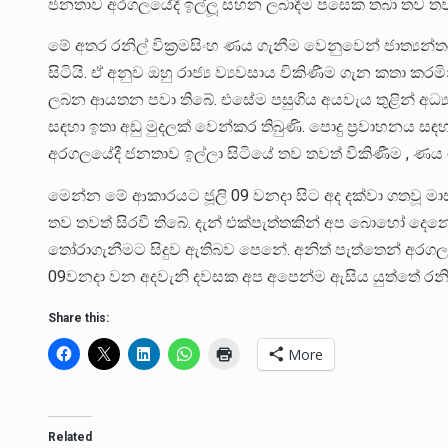
ජනතාව අරගලයේදී ඉල්ලූ සහන ලබාදීම පසෙක තබා තව තවත් 
මේ අතර රනිල් වික්‍රමසිංහ ණය ගැනීම වෙනුවෙන් ජාත්‍යන්තර
සිටියි. ඒ අනුව ඔහු රාජ්‍ය ව්‍යවසාය විකිණීම ගැන කතා 
ලබන ආයතන පවා තිබේ. එසේම පසුගිය අයවැය තුළින් අධ්‍
සඳහා ඉතා අඩු මුදලක් වෙන්කර තිබුණි. පොදු ප්‍රවාහනය සඳ
අරගලයේදී ජනතාව ඉල්ලා සිටියේ තව තවත් විකිණීම , ණ
මෙන්න මේ ආකාරයට ජූලි 09 වනදා සිට අද දක්වා ගතවූ 
තව තවත් සිරවී තිබේ. දැන් එක්පැත්තකින් අප බොහෝ ද
තෝරාගැනීමට සිදුව ඇතිබව පෙනේ. අනිත් පැත්තෙන් අරග
09වනදා වන අදවැනි දවසක අප අපෙන්ම ඇසිය යුත්තේ රනිල්
Share this:
More
Related