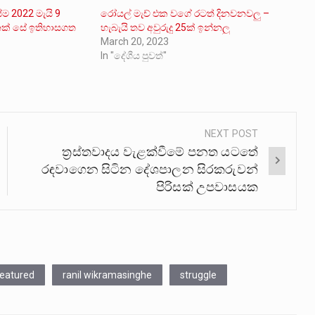
ේම 2022 මැයි 9
රෝයල් මැච් එක වගේ රටත් දිනවනවලු –
දිනක් සේ ඉතිහාසගත
හැබැයි තව අවුරුදු 25ක් ඉන්නලු
March 20, 2023
In "දේශීය පුවත්"
NEXT POST
ත්‍රස්තවාදය වැළක්වීමේ පනත යටතේ
රඳවාගෙන සිටින දේශපාලන සිරකරුවන්
පිරිසක් උපවාසයක
eatured
ranil wikramasinghe
struggle