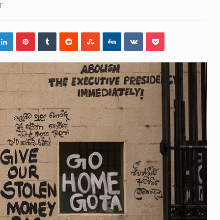
න්ගේ හා ඉන් පහළ විනිශ්චයකාරවරුන්ගේ විශ්‍රාම වයස දීර්ඝ කි
T
නෙකු ඉකුත් වසර පහක කාලය තුලදී (2020 ජනවාරි 01 සිට 2025 දෙ
ිද්ධියෙන් තුවාල ලැබූ බව කියන රැඳවියන් ගණන ඉහළ ගොස් තිබේ
 රූම් සූම් සංවාදය පැවැත්වෙන්නේ "කතා කරන මහ වැව" නම් නකතා
 විනිශ්චයකාරවරුන්ගේ විශ්‍රාම යෑමේ වයස සම්බන්ධයෙන් නිහඬව
හිමිකම් ක්‍රියාකාරීන් වන ලලිත්කුමාර් වීරරාජ් සහ කුගන් මුරුග
‍රශ්න, සෞඛය ප්‍රශ්න, වැටු ප්‍ර්ශ්න, රැකියා විරහිත ප්‍රශ්න මේ සියල