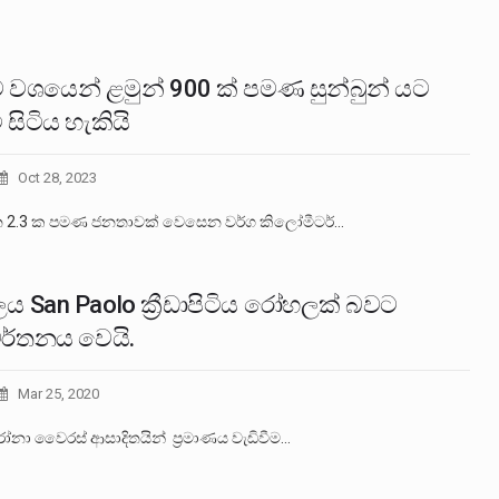
 වශයෙන් ළමුන් 900 ක් පමණ සුන්බුන් යට
ී සිටිය හැකියි
Oct 28, 2023
න 2.3 ක පමණ ජනතාවක් වෙසෙන වර්ග කිලෝමීටර්…
සීලය San Paolo ක්‍රීඩාපිටිය රෝහලක් බවට
වර්තනය වෙයි.
Mar 25, 2020
ා වෛරස් ආසාදිතයින් ප්‍රමාණය වැඩිවීම…