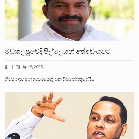
මඩකලපුවේදී පිල්ලෙයන් අත්අඩංගුවට
Apr 8, 2025
හිටපු රාජ්‍ය අමාත්‍යවරයෙකු වන සිවනේසතුරෙයි…