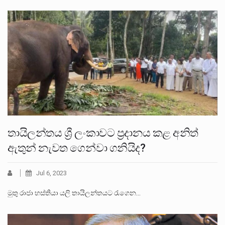
තායිලන්තය ශ්‍රී ලංකාවට ප්‍රදානය කළ අනිත්
ඇතුන් නැවත ගෙන්වා ගනියිද?
Jul 6, 2023
මුතු රාජා හස්තියා යලි තායිලන්තයට රැගෙන…