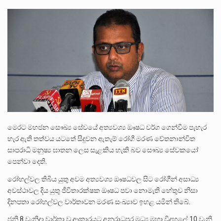
ලාල් කාන්ත ඇමතිවරයා අධිකරණ විනිශ්චයකාරවරුන්ගේ විශ්‍රාම යෑමේ වයස සම්බන්ධයෙන් නිහඬව සිටින ලෙස තමාට දැනුම් දුන්…
2011 වසරේදී දේශපාලන හා මානව හිමිකම් ක්‍රියාකාරීන් වන ලලිත්කුමාර් වීරරාජ් සහ කුගන් මුරුගානන්දන් යාපනයේදී අතුරුදන්…
ගොවියන්ගේ ප්‍රශ්න, ධීවරයන්ගේ ප්‍රශ්න, සෞඛය ප්‍රශ්න, වැටු ප්‍ර්ශ්න, රැකියා විරහිත ප්‍රශ්න මේ සියලු ප්‍රශ්නවලට තනි…
මෙරට මහජන සෞඛ්‍ය සේවයේ අත්‍යවශ්‍ය ඖෂධ වර්ග ගෙන්වීම පැහැර
හැර ඇති තත්වය යටතේ සිදුවන ඇතැම් රෝගී මරණ චේතනාන්විත
සාපරාධි මනුෂ්‍ය ඝාතන ලෙස සැළකිය හැකි බව සෞඛ්‍ය සේවකයෝ
පෙන්වා දෙති.
රෝහල්වල තිබිය යුතු අවම අත්‍යවශ්‍ය ඖෂධවල සිට රෝගීන් අසාධ්‍ය
අවස්ථාවල දිය යුතු ජීවිතාරක්ෂක ඖෂධ පවා නොමැති හේතුව නිසා
දිනපතා රෝහල්වල වාර්තාවන මරණ සංඛ්‍යාව ඉහළ යමින් තිබේ.
ජූනි 8 වැනිදා වාර්තා වූ ආකාරයට අනුරාධපුර මධ්‍ය මහා විදුහලේ 10 වැනි