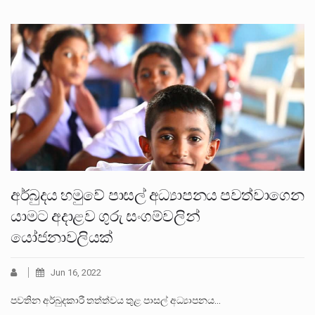
අර්බුදය හමුවේ පාසල් අධ්‍යාපනය පවත්වාගෙන
යාමට අදාළව ගුරු සංගම්වලින්
යෝජනාවලියක්
Jun 16, 2022
පවතින අර්බුදකාරී තත්ත්වය තුළ පාසල් අධ්‍යාපනය…