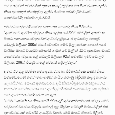
මාධ්‍ය හමුවක් පවත්වමින් ප්‍රකාශ කළේ ප්‍රමුඛතා මත පියවර නොගැනීම
නිසා අනෙකුත් ක්ෂේත්‍රවල ඇතිව තිබෙන කඩාවැටීම ඖෂධ
ගෙන්වීමේදීද දක්නට ඇති බවයි.
එම මාධ්‍ය හමුවේදී වෛද්‍ය දසනායක මෙසේද කියා සිටියේය.
“අපේ රටේ ආර්ථික අර්බුදය නිසා ලෝකයේ විවිධ රටවලින් අත්‍යවශ්‍ය
ඖෂධ ආනයනය වෙනුවෙන් ආධාර ලැබුණා. ඒ ආධාරවල එකතුව
ඩොලර් මිලියන 300ක් විතර වෙනවා. මෙම මුදල සාමාන්‍යයෙන් අපේ
වාර්ෂික ඖෂධ වියදමට සමානයි. නමුත් මේ මුදලින් රටට අත්‍යවශ්‍ය ඖෂධ
ගෙන්වන්න වැය කළේ ඩොලර් මිලියන 92ක් පමණයි. ඉතිරි ඩොලර්
මිලියන 208ක් වියදම් කළේ වෙනත් දේවල්වලට.”
දැනට රට තුළ පවතින මෙම අත්‍යාවශ්‍ය හා ජීවිතාරක්ෂක ඖෂධ හිගය
සම්බන්ධයෙන් තමන් මාස ගණනක සිට කරුණු ඉදිරිපත් කළ ද සෞඛ්‍ය
බලධාරීන් හා සෞඛ්‍ය අමාත්‍යවරයා දැඩි නිහඩ පිළිවෙතක් අනුගමනය
කරන බව සමස්ත ලංකා වෛද්‍ය නිලධාරීන්ගේ සංගමයේ ප්‍රධාන ලේකම්
වෛද්‍ය ජයන්ත බණ්ඩාර පවසා ඇත.
“මෙම ඖෂධ හිඟය නිසා රෝගී ජීවිත දැඩි අවදානමකට ලක්වෙලා. මෙම
දරුවාගේ මරණය ‌රටපු‌රා රෝහල් තුළ සිදුවන මෙවැනි මරණ වලින් එක්
අනාවරණයක් පමණයි. ආණ්ඩුව වහාම මෙම ‌ඖෂධ හිඟයට පිළියම්