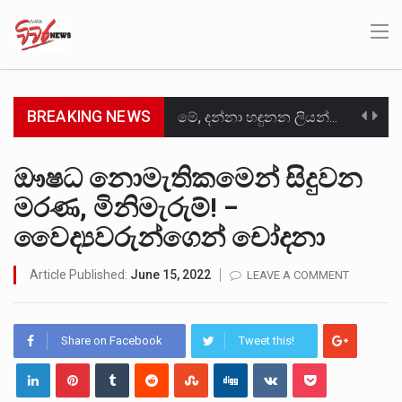
BREAKING NEWS
මේ, දන්නා හඳුනන ලියන්නකුගේ නන්නාඳුනන අඩවියක සැරිසරා ලද ආස්වාදනීය මොහොතක සිංහාවලෝකනයකි .කෙටි කවියක දිගු බර…
වත්මන් ආණ්ඩුවේ ප්‍රධාන පාර්ශවකරුවා වන ජනතා විමුක්ති පෙරමුණේ කාලයක පටන් තිබුණු ප්‍රධාන සටන් පාඨයක් වූවේ…
ඖෂධ නොමැතිකමෙන් සිදුවන
මරණ, මිනිමැරුම්! –
සංවිධානාත්මක අපරාධකරුවකු වන ලොකු පැටිගේ ප්‍රධාන වෙඩික්කරු බවට සැක කරන ගිං ගඟේ ගිල්වා මරා දමා…
වෛද්‍යවරුන්ගෙන් චෝදනා
උපරිමාධිකරණ විනිශ්චයකාරවරුන්ගේ හා ඉන් පහළ විනිශ්චයකාරවරුන්ගේ විශ්‍රාම වයස දීර්ඝ කිරීම සඳහා සකස් කර ඇති විසිදෙවන…
Article Published:
June 15, 2022
LEAVE A COMMENT
බන්ධනාගාර රැදවියන් 1,021 දෙනෙකු ඉකුත් වසර පහක කාලය තුලදී (2020 ජනවාරි 01 සිට 2025 දෙසැම්බර්…
මහර බන්ධනාගාරයේ අද ඇතිවූ සිද්ධියෙන් තුවාල ලැබූ බව කියන රැඳවියන් ගණන ඉහළ ගොස් තිබේ. ඒ…
Share on Facebook
Tweet this!
අගෝස්තු මස දෙවන ඉරිදා ලිට් රූම් සූම් සංවාදය පැවැත්වෙන්නේ "කතා කරන මහ වැව" නම් නකතාවක්…