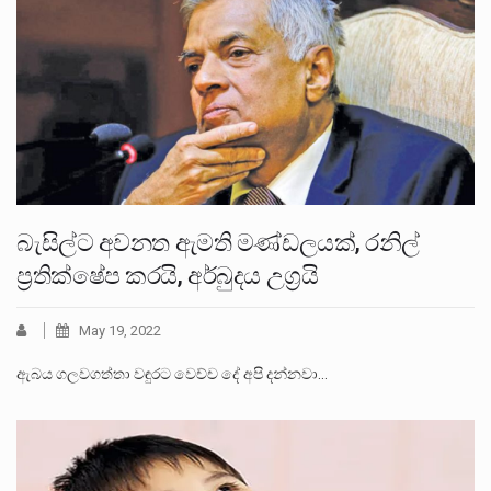
බැසිල්ට අවනත ඇමති මණ්ඩලයක්, රනිල්
ප්‍රතික්ෂේප කරයි, අර්බුදය උග්‍රයි
May 19, 2022
ඇබය ගලවගත්තා වඳුරට වෙච්ච දේ අපි දන්නවා…