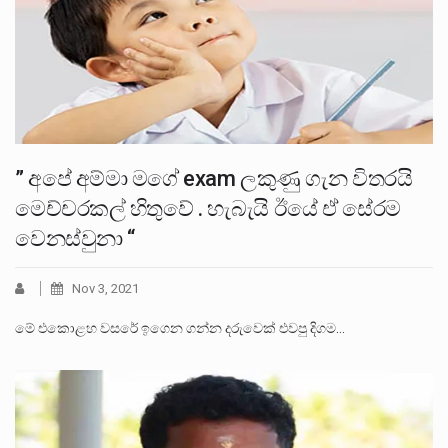
” අපේ අම්මා ⁣මගේ exam ලකුණු ගැන විතරයි
මෙච්චරකල් හිතුවේ . හැබැයි ඊයේ ඒ සේරම
වෙනස්වුනා “
Nov 3, 2021
මේ එකොළහ වසරේ ඉගෙන ගන්න දරුවෙක් එවපු දිගම…