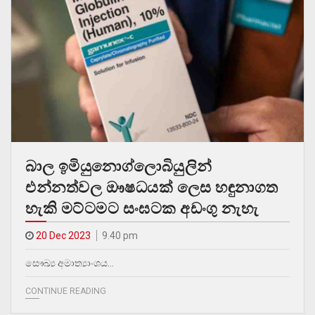
බාල ඉමියුනොග්ලොබියුලින්
එන්නත්වල ඖෂධයක් ලෙස හඳුනාගත
හැකි මට්ටමට සංඝටක අඩංගු නැහැ
20 Dec 2023
9.40 pm
සෞඛ්‍ය අමාත්‍යාංශය…
CONTINUE READING