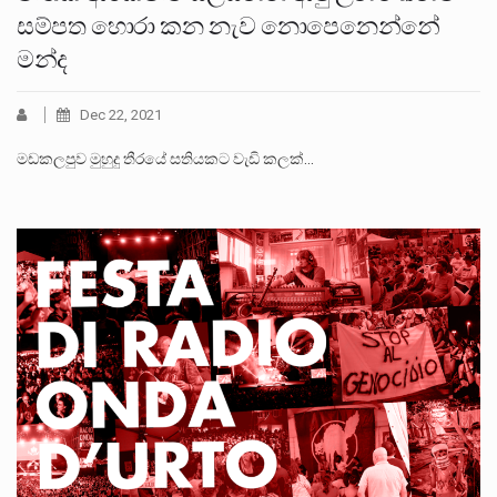
සම්පත හොරා කන නැව නොපෙනෙන්නේ
මන්ද
Dec 22, 2021
මඩකලපුව මුහුදු තීරයේ සතියකට වැඩි කලක්…