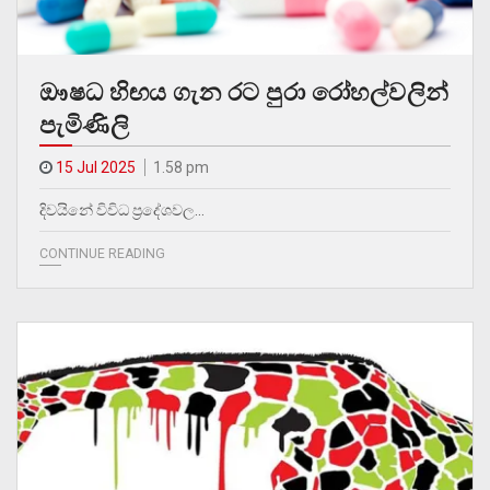
ඖෂධ හිඟය ගැන රට පුරා රෝහල්වලින්
පැමිණිලි
15 Jul 2025
1.58 pm
දිවයිනේ විවිධ ප්‍රදේශවල…
CONTINUE READING