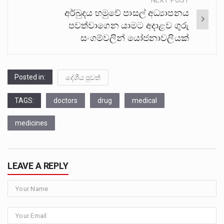
NEXT POST
අර්බුදය හමුවේ පාසල් අධ්‍යාපනය
පවත්වාගෙන යාමට අදාළව ගුරු
සංගම්වලින් යෝජනාවලියක්
Posted in:
දේශීය පුවත්
TAGS:
doctors
drug
medical
medicines
LEAVE A REPLY