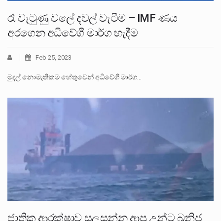
රෑ වැටුණු වලේ දවල් වැටීම – IMF ණය
අරගෙන අධිවේගී මාර්ග හැදීම
Feb 25, 2023
මුදල් නොමැතිකම හේතුවෙන් අධිවේගී මාර්ග…
ජාතික ආරක්ෂාව සලසන්න ආපු උන්ට ඛනිජ