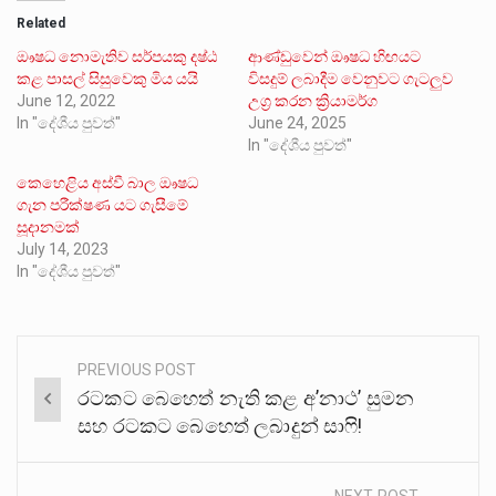
Related
ඖෂධ නොමැතිව සර්පයකු දෂ්ඨ
ආණ්ඩුවෙන් ඖෂධ හිඟයට
කළ පාසල් සිසුවෙකු මිය යයි
විසදුම් ලබාදීම වෙනුවට ගැටලුව
June 12, 2022
උග්‍ර කරන ක්‍රියාමර්ග
In "දේශීය පුවත්"
June 24, 2025
In "දේශීය පුවත්"
කෙහෙළිය අස්වී බාල ඖෂධ
ගැන පරීක්ෂණ යට ගැසීමේ
සූදානමක්
July 14, 2023
In "දේශීය පුවත්"
PREVIOUS POST
Post
රටකට බෙහෙත් නැති කළ අ’නාථ’ සුමන
navigation
සහ රටකට බෙහෙත් ලබාදුන් සාෆි!