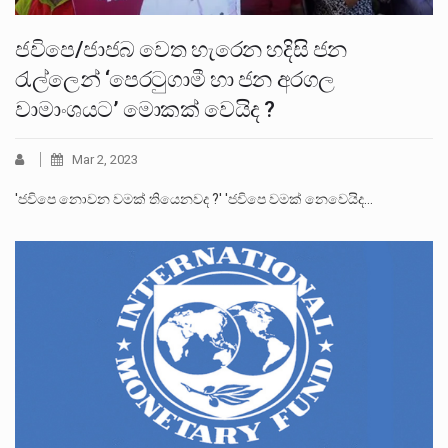
ජවිපෙ/ජාජබ වෙත හැරෙන හදිසි ජන
රැල්ලෙන් ‘පෙරටුගාමී හා ජන අරගල
වාමාංශයට’ මොකක් වෙයිද ?
Mar 2, 2023
'ජවිපෙ නොවන වමක් තියෙනවද ?' 'ජවිපෙ වමක් නෙවෙයිද…