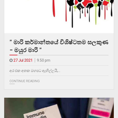
” මාරි කර්මාන්තයේ විශිෂ්ටතම සලකුණ
– මයුර මාරි ”
27 Jul 2021
9.50 pm
අර එක අතක මහපට ඇඟිල්ලයි,…
CONTINUE READING