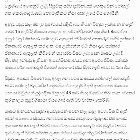
ශ්‍රේණියේ ඉගෙනුම ලැබූ සිසුවකු සර්ප දස්ටනයක් හේතුවෙන් රෝහල්
ගත කෙරුණද ඖෂධ නොමැතිකම නිසා අකාලයේ මිය ගොසිනි.
අනුරාධපුර කලත්තෑව ප්‍රදේශයේ පදිංචි බව කියන විනුක ලක්ෂාන් නමැති
මෙම 15 හැවිරිදි ශිෂ්‍යයා පොළඟකු දෂ්ට කිරීමෙන් පසු ගිය 08වෙනිදා
අනුරාධපුර ශික්ෂණ රෝහලට ඇතුළත් කිරීමෙන් අනතුරුව හදිසි ප්‍රතිකාර
ඒකකයට ඇතුළත් කර ඇත. විෂ උත්සන්න වීම නිසා දැඩි සත්කාර
ඒකකයට ඇතුළත් කිරීමෙන් පසු සර්ප විෂට ලබාදෙන ඖෂධ ලබාදී
තිබුණද ඉන්පසු ඇතිවන ආසාත්මිකතාවයට අත්‍යඅවශ්‍ය ජීවිතාරක්ෂක
ඖෂධ වර්ග නොමැති වීමෙන් මෙම මරණය සිදුව ඇති බවට වාර්තා විය.
සිසුවා අසාධ්‍ය වීමෙන් පසු අදාළ අත්‍යවශ්‍ය ඖෂධය රෝහලේ නොමැති
බවට රෝහල් බලධාරීන් දෙමාපියන්ට දැනුම් දී අති අතර මෙම ඖෂධය
සොයා මවුපියන් පුද්ගලික ‌ඔසුහල් 48 කට ගියද ඖෂධය තිබි නැත. ඒ අතර
තුර කාලය තුළදී ශිෂ්‍යයා මියගොස් ඇති බව වාර්තා කෙරිණි.
ඖෂධ ආනයනය සඳහා අයවැයෙන් වෙන් කළ මුදල් අවභාවිත වී ඇති
බවත් සෞඛ්‍ය සේවයට අත්‍යවශ්‍ය ඖෂධ වෙනුවට රූපලාවණ්‍ය ඖෂධ
ආනයනය කර ඇති බවත් වානේ ආනයනය කළේද එම මුදලින් බවට
ආරංචි ඇති බවත් සමස්ත ලංකා රජයේ වෛද්‍ය නිලධාරින්ගේ සංගමය
චෝදනා කර තිබේ. එම සංගමයේ වෛද්‍ය ගිෂාන්ත දසනායක පසුගියදා