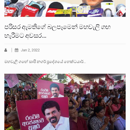
පරිසර ඇමතිගේ බලපෑමෙන් මහවැලි ගඟ
හැරීමට අවසර…
Jan 2, 2022
මහවැලි ගඟේ සාපි නගර් ප්‍රදේශයේ හෙක්ටයාර්…