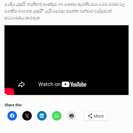
යෙදිය යුතුයි. නැතිනම් ආණ්ඩුව හා ‌සෞඛ්‍ය ඇමතිවරයා මෙම මරණ වල
වගකීම බාර ගත යුතුයි” යැයි වෛද්‍ය ජයන්ත බන්ඩාර වැඩිදුරටත්
අවධාරණය කර ඇත.
Share this:
More