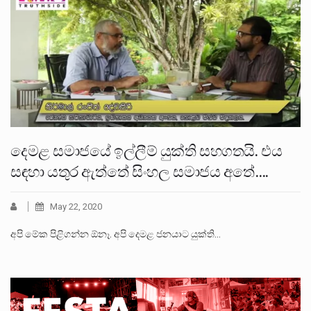
දෙමළ සමාජයේ ඉල්ලීම් යුක්ති සහගතයි. එය
සඳහා යතුර ඇත්තේ සිංහල සමාජය අතේ….
May 22, 2020
අපි මේක පිළිගන්න ඕනෑ. අපි දෙමළ ජනයාට යුක්ති…