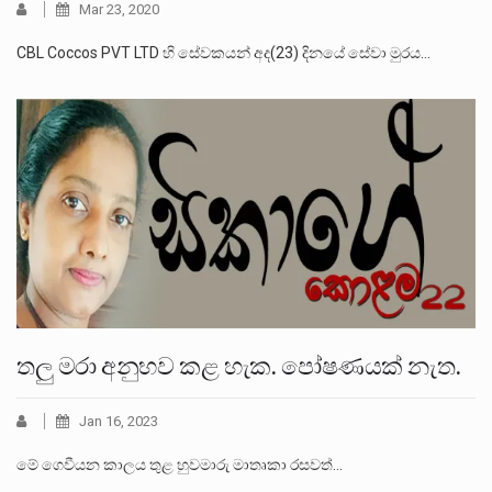
Mar 23, 2020
CBL Coccos PVT LTD හි සේවකයන් අද(23) දිනයේ සේවා මුරය…
තලු මරා අනුභව කළ හැක. පෝෂණයක් නැත.
Jan 16, 2023
මේ ගෙවීයන කාලය තුළ හුවමාරු මාතෘකා රසවත්‍…