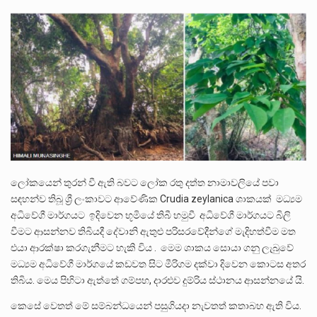
ලාල් කාන්ත ඇමතිවරයා අධිකරණ විනිශ්චයකාරවරුන්ගේ විශ්‍රාම යෑමේ වයස සම්බන්ධයෙන් නිහඬව සිටින ලෙස තමාට දැනුම් දුන්…
2011 වසරේදී දේශපාලන හා මානව හිමිකම් ක්‍රියාකාරීන් වන ලලිත්කුමාර් වීරරාජ් සහ කුගන් මුරුගානන්දන් යාපනයේදී අතුරුදන්…
ගොවියන්ගේ ප්‍රශ්න, ධීවරයන්ගේ ප්‍රශ්න, සෞඛය ප්‍රශ්න, වැටු ප්‍ර්ශ්න, රැකියා විරහිත ප්‍රශ්න මේ සියලු ප්‍රශ්නවලට තනි…
ලෝකයෙන් තුරන් වී ඇති බවට ලෝක රතු දත්ත නාමාවලියේ පවා
සඳහන්ව තිබූ ශ්‍රී ලංකාවට ආවේණික Crudia zeylanica ශාකයක් මධ්‍යම
අධිවේගී මාර්ගයට ඉදිවෙන භූමියේ තිබී හමුවී අධිවේගී මාර්ගයට බිලි
වීමට ආසන්නව තිබියදී දේවානි ඇතුළු පරිසරවේදීන්ගේ මැදිහත්වීම මත
එයා ආරක්ෂා කරගැනීමට හැකි විය . මෙම ශාකය සොයා ගනු ලැබුවේ
මධ්‍යම අධිවේගී මාර්ගයේ කඩවත සිට මීරිගම දක්වා දිවෙන කොටස අතර
තිබිය. මෙය පිහිටා ඇත්තේ ගම්පහ, දාරළුව දුම්රිය ස්ථානය ආසන්නයේ යි.
කෙසේ වෙතත් මේ සම්බන්ධයෙන් පසුගියදා නැවතත් කතාබහ ඇති විය.