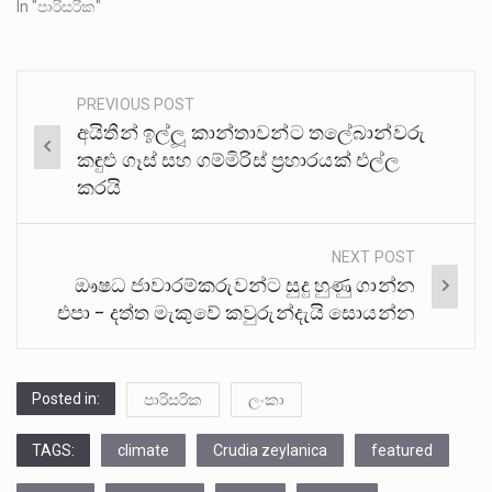
In "පාරිසරික"
PREVIOUS POST
Post
අයිතීන් ඉල්ලූ කාන්තාවන්ට තලේබාන්වරු
navigation
කඳුළු ගෑස් සහ ගම්මිරිස් ප්‍රහාරයක් එල්ල
කරයි
NEXT POST
ඖෂධ ජාවාරම්කරුවන්ට සුදු හුණු ගාන්න
එපා – දත්ත මැකුවේ කවුරුන්දැයි සොයන්න
Posted in:
පාරිසරික
ලංකා
TAGS:
climate
Crudia zeylanica
featured