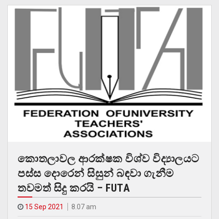
කොතලාවල ආරක්ෂක විශ්ව විද්‍යාලයට
පස්ස දොරෙන් සිසුන් බඳවා ගැනීම
තවමත් සිදු කරයි – FUTA
15 Sep 2021
8.07 am