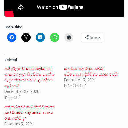
Share this:
More
Related
අති දුර්ලභ Crudia zeylanica
කෲඩියා සිලනිකා බේරා
ශාකය ගලවා සිටුවීමේ වගකීම
අධිවේගය ඉදිකිරීමට එකඟ වෙයි
මැල්වත්ත සමාගමට ලබාදීමට
February 17, 2021
සැරසෙයි
In "පාරිසරික"
December 22, 2020
In "ලංකා"
අක්කර දහස් ගණනින් වනසන
වුන් Crudia zeylanica ශාකය
රැක ගනීවි ද?
February 7, 2021