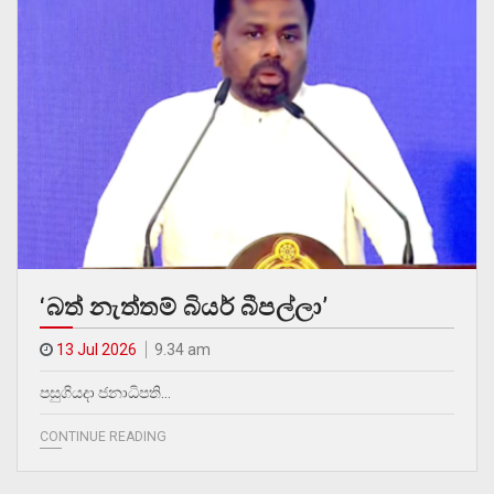
‘බත් නැත්තම් බියර් බීපල්ලා’
13 Jul 2026
9.34 am
පසුගියදා ජනාධිපති…
CONTINUE READING