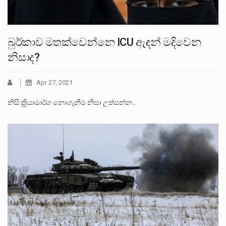
බුර්කාව මතක්වෙන්නෙ ICU ඇඳන් මදිවෙන
නිසාද?
Apr 27, 2021
නිසි ක්‍රියාමාර්ග නොගැනීම නිසා උත්සන්න…