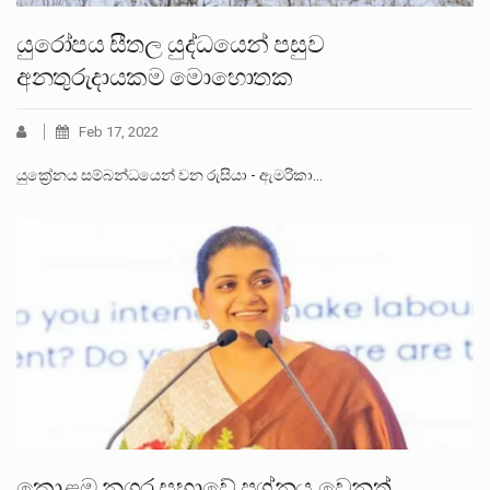
යුරෝපය සීතල යුද්ධයෙන් පසුව
අනතුරුදායකම මොහොතක
Feb 17, 2022
යුක්‍රේනය සම්බන්ධයෙන් වන රුසියා - ඇමරිකා…
කොළඹ නගර සභාවේ ප්‍රශ්නය වෙනත්