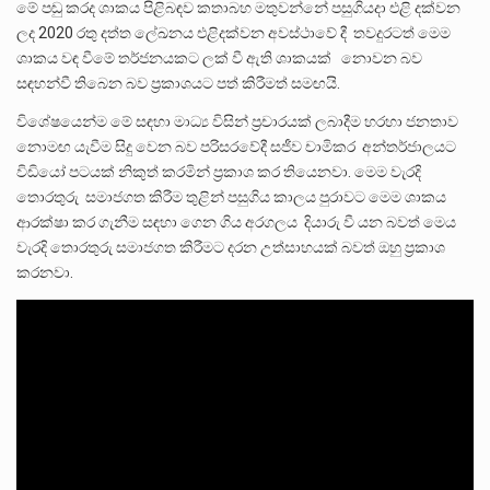
මේ පඬු කරද ශාකය පිළිබඳව කතාබහ මතුවන්නේ පසුගියදා එළි දක්වන
ලද 2020 රතු දත්ත ලේඛනය එළිදක්වන අවස්ථාවේ දී තවදුරටත් මෙම
ශාකය වඳ වීමේ තර්ජනයකට ලක් වී ඇති ශාකයක් නොවන බව
සඳහන්වී තිබෙන බව ප්‍රකාශයට පත් කිරීමත් සමඟයි.
විශේෂයෙන්ම මේ සඳහා මාධ්‍ය විසින් ප්‍රචාරයක් ලබාදීම හරහා ජනතාව
නොමඟ යැවීම සිදු වෙන බව පරිසරවේදී සජීව චාමිකර අන්තර්ජාලයට
විඩියෝ පටයක් නිකුත් කරමින් ප්‍රකාශ කර තියෙනවා. මෙම වැරදි
තොරතුරු සමාජගත කිරීම තුළින් පසුගිය කාලය පුරාවට මෙම ශාකය
ආරක්ෂා කර ගැනීම සඳහා ගෙන ගිය අරගලය දියාරු වී යන බවත් මෙය
වැරදි තොරතුරු සමාජගත කිරීමට දරන උත්සාහයක් බවත් ඔහු ප්‍රකාශ
කරනවා.