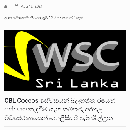
Aug 12, 2021
ලාෆ් සමාගමේ කිලෝග්‍රෑම් 12.5 ක ගෘහස්ථ ගෑස්…
CBL Coccos සේවකයන් බලහත්කාරයෙන්
සේවයට කැඳවීම ගැන කම්කරු අරගල
මධ්‍යස්ථානයෙන් පොලීසියට පැමිණිල්ලක