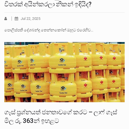
විතරක් අයින්කරලා නිකන් ඉඳියිද?
Jul 22, 2025
පොලිස්පති දේශබන්දු තෙන්නකෝන් ඔහුට එරෙහිව…
ගෑස් ප්‍රශ්නයත් ජනතාවගේ කරට – ලාෆ් ගෑස්
මිල රු. 363න් ඉහළට