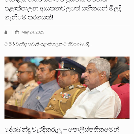
පළාත්පාලන ආයතනවලටත් සභිකයන් මිලදී
ගැනීමේ තරගයක්!
May 24, 2025
මැයි 6 වැනිදා පැවැති පළාත්පාලන මැතිවරණයේදී…
දේශබන්දු වැරදිකරුලු – පොලිස්පතිකමෙන්