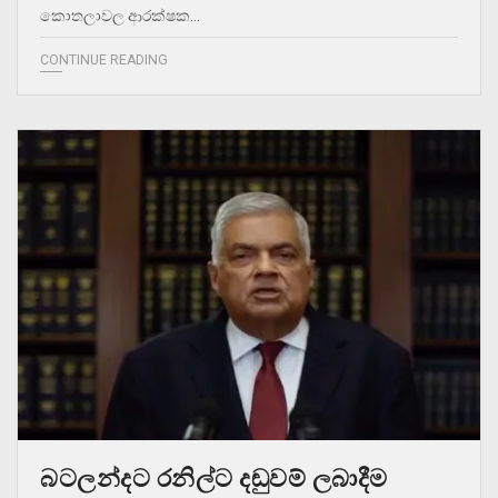
කොතලාවල ආරක්ෂක…
CONTINUE READING
බටලන්දට රනිල්ට දඬුවම් ලබාදීම