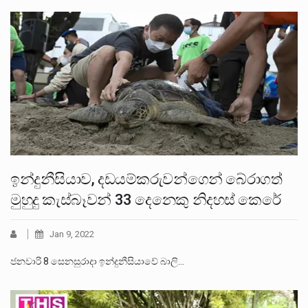
ඉන්දුනීසියාව, දඩයම්කරුවන්ගෙන් බේරාගත්
මුහුදු කැස්බෑවන් 33 දෙනෙකු නිදහස් කෙරේ
Jan 9, 2022
ජනවාරි 8 සෙනසුරාදා ඉන්දුනීසියාවේ බාලි…