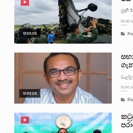
ජුනි 
READ 
VIDEOS
Po
සභා
ගැන
වැල්ල
READ 
VIDEOS
Po
කටු
පරා