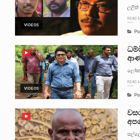
ලලිත්
READ 
VIDEOS
Po
ධම්
ආණ්
ලෝක 
READ 
VIDEOS
Po
වසර
අප
පල්ල