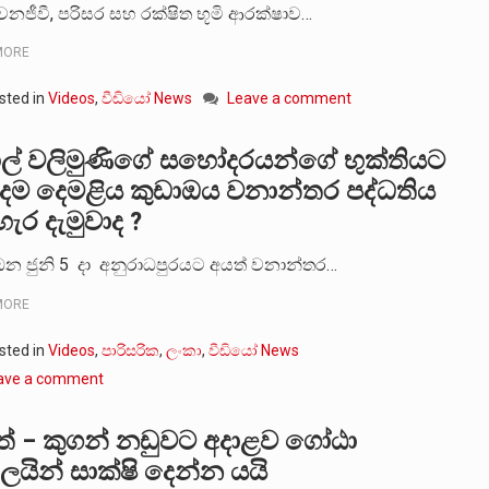
නජීවී, පරිසර සහ රක්ෂිත භූමි ආරක්ෂාව…
MORE
sted in
Videos
,
වීඩියෝ News
Leave a comment
ල් වලිමුණිගේ සහෝදරයන්ගේ භුක්තියට
දම දෙමළිය කුඩාඔය වනාන්තර පද්ධතිය
ැර දැමුවාද ?
න ජුනි 5 දා අනුරාධපුරයට අයත් වනාන්තර…
MORE
sted in
Videos
,
පාරිසරික
,
ලංකා
,
වීඩියෝ News
ave a comment
ත් – කුගන් නඩුවට අදාළව ගෝඨා
ලයින් සාක්ෂි දෙන්න යයි