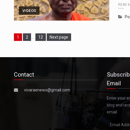
READ 
VIDEOS
Po
Page
Page
Page
1
2
…
12
Next page
Contact
Subscrib
Email
vivaraenews@gmail.com
Enter your e
blog and rec
email.
Email
Address