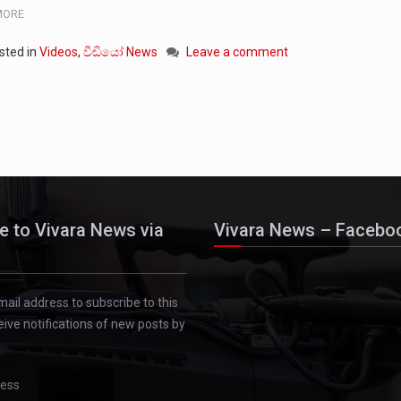
MORE
sted in
Videos
,
වීඩියෝ News
Leave a comment
e to Vivara News via
Vivara News – Facebo
mail address to subscribe to this
eive notifications of new posts by