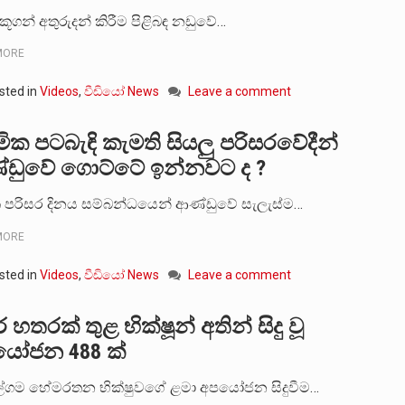
 කූගන් අතුරුදන් කිරීම පිළිබඳ නඩුවේ…
MORE
sted in
Videos
,
වීඩියෝ News
Leave a comment
මික පටබැඳි කැමති සියලු පරිසරවේදීන්
ඩුවේ ගොට්ටේ ඉන්නවට ද ?
පරිසර දිනය සම්බන්ධයෙන් ආණ්ඩුවේ සැලැස්ම…
MORE
sted in
Videos
,
වීඩියෝ News
Leave a comment
 හතරක් තුළ භික්ෂූන් අතින් සිදු වූ
යෝජන 488 ක්
ේගම හේමරතන භික්ෂුවගේ ළමා අපයෝජන සිදුවීම…