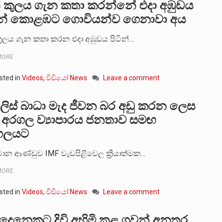
් කුලය ගැන කතා කරන්නේ එදා අඹුඩය
මිකම් ක්‍රියාකාරීන් වන ලලිත්කුමාර් වීරරාජ් සහ කුගන් මුරුගාන
ින් කොළඹට ගොවියන්ව ගෙනාවා අය
කුලය ගැන කතා කරන එදා අඹුඩය පිටින්…
ශ්න, සෞඛය ප්‍රශ්න, වැටු ප්‍ර්ශ්න, රැකියා විරහිත ප්‍රශ්න මේ සියලු 
MORE
sted in
Videos
,
වීඩියෝ News
Leave a comment
ිස් බාධා මැද ජීවන බර අඩු කරන ලෙස
අරගල ව්‍යාපාරය ජනතාව සමඟ
ගලයට
ාන ආණ්ඩුව IMF වැඩපිළිවෙල ක්‍රියාත්මක…
MORE
sted in
Videos
,
වීඩියෝ News
Leave a comment
 දෙනෙකුට දිවි අහිමි කළ ගුවන් අනතුර