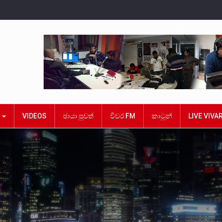
ක
VIDEOS
ඡායා පුවත්
විවර FM
කාටූන්
LIVE VIVA