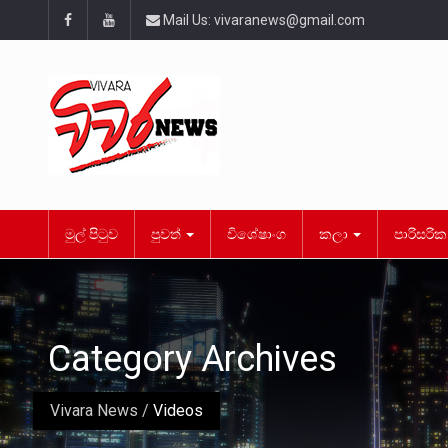
Mail Us:
vivaranews@gmail.com
මුල් පිටුව
පුවත්
විශේෂාංග
කලා
පාරිසරි
Category Archives
Vivara News
/
Videos