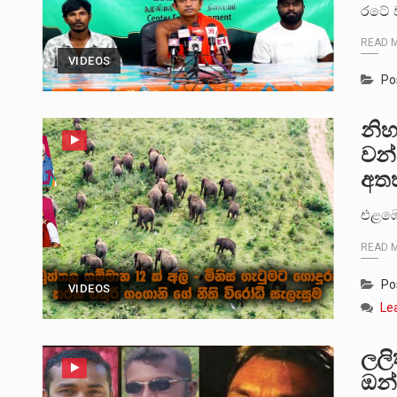
රටේ ව
READ 
VIDEOS
Po
නිහ
වන්
අතහ
එළඹෙ
READ 
Po
VIDEOS
Le
ලලි
ඔන්