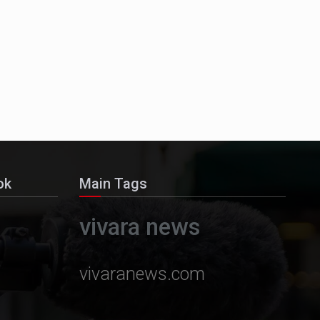
ok
Main Tags
vivara news
vivaranews.com