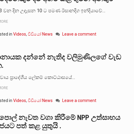
13 වන දින උදෑසන 10 ට පමණ ඊසානදිග ඉන්දියාවේ…
MORE
sted in
Videos
,
වීඩියෝ News
Leave a comment
නායක දන්නේ නැතිද වලිමුණිලගේ වැඩ
.
වාය ප්‍රාදේශීය ලේකම් කොට්ඨාසයේ…
MORE
sted in
Videos
,
වීඩියෝ News
Leave a comment
පොල් නැවත වගා කිරීමේ NPP උත්සාහය
ජයට පත් කළ යුතුයි .