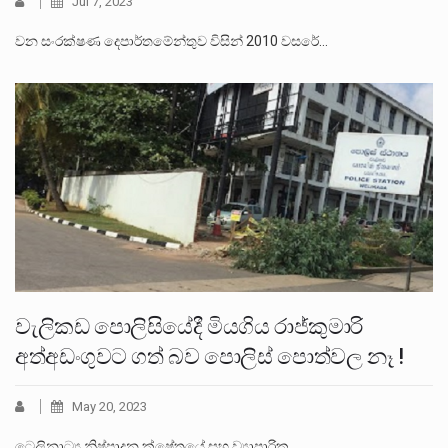
Jul 7, 2023
වන සංරක්ෂණ දෙපාර්තමේන්තුව විසින් 2010 වසරේ…
වැලිකඩ පොලිසියේදී මියගිය රාජ්කුමාරි
අත්අඩංගුවට ගත් බව පොලිස් පොත්වල නෑ !
May 20, 2023
ටෙලිනාට්‍ය නිෂ්පාදන ක්ෂේත්‍රයේ සහ ව්‍යාපාරික…