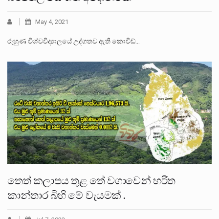
May 4, 2021
රුහුණ විශ්වවිද්‍යාලයේ උද්ගතව ඇති කොවිඩ්…
තෙත් කලාපය තුළ තේ වගාවෙන් හරිත
කාන්තාර බිහි මේ වැයමක් .