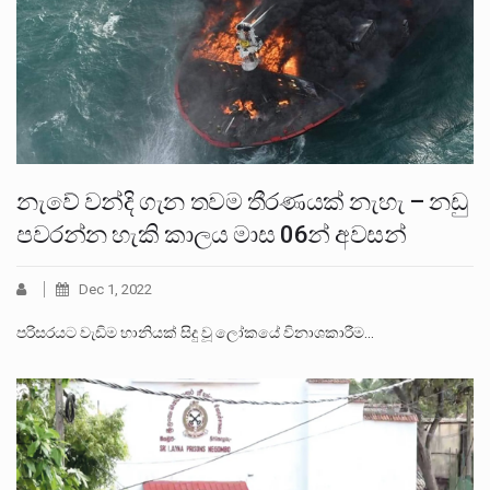
නැවේ වන්දි ගැන තවම තීරණයක් නැහැ – නඩු
පවරන්න හැකි කාලය මාස 06න් අවසන්
Dec 1, 2022
පරිසරයට වැඩිම හානියක් සිදු වූ ලෝකයේ විනාශකාරීම…