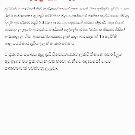
අටමස්ථානාධිපති හිමි ගණිකාවකගේ ප්‍රකාශයක් මත අත්අඩංගුවට ගෙන
රඳවා තබාගෙන ඇතැයි සර්වජන බලය පක්ෂයේ ජාතික සංවිධායක හිටපු
දිලුම් අමුණුගම මැයි 20 වන දා මාධ්‍ය හමුවකදී පවසා තිබුණි. ඔහු එසේ
පවසනු ලැබුවේ අටමස්ථානාධිපති පල්ලේගම හේමරතත භික්‍ෂුව විසින්
බරපතළ ලිංගික අපයෝජනයකට ලක් කළ බව සඳහන් 15 හැවිරිදි
බාලවයස්කාර දැරිය ඉලක්ක කර ගෙනය.
ඒ ප්‍රකාශය සමාජය තුළ දැඩි විවේචනයකට ලක්වී තිබෙන අතර දිලුම්
අමුණුගම එම ප්‍රකාශය නැවත හරවා ගැනීමට අද දවසේදී මාධ්‍ය
සාකච්ඡාවක් පවත්වනු ලැබූවා.