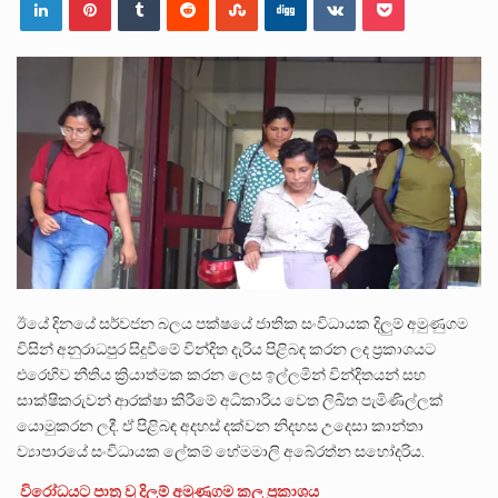
පසුගිය මැයි මස 31 දිනෙන් අවසන් වූ වසර තුළ ලොව පුරා විවිධ තනතුරු නාම වලින්…
මේ, දන්නා හඳුනන ලියන්නකුගේ නන්නාඳුනන අඩවියක සැරිසරා ලද ආස්වාදනීය මොහොතක සිංහාවලෝකනයකි .කෙටි කවියක දිගු බර…
වත්මන් ආණ්ඩුවේ ප්‍රධාන පාර්ශවකරුවා වන ජනතා විමුක්ති පෙරමුණේ කාලයක පටන් තිබුණු ප්‍රධාන සටන් පාඨයක් වූවේ…
ඊයේ දිනයේ සර්වජන බලය පක්ෂයේ ජාතික සංවිධායක දිලුම් අමුණුගම
විසින් අනුරාධපුර සිදුවීමේ වින්දිත දැරිය පිළිබඳ කරන ලද ප්‍රකාශයට
එරෙහිව නීතිය ක්‍රියාත්මක කරන ලෙස ඉල්ලමින් වින්දිතයන් සහ
සාක්ෂිකරුවන් ආරක්ෂා කිරීමේ අධිකාරිය වෙත ලිඛිත පැමිණිල්ලක්
යොමුකරන ලදී. ඒ පිළිබඳ අදහස් දක්වන නිදහස උදෙසා කාන්තා
ව්‍යාපාරයේ සංවිධායක ලේකම් හේමමාලි අබේරත්න සහෝදරිය.
විරෝධයට පාත්‍ර වූ දිලුම් අමුණුගම කල ප්‍රකාශය