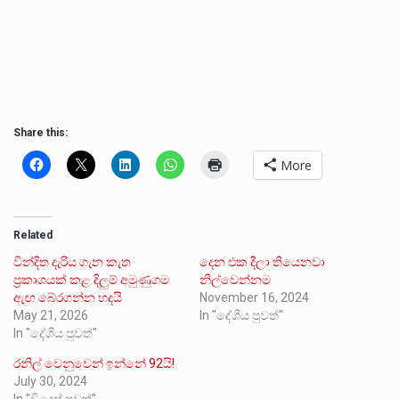
Share this:
More
Related
වින්දිත දැරිය ගැන කැත
දෙන එක දීලා තියෙනවා
ප්‍රකාශයක් කළ දිලුම් අමුණුගම
නිල්වෙන්නම
ඇඟ බේරගන්න හදයි
November 16, 2024
May 21, 2026
In "දේශීය පුවත්"
In "දේශීය පුවත්"
රනිල් වෙනුවෙන් ඉන්නේ 92යි!
July 30, 2024