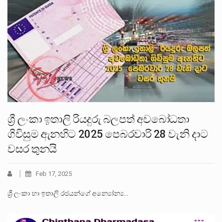
ශ්‍රී ලංකා ඉතාලි රියදුරු බලපත් අවබෝධතා
ගිවිසුම ඇනහිට 2025 පෙබරවාරි 28 වැනි දාට
වසර තුනයි
Feb 17, 2025
ශ්‍රී ලංකා හා ඉතාලි රජයන්ගේ අන්‍යෝන්‍ය…