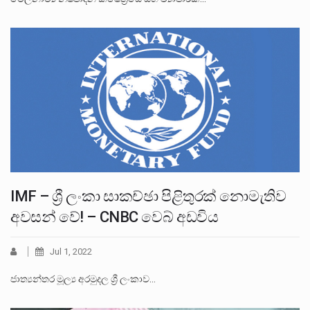
IMF – ශ්‍රී ලංකා සාකච්ඡා පිළිතුරක් නොමැතිව
අවසන් වේ! – CNBC වෙබ් අඩවිය
Jul 1, 2022
ජාත්‍යන්තර මූල්‍ය අරමුදල ශ්‍රී ලංකාව…