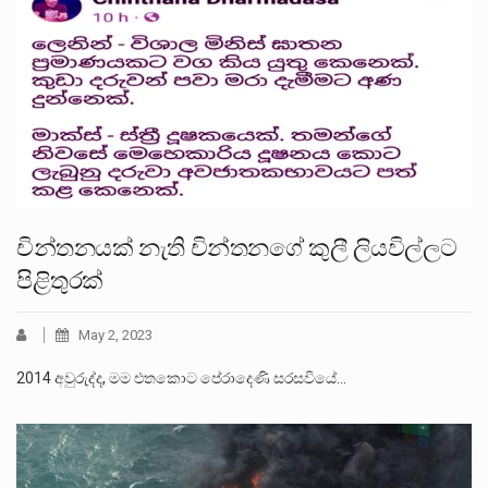
චින්තනයක් නැති චින්තනගේ කුලී ලියවිල්ලට
පිළිතුරක්
May 2, 2023
2014 අවුරුද්ද, මම එතකොට පේරාදෙණි සරසවියේ…