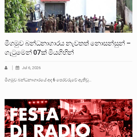
මීගමුව බන්ධනාගාරය නැවතත් නොසන්සුන් –
ගැටුමෙන් 07ක් මියගිහින්
Jul 6, 2026
මීගමුව බන්ධනාගාරයේ අද 6 පෙරවරුවේ ඇතිවූ…