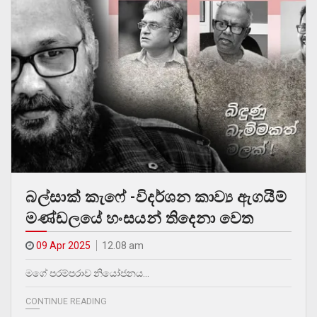
බල්සාක් කැෆේ -විදර්ශන කාව්‍ය ඇගයීම්
මණ්ඩලයේ හංසයන් තිදෙනා වෙත
09 Apr 2025
12.08 am
මගේ පරම්පරාව නියෝජනය…
CONTINUE READING