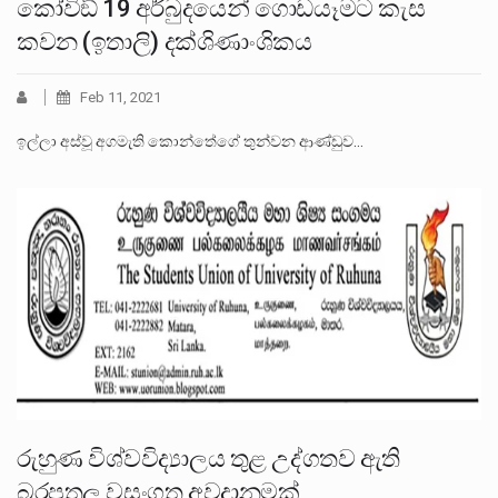
කෝවිඞ් 19 අර්බුදයෙන් ගොඩයෑමට කැස
කවන (ඉතාලි) දක්ශිණාංශිකය
Feb 11, 2021
ඉල්ලා අස්වූ අගමැති කොන්තේගේ තුන්වන ආණ්ඩුව…
රුහුණ විශ්වවිද්‍යාලය තුළ උද්ගතව ඇති
බරපතල වසංගත අවදානමක්