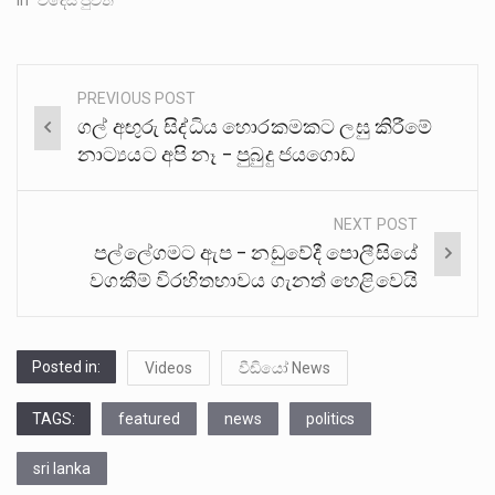
In "විදෙස් පුවත්"
PREVIOUS POST
Post
ගල් අඟුරු සිද්ධිය හොරකමකට ලඝු කිරීමේ
navigation
නාට්‍යයට අපි නෑ – පුබුදු ජයගොඩ
NEXT POST
පල්ලේගමට ඇප – නඩුවේදී පොලීසියේ
වගකීම් විරහිතභාවය ගැනත් හෙළිවෙයි
Posted in:
Videos
වීඩියෝ News
TAGS:
featured
news
politics
sri lanka