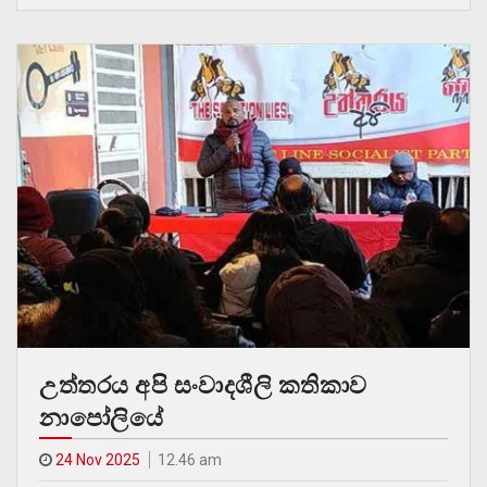
උත්තරය අපි සංවාදශීලි කතිකාව
නාපෝලියේ
24 Nov 2025
12.46 am