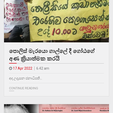
පොලිස් මැරයො ගාල්ලේ දී ගෝඨගේ
අණ ක්‍රියාත්මක කරයි
17 Apr 2022
6.42 am
අද උදෑසන ජනාධිපති…
CONTINUE READING