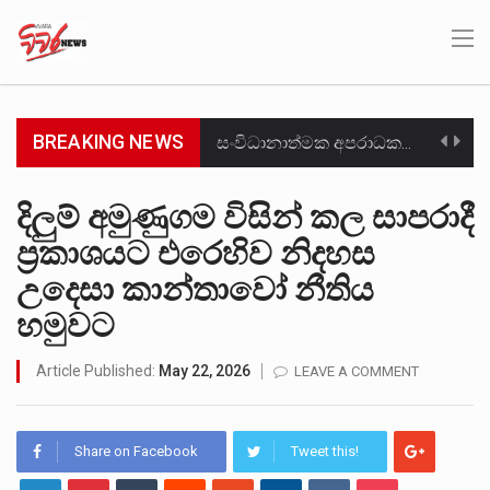
BREAKING NEWS
සංවිධානාත්මක අපරාධකරුවකු වන ලොකු පැටිගේ ප්‍රධාන වෙඩික්කරු බවට සැක කරන ගිං ගඟේ ගිල්වා මරා දමා…
උපරිමාධිකරණ විනිශ්චයකාරවරුන්ගේ හා ඉන් පහළ විනිශ්චයකාරවරුන්ගේ විශ්‍රාම වයස දීර්ඝ කිරීම සඳහා සකස් කර ඇති විසිදෙවන…
දිලුම් අමුණුගම විසින් කල සාපරාදී
ප්‍රකාශයට එරෙහිව නිදහස
බන්ධනාගාර රැදවියන් 1,021 දෙනෙකු ඉකුත් වසර පහක කාලය තුලදී (2020 ජනවාරි 01 සිට 2025 දෙසැම්බර්…
උදෙසා කාන්තාවෝ නීතිය
මහර බන්ධනාගාරයේ අද ඇතිවූ සිද්ධියෙන් තුවාල ලැබූ බව කියන රැඳවියන් ගණන ඉහළ ගොස් තිබේ. ඒ…
හමුවට
අගෝස්තු මස දෙවන ඉරිදා ලිට් රූම් සූම් සංවාදය පැවැත්වෙන්නේ "කතා කරන මහ වැව" නම් නකතාවක්…
Article Published:
May 22, 2026
LEAVE A COMMENT
ලාල් කාන්ත ඇමතිවරයා අධිකරණ විනිශ්චයකාරවරුන්ගේ විශ්‍රාම යෑමේ වයස සම්බන්ධයෙන් නිහඬව සිටින ලෙස තමාට දැනුම් දුන්…
හිටපු පොලිස්පති පූජිත් ජයසුන්දරට සහ හිටපු ආරක්ෂක අමාත්‍යංශ ලේකම් හේමසිරි ප්‍රනාන්දු විශේෂ ත්‍රිපුද්ගල මහාධිකරණය විසින්…
Share on Facebook
Tweet this!