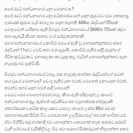
අපේ රටේ බන්ධනාගාර යනු මොනවාද ?
අපේ රටේ බන්ධනාගාර යනු අධිකරණයෙන් දෙන දඬුවමට වඩා ශතසහස්‍ර
ගුණයක් දඬුවම වැඩි කර ලබා දෙන තැනකි. 600ක රැඳවියන් පිරිසක්
වෙනුවෙන් ධාරිතාව ඇති මීගමුව බන්ධනාගාරයේ 2600ක පිරිසක් රඳවා
තබා ඇතැයි කියන කතාව ම ඒ ඔප්පු කරන්නකි.
මහර බන්ධනාගාරයේ කොවිඩ් සමයේ ඇති වූ නොසන්සුන්තාව අතර
රැඳවියන් 11කට වෙඩි තබා මරා දැමුණි. කොවිඩ් පැතිර යද්දී ඔවුන්ගේ
ජීවිත තුට්ටුවකට නොසලකා කටයුතු කළ බැවින් නොසන්සුන්තාව පැන
නැගුණු බව දැක්විණි.
මීගමුව බන්ධනාගාරයේ වහළ මත නැගුණු කාන්තා රැඳවියන්ගේ සටන්
පාඨ වූයේ මොනවාද? ඩෙංගු පැතිර යන බවත්, බෙහෙත් නොදෙන බවත්,
තමන්ට පහර දෙන බවත් ආදී වශයෙනි.
මෙයට පෙර බොහෝ අවස්ථාවල කියා ඇති පරිද්දෙන්, ලංකාවේ
බන්ධානාගාර තුළ ඇත්තේ පද්ධතිමය සහ ව්‍යුහාත්මක අර්බුදයකි.
ශතවර්ෂයකට අධික කාලයකට පෙර ලංකාවේ ලක්ෂ 30ක පමණ
ජනගහණයක් සිටින විට ගොඩනගන ලද සිරගෙවල් තවමත් භාවිතා වේ.
ඒවා මිහිපිට අමු නරකාදි බව නොදන්නා කෙනෙක් නැත. අපරාධ සරසවි
වැනි මේවායේ වැසිකිලිවල බිම පවා සමහර සිරකරුවන් නිදාගන්නා අතර