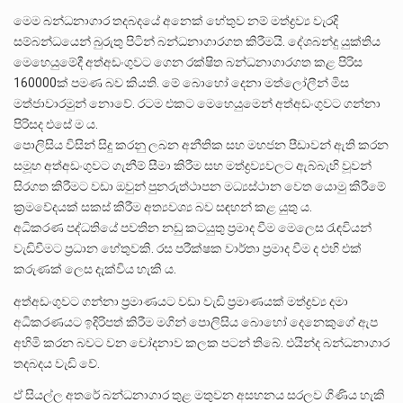
මෙම බන්ධනාගාර තදබදයේ අනෙක් හේතුව නම් මත්ද්‍රව්‍ය වැරදි
සම්බන්ධයෙන් බුරුතු පිටින් බන්ධනාගාරගත කිරීමයි. දේශබන්දු යුක්තිය
මෙහෙයුමේදී අත්අඩංගුවට ගෙන රක්ෂිත බන්ධනාගාරගත කළ පිරිස
160000ක් පමණ බව කියති. මේ බොහෝ දෙනා මත්ලෝලීන් මිස
මත්ජාවාරමුන් නොවේ. රටම එකට මෙහෙයුමෙන් අත්අඩංගුවට ගන්නා
පිරිසද එසේ ම ය.
පොලිසිය විසින් සිදු කරනු ලබන අනීතික සහ මහජන පීඩාවන් ඇති කරන
සමූහ අත්අඩංගුවට ගැනීම් සීමා කිරීම සහ මත්ද්‍රව්‍යවලට ඇබ්බැහි වූවන්
සිරගත කිරීමට වඩා ඔවුන් පුනරුත්ථාපන මධ්‍යස්ථාන වෙත යොමු කිරීමේ
ක්‍රමවේදයක් සකස් කිරීම අත්‍යවශ්‍ය බව සඳහන් කළ යුතු ය.
අධිකරණ පද්ධතියේ පවතින නඩු කටයුතු ප්‍රමාද වීම මෙලෙස රැඳවියන්
වැඩිවීමට ප්‍රධාන හේතුවකි. රස පරීක්ෂක වාර්තා ප්‍රමාද වීම ද එහි එක්
කරුණක් ලෙස දැක්විය හැකි ය.
අත්අඩංගුවට ගන්නා ප්‍රමාණයට වඩා වැඩි ප්‍රමාණයක් මත්ද්‍රව්‍ය දමා
අධිකරණයට ඉදිරිපත් කිරීම මගින් පොලිසිය බොහෝ දෙනෙකුගේ ඇප
අහිමි කරන බවට වන චෝදනාව කලක පටන් තිබේ. එයින්ද බන්ධනාගාර
තදබදය වැඩි වේ.
ඒ සියල්ල අතරේ බන්ධනාගාර තුළ මතුවන අසහනය සරලව ගිණිය හැකි