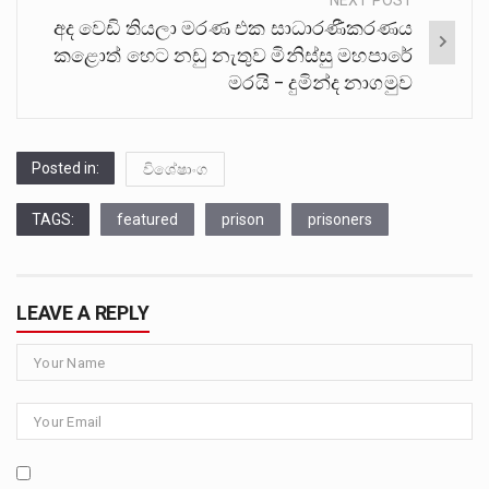
NEXT POST
අද වෙඩි තියලා මරණ එක සාධාරණීකරණය
කළොත් හෙට නඩු නැතුව මිනිස්සු මහපාරේ
මරයි – දුමින්ද නාගමුව
Posted in:
විශේෂාංග
TAGS:
featured
prison
prisoners
LEAVE A REPLY