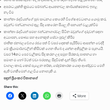
අපරාධ යුක්ති ක්‍රමයට සම්බන්ධ ආයතනවල කාර්යක්ෂමතාව ඉහළ
නැංවීම
කාන්තා රැඳවියන්ගේ සුබ සාධනය කෙරෙහි විශේෂ අවධානය යොමු කර,
ඔවුන්ට බන්ධනාගාර තුළ සිදු කෙරෙන සියලු හිංසනයන් වැළැක්වීම
කාන්තා රැදවියන් සමඟ බන්ධනාගාරවල සිටින ඔවුන්ගේ දරුවන් සඳහා
අධ්‍යාපන, සෞඛ්‍ය සහ අනෙකුත් සේවා පුළුල් කිරීම
ජාතික ජනබලවේගය රජය පත් වී වසර දෙකක් සැපිරීමට ආසන්න වෙද්දී
මේ ක්‍රියාමාර්ගවලින් කිසිවක් ගෙන තිබේ ද යන්න අතිමූලික ම පැනයයි.
වසර 14කට පෙර වැලිකඩ සිදු කරන ලද සමූහ සිරකරු ඝාතනය හා
සමාන ම හෝ ඊටත් වඩා බරපතළ සිදුවීමක් දැන් සිදුව තිබේ.
වාගාලංකාර, කෙස් පැළෙන තර්ක, සේදුම්කාරක යොදා ආණ්ඩුවට මෙහි
ඇති වගකීමෙන් ගැලවිය නොහැකි ය.
සඳුන් ප්‍රියංකර විතානගේ
Share this:
More