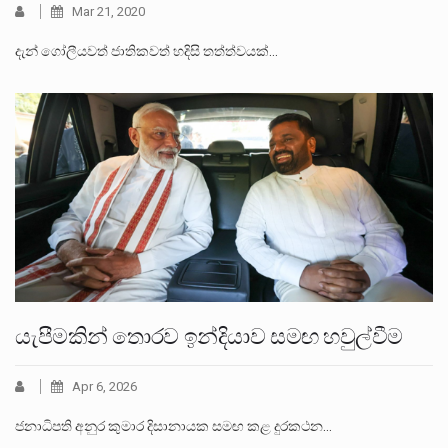
Mar 21, 2020
දැන් ගෝලීයවත් ජාතිකවත් හදිසි තත්ත්වයක්…
යැපීමකින් තොරව ඉන්දියාව සමඟ හවුල්වීම
Apr 6, 2026
ජනාධිපති අනුර කුමාර දිසානායක සමඟ කළ දුරකථන…