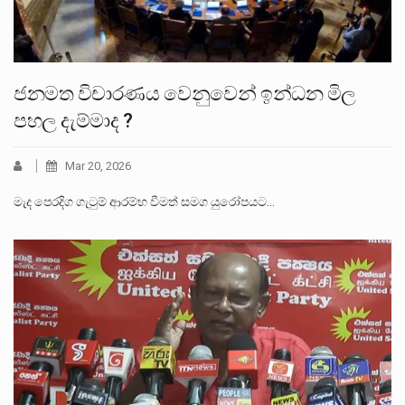
ජනමත විචාරණය වෙනුවෙන් ඉන්ධන මිල
පහල දැම්මාද ?
Mar 20, 2026
මැද පෙරදිග ගැටුම් ආරම්භ වීමත් සමග යුරෝපයට…