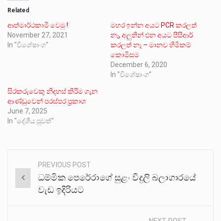
Related
ආත්මාර්ථකාමී වෙමු !
මහර ඉන්න අයට PCR කරලත්
November 27, 2021
නෑ, අලුතින් එන අයට පීසීආර්
In "විශේෂාංග"
කරලත් නෑ – මානව හිමිකම්
කොමිසම
December 6, 2020
In "විශේෂාංග"
සිරකරුවෙකු නිදහස් කිරීම ගැන
ආණ්ඩුවෙන් පරස්පර ප්‍රකාශ
June 7, 2025
In "දේශීය පුවත්"
PREVIOUS POST
Post
ධම්මික පෙරේරාගේ සුළං විදුලි බලාගාරයේ
navigation
වැඩ ඉදිරියට