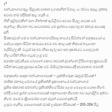
ද?
බන්ධනාගාර තුළ සිදුවුණ ඝාතන ද ගණනින් විශාල ය. ඒවාට අදාළ දත්තද
අවශ්‍ය නම් ඉදිරිපත් කළ හැකි ය.
ගිනි පුළිඟුවකින් මහා ගින්නක් ඇවිළීමට අවශ්‍ය සියලු සාධක මේ
තැන්වල තිබෙන බව සාධාරණව මේ ප්‍රශ්නය දෙස බලන ඕනෑම අයෙකු
දනී.
සිරකරුවන් සේ ම බන්ධනාගාර පරිපාලනයේ ද සිටින්නේ මනුෂ්‍යයෝ ය.
සේවය සඳහා සිටින කාඩරය අවම බව කාලයක් තිස්සේ නැගෙන
මැසිවිල්ලකි. වැටුප් මඳ බව නිසා අල්ලසට සහ දූෂණයට යොමු වුණ
නිලධාරීන් නිසා ගැටුම් උග්‍ර වේ.
සමස්ත පද්ධතියම බොහෝ කොට තවමත් දුවන්නේ ලිපිගොනු ක්‍රමයටයි.
එයින් කටයුතු ප්‍රමාදය අධික වේ. ඩිජිටල්කරණයේදී අවශ්‍යතාව ඉමහති.
මනුෂ්‍යත්ව පාදක බන්ධනාගාරයක් – යුක්තිගරුක රැඳවුම් දිවියක් !
ජාතික ජනබලවේගයේ ප්‍රතිපත්ති ප්‍රකාශනයේ බන්ධනාගාර
ප්‍රතිසංස්කරණ සම්බන්ධ ප්‍රතිපත්තියේ සිරස ලෙස මෙලෙස යොදා තිබේ.
එහිදී මෙම ප්‍රශ්න බොහොමයක් හඳුනාගෙන තිබෙන බව පැහැදිලිව දක්වා
තිබේ. එසේ ම ක්‍රියාමාර්ග ගැන ඔවුන් මෙසේ දක්වයි.
උපුටා ගැනීම, පොහොසත් රටක් ලස්සන ජීවිතයක් – 205-206 පිටු