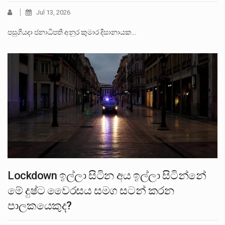
Jul 13, 2026
පසුගියදා ජනාධිපති අනුර කුමාර දිසානායක…
Lockdown ඉල්ලා සිටින අය ඉල්ලා සිටින්නේ
මේ දුෂ්ට වෛරසය සමග සටන් කරන
පාලකයෙකුද?