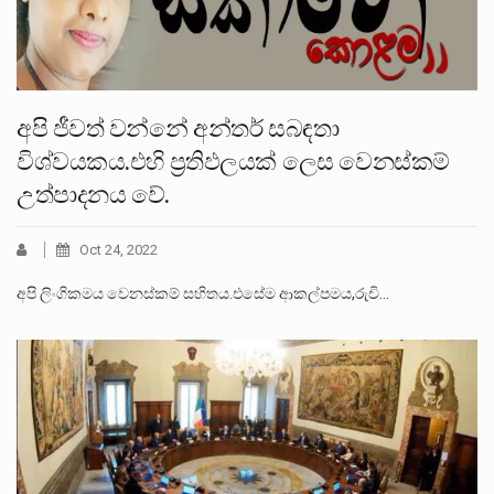
අපි ජීවත් වන්නේ අන්තර් සබඳතා
විශ්වයකය.එහි ප්‍රතිඵලයක් ලෙස වෙනස්කම්
උත්පාදනය වේ.
Oct 24, 2022
අපි ලිංගිකමය වෙනස්කම් සහිතය.එසේම ආකල්පමය,රුචි…