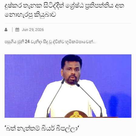
දුෂ්කර තැනක සිටිද්දීත් ශ්‍රේෂ්ඨ ප්‍රතිපත්තිය අත
නොහැරපු කියුබාව
Jun 29, 2026
පසුගිය ජුනි 24 වැනිදා සිදු වූ ද්විත්ව භූමිකම්පාවෙන්…
‘බත් නැත්තම් බියර් බීපල්ලා’