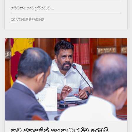
හම්බන්තොට සූරියවැව …
CONTINUE READING
නව ජනපතිත් සහනාධාර දීම අරඹයි