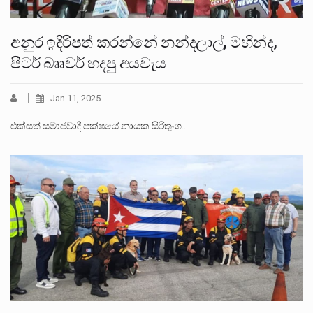
අනුර ඉදිරිපත් කරන්නේ නන්දලාල්, මහින්ද,
පීටර් බෲවර් හදපු අයවැය
Jan 11, 2025
එක්සත් සමාජවාදී පක්ෂයේ නායක සිරිතුංග…