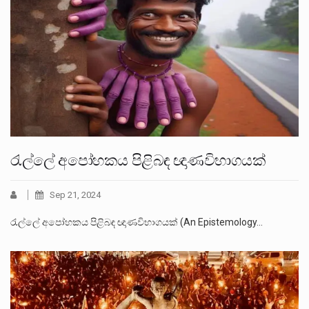
රැල්ලේ අපෝහකය පිළිබඳ ඥාණවිභාගයක්
Sep 21, 2024
රැල්ලේ අපෝහකය පිළිබඳ ඥාණවිභාගයක් (An Epistemology…