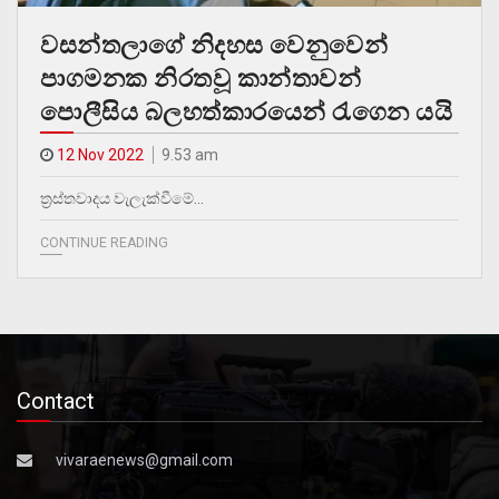
වසන්තලාගේ නිදහස වෙනුවෙන්
පාගමනක නිරතවූ කාන්තාවන්
පොලීසිය බලහත්කාරයෙන් රැගෙන යයි
12 Nov 2022
9.53 am
ත්‍රස්තවාදය වැලැක්වීමේ…
CONTINUE READING
Contact
vivaraenews@gmail.com