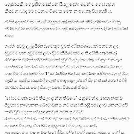
බහුතරයකි. මේ ප්‍රතිචාර දක්වන සියලු දෙනා මෙන් ම මේ සටහන
කියවන ඔබද මම ද ඕනෑම විටෙක මෙතැන අයෙකු විය හැකි ය.
එයින් අදහස් වන්නේ මේ බහුතරයක් තමන්ගේ නිර්දෝෂීභාවය ඔප්පු
කිරීම පිණිස තවමත් සිදුකෙරෙන නඩු කටයුත්තක සැකකරුවන් පමණක්
බවය.
හැරත්, අච්චු ලැබූ සිරකරුවෙකුට වුවත් අධිකරණයෙන් පනවන ලද
දඬුවමට එහා දඬුවමක් ලබා දීමට කිසිවෙකුට ඇති අයිතිය කුමක් ද?
රථවාහන වරදක් සම්බන්ධයෙන් දඬුවම් ලද මිතුරෙකු වෙනුවෙන් ඇප
දෙන්නට අධිකරණයට යන ඔබගේ ජංගම දුරකතනය අධිකරණය තුළ
නාද වීම නිසා ඔබව දින 14ක රක්ෂිත බන්ධනාගාරගත කිරීමකට ලක් විය
හැකි ය. පසුගිය වසරේ දී අගුණකොළපැලැස්සේදී සිදු වුණාක් මෙන් එහිදී
පහරකා මිය යාමට ද විශාල සම්භාවිතාවක් තිබේ.
“සේරටම එක සැරේ තියලා දාන්න තිබ්බෙ,” යනුවෙන් ඇහෙන කතාව
පිටුපස නොපෙනන ඛේදවාචකය නම් එසේ තියද්දී පරලොව යන්නට අපි
කාට වුව ලොකු සම්භාවිතාවක් පවතින බවයි.
රැඳවියන්ගේ මරණ සේ ම බන්ධනාගාර නිලධාරීන්ගේ මරණ ද කිසිසේත්ම
සිදු නොවිය යුතු ඒවා බව අමුතුවෙන් කිව යුතු නොවේ.
අප හැමදාම සංවාද අරඹන්නේ ජීවිතවලින් වන්දි ගෙවා අවසානයේ දී ය.