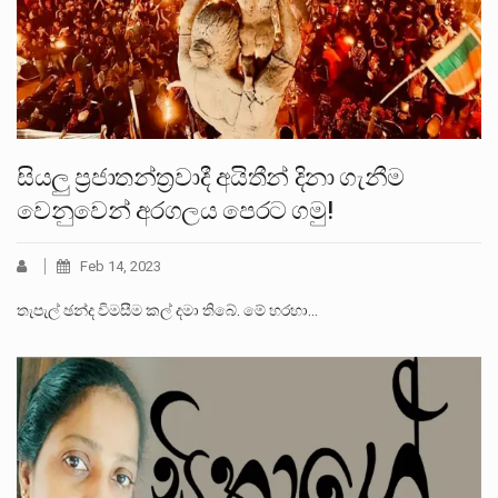
සියලු ප්‍රජාතන්ත්‍රවාදී අයිතීන් දිනා ගැනීම
වෙනුවෙන් අරගලය පෙරට ගමු!
Feb 14, 2023
තැපැල් ඡන්ද විමසීම කල් දමා තිබේ. මේ හරහා…