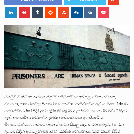
පසුගිය මැයි මස 31 දිනෙන් අවසන් වූ වසර තුළ ලොව පුරා විවිධ තනතුරු නාම වලින්…
මේ, දන්නා හඳුනන ලියන්නකුගේ නන්නාඳුනන අඩවියක සැරිසරා ලද ආස්වාදනීය මොහොතක සිංහාවලෝකනයකි .කෙටි කවියක දිගු බර…
වත්මන් ආණ්ඩුවේ ප්‍රධාන පාර්ශවකරුවා වන ජනතා විමුක්ති පෙරමුණේ කාලයක පටන් තිබුණු ප්‍රධාන සටන් පාඨයක් වූවේ…
මීගමුව බන්ධනාගාරයේ සිදුවීම සම්බන්ධයෙන් පළ වෙන සටහන්,
වීඩියෝ, ඡායාරූපවල බහුතරයක් ප්‍රතිචාර පුදුමඑළවනසුළු ය. වසර 14කට
පෙර ජීවිත 26ක් බිලි දුන් වැලිකඩ ගැටුම ද ඉක්මවා යන තරම් මරණ සිදුව
ඇති බව වාර්තා වෙතත් ලැබෙන ප්‍රතිචාර වඩා අගතිගාමී ය.
මීගමුව බන්ධනාගාරයේ රඳවා තිබෙන සියලු දෙනා වරදකරුවන් කරන
දඬුවම් විඳින අයවලුන් නොවේ. රක්ෂිත බන්ධනාගාරගත කරන පිරිස