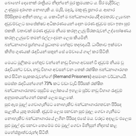
බොහෝ දෙනෙක් රාත්‍රියට නිදන්නේ මුර ක්‍රමයකට ය. සිර මැදිරිවල
උණුසුම දරාගත නොහැකි ය. මැසි, මදුරු, මකුණු ප්‍රහාර ය. ආහාර
පිරිසිදුකම අතින් පහළ ය. කොටින් ම බන්ධනාගාරයේදී අමතරව ලැබෙන
දඬුවම්වලට සාපේක්ෂව අධිකරණයෙන් දෙන මරණ දඬුවම පවා ඉතා සුළු
එකකි. වතාවක් මරණ දඬුවම නියම කරනු ලැබූ සිරකරුවන් උද්ඝෝෂණය
කරනු ලැබුවේ තමන් එල්ලා දමන ලෙස කියමිනි.
බන්ධනාගාර ප්‍රශ්නයේ ප්‍රධානම හේතුව තදබදයයි. ධාරිතාව ඉක්මවා
කිහිප ගුණයක් රැඳවියන් සතුන් සේ මේවායේ ගාල් කර සිටිති.
මෙයට මූලිකම හේතුව වන්නේ නඩු විභාග අවසන් වී දඬුවම් නියම වූ
රැඳවියන්ට වඩා, නඩු විභාග අවසන් වන තෙක් රක්ෂිත බන්ධනාගාරගත
කර සිටින සැකකරුවන්ගේ (Remand Prisoners) අසමාන වර්ධනයයි.
සමස්ත රැඳවියන්ගෙන් 73% කට වඩා වැඩි පිරිසක් රක්ෂිත
බන්ධනාගාරගතව පසුවීම ලෝකයේ ඉහළම පූර්ව නඩු විභාග රැඳවුම්
අනුපාතයන්ගෙන් එකක් ලෙස සැලකේ.
සුළු ඇප මුදල් ගෙවාගැනීමට නොහැකිව බන්ධනාගාරගතවන පිරිසද
සැලකිය යුතු තරමකි. දඬුවම් ලෙස පනවන සුළු මුදල ගෙවා ගැනීමට
නොහැකිව බන්ධනාගාරයේ ලගින පිරිසද එසේ මය. වරදට අදාළව එලෙස
සුළු මුදල් දඩ පනවා තෙමේම එම මුදල් ගෙවා මිනිසුන් නිදහස් කළ
මහේස්ත්‍රාත්වරුන්ද සිටිති.