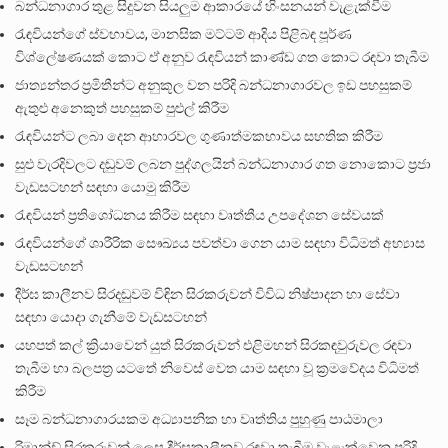
බන්ධනාගාර තුළ සිදුවන සියලුම ආකාරයේ හිංසනයන් වැළැක්වීම
රැඳවියන්ගේ ස්වභාවය, මානසික මට්ටම් ආදිය පිළිබඳ පූර්ණ
විශ්ලේෂණයක් කොට ඒ අනුව රැඳවියන් කාණ්ඩ ගත කොට රඳවා තැබීම
ජාත්‍යන්තර ප්‍රමිතීන්ට අනුකූල වන පරිදි බන්ධනාගාරවල ඉඩ පහසුකම්
ඇතුළු අනෙකුත් පහසුකම් පුළුල් කිරීම
රැඳවියන්ට ලබා දෙන ආහාරවල ගුණාත්මකභාවය සහතික කිරීම
සුළු වැරදිවලට දඬුවම් ලබන පුද්ගලයින් බන්ධනාගාර ගත නොකොට ප්‍රජා
වැඩසටහන් සඳහා යොමු කිරීම
රැඳවියන් ප්‍රතිශෝධනය කිරීම සඳහා වෘත්තීය උපදේශන සේවයක්
රැඳවියන්ගේ ශාරීරික සෞඛ්‍යය පවත්වා ගෙන යාම සඳහා විධිමත් අභ්‍යාස
වැඩසටහන්
දීර්ඝ කාලීනව සිරදඬුවම් විඳින සිරකරුවන් විවිධ නිෂ්පාදන හා සේවා
සඳහා යොදා ගැනීමේ වැඩසටහන්
යහපත් කල් ක්‍රියාවෙන් යුත් සිරකරුවන් එළිමහන් සිරකඳවුරුවල රඳවා
තැබීම හා බලපත්‍ර යටතේ නිවෙස් වෙත යාම සඳහා වූ ක්‍රමවේදය විධිමත්
කිරීම
සෑම බන්ධනාගාරයකම අධ්‍යාපනික හා වෘත්තිය පුහුණු පාඨමාලා
රිමාන්ඩ් සිරකරුවන් ලෙස දීර්ඝකාලීනව රඳවා තැබීම වැළැක්වෙන පරිදි