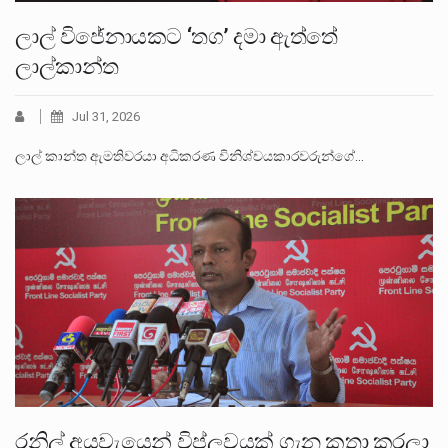
ලාල් විජේනායකට ‘තග’ දමා ඇත්තේ
ලාල්කාන්ත
Jul 31, 2026
ලාල් කාන්ත ඇමතිවරයා අධිකරණ විනිශ්චයකාරවරුන්ගේ…
රනිල් අයවැයෙන් විප්ලවයක් ගැන කතා කරලා