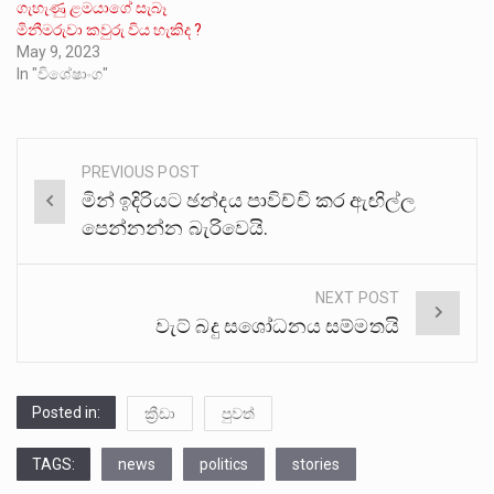
ගැහැණු ළමයාගේ සැබෑ
මිනීමරුවා කවුරු විය හැකිද ?
May 9, 2023
In "විශේෂාංග"
PREVIOUS POST
Post
මින් ඉදිරියට ඡන්දය පාවිච්චි කර ඇඟිල්ල
navigation
පෙන්නන්න බැරිවෙයි.
NEXT POST
වැට් බදු සශෝධනය සම්මතයි
Posted in:
ක්‍රීඩා
පුවත්
TAGS:
news
politics
stories