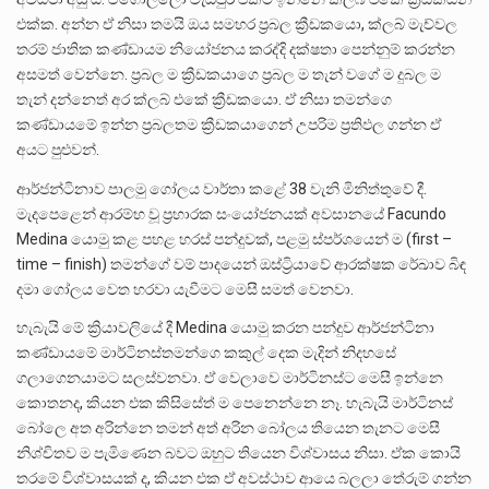
එක්ක. අන්න ඒ නිසා තමයි ඔය සමහර ප්‍රබල ක්‍රීඩකයො, ක්ලබ් මැච්වල
තරම් ජාතික කණ්ඩායම නියෝජනය කරද්දි දක්ෂතා පෙන්නුම් කරන්න
අසමත් වෙන්නෙ. ප්‍රබල ම ක්‍රීඩකයාගෙ ප්‍රබල ම තැන් වගේ ම දුබල ම
තැන් දන්නෙත් අර ක්ලබ් එකේ ක්‍රීඩකයො. ඒ නිසා තමන්ගෙ
කණ්ඩායමේ ඉන්න ප්‍රබලතම ක්‍රීඩකයාගෙන් උපරිම ප්‍රතිඵල ගන්න ඒ
අයට පුළුවන්.
ආර්ජන්ටිනාව පාලමු ගෝලය වාර්තා කළේ 38 වැනි මිනිත්තුවේ දී.
මැදපෙළෙන් ආරම්භ වූ ප්‍රහාරක සංයෝජනයක් අවසානයේ Facundo
Medina යොමු කළ පහළ හරස් පන්දුවක්, පළමු ස්පර්ශයෙන් ම (first –
time – finish) තමන්ගේ වම් පාදයෙන් ඔස්ට්‍රියාවේ ආරක්ෂක රේඛාව බිඳ
දමා ගෝලය වෙත හරවා යැවීමට මෙසී සමත් වෙනවා.
හැබැයි මේ ක්‍රියාවලියේ දී Medina යොමු කරන පන්දුව ආර්ජන්ටිනා
කණ්ඩායමේ මාර්ටිනස්තමන්ගෙ කකුල් දෙක මැදින් නිදහසේ
ගලාගෙනයාමට සලස්වනවා. ඒ වෙලාවෙ මාර්ටිනස්ට මෙසී ඉන්නෙ
කොතනද, කියන එක කිසිසේත් ම පෙනෙන්නෙ නෑ. හැබැයි මාර්ටිනස්
බෝලෙ අත අරින්නෙ තමන් අත් අරින බෝලය තියෙන තැනට මෙසී
නිශ්චිතව ම පැමිණෙන බවට ඔහුට තියෙන විශ්වාසය නිසා. ඒක කොයි
තරමේ විශ්වාසයක් ද, කියන එක ඒ අවස්ථාව ආයෙ බලලා තේරුම් ගන්න