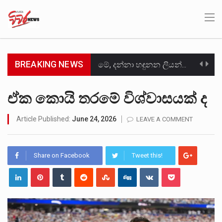
BREAKING NEWS
මේ, දන්නා හඳුනන ලියන්නකුගේ නන්නාඳුනන අඩවියක සැරිසරා ලද ආස්වාදනීය මොහොතක සිංහාවලෝකනයකි .කෙටි කවියක දිගු බර…
වත්මන් ආණ්ඩුවේ ප්‍රධාන පාර්ශවකරුවා වන ජනතා විමුක්ති පෙරමුණේ කාලයක පටන් තිබුණු ප්‍රධාන සටන් පාඨයක් වූවේ…
ඒක කොයි තරමේ විශ්වාසයක් ද
සංවිධානාත්මක අපරාධකරුවකු වන ලොකු පැටිගේ ප්‍රධාන වෙඩික්කරු බවට සැක කරන ගිං ගඟේ ගිල්වා මරා දමා…
Article Published:
June 24, 2026
LEAVE A COMMENT
උපරිමාධිකරණ විනිශ්චයකාරවරුන්ගේ හා ඉන් පහළ විනිශ්චයකාරවරුන්ගේ විශ්‍රාම වයස දීර්ඝ කිරීම සඳහා සකස් කර ඇති විසිදෙවන…
Share on Facebook
Tweet this!
බන්ධනාගාර රැදවියන් 1,021 දෙනෙකු ඉකුත් වසර පහක කාලය තුලදී (2020 ජනවාරි 01 සිට 2025 දෙසැම්බර්…
මහර බන්ධනාගාරයේ අද ඇතිවූ සිද්ධියෙන් තුවාල ලැබූ බව කියන රැඳවියන් ගණන ඉහළ ගොස් තිබේ. ඒ…
අගෝස්තු මස දෙවන ඉරිදා ලිට් රූම් සූම් සංවාදය පැවැත්වෙන්නේ "කතා කරන මහ වැව" නම් නකතාවක්…