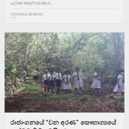
ලේඛක කසුන් සමරතුංග…
CONTINUE READING
රාජාංගනයේ “වන අරණ” සෞභාග්‍යයේ