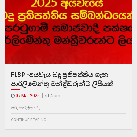
FLSP -අයවැය බදු ප්‍රතිපත්තිය ගැන
පාර්ලිමේන්තු මන්ත්‍රීවරුන්ට ලිපියක්
07 Mar 2025
4.04 am
ගරු මන්ත්‍රීතුමනි,…
CONTINUE READING