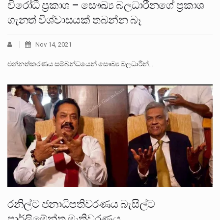
විරෝධී ප‍්‍රකාශ – සෞඛ්‍ය බලධාරීනගේ ප‍්‍රකාශ
ගැනත් විශ්වාසයක් තබන්න බෑ
Nov 14, 2021
එන්නත්කරණය සම්බන්ධයෙන් සෞඛ්‍ය බලධාරීන්…
රනිල්ට ජනාධිපතිවරණය බැසිල්ට
පාර්ලිමේන්තු මැතිවරණය