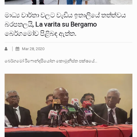
මාධ්‍ය වාර්තා වලට වැඩිය ඉතාලියේ තත්ත්වය
බරපතලයි, La varita su Bergamo
බෙර්ගමෝව පිළිබඳ ඇත්ත.
Mar 28, 2020
බෙර්ගමෝ රිෆොන්දසියෝන කොමුනිස්ත පක්ෂයේ…