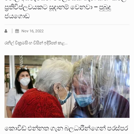
ප්‍රතිවිප්ලවයකට සූදානම් වෙනවා – පුබුදු
ජයගොඩ
Nov 16, 2022
රනිල් වික්‍රමසිංහ විසින් ඉදිරිපත් කළ…
කොවිඩ් එන්නත ගැන බලධාරීන්ගෙන් පරස්පර