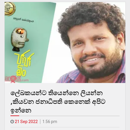
ලේඛකයන්ට තියෙන්නෙ ලියන්න
,කියවන ජනාධිපති කෙනෙක් අපිට
ඉන්නෙ
21 Sep 2022
1.56 pm