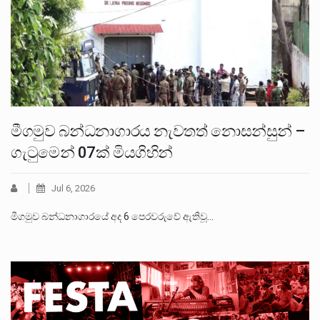
මීගමුව බන්ධනාගාරය නැවතත් නොසන්සුන් –
ගැටුමෙන් 07ක් මියගිහින්
Jul 6, 2026
මීගමුව බන්ධනාගාරයේ අද 6 පෙරවරුවේ ඇතිවූ…