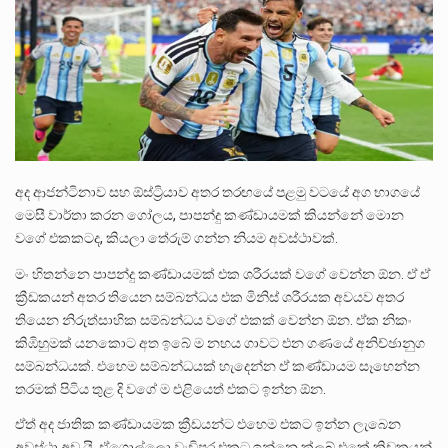
ලාල් කාන්ත ඇමතිවරයා අධිකරණ විනිශ්චයකාරවරුන්ගේ විශ්‍රාම යෑමේ වයස සම්බන්ධයෙන් නිහඬව සිටින ලෙස තමාට දැනුම් දුන්…
2011 වසරේදී දේශපාලන හා මානව හිමිකම් ක්‍රියාකාරීන් වන ලලිත්කුමාර් වීරරාජ් සහ කුගන් මුරුගානන්දන් යාපනයේදී අතුරුදන්…
ගොවියන්ගේ ප්‍රශ්න, ධීවරයන්ගේ ප්‍රශ්න, සෞඛය ප්‍රශ්න, වැටු ප්‍ර්ශ්න, රැකියා විරහිත ප්‍රශ්න මේ සියලු ප්‍රශ්නවලට තනි…
අද ආජන්ටිනාව සහ ඕස්ට්‍රියාව අතර තරඟයේ පළමු වටයේ අග භාගයේ
මෙසී වාර්තා කරන ගෝලය, පාපන්දු කණ්ඩායමක් කියන්නේ මොන
වගේ එකකටද, කියලා තේරුම් ගන්න නියම අවස්ථාවක්.
මං හිතන්නෙ පාපන්දු කණ්ඩායමක් එක ශරීරයක් වගේ වෙන්න ඕන. ඒ ඒ
ක්‍රීඩකයන් අතර තියෙන සම්බන්ධය එක මිනිස් ශරීරයක අවයව අතර
තියෙන නිරුත්සාහික සම්බන්ධය වගේ එකක් වෙන්න ඕන. ඒක නිකං
කිඹිහුමක් යනකොට අත ඉබේ ම නහය ගාවට එන ගණයේ අනිච්ඡානුග
සම්බන්ධයක්. එහෙම සම්බන්ධයක් හැදෙන්න ඒ කණ්ඩායම සෑහෙන්න
තරමක් පිටිය තුළ දි වගේ ම එළියෙත් එකට ඉන්න ඕන.
ඒත් අද ජාතික කණ්ඩායමක ක්‍රීඩයන්ට එහෙම එකට ඉන්න ලැබෙන
අවස්ථා අඩු යි. ඒගොල්ලො වැඩිපුර එකට ඉන්නෙ ක්ලබ් එකේ ක්‍රිඩකයන්