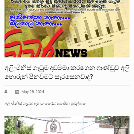
අලි-මිනිස් ගැටුම දඩමීමා කරගෙන ආණ්ඩුව අලි
හොරුන් පිනවීමට සැරසෙනවාද?
May 28, 2024
අලි-මිනිස් ගැටුම දැනට මෙරට පවතින පුළුල්තම…