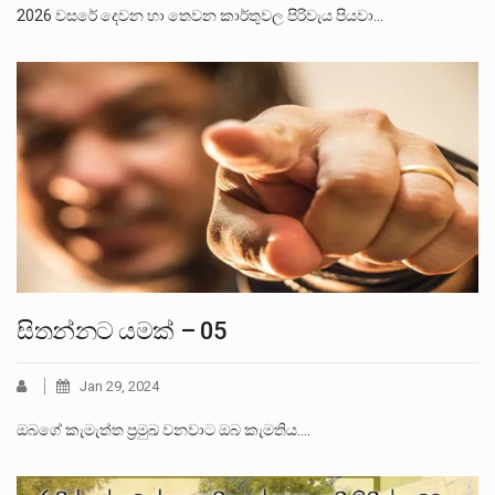
2026 වසරේ දෙවන හා තෙවන කාර්තුවල පිරිවැය පියවා…
සිතන්නට යමක් – 05
Jan 29, 2024
ඔබගේ කැමැත්ත ප්‍රමුඛ වනවාට ඔබ කැමතිය.…