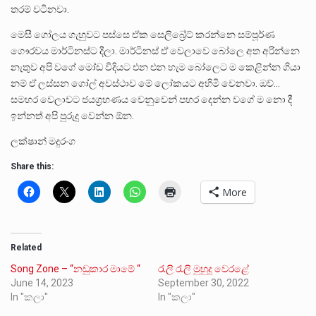
තරම් වටිනවා.
මෙසී ගෝලය ගැහුවට පස්සෙ ඒක සෙලිබ්‍රේට් කරන්නෙ සම්පූර්ණ
ගෞරවය මාර්ටිනස්ට දීලා. මාර්ටිනස් ඒ වෙලාවෙ බෝලෙ අත අරින්නෙ
නැතුව අපි වගේ මෝඩ විදියට එන එන හැම බෝලෙට ම කෙළින්න ගියා
නම් ඒ ලස්සන ගෝල් අවස්ථාව මේ ලෝකයට අහිමි වෙනවා. ඔව්…
සමහර වෙලාවට ජයග්‍රහණය වෙනුවෙන් පහර දෙන්න වගේ ම නො දී
ඉන්නත් අපි පුරුදු වෙන්න ඕන.
ලක්ෂාන් මදුරංග
Share this:
More
Related
Song Zone – “නඩුකාර මාමේ “
රැලි රැලි මුහුදු වෙරළේ
June 14, 2023
September 30, 2022
In "කලා"
In "කලා"