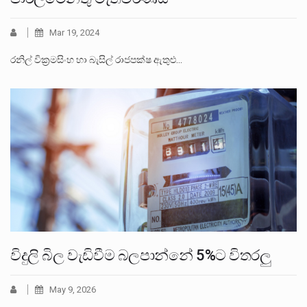
Mar 19, 2024
රනිල් වික්‍රමසිංහ හා බැසිල් රාජපක්ෂ ඇතුළු…
විදුලි බිල වැඩිවීම බලපාන්නේ 5%ට විතරලු
May 9, 2026