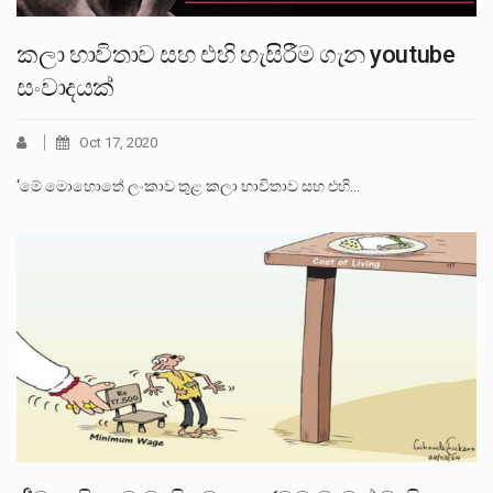
කලා භාවිතාව සහ එහි හැසිරීම ගැන youtube
සංවාදයක්
Oct 17, 2020
‘මේ මොහොතේ ලංකාව තුළ කලා භාවිතාව සහ එහි…