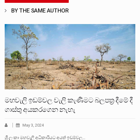
BY THE SAME AUTHOR
මහවැලි ඉඩම්වල වැලි කැණීමට බලපත්‍ර දීමේ දී
ගාස්තු අයකරගෙන නැහැ
May 3, 2024
ශ්‍රී ලංකා මහවැලි අධිකාරියට අයත් ඉඩම්වල…