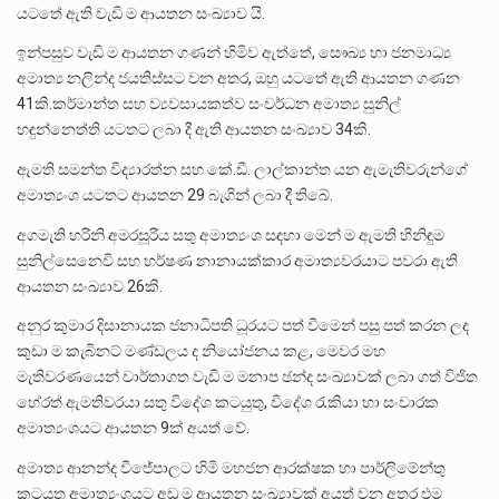
යටතේ ඇති වැඩි ම ආයතන සංඛ්‍යාව යි.
ඉන්පසුව වැඩි ම ආයතන ගණන් හිමිව ඇත්තේ, සෞඛ්‍ය හා ජනමාධ්‍ය
අමාත්‍ය නලින්ද ජයතිස්සට වන අතර, ඔහු යටතේ ඇති ආයතන ගණන
41කි.කර්මාන්ත සහ ව්‍යවසායකත්ව සංවර්ධන අමාත්‍ය සුනිල්
හඳුන්නෙත්ති යටතට ලබා දී ඇති ආයතන සංඛ්‍යාව 34කි.
ඇමති සමන්ත විද්‍යාරත්න සහ කේ.ඩී. ලාල්කාන්ත යන ඇමැතිවරුන්ගේ
අමාත්‍යංශ යටතට ආයතන 29 බැගින් ලබා දී තිබේ.
අගමැති හරිනි අමරසූරිය සතු අමාත්‍යංශ සඳහා මෙන් ම ඇමති හිනිඳුම
සුනිල්සෙනෙවි සහ හර්ෂණ නානායක්කාර අමාත්‍යවරයාට පවරා ඇති
ආයතන සංඛ්‍යාව 26කි.
අනුර කුමාර දිසානායක ජනාධිපති ධූරයට පත් වීමෙන් පසු පත් කරන ලද
කුඩා ම කැබිනට් මණ්ඩලය ද නියෝජනය කළ, මෙවර මහ
මැතිවරණයෙන් වාර්තාගත වැඩි ම මනාප ඡන්ද සංඛ්‍යාවක් ලබා ගත් විජිත
හේරත් ඇමතිවරයා සතු විදේශ කටයුතු, විදේශ රැකියා හා සංචාරක
අමාත්‍යංශයට ආයතන 9ක් අයත් වේ.
අමාත්‍ය ආනන්ද විජේපාලට හිමි මහජන ආරක්ෂක හා පාර්ලිමේන්තු
කටයුතු අමාත්‍යංශයට අඩු ම ආයතන සංඛ්‍යාවක් අයත් වන අතර එම