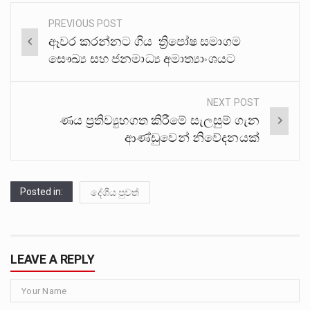
PREVIOUS POST
Post
ඈවර කරන්නට ගිය ත්‍රිපෝෂ සමාගම
navigation
සෞඛ්‍ය සහ ජනමාධ්‍ය අමාත්‍යාංශයට
NEXT POST
ණය ප්‍රතිව්‍යුහගත කිරීමේ සැලසුම් ගැන
ආණ්ඩුවෙන් නිවේදනයක්
Posted in:
දේශීය පුවත්
LEAVE A REPLY