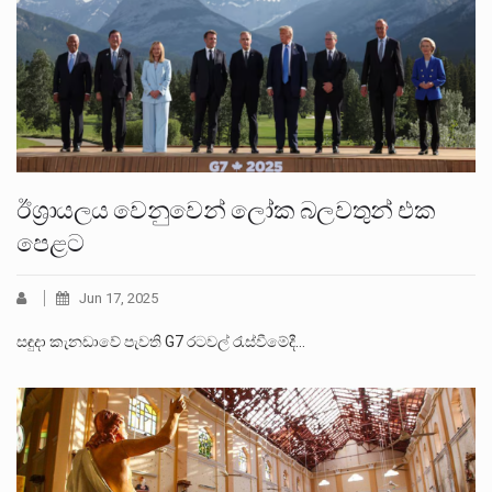
ඊශ්‍රායලය වෙනුවෙන් ලෝක බලවතුන් එක
පෙළට
Jun 17, 2025
සඳුදා කැනඩාවේ පැවති G7 රටවල් රැස්වීමේදී…