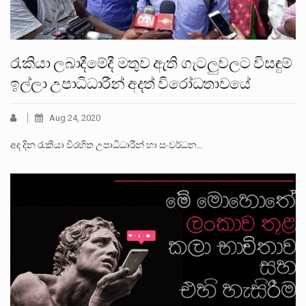
රැකියා ලබාදීමේදී මතුව ඇති ගැටලුවලට විසඳුම්
ඉල්ලා උපාධිධාරීන් අදත් විරෝධතාවයේ
Aug 24, 2020
අද දින රැකියා විරහිත උපාධිධාරීන් හා සංවර්ධන…