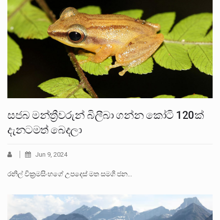
සජබ මන්ත්‍රීවරුන් බිලීබා ගන්න කෝටි 120ක්
දැනටමත් බෙදලා
Jun 9, 2024
රනිල් වික්‍රමසිංහගේ උපදෙස් මත සමගි ජන…