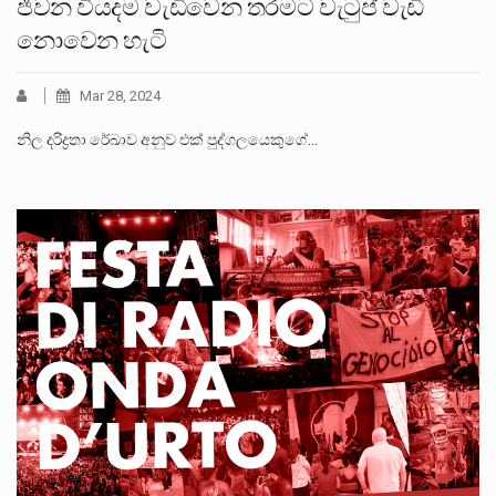
ජීවන වියදම වැඩිවෙන තරමට වැටුප් වැඩි
නොවෙන හැටි
Mar 28, 2024
නිල දරිද්‍රතා රේඛාව අනුව එක් පුද්ගලයෙකුගේ…