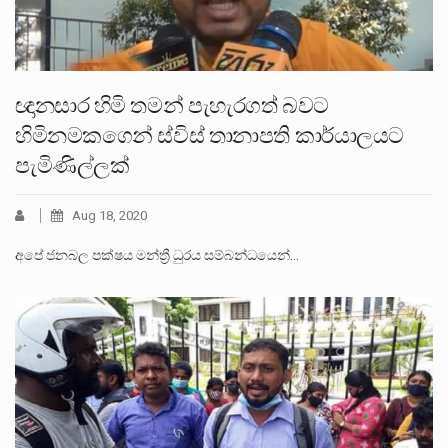
ඥානසාර හිමි තමන් පැහැරගත් බවට
හිමිනමකගෙන් ස්විස් තානාපති කාර්යාලයට
පැමිණිල්ලක්
Aug 18, 2020
අපේ ජනබල පක්ෂය මන්ත්‍රී ධුරය සම්බන්ධයෙන්…