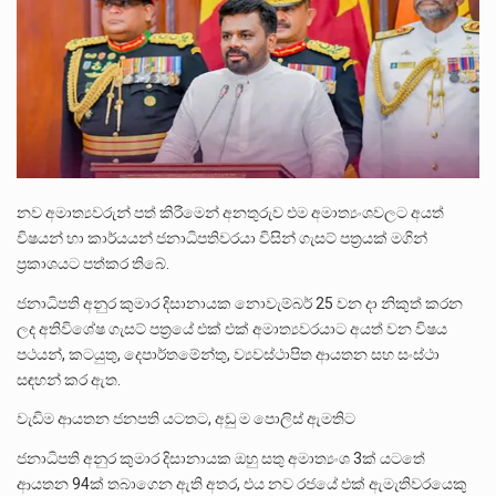
පසුගිය මැයි මස 31 දිනෙන් අවසන් වූ වසර තුළ ලොව පුරා විවිධ තනතුරු නාම වලින්…
මේ, දන්නා හඳුනන ලියන්නකුගේ නන්නාඳුනන අඩවියක සැරිසරා ලද ආස්වාදනීය මොහොතක සිංහාවලෝකනයකි .කෙටි කවියක දිගු බර…
වත්මන් ආණ්ඩුවේ ප්‍රධාන පාර්ශවකරුවා වන ජනතා විමුක්ති පෙරමුණේ කාලයක පටන් තිබුණු ප්‍රධාන සටන් පාඨයක් වූවේ…
නව අමාත්‍යවරුන් පත් කිරීමෙන් අනතුරුව එම අමාත්‍යංශවලට අයත්
විෂයන් හා කාර්යයන් ජනාධිපතිවරයා විසින් ගැසට් පත්‍රයක් මගින්
ප්‍රකාශයට පත්කර තිබේ.
ජනාධිපති අනුර කුමාර දිසානායක නොවැම්බර් 25 වන දා නිකුත් කරන
ලද අතිවිශේෂ ගැසට් පත්‍රයේ එක් එක් අමාත්‍යවරයාට අයත් වන විෂය
පථයන්, කටයුතු, දෙපාර්තමේන්තු, ව්‍යවස්ථාපිත ආයතන සහ සංස්ථා
සඳහන් කර ඇත.
වැඩිම ආයතන ජනපති යටතට, අඩු ම පොලිස් ඇමතිට
ජනාධිපති අනුර කුමාර දිසානායක ඔහු සතු අමාත්‍යංශ 3ක් යටතේ
ආයතන 94ක් තබාගෙන ඇති අතර, එය නව රජයේ එක් ඇමැතිවරයෙකු