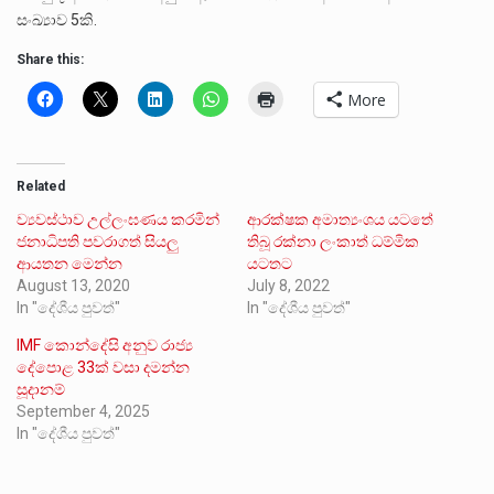
සංඛ්‍යාව 5කි.
Share this:
More
Related
ව්‍යවස්ථාව උල්ලංඝණය කරමින්
ආරක්ෂක අමාත්‍යංශය යටතේ
ජනාධිපති පවරාගත් සියලු
තිබූ රක්නා ලංකාත් ධම්මික
ආයතන මෙන්න
යටතට
August 13, 2020
July 8, 2022
In "දේශීය පුවත්"
In "දේශීය පුවත්"
IMF කොන්දේසි අනුව රාජ්‍ය
දේපොළ 33ක් වසා දමන්න
සූදානම්
September 4, 2025
In "දේශීය පුවත්"