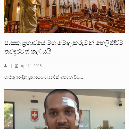
පාස්කු ප්‍රහාරයේ මහ මොලකරුවන් හෙලිකිරීම
තවදුරටත් කල් යයි
Apr 21, 2025
පාස්කු ඉරුදින ප්‍රහාරයට වසර 6ක් ගතවන විට,…