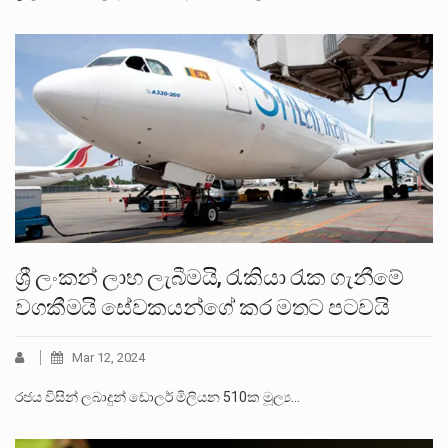
ශ්‍රී ලංකන් ලාභ ලැබීමයි, රැකියා රැක ගැනීමේ
වගකීමයි සේවකයන්ගේ කර මතට පටවයි
Mar 12, 2024
රජය විසින් ලබාදුන් ඩොලර් මිලියන 510ක මූල්‍ය…