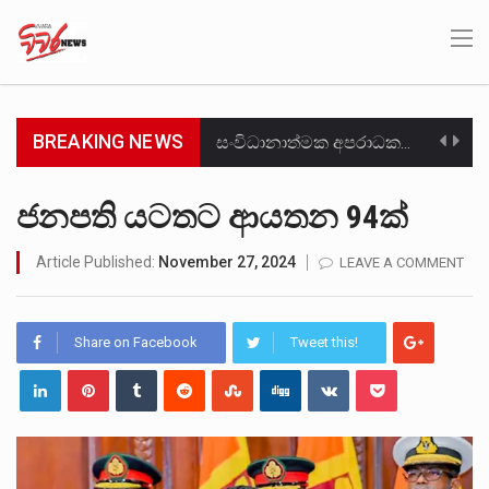
BREAKING NEWS
සංවිධානාත්මක අපරාධකරුවකු වන ලොකු පැටිගේ ප්‍රධාන වෙඩික්කරු බවට සැක කරන ගිං ගඟේ ගිල්වා මරා දමා…
උපරිමාධිකරණ විනිශ්චයකාරවරුන්ගේ හා ඉන් පහළ විනිශ්චයකාරවරුන්ගේ විශ්‍රාම වයස දීර්ඝ කිරීම සඳහා සකස් කර ඇති විසිදෙවන…
ජනපති යටතට ආයතන 94ක්
බන්ධනාගාර රැදවියන් 1,021 දෙනෙකු ඉකුත් වසර පහක කාලය තුලදී (2020 ජනවාරි 01 සිට 2025 දෙසැම්බර්…
Article Published:
November 27, 2024
LEAVE A COMMENT
මහර බන්ධනාගාරයේ අද ඇතිවූ සිද්ධියෙන් තුවාල ලැබූ බව කියන රැඳවියන් ගණන ඉහළ ගොස් තිබේ. ඒ…
Share on Facebook
Tweet this!
අගෝස්තු මස දෙවන ඉරිදා ලිට් රූම් සූම් සංවාදය පැවැත්වෙන්නේ "කතා කරන මහ වැව" නම් නකතාවක්…
ලාල් කාන්ත ඇමතිවරයා අධිකරණ විනිශ්චයකාරවරුන්ගේ විශ්‍රාම යෑමේ වයස සම්බන්ධයෙන් නිහඬව සිටින ලෙස තමාට දැනුම් දුන්…
හිටපු පොලිස්පති පූජිත් ජයසුන්දරට සහ හිටපු ආරක්ෂක අමාත්‍යංශ ලේකම් හේමසිරි ප්‍රනාන්දු විශේෂ ත්‍රිපුද්ගල මහාධිකරණය විසින්…