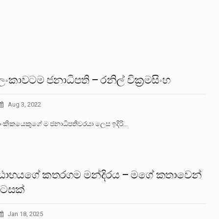
ංකාවටම ජනාධිපති – රනිල් වික්‍රමසිංහ
Aug 3, 2022
ාංකිකයෙකුගේ ම ජනාධිපතිවරයා ලෙස ඉදිරි…
ාභයගේ කතරගම මන්දිරය – මගේ කතාවෙන්
ටසක්
Jan 18, 2025