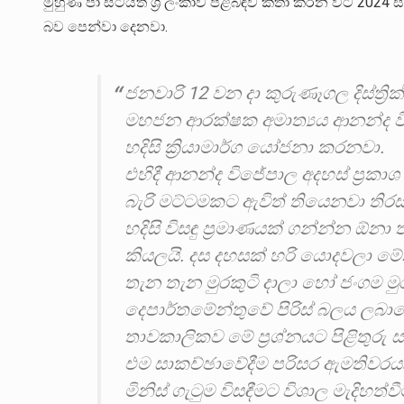
මුහුණ පා සිටියත් ශ්‍රී ලංකාව පිළිබඳව කතා කරන විට 2
බව පෙන්වා දෙනවා.
ජනවාරි 12 වන දා කුරුණෑගල දිස්ත්‍ර
මහජන ආරක්ෂක අමාත්‍යය ආනන්ද විජේ
හදිසි ක්‍රියාමාර්ග යෝජනා කරනවා.
එහිදී ආනන්ද විජේපාල අදහස් ප්‍රකා
බැරි මට්ටමකට ඇවිත් තියෙනවා තිර
හදිසි විසඳු ප්‍රමාණයක් ගන්න්න ඕනා 
කියලයි. දස දහසක් හරි යොදවලා 
තැන තැන මුරකුටි දාලා හෝ ජංගම මුර
දෙපාර්තමේන්තුවේ පිරිස් බලය ල
තාවකාලිකව මේ ප්‍රශ්නයට පිළිතුරු
එම සාකච්ඡාවේදීම පරිසර ඇමතිවරය
මිනිස් ගැටුම විසඳීමට විශාල මැදිහත