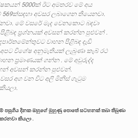
ක්ෂකයන් 5000ක් ඊට අමතරව මේ අය
ම් 569ක්සඳහා අවසර ලබාගෙන තියෙනවා.
න් ඉන්නවා. මේ වසරේ මැද වෙනකොට බඳවා
පිළිබඳ ප්‍රශ්නයක් අවසන් කරන්න පුළුවන් .
ෙපාර්තමේන්තුවට වාහන පිළිබඳ දැඩි
අපට විශේෂ අනුමැතියක් ලැබුණා කැබ් රථ
ාහන ප්‍රමාණයක් ගන්න . මේ අවුරුද්ද
් අවසන් කරන්න පුළුවන්.
 වසර අග වන විට අලි මිනිස් ගැටුම
කියලා.
සම් පසුගිය දිනක ඔහුගේ මුහුණු පොතේ සටහනක් තබා තිබුණා
් කරනවා කියලා .