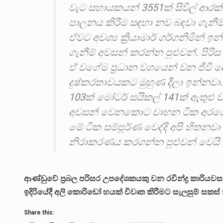
වැට සහායකයන් 3551ක් සිවිල් ආර
පාලනය කිරීම සඳහා නව බඳවා ගැනී
ඒවට අවශ්‍ය ක්‍රියාමාර් ගර්ගනිමි
ගැනීම් අවසන් කරන්න පුළුවන්. පිරිස 
ඒ වගේම ප්‍රධාන වශයෙන් වන ජීවී ද
දුෂ්කරතාවයකට මුහුණ දීලා ඉන්නවා.
103ක් මෝටර් සයිකල් 141ක් ඇතුළු ව
අවසන් වෙනකොට වාහන ටික අරගෙන
මේ ටික සම්පූර්ණ වෙද්දි අපි හිතනවා
නිරාකරණය කරගන්න පුළුවන් වෙයි 
ආණ්ඩුවේ ප්‍රබල පරිසර උපදේශකයකු වන රවින්ද්‍ර කාරියව
ඉදිරියේදී අලි කොරිඩෝ හයක් විවෘත කිරීමට සැලසුම් සකස
Share this: