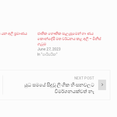
ිය යන අලි ප්‍රමාණය
ජාතික භෞතික සැලැසුමෙන් හා ණය
කොන්දේසි මත වර්ධනය කළ අලි – මිනිස්
ගැටුම
June 27, 2023
In "පාරිසරික"
NEXT POST
යුධ සමයේ සිදුවූ ලිංගික හිංසනවලට
විමර්ශනයක්වත් නෑ