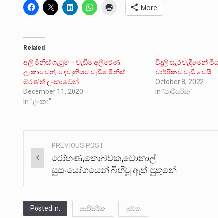
More
Related
අලි මිනිස් ගැටුම – වැඩිම අලිමරණ
විදුලි සැර වැදීමෙන් ම
ලංකාවෙන්, දෙවැනියට වැඩිම මිනිස්
වාර්ෂිකව වැඩි වෙයි.
මරණත් ලංකාවෙන්
October 8, 2022
December 11, 2020
In "පාරිසරික"
In "ලංකා"
PREVIOUS POST
Post
රෝහණ,කොබවක,වොනාල්
navigation
සුසංයෝගයෙන් බිහිවූ ඇත් පුතුනේ
Posted in:
පාරිසරික
පුවත්