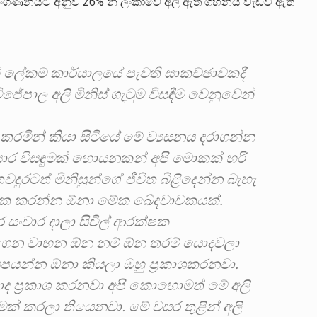
024 සංගණනයට අනුව 26% න් ලංකාවේ අලි ඇත් ගහනය වැඩිවී ඇති
ික් ලේකම් කාර්යාලයේ පැවති සාකච්ඡාවකදී
පාල අලි මිනිස් ගැටුම විසඳීම වෙනුවෙන්
ශ කරමින් කියා සිටියේ මේ ව්‍යසනය දරාගන්න
සාර විසඳුමක් හොයනකන් අපි මොකක් හරි
තවදුරටත් මිනිසුන්ගේ ජීවිත බිළිදෙන්න බැහැ
මේක කරන්න ඕනා මේක ඛේදවාචකයක්.
 සංචාර දාලා සිවිල් ආරක්ෂක
බාගෙන වාහන ඕන නම් ඕන තරම් යොදවලා
 සපයන්න ඕනා කියලා ඔහු ප්‍රකාශකරනවා.
ාද ප්‍රකාශ කරනවා අපි කොහොමත් මේ අලි
්වීමක් කරලා තියෙනවා. මේ වසර තුළින් අලි