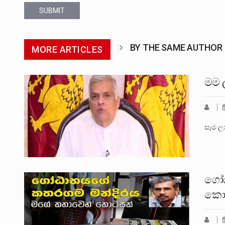
SUBMIT
BY THE SAME AUTHOR
MORE ARTICLES
මම ල
සෑම ල
ගෝඨ
කො