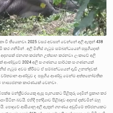
ා වී තියෙනවා. 2025 වසර අවසන් වෙන්නේ අලි ඇතුන් 438
මි කර ගනිමින් . අලි මිනිස් ගැටුම සම්බන්ධයෙන් පසුගියදාත්
යම් අදහසක් ජනගත කරන්න උත්සාහ කරනවා. ලංකාවේ අලි
නමුත් ආණ්ඩුවේ 2024 අලි සංගණනය සාර්ථක සංගණනයක්
ිස් ගැටුම අවම කිරීමට ඒ සම්බන්ධයෙන් දැඩි උනන්දුවක්
ණත් වර්තමාන ආණ්ඩුව ද පසුගිය ආණ්ඩු මෙන්ම අත්තනෝමතික
සිටීම හාස්‍යජනක කාරණයක් වෙනවා .
පක්ෂ මන්ත්‍රීවරයෙකු ඇසූ පැනයකට පිළිතුරු දෙමින් ප්‍රකාශ කර
සිටින බවයි. එහිදී ඉන්දියාව පිළිබඳව අදහස් දක්වමින් ඔහු
වයි. පොදුවේ ආසියානු අලි ඇතුන් ගහණය අඩුවීමේ තර්ජනයකට