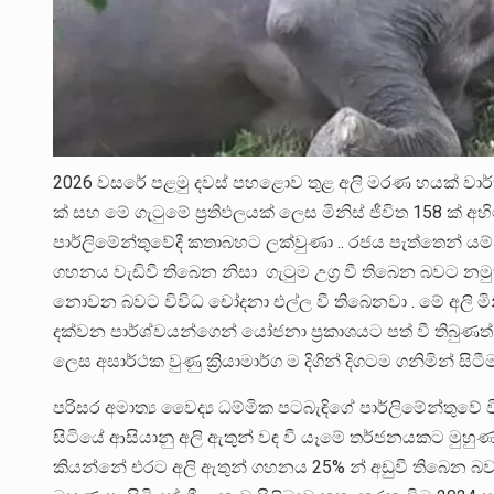
2026 වසරේ පළමු දවස් පහළොව තුළ අලි මරණ හයක් වාර්ත
ක් සහ මේ ගැටුමේ ප්‍රතිඵලයක් ලෙස මිනිස් ජීවිත 158 ක් අහි
පාර්ලිමේන්තුවේදී කතාබහට ලක්වුණා .. රජය පැත්තෙන් 
ගහනය වැඩිවී තිබෙන නිසා ගැටුම උග්‍ර වී තිබෙන බවට 
නොවන බවට විවිධ චෝදනා එල්ල වී තිබෙනවා . මේ අලි මින
දක්වන පාර්ශ්වයන්ගෙන් යෝජනා ප්‍රකාශයට පත් වී තිබු
ලෙස අසාර්ථක වුණු ක්‍රියාමාර්ග ම දිගින් දිගටම ගනිමින් 
පරිසර අමාත්‍ය වෛද්‍ය ධම්මික පටබැඳිගේ පාර්ලිමේන්තුවේ වි
සිටියේ ආසියානු අලි ඇතුන් වඳ වී යෑමේ තර්ජනයකට මුහුණපා 
කියන්නේ එරට අලි ඇතුන් ගහනය 25% න් අඩුවී තිබෙන බ