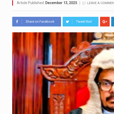
මහර බන්ධනාගාරයේ අද ඇතිවූ ස
Article Published:
December 13, 2025
LEAVE A COMME
අගෝස්තු මස දෙවන ඉරිදා ලිට්
Share on Facebook
Tweet this!
ලාල් කාන්ත ඇමතිවරයා අධිකරණ
හිටපු පොලිස්පති පූජිත් ජයසුන්
පසුගිය මැයි මස 31 දිනෙන් අව
මේ, දන්නා හඳුනන ලියන්නකුග
වත්මන් ආණ්ඩුවේ ප්‍රධාන පාර්