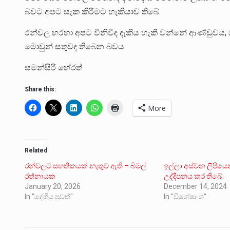
බවට අපට සැක කිරීමට හැකියාව තිබේ.
රන්වල හරහා අපට විනිවිද දැකිය හැකි වන්නේ ආණ්ඩුවය
මොවුන් සතුවද තිබෙන බවය.
සමන්සිරි හේරත්
Share this:
More
Related
රන්වලට සහතිකයක් නැතුව ඇති – බිමල්
ඉල්ලා අස්වන ලිපියෙ
රත්නායක
උද්දීපනය කර තිබේ.
January 20, 2026
December 14, 2024
In "දේශීය පුවත්"
In "විශේෂාංග"