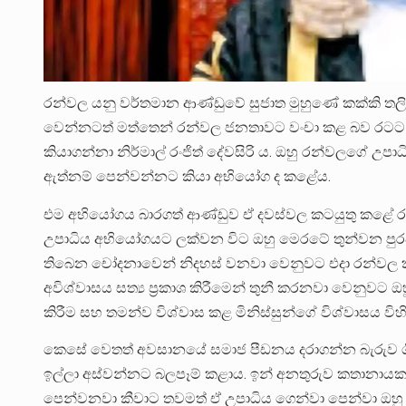
රන්වල යනු වර්තමාන ආණ්ඩුවේ සුජාත මුහුණේ කක්කි තලිප
වෙන්නටත් මත්තෙන් රන්වල ජනතාවට වංචා කළ බව රටට 
කියාගන්නා නිර්මාල් රංජිත්‍ දේවසිරි ය. ඔහු රන්වලගේ 
ඇත්නම් පෙන්වන්නට කියා අභියෝග ද කළේය.
එම අභියෝගය බාරගත් ආණ්ඩුව ඒ දවස්වල කටයුතු කළේ රන
උපාධිය අභියෝගයට ලක්වන විට ඔහු මෙරටේ තුන්වන පුර
තිබෙන චෝදනාවෙන් නිදහස් වනවා වෙනුවට එදා රන්වල කළ
අවිශ්වාසය සත්‍ය ප්‍රකාශ කිරීමෙන් තුනී කරනවා වෙනු
කිරීම සහ තමන්ව විශ්වාස කළ මිනිස්සුන්ගේ විශ්වාසය විහි
කෙසේ වෙතත් අවසානයේ සමාජ පීඩනය දරාගන්න බැරුව 
ඉල්ලා අස්වන්නට බලපෑම් කළාය. ඉන් අනතුරුව කතානායක 
පෙන්වනවා කීවාට තවමත් ඒ උපාධිය ගෙන්වා පෙන්වා ඔහු