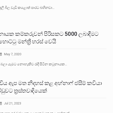
දුලි බිල වැඩි කළොත් පාරට බහිනවා…
නායක කම්කරුවන් පිරිසකට 5000 ලබාදීමට
ට්ටු මන්ත්‍රී හරස් වෙයි
May 7, 2020
ම් බලා යෑමට නොහැකිව රැඳී සිටින කටුනායක…
විය ඇප මත නිදහස් කළ අහ්නාෆ් ජසීම් කවියා
ුවට ත්‍රස්තවාදියෙක්
Jul 21, 2023