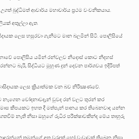
ගත් බුද්ධිමත් ආචාර්ය මහාචාර්ය ප්‍රථම වංචනිකයාය.
ියක් අතුල්ලා ඇත.
වාසිදායක ලෙස හසුරවා ගැනීමට මාන බලමින් සිටි. පොලිසියේ
දනාවේ පොලිසිය යමින් රන්වලව නිදොස් කොට නිදහස්
බැරි, සිද්ධියට මුහුණ දුන් දෙවන පාර්ශවය ඉදිරිපත්
ාසිදායක ලෙස ක්‍රියාත්මක වන බව නිරීක්‍ෂණවේ.
බවට නැගෙන චෝදනාවදැන් වුවද රන් වලට තුරන් කර
 මාස කීපයකට ඉහත දී මත්පැන් පානය කර තිබෙනවාද යන්න
තවීම් නැති නිසා ඔහුගේ රුධිර පරීක්ෂාවකින්ද මේය තාහුරු
ොදරන්නේ තමන්ගේ අත වරදක් හෝ වංචාවක් තිබෙන නිසා