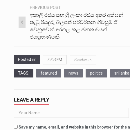
PREVIOUS POST
Post
ඉතාලි රජය සහ ශ්‍රී ලංකා රජය අතර අත්සන්
navigation
තැබූ රියදුරු බලපත් පරිවර්තන ගිවිසුම ඒ
වෙනුවෙන් අරගල කළ ජනතාවගේ
ජයග්‍රහණයකි.
Posted in:
විවර FM
විශේෂාංග
TAGS:
featured
news
politics
sri lanka
LEAVE A REPLY
Save my name, email, and website in this browser for the 