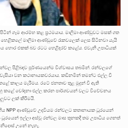
ිටින් ගෑම ආරම්භ කළ ප්‍රථමයාය. මාලිමා ආණ්ඩුවට මසක් ගත
හෙළිකලේ මාලිමා ආණ්ඩුවේ රැකවලෙක් ලෙස සිටිනවා යැයි
උපාධිය හොර එකක් බව රටට හෙළිදරව් කළේය. එවැනි උපාධියක්
්වල පිළිබඳව පූර්ණයෙන්ම විශ්වාසය තබමින්. රන්වලගේ
වැසියා වන කථානායකවරයාය. කඩිනමින් තමන්ට එල්ල වී
ේ කාලය මැරීමය. රටේ ජනතාව තුළ මුදුන් වී ඇති
වට ඔහු කළේ චෝදනා එල්ල කරන පාර්ශවයන් වලට විවේචනය
ලුවට ලක් කිරීමයි.
ගිය NPP ආණ්ඩුවේ උදවියම රන්වලට කතානායක ධූරයෙන්
ධූරයෙන් ඉල්ලා අස්වූ රන්වල මාස තුනකදී තම උපාධිය ගෙනත්
 නිදොස් උනේ නැහැ.