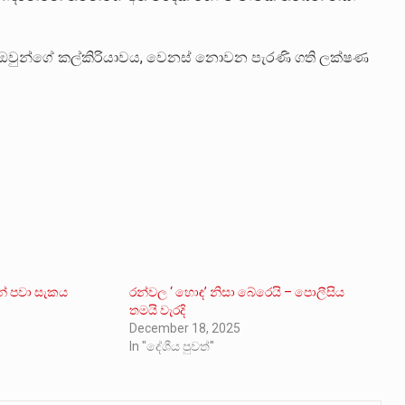
, ඔවුන්ගේ කල්කිරියාවය, වෙනස් නොවන පැරණි ගති ලක්ෂණ
න් පවා සැකය
රන්වල ‘ හොඳ’ නිසා බේරෙයි – පොලීසිය
තමයි වැරදි
December 18, 2025
In "දේශීය පුවත්"