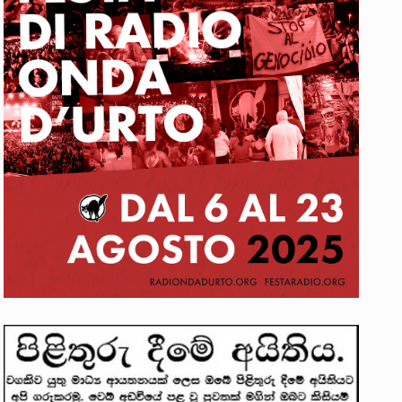
. ඒ…
වක්…
 සිටින ලෙස තමාට දැනුම් දුන්…
ත්‍රිපුද්ගල මහාධිකරණය විසින්…
ාවලෝකනයකි .කෙටි කවියක දිගු බර…
ාන සටන් පාඨයක් වූවේ…