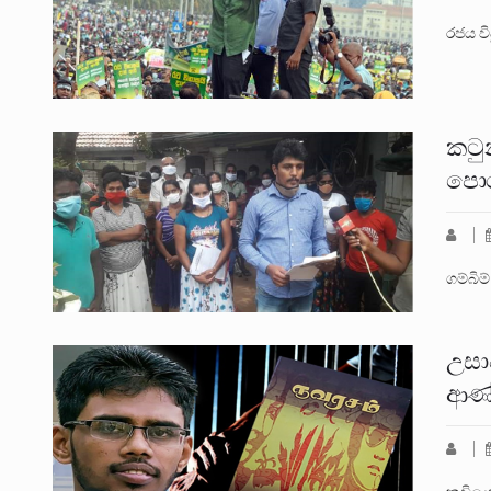
රජය වි
කටු
පොහො
ගම්බි
උසා
ආණ්ඩ