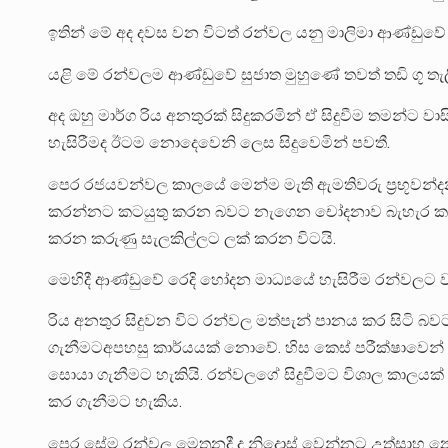
ඉතින් මේ අද දවස වන විටත් රන්වල යනු මාලිමා ආණ්ඩුවේ උ
යළි මේ රන්වලම ආණ්ඩුවේ සුජාත මුහුණේ තවත් තඩි ගූ තැල
අද ඔහු මාර්ග රිය අනතුරක් සිදුකරමින් ඒ සිදුවීම තමන්ට 
හැසිරීමද ඊටම නොදෙවෙනි ලෙස සිදුවෙමින් පවතී.
පෙර රජයවන්වල කාලයේ මෙන්ම මැති ඇමතිවරු ප්‍රභූවන්
කරන්නට කටයුතු කරන බවට නැගෙන චෝදනාව බැහැර කරන්නට 
කරන කරුණු සැලකිල්ලට ලක් කරන විටයි.
මෙහිදී ආණ්ඩුවේ රෙදි හෝදන මාධ්‍යයේ හැසිරීම රන්වලට ව
රිය අනතුර සිදුවන විට රන්වල මත්පැන් පානය කර සිටි 
ගැනීමටඅපහසු කාර්යයක් නොවේ. හිස කෙස් පරීක්ෂාවෙන්
සොයා ගැනීමට හැකියි. රන්වලගේ සිදුවීමට විශාල කාලයක් ග
කර ගැනීමට හැකිය.
පෙර සේම රන්වල මෙතනදී ද නිදොස් වෙන්නට උත්සාහ න