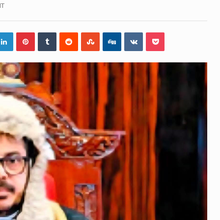
ිද්ධියෙන් තුවාල ලැබූ බව කියන රැඳවියන් ගණන ඉහළ ගොස් තිබේ
NT
 රූම් සූම් සංවාදය පැවැත්වෙන්නේ "කතා කරන මහ වැව" නම් නකතා
 විනිශ්චයකාරවරුන්ගේ විශ්‍රාම යෑමේ වයස සම්බන්ධයෙන් නිහඬව
දරට සහ හිටපු ආරක්ෂක අමාත්‍යංශ ලේකම් හේමසිරි ප්‍රනාන්දු විශේෂ 
සන් වූ වසර තුළ ලොව පුරා විවිධ තනතුරු නාම වලින්…
ේ නන්නාඳුනන අඩවියක සැරිසරා ලද ආස්වාදනීය මොහොතක සිංහ
ශවකරුවා වන ජනතා විමුක්ති පෙරමුණේ කාලයක පටන් තිබුණු ප්‍රධ