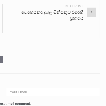
NEXT POST
වෙහෙසකර දුබල මිනිසකුට එරෙහි
ප්‍රහාරය
next time I comment.