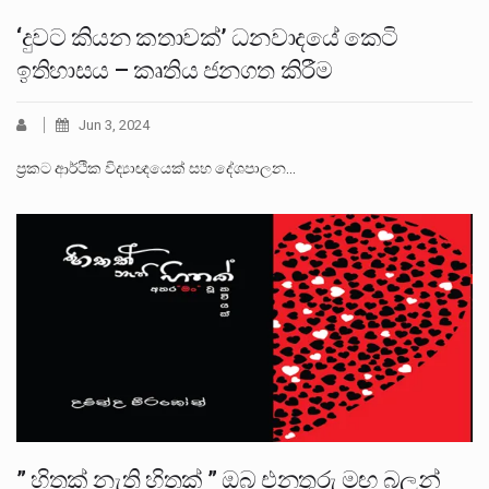
‘දුවට කියන කතාවක්’ ධනවාදයේ කෙටි
ඉතිහාසය – කෘතිය ජනගත කිරීම
Jun 3, 2024
ප්‍රකට ආර්ථික විද්‍යාඥයෙක් සහ දේශපාලන…
” හිතක් නැති හිතක් ” ඔබ එනතුරු මඟ බලන්