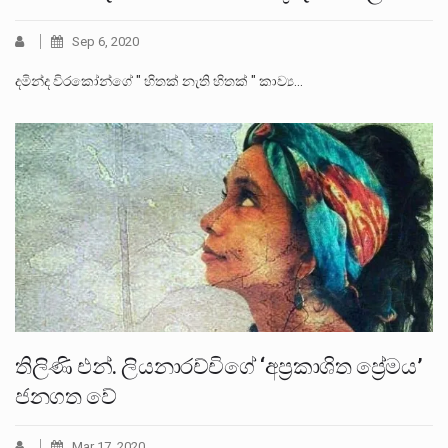
Sep 6, 2020
දමින්ද විරකෝන්ගේ " හිතක් නැති හිතක් " කාව්‍ය…
තිලිණි එන්. ලියනාරච්චිගේ ‘අප්‍රකාශිත ප්‍රේමය’
ජනගත වේ
Mar 17, 2020