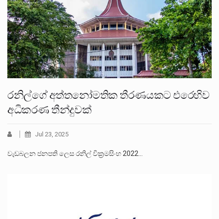
රනිල්ගේ අත්තනෝමතික තීරණයකට එරෙහිව
අධිකරණ තීන්දුවක්
Jul 23, 2025
වැඩබලන ජනපති ලෙස රනිල් වික්‍රමසිංහ 2022…