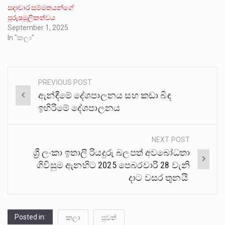
සදාචාර සම්මතයන්ගේ
පුරුෂමූලිකත්වය
September 1, 2025
In "කලා"
PREVIOUS POST
Post
ඇන්ඳීමේ දේශපාලනය සහ කඩා බිඳ
navigation
ඉහිරීමේ දේශපාලනය
NEXT POST
ශ්‍රී ලංකා ඉතාලි රියදුරු බලපත් අවබෝධතා
ගිවිසුම ඇනහිට 2025 පෙබරවාරි 28 වැනි
දාට වසර තුනයි
Posted in:
කලා
පුවත්