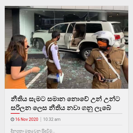
නීතිය සැමට සමාන නොවේ උන් උන්ට
සරිලන ලෙස නීතිය නවා ගනු ලැබේ
16 Nov 2020
10.32 am
දිනපතා මතුවෙන සිදුවීම්…