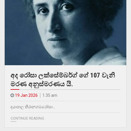
අද රෝසා ලක්සේම්බර්ග් ගේ 107 වැනි
මරණ අනුස්මරණය යි.
19 Jan 2026
1.35 am
දයාපාල තිරානගමරෝසා…
CONTINUE READING