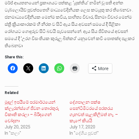
මර්ජ් ආයතනයෙන් ප්‍රකාශයට පත්කළ ‘යුක්තිය’ නමින් වූ සති අන්ත
ටැබ්ලොයිඩ් පුවත්පතෙහි මාධ්‍යවේදිනියක ලෙස කටයුතු කර තිබෙනවා .
ජනමාධ්‍යවේදිනියක මෙන්ම කවිය, සාහිත්‍ය විචාර, සිනමා විචාර මෙන්ම
ස්ත්‍රී ක්‍රියාකාරකම් හී නිරත ව සිටි ඇය සිය අවසන් සමයේ දී පිළිකා
රෝගයට ගොදුරුව සිටි බවයි පැවසෙන්නේ. ඇය සිය ජීවිතයේ අවසන්
සමයේ දී ‘උරග විසංතියක කුරුලු බිත්කර’ යනුවෙන් කවි පොතක්ද පළකර
තිබෙනවා
Share this:
More
Related
මුදල් ඉපයීමේ පරමාර්ථයෙන්
දේශපාලන පක්ෂ
ක්ලැරන්ස්ගේ ජීවන තොරතුරු
සෙන්ටිමීටරයේ පරතරය
විකෘති කරලා – බිරිඳගෙන්
ගැනවත් සැලකිලිමත් නෑ. –
චෝදනා
කැෆේ කියයි
July 20, 2025
July 17, 2020
In "කලා"
In "දේශීය පුවත්"