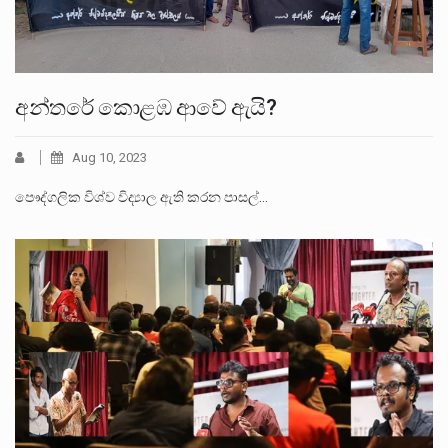
අන්තරේ කොළඹ ආවේ ඇයි?
Aug 10, 2023
පෞද්ගලික විශ්ව විද්‍යාල ඇති කරන පාසල්…