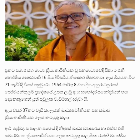
ලාල් කාන්ත ඇමතිවරයා අධිකරණ විනිශ්චයකාරවරුන්ගේ විශ්‍රාම යෑමේ වයස සම්බන්ධයෙන් නිහඬව සිටින ලෙස තමාට දැනුම් දුන්…
2011 වසරේදී දේශපාලන හා මානව හිමිකම් ක්‍රියාකාරීන් වන ලලිත්කුමාර් වීරරාජ් සහ කුගන් මුරුගානන්දන් යාපනයේදී අතුරුදන්…
ගොවියන්ගේ ප්‍රශ්න, ධීවරයන්ගේ ප්‍රශ්න, සෞඛය ප්‍රශ්න, වැටු ප්‍ර්ශ්න, රැකියා විරහිත ප්‍රශ්න මේ සියලු ප්‍රශ්නවලට තනි…
ප්‍රකට සමාජ සහ මාධ්‍ය ක්‍රියාකාරිනියක වූ ජනමාධ්‍යවේදි සීතා රංජනී
මහත්මිය පෙබරවාරි 16 සිය දිවිසරිය නිමාකර තිබෙනවා. ඇය මියයන විට
71 හැවිරිදි වියේ පසුවුණා. 1954 මාර්තු 8 වන දින අනුරාධපුරයේ
පෙරිමියන්කුලම ප්‍රදේශයේ උපත ලැබු ඇය සහෝදර සහෝදරියන් හය
දෙනෙකුගෙන් යුත් පවුලක වැඩිමහල් දරුවා යි.
ඇය වසර 37කට වැඩි කාලයක් මාධ්‍යවේදිනියක සහ සමාජ
ක්‍රියාකාරිණියක ලෙස කටයුතු කළා.
ආර්. ප්‍රේමදාස පාලන සමයේ දී නිදහස් මාධ්‍ය ව්‍යාපාරය හා එක්ව එහි
සමාරම්භක ක්‍රියාකාරිනියක ලෙස කටයුතු කළ සීතා රංජනී මහත්මිය