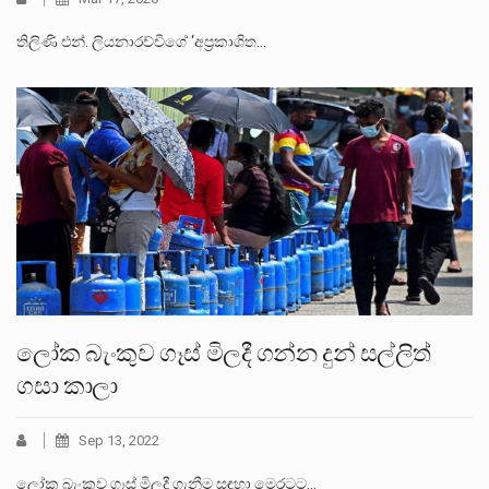
තිලිණි එන්. ලියනාරච්චිගේ ‘අප්‍රකාශිත…
ලෝක බැංකුව ගෑස් මිලදී ගන්න දුන් සල්ලිත්
ගසා කාලා
Sep 13, 2022
ලෝක බැංකුව ගෑස් මිලදී ගැනීම සඳහා මෙරටට…