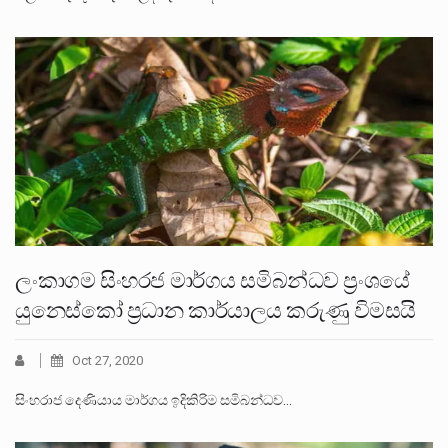
ලංකාගම සිංහරජ මාර්ගය සමිබන්ධව ප්‍රංශයේ
යුනෙස්කෝ ප්‍රධාන කාර්යාලය කරුණු විමසයි
Oct 27, 2020
සිංහරාජ දෙණියාය මාර්ගය ඉදිකිරිම සමිබන්ධව…