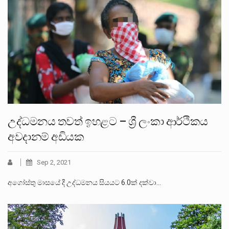
උද්ධමනය තවත් ඉහළට – ශ්‍රී ලංකා ආර්ථිකය
අවදානම් අඩියක
Sep 2, 2021
අගෝස්තු මාසයේ දී උද්ධමනය සියයට 6.0ක් දක්වා…