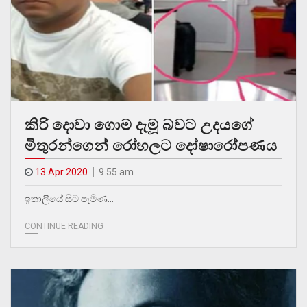
කිරි දොවා ගොම දැමූ බවට උදයගේ
මිතුරන්ගෙන් රෝහලට දෝෂාරෝපණය
13 Apr 2020
9.55 am
ඉතාලියේ සිට පැමිණ…
CONTINUE READING