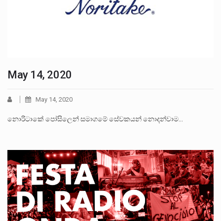
May 14, 2020
May 14, 2020
නොරිටාකේ පෝසිලෙන් සමාගමේ සේවකයන් නොදන්වාම…