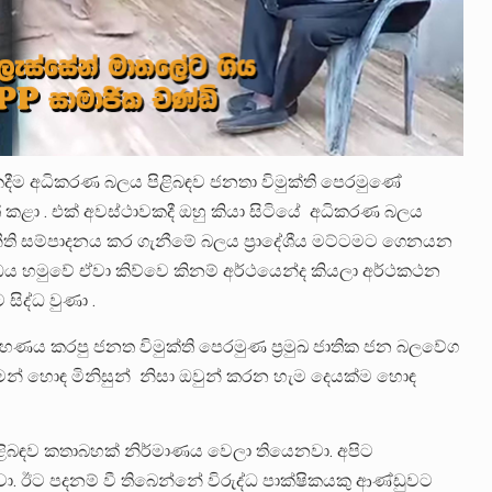
දීම අධිකරණ බලය පිළිබඳව ජනතා විමුක්ති පෙරමුණේ
 කළා . එක් අවස්ථාවකදී ඔහු කියා සිටියේ අධිකරණ බලය
නීති සම්පාදනය කර ගැනීමේ බලය ප්‍රාදේශීය මට්ටමට ගෙනයන
රෝධය හමුවේ ඒවා කිව්වෙ කිනම් අර්ථයෙන්ද කියලා අර්ථකථන
ිද්ධ වුණා .
ණය කරපු ජනත විමුක්ති පෙරමුණ ප්‍රමුඛ ජාතික ජන බලවේග
් හොඳ මිනිසුන් නිසා ඔවුන් කරන හැම දෙයක්ම හොඳ
ිබඳව කතාබහක් නිර්මාණය වෙලා තියෙනවා. අපිට
 ඊට පදනම් වී තිබෙන්නේ විරුද්ධ පාක්ෂිකයකු ආණ්ඩුවට