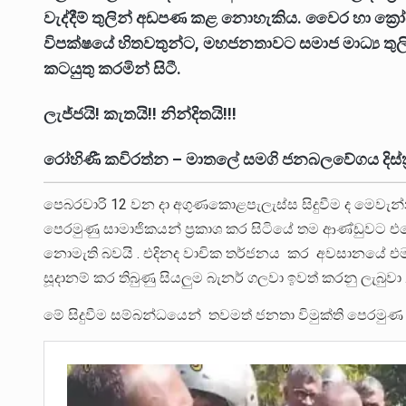
වැද්දීම් තුලින් අඩපණ කළ නොහැකිය. වෛර හා ක්‍රෝධ
විපක්ෂයේ හිතවතුන්ට, මහජනතාවට සමාජ මාධ්‍ය තුල
කටයුතු කරමින් සිටී.
ලැජ්ජයි! කැතයි!! නින්දිතයි!!!
රෝහිණී කවිරත්න – මාතලේ සමගි ජනබලවේගය දිස්ත්‍ර
පෙබරවාරි 12 වන දා අගුණකොළපැලැස්ස සිදුවීම ද මෙවැන්
පෙරමුණු සාමාජිකයන් ප්‍රකාශ කර සිටියේ තම ආණ්ඩුවට එර
නොමැති බවයි . එදිනද වාචික තර්ජනය කර අවසානයේ එම 
සූදානම් කර තිබුණු සියලුම බැනර් ගලවා ඉවත් කරනු ලැබුවා 
මේ සිදුවීම සම්බන්ධයෙන් තවමත් ජනතා විමුක්ති පෙරමුණ