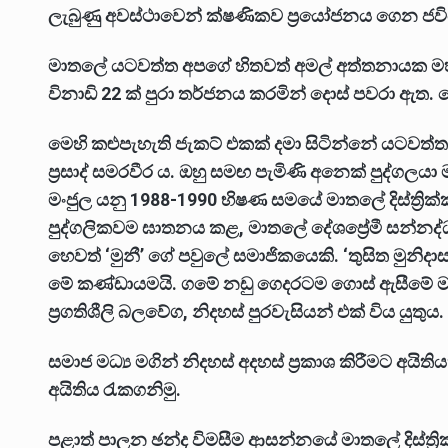
ලැබුණු අවස්ථාවෙන් ක්ෂණිකව ප්‍රයෝජනය ගෙන ජ
මාතලේ යටවත්ත අපගේ හිතවත් අමල් අත්තනායක මහතා
විනාඩි 22 ක් පුරා තර්ජනය කරමින් දොස් පවරා ඇත
මෙහි කළුපැහැති ජැකට් එකක් දමා සිටින්නේ යටවත්ත ප්‍ර
ප්‍රසාද් සමරවීර ය. ඔහු සමඟ පැමිණි ‍අනෙක් පුද්ගලය
මංජුල යනු 1988-1990 භිෂණ සමයේ මාතලේ දිස්ත්‍රික්කයේ
පුද්ගලිකවම ඝාතනය කළ, මාතලේ දේශප්‍රේමී සන්නද
හෙවත් ‘මුනී’ ගේ පවුලේ සමාජිකයෙකි. ‘තුසිත මුනි
මේ කණ්ඩායමයි. ගමේ නඩු ගෙදරටම ගොස් ඇසීමේ මාත
ප්‍රගතිශීලි බලවේග, නිදහස් පුරවැසියන් එක් විය යුතුය.
සමාජ මධ්‍ය මගින් නිදහස් අදහස් ප්‍රකාශ කිරීමට අයිත
අයිතිය රැකගනිමු.
පළාත් පාලන ඡන්ද විමසීම ආසන්නයේ මාතලේ දිස්ත්‍ර