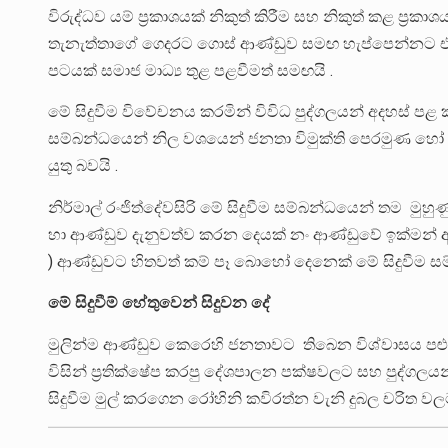
විරුද්ධව යම් ප්‍රකාශයක් නිකුත් කිරීම සහ නිකුත් කළ ප්‍ර
තැනැත්තාගේ ගෙදරට ගොස් ආණ්ඩුව සමඟ හැප්පෙන්නට එපා 
පටයක් සමාජ මාධ්‍ය තුළ පළවීමත් සමඟයි .
මේ සිදුවීම විවේචනය කරමින් විවිධ පුද්ගලයන් අදහස් ප
සම්බන්ධයෙන් නිල වශයෙන් ජනතා විමුක්ති පෙරමුණ හෝ 
යුතු බවයි .
නිර්මාල් රංජිත්දේවසිරි මේ සිදුවීම සම්බන්ධයෙන් තම 
හා ආණ්ඩුව දැනුවත්ව කරන දෙයක් නං ආණ්ඩුවේ ඉක්මන
) ආණ්ඩුවට හිතවත් කම් පෑ බොහෝ දෙනෙක් මේ සිදුවීම ස
මේ සිදුවීම් හේතුවෙන් සිදුවන දේ
මුලින්ම ආණ්ඩුව කෙරෙහි ජනතාවට තිබෙන විශ්වාසය පළුද
විසින් ප්‍රතික්ෂේප කරපු දේශපාලන පක්ෂවලට සහ පුද්ගල
සිදුවීම මුල් කරගෙන රෝහිනි කවිරත්න වැනි දුබල චරිත වලට