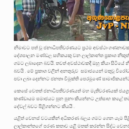
නිමාවට පත් වූ ජනාධිපතිවරණයට ප්‍රථම අවස්ථා ගණනාවක
දේශපාලන මණ්ඩල සභිකයකු වන ලාල්කාන්ත ප්‍රකාශ නිකුත්
ගමට ලබාදෙන බවයි. තවත් අවස්ථාවකදී ඔහු කියා සිටියේ 
බවයි . මේ ප්‍රකාශ වලින් අනතුරුව සමාජයෙන් මතුවූ වි
පවා ලබා දෙන්නට ජනතා විමුක්ති පෙරමුණේ සාමාජිකයන්ට ස
කෙසේ වෙතත් ජනාධිපතිවරණයත් මහ මැතිවරණයක් ජයග්‍රහ
කණ්ඩායම සමාජයට පුන පුනා කියන්නට උත්සාහ කළේ තමන
දේවල් බවට පිළිගන්නට කියයි .
යළිත් වෙනස් වටයකින් අධිකරණ බලය ගමට ගෙන යෑම පිළ
ලාල්කාන්තගේ පරණ කතාව යළි මතක් කරන්න සිද්ධ වෙනවා.