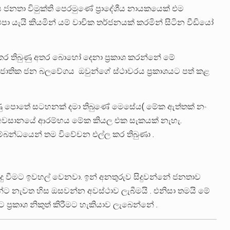
කාශය ජනතා විමුක්ති පෙරමුණේ ප්‍රාදේශීය නායකයෙක් එම
යැයි කියමින් යම් වාචික තර්ජනයක් කරමින් සිටින වීඩියෝ
ළ කර තිබුණු අතර බොහෝ දෙනා ප්‍රකාශ කරන්නේ මේ
ජාතික ජන බලවේගය ඔවුන්ගේ ස්ථාවරය ප්‍රකාශයට පත් කළ
මුහුණු පොතේ සටහනක් දමා තිබුණේ මෙසේය( මේක ඇත්තක් නං
් අවසානයේ ආරම්භය මේක කියල එක සැකයක් නැහැ.
ම්බන්ධයෙන් තම විවේචන එල්ල කර තිබුණා .
ු වීමට ඉවහල් වෙනවා. ඉන් අනතුරුව සිදුවන්නේ ජනතාව
යන්ට නැවත හිස ඔසවන්න අවස්ථාව ලැබීමයි . එනිසා තමයි මේ
 ප්‍රකාශ නිකුත් කිරීමට හැකියාව ලැබෙන්නේ .