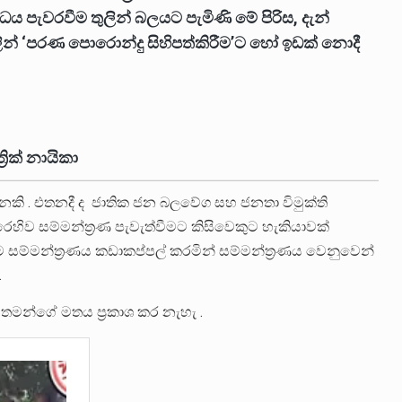
ය පැවරවීම තුලින් බලයට පැමිණි මේ පිරිස, දැන්
ින් ‘පරණ පොරොන්දු සිහිපත්කිරීම’ට හෝ ඉඩක් නොදී
ික් නායිකා
නකි . එතනදී ද ජාතික ජන බලවේග සහ ජනතා විමුක්ති
ෙහිව සම්මන්ත්‍රණ පැවැත්වීමට කිසිවෙකුට හැකියාවක්
සම්මන්ත්‍රණය කඩාකප්පල් කරමින් සම්මන්ත්‍රණය වෙනුවෙන්
.
 තමන්ගේ මතය ප්‍රකාශ කර නැහැ .