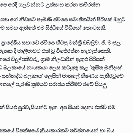
විපෙ රෙදි ගලවන්නට උත්සාහ කරන කවිරත්න
 ගේ නිවසට පැමිණි ජවිපෙ සමාජිකයින් පිරිසක් ඔහුට
. මේ සමඟ ඇත්තේ එම සිද්ධියේ විඩියෝ කොටසකි.
ාදේශීය සභාවේ ජවිපෙ හිටපු මන්ත්‍රී ඩබ්ලිව්. ජී. මංජුල
ා මෑතක දී මාලිමාවට එක් වූ විජේරත්න නැමැත්තෙකි.
 විදුල්පතිවරු, ග්‍රාම නිලධාරීන් ඇතුළු පිරිසක්
්ධ බලකායේ නායකයා ලෙස කටයුතු කළ ‘තුසිත මුනිදාස’
දාස සන්නද්ධ බලකාය’ ලෙසින් මාතලේ භිෂණය පැතිරවූවේ
ලේ පැරණි ක්‍රමයට පරාජය කිරීමට රටේ සියලු
ියක් සියළු පුරවැසියන්ට ඇත. අප සියළු දෙනා එක්වී එම
ිකකයේ විපක්ෂයේ ක්‍රියාකාරකම් තර්ජනයෙන් හා බිය