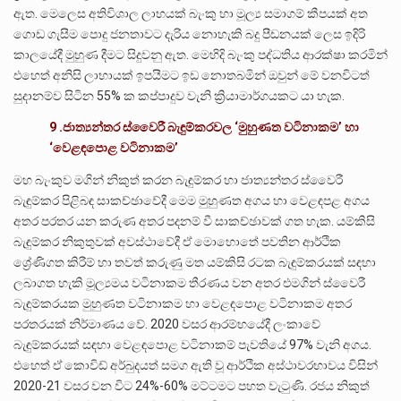
ඇත. මෙලෙස අතිවිශාල ලාභයක් බැංකු හා මූල්‍ය සමාගම් කීපයක් අත
ගොඩ ගැසීම පොදු ජනතාවට දැරිය නොහැකි බදු පීඩනයක් ලෙස ඉදිරි
කාලයේදී මුහුණ දීමට සිදුවනු ඇත. මෙහිදි බැංකු පද්ධතිය ආරක්ෂා කරමින්
එහෙත් අනිසි ලාභායක් ඉපයීමට ඉඩ නොතබමින් ඔවුන් මේ වනවිටත්
සුදානම්ව සිටින 55% ක කප්පාදුව වැනි ක්‍රියාමාර්ගයකට යා හැක.
9 .ජාත්‍යන්තර ස්වෛරී බැඳුම්කරවල ‘මුහුණත වටිනාකම’ හා
‘වෙළඳපොළ වටිනාකම’
මහ බැංකුව මගින් නිකුත් කරන බැඳුම්කර හා ජාත්‍යන්තර ස්වෛරී
බැඳුම්කර පිළිබඳ සාකච්ඡාවේදී මෙම මුහුණත අගය හා වෙළඳපළ අගය
අතර පරතර යන කරුණ අතර පදනම් වී සාකච්ඡාවක් ගත හැක. යම්කිසි
බැඳුම්කර නිකුතුවක් අවස්ථාවේදී ඒ මොහොතේ පවතින ආර්ථික
ශ්‍රේණිගත කිරීම් හා තවත් කරුණු මත යම්කිසි රටක බැඳුම්කරයක් සඳහා
ලබාගත හැකි මූල්‍යමය වටිනාකම තීරණය වන අතර එමගින් ස්වෛරී
බැඳුම්කරයක මුහුණත වටිනාකම හා වෙළඳපොළ වටිනාකම අතර
පරතරයක් නිර්මාණය වේ. 2020 වසර ආරම්භයේදී ලංකාවේ
බැඳුම්කරයක් සඳහා වෙළඳපොළ වටිනාකම් පැවතියේ 97% වැනි අගය.
එහෙත් ඒ කොවිඩ් අර්බුදයත් සමග ඇති වූ ආර්ථික අස්ථාවරභාවය විසින්
2020-21 වසර වන විට 24%-60% මට්ටමට පහත වැටුණි. රජය නිකුත්