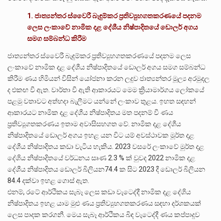
1. ජාත්‍යන්තර ස්වෛරී බැඳුම්කර ප්‍රතිව්‍යුහගතකරණයේ පදනම
ලෙස ලංකාවේ නාමික දළ දේශීය නිෂ්පාදිතයේ ඩොලර් අගය
සමග සම්බන්ධ කිරීම
ජාත්‍යන්තර ස්වෛරී බැඳුම්කර ප්‍රතිව්‍යුහගතකරණයේ පදනම ලෙස
ලංකාවේ නාමික දළ දේශීය නිෂ්පාදිතයේ ඩොලර් අගය සමග සම්බන්ධ
කිරීම ණය හිමියන් විසින් යෝජනා කරන ලදුව ජාත්‍යන්තර මූල්‍ය අරමුදල
ද එකඟ වී ඇත. වාර්තා වී ඇති ආකාරයට මෙම ක්‍රියාමාර්ගය ලෝකයේ
පළමු වතාවට අත්හදා බැලීමට යන්නේ ලංකාව තුළය. ඉහත සඳහන්
ආකාරයට නාමික දළ දේශීය නිෂ්පාදිතය මත පදනම් වී ණය
ප්‍රතිව්‍යූගතකරණය ඉතාම අවාසිසහගත වේ. නාමික දළ දේශීය
නිෂ්පාදිතයේ ඩොලර් අගය ඉහළ යන විට යම් අවස්ථාවක මූර්ත දළ
දේශීය නිෂ්පාදිතය කඩා වැටිය හැකිය. 2023 වසරේ ලංකාවේ මුර්ත දළ
දේශිය නිෂ්පාදිතයේ වර්ධනය සෘණ 2.3 % ක් වුවද 2022 නාමික දළ
දේශීය නිෂ්පාදිතය ඩොලර් බිලියන74.4 ක සිට 2023 දී ඩොලර් බිලියන
84.4 දක්වා ඉහළ ගොස් ඇත.
එනම්, රටේ ආර්ථිකය සැබෑ ලෙස කඩා වැටෙද්දී නාමික දළ දේශිය
නිෂ්පාදිතය ඉහළ යාම මුළු ණය ප්‍රතිව්‍යුහගතකරණය සඳහා දර්ශකයක්
ලෙස පාදක කරගනී. මෙය සැබෑ ආර්ථිකය බිඳ වැටෙද්දී ණය කප්පාදුව