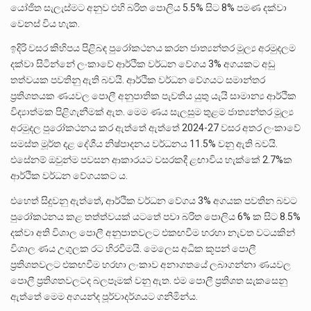
යෝජිත සැලැස්මට අනුව එහි බරිත පොලිය 5.5% සිට 8% පමණ දක්වා
වෙනස් විය හැක.
ඉදිරි වසර කිහිපය පිළිබඳ පුරෝකථනය කරන ජාත්‍යන්තර මූල්‍ය අරමුදලම
දක්වා සිටින්නේ ලංකාවේ ආර්ථික වර්ධන වේගය 3% අගයකට අඩු
තත්වයක පවතිනු ඇති බවයි. ආර්ථික වර්ධන වේගයට සමාන්තර
ප්‍රතිශතයක ණයවල පොලී අනුපාතික පැවතිය යුතු යැයි සාමාන්‍ය ආර්ථික
විද්‍යාත්මක පිළිගැනීමක් ඇත. මෙම ණය සැලසුම තුළම ජාත්‍යන්තර මූල්‍ය
අරමුදල පුරෝකථනය කර ඇත්තේ ඇත්තේ 2024-27 වසර අතර ලංකාවේ
සමස්ත මූර්ත දළ දේශීය නිෂ්පාදනය වර්ධනය 11.5% වනු ඇති බවයි.
එසේනම් ඔවුන්ම පවසන ආකාරයට වසරකදී ළඟාවිය හැක්කේ 2.7%ක
ආර්ථික වර්ධන වේගයකට ය.
එහෙත් සිදුවනු ඇත්තේ, ආර්ථික වර්ධන වේගය 3% අගයක පවතින බවට
පුරෝකථනය කළ තත්ත්වයක් යටතේ පවා බරිත පොලිය 6% ක සිට 8.5%
දක්වා අති විශාල පොලී අනුපාතවලට එකඟවීම හරහා නැවත වටයකින්
විශාල ණය උගුලක රට හිරවීමයි. මෙලෙස අධික කූපන් පොලී
ප්‍රතිශතවලට එකඟවීම හරහා ලංකාව අනාගතයේ ලබාගන්නා ණයවල
පොලී ප්‍රතිශතවලටද බලපෑමක් වනු ඇත. එම පොලී ප්‍රතිශත සැකසෙනු
ඇත්තේ මෙම අගයන්ද පූර්වාදර්ශයට ගනිමින්ය.