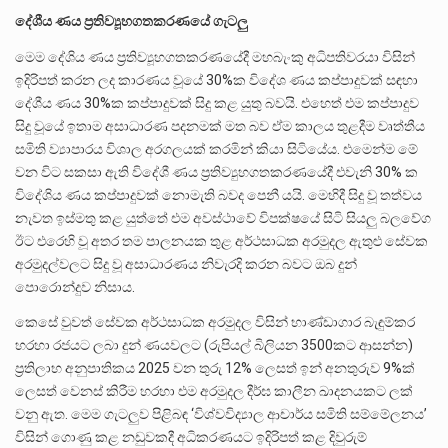
දේශීය ණය ප්‍රතිව්‍යූහගතකරණයේ ගැටලු
මෙම දේශිය ණය ප්‍රතිව්‍යූහගතකරණයේදී මහබැංකු අධිපතිවරයා විසින්
ඉදිරිපත් කරන ලද කාරණය වූයේ 30%ක විදේශ ණය කප්පාදුවක් සඳහා
දේශීය ණය 30%ක කප්පාදුවක් සිදු කළ යුතු බවයි. එහෙත් එම කප්පාදුව
සිදු වූයේ ඉතාම අසාධාරණ පදනමක් මත බව ඒම කාලය තුළදීම වෘත්තීය
සමිති ව්‍යාපාරය විශාල අරගලයක් කරමින් කියා සිටියේය. එමෙන්ම මේ
වන විට සකසා ඇති විදේශී ණය ප්‍රතිව්‍යුහගතකරණයේදී එවැනි 30% ක
විදේශිය ණය කප්පාදුවක් නොමැති බවද පෙනී යයි. මෙහිදී සිදු වූ තත්වය
නැවත ඉස්මතු කළ යුත්තේ එම අවස්ථාවේ විපක්ෂයේ සිටි සියලු බලවේග
ඊට එරෙහි වූ අතර තම පාලනයක තුළ අර්ථසාධක අරමුදල ඇතුළු සේවක
අරමුදල්වලට සිදු වූ අසාධාරණය නිවැරදි කරන බවට ඔබ දුන්
පොරොන්දුව නිසාය.
කෙසේ වුවත් සේවක අර්ථසාධක අරමුදල විසින් භාණ්ඩාගාර බැඳුම්කර
හරහා රජයට ලබා දුන් ණයවලට (රුපියල් බිලියන 3500කට ආසන්න)
ප්‍රතිලාභ අනුපාතිකය 2025 වන තුරු 12% ලෙසත් ඉන් අනතුරුව 9%ක්
ලෙසත් වෙනස් කිරීම හරහා එම අරමුදල දීර්ඝ කාලීන ඛාදනයකට ලක්
වනු ඇත. මෙම ගැටලුව පිළිබඳ ‘විශ්වවිද්‍යාල ආචාර්ය සමිති සම්මේලනය’
විසින් ගොණු කළ නඩුවකදී අධිකරණයට ඉදිරිපත් කළ දිවුරුම්