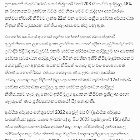
ප්‍රකාශයකින් අවධාරණය කර තිබුණේ වසර 2037වන විට අරමුදල 48%
ක ඛාදනයකට ලක්වන බවයි. එම නිසා මෙම වැරැද්ද හා අසාධාරණ
තත්වය නිවැරදි කිරීමට ලක්ෂ 22ක් වන මෙරට සක්‍රිය සේවක අර්ථසාධක
ගිණුම් හිමි වැඩකරන පන්තිය බලාපොරොත්තු වනු ඇත.
එමෙන්ම කාසියේ අනෙක් පැත්ත වන්නේ ඉතාම මතභේදකාරී
අයුක්තිසහගත ලාභයක් ඉහත ප්‍රාථමික හා පෞද්ගලික ගැණුම්කරුවන්ට
ලබාදීම පිළිබඳ ගැටලුවයි. එනම් සේවක අර්ථසාධක අරමුදලට හා අනෙක්
සේවක සුබසාධන අරමුදල්වලට පිටින් පවතින ඉතිරි කිසිදු බැඳුම්කරයකට
මෙම ප්‍රතිලාභ අනුපාත වෙනස් කිරීමක් මහබැංකුව එම මොහොතේ
තීරණය නොකිරීමය. රජයට මෙලෙස ණය ලබා දෙන ප්‍රාථමික
වෙළෙඳපොළ තුළ පිළිගත් මූල්‍ය ආයතන එවකට පැවතියේ 12ක් පමණි.
සේවක අර්ථසාධක අරමුදල ඇතුළු සේවක සුබ සාධන අරමුදල්
කිහිපයකට හැරුණු කොට ඉතිරි මූල්‍ය ආයතන කිසිවක ප්‍රතිලාභ සඳහා
බලපෑමක් ණය ප්‍රතිව්‍යුගතකරණයේදී සිදු නොවුණි.
ආර්ථික අර්බුදය හේතුවෙන් 2022 අප්‍රේල් මස 01(ආර්ථික අර්බුදය
සංකේතියව පුපුරා යාමේ ආරම්භය) දා සිට 2023 සැප්තැම්බර් 15(දේශීය
ණය ප්‍රතිව්‍යුහගතකරණය අවසන් කළ කාල පරිච්ඡේදය) දක්වා කාල
පරිච්ඡේදය තුළ රජය නිකුත් කළ බැඳුම්කර සඳහා ප්‍රතිලාභ අනුපාතිකය