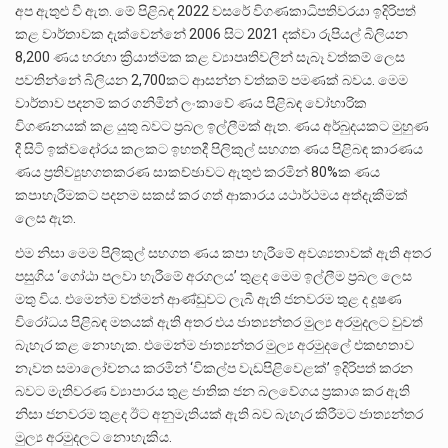
අප ඇතුළු වී ඇත. මේ පිළිබඳ 2022 වසරේ විගණකාධිපතිවරයා ඉදිරිපත්
කළ වාර්තාවක දැක්වෙන්නේ 2006 සිට 2021 දක්වා රුපියල් බිලියන
8,200 ණය හරහා ක්‍රියාත්මක කළ ව්‍යාපෘතිවලින් සැබෑ වත්කම් ලෙස
පවතින්නේ බිලියන 2,700කට ආසන්න වත්කම් පමණක් බවය. මෙම
වාර්තාව පදනම් කර ගනිමින් ලංකාවේ ණය පිළිබඳ වෝහාරික
විගණනයක් කළ යුතු බවට ප්‍රබල ඉල්ලීමක් ඇත. ණය අර්බුදයකට මුහුණ
දී සිටි ඉක්වදෝරය කලකට ඉහතදී පිලිකුල් සහගත ණය පිළිබඳ කාරණය
ණය ප්‍රතිව්‍යුහගතකරණ සාකච්ඡාවට ඇතුළු කරමින් 80%ක ණය
කපාහැරීමකට පදනම සකස් කර ගත් ආකාරය යථාර්ථමය අත්දැකීමක්
ලෙස ඇත.
එම නිසා මෙම පිලිකුල් සහගත ණය කපා හැරීමේ අවශ්‍යතාවක් ඇති අතර
පසුගිය ‘ගෝඨා පලවා හැරීමේ අරගලය’ තුළද මෙම ඉල්ලීම ප්‍රබල ලෙස
මතු විය. එමෙන්ම වත්මන් ආණ්ඩුවට ලැබී ඇති ජනවරම තුළ ද දූෂණ
විරෝධය පිළිබඳ මතයක් ඇති අතර එය ජාත්‍යන්තර මුල්‍ය අරමුදලට වුවත්
බැහැර කළ නොහැක. එමෙන්ම ජාත්‍යන්තර මුල්‍ය අරමුදලේ එකඟතාව
නැවත සමාලෝචනය කරමින් ‘විකල්ප වැඩපිළිවෙළක්’ ඉදිරිපත් කරන
බවට මැතිවරණ ව්‍යාපාරය තුළ ජාතික ජන බලවේගය ප්‍රකාශ කර ඇති
නිසා ජනවරම තුළද ඊට අනුමැතියක් ඇති බව බැහැර කිරීමට ජාත්‍යන්තර
මුල්‍ය අරමුදලට නොහැකිය.