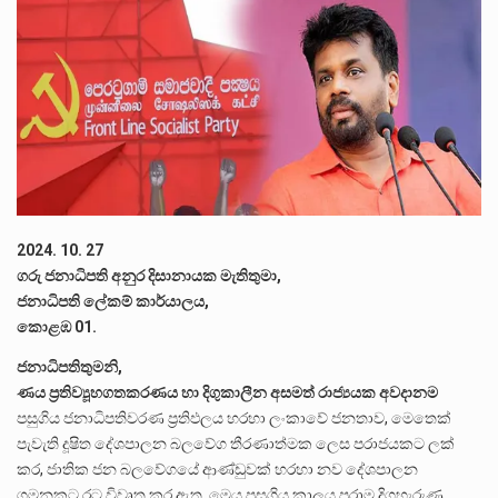
පසුගිය මැයි මස 31 දිනෙන් අවසන් වූ වසර තුළ ලොව පුරා විවිධ තනතුරු නාම වලින්…
මේ, දන්නා හඳුනන ලියන්නකුගේ නන්නාඳුනන අඩවියක සැරිසරා ලද ආස්වාදනීය මොහොතක සිංහාවලෝකනයකි .කෙටි කවියක දිගු බර…
වත්මන් ආණ්ඩුවේ ප්‍රධාන පාර්ශවකරුවා වන ජනතා විමුක්ති පෙරමුණේ කාලයක පටන් තිබුණු ප්‍රධාන සටන් පාඨයක් වූවේ…
2024. 10. 27
ගරු ජනාධිපති අනුර දිසානායක මැතිතුමා,
ජනාධිපති ලේකම් කාර්යාලය,
කොළඹ 01.
ජනාධිපතිතුමනි,
ණය ප්‍රතිව්‍යූහගතකරණය හා දිගුකාලීන අසමත් රාජ්‍යයක අවදානම
පසුගිය ජනාධිපතිවරණ ප්‍රතිඵලය හරහා ලංකාවේ ජනතාව, මෙතෙක්
පැවැති දූෂිත දේශපාලන බලවේග තීරණාත්මක ලෙස පරාජයකට ලක්
කර, ජාතික ජන බලවේගයේ ආණ්ඩුවක් හරහා නව දේශපාලන
ගමනකට රට විවෘත කර ඇත. මෙය පසුගිය කාලය පුරාම දිගහැරුණු