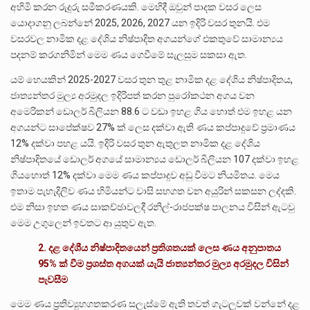
අහිමි කරන රුදුරු සමීකරණයකි. මෙහිදී ඔවුන් පාදක වසර ලෙස
යොදාගනු ලබන්නේ 2025, 2026, 2027 යන ඉදිරි වසර තුනයි. එම
වසරවල නාමික දළ දේශිය නිෂ්පාදිත අගයන්ගේ එකතුවේ සාමාන්‍යය
පදනම් කරගනිමින් මෙම ණය ගෙවීමේ සැලසුම සකසා ඇත.
යම් හෙයකින් 2025-2027 වසර තුන තුළ නාමික දළ දේශිය නිෂ්පාදිතය,
ජාත්‍යන්තර මුල්‍ය අරමුදල ඉදිරිපත් කරන පුරෝකථන අගය වන
අමෙරිකන් ඩොලර් බිලියන 88.6 ට වඩා ඉහළ ගිය හොත් එම ඉහළ යන
අගයන්ට සාපේක්ෂව 27% ක් ලෙස දක්වා ඇති ණය කප්පාදුවේ ප්‍රමාණය
12% දක්වා පහළ යයි. ඉදිරි වසර තුන ඇතුලත නාමික දළ දේශිය
නිෂ්පාදිතයේ ඩොලර් අගයේ සාමාන්‍යය ඩොලර් බිලියන 107 දක්වා ඉහළ
ගියහොත් 12% දක්වා මෙම ණය කප්පාදුව අඩු වීමට නියමිතය. මෙය
ඉතාම පැහැදිලිව ණය හිමියන්ට වාසි සහගත වන අයුරින් සකසන ලද්දකි.
එම නිසා ඉහත ණය සාකච්ඡාවලදී රනිල්-රාජපක්ෂ පාලනය විසින් ඇටවු
මෙම උගුලෙන් ඉවතට ආ යුතුව ඇත.
2. දළ දේශීය නිෂ්පාදිතයෙන් ප්‍රතිශතයක් ලෙස ණය අනුපාතය
95% ක් වීම ප්‍රශස්ත අගයක් යැයි ජාත්‍යන්තර මුල්‍ය අරමුදල විසින්
පැවසීම
මෙම ණය ප්‍රතිව්‍යුහගතකරණ සලැස්මේ ඇති තවත් ගැටලුවක් වන්නේ දළ