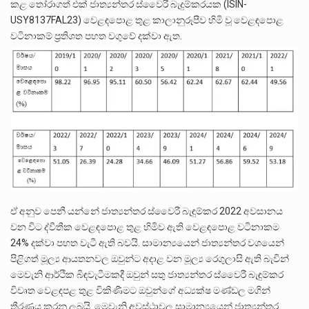
කළ තෝරාගත් එක් ජාත්‍යන්තර ස්වෛරී බැදුම්කරයක (ISIN-
USY8137FAL23) වෙළඳපොළ තුළ කාලානුරූපීව හිමි වූ වෙළඳපොළ
වටිනාකම් ප්‍රතිශත පහත වගුවේ දක්වා ඇත.
ඒ අනුව පෙනී යන්නේ ජාත්‍යන්තර ස්වෛරී බැඳුම්කර 2022 අවසානය
වන විට ද්වීතීක වෙළඳපොළ තුළ හිමිව ඇති වෙළඳපොළ වටිනාකම
24% දක්වා පහත වැටී ඇති බවයි. සාමාන්‍යයෙන් ජාත්‍යන්තර වශයෙන්
පිළිගත් මූල්‍ය ආයතනවල ඔවුන්ට අදාළ වන මූල්‍ය රෙගුලාසි ඇති බැවින්
මෙවැනි ආර්ථික බිඳවැටීමකදී ඔවුන් සතු ජාත්‍යන්තර ස්වෛරී බැඳුම්කර
විවෘත වෙළඳපළ තුළ විකිණීමට ඔවුන්ගේ අධ්‍යක්ෂ මණ්ඩල මගින්
තීරණය කරනු ලබයි. මෙවැනි අවස්ථාවල සාමාන්‍යයෙන් ජාත්‍යන්තර