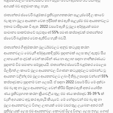
බැඳුම්කරවලින් කොටසකට හෝ ඔවුන් ගෙවා ඇත්තේ ඊට වඩා අඩු
අගයක් බව අනුමාන කළ හැක.
ජාත්‍යන්තර ස්වෛරී බැඳුම්කර ප්‍රතිව්‍යුහගතකරන සැලැස්මේදී ලංකාවේ
බැංකු හා මූල්‍ය ආයතන වෙත ඉදිරිපත් කර ඇති සැලැස්ම එම ආයතනවලට
ඉතාම වාසිදායක වී ඇත. 2022 වසරේ ඇති වූ මූල්‍ය අර්බුදයත් සමග
සාමාන්‍ය සාකච්ඡාවේ පැවතුණේ 55% පමණ කප්පාදුවක් ජාත්‍යන්තර
ස්වෛරී බැදුම්කර වෙත ඇතිවිය හැකි බවයි.
ජාත්‍යන්තර ගිණුම්කරන මූලධර්මවලට අනුව කටයුතු කරන
ආයතනවලට මෙවැනි අර්බුදයකදී පූර්ව සූදානමක් ලෙස කල් ඇතුව සිය
ලාභයෙන් පංගුවක් වෙන් කරමින් ණය හා අලාභ සදහා හානිකරණයට
සුදානම් වීම සමාන්‍ය සම්ප්‍රදායයි. ජාත්‍යන්තර ස්වෛරී බැඳුම්කර මෙලෙස
මිලදීගත් ලංකාවේ මූල්‍ය ආයතනවල විගණන කටයුතුවලට සම්බන්ධ වූ
ආයතන වලින්ද එම මූල්‍ය ආයතනවලට ලබා දී තිබූ උපදෙස වන්නේ 55%
කප්පාදුවකට සූදානම් වන ලෙසයි. ඒ සඳහා 2022 වසරේ සිට මේ දක්වා
එම බැංකු හා මූල්‍ය ආයතනවල වෙන් කිරීම් සිදුකර ඇති අතර යෝජිත
ණය ප්‍රතිව්‍යුහගත කරන ක්‍රියාවලිය තුළ එම ණය කප්පාදුව 35-39 % ක්
වැනි අගයකට අඩු කර ඇතැයි කියැවේ. මේ හේතුවෙන් එම බැංකු හා
මූල්‍ය ආයතනවලට විශාල ලාභයක් මෙම වසර තුළ ලැබෙන අතර එහි
ප්‍රතිඵලයක් ලෙස එම ආයතනවල කොටස් මිලද විශාල ලෙස ඉහළ ගොස්