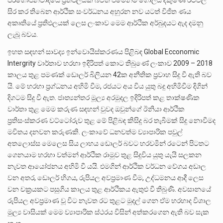
සිර කර තිබෙන ආර්ථික සංවර්ධනය අහුරන නව යටත් විජිත ණය
අකෘතියේ ප්‍රතිඵලයක් ලෙස ලංකාව මෙම ආර්ථික අර්බුදයට ඇද දමනු
ලැබූ බවය.
ඉහත සඳහන් සාවද්‍ය ඉන්වොයිස්කරණය පිළිබඳ Global Ecconomic
Intergrity වාර්තාව හරහා ඉදිරිපත් කොට තිබු‍ණේ ලංකාව 2009 – 2018
කාලය තුළ පමණක් ඩොලර් බිලියන 42ක අනීතික ප්‍රවාහ සිදු වී ඇති බව
යි. මේ හරහා ප්‍රග්ධනය අහිමි වීම, රජයට අය විය යුතු බදු අහිමිවීම දිගින්
දිගටම සිදු වී ඇත. ජාත්‍යන්තර මූල්‍ය අරමුදල ඉදිරිපත් කළ තාක්ෂණික
වාර්තා තුළ මෙම කරුණ සඳහන් වුවද ඔවුන්ගේ ඊනියා ආර්ථික
ප්‍රතිසංස්කරණ වට්ටෝරුව තුළ මේ පිළිබඳ කිසිදු බර තැබීමක් සිදු නොවීමද
මවිතය දනවන කරුණකි. ලංකාවේ ධනවත්ම ව්‍යාපාරික පවුල්
අතලොස්ස මෙලෙස සිය ලාභය ඩොලර් බවට හරවමින් රටෙන් පිටතට
ගෙනයාම හරහා වත්මන් ආර්ථික රාමුව තුළ සිදුවිය යුතු යැයි සලකන
නැවත ආයෝජනය අහිමි වී යයි. එමගින් ආර්ථික වර්ධන වේගය අඩාල
වන අතර, ඩොලර් හිගය, රුපියල අවප්‍රමාණ වීම, උද්ධමනය ආදී ලෙස
වන චක්‍රයකට පසුගිය කාලය තුළ ආර්ථිකය ඇතුළු වී තිබුණි. අවසානයේ
රුපියල අවප්‍රමාණ වූ විට නැවත රට තුළට මුදල් ගෙන ඒම හරහාද විශාල
මුල්‍ය වාසියක් මෙම ව්‍යාපාරික ස්ථරය විසින් අත්කරගෙන ඇති බව සැක