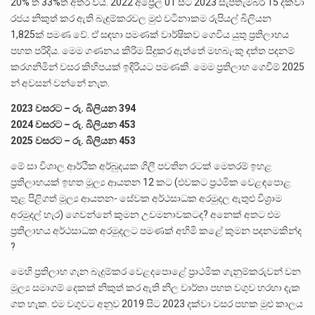
20% ත් 33%ත් අතර විය. 2022 අප්‍රේල් 01 සිට 2023 සැප්තැම්බර් 15 දක්වා
රජය නිකුත් කර ඇති බැඳුම්කරවල මුළු වටිනාකම රුපියල් බිලියන
1,825ක් පමණ වේ. ඒ සඳහා පමණක් වාර්ෂිකව ගෙවිය යුතු ප්‍රතිලාභය
පහත පරිදිය. මෙම ගණනය කිරිම සිදුකර ඇත්තේ මහබැංකු දත්ත පදනම්
කරගනිමින් වසර කිහිපයක් ඉදිරියට පමණකි. මෙම ප්‍රතිලාභ ගෙවීම් 2025
න් අවසන් වන්නේ නැත.
2023 වසරට – රු. බිලියන 394
2024 වසරට – රු. බිලියන 453
2025 වසරට – රු. බිලියන 453
මේ සා විශාල ආර්ථික අර්බුදයක ගිලී පවතින රටක් මෙතරම් ඉහළ
ප්‍රතිලාභයක් ඉහත මූල්‍ය ආයතන 12 කට (එවකට ප්‍රථමික වෙළඳපොළ
තුළ පිළිගත් මූල්‍ය ආයතන- සේවක අර්ථසාධක අරමුදල ඇතුළු විශ්‍රාම
අරමුදල් හැර) ගෙවන්නේ කුමන උවමනාවකටද? අනෙක් අතට එම
ප්‍රතිලාභය අර්ථසාධක අරමුදලට පමණක් අහිමි කළේ කුමන පදනමකින්ද
?
මෙහි ප්‍රතිලාභ ගැන බැදුම්කර වෙළදපොළේ ප්‍රාථමික ගැනුම්කරුවන් වන
මූල්‍ය සමාගම් දෙකක් නිකුත් කර ඇති නිල වාර්තා පහත වගුව හරහා දැක
ගත හැක. එම වගුවට අනුව 2019 සිට 2023 දක්වා වසර පහක මුළු කාලය