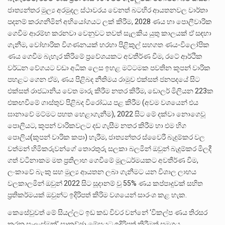
ජාත්‍යන්තර මුල්‍ය අරමුදල ස්ථාවරය වෙනත් බටහිර ආයතනවල වාර්තා
පදනම් කරගනිමින් අභියෝගයට ලක් කිරීම, 2028 ණය හා පොලීවාරික
ගෙවීම ආරම්භ කරනවා වෙනුවට තවත් සැලකිය යුතු කාලයක් ඒ සඳහා
ගැනීම, වෝහාරික විගණනයක් හරහා පිළිකුල් සහගත ණය-විලෝපික
ණය ගෙවීම බැහැර කිරිමේ ප්‍රවේශයකට අවතීර්ණ වීම, රටේ ආර්ථික
වර්ධන වේගයට වඩා අධික ලෙස ඉහළ මට්ටමක පවතින කූපන් වාරික
පහළට ගෙන ඒම, ණය පිළිබද නීතිමය රාමුව එක්සත් ජනපදයේ සිට
එක්සත් රාජධානිය වෙත මාරු කිරීම නතර කිරීම, ඩොලර් මිලියන 223ක
එකඟවීමේ ගාස්තුව පිළිබද විරෝධය පළ කිරීම (අවම වශයෙන් එය
ඝානාවේ මට්මට පහත හෙළාගැනීම), 2022 සිට මේ දක්වා නොගෙවූ
පොලියට, කූපන් වාරිකවලට දඩ ගැසීම නතර කිරීම හා එම හිග
පොලිය(කූපන් වාරික කපා) හැරීම, ජාත්‍යන්තර ස්වෛරී බැදුම්කර වල
වත්මන් හිමිකරුවන්ගේ තොරතුරු සලකා බලමින් ඔවුන් බැදුම්කර මිලදී
ගත් වටිනාකම මත ප්‍රතිලාභ ගෙවීමේ මූලධර්මයකට අවතීර්ණ වීම,
ලංකාවේ බැංකු සහ මුල්‍ය ආයතන ලබා ගැනීමට යන විශාල ලාභය
වලකාලමින් ඔවුන් 2022 සිට සූදානම් වු 55% ණය කප්පාදුවක් සහිත
ප්‍රතිකර්මයක් ඔවුන්ට ඉදිරිපත් කිරිම වශයෙන් සාරංශ කළ හැක.
කෙසේවුවත් මේ සියල්ලට ඉඩ කඩ විවර වන්නේ ‘විකල්ප ණය තිරසර
කරන සැලැස්මක්’ සාකච්ඡා මේසයට ඉදිරිපත් කිරීමත් සමගය.