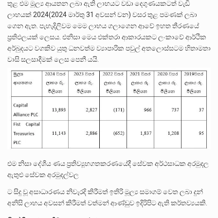
තුළ එම මූල්‍ය ආයතන ලබා ඇති ලාභයට වඩා දෙගුණයකටත් වැඩි
ලාභයක් 2024(2024 මාර්තු 31 අවසන් වන) වසර තුළ පමණක් ලබා
ගෙන ඇත. පැහැදිලිවම මෙම ලාභය ගලාගෙන ආවේ ඉහත තීරණයේ
ප්‍රතිඵලයක් ලෙසය. එනිසා මෙය එක්තරා ආකාරයකට ලංකාවේ ආර්ථික
අර්බුදයට වගකිව යුතු ධනවත්ම ව්‍යාපාරික පවුල් අතලොස්සටම හිතාමතා
වාසි සලසාදීමක් ලෙස පෙනී යයි.
එම නිසා දේශීය ණය ප්‍රතිව්‍යූහගතකරණයේදී සේවක අර්ථසාධක අරමුදල
ඇතුළු සේවක අරමුදල්වල
ට සිදු වූ අසාධාරණය නිවැරදි කිරීමත් ඉතිරි මූල්‍ය සමාගම් වෙත ලබා දුන්
අනිසි ලාභය අවසන් කිරීමත් වත්මන් ආණ්ඩුව ඉදිරිපිට ඇති කර්තව්‍යයකි.