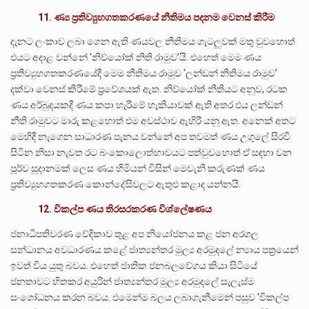
11. ණ්‍ය ප්‍රතිව්‍යුහගතකරණයේ නීතිමය පදනම වෙනස් කිරීම
දැනට ලංකාව ලබා ගෙන ඇති ණයවල නීතිමය ගැටලුවක් මතු වුවහොත්
එයට අදාළ වන්නේ ‘නිව්යෝක් නිති රාමුව’යි. එහෙත් මෙම ණය
ප්‍රතිව්‍යුහගතකරණයේදී මෙම නීතිමය රාමුව ‘ලන්ඩන් නීතිමය රාමුව’
දක්වා වෙනස් කිරීමේ ප්‍රවේශයක් ඇත. නිව්යෝක් නීතියට අනුව, රටක
ණය අර්බුදයකදී ණය කපා හැරීමේ හැකියාවක් ඇති අතර එය ලන්ඩන්
නීති රාමුවට මාරු කළහොත් එම අවස්ථාව ඇහිරී යනු ඇත. අනෙක් අතට
මෙහිදී නැගෙන සාධාරණ පැනය වන්නේ අප තවමත් ණය උගුලේ සිරවී
සිටින නිසා නැවත රට බංකොලොත්භාවයට පත්වුවහොත් ඒ සඳහා වන
පූර්ව සූදානමක් ලෙස ණය හිමියන් විසින් මෙවැනි කරුණක් ණය
ප්‍රතිව්‍යුහගතකරණ කොන්දේසිවලට ඇතුළු කළාද යන්නයි.
12. විකල්ප ණය තිරසරකරණ විශ්ලේෂණය
ජනාධිපතිවරණ වේදිකාව තුළ අප නියෝජනය කළ ජන අරගල
සන්ධානය අවධාරණය කළේ ජාත්‍යන්තර මුල්‍ය අරමුදලේ න්‍යාය පත්‍රයෙන්
ඉවත් විය යුතු බවය. එහෙත් ජාතික ජනබලවේගය කියා සිටියේ
ජනතාවට හිතකර අයුරින් ජාත්‍යන්තර මුල්‍ය අරමුදලේ සැලැස්ම
සංශෝධනය කරන බවය. එමෙන්ම බලය ලබාගැනීමෙන් පසුව ‘විකල්ප