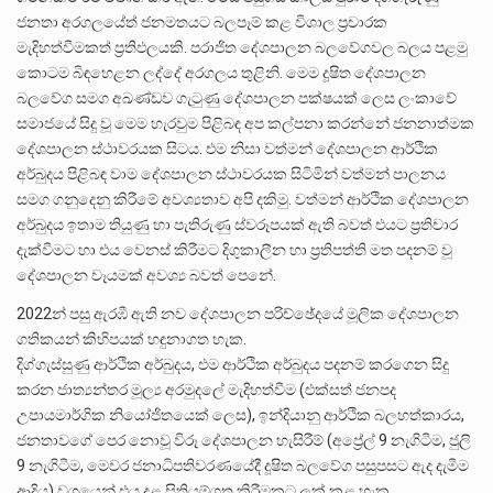
ජනතා අරගලයේත් ජනමතයට බලපෑම් කළ විශාල ප්‍රචාරක
මැදිහත්වීමකත් ප්‍රතිඵලයකි. පරාජිත දේශපාලන බලවේගවල බලය පළමු
කොටම බිඳහෙළන ලද්දේ අරගලය තුළිනි. මෙම දූෂිත දේශපාලන
බලවේග සමග අඛණ්ඩව ගැටුණු දේශපාලන පක්ෂයක් ලෙස ලංකාවේ
සමාජයේ සිදු වූ මෙම හැරවුම පිළිබඳ අප කල්පනා කරන්නේ ජනනාත්මක
දේශපාලන ස්ථාවරයක සිටය. එම නිසා වත්මන් දේශපාලන ආර්ථික
අර්බුදය පිළිබඳ වාම දේශපාලන ස්ථාවරයක සිටිමින් වත්මන් පාලනය
සමග ගනුදෙනු කිරීමේ අවශ්‍යතාව අපි දකිමු. වත්මන් ආර්ථික දේශපාලන
අර්බුදය ඉතාම තියුණු හා පැතිරුණු ස්වරූපයක් ඇති බවත් එයට ප්‍රතිචාර
දැක්වීමට හා එය වෙනස් කිරීමට දිගුකාලීන හා ප්‍රතිපත්ති මත පදනම් වූ
දේශපාලන වෑයමක් අවශ්‍ය බවත් පෙනේ.
2022න් පසු ඇරඹී ඇති නව දේශපාලන පරිච්ඡේදයේ මූලික දේශපාලන
ගතිකයන් කිහිපයක් හඳුනාගත හැක.
දිග්ගැස්සුණු ආර්ථික අර්බුදය, එම ආර්ථික අර්බුදය පදනම් කරගෙන සිදු
කරන ජාත්‍යන්තර මූල්‍ය අරමුදලේ මැදිහත්වීම (එක්සත් ජනපද
උපායමාර්ගික නියෝජිතයෙක් ලෙස), ඉන්දියානු ආර්ථික බලහත්කාරය,
ජනතාවගේ පෙර නොවූ විරූ දේශපාලන හැසිරීම් (අප්‍රේල් 9 නැගිටීම, ජුලි
9 නැගිටීම, මෙවර ජනාධිපතිවරණයේදී දූෂිත බලවේග පසුපසට ඇද දැමීම
ආදිය) වශයෙන් එය දළ සිතියම්ගත කිරීමකට ලක් කළ හැක.