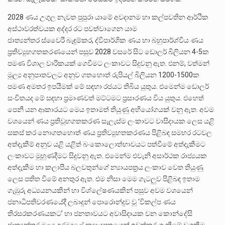
2028 ණය උගුල නැවත පුපුරා යාමේ අවදානම හා කල්පවතින ආර්ථික
අස්ථාවරත්වයක අද්දර රට පවත්වාගෙන යාම
ජාත්‍යන්තර ස්වෛරී බැඳුම්කර, ද්විපාර්ශික ණය හා බහුපාර්ශ්වීය ණය
ප්‍රතිව්‍යුහගතකරණයෙන් පසුව 2028 වසරේ සිට ඩොලර් බිලියන 4-5ක
පමණ විශාල වාරිකයක් ගෙවීමට ලංකාවට සිදුවනු ඇත. එනම්, වත්මන්
මුල්‍ය අනුපාතවලට අනුව ගතහොත් රුපියල් බිලියන 1200-1500ක
පමණ අමතර ඉපයීමක් මේ සඳහා රජයට තිබිය යුතුය. එමෙන්ම ඩොලර්
සංචිතයද මේ සඳහා ප්‍රමාණවත් මට්ටමට ප්‍රසාරණය විය යුතුය. එහෙත්
පෙනී යන ආකාරයට මෙය ඉතාමත් තියුණු අභියෝගයක් වනු ඇත. අවම
වශයෙන් ණය ප්‍රතිවූහගතකරණ සැලැස්ම ලංකාවට වාසිදායක ලෙස යළි
සකස් කර නොගතහොත් ණය ප්‍රතිව්‍යුහතකරණය පිළිබඳ සමහර රටවල
අත්දැකීම් අනුව යළි යළිත් බංකොලොත්භාවයට පත්වීමේ අත්දැකීමට
ලංකාවට මුහුණදීමට සිදුවනු ඇත. එමෙන්ම එවැනි අසාර්ථක රාජ්‍යයක
අත්දැකීම හා කලාපීය බලවතුන්ගේ න්‍යායපත්‍රය ලංකාව වෙත තියුණු
ලෙස පතිත වීමේ අනතුර ඇත. එම නිසා මෙම ගැටලුව පිළිබඳ ඉතාම
ගැඹුරු අධ්‍යයනයකින් හා විශ්ලේෂණයකින් පසුව අවම වශයෙන්
ජනාධිපතිවරණයේදී ලබාදුන් පොරොන්දුව වූ ‘විකල්ප ණය
තිරසරකරණයකට’ හා ජනතාවයට අවාසිදායක වන කොන්දේසි