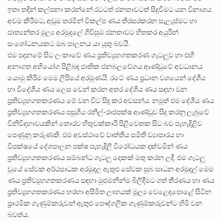
ඉතා තදින් කල්පනා කරන්නේ රටටත් ජනතාවටත් සිදුවීමට යන විනාශය
අවම කීරීමට, අඩුම තරමින් විකල්ප ණය තිරසරකරන සැලැස්මට හා
ජාත්‍යන්තර මුල්‍ය අරමුදලේ ගිවිසුම ජනතාවට හිතකර අයුරින්
සංශෝධනයකට ඔබ පාලනය යා යුතු බවයි.
එම පදනමේ සිට ලංකාවේ ණය ප්‍රතිව්‍යූහගතකරණ ගැටලුව හා එහි
අනාගත අභියෝග පිළිබඳ ජාතික ජනබලවේගය ආණ්ඩුවේ අවධානය
යොමු කිරීම මෙම ලිපියේ අරමුණයි. රටේ ණය ප්‍රධාන වශයෙන් දේශීය
හා විදේශීය ණය ලෙස වෙන් කරන අතර දේශීය ණය සඳහා වන
ප්‍රතිව්‍යූහගතකරණය මේ වන විට සිදු කර අවසන්ය. නමුත් එම දේශීය ණය
ප්‍රතිව්‍යූහගතකරණය පසුගිය රනිල්-රාජපක්ෂ ආණ්ඩුව සිදු කරනු ලැබුවේ
විනිවිදභාවයකින් තොරව හිතුවක්කාරී පිළිවෙතක සිට බව පැහැදිළිව
පෙණුනු කරුණකි. එම අවස්ථාවේ වෘත්තීය සමිති ව්‍යාපාරය හා
විපක්ෂයේ දේශපාලන පක්ෂ පැහැදිලි විරෝධයක දක්වමින් ණය
ප්‍රතිව්‍යූහගතකරණය සම්බන්ධ ගැටලු දෙකක් මතු කරන ලදී. එම ගැටලු
වූයේ සේවක අර්ථසාධක අරමුදල ඇතුළු සේවක සුබ සාධන අරමුදල් මෙම
ණය ප්‍රතිව්‍යුහගතකරණය සඳහා මුළුමනින්ම බිලිදීමට ගත් තීරණය හා ණය
ප්‍රතිව්‍යූහගතකරණය හරහා අසීමිත ලාභයක් මූල්‍ය වෙළෙඳපොළේ සිටින
ප්‍රාථමික ගැණුම්කරුවන් ඇතුළු පෞද්ගලික ගැණුම්කරුවන්ට හිමි වන
බවත්ය.