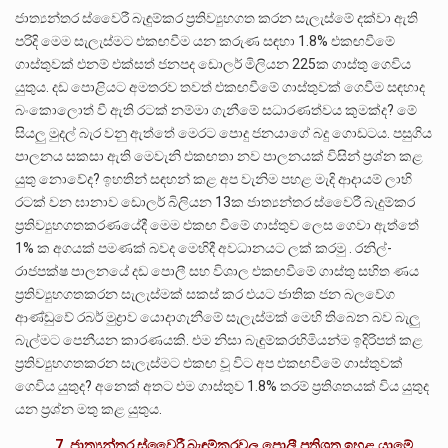
ජාත්‍යන්තර ස්වෛරී බැඳුම්කර ප්‍රතිව්‍යුහගත කරන සැලැස්මේ දක්වා ඇති
පරිදි මෙම සැලැස්මට එකඟවීම යන කරුණ සඳහා 1.8% එකඟවීමේ
ගාස්තුවක් එනම් එක්සත් ජනපද ඩොලර් මිලියන 225ක ගාස්තු ගෙවිය
යුතුය. දඩ පොළියට අමතරව තවත් එකඟවීමේ ගාස්තුවක් ගෙවීම සඳහාද
බංකොලොත් වී ඇති රටක් නම්මා ගැනීමේ සධාරණත්වය කුමක්ද? මේ
සියලු මුදල් බැර වනු ඇත්තේ මෙරට පොදු ජනයාගේ බදු ගොඩටය. පසුගිය
පාලනය සකසා ඇති මෙවැනි එකඟතා නව පාලනයක් විසින් ප්‍රශ්න කළ
යුතු නොවේද? ඉහතින් සඳහන් කළ අප වැනිම පහළ මැදි ආදායම් ලාභි
රටක් වන ඝානාව ඩොලර් බිලියන 13ක ජාත්‍යන්තර ස්වෛරී බැදුම්කර
ප්‍රතිව්‍යුහගතකරණයේදී මෙම එකඟ වීමේ ගාස්තුව ලෙස ගෙවා ඇත්තේ
1% ක අගයක් පමණක් බවද මෙහිදී අවධානයට ලක් කරමු . රනිල්-
රාජපක්ෂ පාලනයේ දඩ පොලී සහ විශාල එකඟවීමේ ගාස්තු සහිත ණය
ප්‍රතිව්‍යුහගතකරන සැලැස්මක් සකස් කර එයට ජාතික ජන බලවේග
ආණ්ඩුවේ රබර් මුද්‍රාව යොදාගැනීමේ සැලැස්මක් මෙහි තිබෙන බව බැලු
බැල්මට පෙනීයන කාරණයකි. එම නිසා බැඳුම්කරහිමියන්ම ඉදිරිපත් කළ
ප්‍රතිව්‍යුහගතකරන සැලැස්මට එකඟ වූ විට අප එකඟවීමේ ගාස්තුවක්
ගෙවිය යුතුද? අනෙක් අතට එම ගාස්තුව 1.8% තරම් ප්‍රතිශතයක් විය යුතුද
යන ප්‍රශ්න මතු කළ යුතුය.
7. ජාත්‍යන්තර ස්වෛරී බැඳුම්කරවල පොලී ප්‍රතිශත ඉහළ යාමේ