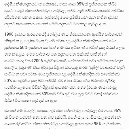
දේශීය නිෂ්පාදනයට සාපේක්ෂව, රාජ්‍ය ණය 95%ක් ප්‍රතිශතයක තීබීම
යෝග්‍ය යැයි ජාත්‍යන්තර මූල්‍ය අරමුදල දක්වා ඇති නිර්ණායකයයි. ආර්ථික
පරිවර්තන පනත සකසා ඇත්තේද මෙම ප්‍රමිතියෙන් පැන නගින දර්ශක
පදනම් කරගෙනය. එහෙත් මෙම පදනමේ බරපතළ ගැටලු ඇත.
1990 දශකය ආරම්භයේදී ගෝලීය ණය තිරසරකරණ ඇගයීම් වාර්තාවක්
නිකුත් කළ ලෝක බැංකුව, යම් රටක දළ දේශීය නිෂ්පාදිතයෙන් ණය
ප්‍රතිශතය 50% ඉක්මවා යන්නේ නම් එය අධික ණය බරින් යුතු රටක් ලෙස
නම් කළේය. මෙම වාර්තාව මත පදනම් වන එක්සත් ජාතින්ගේ
සංවිධානයද වසර 2006 සැසිවාරයකදී යෝජනාවක් පවා සම්මත කර ඇත.
ගෝලීය දකුණේ ණය අර්බුදය පිළිබඳ කටයුතු කරන ‘ජුබිලි ව්‍යාපාරය’ වැනි
සංවිධාන පවා රටක ණය ප්‍රතිශතය දළ දේශිය නිෂ්පාදිතයට සාපේක්ෂව
50% ක පැවතිය යුතු බව දක්වයි. එම නිසා රටක ණය බරතාව පිළිබඳ
බටහිර බලවේග විසින් පිළිගත් ආයතන පවා මෙම (රටක ණය බර දළ
දේශීය නිෂ්පාදිතයෙන් 50%කට වඩා අඩු විය යුතු බවට වන) ස්ථාවරය
විටින් විට ගෙන හැර දක්වා ඇත.
එහෙත් මේ සියල්ල පසෙක දැමු ජාත්‍යන්තර මූල්‍ය අරමුදල එම අගය 95%
ක් වීම ගැටළුවක් නොවන බව දක්වයි. මෙහි සැබෑ වාසිය සැලසෙන්නේ
ණයකරුවන්ටය. ජාත්‍යන්තර මූල්‍ය අරමුදල ඉහත අගය 95% යැයි කියන