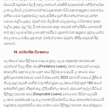
ස්වෛරී බැඳුම්කර මිලදී ගනු ලබන්නේ යම්කිසි අවදානමක් ගනිමින් අධික
ලාභ ලැබීමේ උවමනාවෙන් කටයුතු කරන විවිධාකාර කුප්‍රකට සමාගම්ය.
එනිසා මෙම බැඳුම්කරවල සැබෑ අයිතිය දැන් තිබෙන්නේ කාටද යන්න
සොයා බැලිය යුතුය. ඔවුන් එවා මිලදීගත් වෙළඳපොළ වටිනාකම සසඳා
බැලිය යුතුය. මුල් මිල දී ගත් සමාගම් සතුව තවමත් එහි අයිතිය නොපවතී
නම් කූට ලෙස අධික ලාභයක් ඉපයීමට සුදානම් වන කුප්‍රකට පුද්ගලයන්ට
එම ලාභය ලබාදිය යුතු නැත. මන්ද ඒ හරහා ඔවුන්ට කිසිදු පාඩුවක් සිදු
නොවේ.
10. වෝහාරික විගණනය
ලෝකයේ ණය පිළිබඳ සංවාදයේ ප්‍රබල ලෙස මතුකරන කාරණයක්
යවන්නේ විලෝපික ණය(Predatory Loans), එනම් රාජ්‍යයන් ගොදුරු
කරගැනීම සඳහාම ලබා දෙන ණය පිළිබඳ සංවාදයයි. ලංකාවේ ණය
ප්‍රතිව්‍යුහගතකරණයට පෙර විශ්ෂයෙන්ම 2023 ජනවාරි මාසයේ ග්‍රීසියේ
හිටපු මුදල් ඇමති යානීස් වරුෆකීස් ප්‍රමුඛ ලෝකයේ විද්වතුන් 182 කගේ
අත්සනින් යුතුව නිකුත් කළ ලිපියකින් ලංකාවේ රජයෙන් ඉල්ලා සිටියේ
පිලිකුල් සහගත ණය (Despicable Loans) නොගෙවා සිටින ලෙසයි.
ලංකාව සමස්තයක් ලෙස ලබාගත් ද්විපාර්ශ්වීය ණය, ජාත්‍යන්තර ස්වෛරී
බැඳුම්කර, බහුපාර්ශ්වීය ණය හරහා මෙම පිලිකුල් සහගත ණය අර්බුදයට