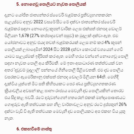
5. නොගෙවූ පොලියට නැවත පොලියක්
දැනට යෝජිත ජාත්‍යන්තර ස්වෛරී බැඳුම්කර ප්‍රතිව්‍යුහගතකරන
සැලැස්මට අනුව 2022 වසරේ සිට මේ දක්වා ජාත්‍යන්තර ස්වෛරී
බැඳුම්කර සඳහා නොගෙවූ කූපන් වාරික ලෙස එක්සත් ජනපද ඩොලර්
මිලියන 1,678 (27% කප්පාදුවෙන් පසුව) ක මුදලක් දක්වා ඇත. එම
යෝජනාවට අනුව එයද තවත් බැඳුම්කරයක් ලෙස නම් කර 4% කූපන්
පොලියක් ලබාදෙමින් 2024 සිට 2028 දක්වා කොටස් වශයෙන් ගෙවී
යාමට සැලැස්මක් ඉදිරිපත් කර ඇත. මෙහි හරය වන්නේ නොගෙවූ පොලී
සඳහා නැවත පොලී අය කිරීමකි. මේ ඉතා අසාධාරණ තත්ත්වයක් වන
අතර ‘දඬුවම් මුදලාලි’ පන්නයේ ගිනිපොලී පිළිවෙතකි. එම දඩ පොලිය
වසරකට ඇමෙරිකානු එක්සත් ජනපද ඩොලර් මිලියන 64කි. මෙහිදී
දැක්විය යුත්තේ මීට සති කිහිපයකට පෙර ණය ප්‍රතිව්‍යුහගතකරණ
ක්‍රියාවලිය අවසන් කළ ඝානා රාජ්‍යය මෙවැනි දඩ පොලියකින් තොරව
එය සිදු කළ බවයි. රටේ දරුවන්ගෙන් හතරෙන් එකක් මන්දපොෂණයට
ගොදුරුව ඇති තත්වයක සහ නිල වාර්තාවලට අනුව රටේ දුප්පතුන් 26%
දක්වා වැඩි වි ඇති තත්වයක මෙවැනි දඩ පොලියකට අප එකඟ විය යුතු
නැත.
6. එකඟවීමේ ගාස්තු