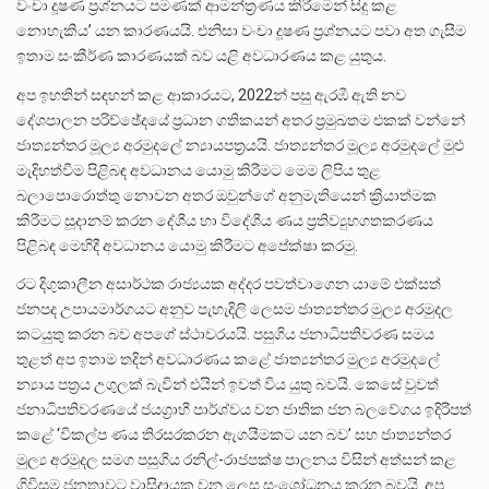
වංචා දූෂණ ප්‍රශ්නයට පමණක් ආමන්ත්‍රණය කිරීමෙන් සිදු කළ
නොහැකිය’ යන කාරණයයි. එනිසා වංචා දූෂණ ප්‍රශ්නයට පවා අත ගැසීම
ඉතාම සංකීර්ණ කාරණයක් බව යළි අවධාරණය කළ යුතුය.
අප ඉහතින් සඳහන් කළ ආකාරයට, 2022න් පසු ඇරඹී ඇති නව
දේශපාලන පරිච්ඡේදයේ ප්‍රධාන ගතිකයන් අතර ප්‍රමුඛතම එකක් වන්නේ
ජාත්‍යන්තර මූල්‍ය අරමුදලේ න්‍යායපත්‍රයයි. ජාත්‍යන්තර මූල්‍ය අරමුදලේ මුළු
මැදිහත්වීම පිළිබඳ අවධානය යොමු කිරීමට මෙම ලිපිය තුළ
බලාපොරොත්තු නොවන අතර ඔවුන්ගේ අනුමැතියෙන් ක්‍රියාත්මක
කිරීමට සූදානම් කරන දේශීය හා විදේශීය ණය ප්‍රතිව්‍යුහගතකරණය
පිළිබඳ මෙහිදී අවධානය යොමු කිරීමට අපේක්ෂා කරමු.
රට දිගුකාලීන අසාර්ථක රාජ්‍යයක අද්දර පවත්වාගෙන යාමේ එක්සත්
ජනපද උපායමාර්ගයට අනුව පැහැදිලි ලෙසම ජාත්‍යන්තර මුල්‍ය අරමුදල
කටයුතු කරන බව අපගේ ස්ථාවරයයි. පසුගිය ජනාධිපතිවරණ සමය
තුළත් අප ඉතාම තදින් අවධාරණය කළේ ජාත්‍යන්තර මුල්‍ය අරමුදලේ
න්‍යාය පත්‍රය උගුලක් බැවින් එයින් ඉවත් විය යුතු බවයි. කෙසේ වුවත්
ජනාධිපතිවරණයේ ජයග්‍රාහී පාර්ශ්වය වන ජාතික ජන බලවේගය ඉදිරිපත්
කළේ ‘විකල්ප ණය තිරසරකරන ඇගයීමකට යන බව’ සහ ජාත්‍යන්තර
මුල්‍ය අරමුදල සමග පසුගිය රනිල්-රාජපක්ෂ පාලනය විසින් අත්සන් කළ
ගිවිසුම ජනතාවට වාසිදායක වන ලෙස සංශෝධනය කරන බවයි. අප