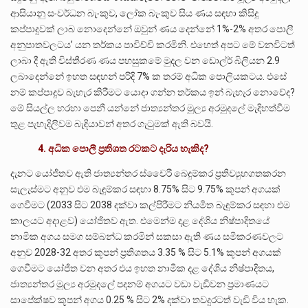
ආසියානු සංවර්ධන බැංකුව, ලෝක බැංකුව සිය ණය සඳහා කිසිදු
කප්පාදුවක් ලාබ නොදෙන්නේ ඔවුන් ණය දෙන්නේ 1%-2% අතර පොලී
අනුපාතවලටය’ යන තර්කය පාවිච්චි කරමිනි. එහෙත් අපට මේ වනවිටත්
ලාබා දී ඇති විස්තීරණ ණය පහසුකමේ මුදල වන ඩොල්ර් බිලියන 2.9
ලබාදෙන්නේ ඉහත සඳහන් පරිදි 7% ක තරම් අධික පොලියකටය. එසේ
නම් කප්පාදුව බැහැර කිරීමට යොදා ගන්න තර්කය ඉන් බැහැර නොවේද?
මේ සියල්ල හරහා පෙනී යන්නේ ජාත්‍යන්තර මූල්‍ය අරමුදලේ මැදිහත්වීම
තුළ පැහැදිලිවම බැඳියාවන් අතර ගැටුමක් ඇති බවයි.
4. අධික පොලී ප්‍රතිශත රටකට දැරිය හැකිද?
දැනට යෝජිතව ඇති ජාත්‍යන්තර ස්වෛරී බෙදුම්කර ප්‍රතිව්‍යුහගතකරන
සැලැස්මට අනුව එම බැඳුම්කර සඳහා 8.75% සිට 9.75% කූපන් අගයක්
ගෙවීමට (2033 සිට 2038 දක්වා කල්පිරීමට නියමිත බැඳුම්කර සඳහා එම
කාලයට අදාළව) යෝජිතව ඇත. එමෙන්ම දළ දේශිය නිෂ්පාදිතයේ
නාමික අගය සමග සම්බන්ධ කරමින් සකසා ඇති ණය සමීකරණවලට
අනුව 2028-32 අතර කූපන් ප්‍රතිශතය 3.35 % සිට 5.1% කූපන් අගයක්
ගෙවීමට යෝජිත වන අතර එය ඉහත නාමික දළ දේශිය නිෂ්පාදිතය,
ජාත්‍යන්තර මූල්‍ය අරමුදලේ පදනම් අගයට වඩා වැඩිවන ප්‍රමාණයට
සාපේක්ෂව කූපන් අගය 0.25 % සිට 2% දක්වා තවදුරටත් වැඩි විය හැක.