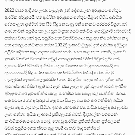
2022 වසර ආශ්‍රිතව ලංකාව මුහුණ දුන් දේශපාලන අර්බුදයට හේතුව
ආර්ථික අර්බුදයයි. එම ආර්ථික අර්බුදයේ හේතුව පිළිබඳ විවිධ ආර්ථික
දේශපාලන දෘෂ්ටීන් මත සිට සිදු කෙරුණු එකිනෙකට පරස්පර විග්‍රහයන්
ගණනාවක් පසුගිය කාලය පුරාම ප්‍රකාශයට පත් විය. පෙරටුගාමී සමාජවාදී
පක්ෂය වශයෙන් අප, පසුගිය ජනාධිපතිවරණය තුළ අප නියෝජනය කළ
ජන අරගල සන්ධානය හරහා 2022දී ලංකාව මුහුණ දුන් ආර්ථික අර්බුදය
පිළිබඳ ඉදිරිපත් කළ අදහස මෙසේ සාරාංශගත කළ හැක. එනම්, ලංකාව
ඉතාම ධනවත් ව්‍යාපාරික පවුල් අතලොස්සක් විසින් ඔවුන් ලබා ගත්
ලාභය රටින් පිටතට අනීතික ලෙස රැගෙන යාම (අපනයනයේදී හා
ආනයනයේදී සිදු කරන සාවද්‍ය ඉන්වොයිස්කරණය) හරහා සිදු වූ
ගැටලුවක් ලෙසත් සැලසුමකින් තොරව අධික ලෙස ණය ගැනීම, ණය
අවභාවිතාව විසින් ඇති කර ඇති ණය උගුලක ප්‍රතිඵලයක් බවත් ආර්ථික
අර්බුදයේ බර මුළුමනින්ම පහළ පාන්තික සහ පහළ මැද පාන්තික ජනයා
මත පටවා මෙම අර්බුදයේ මැද පවා සිය ලාභය තර කර ගනිමින්, අධික
ලෙස බදු පැහැර හැර සිටිනා ඉහත ධනවත්ම ව්‍යාපාරික පවුල් අතලොස්ස
ලබා ගන්නා අධික ලාභයේ ප්‍රතිඵලයක් බවත්, දිගුකාලින වශයෙන්
කාර්මීකරණය වෙත යොමු නොවු ආර්ථික ප්‍රතිපත්තියක ප්‍රතිඵලයක්
බවත් පසුගිය දශක කිපය තුළ නැගී ආ නව මැද පන්තියේ
පරිභෝජනවාදයේ ප්‍රතිඵලයක් බවත් එමෙන්ම ගෝලිය දකුණේ රටවල්