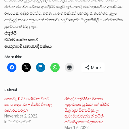
ජාත්‍යන්තර මුල්‍ය අරමුදලේ න්‍යායපත්‍රයෙන් ඉවත්කර ගැනීමේ වගකීම
ජාතික ජනබලවේගය ආණ්ඩුව සතුව ඇති අතර, එය දිගුකාලීන අසාර්ථක
රාජ්‍යයක අද්දර පවත්වාගෙන යාමේ එක්සත් ජනපද, ජාත්‍යන්තර මුල්‍ය
අරමුදල් න්‍යාය පත්‍රයෙන් ජනතාව ගලවාගැනීමේ ප්‍රගතිශීලි – ඓතිහාසික
ප්‍රවේශයක් වනු ඇත.
ස්තූතියි
මධ්‍යම කාරක සභාව
පෙරටුගාමී සමාජවාදී පක්ෂය
Share this:
More
Related
නොවැ. 02 විරෝධතාවයට
රනිල් වික්‍රමසිංහ මහතා
සහය දෙනවා – විශ්ව විද්‍යාල
අග්‍රාමාත්‍ය ධූරයට පත් කිරීම
ආචාර්යවරුන්
පිළිබඳව විශ්වවිද්‍යාල
November 2, 2022
ආචාර්යවරුන්ගේ සමිති
In "දේශීය පුවත්"
සම්මේලනයේ ප්‍රකාශය
May 19, 2022