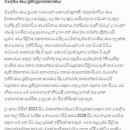
විදේශීය ණය ප්‍රතිව්‍යූහගතකරණය
විදේශීය ණය ප්‍රධාන වශයෙන් කොටස් තුනකි. බහුපාර්ශ්වීය ණය
(ජාත්‍යන්තර මූල්‍ය අරමුදල, ලෝක බැංකුව, ආසියානු සංවර්ධන බැංකුව
වැනි), ද්වි පාර්ශ්වීය ණය (චීනය, ජපානය, ඉන්දියාව වැනි රටවල් ලබා දුන්
ණය), වාණිජ වෙළඳපොළෙන් ලබා ගත් ණය එම පාර්ශ්ව ත්‍රිත්වයයි.
දැනට ණය පිළිබඳ එකඟතාවයේ සිදු වෙමින් ඇත්තේ වාණිජ ණය ඉලක්ක
කර ගෙනය. ඉතිරි සියලු ණය සම්බන්ධයෙන් මේ වන විටත් විවිධ
මට්ටමේ සාකච්ඡා සිදු වී ඇත. කෙසේ වුවත් දැනට වාර්තා වී ඇති
ආකාරයට අනුව රනිල්-මහින්ද පාලනය පසුගිය සැප්තැම්බර් 19 වැනිදා
වාණිජ ණය එනම් ජාත්‍යන්තර ස්වෛරී බැඳුම්කර පිළිබවද ඇති කර ගෙන
ඇති ඒකඟතාව රටේ අනාගතයට ඉතාම අවදානම්කාරී වේ. එමෙන්ම
ඉතිරි ණය ප්‍රතිව්‍යූහගත කරණය සිදු වන්නේද ජාත්‍යන්තර ස්වෛරී
බැඳුම්කර ණය ප්‍රතිවූහගතකරණය සඳහා ගනු ලබන පදනම මත සිටය. එම
නිසා මෙය මේ මොහොතේ නිවැරදි නොකළහොත් එය දශක
ගණනාවක ආර්ථික උගුලක රට සිර කිරීමක් වනු ඇත.
ලංකාව විසින් 2022 සිට ජාත්‍යන්තර ස්වෛරී බැඳුම්කර සඳහා වන පොලිය
සහ කල් පිරීමේ වාරික නොගෙවා සිටි අතර 2028 සිට එය නැවත ගෙවීම
සඳහා මේ වන විට සැලැස්මක් ඉදිරිපත් කර ඇත. මෙම සැලැස්ම පිළිබඳ
මතභේදාත්මක කරුණු රැසක් ඇති අතර ඒවා පහත පරිදි දැක්විය හැකිය.