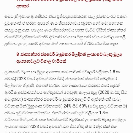
අනතුර
මෙවැනි ඉතාම ආතතිකර ණය ප්‍රතිව්‍යුහගතකරන සැලැස්මකට රට එකඟ
වුවහොත් ඒ හරහා අපගේ ණය තිරසරභාවය කුමන හෝ මොහොතක
පහළ යනු ඇත. එලෙස ණය තිරසරභාවය පහත වැටීම විසින් ජාත්‍යන්තර
ස්වෛරී බැඳුම්කර මෙන්ම ද්වී පාර්ශවීය හා බහු පාර්ශවීය ණයවල පොලී
ප්‍රතිශත ඉහළ යාමේ අවදානමක් අනාගතයෙහි නිර්මාණය විය හැක.
8 .ජාත්‍යන්තර ස්වෛරී බැඳුම්කර මිලදීගත් ලංකාවේ බැංකු මූල්‍ය
ආයතනවලට විශාල වාසියක්
ලංකාවේ බැංකු හා මූල්‍ය ආයතන ගණනාවක් ඩොලර් බිලියන 1.8 ක
පමණ(2023 වසර අවසන් වන විට) ජාත්‍යන්තර ස්වෛරී බෙදුම්කර
මිලදීගෙන තිබුණි. එහෙත් වාර්තා වන ආකාරයට එවකට රටේ පැවති
ආර්ථික අස්ථාවරත්වය හේතුවෙන් ගෙවුණු කාලය තුළ (2020 මාර්තු සිට
මේ දක්වා) ජාත්‍යන්තර ස්වෛරී බැඳුම්කර අලෙවි වී ඇත්තේ එහි සැබෑ
වටිනාකමින්(මුහුණත වටිනාකම) 24% සිට 60% (වෙළඳපල වටිනාකම)
පමණ අඩු වටිනාකමකටය. එනම් රජය ඩොලර් බිලියන 1.8ක
වටිනාකමින් යුත් ජාත්‍යන්තර ස්වෛරී බැඳුම්කර ලංකාවේ බැංකු හා මූල්‍ය
ආයතන වෙත 2023 වසර අවසන් වන විට නිකුත් කර තිබුණත් එම