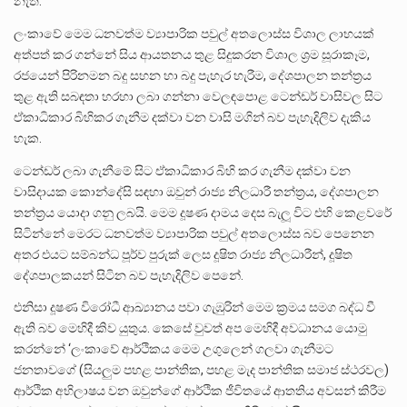
නැත.
ලංකාවේ මෙම ධනවත්ම ව්‍යාපාරික පවුල් අතලොස්ස විශාල ලාභයක්
අත්පත් කර ගන්නේ සිය ආයතනය තුළ සිදුකරන විශාල ශ්‍රම සූරාකෑම,
රජයෙන් පිරිනමන බදු සහන හා බදු පැහැර හැරීම, දේශපාලන තන්ත්‍රය
තුළ ඇති සබඳතා හරහා ලබා ගන්නා වෙලඳපොළ ටෙන්ඩර් වාසිවල සිට
ඒකාධිකාර බිහිකර ගැනීම දක්වා වන වාසි මගින් බව පැහැදිලිව දැකිය
හැක.
ටෙන්ඩර් ලබා ගැනීමේ සිට ඒකාධිකාර බිහි කර ගැනීම දක්වා වන
වාසිදායක කොන්දේසි සඳහා ඔවුන් රාජ්‍ය නිලධාරී තන්ත්‍රය, දේශපාලන
තන්ත්‍රය යොදා ගනු ලබයි. මෙම දූෂණ දාමය දෙස බැලූ විට එහි කෙළවරේ
සිටින්නේ මෙරට ධනවත්ම ව්‍යාපාරික පවුල් අතලොස්ස බව පෙනෙන
අතර එයට සම්බන්ධ පූර්ව පුරුක් ලෙස දූෂිත රාජ්‍ය නිලධාරීන්, දූෂිත
දේශපාලකයන් සිටින බව පැහැදිලිව පෙනේ.
එනිසා දූෂණ විරෝධී ආඛ්‍යානය පවා ගැඹුරින් මෙම ක්‍රමය සමග බද්ධ වී
ඇති බව මෙහිදී කිව යුතුය. කෙසේ වුවත් අප මෙහිදී අවධානය යොමු
කරන්නේ ‘ලංකාවේ ආර්ථිකය මෙම උගුලෙන් ගලවා ගැනීමට
ජනතාවගේ (සියලුම පහළ පාන්තික, පහළ මැද පාන්තික සමාජ ස්ථරවල)
ආර්ථික අභිලාෂය වන ඔවුන්ගේ ආර්ථික ජීවිතයේ ආතතිය අවසන් කිරීම