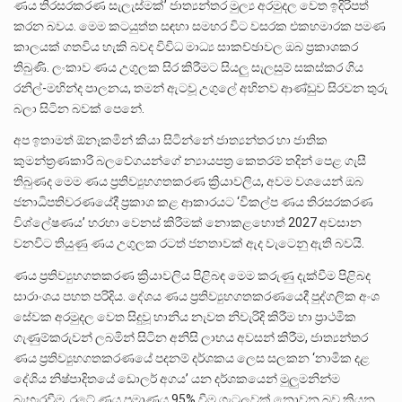
ණය තිරසරකරණ සැලැස්මක්’ ජාත්‍යන්තර මුල්‍ය අරමුදල වෙත ඉදිරිපත්
කරන බවය. මෙම කටයුත්ත සඳහා සමහර විට වසරක එකහමාරක පමණ
කාලයක් ගතවිය හැකි බවද විවිධ මාධ්‍ය සාකච්ඡාවල ඔබ ප්‍රකාශකර
තිබුණි. ලංකාව ණය උගුලක සිර කිරීමට සියලු සැලසුම් සකස්කර ගිය
රනිල්-මහින්ද පාලනය, තමන් ඇටවූ උගුලේ අභිනව ආණ්ඩුව සිරවන තුරු
බලා සිටින බවක් පෙනේ.
අප ඉතාමත් ඕනෑකමින් කියා සිටින්නේ ජාත්‍යන්තර හා ජාතික
කුමන්ත්‍රණකාරී බලවේගයන්ගේ න්‍යායපත්‍ර කෙතරම් තදින් පෙළ ගැසී
තිබුණද මෙම ණය ප්‍රතිව්‍යුහගතකරණ ක්‍රියාවලිය, අවම වශයෙන් ඔබ
ජනාධිපතිවරණයේදී ප්‍රකාශ කළ ආකාරයට ‘විකල්ප ණය තිරසරකරණ
විශ්ලේෂණය’ හරහා වෙනස් කිරීමක් නොකළහොත් 2027 අවසාන
වනවිට තියුණු ණය උගුලක රටත් ජනතාවක් ඇද වැටෙනු ඇති බවයි.
ණය ප්‍රතිව්‍යුහගතකරණ ක්‍රියාවලිය පිළිබඳ මෙම කරුණු දැක්වීම පිළිබද
සාරාංශය පහත පරිදිය. දේශය ණය ප්‍රතිව්‍යුහගතකරණයෙදී පුද්ගලික අංශ
සේවක අරමුදල වෙත සිදුවූ හානිය නැවත නිවැරිදි කිරීම හා ප්‍රාථමික
ගැණුම්කරුවන් ලබමින් සිටින අනිසි ලාභය අවසන් කිරීම, ජාත්‍යන්තර
ණය ප්‍රතිව්‍යුහගතකරණයේ පදනම් දර්ශකය ලෙස සලකන ‘නාමික දළ
දේශිය නිෂ්පාදිතයේ ඩොලර් අගය’ යන දර්ශකයෙන් මුලුමනින්ම
බැහැරවීම, රටේ ණය ප්‍රමාණය 95% වීම ගැටලුවක් නොවන බව කියන