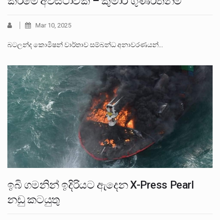
කිරීමේ අවස්ථාවක් – කුමාර් ගුණරත්නම්
Mar 10, 2025
බටලන්ද කොමිෂන් වාර්තාව සම්බන්ධ අනාවරණයන්…
ඉබි ගමනින් ඉදිරියට ඇදෙන X-Press Pearl
නඩු කටයුතු