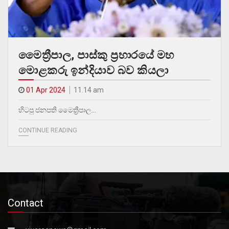
මෛත්‍රීපාල, පාස්කු ප්‍රහාරයේ මහ
මොළකරු ඉන්දියාව බව කියලා
01 Apr 2024
11.14 am
හිටපු ජනපති මෛත්‍රීපාල…
CONTINUE READING
Contact