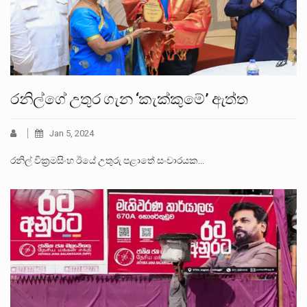
රනිල්ගේ උතුර ගැන ‘කැක්කුමේ’ ඇත්ත
Jan 5, 2024
රනිල් වික්‍රමසිංහ ඊයේ උතුරු පළාතේ සංචාරයක…