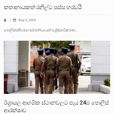
කතානායකත් රනිල්ට පස්ස හරවයි
Aug 5, 2024
පොලිස්පතිවරයා සම්බන්ධයෙන් ශ්‍රේෂ්ඨාධිකරණ…
ඊශ්‍රායල ආගමික ස්ථානවලට පැය 24ම පොලිස්
ආරක්ෂාව