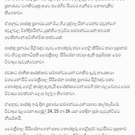
ප්‍රහාරයට වගකිවයුතු අයට එරෙහිව පියවර ගැනීමට නොහැකිව
තිබෙනවා.
ඒ අනුව, පාස්කු ප්‍රහාරයෙන් මිය ගිය පුද්ගලයින් මෙන්ම ඔවුන්ගේ
පවුල්වල වින්දිතයින්ට යුක්තිය ඉටුවීම සම්බන්ධයෙන් තවමත්
පවතින්නේ අවිනිශ්චිත තත්වයක්.
පාස්කු ප්‍රහාරය පිළිබඳව සැබෑ තොරතුරු තමා හෙළි කිරීමට තමා සූදානම්
බව හිටපු ජනාධිපති මෛත්‍රීපාල සිරිසේන පවසා ඇති පසුබිමක මෙම
විවාදය පැවැත්වෙනවා.
එවකට ජාතික ආරක්ෂාව සම්බන්ධයෙන් වගකීම දැරූ නායකයා
වශයෙන් සිටි මෛත්‍රීපාල සිරිසේන පාස්කු ප්‍රහාරය පිළිබඳව සත්‍ය
තොරතුරු හෙළි කරනු ඇතැයි අපේක්ෂාවෙන් සමගි ජන බලවේගය මෙම
විවාදය පවත්වන ලෙස ඉල්ලා තිබෙනවා.
ඒ අනුව, පාස්කු ඉරු දින ප්‍රහාරය සම්බන්ධයෙන් සභාව කල්තැබීමේ
විවාදය එළඹෙන අප්‍රේල් 24, 25 හා 26 යන තෙදින පුරා පැවැත්වීමට
නියමිතයි.
මෛත්‍රීපාල සිරිසේනගෙන් සත්‍ය තොරතුරු හෙළිදරව් පැවසීමට සූදානම්