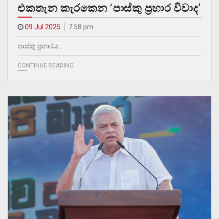
එකතැන කැරකෙන ‘පාස්කු ප්‍රහාර විවාද’
09 Jul 2025
7.58 pm
පාස්කු ප්‍රහාරය…
CONTINUE READING