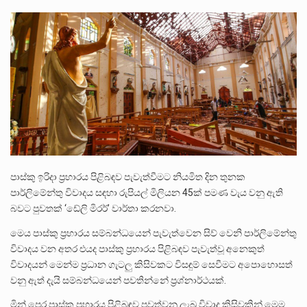
පසුගිය මැයි මස 31 දිනෙන් අවසන් වූ වසර තුළ ලොව පුරා විවිධ තනතුරු නාම වලින්…
මේ, දන්නා හඳුනන ලියන්නකුගේ නන්නාඳුනන අඩවියක සැරිසරා ලද ආස්වාදනීය මොහොතක සිංහාවලෝකනයකි .කෙටි කවියක දිගු බර…
වත්මන් ආණ්ඩුවේ ප්‍රධාන පාර්ශවකරුවා වන ජනතා විමුක්ති පෙරමුණේ කාලයක පටන් තිබුණු ප්‍රධාන සටන් පාඨයක් වූවේ…
පාස්කු ඉරිදා ප්‍රහාරය පිළිබඳව පැවැත්වීමට නියමිත දින තුනක
පාර්ලිමේන්තු විවාදය සඳහා රුපියල් මිලියන 45ක් පමණ වැය වනු ඇති
බවට පුවතක් ‘ඩේලි මිරර්’ වාර්තා කරනවා.
මෙය පාස්කු ප්‍රහාරය සම්බන්ධයෙන් පැවැත්වෙන සිව් වෙනි පාර්ලිමේන්තු
විවාදය වන අතර එයද පාස්කු ප්‍රහාරය පිළිබඳව පැවැත්වූ අනෙකුත්
විවාදයන් මෙන්ම ප්‍රධාන ගැටලු කිසිවකට විසඳුම් සෙවීමට අපොහොසත්
වනු ඇත් දැයි සම්බන්ධයෙන් පවතින්නේ ප්‍රශ්නාර්ථයක්.
මින් පෙර පාස්කු ප්‍රහාරය පිළිබඳව පවත්වනු ලැබූ විවාද කිසිවකින් මෙම