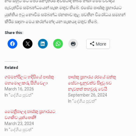
නම් ඔහුට මීට පෙර ඕනෑතරම් අවස්ථාද තිබීම නිසා මෙම විවාදය
පැවැත්වීම සම්බන්ධයෙන් සැක මතුව තිබේ. එසේම පාස්කු ප්‍රහාරයට
යුක්තිය ඉටු නොවීම සම්බන්ධ ජනතාව තුළ පවතින විරෝධය සමහන්
කිරීම සඳහා මෙය කරන්නේද යන සැකයද මතුව තිබේ.
Share this:
More
Related
ගම්මන්පිලට හදිසියේ පාස්කු
පාස්කු ප්‍රහාරය රජයේ ඔත්තු
මහමොලකරු සිහිවෙලා
සේවා දැනුවත්ව සිදුවූ බව
March 16, 2026
නැවතත් තහවුරු වෙයි
In "දේශීය පුවත්"
September 26, 2024
In "දේශීය පුවත්"
මෛත්‍රීපාලද පාස්කු ප්‍රහාරයට
වගකිව යුත්තෙකි!
March 23, 2024
In "දේශීය පුවත්"