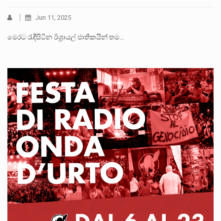
Jun 11, 2025
මෙරට රැඳීසිටින ඊශ්‍රායල් ජාතිකයින් තම…