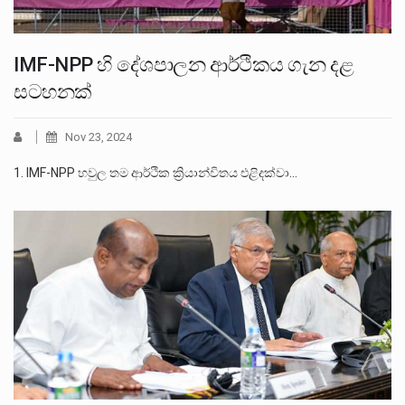
IMF-NPP හි දේශපාලන ආර්ථිකය ගැන දළ
සටහනක්
Nov 23, 2024
1. IMF-NPP හවුල තම ආර්ථික ක්‍රියාන්විතය එළිදක්වා…