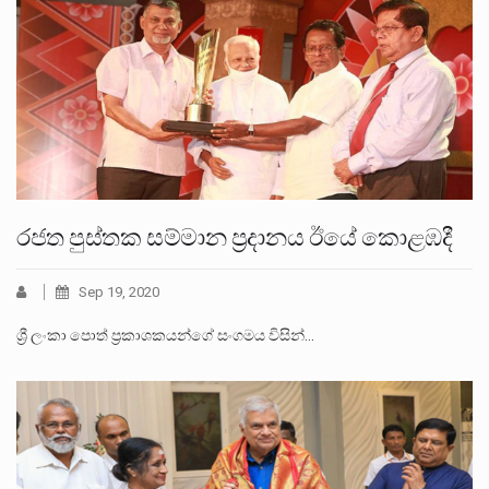
රජත පුස්තක සම්මාන ප්‍රදානය ඊයේ කොළඹදී
Sep 19, 2020
ශ්‍රී ලංකා පොත් ප්‍රකාශකයන්ගේ සංගමය විසින්…