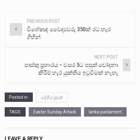
PREVIOUS POST
Post
විශේෂඥ වෛද්‍යවරු 350ක් රට හැර
navigation
ගිහින්
NEXT POST
පාස්කු ප්‍රහාරය – වසර 5ට පසුත් චෝදනා
කිරීම් හැර යුක්තිය ඉටුවීමක් නැහැ
Posted in:
දේශීය පුවත්
TAGS:
Easter Sunday Attack
lanka parliament
LEAVE A REPLY