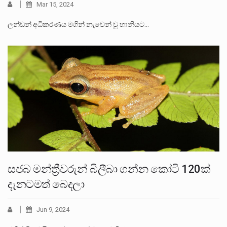
Mar 15, 2024
ලන්ඩන් අධිකරණය මගින් නැවෙන් වූ හානියට…
සජබ මන්ත්‍රීවරුන් බිලීබා ගන්න කෝටි 120ක්
දැනටමත් බෙදලා
Jun 9, 2024