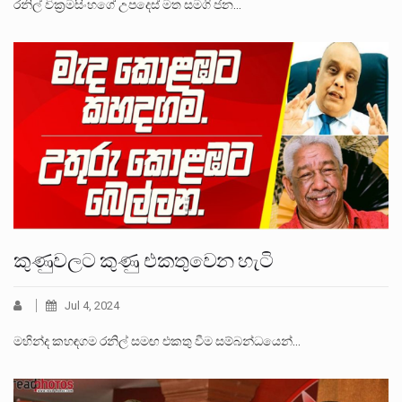
රනිල් වික්‍රමසිංහගේ උපදෙස් මත සමගි ජන…
කුණුවලට කුණු එකතුවෙන හැටි
Jul 4, 2024
මහින්ද කහඳගම රනිල් සමඟ එකතු වීම සම්බන්ධයෙන්…