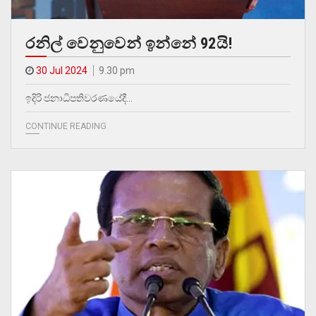
රනිල් වෙනුවෙන් ඉන්නේ 92යි!
30 Jul 2024
9.30 pm
ඉදිරි ජනාධිපතිවරණයේදී…
CONTINUE READING