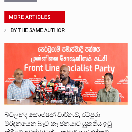
MORE ARTICLES
BY THE SAME AUTHOR
බටලන්ද කොමිෂන් වාර්තාව, රටපුරා
මර්දනයෙන් බැට කෑ ජනයාට යුක්තිය ඉටු